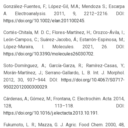
González-Fuentes, F.; López-Gil, M.A.; Mendoza S.; Escarpa
A. Electroanalysis. 2011, 9, 2212–2216. DOI:
https://doi.org/10.1002/elan.201100245
.
Cortés-Chitala, M. D. C.; Flores-Martínez, H.; Orozco-Ávila, I.;
León-Campos, C.; Suárez-Jacobo, Á.; Estarrón-Espinosa, M.;
López-Muraira, I. Molecules. 2021, 26. DOI:
https://doi.org/10.3390/molecules26030702
.
Soto-Domínguez, A.; García-Garza, R.; Ramírez-Casas, Y.;
Morán-Martínez, J.; Serrano-Gallardo, L. B. Int. J. Morphol.
2012, 30, 937–944. DOI:
https://doi.org/10.4067/S0717-
95022012000300029
.
Cárdenas, A.; Gómez, M.; Frontana, C. Electrochim. Acta. 2014,
128, 113–118. DOI:
https://doi.org/10.1016/j.electacta.2013.10.191
.
Fukumoto, L. R.; Mazza, G. J. Agric. Food Chem. 2000, 48,