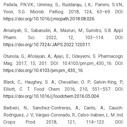
Pallela, P.N.V.K.; Ummey, S.; Ruddaraju, L.K.; Pammi, S.V.N.;
Yoon, S.G. Microb. Pathog. 2018, 124, 63–69. DOI:
https://doi.org/10.1016/j.micpath.2018.08.026
.
Amaliyah, S.; Sabarudin, A.; Masruri, M.; Sumitro, S.B. Appl.
Pharm. Sci. 2022, 12, 103–114. DOI:
https://doi.org/10.7324/JAPS.2022.120311
.
Otunola, G.; Afolayan, A.; Ajayi, E.; Odeyemi, S. Pharmacogn.
Mag. 2017, 13, 201. DOI: 10.4103/pm.pm_430_16.
DOI:
https://doi.org/10.4103/pm.pm_430_16
Black, C.; Haughey, S. A.; Chevallier, O. P.; Galvin-King, P.;
Elliott, C. T. Food Chem. 2016, 210, 551–557. DOI:
https://doi.org/10.1016/j.foodchem.2016.05.004
.
Barbieri, N.; Sanchez-Contreras, A.; Canto, A.; Cauich-
Rodriguez, J. V.; Vargas-Coronado, R.; Calvo-Irabien, L. M. Ind.
Crops Prod. 2018, 121, 114–123. DOI: