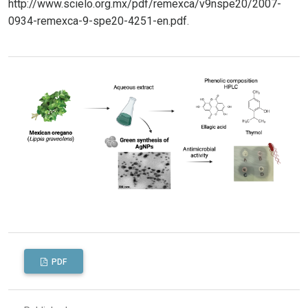
http://www.scielo.org.mx/pdf/remexca/v9nspe20/2007-
0934-remexca-9-spe20-4251-en.pdf
.
PDF