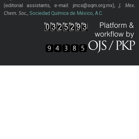
J. Mex.
(editorial assistants, e-mail: jmcs@sqm.org.mx),
Chem. Soc.
,
Sociedad Química de México, A.C.