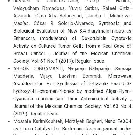
Jessica R. Gutierrez-Cano, Pradip D. Nahide,
Velayudham Ramadoss, Yuvraj Satkar, Rafael Ortiz-
Alvarado, Clara Alba-Betancourt, Claudia L. Mendoza-
Macías, César R. Solorio-Alvarado,
Synthesis and
Biological Evaluation of New 3,4-diarylmaleimides as
Enhancers (modulators) of Doxorubicin Cytotoxic
Activity on Cultured Tumor Cells from a Real Case of
Breast Cancer
,
Journal of the Mexican Chemical
Society: Vol. 61 No. 1 (2017): Regular Issue
ASHOK DONGAMANTI, Nagaraju Nalaparaju, Sarasija
Madderla, Vijaya Lakshmi Bommidi,
Microwave
Assisted One Pot Synthesis of Tetrazole Based 3-
hydroxy-4H-chromen-4-ones by modified Algar-Flynn-
Oyamada reaction and their Antimicrobial activity
,
Journal of the Mexican Chemical Society: Vol. 63 No. 4
(2019): Regular Issue
Mostafa KarimKoshteh, Marziyeh Bagheri,
Nano Fe3O4
as Green Catalyst for Beckmann Rearrangement under