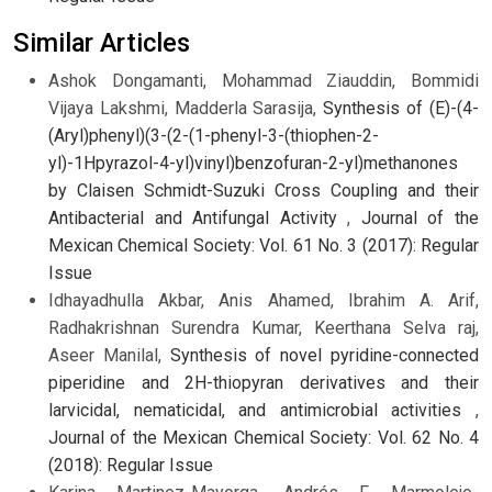
Similar Articles
Ashok Dongamanti, Mohammad Ziauddin, Bommidi
Vijaya Lakshmi, Madderla Sarasija,
Synthesis of (E)-(4-
(Aryl)phenyl)(3-(2-(1-phenyl-3-(thiophen-2-
yl)-1Hpyrazol-4-yl)vinyl)benzofuran-2-yl)methanones
by Claisen Schmidt-Suzuki Cross Coupling and their
Antibacterial and Antifungal Activity
,
Journal of the
Mexican Chemical Society: Vol. 61 No. 3 (2017): Regular
Issue
Idhayadhulla Akbar, Anis Ahamed, Ibrahim A. Arif,
Radhakrishnan Surendra Kumar, Keerthana Selva raj,
Aseer Manilal,
Synthesis of novel pyridine-connected
piperidine and 2H-thiopyran derivatives and their
larvicidal, nematicidal, and antimicrobial activities
,
Journal of the Mexican Chemical Society: Vol. 62 No. 4
(2018): Regular Issue