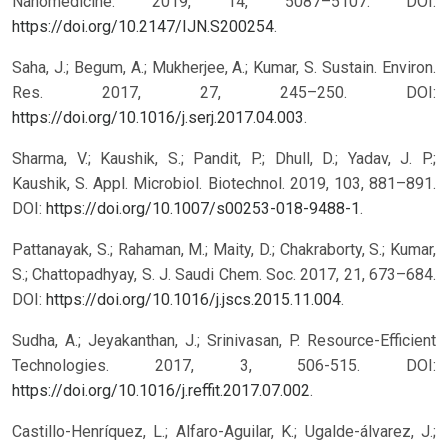
Nanomedicine. 2019, 14, 5087–5107. DOI:
https://doi.org/10.2147/IJN.S200254
.
Saha, J.; Begum, A.; Mukherjee, A.; Kumar, S. Sustain. Environ.
Res. 2017, 27, 245–250. DOI:
https://doi.org/10.1016/j.serj.2017.04.003
.
Sharma, V.; Kaushik, S.; Pandit, P.; Dhull, D.; Yadav, J. P.;
Kaushik, S. Appl. Microbiol. Biotechnol. 2019, 103, 881–891.
DOI:
https://doi.org/10.1007/s00253-018-9488-1
.
Pattanayak, S.; Rahaman, M.; Maity, D.; Chakraborty, S.; Kumar,
S.; Chattopadhyay, S. J. Saudi Chem. Soc. 2017, 21, 673–684.
DOI:
https://doi.org/10.1016/j.jscs.2015.11.004
.
Sudha, A.; Jeyakanthan, J.; Srinivasan, P. Resource-Efficient
Technologies. 2017, 3, 506-515. DOI:
https://doi.org/10.1016/j.reffit.2017.07.002
.
Castillo-Henríquez, L.; Alfaro-Aguilar, K.; Ugalde-álvarez, J.;