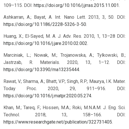
109–115. DOI:
https://doi.org/10.1016/j.jrras.2015.11.001
.
Ashkarran, A.; Bayat, A. Int. Nano Lett. 2013, 3, 50. DOI:
https://doi.org/10.1186/2228-5326-3-50
.
Huang, X.; El-Sayed, M. A. J. Adv. Res. 2010, 1, 13–28 DOI:
https://doi.org/10.1016/j.jare.2010.02.002
.
Marciniak, L.; Nowak, M.; Trojanowska, A.; Tylkowski, B.;
Jastrzab, R. Materials. 2020, 13, 1–12. DOI:
https://doi.org/10.3390/ma13235444
.
Rawat, V.; Sharma, A.; Bhatt, V.P.; Singh, R.P.; Maurya, I.K. Mater.
Today Proc. 2020, 29, 911–916. DOI:
https://doi.org/10.1016/j.matpr.2020.05.274
.
Khan, M.; Tareq, F.; Hossen, M.A.; Roki, M.N.A.M. J. Eng. Sci.
Technol. 2018, 13, 158–166. DOI:
https://www.researchgate.net/publication/322731405
.