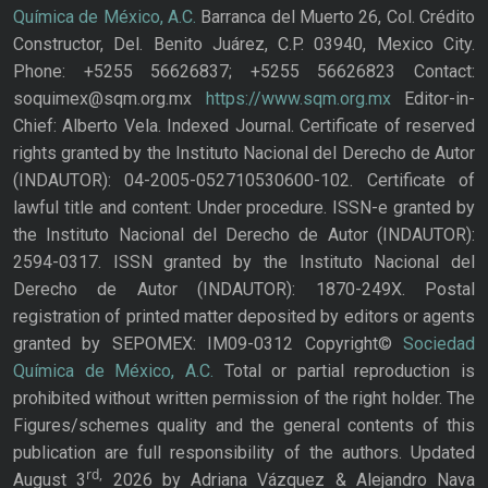
Química de México, A.C.
Barranca del Muerto 26, Col. Crédito
Constructor, Del. Benito Juárez, C.P. 03940, Mexico City.
Phone: +5255 56626837; +5255 56626823 Contact:
soquimex@sqm.org.mx
https://www.sqm.org.mx
Editor-in-
Chief: Alberto Vela. Indexed Journal. Certificate of reserved
rights granted by the Instituto Nacional del Derecho de Autor
(INDAUTOR): 04-2005-052710530600-102. Certificate of
lawful title and content: Under procedure. ISSN-e granted by
the Instituto Nacional del Derecho de Autor (INDAUTOR):
2594-0317. ISSN granted by the Instituto Nacional del
Derecho de Autor (INDAUTOR): 1870-249X. Postal
registration of printed matter deposited by editors or agents
granted by SEPOMEX: IM09-0312 Copyright©
Sociedad
Química de México, A.C.
Total or partial reproduction is
prohibited without written permission of the right holder. The
Figures/schemes quality and the general contents of this
publication are full responsibility of the authors. Updated
rd,
August 3
2026 by Adriana Vázquez & Alejandro Nava