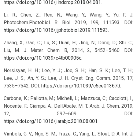
https://doi.org/10.1016/j.indcrop.2018.04.081
.
Li, R.; Chen, Z.; Ren, N.; Wang, Y.; Wang, Y.; Yu, F. J.
Photochem.Photobiol. B: Biol. 2019, 199, 111593. DOI:
https://doi.org/10.1016/j.jphotobiol.2019.111593
.
Zhang, X.; Gao, C.; Lü, S.; Duan, H.; Jing, N.; Dong, D.; Shi, C.;
Liu, M. J. Mater. Chem. B, 2014, 2, 5452–5460. DOI:
https://doi.org/10.1039/c4tb00905c
.
Nersisyan, H. H.; Lee, Y. J.; Joo, S. H.; Han, S. K.; Lee, T. H.;
Lee, J. S.; An, Y. S.; Lee, J. H. Cryst. Eng. Comm. 2015, 17,
7535–7542. DOI:
https://doi.org/10.1039/c5ce01367d
.
Carbone, K.; Paliotta, M.; Micheli, L.; Mazzuca, C.; Cacciotti, I.,
Nocente, F.; Ciampa, A.; Dell’Abate, M. T. Arab. J. Chem. 2019,
12, 597–609. DOI:
https://doi.org/10.1016/j.arabjc.2018.08.001
.
Vimbela, G. V.; Ngo, S. M.; Fraze, C.; Yang, L.; Stout, D. A. Int. J.