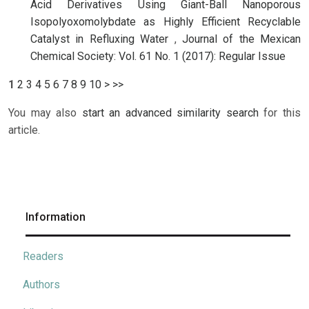
Acid Derivatives Using Giant-Ball Nanoporous
Isopolyoxomolybdate as Highly Efficient Recyclable
Catalyst in Refluxing Water
,
Journal of the Mexican
Chemical Society: Vol. 61 No. 1 (2017): Regular Issue
1
2
3
4
5
6
7
8
9
10
>
>>
You may also
start an advanced similarity search
for this
article.
Information
Readers
Authors