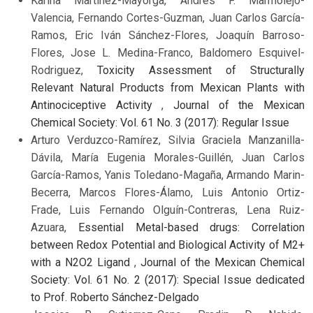
Karina Martinez-Mayorga, Andrés F. Marmolejo-
Valencia, Fernando Cortes-Guzman, Juan Carlos García-
Ramos, Eric Iván Sánchez-Flores, Joaquín Barroso-
Flores, Jose L. Medina-Franco, Baldomero Esquivel-
Rodriguez,
Toxicity Assessment of Structurally
Relevant Natural Products from Mexican Plants with
Antinociceptive Activity
,
Journal of the Mexican
Chemical Society: Vol. 61 No. 3 (2017): Regular Issue
Arturo Verduzco-Ramírez, Silvia Graciela Manzanilla-
Dávila, María Eugenia Morales-Guillén, Juan Carlos
García-Ramos, Yanis Toledano-Magaña, Armando Marin-
Becerra, Marcos Flores-Álamo, Luis Antonio Ortiz-
Frade, Luis Fernando Olguín-Contreras, Lena Ruiz-
Azuara,
Essential Metal-based drugs: Correlation
between Redox Potential and Biological Activity of M2+
with a N2O2 Ligand
,
Journal of the Mexican Chemical
Society: Vol. 61 No. 2 (2017): Special Issue dedicated
to Prof. Roberto Sánchez-Delgado