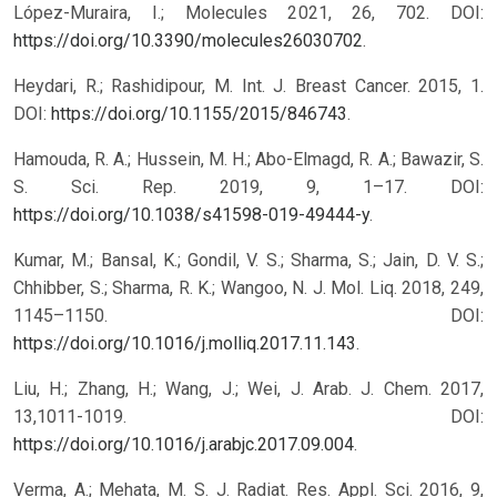
López-Muraira, I.; Molecules 2021, 26, 702. DOI:
https://doi.org/10.3390/molecules26030702
.
Heydari, R.; Rashidipour, M. Int. J. Breast Cancer. 2015, 1.
DOI:
https://doi.org/10.1155/2015/846743
.
Hamouda, R. A.; Hussein, M. H.; Abo-Elmagd, R. A.; Bawazir, S.
S. Sci. Rep. 2019, 9, 1–17. DOI:
https://doi.org/10.1038/s41598-019-49444-y
.
Kumar, M.; Bansal, K.; Gondil, V. S.; Sharma, S.; Jain, D. V. S.;
Chhibber, S.; Sharma, R. K.; Wangoo, N. J. Mol. Liq. 2018, 249,
1145–1150. DOI:
https://doi.org/10.1016/j.molliq.2017.11.143
.
Liu, H.; Zhang, H.; Wang, J.; Wei, J. Arab. J. Chem. 2017,
13,1011-1019. DOI:
https://doi.org/10.1016/j.arabjc.2017.09.004
.
Verma, A.; Mehata, M. S. J. Radiat. Res. Appl. Sci. 2016, 9,