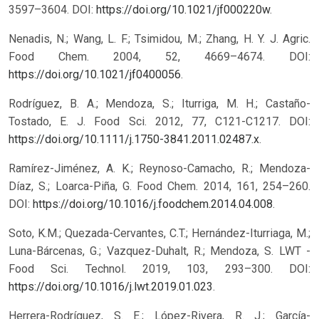
3597–3604. DOI:
https://doi.org/10.1021/jf000220w
.
Nenadis, N.; Wang, L. F.; Tsimidou, M.; Zhang, H. Y. J. Agric.
Food Chem. 2004, 52, 4669–4674. DOI:
https://doi.org/10.1021/jf0400056
.
Rodríguez, B. A.; Mendoza, S.; Iturriga, M. H.; Castaño-
Tostado, E. J. Food Sci. 2012, 77, C121-C1217. DOI:
https://doi.org/10.1111/j.1750-3841.2011.02487.x
.
Ramírez-Jiménez, A. K.; Reynoso-Camacho, R.; Mendoza-
Díaz, S.; Loarca-Piña, G. Food Chem. 2014, 161, 254–260.
DOI:
https://doi.org/10.1016/j.foodchem.2014.04.008
.
Soto, K.M.; Quezada-Cervantes, C.T.; Hernández-Iturriaga, M.;
Luna-Bárcenas, G.; Vazquez-Duhalt, R.; Mendoza, S. LWT -
Food Sci. Technol. 2019, 103, 293–300. DOI:
https://doi.org/10.1016/j.lwt.2019.01.023
.
Herrera-Rodríguez, S. E.; López-Rivera, R. J.; García-