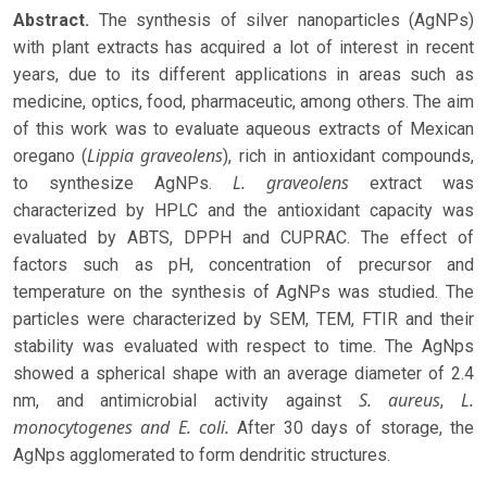
Abstract.
The synthesis of silver nanoparticles (AgNPs)
with plant extracts has acquired a lot of interest in recent
years, due to its different applications in areas such as
medicine, optics, food, pharmaceutic, among others. The aim
of this work was to evaluate aqueous extracts of Mexican
Lippia graveolens
oregano (
), rich in antioxidant compounds,
L. graveolens
to synthesize AgNPs.
extract was
characterized by HPLC and the antioxidant capacity was
evaluated by ABTS, DPPH and CUPRAC. The effect of
factors such as pH, concentration of precursor and
temperature on the synthesis of AgNPs was studied. The
particles were characterized by SEM, TEM, FTIR and their
stability was evaluated with respect to time. The AgNps
showed a spherical shape with an average diameter of 2.4
S. aureus
L.
nm, and antimicrobial activity against
,
monocytogenes and E. coli.
After 30 days of storage, the
AgNps agglomerated to form dendritic structures.