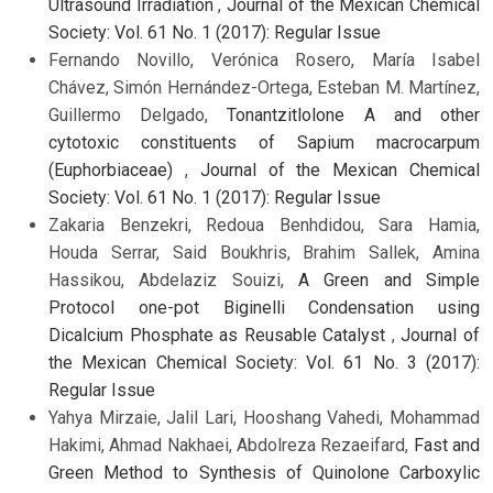
Ultrasound Irradiation
,
Journal of the Mexican Chemical
Society: Vol. 61 No. 1 (2017): Regular Issue
Fernando Novillo, Verónica Rosero, María Isabel
Chávez, Simón Hernández-Ortega, Esteban M. Martínez,
Guillermo Delgado,
Tonantzitlolone A and other
cytotoxic constituents of Sapium macrocarpum
(Euphorbiaceae)
,
Journal of the Mexican Chemical
Society: Vol. 61 No. 1 (2017): Regular Issue
Zakaria Benzekri, Redoua Benhdidou, Sara Hamia,
Houda Serrar, Said Boukhris, Brahim Sallek, Amina
Hassikou, Abdelaziz Souizi,
A Green and Simple
Protocol one-pot Biginelli Condensation using
Dicalcium Phosphate as Reusable Catalyst
,
Journal of
the Mexican Chemical Society: Vol. 61 No. 3 (2017):
Regular Issue
Yahya Mirzaie, Jalil Lari, Hooshang Vahedi, Mohammad
Hakimi, Ahmad Nakhaei, Abdolreza Rezaeifard,
Fast and
Green Method to Synthesis of Quinolone Carboxylic