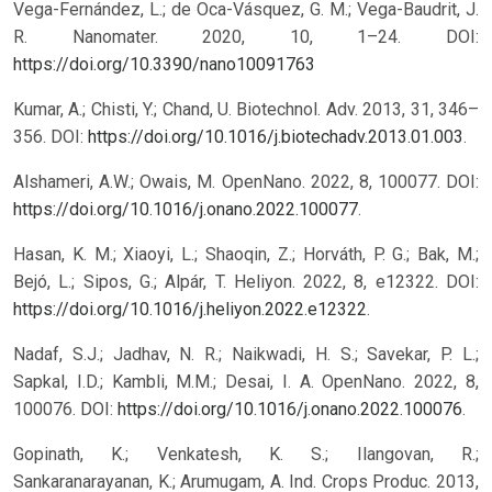
Vega-Fernández, L.; de Oca-Vásquez, G. M.; Vega-Baudrit, J.
R. Nanomater. 2020, 10, 1–24.
DOI:
https://doi.org/10.3390/nano10091763
Kumar, A.; Chisti, Y.; Chand, U. Biotechnol. Adv. 2013, 31, 346–
356. DOI:
https://doi.org/10.1016/j.biotechadv.2013.01.003
.
Alshameri, A.W.; Owais, M. OpenNano. 2022, 8, 100077. DOI:
https://doi.org/10.1016/j.onano.2022.100077
.
Hasan, K. M.; Xiaoyi, L.; Shaoqin, Z.; Horváth, P. G.; Bak, M.;
Bejó, L.; Sipos, G.; Alpár, T. Heliyon. 2022, 8, e12322. DOI:
https://doi.org/10.1016/j.heliyon.2022.e12322
.
Nadaf, S.J.; Jadhav, N. R.; Naikwadi, H. S.; Savekar, P. L.;
Sapkal, I.D.; Kambli, M.M.; Desai, I. A. OpenNano. 2022, 8,
100076. DOI:
https://doi.org/10.1016/j.onano.2022.100076
.
Gopinath, K.; Venkatesh, K. S.; Ilangovan, R.;
Sankaranarayanan, K.; Arumugam, A. Ind. Crops Produc. 2013,