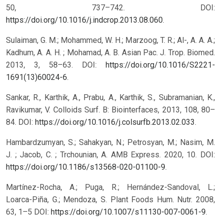
50, 737–742. DOI:
https://doi.org/10.1016/j.indcrop.2013.08.060
.
Sulaiman, G. M.; Mohammed, W. H.; Marzoog, T. R.; Al-, A. A. A.;
Kadhum, A. A. H. ; Mohamad, A. B. Asian Pac. J. Trop. Biomed.
2013, 3, 58–63. DOI:
https://doi.org/10.1016/S2221-
1691(13)60024-6
.
Sankar, R., Karthik, A., Prabu, A., Karthik, S., Subramanian, K.,
Ravikumar, V. Colloids Surf. B: Biointerfaces, 2013, 108, 80–
84. DOI:
https://doi.org/10.1016/j.colsurfb.2013.02.033
.
Hambardzumyan, S.; Sahakyan, N.; Petrosyan, M.; Nasim, M.
J. ; Jacob, C. ; Trchounian, A. AMB Express. 2020, 10. DOI:
https://doi.org/10.1186/s13568-020-01100-9
.
Martínez-Rocha, A.; Puga, R.; Hernández-Sandoval, L.;
Loarca-Piña, G.; Mendoza, S. Plant Foods Hum. Nutr. 2008,
63, 1–5 DOI:
https://doi.org/10.1007/s11130-007-0061-9
.