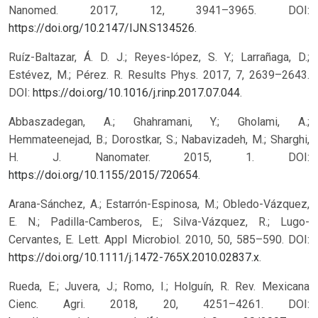
Nanomed. 2017, 12, 3941–3965. DOI:
https://doi.org/10.2147/IJN.S134526
.
Ruíz-Baltazar, Á. D. J.; Reyes-lópez, S. Y.; Larrañaga, D.;
Estévez, M.; Pérez. R. Results Phys. 2017, 7, 2639–2643.
DOI:
https://doi.org/10.1016/j.rinp.2017.07.044
.
Abbaszadegan, A.; Ghahramani, Y.; Gholami, A.;
Hemmateenejad, B.; Dorostkar, S.; Nabavizadeh, M.; Sharghi,
H. J. Nanomater. 2015, 1. DOI:
https://doi.org/10.1155/2015/720654
.
Arana-Sánchez, A.; Estarrón-Espinosa, M.; Obledo-Vázquez,
E. N.; Padilla-Camberos, E.; Silva-Vázquez, R.; Lugo-
Cervantes, E. Lett. Appl Microbiol. 2010, 50, 585–590. DOI:
https://doi.org/10.1111/j.1472-765X.2010.02837.x
.
Rueda, E.; Juvera, J.; Romo, I.; Holguín, R. Rev. Mexicana
Cienc. Agri. 2018, 20, 4251–4261. DOI: