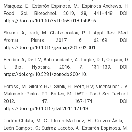
Márquez, E.; Estarrón-Espinosa, M.; Espinosa-Andrews, H.
Food Sci. Biotechnol. 2019, 28, 441–448. DOI:
https://doi.org/10.1007/s10068-018-0499-6
.
Skendi, A.; Irakli, M.; Chatzopoulou, P. J. Appl. Res. Med.
Aromat. Plants. 2017, 6, 62–69. DOI:
https://doi.org/10.1016/j.jarmap.2017.02.001
.
Bendini, A.; Dell, V.; Antiossidante, A.; Foglie, D. I.; Origano, D.
I. Biol. Nyssana. 2016, 7, 131–139. DOI:
https://doi.org/10.5281/zenodo.200410
.
Boroski, M.; Giroux, H.J.; Sabik, H.; Petit, H.V.; Visentainer, J.V.;
Matumoto-Pintro, P.T.; Britten, M. LWT - Food Sci. Technol.
2012, 47, 167-174. DOI:
https://doi.org/10.1016/j.lwt.2011.12.018
.
Cortés-Chilata, M. C.; Flores-Martínez, H.; Orozco-Ávila, I.;
León-Campos, C.; Suárez-Jacobo, A.; Estarrón-Espinosa, M.;