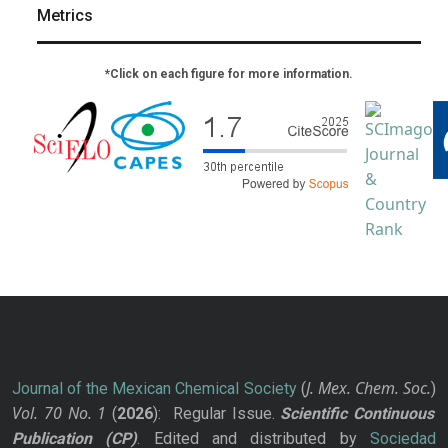
Metrics
*Click on each figure for more information.
J. Mex. Chem. Soc.
Journal of the Mexican Chemical Society
(
)
Vol. 70
No.
1
(
2026
): Regular Issue.
Scientific Continuous
Publication
(CP)
. Edited and distributed by
Sociedad