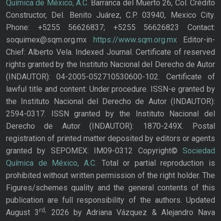
Química de México, A.C.
Barranca del Muerto 26, Col. Crédito
Constructor, Del. Benito Juárez, C.P. 03940, Mexico City.
Phone: +5255 56626837; +5255 56626823 Contact:
soquimex@sqm.org.mx
https://www.sqm.org.mx
Editor-in-
Chief: Alberto Vela. Indexed Journal. Certificate of reserved
rights granted by the Instituto Nacional del Derecho de Autor
(INDAUTOR): 04-2005-052710530600-102. Certificate of
lawful title and content: Under procedure. ISSN-e granted by
the Instituto Nacional del Derecho de Autor (INDAUTOR):
2594-0317. ISSN granted by the Instituto Nacional del
Derecho de Autor (INDAUTOR): 1870-249X. Postal
registration of printed matter deposited by editors or agents
granted by SEPOMEX: IM09-0312 Copyright©
Sociedad
Química de México, A.C.
Total or partial reproduction is
prohibited without written permission of the right holder. The
Figures/schemes quality and the general contents of this
publication are full responsibility of the authors. Updated
rd,
August 3
2026 by Adriana Vázquez & Alejandro Nava