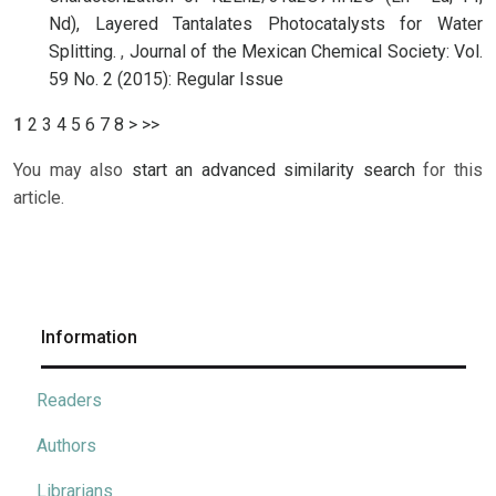
Nd), Layered Tantalates Photocatalysts for Water
Splitting.
,
Journal of the Mexican Chemical Society: Vol.
59 No. 2 (2015): Regular Issue
1
2
3
4
5
6
7
8
>
>>
You may also
start an advanced similarity search
for this
article.
Information
Readers
Authors
Librarians