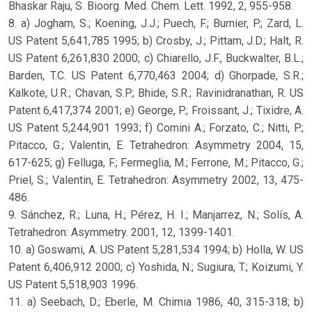
Bhaskar Raju, S. Bioorg. Med. Chem. Lett. 1992, 2, 955-958.
8. a) Jogham, S.; Koening, J.J.; Puech, F.; Burnier, P.; Zard, L.
US Patent 5,641,785 1995; b) Crosby, J.; Pittam, J.D.; Halt, R.
US Patent 6,261,830 2000; c) Chiarello, J.F., Buckwalter, B.L.;
Barden, T.C. US Patent 6,770,463 2004; d) Ghorpade, S.R.;
Kalkote, U.R.; Chavan, S.P.; Bhide, S.R.; Ravinidranathan, R. US
Patent 6,417,374 2001; e) George, P.; Froissant, J.; Tixidre, A.
US Patent 5,244,901 1993; f) Comini A.; Forzato, C.; Nitti, P.;
Pitacco, G.; Valentin, E. Tetrahedron: Asymmetry 2004, 15,
617-625; g) Felluga, F.; Fermeglia, M.; Ferrone, M.; Pitacco, G.;
Priel, S.; Valentin, E. Tetrahedron: Asymmetry 2002, 13, 475-
486.
9. Sánchez, R.; Luna, H.; Pérez, H. I.; Manjarrez, N.; Solís, A.
Tetrahedron: Asymmetry. 2001, 12, 1399-1401.
10. a) Goswami, A. US Patent 5,281,534 1994; b) Holla, W. US
Patent 6,406,912 2000; c) Yoshida, N.; Sugiura, T.; Koizumi, Y.
US Patent 5,518,903 1996.
11. a) Seebach, D.; Eberle, M. Chimia 1986, 40, 315-318; b)