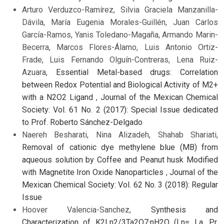
Arturo Verduzco-Ramírez, Silvia Graciela Manzanilla-
Dávila, María Eugenia Morales-Guillén, Juan Carlos
García-Ramos, Yanis Toledano-Magaña, Armando Marin-
Becerra, Marcos Flores-Álamo, Luis Antonio Ortiz-
Frade, Luis Fernando Olguín-Contreras, Lena Ruiz-
Azuara,
Essential Metal-based drugs: Correlation
between Redox Potential and Biological Activity of M2+
with a N2O2 Ligand
,
Journal of the Mexican Chemical
Society: Vol. 61 No. 2 (2017): Special Issue dedicated
to Prof. Roberto Sánchez-Delgado
Naereh Besharati, Nina Alizadeh, Shahab Shariati,
Removal of cationic dye methylene blue (MB) from
aqueous solution by Coffee and Peanut husk Modified
with Magnetite Iron Oxide Nanoparticles
,
Journal of the
Mexican Chemical Society: Vol. 62 No. 3 (2018): Regular
Issue
Hoover Valencia-Sanchez,
Synthesis and
Characterization of K2Ln2/3Ta2O7·nH2O (Ln= La, Pr,