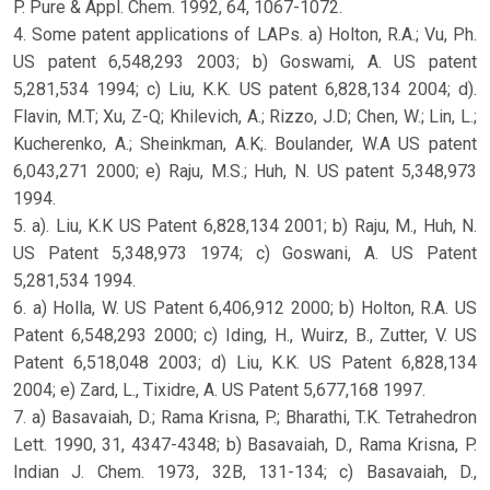
P. Pure & Appl. Chem. 1992, 64, 1067-1072.
4. Some patent applications of LAPs. a) Holton, R.A.; Vu, Ph.
US patent 6,548,293 2003; b) Goswami, A. US patent
5,281,534 1994; c) Liu, K.K. US patent 6,828,134 2004; d).
Flavin, M.T; Xu, Z-Q; Khilevich, A.; Rizzo, J.D; Chen, W.; Lin, L.;
Kucherenko, A.; Sheinkman, A.K;. Boulander, W.A US patent
6,043,271 2000; e) Raju, M.S.; Huh, N. US patent 5,348,973
1994.
5. a). Liu, K.K US Patent 6,828,134 2001; b) Raju, M., Huh, N.
US Patent 5,348,973 1974; c) Goswani, A. US Patent
5,281,534 1994.
6. a) Holla, W. US Patent 6,406,912 2000; b) Holton, R.A. US
Patent 6,548,293 2000; c) Iding, H., Wuirz, B., Zutter, V. US
Patent 6,518,048 2003; d) Liu, K.K. US Patent 6,828,134
2004; e) Zard, L., Tixidre, A. US Patent 5,677,168 1997.
7. a) Basavaiah, D.; Rama Krisna, P.; Bharathi, T.K. Tetrahedron
Lett. 1990, 31, 4347-4348; b) Basavaiah, D., Rama Krisna, P.
Indian J. Chem. 1973, 32B, 131-134; c) Basavaiah, D.,