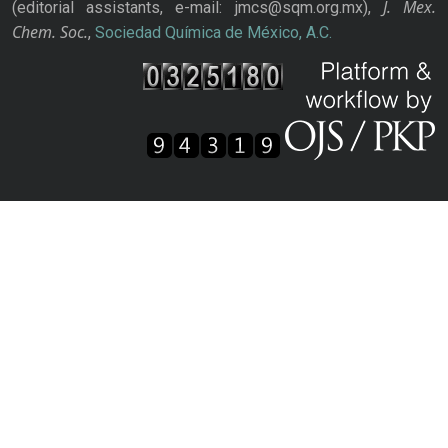
J. Mex.
(editorial assistants, e-mail: jmcs@sqm.org.mx),
Chem. Soc.
,
Sociedad Química de México, A.C.