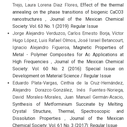
Trejo, Laura Lorena Diaz Flores,
Effect of the thermal
annealing on the phase transitions of biogenic CaCO3
nanostructures
,
Journal of the Mexican Chemical
Society: Vol. 63 No. 1 (2019): Regular Issue
Jorge Alejandro Verduzco, Carlos Ernesto Borja, Víctor
Hugo López, Luis Rafael Olmos, José Israel Betancourt,
Ignacio Alejandro Figueroa,
Magnetic Properties of
Metal - Polymer Composites for Ac Applications at
High Frequencies
,
Journal of the Mexican Chemical
Society: Vol. 60 No. 2 (2016): Special Issue on
Development on Material Science / Regular Issue
Eduardo Plata-Vargas, Cinthia de la Cruz-Hernández,
Alejandro Dorazco-González, Inés Fuentes-Noriega,
David Morales-Morales, Juan Manuel Germán-Acacio,
Synthesis of Metforminium Succinate by Melting.
Crystal Structure, Thermal, Spectroscopic and
Dissolution Properties
,
Journal of the Mexican
Chemical Society: Vol. 61 No. 3 (2017): Regular Issue