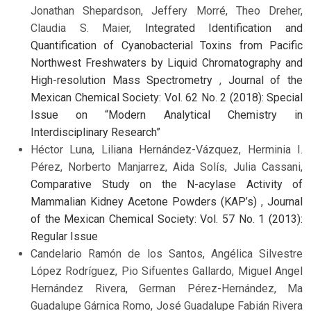
Jonathan Shepardson, Jeffery Morré, Theo Dreher,
Claudia S. Maier,
Integrated Identification and
Quantification of Cyanobacterial Toxins from Pacific
Northwest Freshwaters by Liquid Chromatography and
High-resolution Mass Spectrometry
,
Journal of the
Mexican Chemical Society: Vol. 62 No. 2 (2018): Special
Issue on “Modern Analytical Chemistry in
Interdisciplinary Research”
Héctor Luna, Liliana Hernández-Vázquez, Herminia I.
Pérez, Norberto Manjarrez, Aida Solís, Julia Cassani,
Comparative Study on the N-acylase Activity of
Mammalian Kidney Acetone Powders (KAP’s)
,
Journal
of the Mexican Chemical Society: Vol. 57 No. 1 (2013):
Regular Issue
Candelario Ramón de los Santos, Angélica Silvestre
López Rodríguez, Pio Sifuentes Gallardo, Miguel Angel
Hernández Rivera, German Pérez-Hernández, Ma
Guadalupe Gárnica Romo, José Guadalupe Fabián Rivera