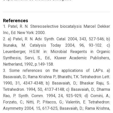
References
1. Patel, R. N. Stereoselective biocatalysis Marcel Dekker
Inc., Ed. New York: 2000.
2. a) Patel, R. N. Adv. Synth. Catal. 2004, 343, 527-546; b)
Ikunaka, M. Catalysis Today 2004, 96, 93-102. c)
Leuenberger, H.G.W. in: Microbial Reagents in Organic
Synthesis, Servi, S., Ed., Kluwer Academic Publishers,
Netherland, 1992, p.149-158.
3. Some references on the applications of LAPs. a)
Basavaiah, D.; Rama Krishna P.; Bharathi, T.K. Tetrahedron Lett.
1990, 31, 4347-4348; b) Basavaiah, D.; Bhaskar Raju, S.
Tetrahedron. 1994, 50, 4137-4148; c) Basavaiah, D.; Dharma
Rao, P. Synth. Comm. 1994, 24, 925-929; d) Comini, A.;
Forzato, C.; Nitti, P.; Pitacco, G.; Valentin, E. Tetrahedron:
Asymmetry 2004, 15, 617-625; Basavaiah, D.; Rama Krishna,