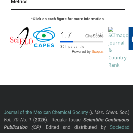
Metrics
*Click on each figure for more information.
J. Mex. Chem. Soc.
Journal of the Mexican Chemical Society
(
)
Vol. 70
No.
1
(
2026
): Regular Issue.
Scientific Continuous
Publication
(CP)
. Edited and distributed by
Sociedad