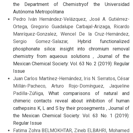
the Department of Chemistryof the Universidad
Autónoma Metropolitana
Pedro Iván Hernández-Velázquez, José A. Gutiérrez-
Ortega, Gregorio Guadalupe Carbajal-Arizaga, Ricardo
Manríquez-Gonzalez, Wencel De la Cruz-Hernández,
Sergio Gomez-Salazar,
Hybrid functionalized
phosphonate silica: insight into chromium removal
chemistry from aqueous solutions
,
Journal of the
Mexican Chemical Society: Vol. 63 No. 2 (2019): Regular
Issue
Juan Carlos Martínez-Hernández, Iris N. Serratos, César
Millán-Pacheco, Arturo Rojo-Domínguez, Jaqueline
Padilla-Zúñiga,
What comparisons of natural and
chimeric contacts reveal about inhibition of human
cathepsins K, L and S by their prosegments
,
Journal of
the Mexican Chemical Society: Vol. 63 No. 1 (2019):
Regular Issue
Fatima Zohra BELMOKHTAR, Zineb ELBAHRI, Mohamed