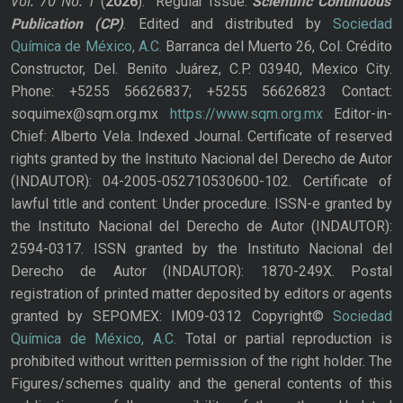
Vol. 70
No.
1
(
2026
): Regular Issue.
Scientific Continuous
Publication
(CP)
. Edited and distributed by
Sociedad
Química de México, A.C.
Barranca del Muerto 26, Col. Crédito
Constructor, Del. Benito Juárez, C.P. 03940, Mexico City.
Phone: +5255 56626837; +5255 56626823 Contact:
soquimex@sqm.org.mx
https://www.sqm.org.mx
Editor-in-
Chief: Alberto Vela. Indexed Journal. Certificate of reserved
rights granted by the Instituto Nacional del Derecho de Autor
(INDAUTOR): 04-2005-052710530600-102. Certificate of
lawful title and content: Under procedure. ISSN-e granted by
the Instituto Nacional del Derecho de Autor (INDAUTOR):
2594-0317. ISSN granted by the Instituto Nacional del
Derecho de Autor (INDAUTOR): 1870-249X. Postal
registration of printed matter deposited by editors or agents
granted by SEPOMEX: IM09-0312 Copyright©
Sociedad
Química de México, A.C.
Total or partial reproduction is
prohibited without written permission of the right holder. The
Figures/schemes quality and the general contents of this