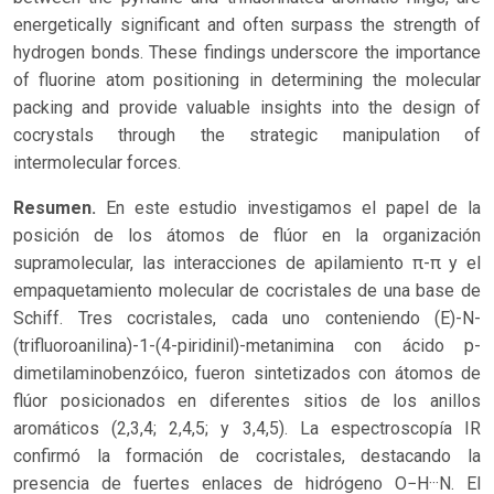
energetically significant and often surpass the strength of
hydrogen bonds. These findings underscore the importance
of fluorine atom positioning in determining the molecular
packing and provide valuable insights into the design of
cocrystals through the strategic manipulation of
intermolecular forces.
Resumen.
En este estudio investigamos el papel de la
posición de los átomos de flúor en la organización
supramolecular, las interacciones de apilamiento π-π y el
empaquetamiento molecular de cocristales de una base de
Schiff. Tres cocristales, cada uno conteniendo (E)-N-
(trifluoroanilina)-1-(4-piridinil)-metanimina con ácido p-
dimetilaminobenzóico, fueron sintetizados con átomos de
flúor posicionados en diferentes sitios de los anillos
aromáticos (2,3,4; 2,4,5; y 3,4,5). La espectroscopía IR
confirmó la formación de cocristales, destacando la
presencia de fuertes enlaces de hidrógeno O−H···N. El