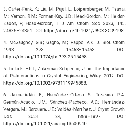
3. Carter-Fenk, K.; Liu, M.; Pujal, L.; Loipersberger, M.; Tsanai,
M.; Vernon, R.M.; Forman-Kay, J.D.; Head-Gordon, M.; Heidar-
Zadeh, F.; Head-Gordon, T. J. Am. Chem. Soc. 2023, 145,
24836–24851. DOI:
https://doi.org/10.1021/JACS.3C09198
.
4. McGaughey, G.B.; Gagné, M.; Rappé, A.K. J. Biol. Chem.
1998, 273, 15458–15463. DOI:
https://doi.org/10.1074/jbc.273.25.15458
.
5. Tiekink, E.R.T.; Zukerman-Schpector, J., in: The Importance
of Pi‐Interactions in Crystal Engineering, Wiley, 2012. DOI:
https://doi.org/10.1002/9781119945888
.
6. Jaime-Adán, E.; Hernández-Ortega, S.; Toscano, R.A.;
Germán-Acacio, J.M.; Sánchez-Pacheco, A.D.; Hernández-
Vergara, M.; Barquera, J.E.; Valdés-Martínez, J. Cryst. Growth.
Des. 2024, 24, 1888–1897. DOI:
https://doi.org/10.1021/acs.cgd.3c00910
.