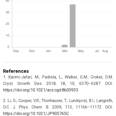
References
1. Karimi-Jafari, M.; Padrela, L.; Walker, G.M.; Croker, D.M.
Cryst. Growth Des. 2018, 18, 10, 6370–6387. DOI:
https://doi.org/10.1021/acs.cgd.8b00933
.
2. Li, S., Cooper, V.R.; Thonhauser, T.; Lundqvist, B.I.; Langreth,
D.C. J. Phys. Chem. B. 2009, 113, 11166–11172. DOI:
https://doi.org/10.1021/JP905765C
.