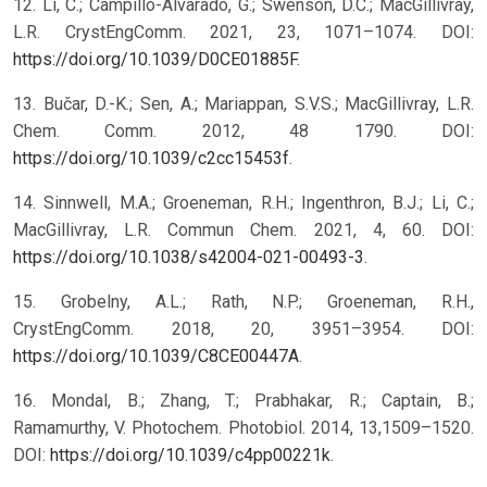
12. Li, C.; Campillo-Alvarado, G.; Swenson, D.C.; MacGillivray,
L.R. CrystEngComm. 2021, 23, 1071–1074. DOI:
https://doi.org/10.1039/D0CE01885F
.
13. Bučar, D.-K.; Sen, A.; Mariappan, S.V.S.; MacGillivray, L.R.
Chem. Comm. 2012, 48 1790. DOI:
https://doi.org/10.1039/c2cc15453f
.
14. Sinnwell, M.A.; Groeneman, R.H.; Ingenthron, B.J.; Li, C.;
MacGillivray, L.R. Commun Chem. 2021, 4, 60. DOI:
https://doi.org/10.1038/s42004-021-00493-3
.
15. Grobelny, A.L.; Rath, N.P.; Groeneman, R.H.,
CrystEngComm. 2018, 20, 3951–3954. DOI:
https://doi.org/10.1039/C8CE00447A
.
16. Mondal, B.; Zhang, T.; Prabhakar, R.; Captain, B.;
Ramamurthy, V. Photochem. Photobiol. 2014, 13,1509–1520.
DOI:
https://doi.org/10.1039/c4pp00221k
.