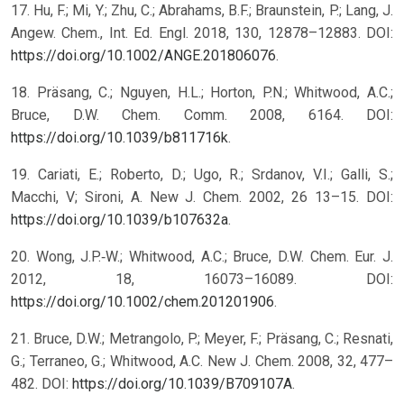
17. Hu, F.; Mi, Y.; Zhu, C.; Abrahams, B.F.; Braunstein, P.; Lang, J.
Angew. Chem., Int. Ed. Engl. 2018, 130, 12878–12883. DOI:
https://doi.org/10.1002/ANGE.201806076
.
18. Präsang, C.; Nguyen, H.L.; Horton, P.N.; Whitwood, A.C.;
Bruce, D.W. Chem. Comm. 2008, 6164. DOI:
https://doi.org/10.1039/b811716k
.
19. Cariati, E.; Roberto, D.; Ugo, R.; Srdanov, V.I.; Galli, S.;
Macchi, V; Sironi, A. New J. Chem. 2002, 26 13–15. DOI:
https://doi.org/10.1039/b107632a
.
20. Wong, J.P.‐W.; Whitwood, A.C.; Bruce, D.W. Chem. Eur. J.
2012, 18, 16073–16089. DOI:
https://doi.org/10.1002/chem.201201906
.
21. Bruce, D.W.; Metrangolo, P.; Meyer, F.; Präsang, C.; Resnati,
G.; Terraneo, G.; Whitwood, A.C. New J. Chem. 2008, 32, 477–
482. DOI:
https://doi.org/10.1039/B709107A
.