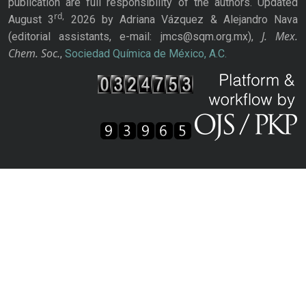
publication are full responsibility of the authors. Updated
rd,
August 3
2026 by Adriana Vázquez & Alejandro Nava
J. Mex.
(editorial assistants, e-mail: jmcs@sqm.org.mx),
Chem. Soc.
,
Sociedad Química de México, A.C.