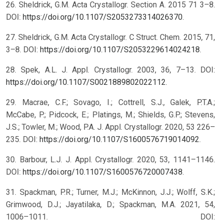
26. Sheldrick, G.M. Acta Crystallogr. Section A. 2015 71 3–8.
DOI:
https://doi.org/10.1107/S2053273314026370
.
27. Sheldrick, G.M. Acta Crystallogr. C Struct. Chem. 2015, 71,
3–8. DOI:
https://doi.org/10.1107/S2053229614024218
.
28. Spek, A.L. J. Appl. Crystallogr. 2003, 36, 7–13. DOI:
https://doi.org/10.1107/S0021889802022112
.
29. Macrae, C.F.; Sovago, I.; Cottrell, S.J., Galek, P.T.A.;
McCabe, P.; Pidcock, E.; Platings, M.; Shields, G.P.; Stevens,
J.S.; Towler, M.; Wood, P.A. J. Appl. Crystallogr. 2020, 53 226–
235. DOI:
https://doi.org/10.1107/S1600576719014092
.
30. Barbour, L.J. J. Appl. Crystallogr. 2020, 53, 1141–1146.
DOI:
https://doi.org/10.1107/S1600576720007438
.
31. Spackman, P.R.; Turner, M.J.; McKinnon, J.J.; Wolff, S.K.;
Grimwood, D.J.; Jayatilaka, D.; Spackman, M.A. 2021, 54,
1006–1011. DOI: