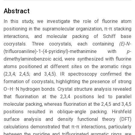
Abstract
In this study, we investigate the role of fluorine atom
positioning in the supramolecular organization, π-π stacking
interactions, and molecular packing of Schiff base
(E)-N
cocrystals. Three cocrystals, each containing
-
p
(trifluoroaniline)-1-(4-pyridinyl)-methanimine with
-
dimethylaminobenzoic acid, were synthesized with fluorine
atoms positioned at different sites on the aromatic rings
(2,3,4; 2,4,5; and 3,4,5). IR spectroscopy confirmed the
formation of cocrystals, highlighting the presence of strong
O−H···N hydrogen bonds. Crystal structure analysis revealed
that fluorination at the 2,3,4 positions led to parallel
molecular packing, whereas fluorination at the 2,4,5 and 3,4,5
positions resulted in oblique-angle packing. Hirshfeld
surface analysis and density functional theory (DFT)
calculations demonstrated that π-π interactions, particularly
between the pyridine and trifluorinated aromatic rings, are