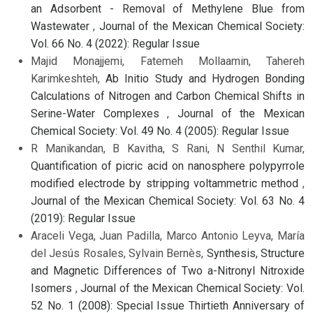
an Adsorbent - Removal of Methylene Blue from
Wastewater
,
Journal of the Mexican Chemical Society:
Vol. 66 No. 4 (2022): Regular Issue
Majid Monajjemi, Fatemeh Mollaamin, Tahereh
Karimkeshteh,
Ab Initio Study and Hydrogen Bonding
Calculations of Nitrogen and Carbon Chemical Shifts in
Serine-Water Complexes
,
Journal of the Mexican
Chemical Society: Vol. 49 No. 4 (2005): Regular Issue
R Manikandan, B Kavitha, S Rani, N Senthil Kumar,
Quantification of picric acid on nanosphere polypyrrole
modified electrode by stripping voltammetric method
,
Journal of the Mexican Chemical Society: Vol. 63 No. 4
(2019): Regular Issue
Araceli Vega, Juan Padilla, Marco Antonio Leyva, María
del Jesús Rosales, Sylvain Bernès,
Synthesis, Structure
and Magnetic Differences of Two a-Nitronyl Nitroxide
Isomers
,
Journal of the Mexican Chemical Society: Vol.
52 No. 1 (2008): Special Issue Thirtieth Anniversary of