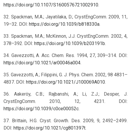
https://doi.org/10.1107/S1600576721002910
.
32. Spackman, M.A.; Jayatilaka, D.; CrystEngComm. 2009, 11,
19–32. DOI:
https://doi.org/10.1039/b818330a
.
33. Spackman, M.A.; McKinnon, J.J. CrystEngComm. 2002, 4,
378–392. DOI:
https://doi.org/10.1039/b203191b
.
34. Gavezzotti, A. Acc. Chem. Res. 1994, 27, 309–314. DOI:
https://doi.org/10.1021/ar00046a004
.
35. Gavezzotti, A.; Filippini, G. J. Phys. Chem. 2002, 98 4831–
4837. DOI:
https://doi.org/10.1021/J100069A010
.
36. Aakeröy, C.B.; Rajbanshi, A.; Li, Z.J.; Desper, J.
CrystEngComm. 2010, 12, 4231. DOI:
https://doi.org/10.1039/c0ce00052c
.
37. Brittain, H.G. Cryst. Growth. Des. 2009, 9, 2492–2499.
DOI:
https://doi.org/10.1021/cg801397t
.