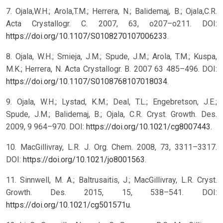
7. Ojala,W.H.; Arola,T.M.; Herrera, N.; Balidemaj, B.; Ojala,C.R.
Acta Crystallogr. C. 2007, 63, o207–o211. DOI:
https://doi.org/10.1107/S0108270107006233
.
8. Ojala, W.H.; Smieja, J.M.; Spude, J.M.; Arola, T.M.; Kuspa,
M.K.; Herrera, N. Acta Crystallogr. B. 2007 63 485–496. DOI:
https://doi.org/10.1107/S0108768107018034
.
9. Ojala, W.H.; Lystad, K.M.; Deal, T.L.; Engebretson, J.E.;
Spude, J.M.; Balidemaj, B.; Ojala, C.R. Cryst. Growth. Des.
2009, 9 964–970. DOI:
https://doi.org/10.1021/cg8007443
.
10. MacGillivray, L.R. J. Org. Chem. 2008, 73, 3311–3317.
DOI:
https://doi.org/10.1021/jo8001563
.
11. Sinnwell, M. A.; Baltrusaitis, J.; MacGillivray, L.R. Cryst.
Growth. Des. 2015, 15, 538–541. DOI:
https://doi.org/10.1021/cg501571u
.