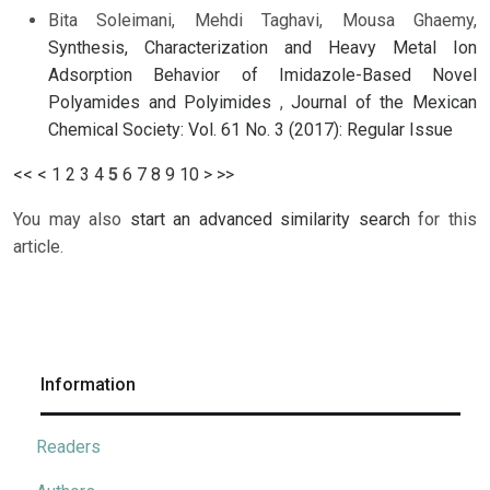
Bita Soleimani, Mehdi Taghavi, Mousa Ghaemy,
Synthesis, Characterization and Heavy Metal Ion
Adsorption Behavior of Imidazole-Based Novel
Polyamides and Polyimides
,
Journal of the Mexican
Chemical Society: Vol. 61 No. 3 (2017): Regular Issue
<<
<
1
2
3
4
5
6
7
8
9
10
>
>>
You may also
start an advanced similarity search
for this
article.
Information
Readers