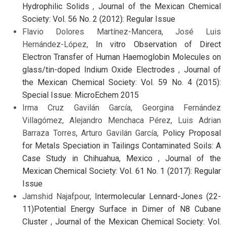
Hydrophilic Solids
,
Journal of the Mexican Chemical
Society: Vol. 56 No. 2 (2012): Regular Issue
Flavio Dolores Martínez-Mancera, José Luis
Hernández-López,
In vitro Observation of Direct
Electron Transfer of Human Haemoglobin Molecules on
glass/tin-doped Indium Oxide Electrodes
,
Journal of
the Mexican Chemical Society: Vol. 59 No. 4 (2015):
Special Issue: MicroEchem 2015
Irma Cruz Gavilán García, Georgina Fernández
Villagómez, Alejandro Menchaca Pérez, Luis Adrian
Barraza Torres, Arturo Gavilán García,
Policy Proposal
for Metals Speciation in Tailings Contaminated Soils: A
Case Study in Chihuahua, Mexico
,
Journal of the
Mexican Chemical Society: Vol. 61 No. 1 (2017): Regular
Issue
Jamshid Najafpour,
Intermolecular Lennard-Jones (22-
11)Potential Energy Surface in Dimer of N8 Cubane
Cluster
,
Journal of the Mexican Chemical Society: Vol.