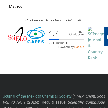
Metrics
*Click on each figure for more information.
J. Mex. Chem. Soc.
Journal of the Mexican Chemical Society
(
)
Vol. 70
No.
1
(
2026
): Regular Issue.
Scientific Continuous