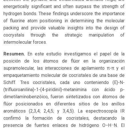
energetically significant and often surpass the strength of
hydrogen bonds. These findings underscore the importance
of fluorine atom positioning in determining the molecular
packing and provide valuable insights into the design of
cocrystals through the strategic manipulation of
intermolecular forces.
Resumen.
En este estudio investigamos el papel de la
posición de los átomos de flúor en la organización
supramolecular, las interacciones de apilamiento π-π y el
empaquetamiento molecular de cocristales de una base de
Schiff. Tres cocristales, cada uno conteniendo (E)-N-
(trifluoroanilina)-1-(4-piridinil)-metanimina con ácido p-
dimetilaminobenzóico, fueron sintetizados con átomos de
flúor posicionados en diferentes sitios de los anillos
aromáticos (2,3,4; 2,4,5; y 3,4,5). La espectroscopía IR
confirmó la formación de cocristales, destacando la
presencia de fuertes enlaces de hidrógeno O−H···N. El