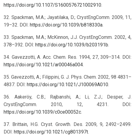
https://doi.org/10.1107/S1600576721002910
.
32. Spackman, M.A.; Jayatilaka, D.; CrystEngComm. 2009, 11,
19–32. DOI:
https://doi.org/10.1039/b818330a
.
33. Spackman, M.A.; McKinnon, J.J. CrystEngComm. 2002, 4,
378–392. DOI:
https://doi.org/10.1039/b203191b
.
34. Gavezzotti, A. Acc. Chem. Res. 1994, 27, 309–314. DOI:
https://doi.org/10.1021/ar00046a004
.
35. Gavezzotti, A.; Filippini, G. J. Phys. Chem. 2002, 98 4831–
4837. DOI:
https://doi.org/10.1021/J100069A010
.
36. Aakeröy, C.B.; Rajbanshi, A.; Li, Z.J.; Desper, J.
CrystEngComm. 2010, 12, 4231. DOI:
https://doi.org/10.1039/c0ce00052c
.
37. Brittain, H.G. Cryst. Growth. Des. 2009, 9, 2492–2499.
DOI:
https://doi.org/10.1021/cg801397t
.