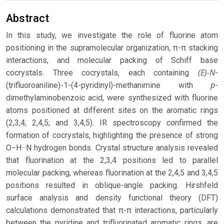
Abstract
In this study, we investigate the role of fluorine atom
positioning in the supramolecular organization, π-π stacking
interactions, and molecular packing of Schiff base
(E)-N
cocrystals. Three cocrystals, each containing
-
p
(trifluoroaniline)-1-(4-pyridinyl)-methanimine with
-
dimethylaminobenzoic acid, were synthesized with fluorine
atoms positioned at different sites on the aromatic rings
(2,3,4; 2,4,5; and 3,4,5). IR spectroscopy confirmed the
formation of cocrystals, highlighting the presence of strong
O−H···N hydrogen bonds. Crystal structure analysis revealed
that fluorination at the 2,3,4 positions led to parallel
molecular packing, whereas fluorination at the 2,4,5 and 3,4,5
positions resulted in oblique-angle packing. Hirshfeld
surface analysis and density functional theory (DFT)
calculations demonstrated that π-π interactions, particularly
between the pyridine and trifluorinated aromatic rings, are