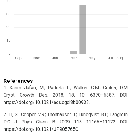
References
1. Karimi-Jafari, M.; Padrela, L.; Walker, G.M.; Croker, D.M.
Cryst. Growth Des. 2018, 18, 10, 6370–6387. DOI:
https://doi.org/10.1021/acs.cgd.8b00933
.
2. Li, S., Cooper, V.R.; Thonhauser, T.; Lundqvist, B.I.; Langreth,
D.C. J. Phys. Chem. B. 2009, 113, 11166–11172. DOI:
https://doi.org/10.1021/JP905765C
.