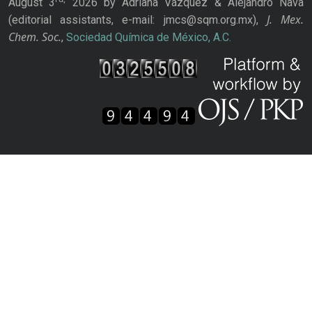
August 3
2026 by Adriana Vázquez & Alejandro Nava
J. Mex.
(editorial assistants, e-mail: jmcs@sqm.org.mx),
Chem. Soc.
,
Sociedad Química de México, A.C.