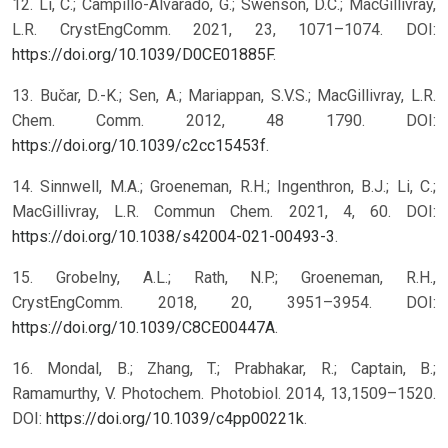
12. Li, C.; Campillo-Alvarado, G.; Swenson, D.C.; MacGillivray,
L.R. CrystEngComm. 2021, 23, 1071–1074. DOI:
https://doi.org/10.1039/D0CE01885F
.
13. Bučar, D.-K.; Sen, A.; Mariappan, S.V.S.; MacGillivray, L.R.
Chem. Comm. 2012, 48 1790. DOI:
https://doi.org/10.1039/c2cc15453f
.
14. Sinnwell, M.A.; Groeneman, R.H.; Ingenthron, B.J.; Li, C.;
MacGillivray, L.R. Commun Chem. 2021, 4, 60. DOI:
https://doi.org/10.1038/s42004-021-00493-3
.
15. Grobelny, A.L.; Rath, N.P.; Groeneman, R.H.,
CrystEngComm. 2018, 20, 3951–3954. DOI:
https://doi.org/10.1039/C8CE00447A
.
16. Mondal, B.; Zhang, T.; Prabhakar, R.; Captain, B.;
Ramamurthy, V. Photochem. Photobiol. 2014, 13,1509–1520.
DOI:
https://doi.org/10.1039/c4pp00221k
.