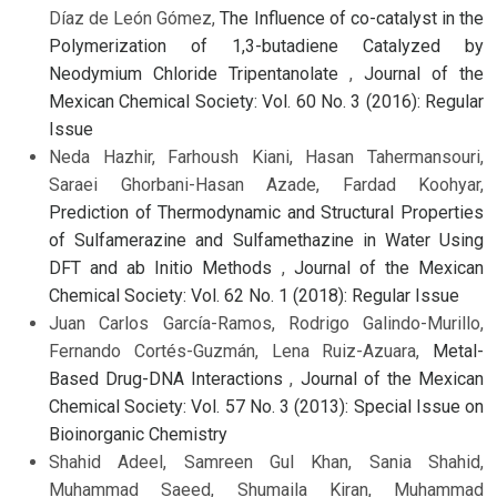
Díaz de León Gómez,
The Influence of co-catalyst in the
Polymerization of 1,3-butadiene Catalyzed by
Neodymium Chloride Tripentanolate
,
Journal of the
Mexican Chemical Society: Vol. 60 No. 3 (2016): Regular
Issue
Neda Hazhir, Farhoush Kiani, Hasan Tahermansouri,
Saraei Ghorbani-Hasan Azade, Fardad Koohyar,
Prediction of Thermodynamic and Structural Properties
of Sulfamerazine and Sulfamethazine in Water Using
DFT and ab Initio Methods
,
Journal of the Mexican
Chemical Society: Vol. 62 No. 1 (2018): Regular Issue
Juan Carlos García-Ramos, Rodrigo Galindo-Murillo,
Fernando Cortés-Guzmán, Lena Ruiz-Azuara,
Metal-
Based Drug-DNA Interactions
,
Journal of the Mexican
Chemical Society: Vol. 57 No. 3 (2013): Special Issue on
Bioinorganic Chemistry
Shahid Adeel, Samreen Gul Khan, Sania Shahid,
Muhammad Saeed, Shumaila Kiran, Muhammad