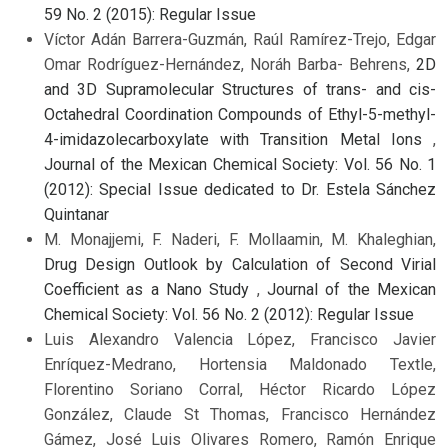
59 No. 2 (2015): Regular Issue
Víctor Adán Barrera-Guzmán, Raúl Ramírez-Trejo, Edgar
Omar Rodríguez-Hernández, Noráh Barba- Behrens,
2D
and 3D Supramolecular Structures of trans- and cis-
Octahedral Coordination Compounds of Ethyl-5-methyl-
4-imidazolecarboxylate with Transition Metal Ions
,
Journal of the Mexican Chemical Society: Vol. 56 No. 1
(2012): Special Issue dedicated to Dr. Estela Sánchez
Quintanar
M. Monajjemi, F. Naderi, F. Mollaamin, M. Khaleghian,
Drug Design Outlook by Calculation of Second Virial
Coefficient as a Nano Study
,
Journal of the Mexican
Chemical Society: Vol. 56 No. 2 (2012): Regular Issue
Luis Alexandro Valencia López, Francisco Javier
Enríquez-Medrano, Hortensia Maldonado Textle,
Florentino Soriano Corral, Héctor Ricardo López
González, Claude St Thomas, Francisco Hernández
Gámez, José Luis Olivares Romero, Ramón Enrique