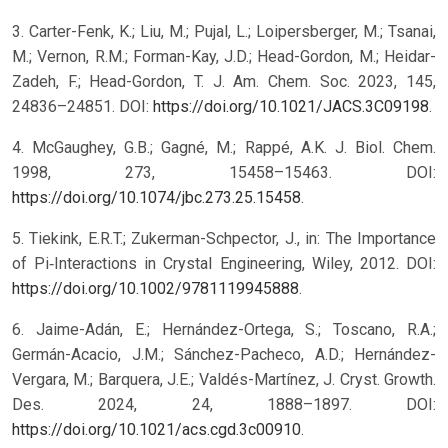
3. Carter-Fenk, K.; Liu, M.; Pujal, L.; Loipersberger, M.; Tsanai,
M.; Vernon, R.M.; Forman-Kay, J.D.; Head-Gordon, M.; Heidar-
Zadeh, F.; Head-Gordon, T. J. Am. Chem. Soc. 2023, 145,
24836–24851. DOI:
https://doi.org/10.1021/JACS.3C09198
.
4. McGaughey, G.B.; Gagné, M.; Rappé, A.K. J. Biol. Chem.
1998, 273, 15458–15463. DOI:
https://doi.org/10.1074/jbc.273.25.15458
.
5. Tiekink, E.R.T.; Zukerman-Schpector, J., in: The Importance
of Pi‐Interactions in Crystal Engineering, Wiley, 2012. DOI:
https://doi.org/10.1002/9781119945888
.
6. Jaime-Adán, E.; Hernández-Ortega, S.; Toscano, R.A.;
Germán-Acacio, J.M.; Sánchez-Pacheco, A.D.; Hernández-
Vergara, M.; Barquera, J.E.; Valdés-Martínez, J. Cryst. Growth.
Des. 2024, 24, 1888–1897. DOI:
https://doi.org/10.1021/acs.cgd.3c00910
.