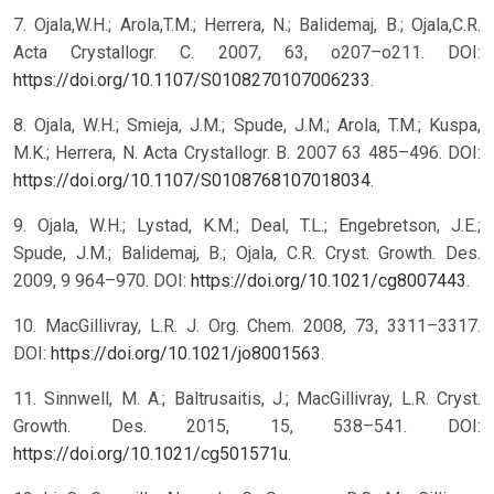
7. Ojala,W.H.; Arola,T.M.; Herrera, N.; Balidemaj, B.; Ojala,C.R.
Acta Crystallogr. C. 2007, 63, o207–o211. DOI:
https://doi.org/10.1107/S0108270107006233
.
8. Ojala, W.H.; Smieja, J.M.; Spude, J.M.; Arola, T.M.; Kuspa,
M.K.; Herrera, N. Acta Crystallogr. B. 2007 63 485–496. DOI:
https://doi.org/10.1107/S0108768107018034
.
9. Ojala, W.H.; Lystad, K.M.; Deal, T.L.; Engebretson, J.E.;
Spude, J.M.; Balidemaj, B.; Ojala, C.R. Cryst. Growth. Des.
2009, 9 964–970. DOI:
https://doi.org/10.1021/cg8007443
.
10. MacGillivray, L.R. J. Org. Chem. 2008, 73, 3311–3317.
DOI:
https://doi.org/10.1021/jo8001563
.
11. Sinnwell, M. A.; Baltrusaitis, J.; MacGillivray, L.R. Cryst.
Growth. Des. 2015, 15, 538–541. DOI:
https://doi.org/10.1021/cg501571u
.