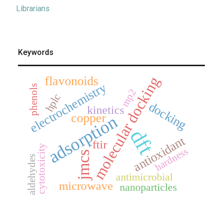
Librarians
Keywords
molecular docking
flavonoids
electrochemistry
phenols
mp2
hplc
docking
kinetics
copper
adsorption
dft
antioxidant
ftir
cytotoxicity
hardness
jmcs
aldehydes
antimicrobial
microwave
nanoparticles