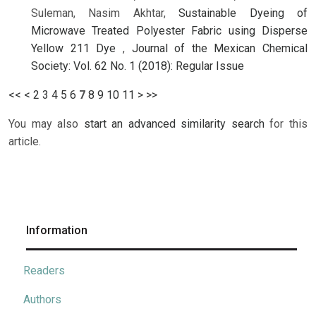
Suleman, Nasim Akhtar,
Sustainable Dyeing of
Microwave Treated Polyester Fabric using Disperse
Yellow 211 Dye
,
Journal of the Mexican Chemical
Society: Vol. 62 No. 1 (2018): Regular Issue
<<
<
2
3
4
5
6
7
8
9
10
11
>
>>
You may also
start an advanced similarity search
for this
article.
Information
Readers
Authors