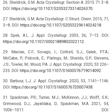
26. Sheldrick, G.M. Acta Crystallogr. Section A. 2015 71 3–8.
DOI:
https://doi.org/10.1107/S2053273314026370
.
27. Sheldrick, G.M. Acta Crystallogr. C Struct. Chem. 2015, 71,
3–8. DOI:
https://doi.org/10.1107/S2053229614024218
.
28. Spek, A.L. J. Appl. Crystallogr. 2003, 36, 7–13. DOI:
https://doi.org/10.1107/S0021889802022112
.
29. Macrae, C.F.; Sovago, I.; Cottrell, S.J., Galek, P.T.A.;
McCabe, P.; Pidcock, E.; Platings, M.; Shields, G.P.; Stevens,
J.S.; Towler, M.; Wood, P.A. J. Appl. Crystallogr. 2020, 53 226–
235. DOI:
https://doi.org/10.1107/S1600576719014092
.
30. Barbour, L.J. J. Appl. Crystallogr. 2020, 53, 1141–1146.
DOI:
https://doi.org/10.1107/S1600576720007438
.
31. Spackman, P.R.; Turner, M.J.; McKinnon, J.J.; Wolff, S.K.;
Grimwood, D.J.; Jayatilaka, D.; Spackman, M.A. 2021, 54,
1006–1011. DOI: