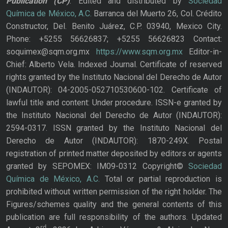
Publication
(CP)
. Edited and distributed by
Sociedad
Química de México, A.C.
Barranca del Muerto 26, Col. Crédito
Constructor, Del. Benito Juárez, C.P. 03940, Mexico City.
Phone: +5255 56626837; +5255 56626823 Contact:
soquimex@sqm.org.mx
https://www.sqm.org.mx
Editor-in-
Chief: Alberto Vela. Indexed Journal. Certificate of reserved
rights granted by the Instituto Nacional del Derecho de Autor
(INDAUTOR): 04-2005-052710530600-102. Certificate of
lawful title and content: Under procedure. ISSN-e granted by
the Instituto Nacional del Derecho de Autor (INDAUTOR):
2594-0317. ISSN granted by the Instituto Nacional del
Derecho de Autor (INDAUTOR): 1870-249X. Postal
registration of printed matter deposited by editors or agents
granted by SEPOMEX: IM09-0312 Copyright©
Sociedad
Química de México, A.C.
Total or partial reproduction is
prohibited without written permission of the right holder. The
Figures/schemes quality and the general contents of this
publication are full responsibility of the authors. Updated
rd,