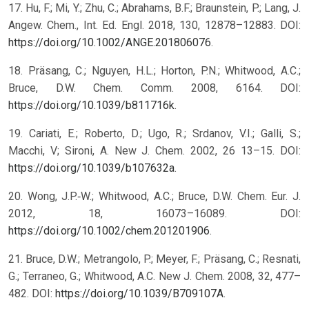
17. Hu, F.; Mi, Y.; Zhu, C.; Abrahams, B.F.; Braunstein, P.; Lang, J.
Angew. Chem., Int. Ed. Engl. 2018, 130, 12878–12883. DOI:
https://doi.org/10.1002/ANGE.201806076
.
18. Präsang, C.; Nguyen, H.L.; Horton, P.N.; Whitwood, A.C.;
Bruce, D.W. Chem. Comm. 2008, 6164. DOI:
https://doi.org/10.1039/b811716k
.
19. Cariati, E.; Roberto, D.; Ugo, R.; Srdanov, V.I.; Galli, S.;
Macchi, V; Sironi, A. New J. Chem. 2002, 26 13–15. DOI:
https://doi.org/10.1039/b107632a
.
20. Wong, J.P.‐W.; Whitwood, A.C.; Bruce, D.W. Chem. Eur. J.
2012, 18, 16073–16089. DOI:
https://doi.org/10.1002/chem.201201906
.
21. Bruce, D.W.; Metrangolo, P.; Meyer, F.; Präsang, C.; Resnati,
G.; Terraneo, G.; Whitwood, A.C. New J. Chem. 2008, 32, 477–
482. DOI:
https://doi.org/10.1039/B709107A
.