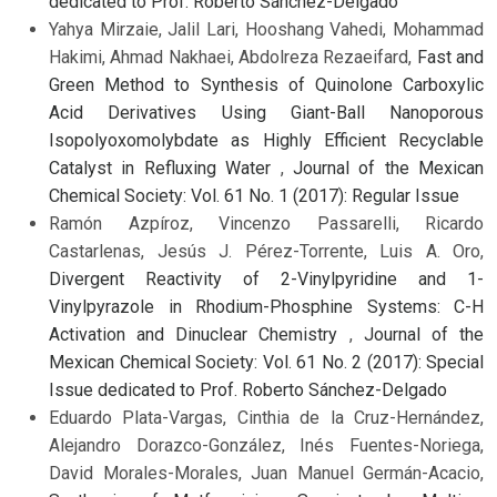
dedicated to Prof. Roberto Sánchez-Delgado
Yahya Mirzaie, Jalil Lari, Hooshang Vahedi, Mohammad
Hakimi, Ahmad Nakhaei, Abdolreza Rezaeifard,
Fast and
Green Method to Synthesis of Quinolone Carboxylic
Acid Derivatives Using Giant-Ball Nanoporous
Isopolyoxomolybdate as Highly Efficient Recyclable
Catalyst in Refluxing Water
,
Journal of the Mexican
Chemical Society: Vol. 61 No. 1 (2017): Regular Issue
Ramón Azpíroz, Vincenzo Passarelli, Ricardo
Castarlenas, Jesús J. Pérez-Torrente, Luis A. Oro,
Divergent Reactivity of 2-Vinylpyridine and 1-
Vinylpyrazole in Rhodium-Phosphine Systems: C-H
Activation and Dinuclear Chemistry
,
Journal of the
Mexican Chemical Society: Vol. 61 No. 2 (2017): Special
Issue dedicated to Prof. Roberto Sánchez-Delgado
Eduardo Plata-Vargas, Cinthia de la Cruz-Hernández,
Alejandro Dorazco-González, Inés Fuentes-Noriega,
David Morales-Morales, Juan Manuel Germán-Acacio,