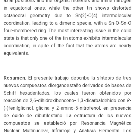
axial positions and the organic moieties and imine nitrogen
in equatorial ones; while the other tin shows distorted
octahedral geometry due to Sn(2)-O(4) intermolecular
coordination, leading to a dimeric specie, with a Sn-O-Sn-O
four-membered ring. The most interesting issue in the solid
state is that only one of the tin atoms exhibits intermolecular
coordination, in spite of the fact that the atoms are nearly
equivalents.
Resumen.
El presente trabajo describe la síntesis de tres
nuevos compuestos diorganoestaño derivados de bases de
Schiff hexadentadas, los cuales fueron obtenidos por
R
reacción de 2,6-dihidroxibenceno- 1,3-dicarbaldehido con
-
(-)fenilglicinol, glicina y 2-amino-5-nitrofenol, en presencia
de óxido de dibutilestaño. La estructura de los nuevos
compuestos se estableció por Resonancia Magnética
Nuclear Multinuclear, Infrarrojo y Análisis Elemental. Los