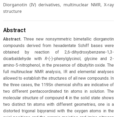
Diorganotin (IV) derivatives, multinuclear NMR, X-ray
structure
Abstract
Abstract.
Three new nonsymmetric bimetallic diorganotin
compounds derived from hexadentate Schiff bases were
obtained by reaction of 2,6-dihydroxybenzene-1,3-
R
dicarbaldehyde with
-(-)-phenylglycinol, glycine and 2-
amino-5-nitrophenol, in the presence of dibutyltin oxide. The
full multinuclear NMR analysis, IR and elemental analyses
allowed to establish the structures of all new compounds. In
the three cases, the 119Sn chemical shifts are indicative of
two different pentacoordinated tin atoms in solution. The
molecular structure of compound
4
in the solid state shows
two distinct tin atoms with different geometries, one is a
distorted trigonal bipyramid with the oxygen atoms in the