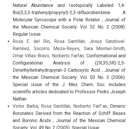
Natural Abundance and Isotopically Labeled 1,4-
Bis(3,3,3-triphenylpropynyl)-2,3-difluorobenzene. A
Molecular Gyroscope with a Polar Rotator
,
Journal of
the Mexican Chemical Society: Vol. 52 No. 2 (2008):
Regular Issue
Rosa E. del Río, Rosa Santillán, Jesús Sandoval-
Ramírez, Socorro Meza-Reyes, Sara Montiel-Smith,
Omar Viñas-Bravo, Norberto Farfán,
Conformational and
Configurational Analysis of (2R,3S,5R)-2,5-
Dimethyltetrahydropyran-3-Carboxylic Acid
,
Journal of
the Mexican Chemical Society: Vol. 50 No. 3 (2006):
Special issue of the J. Mex. Chem. Soc. includes
scientific articles dedicated to Professor Pedro Joseph
Nathan
Victor Barba, Rosa Santillán, Norberto Farf´an,
Dimeric
Boronates Derived from the Reaction of Schiff Bases
and Boronic Acids
,
Journal of the Mexican Chemical
Society: Vol. 49 No. 2 (2005): Special Issue