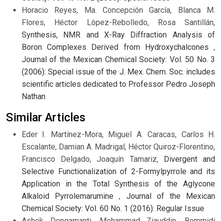
Horacio Reyes, Ma. Concepción García, Blanca M.
Flores, Héctor López-Rebolledo, Rosa Santillán,
Synthesis, NMR and X-Ray Diffraction Analysis of
Boron Complexes Derived from Hydroxychalcones
,
Journal of the Mexican Chemical Society: Vol. 50 No. 3
(2006): Special issue of the J. Mex. Chem. Soc. includes
scientific articles dedicated to Professor Pedro Joseph
Nathan
Similar Articles
Eder I. Martínez-Mora, Miguel A. Caracas, Carlos H.
Escalante, Damian A. Madrigal, Héctor Quiroz-Florentino,
Francisco Delgado, Joaquín Tamariz,
Divergent and
Selective Functionalization of 2-Formylpyrrole and its
Application in the Total Synthesis of the Aglycone
Alkaloid Pyrrolemarumine
,
Journal of the Mexican
Chemical Society: Vol. 60 No. 1 (2016): Regular Issue
Ashok Dongamanti, Mohammad Ziauddin, Bommidi