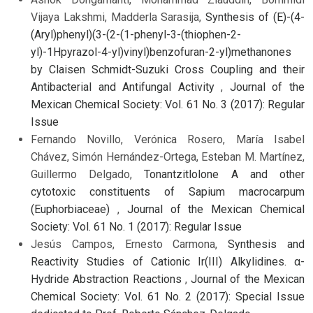
Vijaya Lakshmi, Madderla Sarasija,
Synthesis of (E)-(4-
(Aryl)phenyl)(3-(2-(1-phenyl-3-(thiophen-2-
yl)-1Hpyrazol-4-yl)vinyl)benzofuran-2-yl)methanones
by Claisen Schmidt-Suzuki Cross Coupling and their
Antibacterial and Antifungal Activity
,
Journal of the
Mexican Chemical Society: Vol. 61 No. 3 (2017): Regular
Issue
Fernando Novillo, Verónica Rosero, María Isabel
Chávez, Simón Hernández-Ortega, Esteban M. Martínez,
Guillermo Delgado,
Tonantzitlolone A and other
cytotoxic constituents of Sapium macrocarpum
(Euphorbiaceae)
,
Journal of the Mexican Chemical
Society: Vol. 61 No. 1 (2017): Regular Issue
Jesús Campos, Ernesto Carmona,
Synthesis and
Reactivity Studies of Cationic Ir(III) Alkylidines. α-
Hydride Abstraction Reactions
,
Journal of the Mexican
Chemical Society: Vol. 61 No. 2 (2017): Special Issue