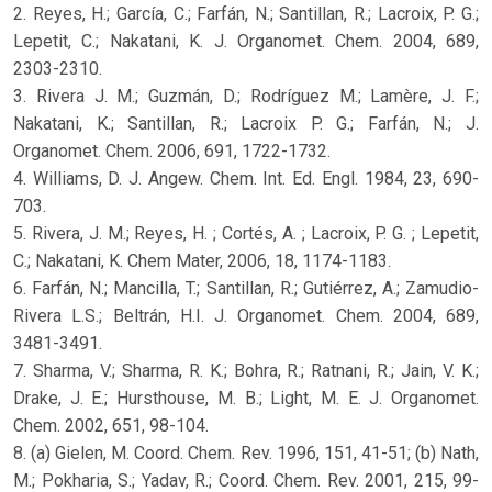
2. Reyes, H.; García, C.; Farfán, N.; Santillan, R.; Lacroix, P. G.;
Lepetit, C.; Nakatani, K. J. Organomet. Chem. 2004, 689,
2303-2310.
3. Rivera J. M.; Guzmán, D.; Rodríguez M.; Lamère, J. F.;
Nakatani, K.; Santillan, R.; Lacroix P. G.; Farfán, N.; J.
Organomet. Chem. 2006, 691, 1722-1732.
4. Williams, D. J. Angew. Chem. Int. Ed. Engl. 1984, 23, 690-
703.
5. Rivera, J. M.; Reyes, H. ; Cortés, A. ; Lacroix, P. G. ; Lepetit,
C.; Nakatani, K. Chem Mater, 2006, 18, 1174-1183.
6. Farfán, N.; Mancilla, T.; Santillan, R.; Gutiérrez, A.; Zamudio-
Rivera L.S.; Beltrán, H.I. J. Organomet. Chem. 2004, 689,
3481-3491.
7. Sharma, V.; Sharma, R. K.; Bohra, R.; Ratnani, R.; Jain, V. K.;
Drake, J. E.; Hursthouse, M. B.; Light, M. E. J. Organomet.
Chem. 2002, 651, 98-104.
8. (a) Gielen, M. Coord. Chem. Rev. 1996, 151, 41-51; (b) Nath,
M.; Pokharia, S.; Yadav, R.; Coord. Chem. Rev. 2001, 215, 99-