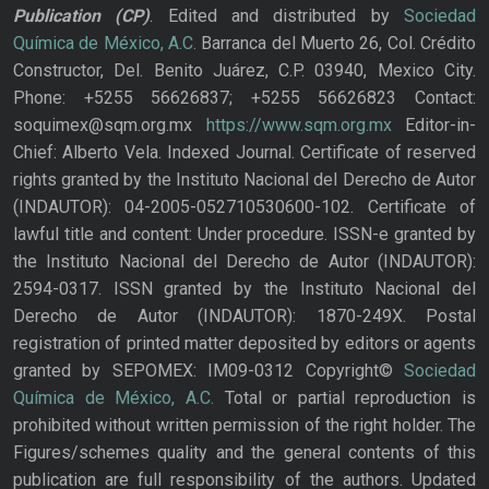
Publication
(CP)
. Edited and distributed by
Sociedad
Química de México, A.C.
Barranca del Muerto 26, Col. Crédito
Constructor, Del. Benito Juárez, C.P. 03940, Mexico City.
Phone: +5255 56626837; +5255 56626823 Contact:
soquimex@sqm.org.mx
https://www.sqm.org.mx
Editor-in-
Chief: Alberto Vela. Indexed Journal. Certificate of reserved
rights granted by the Instituto Nacional del Derecho de Autor
(INDAUTOR): 04-2005-052710530600-102. Certificate of
lawful title and content: Under procedure. ISSN-e granted by
the Instituto Nacional del Derecho de Autor (INDAUTOR):
2594-0317. ISSN granted by the Instituto Nacional del
Derecho de Autor (INDAUTOR): 1870-249X. Postal
registration of printed matter deposited by editors or agents
granted by SEPOMEX: IM09-0312 Copyright©
Sociedad
Química de México, A.C.
Total or partial reproduction is
prohibited without written permission of the right holder. The
Figures/schemes quality and the general contents of this
publication are full responsibility of the authors. Updated