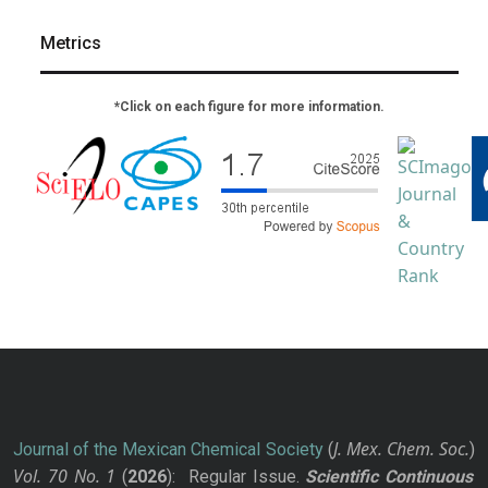
Metrics
*Click on each figure for more information.
J. Mex. Chem. Soc.
Journal of the Mexican Chemical Society
(
)
Vol. 70
No.
1
(
2026
): Regular Issue.
Scientific Continuous