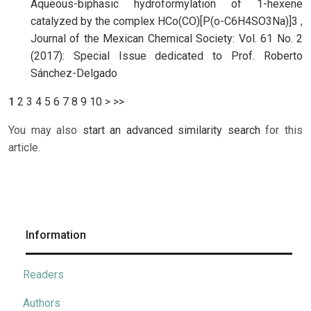
Aqueous-biphasic hydroformylation of 1-hexene
catalyzed by the complex HCo(CO)[P(o-C6H4SO3Na)]3
,
Journal of the Mexican Chemical Society: Vol. 61 No. 2
(2017): Special Issue dedicated to Prof. Roberto
Sánchez-Delgado
1
2
3
4
5
6
7
8
9
10
>
>>
You may also
start an advanced similarity search
for this
article.
Information
Readers
Authors