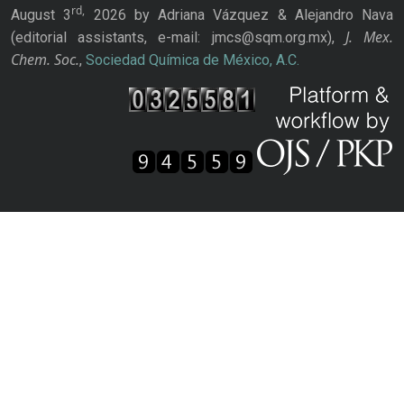
rd,
August 3
2026 by Adriana Vázquez & Alejandro Nava
J. Mex.
(editorial assistants, e-mail: jmcs@sqm.org.mx),
Chem. Soc.
,
Sociedad Química de México, A.C.