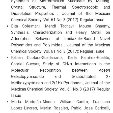
Synthesis of Metforminium Succinate by Melting.
Crystal Structure, Thermal, Spectroscopic and
Dissolution Properties
,
Journal of the Mexican
Chemical Society: Vol. 61 No. 3 (2017): Regular Issue
Bita Soleimani, Mehdi Taghavi, Mousa Ghaemy,
Synthesis, Characterization and Heavy Metal Ion
Adsorption Behavior of Imidazole-Based Novel
Polyamides and Polyimides
,
Journal of the Mexican
Chemical Society: Vol. 61 No. 3 (2017): Regular Issue
Fabian Cuetara-Guadarrama, Karla Ramírez-Gualito,
Gabriel Cuevas,
Study of CH/π Interactions in the
Molecular Recognition between Acetyl
Galactopyranoside and 6-substituted 2-
Methoxypyridines and 2(1H)-Pyridones
,
Journal of the
Mexican Chemical Society: Vol. 61 No. 3 (2017): Regular
Issue
María Modroño-Alonso, William Castro, Francisco
Lopez-Linares, Merlín Rosales, Pablo Jose Baricelli,