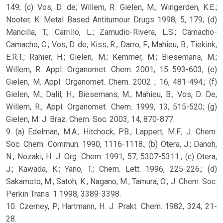
149; (c) Vos, D. de; Willem, R. Gielen, M.; Wingerden, K.E.;
Nooter, K. Metal Based Antitumour Drugs 1998, 5, 179; (d)
Mancilla, T.; Carrillo, L.; Zamudio-Rivera, L.S.; Camacho-
Camacho, C.; Vos, D. de; Kiss, R.; Darro, F.; Mahieu, B.; Tiekink,
E.R.T.; Rahier, H.; Gielen, M.; Kemmer, M.; Biesemans, M.;
Willem, R. Appl. Organomet. Chem. 2001, 15 593-603; (e)
Gielen, M. Appl. Organomet. Chem. 2002 ; 16, 481-494.; (f)
Gielen, M.; Dalil, H.; Biesemans, M.; Mahieu, B.; Vos, D. De;
Willem, R.; Appl. Organomet. Chem. 1999, 13, 515-520; (g)
Gielen, M. J. Braz. Chem. Soc. 2003, 14, 870-877.
9. (a) Edelman, M.A.; Hitchock, P.B.; Lappert, M.F.; J. Chem.
Soc. Chem. Commun. 1990, 1116-1118.; (b) Otera, J.; Danoh,
N.; Nozaki, H. J. Org. Chem. 1991, 57, 5307-5311.; (c) Otera,
J.; Kawada, K.; Yano, T.; Chem. Lett. 1996, 225-226.; (d)
Sakamoto, M.; Satoh, K.; Nagano, M.; Tamura, O.; J. Chem. Soc.
Perkin Trans. 1 1998, 3389-3398.
10. Czerney, P.; Hartmann, H. J. Prakt. Chem. 1982, 324, 21-
28.