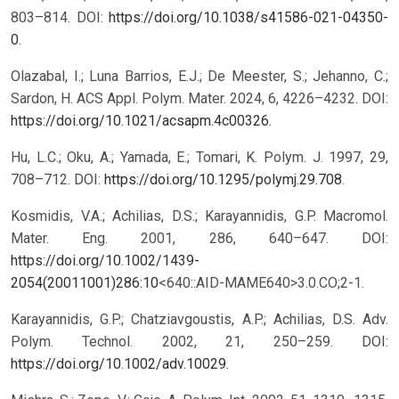
803–814. DOI:
https://doi.org/10.1038/s41586-021-04350-
0
.
Olazabal, I.; Luna Barrios, E.J.; De Meester, S.; Jehanno, C.;
Sardon, H. ACS Appl. Polym. Mater. 2024, 6, 4226–4232. DOI:
https://doi.org/10.1021/acsapm.4c00326
.
Hu, L.C.; Oku, A.; Yamada, E.; Tomari, K. Polym. J. 1997, 29,
708–712. DOI:
https://doi.org/10.1295/polymj.29.708
.
Kosmidis, V.A.; Achilias, D.S.; Karayannidis, G.P. Macromol.
Mater. Eng. 2001, 286, 640–647. DOI:
https://doi.org/10.1002/1439-
2054(20011001)286:10
<640::AID-MAME640>3.0.CO;2-1.
Karayannidis, G.P.; Chatziavgoustis, A.P.; Achilias, D.S. Adv.
Polym. Technol. 2002, 21, 250–259. DOI:
https://doi.org/10.1002/adv.10029
.