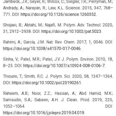
Jambeck, J.R.; Geyer, R.; Wilcox, C.; Siegler, T.R.; Perryman, M.;
Andrady, A.; Narayan, R.; Law, K.L. Science. 2015, 347, 768–
771. DOI:
https://doi.org/10.1126/science.1260352
.
Shojaei, B.; Abtahi, M.; Najafi, M. Polym. Adv. Technol. 2020,
31, 2912–2938. DOI:
https://doi.org/10.1002/pat.5023
.
Rahimi, A.; García, J.M. Nat. Rev. Chem. 2017, 1, 0046. DOI:
https://doi.org/10.1038/s41570-017-0046
.
Sinha, V.; Patel, M.R.; Patel, J.V. J. Polym. Environ. 2010, 18,
8–25. DOI:
https://doi.org/10.1007/s10924-008-0106-7
.
Thiounn, T.; Smith, R.C. J. Polym. Sci. 2020, 58, 1347–1364.
DOI:
https://doi.org/10.1002/pol.20190261
.
Raheem, A.B.; Noor, Z.Z.; Hassan, A.; Abd Hamid, M.K.;
Samsudin, S.A.; Sabeen, A.H. J. Clean. Prod. 2019, 225,
1052–1064. DOI:
https://doi.org/10.1016/j.jclepro.2019.04.019
.