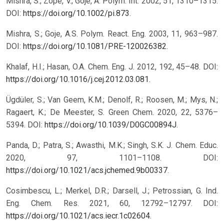
Mishra, S.; Zope, V.; Goje, A. Polym. Int. 2002, 51, 1310–1315.
DOI:
https://doi.org/10.1002/pi.873
.
Mishra, S.; Goje, A.S. Polym. React. Eng. 2003, 11, 963–987.
DOI:
https://doi.org/10.1081/PRE-120026382
.
Khalaf, H.I.; Hasan, O.A. Chem. Eng. J. 2012, 192, 45–48. DOI:
https://doi.org/10.1016/j.cej.2012.03.081
.
Ügdüler, S.; Van Geem, K.M.; Denolf, R.; Roosen, M.; Mys, N.;
Ragaert, K.; De Meester, S. Green Chem. 2020, 22, 5376–
5394. DOI:
https://doi.org/10.1039/D0GC00894J
.
Panda, D.; Patra, S.; Awasthi, M.K.; Singh, S.K. J. Chem. Educ.
2020, 97, 1101–1108. DOI:
https://doi.org/10.1021/acs.jchemed.9b00337
.
Cosimbescu, L.; Merkel, D.R.; Darsell, J.; Petrossian, G. Ind.
Eng. Chem. Res. 2021, 60, 12792–12797. DOI:
https://doi.org/10.1021/acs.iecr.1c02604
.