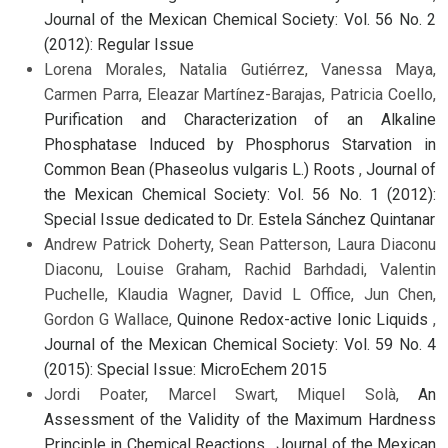
Journal of the Mexican Chemical Society: Vol. 56 No. 2
(2012): Regular Issue
Lorena Morales, Natalia Gutiérrez, Vanessa Maya,
Carmen Parra, Eleazar Martínez-Barajas, Patricia Coello,
Purification and Characterization of an Alkaline
Phosphatase Induced by Phosphorus Starvation in
Common Bean (Phaseolus vulgaris L.) Roots
,
Journal of
the Mexican Chemical Society: Vol. 56 No. 1 (2012):
Special Issue dedicated to Dr. Estela Sánchez Quintanar
Andrew Patrick Doherty, Sean Patterson, Laura Diaconu
Diaconu, Louise Graham, Rachid Barhdadi, Valentin
Puchelle, Klaudia Wagner, David L Office, Jun Chen,
Gordon G Wallace,
Quinone Redox-active Ionic Liquids
,
Journal of the Mexican Chemical Society: Vol. 59 No. 4
(2015): Special Issue: MicroEchem 2015
Jordi Poater, Marcel Swart, Miquel Solà,
An
Assessment of the Validity of the Maximum Hardness
Principle in Chemical Reactions
,
Journal of the Mexican