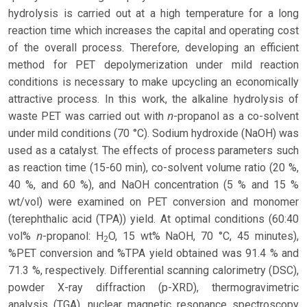
hydrolysis is carried out at a high temperature for a long
reaction time which increases the capital and operating cost
of the overall process. Therefore, developing an efficient
method for PET depolymerization under mild reaction
conditions is necessary to make upcycling an economically
attractive process. In this work, the alkaline hydrolysis of
n
waste PET was carried out with
-propanol as a co-solvent
under mild conditions (70 °C). Sodium hydroxide (NaOH) was
used as a catalyst. The effects of process parameters such
as reaction time (15-60 min), co-solvent volume ratio (20 %,
40 %, and 60 %), and NaOH concentration (5 % and 15 %
wt/vol) were examined on PET conversion and monomer
(terephthalic acid (TPA)) yield. At optimal conditions (60:40
n
vol%
-propanol: H
O, 15 wt% NaOH, 70 °C, 45 minutes),
2
%PET conversion and %TPA yield obtained was 91.4 % and
71.3 %, respectively. Differential scanning calorimetry (DSC),
powder X-ray diffraction (p-XRD), thermogravimetric
analysis (TGA), nuclear magnetic resonance spectroscopy