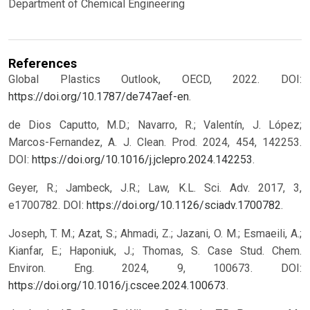
Department of Chemical Engineering
References
Global Plastics Outlook, OECD, 2022. DOI:
https://doi.org/10.1787/de747aef-en
.
de Dios Caputto, M.D.; Navarro, R.; Valentín, J. López;
Marcos-Fernandez, A. J. Clean. Prod. 2024, 454, 142253.
DOI:
https://doi.org/10.1016/j.jclepro.2024.142253
.
Geyer, R.; Jambeck, J.R.; Law, K.L. Sci. Adv. 2017, 3,
e1700782. DOI:
https://doi.org/10.1126/sciadv.1700782
.
Joseph, T. M.; Azat, S.; Ahmadi, Z.; Jazani, O. M.; Esmaeili, A.;
Kianfar, E.; Haponiuk, J.; Thomas, S. Case Stud. Chem.
Environ. Eng. 2024, 9, 100673. DOI:
https://doi.org/10.1016/j.cscee.2024.100673
.