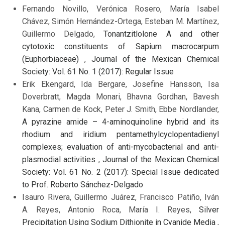
Fernando Novillo, Verónica Rosero, María Isabel
Chávez, Simón Hernández-Ortega, Esteban M. Martínez,
Guillermo Delgado,
Tonantzitlolone A and other
cytotoxic constituents of Sapium macrocarpum
(Euphorbiaceae)
,
Journal of the Mexican Chemical
Society: Vol. 61 No. 1 (2017): Regular Issue
Erik Ekengard, Ida Bergare, Josefine Hansson, Isa
Doverbratt, Magda Monari, Bhavna Gordhan, Bavesh
Kana, Carmen de Kock, Peter J. Smith, Ebbe Nordlander,
A pyrazine amide – 4-aminoquinoline hybrid and its
rhodium and iridium pentamethylcyclopentadienyl
complexes; evaluation of anti-mycobacterial and anti-
plasmodial activities
,
Journal of the Mexican Chemical
Society: Vol. 61 No. 2 (2017): Special Issue dedicated
to Prof. Roberto Sánchez-Delgado
Isauro Rivera, Guillermo Juárez, Francisco Patiño, Iván
A. Reyes, Antonio Roca, María I. Reyes,
Silver
Precipitation Using Sodium Dithionite in Cyanide Media
,