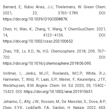
Barnard, E.; Rubio Arias, J.J.; Thielemans, W. Green Chem.
2021, 23, 3765–3789. DOI:
https://doi.org/10.1039/D1GC00887K
.
Chen, H.; Wan, K.; Zhang, Y.; Wang, Y. ChemSusChem. 2021,
14, 4123–4136. DOI:
https://doi.org/10.1002/cssc.202100652
.
Zhao, Y.B.; Lv, X.D.; Ni, H.G. Chemosphere. 2018, 209, 707–
720. DOI:
https://doi.org/10.1016/j.chemosphere.2018.06.095
.
Vollmer, I.; Jenks, M.J.F.; Roelands, M.C.P.; White, R.J.;
Harmelen, T.; Wild, P.; Laan, G.P.; Meirer, F.; Keurentjes, J.T.F.;
Weckhuysen, B.M. Angew. Chem. Int. Ed. 2020, 59, 15402–
15423. DOI:
https://doi.org/10.1002/anie.201915651
.
Jehanno, C.; Alty, J.W.; Roosen, M.; De Meester, S.; Dove, A.P.;
Chen, E.Y.X.; Leibfarth, F.A.; Sardon, H. Nature. 2022, 603,