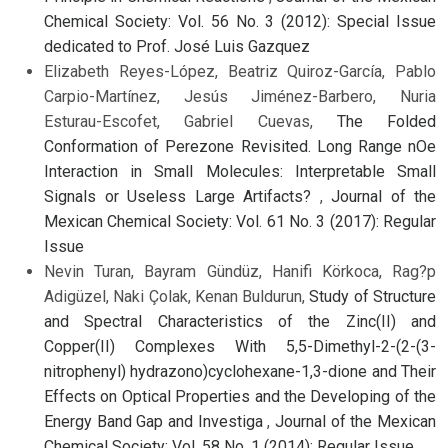
Chemical Society: Vol. 56 No. 3 (2012): Special Issue
dedicated to Prof. José Luis Gazquez
Elizabeth Reyes-López, Beatriz Quiroz-García, Pablo
Carpio-Martínez, Jesús Jiménez-Barbero, Nuria
Esturau-Escofet, Gabriel Cuevas,
The Folded
Conformation of Perezone Revisited. Long Range nOe
Interaction in Small Molecules: Interpretable Small
Signals or Useless Large Artifacts?
,
Journal of the
Mexican Chemical Society: Vol. 61 No. 3 (2017): Regular
Issue
Nevin Turan, Bayram Gündüz, Hanifi Körkoca, Rag?p
Adigüzel, Naki Çolak, Kenan Buldurun,
Study of Structure
and Spectral Characteristics of the Zinc(II) and
Copper(II) Complexes With 5,5-Dimethyl-2-(2-(3-
nitrophenyl) hydrazono)cyclohexane-1,3-dione and Their
Effects on Optical Properties and the Developing of the
Energy Band Gap and Investiga
,
Journal of the Mexican
Chemical Society: Vol. 58 No. 1 (2014): Regular Issue