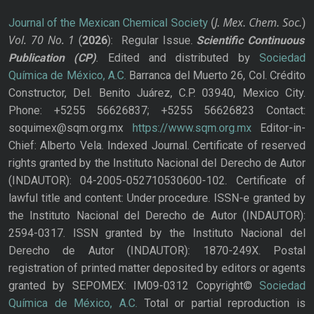
J. Mex. Chem. Soc.
Journal of the Mexican Chemical Society
(
)
Vol. 70
No.
1
(
2026
): Regular Issue.
Scientific Continuous
Publication
(CP)
. Edited and distributed by
Sociedad
Química de México, A.C.
Barranca del Muerto 26, Col. Crédito
Constructor, Del. Benito Juárez, C.P. 03940, Mexico City.
Phone: +5255 56626837; +5255 56626823 Contact:
soquimex@sqm.org.mx
https://www.sqm.org.mx
Editor-in-
Chief: Alberto Vela. Indexed Journal. Certificate of reserved
rights granted by the Instituto Nacional del Derecho de Autor
(INDAUTOR): 04-2005-052710530600-102. Certificate of
lawful title and content: Under procedure. ISSN-e granted by
the Instituto Nacional del Derecho de Autor (INDAUTOR):
2594-0317. ISSN granted by the Instituto Nacional del
Derecho de Autor (INDAUTOR): 1870-249X. Postal
registration of printed matter deposited by editors or agents
granted by SEPOMEX: IM09-0312 Copyright©
Sociedad
Química de México, A.C.
Total or partial reproduction is