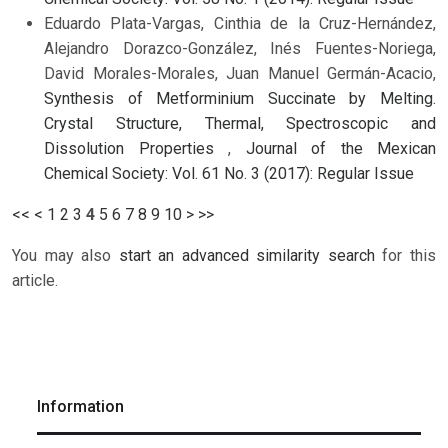
Eduardo Plata-Vargas, Cinthia de la Cruz-Hernández,
Alejandro Dorazco-González, Inés Fuentes-Noriega,
David Morales-Morales, Juan Manuel Germán-Acacio,
Synthesis of Metforminium Succinate by Melting.
Crystal Structure, Thermal, Spectroscopic and
Dissolution Properties
,
Journal of the Mexican
Chemical Society: Vol. 61 No. 3 (2017): Regular Issue
<<
<
1
2
3
4
5
6
7
8
9
10
>
>>
You may also
start an advanced similarity search
for this
article.
Information