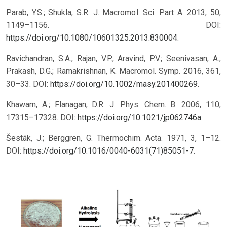
Parab, Y.S.; Shukla, S.R. J. Macromol. Sci. Part A. 2013, 50,
1149–1156. DOI:
https://doi.org/10.1080/10601325.2013.830004
.
Ravichandran, S.A.; Rajan, V.P.; Aravind, P.V.; Seenivasan, A.;
Prakash, D.G.; Ramakrishnan, K. Macromol. Symp. 2016, 361,
30–33. DOI:
https://doi.org/10.1002/masy.201400269
.
Khawam, A.; Flanagan, D.R. J. Phys. Chem. B. 2006, 110,
17315–17328. DOI:
https://doi.org/10.1021/jp062746a
.
Šesták, J.; Berggren, G. Thermochim. Acta. 1971, 3, 1–12.
DOI:
https://doi.org/10.1016/0040-6031(71)85051-7
.