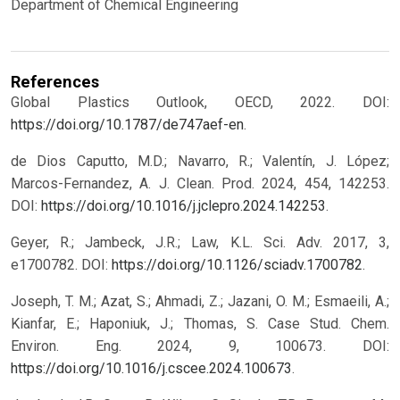
Department of Chemical Engineering
References
Global Plastics Outlook, OECD, 2022. DOI:
https://doi.org/10.1787/de747aef-en
.
de Dios Caputto, M.D.; Navarro, R.; Valentín, J. López;
Marcos-Fernandez, A. J. Clean. Prod. 2024, 454, 142253.
DOI:
https://doi.org/10.1016/j.jclepro.2024.142253
.
Geyer, R.; Jambeck, J.R.; Law, K.L. Sci. Adv. 2017, 3,
e1700782. DOI:
https://doi.org/10.1126/sciadv.1700782
.
Joseph, T. M.; Azat, S.; Ahmadi, Z.; Jazani, O. M.; Esmaeili, A.;
Kianfar, E.; Haponiuk, J.; Thomas, S. Case Stud. Chem.
Environ. Eng. 2024, 9, 100673. DOI:
https://doi.org/10.1016/j.cscee.2024.100673
.