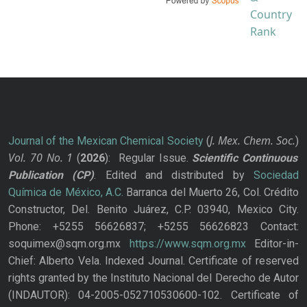
J. Mex. Chem. Soc.
Journal of the Mexican Chemical Society
(
)
Vol. 70
No.
1
(
2026
): Regular Issue.
Scientific Continuous
Publication
(CP)
. Edited and distributed by
Sociedad
Química de México, A.C.
Barranca del Muerto 26, Col. Crédito
Constructor, Del. Benito Juárez, C.P. 03940, Mexico City.
Phone: +5255 56626837; +5255 56626823 Contact:
soquimex@sqm.org.mx
https://www.sqm.org.mx
Editor-in-
Chief: Alberto Vela. Indexed Journal. Certificate of reserved
rights granted by the Instituto Nacional del Derecho de Autor
(INDAUTOR): 04-2005-052710530600-102. Certificate of