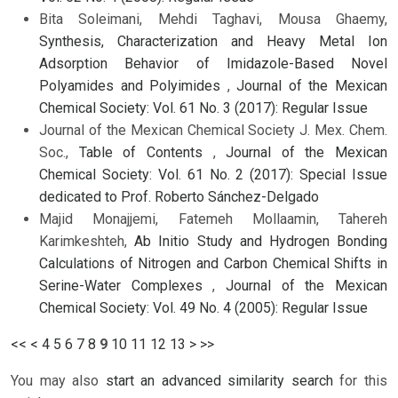
Bita Soleimani, Mehdi Taghavi, Mousa Ghaemy,
Synthesis, Characterization and Heavy Metal Ion
Adsorption Behavior of Imidazole-Based Novel
Polyamides and Polyimides
,
Journal of the Mexican
Chemical Society: Vol. 61 No. 3 (2017): Regular Issue
Journal of the Mexican Chemical Society J. Mex. Chem.
Soc.,
Table of Contents
,
Journal of the Mexican
Chemical Society: Vol. 61 No. 2 (2017): Special Issue
dedicated to Prof. Roberto Sánchez-Delgado
Majid Monajjemi, Fatemeh Mollaamin, Tahereh
Karimkeshteh,
Ab Initio Study and Hydrogen Bonding
Calculations of Nitrogen and Carbon Chemical Shifts in
Serine-Water Complexes
,
Journal of the Mexican
Chemical Society: Vol. 49 No. 4 (2005): Regular Issue
<<
<
4
5
6
7
8
9
10
11
12
13
>
>>
You may also
start an advanced similarity search
for this