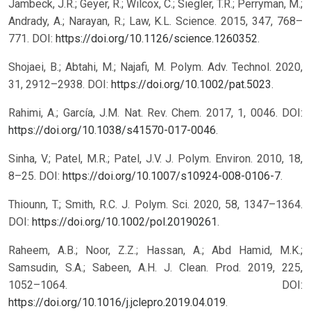
Jambeck, J.R.; Geyer, R.; Wilcox, C.; Siegler, T.R.; Perryman, M.;
Andrady, A.; Narayan, R.; Law, K.L. Science. 2015, 347, 768–
771. DOI:
https://doi.org/10.1126/science.1260352
.
Shojaei, B.; Abtahi, M.; Najafi, M. Polym. Adv. Technol. 2020,
31, 2912–2938. DOI:
https://doi.org/10.1002/pat.5023
.
Rahimi, A.; García, J.M. Nat. Rev. Chem. 2017, 1, 0046. DOI:
https://doi.org/10.1038/s41570-017-0046
.
Sinha, V.; Patel, M.R.; Patel, J.V. J. Polym. Environ. 2010, 18,
8–25. DOI:
https://doi.org/10.1007/s10924-008-0106-7
.
Thiounn, T.; Smith, R.C. J. Polym. Sci. 2020, 58, 1347–1364.
DOI:
https://doi.org/10.1002/pol.20190261
.
Raheem, A.B.; Noor, Z.Z.; Hassan, A.; Abd Hamid, M.K.;
Samsudin, S.A.; Sabeen, A.H. J. Clean. Prod. 2019, 225,
1052–1064. DOI:
https://doi.org/10.1016/j.jclepro.2019.04.019
.