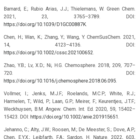
Barnard, E.; Rubio Arias, J.J.; Thielemans, W. Green Chem.
2021, 23, 3765–3789. DOI:
https://doi.org/10.1039/D1GC00887K
.
Chen, H.; Wan, K.; Zhang, Y.; Wang, Y. ChemSusChem. 2021,
14, 4123–4136. DOI:
https://doi.org/10.1002/cssc.202100652
.
Zhao, Y.B.; Lv, X.D.; Ni, H.G. Chemosphere. 2018, 209, 707–
720. DOI:
https://doi.org/10.1016/j.chemosphere.2018.06.095
.
Vollmer, I.; Jenks, M.J.F.; Roelands, M.C.P.; White, R.J.;
Harmelen, T.; Wild, P.; Laan, G.P.; Meirer, F.; Keurentjes, J.T.F.;
Weckhuysen, B.M. Angew. Chem. Int. Ed. 2020, 59, 15402–
15423. DOI:
https://doi.org/10.1002/anie.201915651
.
Jehanno, C.; Alty, J.W.; Roosen, M.; De Meester, S.; Dove, A.P.;
Chen, E.Y.X.; Leibfarth, F.A.; Sardon, H. Nature. 2022, 603,