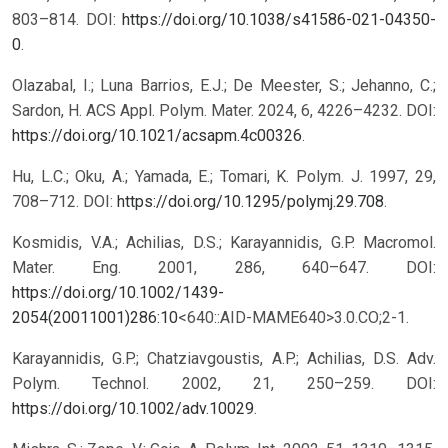
803–814. DOI:
https://doi.org/10.1038/s41586-021-04350-
0
.
Olazabal, I.; Luna Barrios, E.J.; De Meester, S.; Jehanno, C.;
Sardon, H. ACS Appl. Polym. Mater. 2024, 6, 4226–4232. DOI:
https://doi.org/10.1021/acsapm.4c00326
.
Hu, L.C.; Oku, A.; Yamada, E.; Tomari, K. Polym. J. 1997, 29,
708–712. DOI:
https://doi.org/10.1295/polymj.29.708
.
Kosmidis, V.A.; Achilias, D.S.; Karayannidis, G.P. Macromol.
Mater. Eng. 2001, 286, 640–647. DOI:
https://doi.org/10.1002/1439-
2054(20011001)286:10
<640::AID-MAME640>3.0.CO;2-1.
Karayannidis, G.P.; Chatziavgoustis, A.P.; Achilias, D.S. Adv.
Polym. Technol. 2002, 21, 250–259. DOI:
https://doi.org/10.1002/adv.10029
.