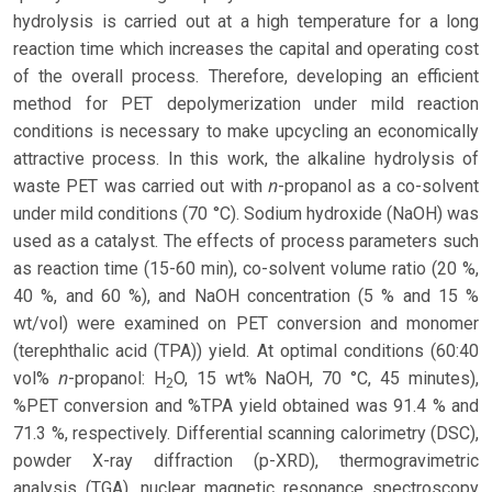
hydrolysis is carried out at a high temperature for a long
reaction time which increases the capital and operating cost
of the overall process. Therefore, developing an efficient
method for PET depolymerization under mild reaction
conditions is necessary to make upcycling an economically
attractive process. In this work, the alkaline hydrolysis of
n
waste PET was carried out with
-propanol as a co-solvent
under mild conditions (70 °C). Sodium hydroxide (NaOH) was
used as a catalyst. The effects of process parameters such
as reaction time (15-60 min), co-solvent volume ratio (20 %,
40 %, and 60 %), and NaOH concentration (5 % and 15 %
wt/vol) were examined on PET conversion and monomer
(terephthalic acid (TPA)) yield. At optimal conditions (60:40
n
vol%
-propanol: H
O, 15 wt% NaOH, 70 °C, 45 minutes),
2
%PET conversion and %TPA yield obtained was 91.4 % and
71.3 %, respectively. Differential scanning calorimetry (DSC),
powder X-ray diffraction (p-XRD), thermogravimetric
analysis (TGA), nuclear magnetic resonance spectroscopy