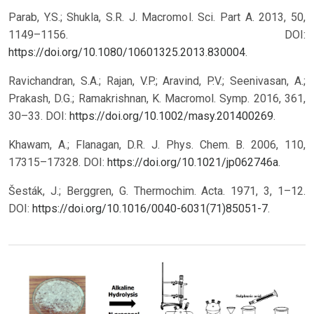
Parab, Y.S.; Shukla, S.R. J. Macromol. Sci. Part A. 2013, 50,
1149–1156. DOI:
https://doi.org/10.1080/10601325.2013.830004
.
Ravichandran, S.A.; Rajan, V.P.; Aravind, P.V.; Seenivasan, A.;
Prakash, D.G.; Ramakrishnan, K. Macromol. Symp. 2016, 361,
30–33. DOI:
https://doi.org/10.1002/masy.201400269
.
Khawam, A.; Flanagan, D.R. J. Phys. Chem. B. 2006, 110,
17315–17328. DOI:
https://doi.org/10.1021/jp062746a
.
Šesták, J.; Berggren, G. Thermochim. Acta. 1971, 3, 1–12.
DOI:
https://doi.org/10.1016/0040-6031(71)85051-7
.