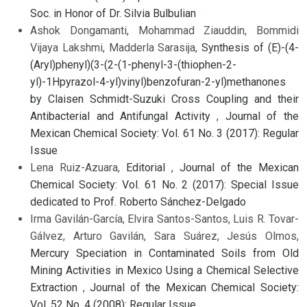
Soc. in Honor of Dr. Silvia Bulbulian
Ashok Dongamanti, Mohammad Ziauddin, Bommidi
Vijaya Lakshmi, Madderla Sarasija,
Synthesis of (E)-(4-
(Aryl)phenyl)(3-(2-(1-phenyl-3-(thiophen-2-
yl)-1Hpyrazol-4-yl)vinyl)benzofuran-2-yl)methanones
by Claisen Schmidt-Suzuki Cross Coupling and their
Antibacterial and Antifungal Activity
,
Journal of the
Mexican Chemical Society: Vol. 61 No. 3 (2017): Regular
Issue
Lena Ruiz-Azuara,
Editorial
,
Journal of the Mexican
Chemical Society: Vol. 61 No. 2 (2017): Special Issue
dedicated to Prof. Roberto Sánchez-Delgado
Irma Gavilán-García, Elvira Santos-Santos, Luis R. Tovar-
Gálvez, Arturo Gavilán, Sara Suárez, Jesús Olmos,
Mercury Speciation in Contaminated Soils from Old
Mining Activities in Mexico Using a Chemical Selective
Extraction
,
Journal of the Mexican Chemical Society:
Vol. 52 No. 4 (2008): Regular Issue