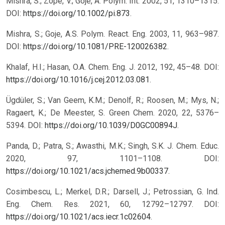
Mishra, S.; Zope, V.; Goje, A. Polym. Int. 2002, 51, 1310–1315.
DOI:
https://doi.org/10.1002/pi.873
.
Mishra, S.; Goje, A.S. Polym. React. Eng. 2003, 11, 963–987.
DOI:
https://doi.org/10.1081/PRE-120026382
.
Khalaf, H.I.; Hasan, O.A. Chem. Eng. J. 2012, 192, 45–48. DOI:
https://doi.org/10.1016/j.cej.2012.03.081
.
Ügdüler, S.; Van Geem, K.M.; Denolf, R.; Roosen, M.; Mys, N.;
Ragaert, K.; De Meester, S. Green Chem. 2020, 22, 5376–
5394. DOI:
https://doi.org/10.1039/D0GC00894J
.
Panda, D.; Patra, S.; Awasthi, M.K.; Singh, S.K. J. Chem. Educ.
2020, 97, 1101–1108. DOI:
https://doi.org/10.1021/acs.jchemed.9b00337
.
Cosimbescu, L.; Merkel, D.R.; Darsell, J.; Petrossian, G. Ind.
Eng. Chem. Res. 2021, 60, 12792–12797. DOI:
https://doi.org/10.1021/acs.iecr.1c02604
.