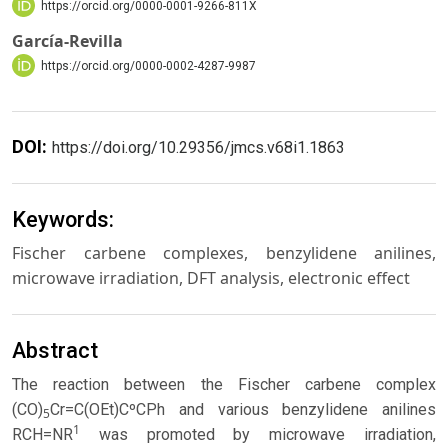
https://orcid.org/0000-0001-9266-811X
García-Revilla
https://orcid.org/0000-0002-4287-9987
DOI:
https://doi.org/10.29356/jmcs.v68i1.1863
Keywords:
Fischer carbene complexes, benzylidene anilines,
microwave irradiation, DFT analysis, electronic effect
Abstract
The reaction between the Fischer carbene complex
(CO)
Cr=C(OEt)CºCPh and various benzylidene anilines
5
1
RCH=NR
was promoted by microwave irradiation,