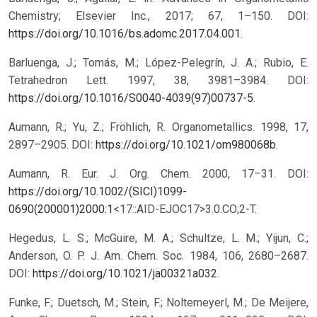
Chemistry; Elsevier Inc., 2017; 67, 1–150. DOI:
https://doi.org/10.1016/bs.adomc.2017.04.001
.
Barluenga, J.; Tomás, M.; López-Pelegrín, J. A.; Rubio, E.
Tetrahedron Lett. 1997, 38, 3981–3984. DOI:
https://doi.org/10.1016/S0040-4039(97)00737-5
.
Aumann, R.; Yu, Z.; Fröhlich, R. Organometallics. 1998, 17,
2897–2905. DOI:
https://doi.org/10.1021/om980068b
.
Aumann, R. Eur. J. Org. Chem. 2000, 17–31. DOI:
https://doi.org/10.1002/(SICI)1099-
0690(200001)2000:1
<17::AID-EJOC17>3.0.CO;2-T.
Hegedus, L. S.; McGuire, M. A.; Schultze, L. M.; Yijun, C.;
Anderson, O. P. J. Am. Chem. Soc. 1984, 106, 2680–2687.
DOI:
https://doi.org/10.1021/ja00321a032
.
Funke, F.; Duetsch, M.; Stein, F.; Noltemeyerl, M.; De Meijere,