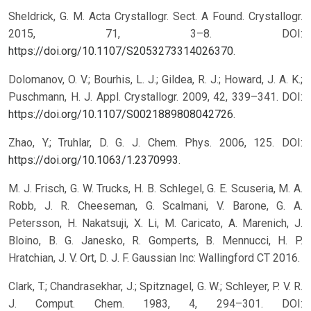
Sheldrick, G. M. Acta Crystallogr. Sect. A Found. Crystallogr.
2015, 71, 3–8. DOI:
https://doi.org/10.1107/S2053273314026370
.
Dolomanov, O. V.; Bourhis, L. J.; Gildea, R. J.; Howard, J. A. K.;
Puschmann, H. J. Appl. Crystallogr. 2009, 42, 339–341. DOI:
https://doi.org/10.1107/S0021889808042726
.
Zhao, Y.; Truhlar, D. G. J. Chem. Phys. 2006, 125. DOI:
https://doi.org/10.1063/1.2370993
.
M. J. Frisch, G. W. Trucks, H. B. Schlegel, G. E. Scuseria, M. A.
Robb, J. R. Cheeseman, G. Scalmani, V. Barone, G. A.
Petersson, H. Nakatsuji, X. Li, M. Caricato, A. Marenich, J.
Bloino, B. G. Janesko, R. Gomperts, B. Mennucci, H. P.
Hratchian, J. V. Ort, D. J. F. Gaussian Inc: Wallingford CT 2016.
Clark, T.; Chandrasekhar, J.; Spitznagel, G. W.; Schleyer, P. V. R.
J. Comput. Chem. 1983, 4, 294–301. DOI: