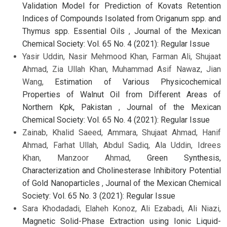
Validation Model for Prediction of Kovats Retention
Indices of Compounds Isolated from Origanum spp. and
Thymus spp. Essential Oils
,
Journal of the Mexican
Chemical Society: Vol. 65 No. 4 (2021): Regular Issue
Yasir Uddin, Nasir Mehmood Khan, Farman Ali, Shujaat
Ahmad, Zia Ullah Khan, Muhammad Asif Nawaz, Jian
Wang,
Estimation of Various Physicochemical
Properties of Walnut Oil from Different Areas of
Northern Kpk, Pakistan
,
Journal of the Mexican
Chemical Society: Vol. 65 No. 4 (2021): Regular Issue
Zainab, Khalid Saeed, Ammara, Shujaat Ahmad, Hanif
Ahmad, Farhat Ullah, Abdul Sadiq, Ala Uddin, Idrees
Khan, Manzoor Ahmad,
Green Synthesis,
Characterization and Cholinesterase Inhibitory Potential
of Gold Nanoparticles
,
Journal of the Mexican Chemical
Society: Vol. 65 No. 3 (2021): Regular Issue
Sara Khodadadi, Elaheh Konoz, Ali Ezabadi, Ali Niazi,
Magnetic Solid-Phase Extraction using Ionic Liquid-