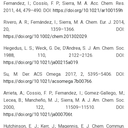
Fernandez, I.; Cossío, F. P.; Sierra, M. A. Acc. Chem. Res.
2011, 44, 479–490.
DOI:
https://doi.org/10.1021/ar100159h
Rivero, A. R.; Fernández, I.; Sierra, M. A. Chem. Eur. J. 2014,
20, 1359–1366. DOI:
https://doi.org/10.1002/chem.201302029
.
Hegedus, L. S.; Weck, G. De; D’Andrea, S. J. Am. Chem. Soc.
1988, 110, 2122–2126. DOI:
https://doi.org/10.1021/ja00215a019
.
Su, M. Der. ACS Omega. 2017, 2, 5395–5406. DOI:
https://doi.org/10.1021/acsomega.7b00766
.
Arrieta, A.; Cossio, F. P.; Fernandez, I.; Gomez-Gallego, M.;
Lecea, B.; Mancheño, M. J.; Sierra, M. A. J. Am. Chem. Soc.
2000, 122, 11509–11510. DOI:
https://doi.org/10.1021/ja000706t
.
Hutchinson, E. J.; Kerr, J.; Magennis, E. J. Chem. Commun.