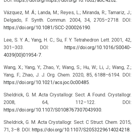
DOI:
https://doi.org/https://doi.org/10.1002/aoc.4202
.
Vázquez, M. Á.; Landa, M.; Reyes, L.; Miranda, R.; Tamariz, J.;
Delgado, F. Synth. Commun. 2004, 34, 2705–2718. DOI:
https://doi.org/10.1081/SCC-200026190
.
Lee, S. Y. A.; Yang, H. C.; Su, F. Y. Tetrahedron Lett. 2001, 42,
301–303. DOI:
https://doi.org/10.1016/S0040-
4039(00)01954-7
.
Wang, X.; Yang, Y.; Zhao, Y.; Wang, S.; Hu, W.; Li, J.; Wang, Z.;
Yang, F.; Zhao, J. J. Org. Chem. 2020, 85, 6188–6194. DOI:
https://doi.org/10.1021/acs.joc.0c00485
.
Sheldrick, G. M. Acta Crystallogr. Sect. A Found. Crystallogr.
2008, 64, 112–122. DOI:
https://doi.org/10.1107/S0108767307043930
.
Sheldrick, G. M. Acta Crystallogr. Sect. C Struct. Chem. 2015,
71, 3–8. DOI:
https://doi.org/10.1107/S2053229614024218
.