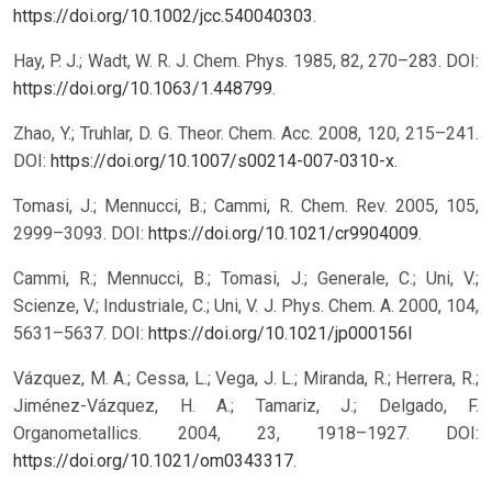
https://doi.org/10.1002/jcc.540040303
.
Hay, P. J.; Wadt, W. R. J. Chem. Phys. 1985, 82, 270–283. DOI:
https://doi.org/10.1063/1.448799
.
Zhao, Y.; Truhlar, D. G. Theor. Chem. Acc. 2008, 120, 215–241.
DOI:
https://doi.org/10.1007/s00214-007-0310-x
.
Tomasi, J.; Mennucci, B.; Cammi, R. Chem. Rev. 2005, 105,
2999–3093. DOI:
https://doi.org/10.1021/cr9904009
.
Cammi, R.; Mennucci, B.; Tomasi, J.; Generale, C.; Uni, V.;
Scienze, V.; Industriale, C.; Uni, V. J. Phys. Chem. A. 2000, 104,
5631–5637.
DOI:
https://doi.org/10.1021/jp000156l
Vázquez, M. A.; Cessa, L.; Vega, J. L.; Miranda, R.; Herrera, R.;
Jiménez-Vázquez, H. A.; Tamariz, J.; Delgado, F.
Organometallics. 2004, 23, 1918–1927. DOI:
https://doi.org/10.1021/om0343317
.