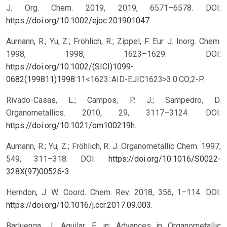
J. Org. Chem. 2019, 2019, 6571–6578. DOI:
https://doi.org/10.1002/ejoc.201901047
.
Aumann, R.; Yu, Z.; Fröhlich, R.; Zippel, F. Eur. J. Inorg. Chem.
1998, 1998, 1623–1629. DOI:
https://doi.org/10.1002/(SICI)1099-
0682(199811)1998:11
<1623::AID-EJIC1623>3.0.CO;2-P.
Rivado-Casas, L.; Campos, P. J.; Sampedro, D.
Organometallics. 2010, 29, 3117–3124. DOI:
https://doi.org/10.1021/om100219h
.
Aumann, R.; Yu, Z.; Fröhlich, R. J. Organometallic Chem. 1997,
549, 311–318. DOI:
https://doi.org/10.1016/S0022-
328X(97)00526-3
.
Herndon, J. W. Coord. Chem. Rev. 2018, 356, 1–114. DOI:
https://doi.org/10.1016/j.ccr.2017.09.003
.
Barluenga, J.; Aguilar, E. in: Advances in Organometallic