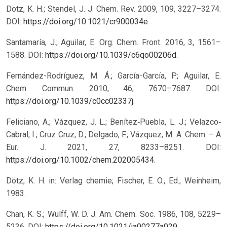
Dötz, K. H.; Stendel, J. J. Chem. Rev. 2009, 109, 3227–3274.
DOI:
https://doi.org/10.1021/cr900034e
Santamaría, J.; Aguilar, E. Org. Chem. Front. 2016, 3, 1561–
1588. DOI:
https://doi.org/10.1039/c6qo00206d
.
Fernández-Rodríguez, M. Á.; García-García, P.; Aguilar, E.
Chem. Commun. 2010, 46, 7670–7687. DOI:
https://doi.org/10.1039/c0cc02337j
.
Feliciano, A.; Vázquez, J. L.; Benítez‐Puebla, L. J.; Velazco‐
Cabral, I.; Cruz Cruz, D.; Delgado, F.; Vázquez, M. A. Chem. – A
Eur. J. 2021, 27, 8233–8251. DOI:
https://doi.org/10.1002/chem.202005434
.
Dötz, K. H. in: Verlag chemie; Fischer, E. O., Ed.; Weinheim,
1983.
Chan, K. S.; Wulff, W. D. J. Am. Chem. Soc. 1986, 108, 5229–
5236.
DOI:
https://doi.org/10.1021/ja00277a029