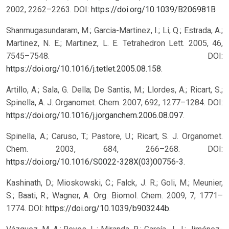
2002, 2262–2263. DOI:
https://doi.org/10.1039/B206981B
Shanmugasundaram, M.; Garcia-Martinez, I.; Li, Q.; Estrada, A.;
Martinez, N. E.; Martinez, L. E. Tetrahedron Lett. 2005, 46,
7545–7548. DOI:
https://doi.org/10.1016/j.tetlet.2005.08.158
.
Artillo, A.; Sala, G. Della; De Santis, M.; Llordes, A.; Ricart, S.;
Spinella, A. J. Organomet. Chem. 2007, 692, 1277–1284. DOI:
https://doi.org/10.1016/j.jorganchem.2006.08.097
.
Spinella, A.; Caruso, T.; Pastore, U.; Ricart, S. J. Organomet.
Chem. 2003, 684, 266–268. DOI:
https://doi.org/10.1016/S0022-328X(03)00756-3
.
Kashinath, D.; Mioskowski, C.; Falck, J. R.; Goli, M.; Meunier,
S.; Baati, R.; Wagner, A. Org. Biomol. Chem. 2009, 7, 1771–
1774. DOI:
https://doi.org/10.1039/b903244b
.