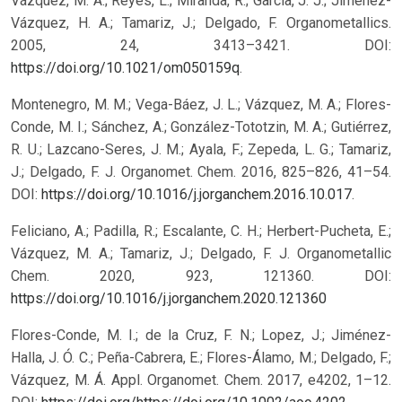
Vázquez, M. A.; Reyes, L.; Miranda, R.; García, J. J.; Jiménez-
Vázquez, H. A.; Tamariz, J.; Delgado, F. Organometallics.
2005, 24, 3413–3421. DOI:
https://doi.org/10.1021/om050159q
.
Montenegro, M. M.; Vega-Báez, J. L.; Vázquez, M. A.; Flores-
Conde, M. I.; Sánchez, A.; González-Tototzin, M. A.; Gutiérrez,
R. U.; Lazcano-Seres, J. M.; Ayala, F.; Zepeda, L. G.; Tamariz,
J.; Delgado, F. J. Organomet. Chem. 2016, 825–826, 41–54.
DOI:
https://doi.org/10.1016/j.jorganchem.2016.10.017
.
Feliciano, A.; Padilla, R.; Escalante, C. H.; Herbert-Pucheta, E.;
Vázquez, M. A.; Tamariz, J.; Delgado, F. J. Organometallic
Chem. 2020, 923, 121360. DOI:
https://doi.org/10.1016/j.jorganchem.2020.121360
Flores-Conde, M. I.; de la Cruz, F. N.; Lopez, J.; Jiménez-
Halla, J. Ó. C.; Peña-Cabrera, E.; Flores-Álamo, M.; Delgado, F.;
Vázquez, M. Á. Appl. Organomet. Chem. 2017, e4202, 1–12.