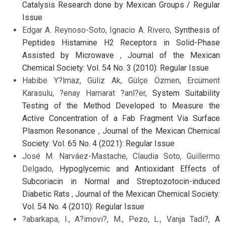
Catalysis Research done by Mexican Groups / Regular
Issue
Edgar A. Reynoso-Soto, Ignacio A. Rivero,
Synthesis of
Peptides Histamine H2 Receptors in Solid-Phase
Assisted by Microwave
,
Journal of the Mexican
Chemical Society: Vol. 54 No. 3 (2010): Regular Issue
Habibe Y?lmaz, Güliz Ak, Gülçe Özmen, Ercüment
Karasulu, ?enay Hamarat ?anl?er,
System Suitability
Testing of the Method Developed to Measure the
Active Concentration of a Fab Fragment Via Surface
Plasmon Resonance
,
Journal of the Mexican Chemical
Society: Vol. 65 No. 4 (2021): Regular Issue
José M. Narváez-Mastache, Claudia Soto, Guillermo
Delgado,
Hypoglycemic and Antioxidant Effects of
Subcoriacin in Normal and Streptozotocin-induced
Diabetic Rats
,
Journal of the Mexican Chemical Society:
Vol. 54 No. 4 (2010): Regular Issue
?abarkapa, I., A?imovi?, M., Pezo, L., Vanja Tadi?,
A