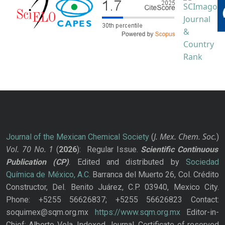
J. Mex. Chem. Soc.
Journal of the Mexican Chemical Society
(
)
Vol. 70
No.
1
(
2026
): Regular Issue.
Scientific Continuous
Publication
(CP)
. Edited and distributed by
Sociedad
Química de México, A.C.
Barranca del Muerto 26, Col. Crédito
Constructor, Del. Benito Juárez, C.P. 03940, Mexico City.
Phone: +5255 56626837; +5255 56626823 Contact:
soquimex@sqm.org.mx
https://www.sqm.org.mx
Editor-in-
Chief: Alberto Vela. Indexed Journal. Certificate of reserved