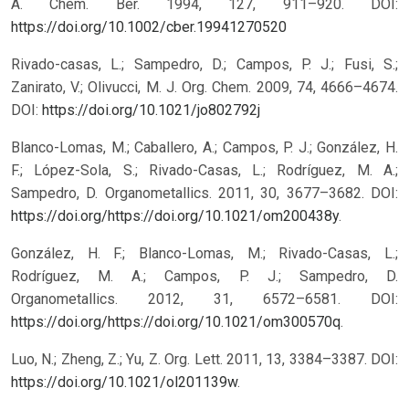
A. Chem. Ber. 1994, 127, 911–920.
DOI:
https://doi.org/10.1002/cber.19941270520
Rivado-casas, L.; Sampedro, D.; Campos, P. J.; Fusi, S.;
Zanirato, V.; Olivucci, M. J. Org. Chem. 2009, 74, 4666–4674.
DOI:
https://doi.org/10.1021/jo802792j
Blanco-Lomas, M.; Caballero, A.; Campos, P. J.; González, H.
F.; López-Sola, S.; Rivado-Casas, L.; Rodríguez, M. A.;
Sampedro, D. Organometallics. 2011, 30, 3677–3682. DOI:
https://doi.org/https://doi.org/10.1021/om200438y
.
González, H. F.; Blanco-Lomas, M.; Rivado-Casas, L.;
Rodríguez, M. A.; Campos, P. J.; Sampedro, D.
Organometallics. 2012, 31, 6572–6581. DOI:
https://doi.org/https://doi.org/10.1021/om300570q
.
Luo, N.; Zheng, Z.; Yu, Z. Org. Lett. 2011, 13, 3384–3387. DOI:
https://doi.org/10.1021/ol201139w
.