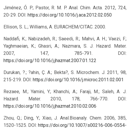
Jiménez, Ó. P.; Pastor, R. M. P. Anal. Chim. Acta. 2012, 724,
20-29.
DOI:
https://doi.org/10.1016/j.aca.2012.02.050
Ellison, S. L.; Williams, A. EURACHEM/CITAC. 2000.
Naddafi, K.; Nabizadeh, R.; Saeedi, R.; Mahvi, A. H.; Vaezi, F.;
Yaghmaeian, K.; Ghasri, A.; Nazmara, S. J. Hazard. Mater.
2007, 147, 785-791.
DOI:
https://doi.org/10.1016/j.jhazmat.2007.01.122
Durukan, ?.; ?ahin, Ç. A.; Bekta?, S. Microchem. J. 2011, 98,
215-219.
DOI:
https://doi.org/10.1016/j.microc.2011.02.001
Rezaee, M.; Yamini, Y.; Khanchi, A.; Faraji, M.; Saleh, A. J.
Hazard. Mater. 2010, 178, 766-770.
DOI:
https://doi.org/10.1016/j.jhazmat.2010.02.006
Zhou, Q.; Ding, Y.; Xiao, J. Anal.Bioanaly. Chem. 2006, 385,
1520-1525.
DOI:
https://doi.org/10.1007/s00216-006-0554-