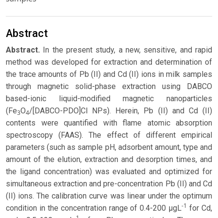
Abstract
Abstract.
In the present study, a new, sensitive, and rapid
method was developed for extraction and determination of
the trace amounts of Pb (II) and Cd (II) ions in milk samples
through magnetic solid-phase extraction using DABCO
based-ionic liquid-modified magnetic nanoparticles
(Fe
O
/[DABCO-PDO]Cl NPs). Herein, Pb (II) and Cd (II)
3
4
contents were quantified with flame atomic absorption
spectroscopy (FAAS). The effect of different empirical
parameters (such as sample pH, adsorbent amount, type and
amount of the elution, extraction and desorption times, and
the ligand concentration) was evaluated and optimized for
simultaneous extraction and pre-concentration Pb (II) and Cd
(II) ions. The calibration curve was linear under the optimum
-1
condition in the concentration range of 0.4-200 µgL
for Cd,
-1