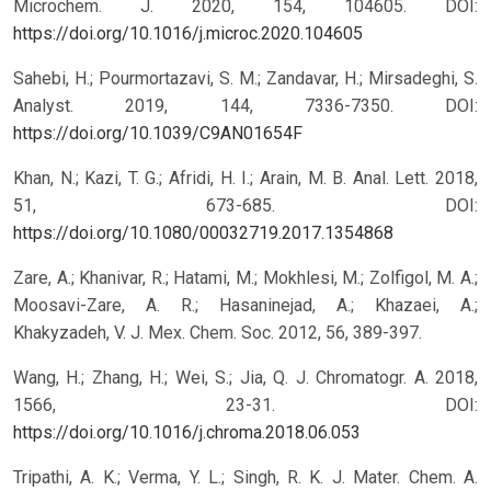
Microchem. J. 2020, 154, 104605.
DOI:
https://doi.org/10.1016/j.microc.2020.104605
Sahebi, H.; Pourmortazavi, S. M.; Zandavar, H.; Mirsadeghi, S.
Analyst. 2019, 144, 7336-7350.
DOI:
https://doi.org/10.1039/C9AN01654F
Khan, N.; Kazi, T. G.; Afridi, H. I.; Arain, M. B. Anal. Lett. 2018,
51, 673-685.
DOI:
https://doi.org/10.1080/00032719.2017.1354868
Zare, A.; Khanivar, R.; Hatami, M.; Mokhlesi, M.; Zolfigol, M. A.;
Moosavi-Zare, A. R.; Hasaninejad, A.; Khazaei, A.;
Khakyzadeh, V. J. Mex. Chem. Soc. 2012, 56, 389-397.
Wang, H.; Zhang, H.; Wei, S.; Jia, Q. J. Chromatogr. A. 2018,
1566, 23-31.
DOI:
https://doi.org/10.1016/j.chroma.2018.06.053
Tripathi, A. K.; Verma, Y. L.; Singh, R. K. J. Mater. Chem. A.