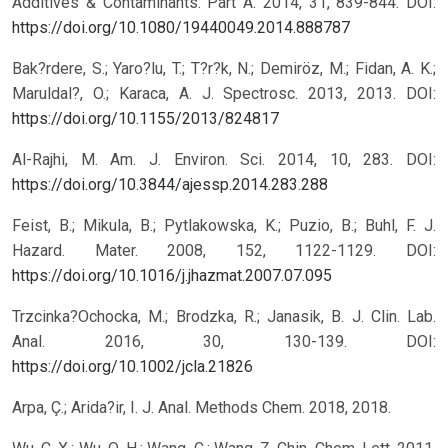
Additives & Contaminants: Part A. 2014, 31, 839-844.
DOI:
https://doi.org/10.1080/19440049.2014.888787
Bak?rdere, S.; Yaro?lu, T.; T?r?k, N.; Demiröz, M.; Fidan, A. K.;
Maruldal?, O.; Karaca, A. J. Spectrosc. 2013, 2013.
DOI:
https://doi.org/10.1155/2013/824817
Al-Rajhi, M. Am. J. Environ. Sci. 2014, 10, 283.
DOI:
https://doi.org/10.3844/ajessp.2014.283.288
Feist, B.; Mikula, B.; Pytlakowska, K.; Puzio, B.; Buhl, F. J.
Hazard. Mater. 2008, 152, 1122-1129.
DOI:
https://doi.org/10.1016/j.jhazmat.2007.07.095
Trzcinka?Ochocka, M.; Brodzka, R.; Janasik, B. J. Clin. Lab.
Anal. 2016, 30, 130-139.
DOI:
https://doi.org/10.1002/jcla.21826
Arpa, Ç.; Arida?ir, I. J. Anal. Methods Chem. 2018, 2018.