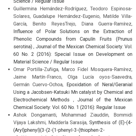
Science / Regular Issue
Guillermina Hernández-Rodríguez, Teodoro Espinosa-
Solares, Guadalupe Hernández-Eugenio, Matilde Villa-
García, Benito ReyesTrejo, Diana Guerra-Ramírez,
Influence of Polar Solutions on the Extraction of
Phenolic Compounds from Capulín Fruits (Prunus
serotina)
,
Journal of the Mexican Chemical Society: Vol.
60 No. 2 (2016): Special Issue on Development on
Material Science / Regular Issue
Omar Portilla-Zuñiga, Marco Fidel Mosquera-Ramírez,
Jaime Martín-Franco, Olga Lucía oyos-Saavedra,
Germán Cuervo-Ochoa,
Epoxidation of Neral/Geranial
Using a Jacobsen-Katsuki Mn catalyst by Chemical and
Electrochemical Methods
,
Journal of the Mexican
Chemical Society: Vol. 60 No. 1 (2016): Regular Issue
Ashok Dongamanti, Mohammad Ziauddin, Bommidi
Vijaya Lakshmi, Madderla Sarasija,
Synthesis of (E)-(4-
(Aryl)phenyl)(3-(2-(1-phenyl-3-(thiophen-2-