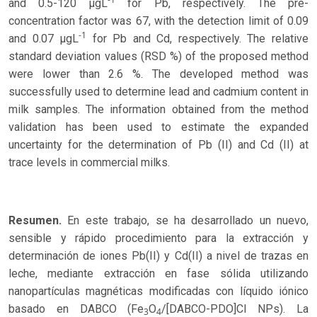
and 0.5-120 µgL
for Pb, respectively. The pre-
concentration factor was 67, with the detection limit of 0.09
-1
and 0.07 µgL
for Pb and Cd, respectively. The relative
standard deviation values (RSD %) of the proposed method
were lower than 2.6 %. The developed method was
successfully used to determine lead and cadmium content in
milk samples. The information obtained from the method
validation has been used to estimate the expanded
uncertainty for the determination of Pb (II) and Cd (II) at
trace levels in commercial milks.
Resumen.
En este trabajo, se ha desarrollado un nuevo,
sensible y rápido procedimiento para la extracción y
determinación de iones Pb(II) y Cd(II) a nivel de trazas en
leche, mediante extracción en fase sólida utilizando
nanopartículas magnéticas modificadas con líquido iónico
basado en DABCO (Fe
O
/[DABCO-PDO]Cl NPs). La
3
4