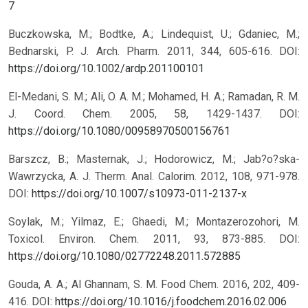
7
Buczkowska, M.; Bodtke, A.; Lindequist, U.; Gdaniec, M.;
Bednarski, P. J. Arch. Pharm. 2011, 344, 605-616.
DOI:
https://doi.org/10.1002/ardp.201100101
El-Medani, S. M.; Ali, O. A. M.; Mohamed, H. A.; Ramadan, R. M.
J. Coord. Chem. 2005, 58, 1429-1437.
DOI:
https://doi.org/10.1080/00958970500156761
Barszcz, B.; Masternak, J.; Hodorowicz, M.; Jab?o?ska-
Wawrzycka, A. J. Therm. Anal. Calorim. 2012, 108, 971-978.
DOI:
https://doi.org/10.1007/s10973-011-2137-x
Soylak, M.; Yilmaz, E.; Ghaedi, M.; Montazerozohori, M.
Toxicol. Environ. Chem. 2011, 93, 873-885.
DOI:
https://doi.org/10.1080/02772248.2011.572885
Gouda, A. A.; Al Ghannam, S. M. Food Chem. 2016, 202, 409-
416.
DOI:
https://doi.org/10.1016/j.foodchem.2016.02.006