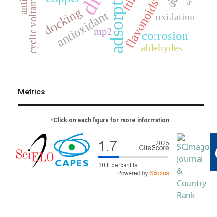
cyclic voltammetry
adsorption
dft
ftir
flavonoids
docking
antioxidant
oxidation
mp2
corrosion
aldehydes
Metrics
*Click on each figure for more information.