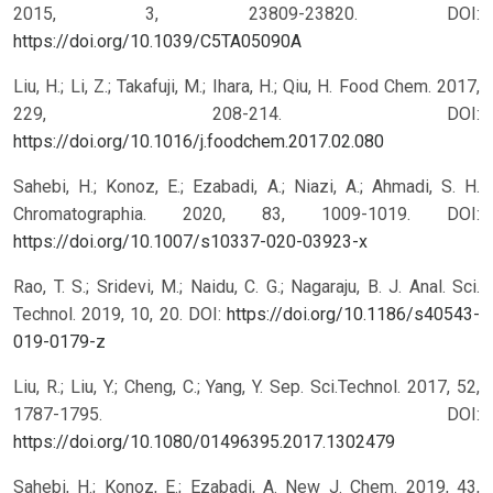
2015, 3, 23809-23820.
DOI:
https://doi.org/10.1039/C5TA05090A
Liu, H.; Li, Z.; Takafuji, M.; Ihara, H.; Qiu, H. Food Chem. 2017,
229, 208-214.
DOI:
https://doi.org/10.1016/j.foodchem.2017.02.080
Sahebi, H.; Konoz, E.; Ezabadi, A.; Niazi, A.; Ahmadi, S. H.
Chromatographia. 2020, 83, 1009-1019.
DOI:
https://doi.org/10.1007/s10337-020-03923-x
Rao, T. S.; Sridevi, M.; Naidu, C. G.; Nagaraju, B. J. Anal. Sci.
Technol. 2019, 10, 20.
DOI:
https://doi.org/10.1186/s40543-
019-0179-z
Liu, R.; Liu, Y.; Cheng, C.; Yang, Y. Sep. Sci.Technol. 2017, 52,
1787-1795.
DOI:
https://doi.org/10.1080/01496395.2017.1302479
Sahebi, H.; Konoz, E.; Ezabadi, A. New J. Chem. 2019, 43,