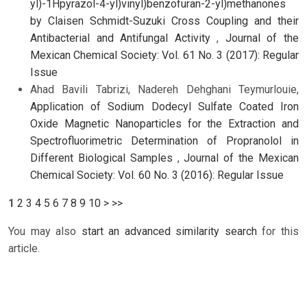
yl)-1Hpyrazol-4-yl)vinyl)benzofuran-2-yl)methanones
by Claisen Schmidt-Suzuki Cross Coupling and their
Antibacterial and Antifungal Activity
,
Journal of the
Mexican Chemical Society: Vol. 61 No. 3 (2017): Regular
Issue
Ahad Bavili Tabrizi, Nadereh Dehghani Teymurlouie,
Application of Sodium Dodecyl Sulfate Coated Iron
Oxide Magnetic Nanoparticles for the Extraction and
Spectrofluorimetric Determination of Propranolol in
Different Biological Samples
,
Journal of the Mexican
Chemical Society: Vol. 60 No. 3 (2016): Regular Issue
1
2
3
4
5
6
7
8
9
10
>
>>
You may also
start an advanced similarity search
for this
article.