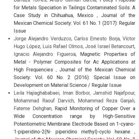
for Metals Speciation in Tailings Contaminated Soils: A
Case Study in Chihuahua, Mexico
,
Journal of the
Mexican Chemical Society: Vol. 61 No. 1 (2017): Regular
Issue
Jorge Alejandro Verduzco, Carlos Ernesto Borja, Víctor
Hugo López, Luis Rafael Olmos, José Israel Betancourt,
Ignacio Alejandro Figueroa,
Magnetic Properties of
Metal - Polymer Composites for Ac Applications at
High Frequencies
,
Journal of the Mexican Chemical
Society: Vol. 60 No. 2 (2016): Special Issue on
Development on Material Science / Regular Issue
Leila Hajiaghababaei, Iman Borbor, Jamshid Najafpour,
Mohammad Raouf Darvich, Mohammad Reza Ganjali,
Fateme Dehghan,
Rapid Monitoring of Copper Over a
Wide Concentration range by High-Sensitive
Potentiometric Membrane Electrode Based on 1-cyano-
1-piperidino-2(N- piperidino methyl)-cyclo hexane
,