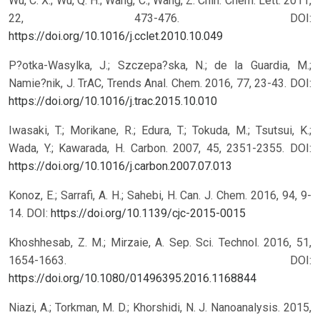
Wu, C. X.; Wu, Q. H.; Wang, C.; Wang, Z. Chin. Chem. Lett. 2011,
22, 473-476.
DOI:
https://doi.org/10.1016/j.cclet.2010.10.049
P?otka-Wasylka, J.; Szczepa?ska, N.; de la Guardia, M.;
Namie?nik, J. TrAC, Trends Anal. Chem. 2016, 77, 23-43.
DOI:
https://doi.org/10.1016/j.trac.2015.10.010
Iwasaki, T.; Morikane, R.; Edura, T.; Tokuda, M.; Tsutsui, K.;
Wada, Y.; Kawarada, H. Carbon. 2007, 45, 2351-2355.
DOI:
https://doi.org/10.1016/j.carbon.2007.07.013
Konoz, E.; Sarrafi, A. H.; Sahebi, H. Can. J. Chem. 2016, 94, 9-
14.
DOI:
https://doi.org/10.1139/cjc-2015-0015
Khoshhesab, Z. M.; Mirzaie, A. Sep. Sci. Technol. 2016, 51,
1654-1663.
DOI:
https://doi.org/10.1080/01496395.2016.1168844
Niazi, A.; Torkman, M. D.; Khorshidi, N. J. Nanoanalysis. 2015,