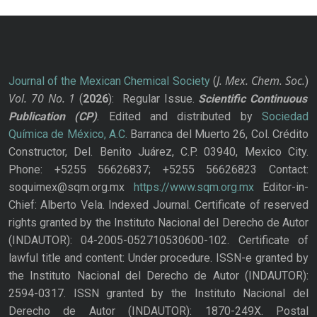
J. Mex. Chem. Soc.
Journal of the Mexican Chemical Society
(
)
Vol. 70
No.
1
(
2026
): Regular Issue.
Scientific Continuous
Publication
(CP)
. Edited and distributed by
Sociedad
Química de México, A.C.
Barranca del Muerto 26, Col. Crédito
Constructor, Del. Benito Juárez, C.P. 03940, Mexico City.
Phone: +5255 56626837; +5255 56626823 Contact:
soquimex@sqm.org.mx
https://www.sqm.org.mx
Editor-in-
Chief: Alberto Vela. Indexed Journal. Certificate of reserved
rights granted by the Instituto Nacional del Derecho de Autor
(INDAUTOR): 04-2005-052710530600-102. Certificate of
lawful title and content: Under procedure. ISSN-e granted by
the Instituto Nacional del Derecho de Autor (INDAUTOR):
2594-0317. ISSN granted by the Instituto Nacional del
Derecho de Autor (INDAUTOR): 1870-249X. Postal