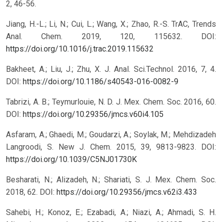
2, 46-56.
Jiang, H.-L.; Li, N.; Cui, L.; Wang, X.; Zhao, R.-S. TrAC, Trends
Anal. Chem. 2019, 120, 115632.
DOI:
https://doi.org/10.1016/j.trac.2019.115632
Bakheet, A.; Liu, J.; Zhu, X. J. Anal. Sci.Technol. 2016, 7, 4.
DOI:
https://doi.org/10.1186/s40543-016-0082-9
Tabrizi, A. B.; Teymurlouie, N. D. J. Mex. Chem. Soc. 2016, 60.
DOI:
https://doi.org/10.29356/jmcs.v60i4.105
Asfaram, A.; Ghaedi, M.; Goudarzi, A.; Soylak, M.; Mehdizadeh
Langroodi, S. New J. Chem. 2015, 39, 9813-9823.
DOI:
https://doi.org/10.1039/C5NJ01730K
Besharati, N.; Alizadeh, N.; Shariati, S. J. Mex. Chem. Soc.
2018, 62.
DOI:
https://doi.org/10.29356/jmcs.v62i3.433
Sahebi, H.; Konoz, E.; Ezabadi, A.; Niazi, A.; Ahmadi, S. H.