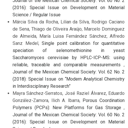
Journal of the Mexican Chemical Society: Vol. 60 No. 2
(2016): Special Issue on Development on Material
Science / Regular Issue
Márcia Silva da Rocha, Lilian da Silva, Rodrigo Caciano
de Sena, Thiago de Oliveira Araújo, Marcelo Dominguez
de Almeida, María Luisa Fernández Sánchez, Alfredo
Sanz Medel,
Single point calibration for quantitative
speciation of selenomethionine in yeast
Saccharomyces cerevisiae by HPLC-ICP-MS: using
reliable, traceable and comparable measurements
,
Journal of the Mexican Chemical Society: Vol. 62 No. 2
(2018): Special Issue on “Modern Analytical Chemistry
in Interdisciplinary Research”
Mayra Sánchez-Serratos, José Raziel Álvarez, Eduardo
González-Zamora, Ilich A. Ibarra,
Porous Coordination
Polymers (PCPs): New Platforms for Gas Storage
,
Journal of the Mexican Chemical Society: Vol. 60 No. 2
(2016): Special Issue on Development on Material