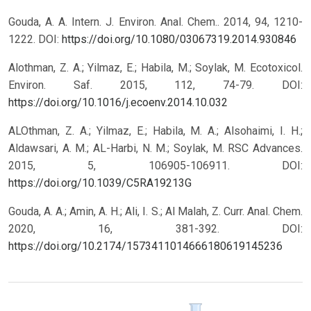
Gouda, A. A. Intern. J. Environ. Anal. Chem.. 2014, 94, 1210-
1222.
DOI:
https://doi.org/10.1080/03067319.2014.930846
Alothman, Z. A.; Yilmaz, E.; Habila, M.; Soylak, M. Ecotoxicol.
Environ. Saf. 2015, 112, 74-79.
DOI:
https://doi.org/10.1016/j.ecoenv.2014.10.032
ALOthman, Z. A.; Yilmaz, E.; Habila, M. A.; Alsohaimi, I. H.;
Aldawsari, A. M.; AL-Harbi, N. M.; Soylak, M. RSC Advances.
2015, 5, 106905-106911.
DOI:
https://doi.org/10.1039/C5RA19213G
Gouda, A. A.; Amin, A. H.; Ali, I. S.; Al Malah, Z. Curr. Anal. Chem.
2020, 16, 381-392.
DOI:
https://doi.org/10.2174/1573411014666180619145236