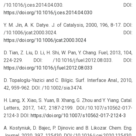
/10.1016/j.ces.2014.04.030.
DOI:
https://doi.org/10.1016/j.ces.2014.04.030
Y. M. Jin, A. K. Datye. J. of Catalysis, 2000, 196, 8-17. DOI:
/10.1006/jcat.2000.3024.
DOI:
https://doi.org/10.1006/jcat.2000.3024
D. Tian, Z. Liu, D. Li, H. Shi, W. Pan, Y. Chang. Fuel, 2013, 104,
224-229. DOI: /10.1016/j.fuel.2012.08.033.
DOI:
https://doi.org/10.1016/j.fuel.2012.08.033
D. Topaloglu-Yazici and C. Bilgic. Surf. Interface Anal., 2010,
42, 959-962. DOI: /10.1002/sia.3474.
H. Lang, X. Xiao, S. Yuan, B. Xhang, G. Zhou and Y. Yiang. Catal.
Letters, 2017, 147, 2187-2199. DOI:/10.107/s10562-017-
2124-3
DOI:
https://doi.org/10.1007/s10562-017-2124-3
A. Kostyniuk, D. Bajec, P. Djinovic and B. Likozar. Chem. Eng.
Journal, 2020, 397, 125430. DOI:/10.1016/j.cej.2020.125430.