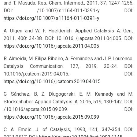
and T. Masuda. Res. Chem. Intermed., 2011, 37, 1247-1256.
DOI: /10.1007/s1164-011-0391-y.
DOI:
https://doi.org/10.1007/s11164-011-0391-y
A. Ulgen and W. F. Hoelderich. Applied Catalysis A: Gen.,
2011, 400: 34-38. DOI: 10.1016 /j.apcata.2011.04.005.
DOI:
https://doi.org/10.1016/j.apcata.2011.04.005
R. Almeida, M. Filipa Ribeiro, A. Fernandes and J. P. Lourenco.
Catalysis Communication, 127, 2019, 20-24. DOI:
10.1016/j.catcom.2019.04.015.
DOI:
https://doi.org/10.1016/j.catcom.2019.04.015
G. Sánchez, B. Z. Dlugogorski, E. M. Kennedy and M.
Stockenhuber. Applied Catalysis: A, 2016, 519, 130-142. DOI:
/10.1016/apcata.2015.09.039.
DOI:
https://doi.org/10.1016/j.apcata.2015.09.039
C. A. Emeis. J. of Catalysis, 1993, 141, 347-354. DOI: