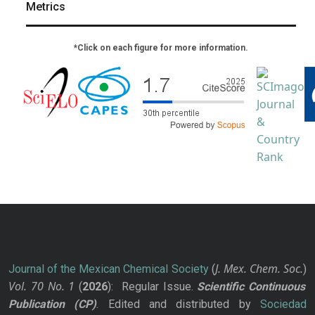
Metrics
*Click on each figure for more information.
J. Mex. Chem. Soc.
Journal of the Mexican Chemical Society
(
)
Vol. 70
No.
1
(
2026
): Regular Issue.
Scientific Continuous
Publication
(CP)
. Edited and distributed by
Sociedad