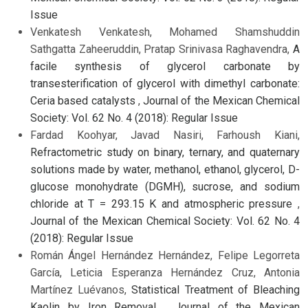
Issue
Venkatesh Venkatesh, Mohamed Shamshuddin
Sathgatta Zaheeruddin, Pratap Srinivasa Raghavendra,
A
facile synthesis of glycerol carbonate by
transesterification of glycerol with dimethyl carbonate:
Ceria based catalysts
,
Journal of the Mexican Chemical
Society: Vol. 62 No. 4 (2018): Regular Issue
Fardad Koohyar, Javad Nasiri, Farhoush Kiani,
Refractometric study on binary, ternary, and quaternary
solutions made by water, methanol, ethanol, glycerol, D-
glucose monohydrate (DGMH), sucrose, and sodium
chloride at T = 293.15 K and atmospheric pressure
,
Journal of the Mexican Chemical Society: Vol. 62 No. 4
(2018): Regular Issue
Román Ángel Hernández Hernández, Felipe Legorreta
García, Leticia Esperanza Hernández Cruz, Antonia
Martínez Luévanos,
Statistical Treatment of Bleaching
Kaolin by Iron Removal
,
Journal of the Mexican