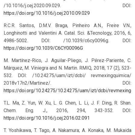
/10.1016/j.cej.2020.09.029.
DOI:
https://doi.org/10.1016/j.cej.2010.09.029
R.C.R. Santos, D.M.V. Braga, Pinheiro A.N., Freire V.N.,
Longhinotti and Valentini A. Catal. Sci. &Tecnology, 2016, 6,
4986-5002. DOI: /10.1039/c6cy0096g.
DOI:
https://doi.org/10.1039/C6CY00096G
M. Martínez-Rico, J. Aguilar-Pliego, J. Pérez-Pariente, C.
Márquez, M. Viniegra and N. Martin. RMIQ, 2018, 17 (2), 523-
532. DOI: /10.24275/uam/izt/dcbi/ revmexingquimica/
2018v17n2/Martinez/.
DOI:
https://doi.org/10.24275/10.24275/uam/izt/dcbi/revmexing
T.L. Ma, Z. Yun, W. Xu, L. G. Chen, L. Li, J. F. Ding, R. Shan.
Chem. Eng. J., 2016, 294, 343-352.
DOI:
https://doi.org/10.1016/j.cej.2016.02.091
T. Yoshikawa, T. Tago, A. Nakamura; A. Konaka, M. Mukaida