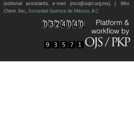
J. Mex.
(editorial assistants, e-mail: jmcs@sqm.org.mx),
Chem. Soc.
,
Sociedad Química de México, A.C.