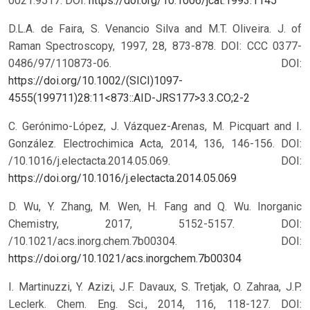
0021.9517.
DOI:
https://doi.org/10.1006/jcat.1993.1145
D.L.A. de Faira, S. Venancio Silva and M.T. Oliveira. J. of
Raman Spectroscopy, 1997, 28, 873-878. DOI: CCC 0377-
0486/97/110873-06.
DOI:
https://doi.org/10.1002/(SICI)1097-
4555(199711)28:11<873::AID-JRS177>3.3.CO;2-2
C. Gerónimo-López, J. Vázquez-Arenas, M. Picquart and I.
González. Electrochimica Acta, 2014, 136, 146-156. DOI:
/10.1016/j.electacta.2014.05.069.
DOI:
https://doi.org/10.1016/j.electacta.2014.05.069
D. Wu, Y. Zhang, M. Wen, H. Fang and Q. Wu. Inorganic
Chemistry, 2017, 5152-5157. DOI:
/10.1021/acs.inorg.chem.7b00304.
DOI:
https://doi.org/10.1021/acs.inorgchem.7b00304
I. Martinuzzi, Y. Azizi, J.F. Davaux, S. Tretjak, O. Zahraa, J.P.
Leclerk. Chem. Eng. Sci., 2014, 116, 118-127. DOI: