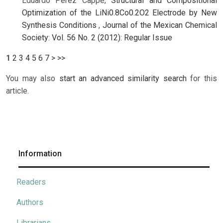
Eduardo Pérez Cappe,
Structural and Compositional
Optimization of the LiNi0.8Co0.2O2 Electrode by New
Synthesis Conditions
,
Journal of the Mexican Chemical
Society: Vol. 56 No. 2 (2012): Regular Issue
1
2
3
4
5
6
7
>
>>
You may also
start an advanced similarity search
for this
article.
Information
Readers
Authors
Librarians