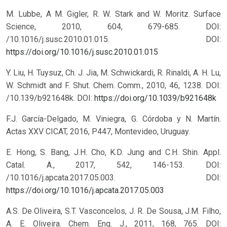
M. Lubbe, A M. Gigler, R. W. Stark and W. Moritz. Surface
Science, 2010, 604, 679-685. DOI:
/10.1016/j.susc.2010.01.015.
DOI:
https://doi.org/10.1016/j.susc.2010.01.015
Y. Liu, H. Tuysuz, Ch. J. Jia, M. Schwickardi, R. Rinaldi, A. H. Lu,
W. Schmidt and F. Shut. Chem. Comm., 2010, 46, 1238. DOI:
/10.139/b921648k.
DOI:
https://doi.org/10.1039/b921648k
F.J. García-Delgado, M. Viniegra, G. Córdoba y N. Martín.
Actas XXV CICAT, 2016, P447, Montevideo, Uruguay.
E. Hong, S. Bang, J.H. Cho, K.D. Jung and C.H. Shin. Appl.
Catal. A., 2017, 542, 146-153. DOI:
/10.1016/j.apcata.2017.05.003.
DOI:
https://doi.org/10.1016/j.apcata.2017.05.003
A.S. De Oliveira, S.T. Vasconcelos, J. R. De Sousa, J.M. Filho,
A. E. Oliveira. Chem. Eng. J., 2011, 168, 765. DOI: