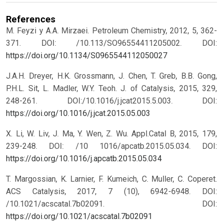
References
M. Feyzi y A.A. Mirzaei. Petroleum Chemistry, 2012, 5, 362-
371. DOI: /10.113/SO96554411205002.
DOI:
https://doi.org/10.1134/S0965544112050027
J.A.H. Dreyer, H.K. Grossmann, J. Chen, T. Greb, B.B. Gong,
P.H.L. Sit, L. Madler, W.Y. Teoh. J. of Catalysis, 2015, 329,
248-261. DOI:/10.1016/j.jcat2015.5.003.
DOI:
https://doi.org/10.1016/j.jcat.2015.05.003
X. Li, W. Liv, J. Ma, Y. Wen, Z. Wu. Appl.Catal B, 2015, 179,
239-248. DOI: /10 1016/apcatb.2015.05.034.
DOI:
https://doi.org/10.1016/j.apcatb.2015.05.034
T. Margossian, K. Larnier, F. Kumeich, C. Muller, C. Coperet.
ACS Catalysis, 2017, 7 (10), 6942-6948. DOI:
/10.1021/acscatal.7b02091.
DOI:
https://doi.org/10.1021/acscatal.7b02091