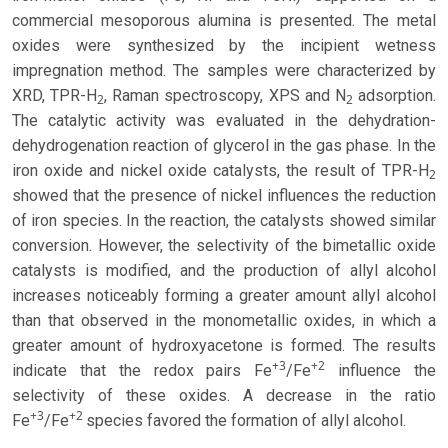
commercial mesoporous alumina is presented. The metal
oxides were synthesized by the incipient wetness
impregnation method. The samples were characterized by
XRD, TPR-H
, Raman spectroscopy, XPS and N
adsorption.
2
2
The catalytic activity was evaluated in the dehydration-
dehydrogenation reaction of glycerol in the gas phase. In the
iron oxide and nickel oxide catalysts, the result of TPR-H
2
showed that the presence of nickel influences the reduction
of iron species. In the reaction, the catalysts showed similar
conversion. However, the selectivity of the bimetallic oxide
catalysts is modified, and the production of allyl alcohol
increases noticeably forming a greater amount allyl alcohol
than that observed in the monometallic oxides, in which a
greater amount of hydroxyacetone is formed. The results
+3
+2
indicate that the redox pairs Fe
/Fe
influence the
selectivity of these oxides. A decrease in the ratio
+3
+2
Fe
/Fe
species favored the formation of allyl alcohol.