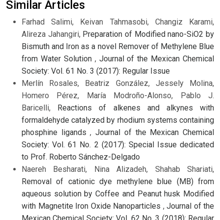
Similar Articles
Farhad Salimi, Keivan Tahmasobi, Changiz Karami,
Alireza Jahangiri,
Preparation of Modified nano-SiO2 by
Bismuth and Iron as a novel Remover of Methylene Blue
from Water Solution
,
Journal of the Mexican Chemical
Society: Vol. 61 No. 3 (2017): Regular Issue
Merlín Rosales, Beatriz González, Jessely Molina,
Homero Pérez, María Modroño-Alonso, Pablo J.
Baricelli,
Reactions of alkenes and alkynes with
formaldehyde catalyzed by rhodium systems containing
phosphine ligands
,
Journal of the Mexican Chemical
Society: Vol. 61 No. 2 (2017): Special Issue dedicated
to Prof. Roberto Sánchez-Delgado
Naereh Besharati, Nina Alizadeh, Shahab Shariati,
Removal of cationic dye methylene blue (MB) from
aqueous solution by Coffee and Peanut husk Modified
with Magnetite Iron Oxide Nanoparticles
,
Journal of the
Mexican Chemical Society: Vol. 62 No. 3 (2018): Regular