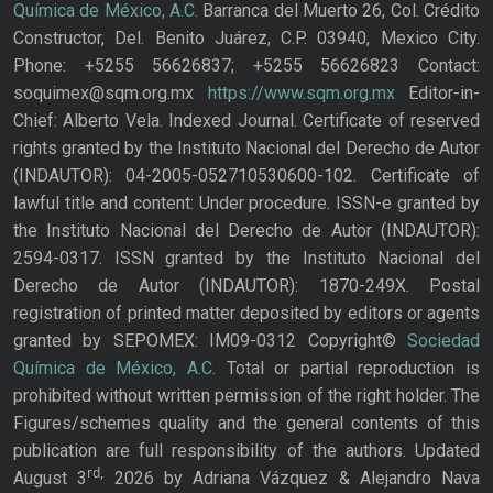
Química de México, A.C.
Barranca del Muerto 26, Col. Crédito
Constructor, Del. Benito Juárez, C.P. 03940, Mexico City.
Phone: +5255 56626837; +5255 56626823 Contact:
soquimex@sqm.org.mx
https://www.sqm.org.mx
Editor-in-
Chief: Alberto Vela. Indexed Journal. Certificate of reserved
rights granted by the Instituto Nacional del Derecho de Autor
(INDAUTOR): 04-2005-052710530600-102. Certificate of
lawful title and content: Under procedure. ISSN-e granted by
the Instituto Nacional del Derecho de Autor (INDAUTOR):
2594-0317. ISSN granted by the Instituto Nacional del
Derecho de Autor (INDAUTOR): 1870-249X. Postal
registration of printed matter deposited by editors or agents
granted by SEPOMEX: IM09-0312 Copyright©
Sociedad
Química de México, A.C.
Total or partial reproduction is
prohibited without written permission of the right holder. The
Figures/schemes quality and the general contents of this
publication are full responsibility of the authors. Updated
rd,
August 3
2026 by Adriana Vázquez & Alejandro Nava