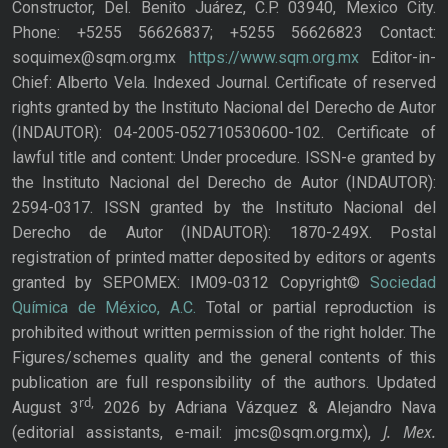
Constructor, Del. Benito Juárez, C.P. 03940, Mexico City.
Phone: +5255 56626837; +5255 56626823 Contact:
soquimex@sqm.org.mx
https://www.sqm.org.mx
Editor-in-
Chief: Alberto Vela. Indexed Journal. Certificate of reserved
rights granted by the Instituto Nacional del Derecho de Autor
(INDAUTOR): 04-2005-052710530600-102. Certificate of
lawful title and content: Under procedure. ISSN-e granted by
the Instituto Nacional del Derecho de Autor (INDAUTOR):
2594-0317. ISSN granted by the Instituto Nacional del
Derecho de Autor (INDAUTOR): 1870-249X. Postal
registration of printed matter deposited by editors or agents
granted by SEPOMEX: IM09-0312 Copyright©
Sociedad
Química de México, A.C.
Total or partial reproduction is
prohibited without written permission of the right holder. The
Figures/schemes quality and the general contents of this
publication are full responsibility of the authors. Updated
rd,
August 3
2026 by Adriana Vázquez & Alejandro Nava
J. Mex.
(editorial assistants, e-mail: jmcs@sqm.org.mx),