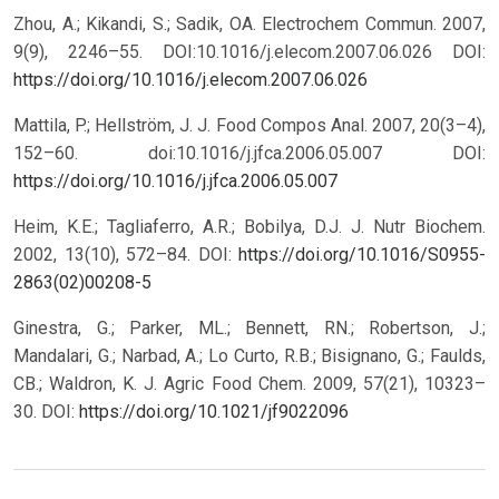
Zhou, A.; Kikandi, S.; Sadik, OA. Electrochem Commun. 2007,
9(9), 2246–55. DOI:10.1016/j.elecom.2007.06.026
DOI:
https://doi.org/10.1016/j.elecom.2007.06.026
Mattila, P.; Hellström, J. J. Food Compos Anal. 2007, 20(3–4),
152–60. doi:10.1016/j.jfca.2006.05.007
DOI:
https://doi.org/10.1016/j.jfca.2006.05.007
Heim, K.E.; Tagliaferro, A.R.; Bobilya, D.J. J. Nutr Biochem.
2002, 13(10), 572–84.
DOI:
https://doi.org/10.1016/S0955-
2863(02)00208-5
Ginestra, G.; Parker, ML.; Bennett, RN.; Robertson, J.;
Mandalari, G.; Narbad, A.; Lo Curto, R.B.; Bisignano, G.; Faulds,
CB.; Waldron, K. J. Agric Food Chem. 2009, 57(21), 10323–
30.
DOI:
https://doi.org/10.1021/jf9022096