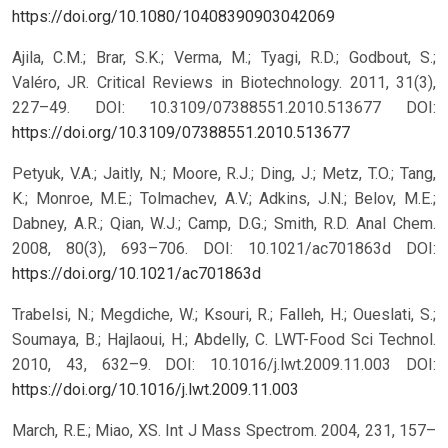
https://doi.org/10.1080/10408390903042069
Ajila, C.M.; Brar, S.K.; Verma, M.; Tyagi, R.D.; Godbout, S.;
Valéro, JR. Critical Reviews in Biotechnology. 2011, 31(3),
227–49. DOI: 10.3109/07388551.2010.513677
DOI:
https://doi.org/10.3109/07388551.2010.513677
Petyuk, V.A.; Jaitly, N.; Moore, R.J.; Ding, J.; Metz, T.O.; Tang,
K.; Monroe, M.E.; Tolmachev, A.V.; Adkins, J.N.; Belov, M.E.;
Dabney, A.R.; Qian, W.J.; Camp, D.G.; Smith, R.D. Anal Chem.
2008, 80(3), 693–706. DOI: 10.1021/ac701863d
DOI:
https://doi.org/10.1021/ac701863d
Trabelsi, N.; Megdiche, W.; Ksouri, R.; Falleh, H.; Oueslati, S.;
Soumaya, B.; Hajlaoui, H.; Abdelly, C. LWT-Food Sci Technol.
2010, 43, 632–9. DOI: 10.1016/j.lwt.2009.11.003
DOI:
https://doi.org/10.1016/j.lwt.2009.11.003
March, R.E.; Miao, XS. Int J Mass Spectrom. 2004, 231, 157–