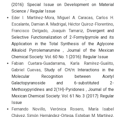
(2016): Special Issue on Development on Material
Science / Regular Issue
Eder I. Martínez-Mora, Miguel A. Caracas, Carlos H.
Escalante, Damian A. Madrigal, Héctor Quiroz-Florentino,
Francisco Delgado, Joaquín Tamariz,
Divergent and
Selective Functionalization of 2-Formylpyrrole and its
Application in the Total Synthesis of the Aglycone
Alkaloid Pyrrolemarumine
,
Journal of the Mexican
Chemical Society: Vol. 60 No. 1 (2016): Regular Issue
Fabian Cuetara-Guadarrama, Karla Ramírez-Gualito,
Gabriel Cuevas,
Study of CH/π Interactions in the
Molecular Recognition between Acetyl
Galactopyranoside and 6-substituted 2-
Methoxypyridines and 2(1H)-Pyridones
,
Journal of the
Mexican Chemical Society: Vol. 61 No. 3 (2017): Regular
Issue
Fernando Novillo, Verónica Rosero, María Isabel
Chávez, Simón Hernández-Ortega, Esteban M. Martínez,