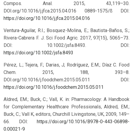
Compos. Anal. 2015, 43,119–30.
DOI.org/10.1016/j.jfca.2015.04.016 0889-1575/ß
DOI:
https://doi.org/10.1016/j.jfca.2015.04.016
Ventura-Aguilar, R.I.; Bosquez-Molina, E.; Bautista-Baños, S.;
Rivera-Cabrera F. J. Sci Food Agric. 2017, 97(15), 5065–73.
DOI: 10.1002/jsfa.8493.
DOI:
https://doi.org/10.1002/jsfa.8493
Pérez, L.; Tejera, F.; Darias, J; Rodríguez, E.M.; Díaz C. Food
Chem. 2015, 188, 393–8.
DOI.org/10.1016/j.foodchem.2015.05.011
DOI:
https://doi.org/10.1016/j.foodchem.2015.05.011
Aldred, EM.; Buck, C.; Vall, K. in: Pharmacology: A Handbook
for Complementary Healthcare Professionals, Aldred, EM.;
Buck, C.; Vall K, editors, Churchill Livingstone, UK, 2009, 149–
66.
DOI:
https://doi.org/10.1016/B978-0-443-06898-
0.00021-9