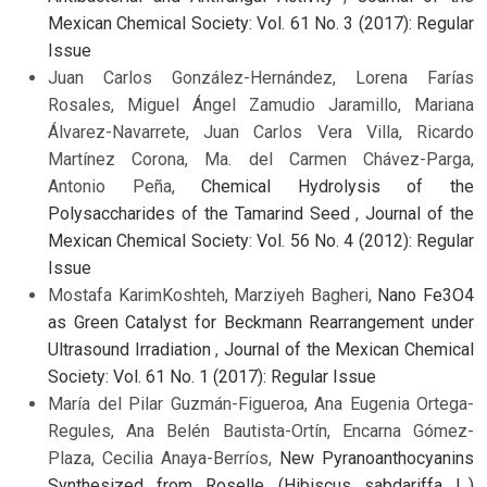
Mexican Chemical Society: Vol. 61 No. 3 (2017): Regular
Issue
Juan Carlos González-Hernández, Lorena Farías
Rosales, Miguel Ángel Zamudio Jaramillo, Mariana
Álvarez-Navarrete, Juan Carlos Vera Villa, Ricardo
Martínez Corona, Ma. del Carmen Chávez-Parga,
Antonio Peña,
Chemical Hydrolysis of the
Polysaccharides of the Tamarind Seed
,
Journal of the
Mexican Chemical Society: Vol. 56 No. 4 (2012): Regular
Issue
Mostafa KarimKoshteh, Marziyeh Bagheri,
Nano Fe3O4
as Green Catalyst for Beckmann Rearrangement under
Ultrasound Irradiation
,
Journal of the Mexican Chemical
Society: Vol. 61 No. 1 (2017): Regular Issue
María del Pilar Guzmán-Figueroa, Ana Eugenia Ortega-
Regules, Ana Belén Bautista-Ortín, Encarna Gómez-
Plaza, Cecilia Anaya-Berríos,
New Pyranoanthocyanins
Synthesized from Roselle (Hibiscus sabdariffa L.)