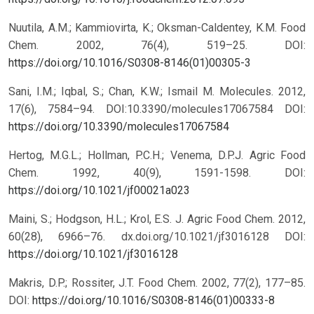
Nuutila, A.M.; Kammiovirta, K.; Oksman-Caldentey, K.M. Food
Chem. 2002, 76(4), 519–25.
DOI:
https://doi.org/10.1016/S0308-8146(01)00305-3
Sani, I.M.; Iqbal, S.; Chan, K.W.; Ismail M. Molecules. 2012,
17(6), 7584–94. DOI:10.3390/molecules17067584
DOI:
https://doi.org/10.3390/molecules17067584
Hertog, M.G.L.; Hollman, P.C.H.; Venema, D.P.J. Agric Food
Chem. 1992, 40(9), 1591-1598.
DOI:
https://doi.org/10.1021/jf00021a023
Maini, S.; Hodgson, H.L.; Krol, E.S. J. Agric Food Chem. 2012,
60(28), 6966–76. dx.doi.org/10.1021/jf3016128
DOI:
https://doi.org/10.1021/jf3016128
Makris, D.P.; Rossiter, J.T. Food Chem. 2002, 77(2), 177–85.
DOI:
https://doi.org/10.1016/S0308-8146(01)00333-8