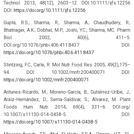
Technol. 2013, 48(12), 2603–12. DOI:10.1111/ijfs.12256
DOI:
https://doi.org/10.1111/ijfs.12256
Gupta, R.S.; Sharma, R.; Sharma, A.; Chaudhudery, R.;
Bhatnager, A.K.; Dobhal, M.P.; Joshi, Y.C.; Sharma, MC. Pharm
Biol. 2002, 40(6), 411–5.
DOI.org/10.1076/phbi.406.411.8437
DOI:
https://doi.org/10.1076/phbi.40.6.411.8437
Stintzing, F.C.; Carle, R. Mol Nutr Food Res. 2005, 49(2),175–
94. DOI: 10.1002/mnfr.200400071
DOI:
https://doi.org/10.1002/mnfr.200400071
Antunes-Ricardo, M.; Moreno-García, B.; Gutiérrez-Uribe, J.;
Aráiz-Hernández, D.; Serna-Saldivar, S.; Alvarez, M. Plant
Foods Hum Nutr. 2014, 69(4), 331–6. DOI.org/
10.1007/s11130-014-0438-5
DOI:
https://doi.org/10.1007/s11130-014-0438-5