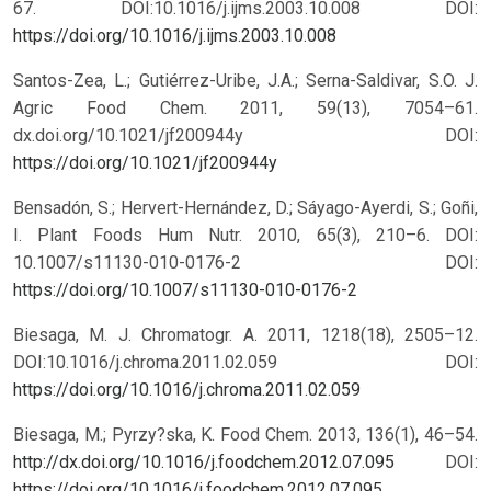
67. DOI:10.1016/j.ijms.2003.10.008
DOI:
https://doi.org/10.1016/j.ijms.2003.10.008
Santos-Zea, L.; Gutiérrez-Uribe, J.A.; Serna-Saldivar, S.O. J.
Agric Food Chem. 2011, 59(13), 7054–61.
dx.doi.org/10.1021/jf200944y
DOI:
https://doi.org/10.1021/jf200944y
Bensadón, S.; Hervert-Hernández, D.; Sáyago-Ayerdi, S.; Goñi,
I. Plant Foods Hum Nutr. 2010, 65(3), 210–6. DOI:
10.1007/s11130-010-0176-2
DOI:
https://doi.org/10.1007/s11130-010-0176-2
Biesaga, M. J. Chromatogr. A. 2011, 1218(18), 2505–12.
DOI:10.1016/j.chroma.2011.02.059
DOI:
https://doi.org/10.1016/j.chroma.2011.02.059
Biesaga, M.; Pyrzy?ska, K. Food Chem. 2013, 136(1), 46–54.
http://dx.doi.org/10.1016/j.foodchem.2012.07.095
DOI:
https://doi.org/10.1016/j.foodchem.2012.07.095