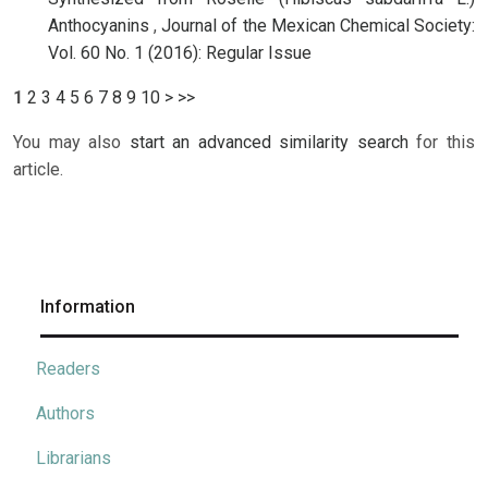
Anthocyanins
,
Journal of the Mexican Chemical Society:
Vol. 60 No. 1 (2016): Regular Issue
1
2
3
4
5
6
7
8
9
10
>
>>
You may also
start an advanced similarity search
for this
article.
Information
Readers
Authors
Librarians