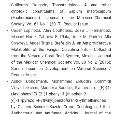
Guillermo Delgado,
Tonantzitlolone A and other
cytotoxic constituents of Sapium macrocarpum
(Euphorbiaceae)
,
Journal of the Mexican Chemical
Society: Vol. 61 No. 1 (2017): Regular Issue
César Espinoza, Alan Couttolenc, José J. Fernández,
Manuel Norte, Gabriela B. Plata, José M. Padrón, Alla
Shnyreva, Ángel Trigos,
Brefeldin-A: an Antiproliferative
Metabolite of the Fungus Curvularia trifolii Collected
from the Veracruz Coral Reef System, Mexico
,
Journal
of the Mexican Chemical Society: Vol. 60 No. 2 (2016):
Special Issue on Development on Material Science /
Regular Issue
Ashok Dongamanti, Mohammad Ziauddin, Bommidi
Vijaya Lakshmi, Madderla Sarasija,
Synthesis of (E)-(4-
(Aryl)phenyl)(3-(2-(1-phenyl-3-(thiophen-2-
yl)-1Hpyrazol-4-yl)vinyl)benzofuran-2-yl)methanones
by Claisen Schmidt-Suzuki Cross Coupling and their
Antibacterial and Antifungal Activity
,
Journal of the