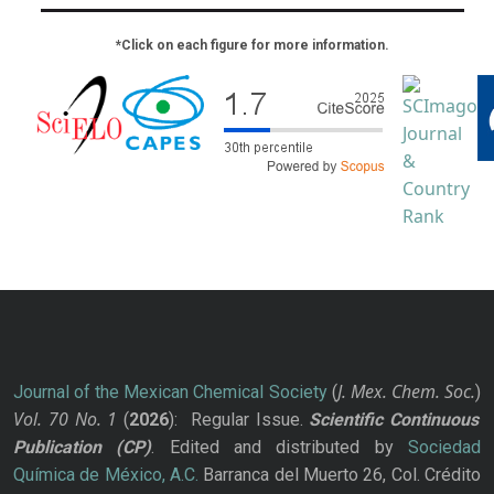
*Click on each figure for more information.
J. Mex. Chem. Soc.
Journal of the Mexican Chemical Society
(
)
Vol. 70
No.
1
(
2026
): Regular Issue.
Scientific Continuous
Publication
(CP)
. Edited and distributed by
Sociedad
Química de México, A.C.
Barranca del Muerto 26, Col. Crédito