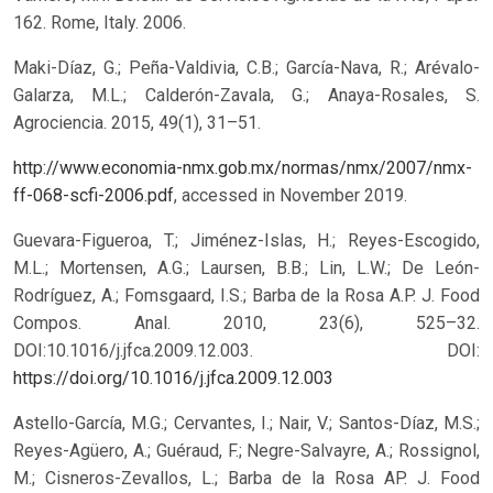
162. Rome, Italy. 2006.
Maki-Díaz, G.; Peña-Valdivia, C.B.; García-Nava, R.; Arévalo-
Galarza, M.L.; Calderón-Zavala, G.; Anaya-Rosales, S.
Agrociencia. 2015, 49(1), 31–51.
http://www.economia-nmx.gob.mx/normas/nmx/2007/nmx-
ff-068-scfi-2006.pdf
, accessed in November 2019.
Guevara-Figueroa, T.; Jiménez-Islas, H.; Reyes-Escogido,
M.L.; Mortensen, A.G.; Laursen, B.B.; Lin, L.W.; De León-
Rodríguez, A.; Fomsgaard, I.S.; Barba de la Rosa A.P. J. Food
Compos. Anal. 2010, 23(6), 525–32.
DOI:10.1016/j.jfca.2009.12.003.
DOI:
https://doi.org/10.1016/j.jfca.2009.12.003
Astello-García, M.G.; Cervantes, I.; Nair, V.; Santos-Díaz, M.S.;
Reyes-Agüero, A.; Guéraud, F.; Negre-Salvayre, A.; Rossignol,
M.; Cisneros-Zevallos, L.; Barba de la Rosa AP. J. Food