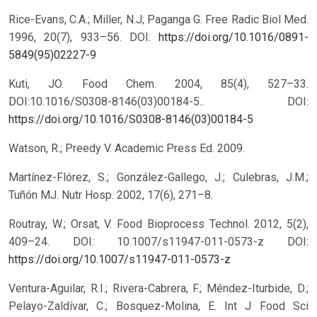
Rice-Evans, C.A.; Miller, N.J; Paganga G. Free Radic Biol Med.
1996, 20(7), 933–56.
DOI:
https://doi.org/10.1016/0891-
5849(95)02227-9
Kuti, JO. Food Chem. 2004, 85(4), 527–33.
DOI:10.1016/S0308-8146(03)00184-5..
DOI:
https://doi.org/10.1016/S0308-8146(03)00184-5
Watson, R.; Preedy V. Academic Press Ed. 2009.
Martínez-Flórez, S.; González-Gallego, J.; Culebras, J.M.;
Tuñón MJ. Nutr Hosp. 2002, 17(6), 271–8.
Routray, W.; Orsat, V. Food Bioprocess Technol. 2012, 5(2),
409–24. DOI: 10.1007/s11947-011-0573-z
DOI:
https://doi.org/10.1007/s11947-011-0573-z
Ventura-Aguilar, R.I.; Rivera-Cabrera, F.; Méndez-Iturbide, D.;
Pelayo-Zaldívar, C.; Bosquez-Molina, E. Int J Food Sci