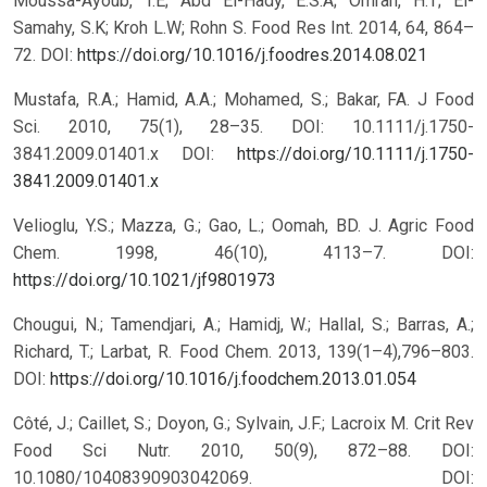
Moussa-Ayoub, T.E; Abd El-Hady, E.S.A; Omran, H.T; El-
Samahy, S.K; Kroh L.W; Rohn S. Food Res Int. 2014, 64, 864–
72.
DOI:
https://doi.org/10.1016/j.foodres.2014.08.021
Mustafa, R.A.; Hamid, A.A.; Mohamed, S.; Bakar, FA. J Food
Sci. 2010, 75(1), 28–35. DOI: 10.1111/j.1750-
3841.2009.01401.x
DOI:
https://doi.org/10.1111/j.1750-
3841.2009.01401.x
Velioglu, Y.S.; Mazza, G.; Gao, L.; Oomah, BD. J. Agric Food
Chem. 1998, 46(10), 4113–7.
DOI:
https://doi.org/10.1021/jf9801973
Chougui, N.; Tamendjari, A.; Hamidj, W.; Hallal, S.; Barras, A.;
Richard, T.; Larbat, R. Food Chem. 2013, 139(1–4),796–803.
DOI:
https://doi.org/10.1016/j.foodchem.2013.01.054
Côté, J.; Caillet, S.; Doyon, G.; Sylvain, J.F.; Lacroix M. Crit Rev
Food Sci Nutr. 2010, 50(9), 872–88. DOI:
10.1080/10408390903042069.
DOI: