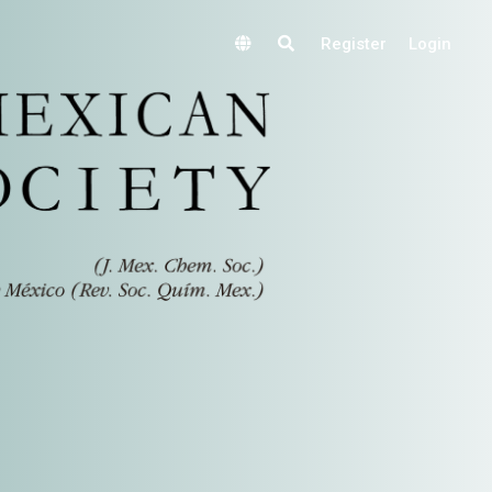
Register
Login