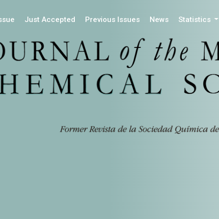
Issue
Just Accepted
Previous Issues
News
Statistics