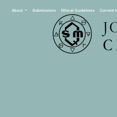
About
Submissions
Ethical Guidelines
Current 