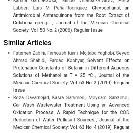
Karlina García-Sosa, Ninibe Villareal-Alvarez, Petra
Lübben, Luis M. Peña-Rodríguez,
Chrysophanol, an
Antimicrobial Anthraquinone from the Root Extract of
Colubrina greggii
,
Journal of the Mexican Chemical
Society: Vol. 50 No. 2 (2006): Regular Issue
Similar Articles
Fatemeh Zabihi, Farhoush Kiani, Mojtaba Yaghobi, Seyed
Ahmad Shahidi, Fardad Koohyar,
Solvent Effects on
Protonation Constants of Betanin in Different Aqueous
Solutions of Methanol at T = 25 ºC
,
Journal of the
Mexican Chemical Society: Vol. 63 No. 2 (2019): Regular
Issue
Reza Davarnejad, Kasra Sarvmeili, Meysam Sabzehei,
Car Wash Wastewater Treatment Using an Advanced
Oxidation Process: A Rapid Technique for the COD
Reduction of Water Pollutant Sources
,
Journal of the
Mexican Chemical Society: Vol. 63 No. 4 (2019): Regular