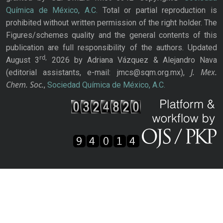
Química de México, A.C.
Total or partial reproduction is
prohibited without written permission of the right holder. The
Figures/schemes quality and the general contents of this
publication are full responsibility of the authors. Updated
rd,
August 3
2026 by Adriana Vázquez & Alejandro Nava
J. Mex.
(editorial assistants, e-mail: jmcs@sqm.org.mx),
Chem. Soc.
,
Sociedad Química de México, A.C.