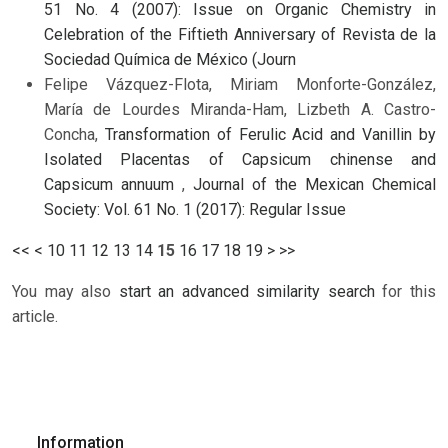
51 No. 4 (2007): Issue on Organic Chemistry in
Celebration of the Fiftieth Anniversary of Revista de la
Sociedad Química de México (Journ
Felipe Vázquez-Flota, Miriam Monforte-González,
María de Lourdes Miranda-Ham, Lizbeth A. Castro-
Concha,
Transformation of Ferulic Acid and Vanillin by
Isolated Placentas of Capsicum chinense and
Capsicum annuum
,
Journal of the Mexican Chemical
Society: Vol. 61 No. 1 (2017): Regular Issue
<<
<
10
11
12
13
14
15
16
17
18
19
>
>>
You may also
start an advanced similarity search
for this
article.
Information