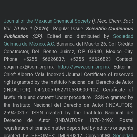
J. Mex. Chem. Soc.
Journal of the Mexican Chemical Society
(
)
Vol. 70
No.
1
(
2026
): Regular Issue.
Scientific Continuous
Publication
(CP)
. Edited and distributed by
Sociedad
Química de México, A.C.
Barranca del Muerto 26, Col. Crédito
Constructor, Del. Benito Juárez, C.P. 03940, Mexico City.
Phone: +5255 56626837; +5255 56626823 Contact:
soquimex@sqm.org.mx
https://www.sqm.org.mx
Editor-in-
Chief: Alberto Vela. Indexed Journal. Certificate of reserved
rights granted by the Instituto Nacional del Derecho de Autor
(INDAUTOR): 04-2005-052710530600-102. Certificate of
lawful title and content: Under procedure. ISSN-e granted by
the Instituto Nacional del Derecho de Autor (INDAUTOR):
2594-0317. ISSN granted by the Instituto Nacional del
Derecho de Autor (INDAUTOR): 1870-249X. Postal
registration of printed matter deposited by editors or agents
granted by SEPOMEX: IM09-0312 Copyright©
Sociedad