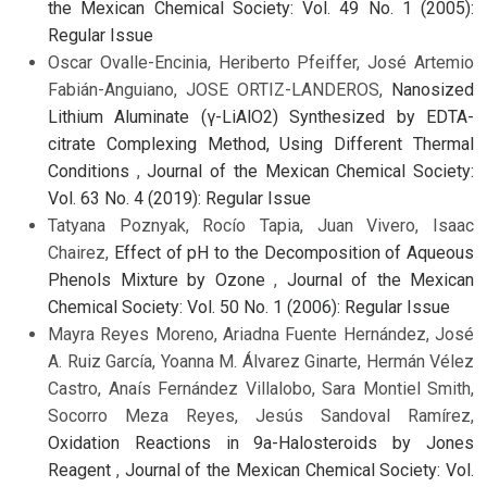
the Mexican Chemical Society: Vol. 49 No. 1 (2005):
Regular Issue
Oscar Ovalle-Encinia, Heriberto Pfeiffer, José Artemio
Fabián-Anguiano, JOSE ORTIZ-LANDEROS,
Nanosized
Lithium Aluminate (γ-LiAlO2) Synthesized by EDTA-
citrate Complexing Method, Using Different Thermal
Conditions
,
Journal of the Mexican Chemical Society:
Vol. 63 No. 4 (2019): Regular Issue
Tatyana Poznyak, Rocío Tapia, Juan Vivero, Isaac
Chairez,
Effect of pH to the Decomposition of Aqueous
Phenols Mixture by Ozone
,
Journal of the Mexican
Chemical Society: Vol. 50 No. 1 (2006): Regular Issue
Mayra Reyes Moreno, Ariadna Fuente Hernández, José
A. Ruiz García, Yoanna M. Álvarez Ginarte, Hermán Vélez
Castro, Anaís Fernández Villalobo, Sara Montiel Smith,
Socorro Meza Reyes, Jesús Sandoval Ramírez,
Oxidation Reactions in 9a-Halosteroids by Jones
Reagent
,
Journal of the Mexican Chemical Society: Vol.