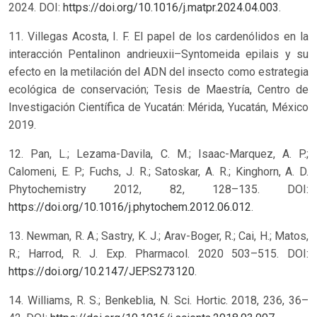
2024. DOI:
https://doi.org/10.1016/j.matpr.2024.04.003
.
11. Villegas Acosta, I. F. El papel de los cardenólidos en la
interacción Pentalinon andrieuxii–Syntomeida epilais y su
efecto en la metilación del ADN del insecto como estrategia
ecológica de conservación; Tesis de Maestría, Centro de
Investigación Científica de Yucatán: Mérida, Yucatán, México
2019.
12. Pan, L.; Lezama-Davila, C. M.; Isaac-Marquez, A. P.;
Calomeni, E. P.; Fuchs, J. R.; Satoskar, A. R.; Kinghorn, A. D.
Phytochemistry 2012, 82, 128–135. DOI:
https://doi.org/10.1016/j.phytochem.2012.06.012
.
13. Newman, R. A.; Sastry, K. J.; Arav-Boger, R.; Cai, H.; Matos,
R.; Harrod, R. J. Exp. Pharmacol. 2020 503–515. DOI:
https://doi.org/10.2147/JEP.S273120
.
14. Williams, R. S.; Benkeblia, N. Sci. Hortic. 2018, 236, 36–