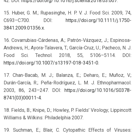
42. DOI:
https://doi.org/10.1016/j.scienta.2018.03.007
.
15. Huber, G. M.; Rupasinghe, H. P. V. J. Food Sci. 2009, 74,
C693–C700. DOI:
https://doi.org/10.1111/j.1750-
3841.2009.01356.x
.
16. Covarrubias-Cárdenas, A.; Patrón-Vázquez, J.; Espinosa-
Andrews, H.; Ayora-Talavera, T.; García-Cruz, U.; Pacheco, N. J.
Food Sci. Technol. 2018, 55, 5106–5114. DOI:
https://doi.org/10.1007/s13197-018-3451-0
.
17. Chan-Bacab, M. J.; Balanza, E.; Deharo, E.; Muñoz, V.;
Durán-García, R.; Peña-Rodríguez, L. M. J. Ethnopharmacol.
2003, 86, 243–247. DOI:
https://doi.org/10.1016/S0378-
8741(03)00011-4
.
18. Fields, B.; Knipe, D.; Howley, P. Fields’ Virology; Lippincott
Williams & Wilkins: Philadelphia 2007.
19. Suchman, E.; Blair, C. Cytopathic Effects of Viruses: