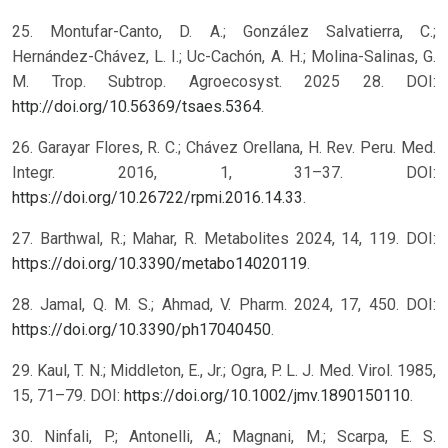
25. Montufar-Canto, D. A.; González Salvatierra, C.;
Hernández-Chávez, L. I.; Uc-Cachón, A. H.; Molina-Salinas, G.
M. Trop. Subtrop. Agroecosyst. 2025 28. DOI:
http://doi.org/10.56369/tsaes.5364
.
26. Garayar Flores, R. C.; Chávez Orellana, H. Rev. Peru. Med.
Integr. 2016, 1, 31–37. DOI:
https://doi.org/10.26722/rpmi.2016.14.33
.
27. Barthwal, R.; Mahar, R. Metabolites 2024, 14, 119. DOI:
https://doi.org/10.3390/metabo14020119
.
28. Jamal, Q. M. S.; Ahmad, V. Pharm. 2024, 17, 450. DOI:
https://doi.org/10.3390/ph17040450
.
29. Kaul, T. N.; Middleton, E., Jr.; Ogra, P. L. J. Med. Virol. 1985,
15, 71–79. DOI:
https://doi.org/10.1002/jmv.1890150110
.
30. Ninfali, P.; Antonelli, A.; Magnani, M.; Scarpa, E. S.