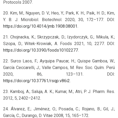
Protocols 2007.
20. Kim, M.; Nguyen, D. V.; Heo, Y.; Park, K. H.; Paik, H. D.; Kim,
Y. B. J. Microbiol. Biotechnol. 2020, 30, 172–177. DOI:
https://doi.org/10.4014/jmb.1908.08001
.
21. Chojnacka, K.; Skrzypczak, D.; Izydorczyk, G.; Mikula, K.;
Szopa, D.; Witek-Krowiak, A. Foods 2021, 10, 2277. DOI:
https://doi.org/10.3390/foods10102277
.
22. Surco Laos, F.; Ayquipa Paucar, H.; Quispe Gamboa, W.;
García Ceccarelli, J.; Valle Campos, M. Rev. Soc. Quím. Perú
2020, 86, 123–131. DOI:
https://doi.org/10.37761/rsqp.v86i2
.
23. Kamboj, A.; Saluja, A. K.; Kumar, M.; Atri, P. J. Pharm. Res.
2012, 5, 2402–2412.
24. Álvarez, E.; Jiménez, O.; Posada, C.; Rojano, B.; Gil, J.;
García, C.; Durango, D. Vitae 2008, 15, 165–172.