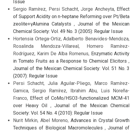
Issue
Sergio Ramírez, Persi Schacht, Jorge Ancheyta,
Effect
of Support Acidity on n-heptane Reforming over Pt/Beta
zeolite+γAlumina Catalysts
,
Journal of the Mexican
Chemical Society: Vol. 49 No. 3 (2005): Regular Issue
Hortensia Ortega-Ortiz, Adalberto Benavides-Mendoza,
Rosalinda Mendoza-Villareal, Homero Ramírez-
Rodríguez, Karim De Alba Romenus,
Enzymatic Activity
in Tomato Fruits as a Response to Chemical Elicitors
,
Journal of the Mexican Chemical Society: Vol. 51 No. 3
(2007): Regular Issue
Persi Schacht, Julia Aguilar-Pliego, Marco Ramírez-
Garnica, Sergio Ramírez, Ibrahim Abu, Luis Noreña-
Franco,
Effect of CoMo/HSO3-functionalized MCM-41
over Heavy Oil
,
Journal of the Mexican Chemical
Society: Vol. 54 No. 4 (2010): Regular Issue
Nurit Mirkin, Abel Moreno,
Advances in Crystal Growth
Techniques of Biological Macromolecules
,
Journal of