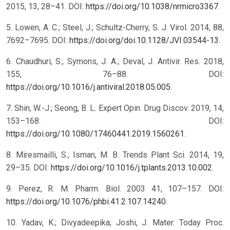
2015, 13, 28–41. DOI:
https://doi.org/10.1038/nrmicro3367
.
5. Lowen, A. C.; Steel, J.; Schultz-Cherry, S. J. Virol. 2014, 88,
7692–7695. DOI:
https://doi.org/doi:10.1128/JVI.03544-13
.
6. Chaudhuri, S.; Symons, J. A.; Deval, J. Antivir. Res. 2018,
155, 76–88. DOI:
https://doi.org/10.1016/j.antiviral.2018.05.005
.
7. Shin, W.-J.; Seong, B. L. Expert Opin. Drug Discov. 2019, 14,
153–168. DOI:
https://doi.org/10.1080/17460441.2019.1560261
.
8. Miresmailli, S.; Isman, M. B. Trends Plant Sci. 2014, 19,
29–35. DOI:
https://doi.org/10.1016/j.tplants.2013.10.002
.
9. Perez, R. M. Pharm. Biol. 2003 41, 107–157. DOI:
https://doi.org/10.1076/phbi.41.2.107.14240
.
10. Yadav, K.; Divyadeepika; Joshi, J. Mater. Today Proc.