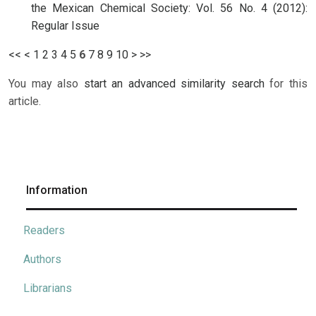
the Mexican Chemical Society: Vol. 56 No. 4 (2012):
Regular Issue
<<
<
1
2
3
4
5
6
7
8
9
10
>
>>
You may also
start an advanced similarity search
for this
article.
Information
Readers
Authors
Librarians