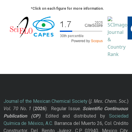
*Click on each figure for more information.
J. Mex. Chem. Soc.
Journal of the Mexican Chemical Society
(
)
Vol. 70
No.
1
(
2026
): Regular Issue.
Scientific Continuous
Publication
(CP)
. Edited and distributed by
Sociedad
Química de México, A.C.
Barranca del Muerto 26, Col. Crédito
Constructor, Del. Benito Juárez, C.P. 03940, Mexico City.