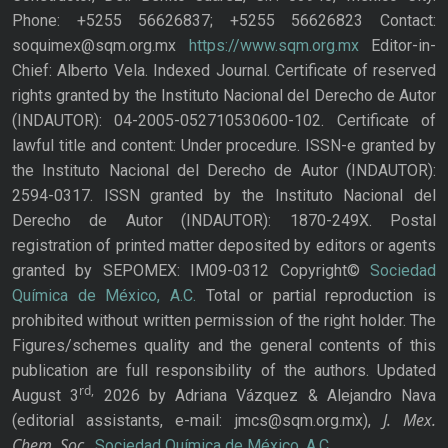
Phone: +5255 56626837; +5255 56626823 Contact:
soquimex@sqm.org.mx
https://www.sqm.org.mx
Editor-in-
Chief: Alberto Vela. Indexed Journal. Certificate of reserved
rights granted by the Instituto Nacional del Derecho de Autor
(INDAUTOR): 04-2005-052710530600-102. Certificate of
lawful title and content: Under procedure. ISSN-e granted by
the Instituto Nacional del Derecho de Autor (INDAUTOR):
2594-0317. ISSN granted by the Instituto Nacional del
Derecho de Autor (INDAUTOR): 1870-249X. Postal
registration of printed matter deposited by editors or agents
granted by SEPOMEX: IM09-0312 Copyright©
Sociedad
Química de México, A.C.
Total or partial reproduction is
prohibited without written permission of the right holder. The
Figures/schemes quality and the general contents of this
publication are full responsibility of the authors. Updated
rd,
August 3
2026 by Adriana Vázquez & Alejandro Nava
J. Mex.
(editorial assistants, e-mail: jmcs@sqm.org.mx),
Chem. Soc.
,
Sociedad Química de México, A.C.