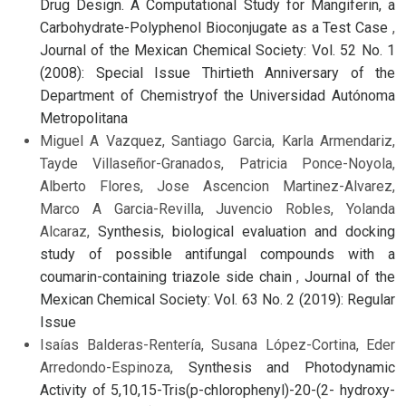
Drug Design. A Computational Study for Mangiferin, a
Carbohydrate-Polyphenol Bioconjugate as a Test Case
,
Journal of the Mexican Chemical Society: Vol. 52 No. 1
(2008): Special Issue Thirtieth Anniversary of the
Department of Chemistryof the Universidad Autónoma
Metropolitana
Miguel A Vazquez, Santiago Garcia, Karla Armendariz,
Tayde Villaseñor-Granados, Patricia Ponce-Noyola,
Alberto Flores, Jose Ascencion Martinez-Alvarez,
Marco A Garcia-Revilla, Juvencio Robles, Yolanda
Alcaraz,
Synthesis, biological evaluation and docking
study of possible antifungal compounds with a
coumarin-containing triazole side chain
,
Journal of the
Mexican Chemical Society: Vol. 63 No. 2 (2019): Regular
Issue
Isaías Balderas-Rentería, Susana López-Cortina, Eder
Arredondo-Espinoza,
Synthesis and Photodynamic
Activity of 5,10,15-Tris(p-chlorophenyl)-20-(2- hydroxy-