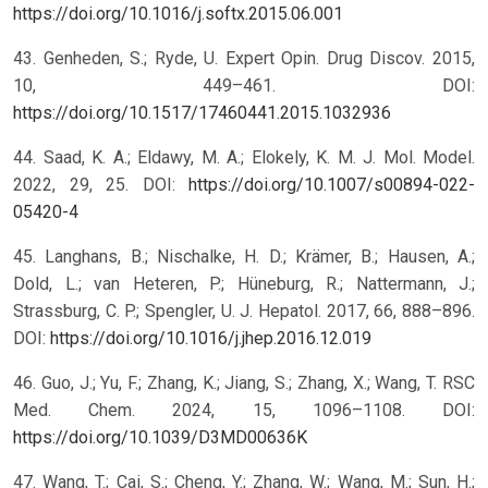
https://doi.org/10.1016/j.softx.2015.06.001
43. Genheden, S.; Ryde, U. Expert Opin. Drug Discov. 2015,
10, 449–461. DOI:
https://doi.org/10.1517/17460441.2015.1032936
44. Saad, K. A.; Eldawy, M. A.; Elokely, K. M. J. Mol. Model.
2022, 29, 25. DOI:
https://doi.org/10.1007/s00894-022-
05420-4
45. Langhans, B.; Nischalke, H. D.; Krämer, B.; Hausen, A.;
Dold, L.; van Heteren, P.; Hüneburg, R.; Nattermann, J.;
Strassburg, C. P.; Spengler, U. J. Hepatol. 2017, 66, 888–896.
DOI:
https://doi.org/10.1016/j.jhep.2016.12.019
46. Guo, J.; Yu, F.; Zhang, K.; Jiang, S.; Zhang, X.; Wang, T. RSC
Med. Chem. 2024, 15, 1096–1108. DOI:
https://doi.org/10.1039/D3MD00636K
47. Wang, T.; Cai, S.; Cheng, Y.; Zhang, W.; Wang, M.; Sun, H.;