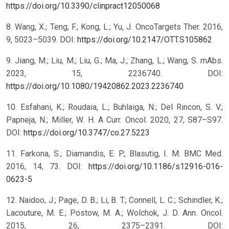
https://doi.org/10.3390/clinpract12050068
8. Wang, X.; Teng, F.; Kong, L.; Yu, J. OncoTargets Ther. 2016,
9, 5023–5039. DOI:
https://doi.org/10.2147/OTT.S105862
9. Jiang, M.; Liu, M.; Liu, G.; Ma, J.; Zhang, L.; Wang, S. mAbs.
2023, 15, 2236740. DOI:
https://doi.org/10.1080/19420862.2023.2236740
10. Esfahani, K.; Roudaia, L.; Buhlaiga, N.; Del Rincon, S. V.;
Papneja, N.; Miller, W. H. A Curr. Oncol. 2020, 27, S87–S97.
DOI:
https://doi.org/10.3747/co.27.5223
11. Farkona, S.; Diamandis, E. P.; Blasutig, I. M. BMC Med.
2016, 14, 73. DOI:
https://doi.org/10.1186/s12916-016-
0623-5
12. Naidoo, J.; Page, D. B.; Li, B. T.; Connell, L. C.; Schindler, K.;
Lacouture, M. E.; Postow, M. A.; Wolchok, J. D. Ann. Oncol.
2015, 26, 2375–2391. DOI: