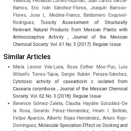
Valencia, Fernando Cortes-Guzman, Juan Carlos García-
Ramos, Eric Iván Sánchez-Flores, Joaquín Barroso-
Flores, Jose L. Medina-Franco, Baldomero Esquivel-
Rodriguez,
Toxicity Assessment of Structurally
Relevant Natural Products from Mexican Plants with
Antinociceptive Activity
,
Journal of the Mexican
Chemical Society: Vol. 61 No. 3 (2017): Regular Issue
Similar Articles
María Leonor Vila-Luna, Rosa Esther Moo-Puc, Luis
Wiliunfo Torres-Tapia, Sergio Rubén Peraza-Sánchez,
Cytotoxic activity of casearborin c isolated from
Casearia corymbosa
,
Journal of the Mexican Chemical
Society: Vol. 62 No. 3 (2018): Regular Issue
Berenice Gómez-Zaleta, Claudia Haydée González-De
la Rosa, Gerardo Pérez-Hernández, Hiram I. Beltrán,
Felipe Aparicio, Alberto Rojas-Hernández,, Arturo Rojo-
Domínguez,
Molecular Speciation Effect on Docking and