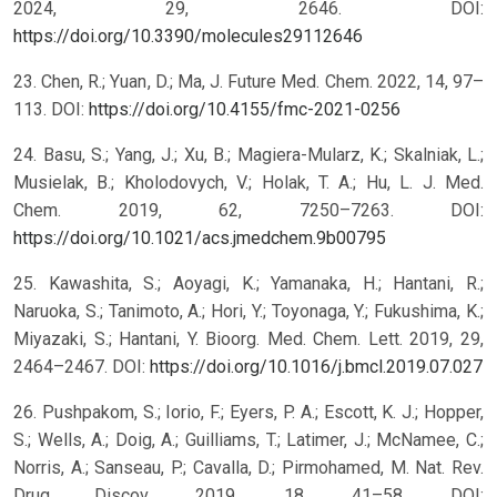
2024, 29, 2646. DOI:
https://doi.org/10.3390/molecules29112646
23. Chen, R.; Yuan, D.; Ma, J. Future Med. Chem. 2022, 14, 97–
113. DOI:
https://doi.org/10.4155/fmc-2021-0256
24. Basu, S.; Yang, J.; Xu, B.; Magiera-Mularz, K.; Skalniak, L.;
Musielak, B.; Kholodovych, V.; Holak, T. A.; Hu, L. J. Med.
Chem. 2019, 62, 7250–7263. DOI:
https://doi.org/10.1021/acs.jmedchem.9b00795
25. Kawashita, S.; Aoyagi, K.; Yamanaka, H.; Hantani, R.;
Naruoka, S.; Tanimoto, A.; Hori, Y.; Toyonaga, Y.; Fukushima, K.;
Miyazaki, S.; Hantani, Y. Bioorg. Med. Chem. Lett. 2019, 29,
2464–2467. DOI:
https://doi.org/10.1016/j.bmcl.2019.07.027
26. Pushpakom, S.; Iorio, F.; Eyers, P. A.; Escott, K. J.; Hopper,
S.; Wells, A.; Doig, A.; Guilliams, T.; Latimer, J.; McNamee, C.;
Norris, A.; Sanseau, P.; Cavalla, D.; Pirmohamed, M. Nat. Rev.
Drug Discov. 2019, 18, 41–58. DOI: