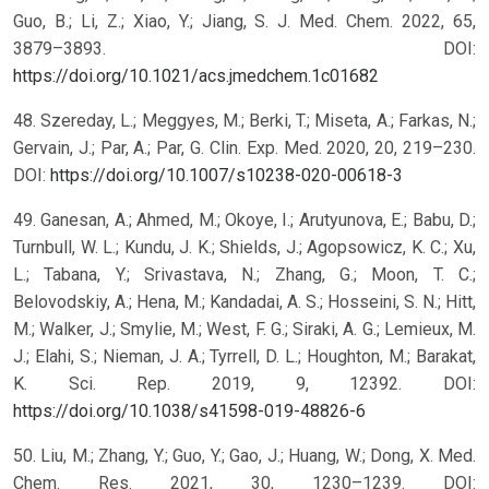
Guo, B.; Li, Z.; Xiao, Y.; Jiang, S. J. Med. Chem. 2022, 65,
3879–3893. DOI:
https://doi.org/10.1021/acs.jmedchem.1c01682
48. Szereday, L.; Meggyes, M.; Berki, T.; Miseta, A.; Farkas, N.;
Gervain, J.; Par, A.; Par, G. Clin. Exp. Med. 2020, 20, 219–230.
DOI:
https://doi.org/10.1007/s10238-020-00618-3
49. Ganesan, A.; Ahmed, M.; Okoye, I.; Arutyunova, E.; Babu, D.;
Turnbull, W. L.; Kundu, J. K.; Shields, J.; Agopsowicz, K. C.; Xu,
L.; Tabana, Y.; Srivastava, N.; Zhang, G.; Moon, T. C.;
Belovodskiy, A.; Hena, M.; Kandadai, A. S.; Hosseini, S. N.; Hitt,
M.; Walker, J.; Smylie, M.; West, F. G.; Siraki, A. G.; Lemieux, M.
J.; Elahi, S.; Nieman, J. A.; Tyrrell, D. L.; Houghton, M.; Barakat,
K. Sci. Rep. 2019, 9, 12392. DOI:
https://doi.org/10.1038/s41598-019-48826-6
50. Liu, M.; Zhang, Y.; Guo, Y.; Gao, J.; Huang, W.; Dong, X. Med.
Chem. Res. 2021, 30, 1230–1239. DOI: