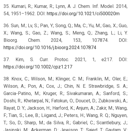
35. Kumari, R.; Kumar, R.; Lynn, A. J. Chem. Inf. Model. 2014,
54, 1951–1962. DOI:
https://doi.org/10.1021/ci500020m
36. Sun, M.; Lv, S.; Pan, Y.; Song, Q.; Ma, C.; Yu, M.; Gao, X.; Guo,
X.; Wang, S.; Gao, Z.; Wang, S.; Meng, Q.; Zhang, L.; Li, Y.
Bioorg. Chem. 2024, 153, 107874. DOI:
https://doi.org/10.1016/j.bioorg.2024.107874
37. Kim, S. Curr. Protoc. 2021, 1, e217. DOI:
https://doi.org/10.1002/cpz1.217
38. Knox, C.; Wilson, M.; Klinger, C. M.; Franklin, M.; Oler, E.;
Wilson, A.; Pon, A.; Cox, J.; Chin, N. E. Strawbridge, S. A.;
Garcia-Patino, M.; Kruger, R.; Sivakumaran, A.; Sanford, S.;
Doshi, R.; Khetarpal, N.; Fatokun, O.; Doucet, D.; Zubkowski, A.;
Rayat, D. Y.; Jackson, H.; Harford, K.; Anjum, A.; Zakir, M.; Wang,
F.; Tian, S.; Lee, B.; Liigand, J.; Peters, H.; Wang, R. Q.; Nguyen,
T.; So, D.; Sharp, M.; da Silva, R.; Gabriel, C.; Scantlebury, J.;
Jasinski, M.; Ackerman, D.; Jewison, T.; Sajed, T.; Gautam, V.;