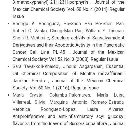
3-methoxyphenyl)-21H,23H-porphyrin
,
Journal of the
Mexican Chemical Society: Vol. 58 No. 4 (2014): Regular
Issue
Rodrigo A. Rodríguez, Po-Shen Pan Po-Shen Pan,
Robert C. Vasko, Chung-Mao Pan, William S. Disman,
Shelli R. McAlpine,
Structure-activity of Sansalvamide A
Derivatives and their Apoptotic Activity in the Pancreatic
Cancer Cell Line PL-45
,
Journal of the Mexican
Chemical Society: Vol. 52 No. 3 (2008): Regular Issue
Sara Tavakkoli-Khaledi, Jinous Asgarpanah,
Essential
Oil Chemical Composition of Mentha mozaffarianii
Jamzad Seeds
,
Journal of the Mexican Chemical
Society: Vol. 60 No. 1 (2016): Regular Issue
María Crystal Columba-Palomares, María Luisa
Villarreal, Silvia Marquina, Antonio Romero-Estrada,
Verónica Rodríguez-López, Laura Alvarez,
Antiproliferative and anti-inflammatory acyl glucosyl
flavones from the leaves of Bursera copallifera
,
Journal