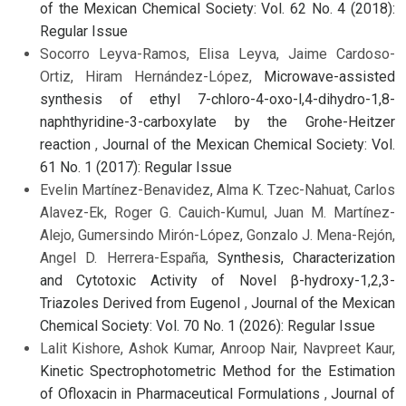
of the Mexican Chemical Society: Vol. 62 No. 4 (2018):
Regular Issue
Socorro Leyva-Ramos, Elisa Leyva, Jaime Cardoso-
Ortiz, Hiram Hernández-López,
Microwave-assisted
synthesis of ethyl 7-chloro-4-oxo-l,4-dihydro-1,8-
naphthyridine-3-carboxylate by the Grohe-Heitzer
reaction
,
Journal of the Mexican Chemical Society: Vol.
61 No. 1 (2017): Regular Issue
Evelin Martínez-Benavidez, Alma K. Tzec-Nahuat, Carlos
Alavez-Ek, Roger G. Cauich-Kumul, Juan M. Martínez-
Alejo, Gumersindo Mirón-López, Gonzalo J. Mena-Rejón,
Angel D. Herrera-España,
Synthesis, Characterization
and Cytotoxic Activity of Novel β-hydroxy-1,2,3-
Triazoles Derived from Eugenol
,
Journal of the Mexican
Chemical Society: Vol. 70 No. 1 (2026): Regular Issue
Lalit Kishore, Ashok Kumar, Anroop Nair, Navpreet Kaur,
Kinetic Spectrophotometric Method for the Estimation
of Ofloxacin in Pharmaceutical Formulations
,
Journal of