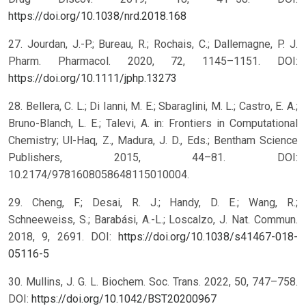
https://doi.org/10.1038/nrd.2018.168
27. Jourdan, J.-P.; Bureau, R.; Rochais, C.; Dallemagne, P. J.
Pharm. Pharmacol. 2020, 72, 1145–1151. DOI:
https://doi.org/10.1111/jphp.13273
28. Bellera, C. L.; Di Ianni, M. E.; Sbaraglini, M. L.; Castro, E. A.;
Bruno-Blanch, L. E.; Talevi, A. in: Frontiers in Computational
Chemistry; Ul-Haq, Z., Madura, J. D., Eds.; Bentham Science
Publishers, 2015, 44–81. DOI:
10.2174/9781608058648115010004.
29. Cheng, F.; Desai, R. J.; Handy, D. E.; Wang, R.;
Schneeweiss, S.; Barabási, A.-L.; Loscalzo, J. Nat. Commun.
2018, 9, 2691. DOI:
https://doi.org/10.1038/s41467-018-
05116-5
30. Mullins, J. G. L. Biochem. Soc. Trans. 2022, 50, 747–758.
DOI:
https://doi.org/10.1042/BST20200967