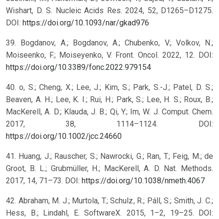
Wishart, D. S. Nucleic Acids Res. 2024, 52, D1265–D1275.
DOI:
https://doi.org/10.1093/nar/gkad976
39. Bogdanov, A.; Bogdanov, A.; Chubenko, V.; Volkov, N.;
Moiseenko, F.; Moiseyenko, V. Front. Oncol. 2022, 12. DOI:
https://doi.org/10.3389/fonc.2022.979154
40. o, S.; Cheng, X.; Lee, J.; Kim, S.; Park, S.-J.; Patel, D. S.;
Beaven, A. H.; Lee, K. I.; Rui, H.; Park, S.; Lee, H. S.; Roux, B.;
MacKerell, A. D.; Klauda, J. B.; Qi, Y.; Im, W. J. Comput. Chem.
2017, 38, 1114–1124. DOI:
https://doi.org/10.1002/jcc.24660
41. Huang, J.; Rauscher, S.; Nawrocki, G.; Ran, T.; Feig, M.; de
Groot, B. L.; Grubmüller, H.; MacKerell, A. D. Nat. Methods.
2017, 14, 71–73. DOI:
https://doi.org/10.1038/nmeth.4067
42. Abraham, M. J.; Murtola, T.; Schulz, R.; Páll, S.; Smith, J. C.;
Hess, B.; Lindahl, E. SoftwareX. 2015, 1–2, 19–25. DOI: