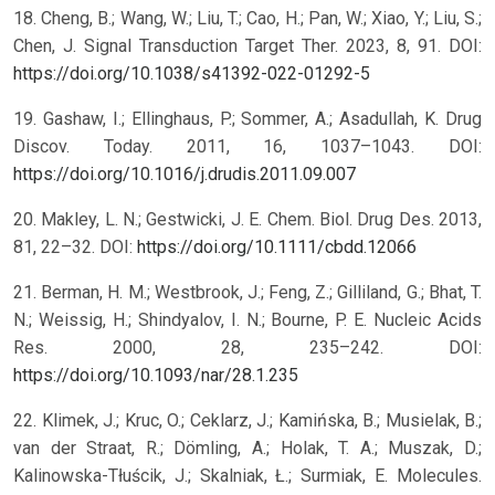
18. Cheng, B.; Wang, W.; Liu, T.; Cao, H.; Pan, W.; Xiao, Y.; Liu, S.;
Chen, J. Signal Transduction Target Ther. 2023, 8, 91. DOI:
https://doi.org/10.1038/s41392-022-01292-5
19. Gashaw, I.; Ellinghaus, P.; Sommer, A.; Asadullah, K. Drug
Discov. Today. 2011, 16, 1037–1043. DOI:
https://doi.org/10.1016/j.drudis.2011.09.007
20. Makley, L. N.; Gestwicki, J. E. Chem. Biol. Drug Des. 2013,
81, 22–32. DOI:
https://doi.org/10.1111/cbdd.12066
21. Berman, H. M.; Westbrook, J.; Feng, Z.; Gilliland, G.; Bhat, T.
N.; Weissig, H.; Shindyalov, I. N.; Bourne, P. E. Nucleic Acids
Res. 2000, 28, 235–242. DOI:
https://doi.org/10.1093/nar/28.1.235
22. Klimek, J.; Kruc, O.; Ceklarz, J.; Kamińska, B.; Musielak, B.;
van der Straat, R.; Dömling, A.; Holak, T. A.; Muszak, D.;
Kalinowska-Tłuścik, J.; Skalniak, Ł.; Surmiak, E. Molecules.