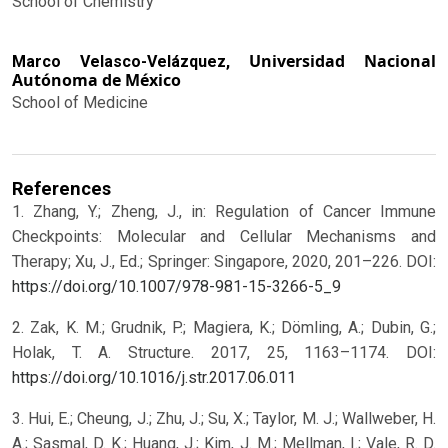
School of Chemistry
Universidad Nacional
Marco Velasco-Velázquez,
Autónoma de México
School of Medicine
References
1. Zhang, Y.; Zheng, J., in: Regulation of Cancer Immune
Checkpoints: Molecular and Cellular Mechanisms and
Therapy; Xu, J., Ed.; Springer: Singapore, 2020, 201–226. DOI:
https://doi.org/10.1007/978-981-15-3266-5_9
2. Zak, K. M.; Grudnik, P.; Magiera, K.; Dömling, A.; Dubin, G.;
Holak, T. A. Structure. 2017, 25, 1163–1174. DOI:
https://doi.org/10.1016/j.str.2017.06.011
3. Hui, E.; Cheung, J.; Zhu, J.; Su, X.; Taylor, M. J.; Wallweber, H.
A.; Sasmal, D. K.; Huang, J.; Kim, J. M.; Mellman, I.; Vale, R. D.