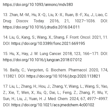
https://doi.org/10.1093/annonc/mdv383
13. Zhan, M.-M.; Hu, X.-Q.; Liu, X.-X.; Ruan, B.-F.; Xu, J.; Liao, C.
Drug Discov. Today. 2016, 21, 1027–1036. DOI:
https://doi.org/10.1016/j.drudis.2016.04.011
14. Liu, G.; Kang, S.; Wang, X.; Shang, F. Front. Oncol. 2021, 11.
DOI:
https://doi.org/10.3389/fonc.2021.669195
15. Hu, X.; Hay, J. W. Lung Cancer. 2018, 123, 166–171. DOI:
https://doi.org/10.1016/j.lungcan.2018.07.012
16. Bailly, C.; Vergoten, G. Biochem. Pharmacol. 2020, 174,
113821. DOI:
https://doi.org/10.1016/j.bcp.2020.113821
17. Liu, L.; Zhang, H.; Hou, J.; Zhang, Y.; Wang, L.; Wang, S.; Yao,
Z.; Xie, T.; Wen, X.; Xu, Q.; Dai, L.; Feng, Z.; Zhang, P.; Wu, Y.;
Sun, H.; Liu, J.; Yuan, H. J. Med. Chem. 2024, 67, 4977–4997.
DOI:
https://doi.org/10.1021/acs.jmedchem.4c00102