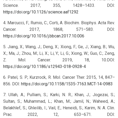
Science. 2017, 355, 1428–1433. DOI:
https://doi.org/10.1126/science.aaf1292
4. Marcucci, F.; Rumio, C.; Corti, A. Biochim. Biophys. Acta Rev.
Cancer. 2017, 1868, 571–583. DOI:
https://doi.org/10.1016/j.bbcan.2017.10.006
5. Jiang, X.; Wang, J.; Deng, X.; Xiong, F.; Ge, J.; Xiang, B.; Wu,
X.; Ma, J.; Zhou, M.; Li, X.; Li, Y.; Li, G.; Xiong, W.; Guo, C.; Zeng,
Z. Mol. Cancer. 2019, 18, 10.DOI:
https://doi.org/10.1186/s12943-018-0928-4
6. Patel, S. P.; Kurzrock, R. Mol. Cancer Ther. 2015, 14, 847–
856. DOI:
https://doi.org/10.1158/1535-7163.MCT-14-0983
7. Ullah, A.; Pulliam, S.; Karki, N. R.; Khan, J.; Jogezai, S.;
Sultan, S.; Muhammad, L.; Khan, M.; Jamil, N.; Waheed, A.;
Belakhlef, S.; Ghleilib, I.; Vail, E.; Heneidi, S.; Karim, N. A. Clin.
Prac. 2022, 12, 653–671. DOI: