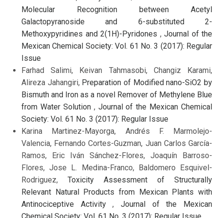
Molecular Recognition between Acetyl
Galactopyranoside and 6-substituted 2-
Methoxypyridines and 2(1H)-Pyridones
,
Journal of the
Mexican Chemical Society: Vol. 61 No. 3 (2017): Regular
Issue
Farhad Salimi, Keivan Tahmasobi, Changiz Karami,
Alireza Jahangiri,
Preparation of Modified nano-SiO2 by
Bismuth and Iron as a novel Remover of Methylene Blue
from Water Solution
,
Journal of the Mexican Chemical
Society: Vol. 61 No. 3 (2017): Regular Issue
Karina Martinez-Mayorga, Andrés F. Marmolejo-
Valencia, Fernando Cortes-Guzman, Juan Carlos García-
Ramos, Eric Iván Sánchez-Flores, Joaquín Barroso-
Flores, Jose L. Medina-Franco, Baldomero Esquivel-
Rodriguez,
Toxicity Assessment of Structurally
Relevant Natural Products from Mexican Plants with
Antinociceptive Activity
,
Journal of the Mexican
Chemical Society: Vol. 61 No. 3 (2017): Regular Issue