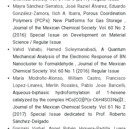
Mayra Sánchez-Serratos, José Raziel Álvarez, Eduardo
González-Zamora, Ilich A. Ibarra,
Porous Coordination
Polymers (PCPs): New Platforms for Gas Storage
,
Journal of the Mexican Chemical Society: Vol. 60 No. 2
(2016): Special Issue on Development on Material
Science / Regular Issue
Vahid Vahabi, Hamed Soleymanabadi,
A Quantum
Mechanical Analysis of the Electronic Response of BN
Nanocluster to Formaldehyde
,
Journal of the Mexican
Chemical Society: Vol. 60 No. 1 (2016): Regular Issue
María Modroño-Alonso, William Castro, Francisco
Lopez-Linares, Merlín Rosales, Pablo Jose Baricelli,
Aqueous-biphasic hydroformylation of 1-hexene
catalyzed by the complex HCo(CO)[P(o-C6H4SO3Na)]3
,
Journal of the Mexican Chemical Society: Vol. 61 No. 2
(2017): Special Issue dedicated to Prof. Roberto
Sánchez-Delgado
Gonzalo Visbal, Angel Rubén Higuera-Padilla, Luana