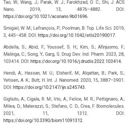
Tao, W.; Wang, J.; Parak, W. J.; Farokhzad, O. C.; Shi, J. ACS
Nano. 2019, 13, 4876–4882. DOI:
https://doi.org/10.1021/acsnano.9b01696
.
Śmigiel, W. M.; Lefrançois, P.; Poolman, B. Top. Life Sci. 2019,
3, 445–458. DOI:
https://doi.org/10.1042/etls20190017
.
Abdella, S.; Abid, F.; Youssef, S. H.; Kim, S.; Afinjuomo, F.;
Malinga, C.; Song, Y.; Garg, S. Drug Dev. Ind. Pharm. 2023, 28,
103414. DOI:
https://doi.org/10.1016/j.drudis.2022.103414
.
Hendi, A.; Hassan, M. U.; Elsherif, M.; Alqattan, B.; Park, S.;
Yetisen, A. K.; Butt, H. Int. J. Nanomed. 2020, 15, 3887–3901.
DOI:
https://doi.org/10.2147/ijn.s245743
.
Gigliuto, A.; Cigala, R. M.; Irto, A.; Felice, M. R.; Pettignano, A.;
Milea, D.; Materazzi, S.; Stefano, C. D.; Crea, F. Biomolecules.
2021, 11, 1312. DOI:
https://doi.org/10.3390/biom11091312
.