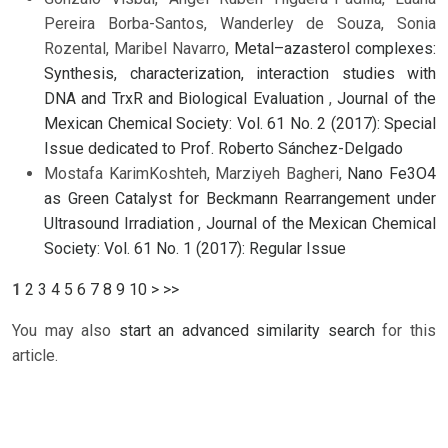
Pereira Borba-Santos, Wanderley de Souza, Sonia
Rozental, Maribel Navarro,
Metal–azasterol complexes:
Synthesis, characterization, interaction studies with
DNA and TrxR and Biological Evaluation
,
Journal of the
Mexican Chemical Society: Vol. 61 No. 2 (2017): Special
Issue dedicated to Prof. Roberto Sánchez-Delgado
Mostafa KarimKoshteh, Marziyeh Bagheri,
Nano Fe3O4
as Green Catalyst for Beckmann Rearrangement under
Ultrasound Irradiation
,
Journal of the Mexican Chemical
Society: Vol. 61 No. 1 (2017): Regular Issue
1
2
3
4
5
6
7
8
9
10
>
>>
You may also
start an advanced similarity search
for this
article.