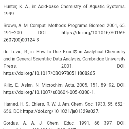
Hunter, K. A., in: Acid-base Chemistry of Aquatic Systems,
1999.
Brown, A. M. Comput. Methods Programs Biomed. 2001, 65,
191–200. DOI:
https://doi.org/10.1016/S0169-
2607(00)00124-3
de Levie, R., in: How to Use Excel® in Analytical Chemistry
and in General Scientific Data Analysis; Cambridge University
Press, 2001.
DOI:
https://doi.org/10.1017/CBO9780511808265
Kiliç, E.; Aslan, N. Microchim. Acta. 2005, 151, 89–92. DOI:
https://doi.org/10.1007/s00604-005-0380-1
.
Harned, H. S.; Ehlers, R. W. J. Am. Chem. Soc. 1933, 55, 652–
656. DOI:
https://doi.org/10.1021/ja01329a027
.
Gordus, A. A. J. Chem. Educ. 1991, 68 397. DOI: