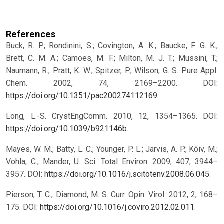
References
Buck, R. P.; Rondinini, S.; Covington, A. K.; Baucke, F. G. K.;
Brett, C. M. A.; Camöes, M. F.; Milton, M. J. T.; Mussini, T.;
Naumann, R.; Pratt, K. W.; Spitzer, P.; Wilson, G. S. Pure Appl.
Chem. 2002, 74, 2169–2200.
DOI:
https://doi.org/10.1351/pac200274112169
Long, L.-S. CrystEngComm. 2010, 12, 1354–1365. DOI:
https://doi.org/10.1039/b921146b
.
Mayes, W. M.; Batty, L. C.; Younger, P. L.; Jarvis, A. P.; Kõiv, M.;
Vohla, C.; Mander, U. Sci. Total Environ. 2009, 407, 3944–
3957. DOI:
https://doi.org/10.1016/j.scitotenv.2008.06.045
.
Pierson, T. C.; Diamond, M. S. Curr. Opin. Virol. 2012, 2, 168–
175. DOI:
https://doi.org/10.1016/j.coviro.2012.02.011
.