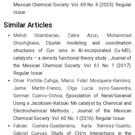
Mexican Chemical Society: Vol. 69 No. 4 (2025): Regular
Issue
Similar Articles
Mehdi Ghambarian, Zahra Azizi, Mohammad
Ghashghaee,
Cluster modeling and coordination
structures of Cu+ ions in Al-incorporated Cu-MEL
catalysts – a density functional theory study
,
Journal of
the Mexican Chemical Society: Vol. 61 No. 1 (2017):
Regular Issue
Omar Portilla-Zuñiga, Marco Fidel Mosquera-Ramírez,
Jaime Martín-Franco, Olga Lucía oyos-Saavedra,
Germán Cuervo-Ochoa,
Epoxidation of Neral/Geranial
Using a Jacobsen-Katsuki Mn catalyst by Chemical and
Electrochemical Methods
,
Journal of the Mexican
Chemical Society: Vol. 60 No. 1 (2016): Regular Issue
Fabian Cuetara-Guadarrama, Karla Ramírez-Gualito,
Gabriel Cuevas,
Study of CH/π Interactions in the