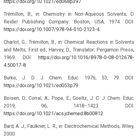
https://doi.org/10.1021/ed068p397
.
Trémillon, B., in: Chemistry in Non-Aqueous Solvents; D.
Reidel Publishing Company: Boston, USA, 1974. DOI:
https://doi.org/10.1007/978-94-010-2123-4
.
Charlot, G.; Trémillon, B., in: Chemical Reactions in Solvents
and Melts, First ed.; Harvey, D., Translator; Pergamon Press,
1969.
DOI:
https://doi.org/10.1016/B978-0-08-012678-
4.50017-8
Burke, J. D. J. Chem. Educ. 1976, 53, 79. DOI:
https://doi.org/10.1021/ed053p79
.
Boisen, O.; Corral, A.; Pope, E.; Goeltz, J. C. J. Chem. Educ.
2019, 96, 1418–1423. DOI:
https://doi.org/10.1021/acs.jchemed.8b00812
.
Bard, A. J.; Faulkner, L. R., in: Electrochemical Methods; Wiley,
2000.