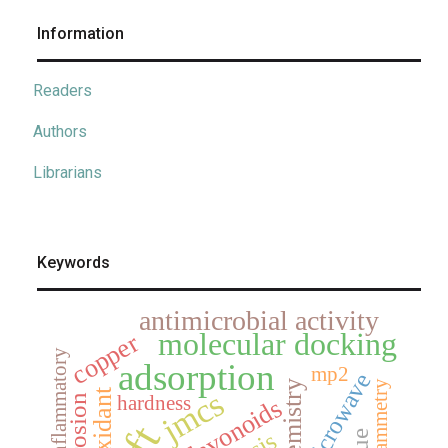
Information
Readers
Authors
Librarians
Keywords
antimicrobial activity
molecular docking
copper
anti-inflammatory
adsorption
mp2
microwave
jmcs
antioxidant
hardness
corrosion
flavonoids