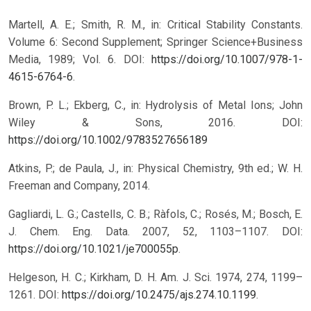
Martell, A. E.; Smith, R. M., in: Critical Stability Constants.
Volume 6: Second Supplement; Springer Science+Business
Media, 1989; Vol. 6. DOI:
https://doi.org/10.1007/978-1-
4615-6764-6
.
Brown, P. L.; Ekberg, C., in: Hydrolysis of Metal Ions; John
Wiley & Sons, 2016.
DOI:
https://doi.org/10.1002/9783527656189
Atkins, P.; de Paula, J., in: Physical Chemistry, 9th ed.; W. H.
Freeman and Company, 2014.
Gagliardi, L. G.; Castells, C. B.; Ràfols, C.; Rosés, M.; Bosch, E.
J. Chem. Eng. Data. 2007, 52, 1103–1107. DOI:
https://doi.org/10.1021/je700055p
.
Helgeson, H. C.; Kirkham, D. H. Am. J. Sci. 1974, 274, 1199–
1261. DOI:
https://doi.org/10.2475/ajs.274.10.1199
.