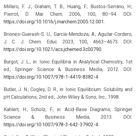
Millero, F. J.; Graham, T. B.; Huang, F.; Bustos-Serrano, H.;
Pierrot, D. Mar. Chem. 2006, 100, 80–94. DOI:
https://doi.org/10.1016/j.marchem.2005.12.001
.
Briones-Guerash-S. U.; García-Mendoza, A.; Aguilar-Cordero,
J. C. J. Chem. Educ. 2023, 100, 4663–4673. DOI:
https://doi.org/10.1021/acs.jchemed.3c00790
.
Burgot, J. L., in: Ionic Equilibria in Analytical Chemistry, 1st
ed.; Springer Science & Business Media, 2012.
DOI:
https://doi.org/10.1007/978-1-4419-8382-4
Butler, J. N.; Cogley, D. R., in: Ionic Equilibrium: Solubility and
pH Calculations, 2nd ed.; John Wiley & Sons, Inc., 1998.
Kahlert, H.; Scholz, F., in: Acid-Base Diagrams; Springer
Science & Business Media, 2013.
DOI:
https://doi.org/10.1007/978-3-642-37902-4