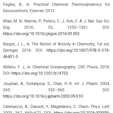
Fegley, B., in: Practical Chemical Thermodynamics for
Geoscientists; Elsevier, 2013.
Khan, M. N.; Warrier, P.; Peters, C. J.; Koh, C. A. J. Nat. Gas Sci.
Eng. 2016, 35, 1355–1361. DOI:
https://doi.org/10.1016/j.jngse.2016.03.092
.
Burgot, J. L., in: The Notion of Activity in Chemistry, 1st ed.;
Springer, 2016.
DOI:
https://doi.org/10.1007/978-3-319-
46401-5
Millero, F. J., in: Chemical Oceanography; CRC Press, 2016.
DOI:
https://doi.org/10.1201/b14753
Jouyban, A.; Soltanpour, S.; Chan, H.-K. Int. J. Pharm. 2004,
269, 353–360. DOI:
https://doi.org/10.1016/j.ijpharm.2003.09.010
.
Catenaccio, A.; Daruich, Y.; Magallanes, C. Chem. Phys. Lett.
2003, 367, 669–671.
DOI:
https://doi.org/10.1016/S0009-