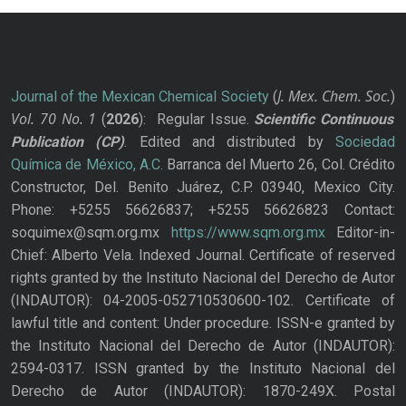
J. Mex. Chem. Soc.
Journal of the Mexican Chemical Society
(
)
Vol. 70
No.
1
(
2026
): Regular Issue.
Scientific Continuous
Publication
(CP)
. Edited and distributed by
Sociedad
Química de México, A.C.
Barranca del Muerto 26, Col. Crédito
Constructor, Del. Benito Juárez, C.P. 03940, Mexico City.
Phone: +5255 56626837; +5255 56626823 Contact:
soquimex@sqm.org.mx
https://www.sqm.org.mx
Editor-in-
Chief: Alberto Vela. Indexed Journal. Certificate of reserved
rights granted by the Instituto Nacional del Derecho de Autor
(INDAUTOR): 04-2005-052710530600-102. Certificate of
lawful title and content: Under procedure. ISSN-e granted by
the Instituto Nacional del Derecho de Autor (INDAUTOR):
2594-0317. ISSN granted by the Instituto Nacional del
Derecho de Autor (INDAUTOR): 1870-249X. Postal