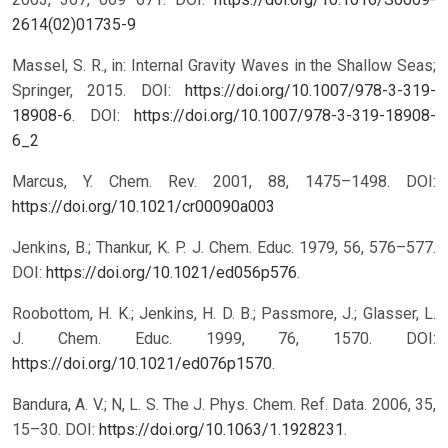
2614(02)01735-9
Massel, S. R., in: Internal Gravity Waves in the Shallow Seas;
Springer, 2015. DOI:
https://doi.org/10.1007/978-3-319-
18908-6
.
DOI:
https://doi.org/10.1007/978-3-319-18908-
6_2
Marcus, Y. Chem. Rev. 2001, 88, 1475–1498.
DOI:
https://doi.org/10.1021/cr00090a003
Jenkins, B.; Thankur, K. P. J. Chem. Educ. 1979, 56, 576–577.
DOI:
https://doi.org/10.1021/ed056p576
.
Roobottom, H. K.; Jenkins, H. D. B.; Passmore, J.; Glasser, L.
J. Chem. Educ. 1999, 76, 1570. DOI:
https://doi.org/10.1021/ed076p1570
.
Bandura, A. V.; N, L. S. The J. Phys. Chem. Ref. Data. 2006, 35,
15–30. DOI:
https://doi.org/10.1063/1.1928231
.