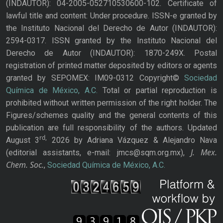
(INDAUTOR): 04-2005-052710530600-102. Certificate of
lawful title and content: Under procedure. ISSN-e granted by
the Instituto Nacional del Derecho de Autor (INDAUTOR):
2594-0317. ISSN granted by the Instituto Nacional del
Derecho de Autor (INDAUTOR): 1870-249X. Postal
registration of printed matter deposited by editors or agents
granted by SEPOMEX: IM09-0312 Copyright©
Sociedad
Química de México, A.C.
Total or partial reproduction is
prohibited without written permission of the right holder. The
Figures/schemes quality and the general contents of this
publication are full responsibility of the authors. Updated
rd,
August 3
2026 by Adriana Vázquez & Alejandro Nava
J. Mex.
(editorial assistants, e-mail: jmcs@sqm.org.mx),
Chem. Soc.
,
Sociedad Química de México, A.C.