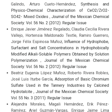
Galindo, Arturo Cueto-Hernández,
Synthesis and
Physico-Chemical Characterization of CeO2/ZrO2-
SO42- Mixed Oxides
,
Journal of the Mexican Chemical
Society: Vol. 56 No. 2 (2012): Regular Issue
Enrique Javier Jiménez Regalado, Claudia Cecilia Rivera
Vallejo, Hortensia Maldonado Textle, Ramiro Guerrero,
Jorge Félix Espinosa Muñoz,
Influence of Hydrophobe,
Surfactant and Salt Concentrations in Hydrophobically
Modified Alkali-Soluble Polymers Obtained by Solution
Polymerization
,
Journal of the Mexican Chemical
Society: Vol. 56 No. 2 (2012): Regular Issue
Beatriz Eugenia López Muñoz, Roberto Rivera Robles,
José Luis Iturbe García,
Adsorption of Basic Chromium
Sulfate Used in the Tannery Industries by Calcined
Hydrotalcite
,
Journal of the Mexican Chemical Society:
Vol. 55 No. 3 (2011): Regular Issue
Alejandra Morales, Magali Hernández, Erik Pérez-
Ramírez, Ariel Guzmán-Vargas, Enrique Jaime Lima