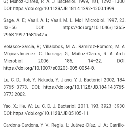
G.; Muñoz-Clares, R. A. J. Bacteriol. 1999, 181, 1292–1300.
DOI:
https://doi.org/10.1128/JB.181.4.1292-1300.1999
.
Sage, A. E.; Vasil, A. I.; Vasil, M. L. Mol. Microbiol. 1997, 23,
43–56 DOI:
https://doi.org/10.1046/j.1365-
2958.1997.1681542.x
.
Velasco-García, R.; Villalobos, M. A.; Ramírez-Romero, M. A.
Mújica-Jiménez, C; Iturriaga, G.; Muñoz-Clares, R. A. Arch.
Microbiol. 2006, 185, 14–22. DOI:
https://doi.org/10.1007/s00203-005-0054-8
.
Lu, C. D.; Itoh, Y.; Nakada, Y.; Jiang, Y. J. Bacteriol. 2002, 184,
3765–3773. DOI:
https://doi.org/10.1128/JB.184.14.3765-
3773.2002
.
Yao, X.; He, W.; Lu, C. D. J. Bacteriol. 2011, 193, 3923–3930.
DOI:
https://doi.org/10.1128/JB.05105-11
.
Cardona-Cardona, Y. V.; Regla, I.; Juárez-Díaz, J. A.; Carrillo-