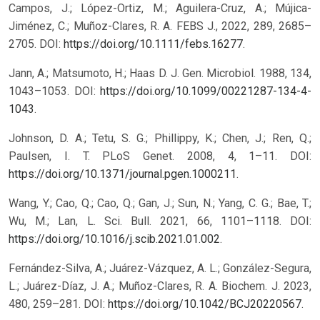
Campos, J.; López-Ortiz, M.; Aguilera-Cruz, A.; Mújica-
Jiménez, C.; Muñoz-Clares, R. A. FEBS J., 2022, 289, 2685–
2705. DOI:
https://doi.org/10.1111/febs.16277
.
Jann, A.; Matsumoto, H.; Haas D. J. Gen. Microbiol. 1988, 134,
1043–1053. DOI:
https://doi.org/10.1099/00221287-134-4-
1043
.
Johnson, D. A.; Tetu, S. G.; Phillippy, K.; Chen, J.; Ren, Q.;
Paulsen, I. T. PLoS Genet. 2008, 4, 1–11. DOI:
https://doi.org/10.1371/journal.pgen.1000211
.
Wang, Y.; Cao, Q.; Cao, Q.; Gan, J.; Sun, N.; Yang, C. G.; Bae, T.;
Wu, M.; Lan, L. Sci. Bull. 2021, 66, 1101–1118. DOI:
https://doi.org/10.1016/j.scib.2021.01.002
.
Fernández-Silva, A.; Juárez-Vázquez, A. L.; González-Segura,
L.; Juárez-Díaz, J. A.; Muñoz-Clares, R. A. Biochem. J. 2023,
480, 259–281. DOI:
https://doi.org/10.1042/BCJ20220567
.