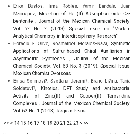
Erika Bustos, Irma Robles, Yamir Bandala, Juan
Manríquez,
Modeling of Hg (II) Adsorption onto Ca-
bentonite
,
Journal of the Mexican Chemical Society:
Vol. 62 No. 2 (2018): Special Issue on “Modern
Analytical Chemistry in Interdisciplinary Research”
Horacio F. Olivo, Rosmarbel Morales-Nava,
Synthetic
Applications of Sulfur-based Chiral Auxiliaries in
Asymmetric Syntheses
,
Journal of the Mexican
Chemical Society: Vol. 63 No. 3 (2019): Special Issue:
Mexican Chemist Overseas
Enisa Selimovi?, Svetlana Jeremi?, Braho Li?ina, Tanja
Soldatovi?,
Kinetics, DFT Study and Antibacterial
Activity of Zinc(II) and Copper(II) Terpyridine
Complexes
,
Journal of the Mexican Chemical Society:
Vol. 62 No. 1 (2018): Regular Issue
<<
<
14
15
16
17
18
19
20
21
22
23
>
>>