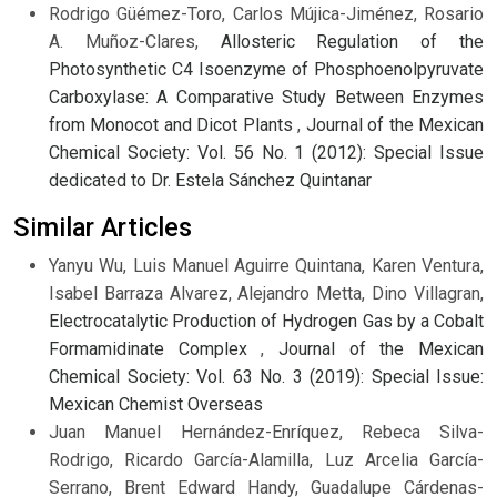
Rodrigo Güémez-Toro, Carlos Mújica-Jiménez, Rosario
A. Muñoz-Clares,
Allosteric Regulation of the
Photosynthetic C4 Isoenzyme of Phosphoenolpyruvate
Carboxylase: A Comparative Study Between Enzymes
from Monocot and Dicot Plants
,
Journal of the Mexican
Chemical Society: Vol. 56 No. 1 (2012): Special Issue
dedicated to Dr. Estela Sánchez Quintanar
Similar Articles
Yanyu Wu, Luis Manuel Aguirre Quintana, Karen Ventura,
Isabel Barraza Alvarez, Alejandro Metta, Dino Villagran,
Electrocatalytic Production of Hydrogen Gas by a Cobalt
Formamidinate Complex
,
Journal of the Mexican
Chemical Society: Vol. 63 No. 3 (2019): Special Issue:
Mexican Chemist Overseas
Juan Manuel Hernández-Enríquez, Rebeca Silva-
Rodrigo, Ricardo García-Alamilla, Luz Arcelia García-
Serrano, Brent Edward Handy, Guadalupe Cárdenas-