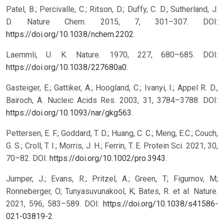
Patel, B.; Percivalle, C.; Ritson, D.; Duffy, C. D.; Sutherland, J.
D. Nature Chem. 2015, 7, 301–307. DOI:
https://doi.org/10.1038/nchem.2202
.
Laemmli, U. K. Nature. 1970, 227, 680–685. DOI:
https://doi.org/10.1038/227680a0
.
Gasteiger, E.; Gattiker, A.; Hoogland, C.; Ivanyi, I.; Appel R. D.,
Bairoch, A. Nucleic Acids Res. 2003, 31, 3784–3788. DOI:
https://doi.org/10.1093/nar/gkg563
.
Pettersen, E. F.; Goddard, T. D.; Huang, C. C.; Meng, E.C.; Couch,
G. S.; Croll, T. I.; Morris, J. H.; Ferrin, T. E. Protein Sci. 2021, 30,
70–82. DOI:
https://doi.org/10.1002/pro.3943
.
Jumper, J.; Evans, R.; Pritzel, A.; Green, T; Figurnov, M;
Ronneberger, O; Tunyasuvunakool, K; Bates, R. et al. Nature.
2021, 596, 583–589. DOI:
https://doi.org/10.1038/s41586-
021-03819-2
.