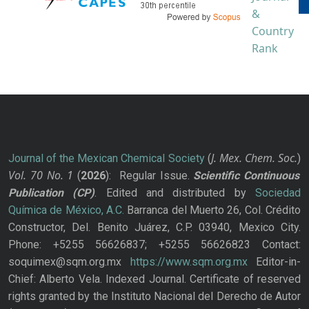
J. Mex. Chem. Soc.
Journal of the Mexican Chemical Society
(
)
Vol. 70
No.
1
(
2026
): Regular Issue.
Scientific Continuous
Publication
(CP)
. Edited and distributed by
Sociedad
Química de México, A.C.
Barranca del Muerto 26, Col. Crédito
Constructor, Del. Benito Juárez, C.P. 03940, Mexico City.
Phone: +5255 56626837; +5255 56626823 Contact:
soquimex@sqm.org.mx
https://www.sqm.org.mx
Editor-in-
Chief: Alberto Vela. Indexed Journal. Certificate of reserved
rights granted by the Instituto Nacional del Derecho de Autor