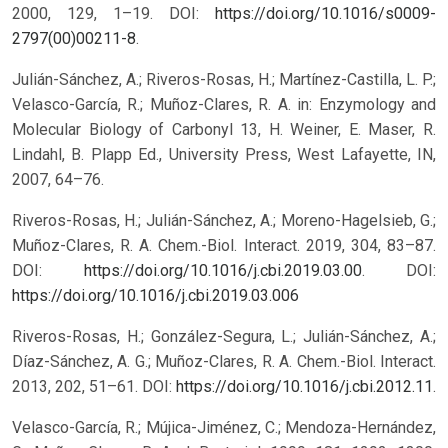
2000, 129, 1–19. DOI:
https://doi.org/10.1016/s0009-
2797(00)00211-8
.
Julián-Sánchez, A.; Riveros-Rosas, H.; Martínez-Castilla, L. P.;
Velasco-García, R.; Muñoz-Clares, R. A. in: Enzymology and
Molecular Biology of Carbonyl 13, H. Weiner, E. Maser, R.
Lindahl, B. Plapp Ed., University Press, West Lafayette, IN,
2007, 64–76.
Riveros-Rosas, H.; Julián-Sánchez, A.; Moreno-Hagelsieb, G.;
Muñoz-Clares, R. A. Chem.-Biol. Interact. 2019, 304, 83–87.
DOI:
https://doi.org/10.1016/j.cbi.2019.03.00
.
DOI:
https://doi.org/10.1016/j.cbi.2019.03.006
Riveros-Rosas, H.; González-Segura, L.; Julián-Sánchez, A.;
Díaz-Sánchez, A. G.; Muñoz-Clares, R. A. Chem.-Biol. Interact.
2013, 202, 51–61. DOI:
https://doi.org/10.1016/j.cbi.2012.11
.
Velasco-García, R.; Mújica-Jiménez, C.; Mendoza-Hernández,