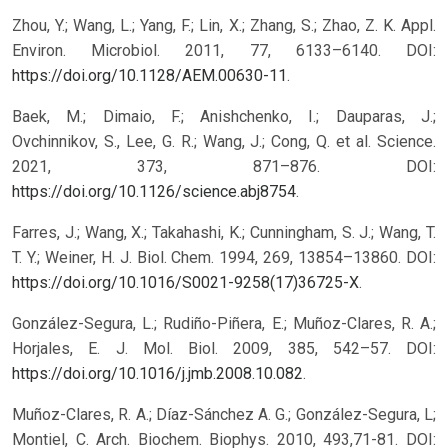
Zhou, Y.; Wang, L.; Yang, F.; Lin, X.; Zhang, S.; Zhao, Z. K. Appl.
Environ. Microbiol. 2011, 77, 6133–6140. DOI:
https://doi.org/10.1128/AEM.00630-11
.
Baek, M.; Dimaio, F.; Anishchenko, I.; Dauparas, J.;
Ovchinnikov, S., Lee, G. R.; Wang, J.; Cong, Q. et al. Science.
2021, 373, 871–876. DOI:
https://doi.org/10.1126/science.abj8754
.
Farres, J.; Wang, X.; Takahashi, K.; Cunningham, S. J.; Wang, T.
T. Y.; Weiner, H. J. Biol. Chem. 1994, 269, 13854–13860. DOI:
https://doi.org/10.1016/S0021-9258(17)36725-X
.
González-Segura, L.; Rudiño-Piñera, E.; Muñoz-Clares, R. A.;
Horjales, E. J. Mol. Biol. 2009, 385, 542–57. DOI:
https://doi.org/10.1016/j.jmb.2008.10.082
.
Muñoz-Clares, R. A.; Díaz-Sánchez A. G.; González-Segura, L;
Montiel, C. Arch. Biochem. Biophys. 2010, 493,71-81. DOI: