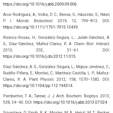
https://doi.org/10.1016/j.abb.2009.09.006
.
Arce-Rodríguez, A.; Volke, D. C.; Bense, S.; Häussler, S.; Nikel,
P. I. Microb. Biotechnol. 2019, 12, 799–813. DOI:
https://doi.org/10.1111/1751-7915.13439
.
Riveros-Rosas, H.; González-Segura, L.; Julián-Sánchez, A.
G.; Díaz-Sánchez, Muñoz-Clares, R. A. Chem.-Biol. Interact.
2013, 202, 51–61. DOI:
https://doi.org/10.1016/j.cbi.2012.11.015
.
Díaz-Sánchez, A. G.; González-Segura, L.; Mújica-Jiménez, C.;
Rudiño-Piñera, E.; Montiel, C.; Martínez-Castilla, L. P.; Muñoz-
Clares, R. A. Plant Physiol. 2012, 158, 1570–1582. DOI:
https://doi.org/10.1104/pp.112.194514
.
Pemberton, T. A.; Tanner, J. J. Arch. Biochem. Biophys. 2013,
538, 34–40. DOI:
https://doi.org/10.1016/j.abb.2013.07.024
.
Srivastava, D; Singh, R. K.; Moxley, M. A.; Henzl, M. T.; Becker,