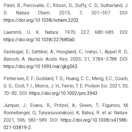
Patel, B.; Percivalle, C.; Ritson, D.; Duffy, C. D.; Sutherland, J.
D. Nature Chem. 2015, 7, 301–307. DOI:
https://doi.org/10.1038/nchem.2202
.
Laemmli, U. K. Nature. 1970, 227, 680–685. DOI:
https://doi.org/10.1038/227680a0
.
Gasteiger, E.; Gattiker, A.; Hoogland, C.; Ivanyi, I.; Appel R. D.,
Bairoch, A. Nucleic Acids Res. 2003, 31, 3784–3788. DOI:
https://doi.org/10.1093/nar/gkg563
.
Pettersen, E. F.; Goddard, T. D.; Huang, C. C.; Meng, E.C.; Couch,
G. S.; Croll, T. I.; Morris, J. H.; Ferrin, T. E. Protein Sci. 2021, 30,
70–82. DOI:
https://doi.org/10.1002/pro.3943
.
Jumper, J.; Evans, R.; Pritzel, A.; Green, T; Figurnov, M;
Ronneberger, O; Tunyasuvunakool, K; Bates, R. et al. Nature.
2021, 596, 583–589. DOI:
https://doi.org/10.1038/s41586-
021-03819-2
.