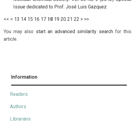
Issue dedicated to Prof. José Luis Gazquez
<<
<
13
14
15
16
17
18
19
20
21
22
>
>>
You may also
start an advanced similarity search
for this
article.
Information
Readers
Authors
Librarians