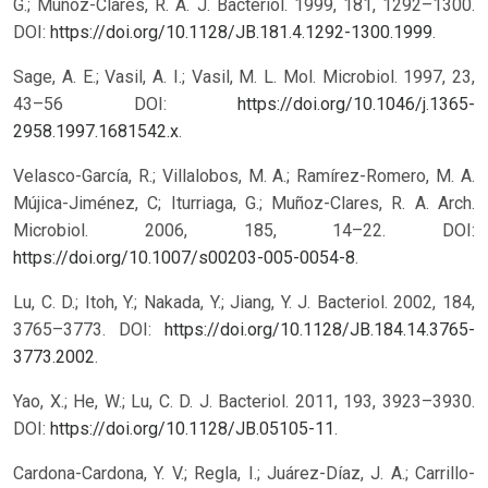
G.; Muñoz-Clares, R. A. J. Bacteriol. 1999, 181, 1292–1300.
DOI:
https://doi.org/10.1128/JB.181.4.1292-1300.1999
.
Sage, A. E.; Vasil, A. I.; Vasil, M. L. Mol. Microbiol. 1997, 23,
43–56 DOI:
https://doi.org/10.1046/j.1365-
2958.1997.1681542.x
.
Velasco-García, R.; Villalobos, M. A.; Ramírez-Romero, M. A.
Mújica-Jiménez, C; Iturriaga, G.; Muñoz-Clares, R. A. Arch.
Microbiol. 2006, 185, 14–22. DOI:
https://doi.org/10.1007/s00203-005-0054-8
.
Lu, C. D.; Itoh, Y.; Nakada, Y.; Jiang, Y. J. Bacteriol. 2002, 184,
3765–3773. DOI:
https://doi.org/10.1128/JB.184.14.3765-
3773.2002
.
Yao, X.; He, W.; Lu, C. D. J. Bacteriol. 2011, 193, 3923–3930.
DOI:
https://doi.org/10.1128/JB.05105-11
.
Cardona-Cardona, Y. V.; Regla, I.; Juárez-Díaz, J. A.; Carrillo-