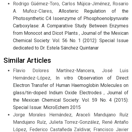
Rodrigo Güémez-Toro, Carlos Mújica-Jiménez, Rosario
A. Muñoz-Clares,
Allosteric Regulation of the
Photosynthetic C4 Isoenzyme of Phosphoenolpyruvate
Carboxylase: A Comparative Study Between Enzymes
from Monocot and Dicot Plants
,
Journal of the Mexican
Chemical Society: Vol. 56 No. 1 (2012): Special Issue
dedicated to Dr. Estela Sánchez Quintanar
Similar Articles
Flavio Dolores Martínez-Mancera, José Luis
Hernández-López,
In vitro Observation of Direct
Electron Transfer of Human Haemoglobin Molecules on
glass/tin-doped Indium Oxide Electrodes
,
Journal of
the Mexican Chemical Society: Vol. 59 No. 4 (2015):
Special Issue: MicroEchem 2015
Jorge Morales Hernández, Araceli Mandujano Ruíz
Mandujano Ruíz, Julieta Torrez-González, René Antaño
López, Federico Castañeda Zaldivar, Francisco Javier