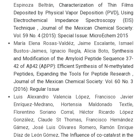
Espinoza Beltrán,
Characterization of Thin Films
Deposited by Physical Vapor Deposition (PVD), Using
Electrochemical Impedance Spectroscopy (EIS)
Technique
,
Journal of the Mexican Chemical Society:
Vol. 59 No. 4 (2015): Special Issue: MicroEchem 2015
María Elena Rosas-Valdéz, Jaime Escalante, Ismael
Bustos-Jaimes, Ignacio Regla, Alicia Boto,
Synthesis
and Modification of the Amyloid Peptide Sequence 37-
42 of Aβ42 (AβPP): Efficient Synthesis of N-methylated
Peptides, Expanding the Tools for Peptide Research
,
Journal of the Mexican Chemical Society: Vol. 60 No. 3
(2016): Regular Issue
Luis Alexandro Valencia López, Francisco Javier
Enríquez-Medrano, Hortensia Maldonado Textle,
Florentino Soriano Corral, Héctor Ricardo López
González, Claude St Thomas, Francisco Hernández
Gámez, José Luis Olivares Romero, Ramón Enrique
Díaz de León Gómez,
The Influence of co-catalyst in the