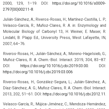
2000, 129, 1–19. DOI:
https://doi.org/10.1016/s0009-
2797(00)00211-8
.
Julián-Sánchez, A.; Riveros-Rosas, H.; Martínez-Castilla, L. P.;
Velasco-García, R.; Muñoz-Clares, R. A. in: Enzymology and
Molecular Biology of Carbonyl 13, H. Weiner, E. Maser, R.
Lindahl, B. Plapp Ed., University Press, West Lafayette, IN,
2007, 64–76.
Riveros-Rosas, H.; Julián-Sánchez, A.; Moreno-Hagelsieb, G.;
Muñoz-Clares, R. A. Chem.-Biol. Interact. 2019, 304, 83–87.
DOI:
https://doi.org/10.1016/j.cbi.2019.03.00
.
DOI:
https://doi.org/10.1016/j.cbi.2019.03.006
Riveros-Rosas, H.; González-Segura, L.; Julián-Sánchez, A.;
Díaz-Sánchez, A. G.; Muñoz-Clares, R. A. Chem.-Biol. Interact.
2013, 202, 51–61. DOI:
https://doi.org/10.1016/j.cbi.2012.11
.
Velasco-García, R.; Mújica-Jiménez, C.; Mendoza-Hernández,