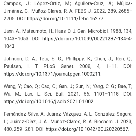
Campos, J.; López-Ortiz, M.; Aguilera-Cruz, A.; Mújica-
Jiménez, C.; Muñoz-Clares, R. A. FEBS J., 2022, 289, 2685–
2705. DOI:
https://doi.org/10.1111/febs.16277
.
Jann, A.; Matsumoto, H.; Haas D. J. Gen. Microbiol. 1988, 134,
1043–1053. DOI:
https://doi.org/10.1099/00221287-134-4-
1043
.
Johnson, D. A.; Tetu, S. G.; Phillippy, K.; Chen, J.; Ren, Q.;
Paulsen, I. T. PLoS Genet. 2008, 4, 1–11. DOI:
https://doi.org/10.1371/journal.pgen.1000211
.
Wang, Y.; Cao, Q.; Cao, Q.; Gan, J.; Sun, N.; Yang, C. G.; Bae, T.;
Wu, M.; Lan, L. Sci. Bull. 2021, 66, 1101–1118. DOI:
https://doi.org/10.1016/j.scib.2021.01.002
.
Fernández-Silva, A.; Juárez-Vázquez, A. L.; González-Segura,
L.; Juárez-Díaz, J. A.; Muñoz-Clares, R. A. Biochem. J. 2023,
480, 259–281. DOI:
https://doi.org/10.1042/BCJ20220567
.