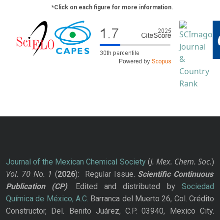
*Click on each figure for more information.
J. Mex. Chem. Soc.
Journal of the Mexican Chemical Society
(
)
Vol. 70
No.
1
(
2026
): Regular Issue.
Scientific Continuous
Publication
(CP)
. Edited and distributed by
Sociedad
Química de México, A.C.
Barranca del Muerto 26, Col. Crédito
Constructor, Del. Benito Juárez, C.P. 03940, Mexico City.