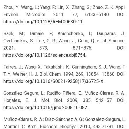
Zhou, Y.; Wang, L.; Yang, F.; Lin, X.; Zhang, S.; Zhao, Z. K. Appl.
Environ. Microbiol. 2011, 77, 6133–6140. DOI:
https://doi.org/10.1128/AEM.00630-11
.
Baek, M.; Dimaio, F.; Anishchenko, I.; Dauparas, J.;
Ovchinnikov, S., Lee, G. R.; Wang, J.; Cong, Q. et al. Science.
2021, 373, 871–876. DOI:
https://doi.org/10.1126/science.abj8754
.
Farres, J.; Wang, X.; Takahashi, K.; Cunningham, S. J.; Wang, T.
T. Y.; Weiner, H. J. Biol. Chem. 1994, 269, 13854–13860. DOI:
https://doi.org/10.1016/S0021-9258(17)36725-X
.
González-Segura, L.; Rudiño-Piñera, E.; Muñoz-Clares, R. A.;
Horjales, E. J. Mol. Biol. 2009, 385, 542–57. DOI:
https://doi.org/10.1016/j.jmb.2008.10.082
.
Muñoz-Clares, R. A.; Díaz-Sánchez A. G.; González-Segura, L;
Montiel, C. Arch. Biochem. Biophys. 2010, 493,71-81. DOI: