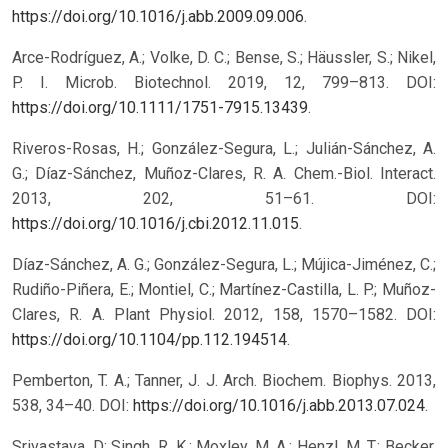
https://doi.org/10.1016/j.abb.2009.09.006
.
Arce-Rodríguez, A.; Volke, D. C.; Bense, S.; Häussler, S.; Nikel,
P. I. Microb. Biotechnol. 2019, 12, 799–813. DOI:
https://doi.org/10.1111/1751-7915.13439
.
Riveros-Rosas, H.; González-Segura, L.; Julián-Sánchez, A.
G.; Díaz-Sánchez, Muñoz-Clares, R. A. Chem.-Biol. Interact.
2013, 202, 51–61. DOI:
https://doi.org/10.1016/j.cbi.2012.11.015
.
Díaz-Sánchez, A. G.; González-Segura, L.; Mújica-Jiménez, C.;
Rudiño-Piñera, E.; Montiel, C.; Martínez-Castilla, L. P.; Muñoz-
Clares, R. A. Plant Physiol. 2012, 158, 1570–1582. DOI:
https://doi.org/10.1104/pp.112.194514
.
Pemberton, T. A.; Tanner, J. J. Arch. Biochem. Biophys. 2013,
538, 34–40. DOI:
https://doi.org/10.1016/j.abb.2013.07.024
.
Srivastava, D; Singh, R. K.; Moxley, M. A.; Henzl, M. T.; Becker,