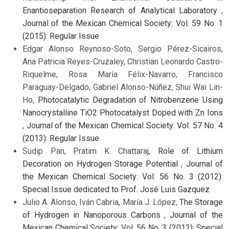
Enantioseparation Research of Analytical Laboratory
,
Journal of the Mexican Chemical Society: Vol. 59 No. 1
(2015): Regular Issue
Edgar Alonso Reynoso-Soto, Sergio Pérez-Sicairos,
Ana Patricia Reyes-Cruzaley, Christian Leonardo Castro-
Riquelme, Rosa María Félix-Navarro, Francisco
Paraguay-Delgado, Gabriel Alonso-Núñez, Shui Wai Lin-
Ho,
Photocatalytic Degradation of Nitrobenzene Using
Nanocrystalline TiO2 Photocatalyst Doped with Zn Ions
,
Journal of the Mexican Chemical Society: Vol. 57 No. 4
(2013): Regular Issue
Sudip Pan, Pratim K. Chattaraj,
Role of Lithium
Decoration on Hydrogen Storage Potential
,
Journal of
the Mexican Chemical Society: Vol. 56 No. 3 (2012):
Special Issue dedicated to Prof. José Luis Gazquez
Julio A. Alonso, Iván Cabria, María J. López,
The Storage
of Hydrogen in Nanoporous Carbons
,
Journal of the
Mexican Chemical Society: Vol. 56 No. 3 (2012): Special