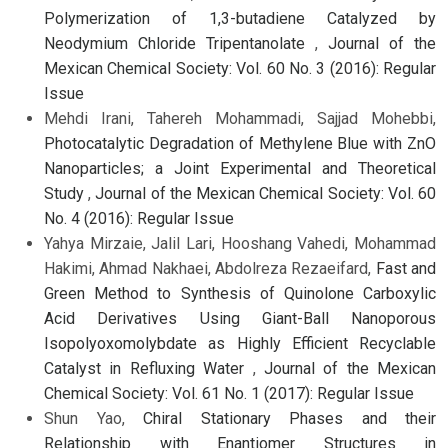
Polymerization of 1,3-butadiene Catalyzed by
Neodymium Chloride Tripentanolate
,
Journal of the
Mexican Chemical Society: Vol. 60 No. 3 (2016): Regular
Issue
Mehdi Irani, Tahereh Mohammadi, Sajjad Mohebbi,
Photocatalytic Degradation of Methylene Blue with ZnO
Nanoparticles; a Joint Experimental and Theoretical
Study
,
Journal of the Mexican Chemical Society: Vol. 60
No. 4 (2016): Regular Issue
Yahya Mirzaie, Jalil Lari, Hooshang Vahedi, Mohammad
Hakimi, Ahmad Nakhaei, Abdolreza Rezaeifard,
Fast and
Green Method to Synthesis of Quinolone Carboxylic
Acid Derivatives Using Giant-Ball Nanoporous
Isopolyoxomolybdate as Highly Efficient Recyclable
Catalyst in Refluxing Water
,
Journal of the Mexican
Chemical Society: Vol. 61 No. 1 (2017): Regular Issue
Shun Yao,
Chiral Stationary Phases and their
Relationship with Enantiomer Structures in