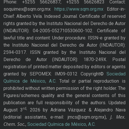
Phone: +5255 56626837; +5255 56626823 Contact:
soquimex@sqm.org.mx
https://www.sqm.org.mx
Editor-in-
Chief: Alberto Vela. Indexed Journal. Certificate of reserved
rights granted by the Instituto Nacional del Derecho de Autor
(INDAUTOR): 04-2005-052710530600-102. Certificate of
lawful title and content: Under procedure. ISSN-e granted by
the Instituto Nacional del Derecho de Autor (INDAUTOR):
2594-0317. ISSN granted by the Instituto Nacional del
Derecho de Autor (INDAUTOR): 1870-249X. Postal
registration of printed matter deposited by editors or agents
granted by SEPOMEX: IM09-0312 Copyright©
Sociedad
Química de México, A.C.
Total or partial reproduction is
prohibited without written permission of the right holder. The
Figures/schemes quality and the general contents of this
publication are full responsibility of the authors. Updated
rd,
August 3
2026 by Adriana Vázquez & Alejandro Nava
J. Mex.
(editorial assistants, e-mail: jmcs@sqm.org.mx),
Chem. Soc.
,
Sociedad Química de México, A.C.