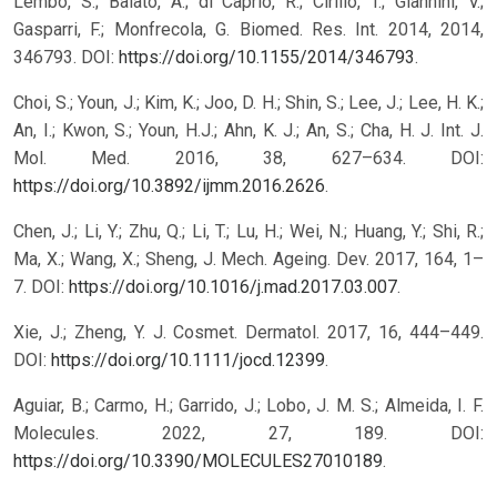
Lembo, S.; Balato, A.; di Caprio, R.; Cirillo, T.; Giannini, V.;
Gasparri, F.; Monfrecola, G. Biomed. Res. Int. 2014, 2014,
346793. DOI:
https://doi.org/10.1155/2014/346793
.
Choi, S.; Youn, J.; Kim, K.; Joo, D. H.; Shin, S.; Lee, J.; Lee, H. K.;
An, I.; Kwon, S.; Youn, H.J.; Ahn, K. J.; An, S.; Cha, H. J. Int. J.
Mol. Med. 2016, 38, 627–634. DOI:
https://doi.org/10.3892/ijmm.2016.2626
.
Chen, J.; Li, Y.; Zhu, Q.; Li, T.; Lu, H.; Wei, N.; Huang, Y.; Shi, R.;
Ma, X.; Wang, X.; Sheng, J. Mech. Ageing. Dev. 2017, 164, 1–
7. DOI:
https://doi.org/10.1016/j.mad.2017.03.007
.
Xie, J.; Zheng, Y. J. Cosmet. Dermatol. 2017, 16, 444–449.
DOI:
https://doi.org/10.1111/jocd.12399
.
Aguiar, B.; Carmo, H.; Garrido, J.; Lobo, J. M. S.; Almeida, I. F.
Molecules. 2022, 27, 189. DOI:
https://doi.org/10.3390/MOLECULES27010189
.