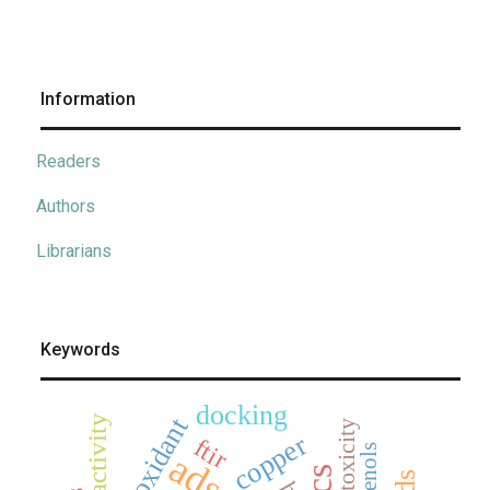
Information
Readers
Authors
Librarians
Keywords
docking
antioxidant
cytotoxicity
copper
ftir
phenols