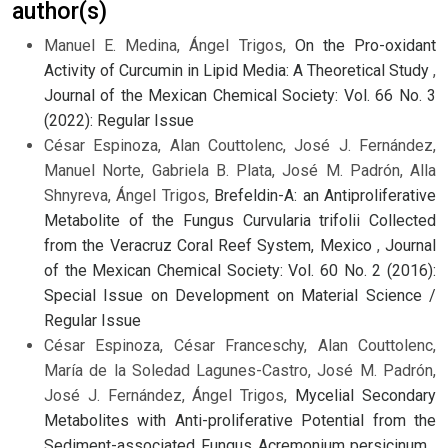
author(s)
Manuel E. Medina, Ángel Trigos,
On the Pro-oxidant
Activity of Curcumin in Lipid Media: A Theoretical Study
,
Journal of the Mexican Chemical Society: Vol. 66 No. 3
(2022): Regular Issue
César Espinoza, Alan Couttolenc, José J. Fernández,
Manuel Norte, Gabriela B. Plata, José M. Padrón, Alla
Shnyreva, Ángel Trigos,
Brefeldin-A: an Antiproliferative
Metabolite of the Fungus Curvularia trifolii Collected
from the Veracruz Coral Reef System, Mexico
,
Journal
of the Mexican Chemical Society: Vol. 60 No. 2 (2016):
Special Issue on Development on Material Science /
Regular Issue
César Espinoza, César Franceschy, Alan Couttolenc,
María de la Soledad Lagunes-Castro, José M. Padrón,
José J. Fernández, Ángel Trigos,
Mycelial Secondary
Metabolites with Anti-proliferative Potential from the
Sediment-associated Fungus Acremonium persicinum
,