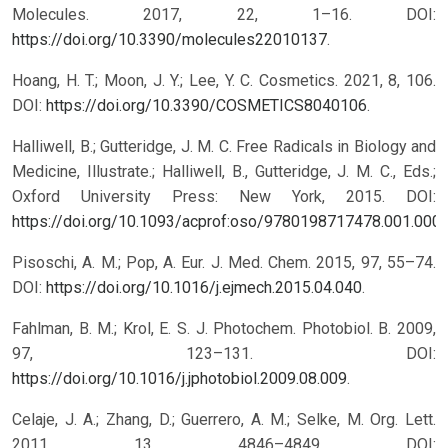
Molecules. 2017, 22, 1–16. DOI:
https://doi.org/10.3390/molecules22010137
.
Hoang, H. T.; Moon, J. Y.; Lee, Y. C. Cosmetics. 2021, 8, 106.
DOI:
https://doi.org/10.3390/COSMETICS8040106
.
Halliwell, B.; Gutteridge, J. M. C. Free Radicals in Biology and
Medicine, Illustrate.; Halliwell, B., Gutteridge, J. M. C., Eds.;
Oxford University Press: New York, 2015.
DOI:
https://doi.org/10.1093/acprof:oso/9780198717478.001.000
Pisoschi, A. M.; Pop, A. Eur. J. Med. Chem. 2015, 97, 55–74.
DOI:
https://doi.org/10.1016/j.ejmech.2015.04.040
.
Fahlman, B. M.; Krol, E. S. J. Photochem. Photobiol. B. 2009,
97, 123–131. DOI:
https://doi.org/10.1016/j.jphotobiol.2009.08.009
.
Celaje, J. A.; Zhang, D.; Guerrero, A. M.; Selke, M. Org. Lett.
2011, 13, 4846–4849. DOI: