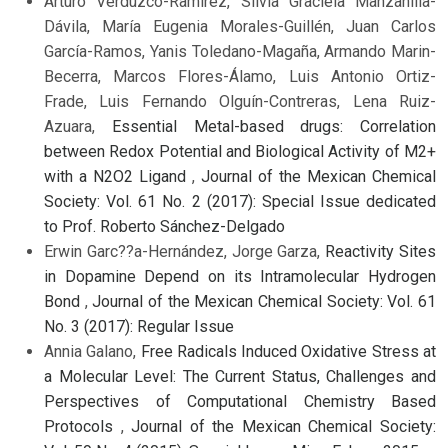
Arturo Verduzco-Ramírez, Silvia Graciela Manzanilla-
Dávila, María Eugenia Morales-Guillén, Juan Carlos
García-Ramos, Yanis Toledano-Magaña, Armando Marin-
Becerra, Marcos Flores-Álamo, Luis Antonio Ortiz-
Frade, Luis Fernando Olguín-Contreras, Lena Ruiz-
Azuara,
Essential Metal-based drugs: Correlation
between Redox Potential and Biological Activity of M2+
with a N2O2 Ligand
,
Journal of the Mexican Chemical
Society: Vol. 61 No. 2 (2017): Special Issue dedicated
to Prof. Roberto Sánchez-Delgado
Erwin Garc??a-Hernández, Jorge Garza,
Reactivity Sites
in Dopamine Depend on its Intramolecular Hydrogen
Bond
,
Journal of the Mexican Chemical Society: Vol. 61
No. 3 (2017): Regular Issue
Annia Galano,
Free Radicals Induced Oxidative Stress at
a Molecular Level: The Current Status, Challenges and
Perspectives of Computational Chemistry Based
Protocols
,
Journal of the Mexican Chemical Society: