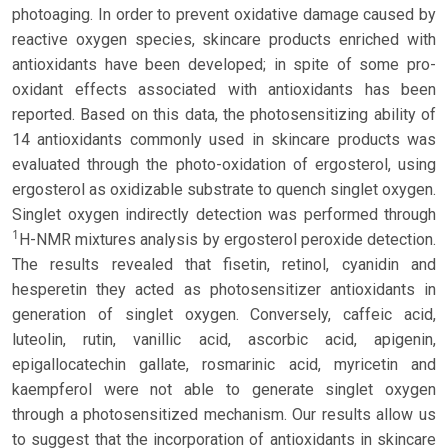
photoaging. In order to prevent oxidative damage caused by
reactive oxygen species, skincare products enriched with
antioxidants have been developed; in spite of some pro-
oxidant effects associated with antioxidants has been
reported. Based on this data, the photosensitizing ability of
14 antioxidants commonly used in skincare products was
evaluated through the photo-oxidation of ergosterol, using
ergosterol as oxidizable substrate to quench singlet oxygen.
Singlet oxygen indirectly detection was performed through
1
H-NMR mixtures analysis by ergosterol peroxide detection.
The results revealed that fisetin, retinol, cyanidin and
hesperetin they acted as photosensitizer antioxidants in
generation of singlet oxygen. Conversely, caffeic acid,
luteolin, rutin, vanillic acid, ascorbic acid, apigenin,
epigallocatechin gallate, rosmarinic acid, myricetin and
kaempferol were not able to generate singlet oxygen
through a photosensitized mechanism. Our results allow us
to suggest that the incorporation of antioxidants in skincare