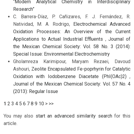
“Modern Analytical Chemistry in Interdisciplinary
Research”
C. Barrera-Díaz, P. Cañizares, F. J. Fernández, R.
Natividad, M. A. Rodrigo,
Electrochemical Advanced
Oxidation Processes: An Overview of the Current
Applications to Actual Industrial Effluents
,
Journal of
the Mexican Chemical Society: Vol. 58 No. 3 (2014):
Special Issue: Environmental Electrochemistry
Gholamreza Karimipour, Maryam Rezaei, Davoud
Ashouri,
Zeolite Encapsulated Fe-poprhyrin for Catalytic
Oxidation with Iodobenzene Diacetate (PhI(OAc)2)
,
Journal of the Mexican Chemical Society: Vol. 57 No. 4
(2013): Regular Issue
1
2
3
4
5
6
7
8
9
10
>
>>
You may also
start an advanced similarity search
for this
article.