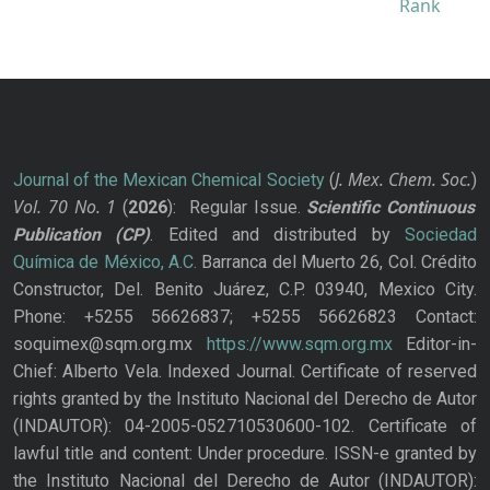
J. Mex. Chem. Soc.
Journal of the Mexican Chemical Society
(
)
Vol. 70
No.
1
(
2026
): Regular Issue.
Scientific Continuous
Publication
(CP)
. Edited and distributed by
Sociedad
Química de México, A.C.
Barranca del Muerto 26, Col. Crédito
Constructor, Del. Benito Juárez, C.P. 03940, Mexico City.
Phone: +5255 56626837; +5255 56626823 Contact:
soquimex@sqm.org.mx
https://www.sqm.org.mx
Editor-in-
Chief: Alberto Vela. Indexed Journal. Certificate of reserved
rights granted by the Instituto Nacional del Derecho de Autor
(INDAUTOR): 04-2005-052710530600-102. Certificate of
lawful title and content: Under procedure. ISSN-e granted by
the Instituto Nacional del Derecho de Autor (INDAUTOR):