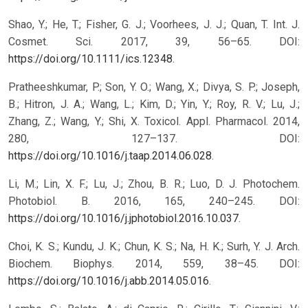
Shao, Y.; He, T.; Fisher, G. J.; Voorhees, J. J.; Quan, T. Int. J.
Cosmet. Sci. 2017, 39, 56–65. DOI:
https://doi.org/10.1111/ics.12348
.
Pratheeshkumar, P.; Son, Y. O.; Wang, X.; Divya, S. P.; Joseph,
B.; Hitron, J. A.; Wang, L.; Kim, D.; Yin, Y.; Roy, R. V.; Lu, J.;
Zhang, Z.; Wang, Y.; Shi, X. Toxicol. Appl. Pharmacol. 2014,
280, 127–137. DOI:
https://doi.org/10.1016/j.taap.2014.06.028
.
Li, M.; Lin, X. F.; Lu, J.; Zhou, B. R.; Luo, D. J. Photochem.
Photobiol. B. 2016, 165, 240–245. DOI:
https://doi.org/10.1016/j.jphotobiol.2016.10.037
.
Choi, K. S.; Kundu, J. K.; Chun, K. S.; Na, H. K.; Surh, Y. J. Arch.
Biochem. Biophys. 2014, 559, 38–45. DOI:
https://doi.org/10.1016/j.abb.2014.05.016
.