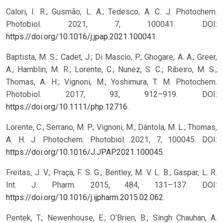
Calori, I. R.; Gusmão, L. A.; Tedesco, A. C. J. Photochem.
Photobiol. 2021, 7, 100041. DOI:
https://doi.org/10.1016/j.jpap.2021.100041
.
Baptista, M. S.; Cadet, J.; Di Mascio, P.; Ghogare, A. A.; Greer,
A.; Hamblin, M. R.; Lorente, C.; Nunez, S. C.; Ribeiro, M. S.;
Thomas, A. H.; Vignoni, M.; Yoshimura, T. M. Photochem.
Photobiol. 2017, 93, 912–919. DOI:
https://doi.org/10.1111/php.12716
.
Lorente, C.; Serrano, M. P.; Vignoni, M.; Dántola, M. L.; Thomas,
A. H. J. Photochem. Photobiol. 2021, 7, 100045. DOI:
https://doi.org/10.1016/J.JPAP.2021.100045
.
Freitas, J. V.; Praça, F. S. G.; Bentley, M. V. L. B.; Gaspar, L. R.
Int. J. Pharm. 2015, 484, 131–137. DOI:
https://doi.org/10.1016/j.ijpharm.2015.02.062
.
Pentek, T.; Newenhouse, E.; O’Brien, B.; Singh Chauhan, A.