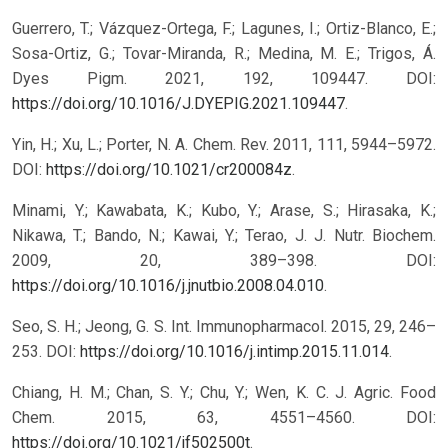
Guerrero, T.; Vázquez-Ortega, F.; Lagunes, I.; Ortiz-Blanco, E.;
Sosa-Ortiz, G.; Tovar-Miranda, R.; Medina, M. E.; Trigos, Á.
Dyes Pigm. 2021, 192, 109447. DOI:
https://doi.org/10.1016/J.DYEPIG.2021.109447
.
Yin, H.; Xu, L.; Porter, N. A. Chem. Rev. 2011, 111, 5944–5972.
DOI:
https://doi.org/10.1021/cr200084z
.
Minami, Y.; Kawabata, K.; Kubo, Y.; Arase, S.; Hirasaka, K.;
Nikawa, T.; Bando, N.; Kawai, Y.; Terao, J. J. Nutr. Biochem.
2009, 20, 389–398. DOI:
https://doi.org/10.1016/j.jnutbio.2008.04.010
.
Seo, S. H.; Jeong, G. S. Int. Immunopharmacol. 2015, 29, 246–
253. DOI:
https://doi.org/10.1016/j.intimp.2015.11.014
.
Chiang, H. M.; Chan, S. Y.; Chu, Y.; Wen, K. C. J. Agric. Food
Chem. 2015, 63, 4551–4560. DOI:
https://doi.org/10.1021/jf502500t
.