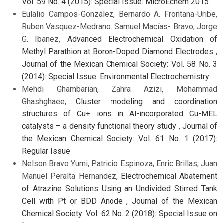
Vol. 59 No. 4 (2015): Special Issue: MicroEchem 2015
Eulalio Campos-González, Bernardo A. Frontana-Uribe,
Ruben Vasquez-Medrano, Samuel Macías- Bravo, Jorge
G. Ibanez,
Advanced Electrochemical Oxidation of
Methyl Parathion at Boron-Doped Diamond Electrodes
,
Journal of the Mexican Chemical Society: Vol. 58 No. 3
(2014): Special Issue: Environmental Electrochemistry
Mehdi Ghambarian, Zahra Azizi, Mohammad
Ghashghaee,
Cluster modeling and coordination
structures of Cu+ ions in Al-incorporated Cu-MEL
catalysts – a density functional theory study
,
Journal of
the Mexican Chemical Society: Vol. 61 No. 1 (2017):
Regular Issue
Nelson Bravo Yumi, Patricio Espinoza, Enric Brillas, Juan
Manuel Peralta Hernandez,
Electrochemical Abatement
of Atrazine Solutions Using an Undivided Stirred Tank
Cell with Pt or BDD Anode
,
Journal of the Mexican
Chemical Society: Vol. 62 No. 2 (2018): Special Issue on