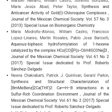
Maribel Navarro, William Castro, Sorenlis González,
María Jesús Abad, Peter Taylor,
Synthesis and
Anticancer Activity of Gold(I)-Chloroquine Complexes
,
Journal of the Mexican Chemical Society: Vol. 57 No. 3
(2013): Special Issue on Bioinorganic Chemistry
María Modroño-Alonso, William Castro, Francisco
Lopez-Linares, Merlín Rosales, Pablo Jose Baricelli,
Aqueous-biphasic hydroformylation of 1-hexene
catalyzed by the complex HCo(CO)[P(o-C6H4SO3Na)]3
,
Journal of the Mexican Chemical Society: Vol. 61 No. 2
(2017): Special Issue dedicated to Prof. Roberto
Sánchez-Delgado
Neena Chakrabarti, Patrick J. Quinlivan, Gerard Parkin,
Synthesis and Structural Characterization of
[BmMeBenz]2Ca(THF)2: Ca•••H–B interactions in a
Sulfur-Rich Coordination Environment
,
Journal of the
Mexican Chemical Society: Vol. 61 No. 2 (2017): Special
Issue dedicated to Prof. Roberto Sánchez-Delgado