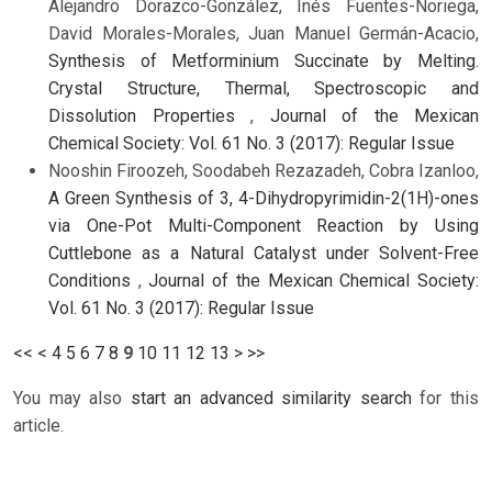
Alejandro Dorazco-González, Inés Fuentes-Noriega,
David Morales-Morales, Juan Manuel Germán-Acacio,
Synthesis of Metforminium Succinate by Melting.
Crystal Structure, Thermal, Spectroscopic and
Dissolution Properties
,
Journal of the Mexican
Chemical Society: Vol. 61 No. 3 (2017): Regular Issue
Nooshin Firoozeh, Soodabeh Rezazadeh, Cobra Izanloo,
A Green Synthesis of 3, 4-Dihydropyrimidin-2(1H)-ones
via One-Pot Multi-Component Reaction by Using
Cuttlebone as a Natural Catalyst under Solvent-Free
Conditions
,
Journal of the Mexican Chemical Society:
Vol. 61 No. 3 (2017): Regular Issue
<<
<
4
5
6
7
8
9
10
11
12
13
>
>>
You may also
start an advanced similarity search
for this
article.