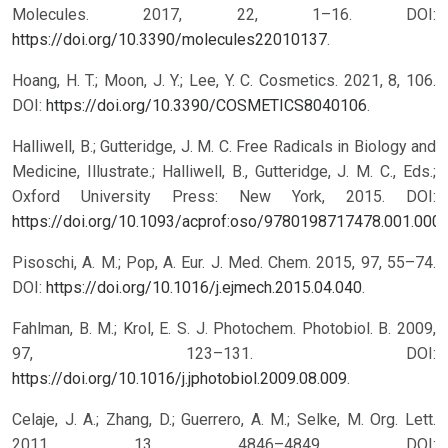
Molecules. 2017, 22, 1–16. DOI:
https://doi.org/10.3390/molecules22010137
.
Hoang, H. T.; Moon, J. Y.; Lee, Y. C. Cosmetics. 2021, 8, 106.
DOI:
https://doi.org/10.3390/COSMETICS8040106
.
Halliwell, B.; Gutteridge, J. M. C. Free Radicals in Biology and
Medicine, Illustrate.; Halliwell, B., Gutteridge, J. M. C., Eds.;
Oxford University Press: New York, 2015.
DOI:
https://doi.org/10.1093/acprof:oso/9780198717478.001.000
Pisoschi, A. M.; Pop, A. Eur. J. Med. Chem. 2015, 97, 55–74.
DOI:
https://doi.org/10.1016/j.ejmech.2015.04.040
.
Fahlman, B. M.; Krol, E. S. J. Photochem. Photobiol. B. 2009,
97, 123–131. DOI:
https://doi.org/10.1016/j.jphotobiol.2009.08.009
.
Celaje, J. A.; Zhang, D.; Guerrero, A. M.; Selke, M. Org. Lett.
2011, 13, 4846–4849. DOI: