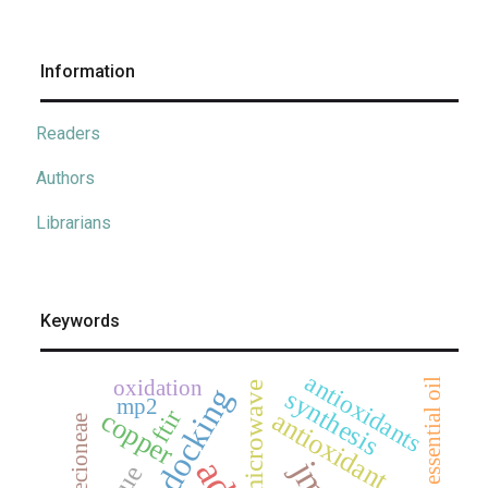
Information
Readers
Authors
Librarians
Keywords
antioxidants
oxidation
essential oil
microwave
synthesis
mp2
copper
ftir
antioxidant
senecioneae