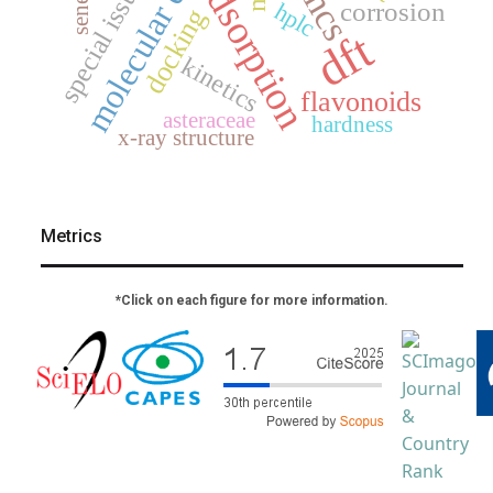
molecular docking
adsorption
jmcs
special issue
corrosion
hplc
docking
dft
kinetics
flavonoids
asteraceae
hardness
x-ray structure
Metrics
*Click on each figure for more information.