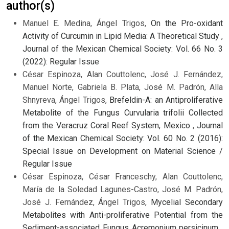
author(s)
Manuel E. Medina, Ángel Trigos,
On the Pro-oxidant
Activity of Curcumin in Lipid Media: A Theoretical Study
,
Journal of the Mexican Chemical Society: Vol. 66 No. 3
(2022): Regular Issue
César Espinoza, Alan Couttolenc, José J. Fernández,
Manuel Norte, Gabriela B. Plata, José M. Padrón, Alla
Shnyreva, Ángel Trigos,
Brefeldin-A: an Antiproliferative
Metabolite of the Fungus Curvularia trifolii Collected
from the Veracruz Coral Reef System, Mexico
,
Journal
of the Mexican Chemical Society: Vol. 60 No. 2 (2016):
Special Issue on Development on Material Science /
Regular Issue
César Espinoza, César Franceschy, Alan Couttolenc,
María de la Soledad Lagunes-Castro, José M. Padrón,
José J. Fernández, Ángel Trigos,
Mycelial Secondary
Metabolites with Anti-proliferative Potential from the
Sediment-associated Fungus Acremonium persicinum
,