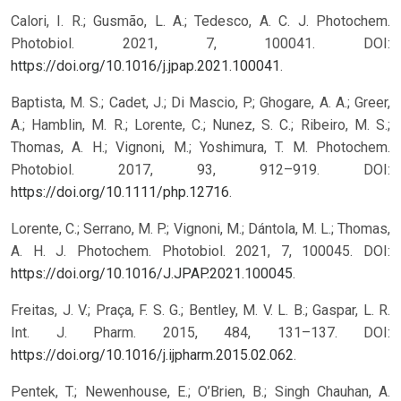
Calori, I. R.; Gusmão, L. A.; Tedesco, A. C. J. Photochem.
Photobiol. 2021, 7, 100041. DOI:
https://doi.org/10.1016/j.jpap.2021.100041
.
Baptista, M. S.; Cadet, J.; Di Mascio, P.; Ghogare, A. A.; Greer,
A.; Hamblin, M. R.; Lorente, C.; Nunez, S. C.; Ribeiro, M. S.;
Thomas, A. H.; Vignoni, M.; Yoshimura, T. M. Photochem.
Photobiol. 2017, 93, 912–919. DOI:
https://doi.org/10.1111/php.12716
.
Lorente, C.; Serrano, M. P.; Vignoni, M.; Dántola, M. L.; Thomas,
A. H. J. Photochem. Photobiol. 2021, 7, 100045. DOI:
https://doi.org/10.1016/J.JPAP.2021.100045
.
Freitas, J. V.; Praça, F. S. G.; Bentley, M. V. L. B.; Gaspar, L. R.
Int. J. Pharm. 2015, 484, 131–137. DOI:
https://doi.org/10.1016/j.ijpharm.2015.02.062
.
Pentek, T.; Newenhouse, E.; O’Brien, B.; Singh Chauhan, A.