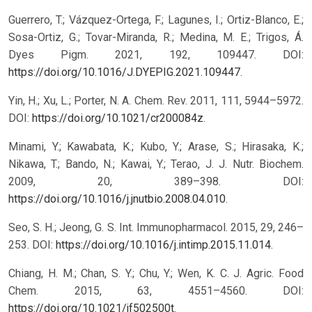
Guerrero, T.; Vázquez-Ortega, F.; Lagunes, I.; Ortiz-Blanco, E.;
Sosa-Ortiz, G.; Tovar-Miranda, R.; Medina, M. E.; Trigos, Á.
Dyes Pigm. 2021, 192, 109447. DOI:
https://doi.org/10.1016/J.DYEPIG.2021.109447
.
Yin, H.; Xu, L.; Porter, N. A. Chem. Rev. 2011, 111, 5944–5972.
DOI:
https://doi.org/10.1021/cr200084z
.
Minami, Y.; Kawabata, K.; Kubo, Y.; Arase, S.; Hirasaka, K.;
Nikawa, T.; Bando, N.; Kawai, Y.; Terao, J. J. Nutr. Biochem.
2009, 20, 389–398. DOI:
https://doi.org/10.1016/j.jnutbio.2008.04.010
.
Seo, S. H.; Jeong, G. S. Int. Immunopharmacol. 2015, 29, 246–
253. DOI:
https://doi.org/10.1016/j.intimp.2015.11.014
.
Chiang, H. M.; Chan, S. Y.; Chu, Y.; Wen, K. C. J. Agric. Food
Chem. 2015, 63, 4551–4560. DOI:
https://doi.org/10.1021/jf502500t
.