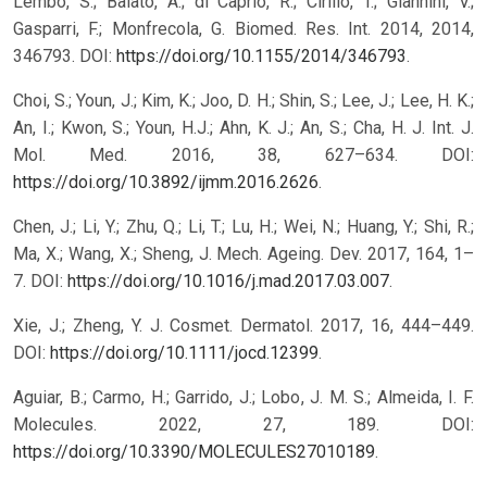
Lembo, S.; Balato, A.; di Caprio, R.; Cirillo, T.; Giannini, V.;
Gasparri, F.; Monfrecola, G. Biomed. Res. Int. 2014, 2014,
346793. DOI:
https://doi.org/10.1155/2014/346793
.
Choi, S.; Youn, J.; Kim, K.; Joo, D. H.; Shin, S.; Lee, J.; Lee, H. K.;
An, I.; Kwon, S.; Youn, H.J.; Ahn, K. J.; An, S.; Cha, H. J. Int. J.
Mol. Med. 2016, 38, 627–634. DOI:
https://doi.org/10.3892/ijmm.2016.2626
.
Chen, J.; Li, Y.; Zhu, Q.; Li, T.; Lu, H.; Wei, N.; Huang, Y.; Shi, R.;
Ma, X.; Wang, X.; Sheng, J. Mech. Ageing. Dev. 2017, 164, 1–
7. DOI:
https://doi.org/10.1016/j.mad.2017.03.007
.
Xie, J.; Zheng, Y. J. Cosmet. Dermatol. 2017, 16, 444–449.
DOI:
https://doi.org/10.1111/jocd.12399
.
Aguiar, B.; Carmo, H.; Garrido, J.; Lobo, J. M. S.; Almeida, I. F.
Molecules. 2022, 27, 189. DOI:
https://doi.org/10.3390/MOLECULES27010189
.