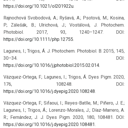
https://doi.org/10.1021/ol201922u
.
Rajnochová Svobodová, A.; Ryšavá, A.; Psotová, M.; Kosina,
P.; Zálešák, B.; Ulrichová, J.; Vostálová, J. Photochem.
Photobiol. 2017, 93, 1240–1247. DOI:
https://doi.org/10.1111/php.12755
.
Lagunes, I.; Trigos, Á. J. Photochem. Photobiol. B. 2015, 145,
30–34. DOI:
https://doi.org/10.1016/j.jphotobiol.2015.02.014
.
Vázquez-Ortega, F.; Lagunes, I.; Trigos, Á. Dyes Pigm. 2020,
176, 108248. DOI:
https://doi.org/10.1016/j.dyepig.2020.108248
.
Vázquez-Ortega, F.; Sifaoui, I.; Reyes-Batlle, M.; Piñero, J. E.;
Lagunes, I.; Trigos, Á.; Lorenzo-Morales, J.; Díaz-Marrero, A.
R.; Fernández, J. J. Dyes Pigm. 2020, 180, 108481. DOI:
https://doi.org/10.1016/j.dyepig.2020.108481
.