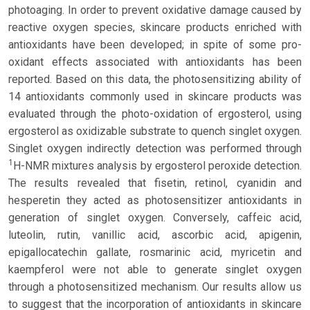
photoaging. In order to prevent oxidative damage caused by
reactive oxygen species, skincare products enriched with
antioxidants have been developed; in spite of some pro-
oxidant effects associated with antioxidants has been
reported. Based on this data, the photosensitizing ability of
14 antioxidants commonly used in skincare products was
evaluated through the photo-oxidation of ergosterol, using
ergosterol as oxidizable substrate to quench singlet oxygen.
Singlet oxygen indirectly detection was performed through
1
H-NMR mixtures analysis by ergosterol peroxide detection.
The results revealed that fisetin, retinol, cyanidin and
hesperetin they acted as photosensitizer antioxidants in
generation of singlet oxygen. Conversely, caffeic acid,
luteolin, rutin, vanillic acid, ascorbic acid, apigenin,
epigallocatechin gallate, rosmarinic acid, myricetin and
kaempferol were not able to generate singlet oxygen
through a photosensitized mechanism. Our results allow us
to suggest that the incorporation of antioxidants in skincare