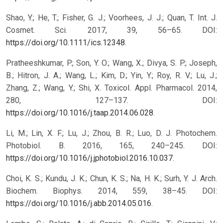
Shao, Y.; He, T.; Fisher, G. J.; Voorhees, J. J.; Quan, T. Int. J.
Cosmet. Sci. 2017, 39, 56–65. DOI:
https://doi.org/10.1111/ics.12348
.
Pratheeshkumar, P.; Son, Y. O.; Wang, X.; Divya, S. P.; Joseph,
B.; Hitron, J. A.; Wang, L.; Kim, D.; Yin, Y.; Roy, R. V.; Lu, J.;
Zhang, Z.; Wang, Y.; Shi, X. Toxicol. Appl. Pharmacol. 2014,
280, 127–137. DOI:
https://doi.org/10.1016/j.taap.2014.06.028
.
Li, M.; Lin, X. F.; Lu, J.; Zhou, B. R.; Luo, D. J. Photochem.
Photobiol. B. 2016, 165, 240–245. DOI:
https://doi.org/10.1016/j.jphotobiol.2016.10.037
.
Choi, K. S.; Kundu, J. K.; Chun, K. S.; Na, H. K.; Surh, Y. J. Arch.
Biochem. Biophys. 2014, 559, 38–45. DOI:
https://doi.org/10.1016/j.abb.2014.05.016
.