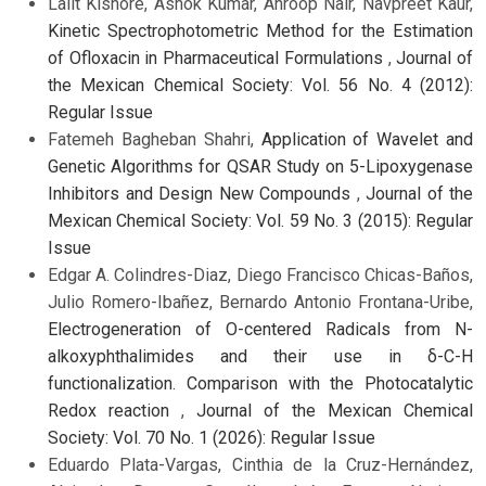
Lalit Kishore, Ashok Kumar, Anroop Nair, Navpreet Kaur,
Kinetic Spectrophotometric Method for the Estimation
of Ofloxacin in Pharmaceutical Formulations
,
Journal of
the Mexican Chemical Society: Vol. 56 No. 4 (2012):
Regular Issue
Fatemeh Bagheban Shahri,
Application of Wavelet and
Genetic Algorithms for QSAR Study on 5-Lipoxygenase
Inhibitors and Design New Compounds
,
Journal of the
Mexican Chemical Society: Vol. 59 No. 3 (2015): Regular
Issue
Edgar A. Colindres-Diaz, Diego Francisco Chicas-Baños,
Julio Romero-Ibañez, Bernardo Antonio Frontana-Uribe,
Electrogeneration of O-centered Radicals from N-
alkoxyphthalimides and their use in δ-C-H
functionalization. Comparison with the Photocatalytic
Redox reaction
,
Journal of the Mexican Chemical
Society: Vol. 70 No. 1 (2026): Regular Issue
Eduardo Plata-Vargas, Cinthia de la Cruz-Hernández,