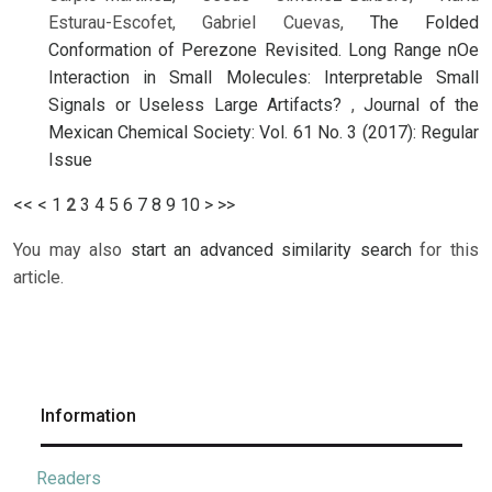
Esturau-Escofet, Gabriel Cuevas,
The Folded
Conformation of Perezone Revisited. Long Range nOe
Interaction in Small Molecules: Interpretable Small
Signals or Useless Large Artifacts?
,
Journal of the
Mexican Chemical Society: Vol. 61 No. 3 (2017): Regular
Issue
<<
<
1
2
3
4
5
6
7
8
9
10
>
>>
You may also
start an advanced similarity search
for this
article.
Information
Readers