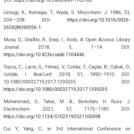
DOI:
https://doi.org/10.3906/kim-1703-83
.
Uesugi, K.; Kumagai, T.; Wada, S. Microchem. J. 1986, 33,
204-–208. DOI:
https://doi.org/10.1016/0026-
265X(86)90056-1
.
Musa, D.; Sha’Ato, R.; Eneji, I.; Itodo, A. Open Access Library
Journal. 2018, 5, 1–14. DOI:
https://doi.org/10.4236/oalib.1104446
.
Topcu, C.; Lacin, G.; Yilmaz, V.; Coldur, F.; Caglar, B.; Cubuk, O.;
Isildak, I. Anal.Lett. 2018, 51, 1890–1910. DOI:
10.1080/00032719.2017.1395035.
DOI:
https://doi.org/10.1080/00032719.2017.1395035
Mohammadi, S.; Taher, M. A.; Beitollahi, H. Russ. J.
Electrochem. 2021, 57, 1175–1185. DOI:
https://doi.org/10.1134/S1023193521100098
.
Cui, Y.; Yang, C., in: 3rd International Conference on