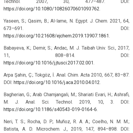
Technol. 2007, 30, 477–487. DOI:
https://doi.org/10.1080/10826070601093762
.
Yaseen, S.; Qasim, B.; Al-lame, N. Egypt. J. Chem. 2021, 64,
673–691. DOI:
https://doi.org/10.21608/ejchem.2019.13907.1861
.
Babayeva, K.; Demir, S.; Andac, M. J. Taibah Univ. Sci., 2017,
11, 808–814. DOI:
https://doi.org/10.1016/j.jtusci.2017.02.001
.
Arpa Şahin, Ç.; Tokgöz, İ. Anal. Chim. Acta 2010, 667, 83–87.
DOI:
https://doi.org/10.1016/j.aca.2010.04.012
.
Bagherian, G.; Arab Chamjangali, M.; Shariati Evari, H.; Ashrafi,
M. J. Anal. Sci. Technol. 2019, 10, 3. DOI:
https://doi.org/10.1186/s40543-019-0164-6
.
Neri, T. S.; Rocha, D. P.; Muñoz, R. A. A.; Coelho, N. M. M.;
Batista, A. D. Microchem. J., 2019, 147, 894–898. DOI: