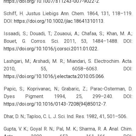
https://doi.org/10.1007/s11243-007-9022-2
.
Schiff, H. Justus Liebigs Ann. Chem. 1864, 131, 118–119.
DOI:
https://doi.org/10.1002/jlac.18641310113
.
Issaadi, S.; Douadi, T.; Zouaoui, A.; Chafaa, S.; Khan, M. A.;
Bouet, G. Corros. Sci. 2011, 53, 1484–1488. DOI:
https://doi.org/10.1016/j.corsci.2011.01.022
.
Lashgari, M.; Arshadi, M. R.; Miandari, S. Electrochim. Acta.
2010, 55, 6058–6063. DOI:
https://doi.org/10.1016/j.electacta.2010.05.066
.
Papic, S.; Koprivanac, N.; Grabaric, Z.; Parac-Osterman, D.
Dyes Pigment. 1994, 25, 299–240. DOI:
https://doi.org/10.1016/0143-7208(94)85012-7
.
Dhar, D. N.; Taploo, C. L. J. Sci. Ind. Res. 1982, 41, 501–506.
Gupta, V. K.; Goyal R. N.; Pal, M. K.; Sharma, R. A. Anal. Chim.