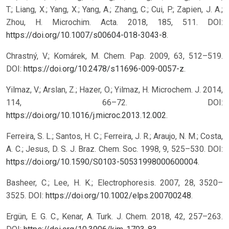
T.; Liang, X.; Yang, X.; Yang, A.; Zhang, C.; Cui, P.; Zapien, J. A.;
Zhou, H. Microchim. Acta. 2018, 185, 511. DOI:
https://doi.org/10.1007/s00604-018-3043-8
.
Chrastný, V.; Komárek, M. Chem. Pap. 2009, 63, 512–519.
DOI:
https://doi.org/10.2478/s11696-009-0057-z
.
Yilmaz, V.; Arslan, Z.; Hazer, O.; Yilmaz, H. Microchem. J. 2014,
114, 66–72. DOI:
https://doi.org/10.1016/j.microc.2013.12.002
.
Ferreira, S. L.; Santos, H. C.; Ferreira, J. R.; Araujo, N. M.; Costa,
A. C.; Jesus, D. S. J. Braz. Chem. Soc. 1998, 9, 525–530. DOI:
https://doi.org/10.1590/S0103-50531998000600004
.
Basheer, C.; Lee, H. K.; Electrophoresis. 2007, 28, 3520–
3525. DOI:
https://doi.org/10.1002/elps.200700248
.
Ergün, E. G. C., Kenar, A. Turk. J. Chem. 2018, 42, 257–263.