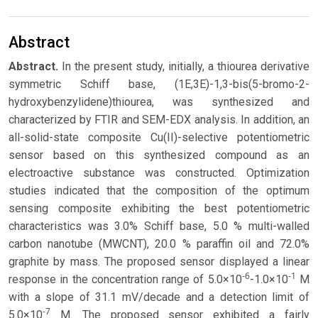
Abstract
Abstract.
In the present study, initially, a thiourea derivative
symmetric Schiff base, (1E,3E)-1,3-bis(5-bromo-2-
hydroxybenzylidene)thiourea, was synthesized and
characterized by FTIR and SEM-EDX analysis. In addition, an
all-solid-state composite Cu(II)-selective potentiometric
sensor based on this synthesized compound as an
electroactive substance was constructed. Optimization
studies indicated that the composition of the optimum
sensing composite exhibiting the best potentiometric
characteristics was 3.0% Schiff base, 5.0 % multi-walled
carbon nanotube (MWCNT), 20.0 % paraffin oil and 72.0%
graphite by mass. The proposed sensor displayed a linear
-6
-1
response in the concentration range of 5.0×10
-1.0×10
M
with a slope of 31.1 mV/decade and a detection limit of
-7
5.0×10
M. The proposed sensor exhibited a fairly