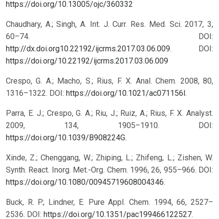
https://doi.org/10.13005/ojc/360332
Chaudhary, A.; Singh, A. Int. J. Curr. Res. Med. Sci. 2017, 3,
60–74. DOI:
http://dx.doi.org10.22192/ijcrms.2017.03.06.009
.
DOI:
https://doi.org/10.22192/ijcrms.2017.03.06.009
Crespo, G. A.; Macho, S.; Rius, F. X. Anal. Chem. 2008, 80,
1316–1322. DOI:
https://doi.org/10.1021/ac071156l
.
Parra, E. J.; Crespo, G. A.; Riu, J.; Ruiz, A.; Rius, F. X. Analyst.
2009, 134, 1905–1910. DOI:
https://doi.org/10.1039/B908224G
.
Xinde, Z.; Chenggang, W.; Zhiping, L.; Zhifeng, L.; Zishen, W.
Synth. React. Inorg. Met.-Org. Chem. 1996, 26, 955–966. DOI:
https://doi.org/10.1080/00945719608004346
.
Buck, R. P.; Lindner, E. Pure Appl. Chem. 1994, 66, 2527–
2536. DOI:
https://doi.org/10.1351/pac199466122527
.