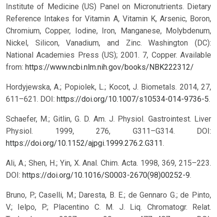
Institute of Medicine (US) Panel on Micronutrients. Dietary
Reference Intakes for Vitamin A, Vitamin K, Arsenic, Boron,
Chromium, Copper, Iodine, Iron, Manganese, Molybdenum,
Nickel, Silicon, Vanadium, and Zinc. Washington (DC):
National Academies Press (US); 2001. 7, Copper. Available
from:
https://www.ncbi.nlm.nih.gov/books/NBK222312/
Hordyjewska, A.; Popiolek, L.; Kocot, J. Biometals. 2014, 27,
611–621. DOI:
https://doi.org/10.1007/s10534-014-9736-5
.
Schaefer, M.; Gitlin, G. D. Am. J. Physiol. Gastrointest. Liver
Physiol. 1999, 276, G311–G314. DOI:
https://doi.org/10.1152/ajpgi.1999.276.2.G311
.
Ali, A.; Shen, H.; Yin, X. Anal. Chim. Acta. 1998, 369, 215–223.
DOI:
https://doi.org/10.1016/S0003-2670(98)00252-9
.
Bruno, P.; Caselli, M.; Daresta, B. E.; de Gennaro G.; de Pinto,
V.; Ielpo, P.; Placentino C. M. J. Liq. Chromatogr. Relat.