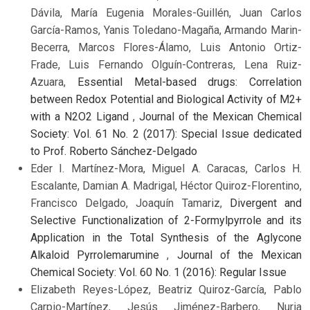
Dávila, María Eugenia Morales-Guillén, Juan Carlos
García-Ramos, Yanis Toledano-Magaña, Armando Marin-
Becerra, Marcos Flores-Álamo, Luis Antonio Ortiz-
Frade, Luis Fernando Olguín-Contreras, Lena Ruiz-
Azuara,
Essential Metal-based drugs: Correlation
between Redox Potential and Biological Activity of M2+
with a N2O2 Ligand
,
Journal of the Mexican Chemical
Society: Vol. 61 No. 2 (2017): Special Issue dedicated
to Prof. Roberto Sánchez-Delgado
Eder I. Martínez-Mora, Miguel A. Caracas, Carlos H.
Escalante, Damian A. Madrigal, Héctor Quiroz-Florentino,
Francisco Delgado, Joaquín Tamariz,
Divergent and
Selective Functionalization of 2-Formylpyrrole and its
Application in the Total Synthesis of the Aglycone
Alkaloid Pyrrolemarumine
,
Journal of the Mexican
Chemical Society: Vol. 60 No. 1 (2016): Regular Issue
Elizabeth Reyes-López, Beatriz Quiroz-García, Pablo
Carpio-Martínez, Jesús Jiménez-Barbero, Nuria