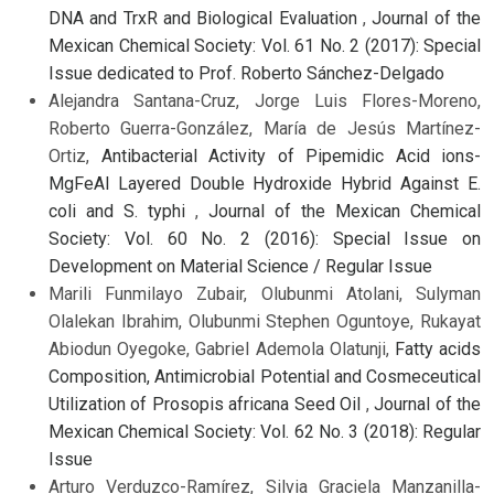
DNA and TrxR and Biological Evaluation
,
Journal of the
Mexican Chemical Society: Vol. 61 No. 2 (2017): Special
Issue dedicated to Prof. Roberto Sánchez-Delgado
Alejandra Santana-Cruz, Jorge Luis Flores-Moreno,
Roberto Guerra-González, María de Jesús Martínez-
Ortiz,
Antibacterial Activity of Pipemidic Acid ions-
MgFeAl Layered Double Hydroxide Hybrid Against E.
coli and S. typhi
,
Journal of the Mexican Chemical
Society: Vol. 60 No. 2 (2016): Special Issue on
Development on Material Science / Regular Issue
Marili Funmilayo Zubair, Olubunmi Atolani, Sulyman
Olalekan Ibrahim, Olubunmi Stephen Oguntoye, Rukayat
Abiodun Oyegoke, Gabriel Ademola Olatunji,
Fatty acids
Composition, Antimicrobial Potential and Cosmeceutical
Utilization of Prosopis africana Seed Oil
,
Journal of the
Mexican Chemical Society: Vol. 62 No. 3 (2018): Regular
Issue
Arturo Verduzco-Ramírez, Silvia Graciela Manzanilla-