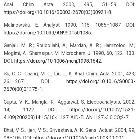
Anal. Chim. Acta. 2003, 495, 51–59. DOI:
https://doi.org/10.1016/S0003-2670(03)00921-8
.
Malinowska, E. Analyst. 1990, 115, 1085–1087. DOI:
https://doi.org/10.1039/AN9901501085
.
Ganjali, M. R.; Roubollahi, A.; Mardan, A. R.; Hamzeloo, M.;
Mogimi, A.; Shamsipur, M. Microchem. J. 1998, 60, 122–133.
DOI:
https://doi.org/10.1006/mchj.1998.1642
.
Su, C. C.; Chang, M. C.; Liu, L. K. Anal. Chim. Acta. 2001, 423,
261–267. DOI:
https://doi.org/10.1016/S0003-
2670(00)01375-1
.
Gupta, V. K.; Mangla, R.; Aggarwal, S. Electroanalysis. 2002,
14, 1127. DOI:
https://doi.org/10.1002/1521-
4109(200208)14:15/16
<1127::AID-ELAN1127>3.0.CO;2-7
Bhat, V. S.; Ijeri, V. S.; Srivastava, A. K. Sens. Actuat. 2004, 99,
98–105. DOI:
https://doi.org/10.1016/j.snb.2003.11.001
.