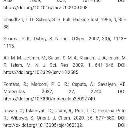
Acta. 2009, 653, 161–166. DOI:
https://doi.org/10.1016/j.aca.2009.09.008
.
Chaudhari, T. D.; Subnis, S. S. Bull. Haskine Inst. 1986, 4, 85–
88.
Sharma, P. K.; Dubey, S. N. Ind. J.Chem. 2002, 33A, 1113–
1115.
Ali, M. M.; Jesmin, M.; Salam, S. M. A.; Khanam, J. A.; Islam, M.
F.; Islam, M. N. J. Sci. Res. 2009, 1, 641–646. DOI:
https://doi.org/10.3329/jsr.v1i3.2585
.
Fontana, R.; Marconi, P. C. R.; Caputo, A.; Gavalyan, V.B.
Molecules. 2022, 27, 2740. DOI:
https://doi.org/10.3390/molecules27092740
.
Irawan, C.; Islamiyati, D.; Utami, A.; Putri, I. D.; Perdana Putri,
R.; Wibowo, S. Orient. J. Chem. 2020, 36, 577–580. DOI:
http://dx.doi.org/10.13005/ojc/360332
.
DOI: