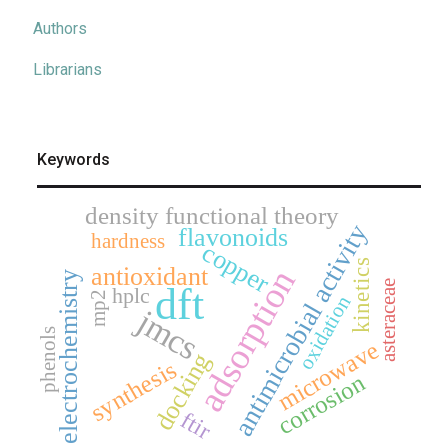
Authors
Librarians
Keywords
density functional theory
antimicrobial activity
flavonoids
hardness
copper
kinetics
adsorption
antioxidant
electrochemistry
asteraceae
dft
hplc
mp2
oxidation
jmcs
phenols
microwave
docking
synthesis
corrosion
ftir