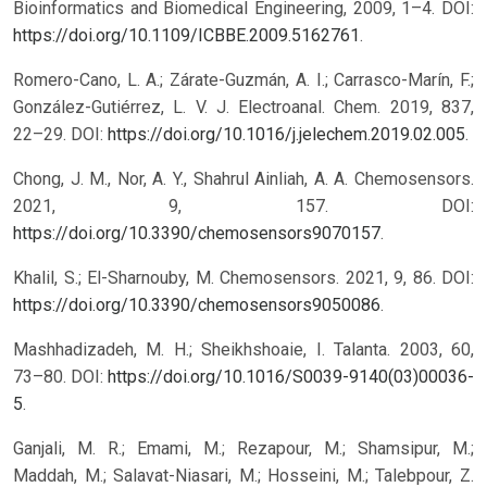
Bioinformatics and Biomedical Engineering, 2009, 1–4. DOI:
https://doi.org/10.1109/ICBBE.2009.5162761
.
Romero-Cano, L. A.; Zárate-Guzmán, A. I.; Carrasco-Marín, F.;
González-Gutiérrez, L. V. J. Electroanal. Chem. 2019, 837,
22–29. DOI:
https://doi.org/10.1016/j.jelechem.2019.02.005
.
Chong, J. M., Nor, A. Y., Shahrul Ainliah, A. A. Chemosensors.
2021, 9, 157. DOI:
https://doi.org/10.3390/chemosensors9070157
.
Khalil, S.; El-Sharnouby, M. Chemosensors. 2021, 9, 86. DOI:
https://doi.org/10.3390/chemosensors9050086
.
Mashhadizadeh, M. H.; Sheikhshoaie, I. Talanta. 2003, 60,
73–80. DOI:
https://doi.org/10.1016/S0039-9140(03)00036-
5
.
Ganjali, M. R.; Emami, M.; Rezapour, M.; Shamsipur, M.;
Maddah, M.; Salavat-Niasari, M.; Hosseini, M.; Talebpour, Z.