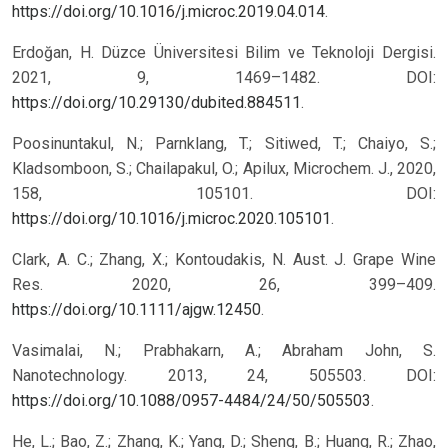
https://doi.org/10.1016/j.microc.2019.04.014
.
Erdoğan, H. Düzce Üniversitesi Bilim ve Teknoloji Dergisi.
2021, 9, 1469–1482. DOI:
https://doi.org/10.29130/dubited.884511
.
Poosinuntakul, N.; Parnklang, T.; Sitiwed, T.; Chaiyo, S.;
Kladsomboon, S.; Chailapakul, O.; Apilux, Microchem. J., 2020,
158, 105101. DOI:
https://doi.org/10.1016/j.microc.2020.105101
.
Clark, A. C.; Zhang, X.; Kontoudakis, N. Aust. J. Grape Wine
Res. 2020, 26, 399–409.
https://doi.org/10.1111/ajgw.12450
.
Vasimalai, N.; Prabhakarn, A.; Abraham John, S.
Nanotechnology. 2013, 24, 505503. DOI:
https://doi.org/10.1088/0957-4484/24/50/505503
.
He, L.; Bao, Z.; Zhang, K.; Yang, D.; Sheng, B.; Huang, R.; Zhao,