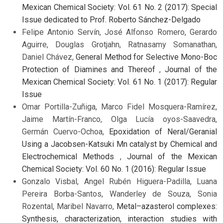
Mexican Chemical Society: Vol. 61 No. 2 (2017): Special
Issue dedicated to Prof. Roberto Sánchez-Delgado
Felipe Antonio Servín, José Alfonso Romero, Gerardo
Aguirre, Douglas Grotjahn, Ratnasamy Somanathan,
Daniel Chávez,
General Method for Selective Mono-Boc
Protection of Diamines and Thereof
,
Journal of the
Mexican Chemical Society: Vol. 61 No. 1 (2017): Regular
Issue
Omar Portilla-Zuñiga, Marco Fidel Mosquera-Ramírez,
Jaime Martín-Franco, Olga Lucía oyos-Saavedra,
Germán Cuervo-Ochoa,
Epoxidation of Neral/Geranial
Using a Jacobsen-Katsuki Mn catalyst by Chemical and
Electrochemical Methods
,
Journal of the Mexican
Chemical Society: Vol. 60 No. 1 (2016): Regular Issue
Gonzalo Visbal, Angel Rubén Higuera-Padilla, Luana
Pereira Borba-Santos, Wanderley de Souza, Sonia
Rozental, Maribel Navarro,
Metal–azasterol complexes:
Synthesis, characterization, interaction studies with