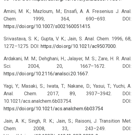
Amini, M. K.; Mazloum, M.; Ensafi, A. A. Fresenius J. Anal.
Chem. 1999, 364, 690–693. DOI:
https://doi.org/10.1007/s002160051415
.
Srivastava, S. K.; Gupta, V. K.; Jain, S. Anal. Chem. 1996, 68,
1272–1275. DOI:
https://doi.org/10.1021/ac9507000
.
Ardakani, M. M.; Dehghani, H.; Jalayer, M. S.; Zare, H. R. Anal.
Sci. 2004, 20, 1667–1672. DOI:
https://doi.org/10.2116/analsci.20.1667
.
Yagi, Y.; Masaki, S.; Iwata, T.; Nakane, D.; Yasui, T.; Yuchi, A.
Anal. Chem. 2017, 89, 3937–3942. DOI:
10.1021/acs.analchem.6b03754.
DOI:
https://doi.org/10.1021/acs.analchem.6b03754
Jain, A. K.; Singh, R. K.; Jain, S.; Raisoni, J. Transition Met.
Chem. 2008, 33, 243–249. DOI: