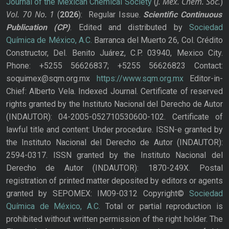
J. Mex. Chem. Soc.
Journal of the Mexican Chemical Society
(
)
Vol. 70
No.
1
(
2026
): Regular Issue.
Scientific Continuous
Publication
(CP)
. Edited and distributed by
Sociedad
Química de México, A.C.
Barranca del Muerto 26, Col. Crédito
Constructor, Del. Benito Juárez, C.P. 03940, Mexico City.
Phone: +5255 56626837; +5255 56626823 Contact:
soquimex@sqm.org.mx
https://www.sqm.org.mx
Editor-in-
Chief: Alberto Vela. Indexed Journal. Certificate of reserved
rights granted by the Instituto Nacional del Derecho de Autor
(INDAUTOR): 04-2005-052710530600-102. Certificate of
lawful title and content: Under procedure. ISSN-e granted by
the Instituto Nacional del Derecho de Autor (INDAUTOR):
2594-0317. ISSN granted by the Instituto Nacional del
Derecho de Autor (INDAUTOR): 1870-249X. Postal
registration of printed matter deposited by editors or agents
granted by SEPOMEX: IM09-0312 Copyright©
Sociedad
Química de México, A.C.
Total or partial reproduction is
prohibited without written permission of the right holder. The