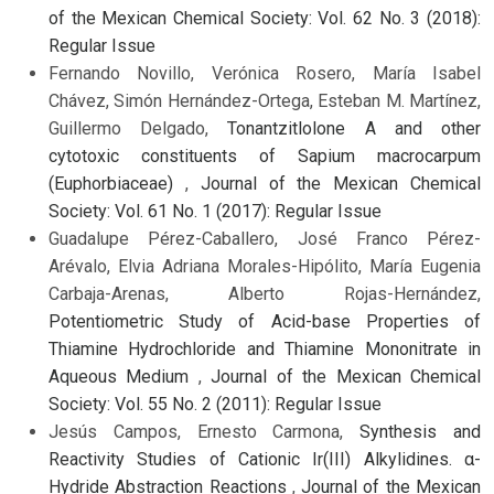
of the Mexican Chemical Society: Vol. 62 No. 3 (2018):
Regular Issue
Fernando Novillo, Verónica Rosero, María Isabel
Chávez, Simón Hernández-Ortega, Esteban M. Martínez,
Guillermo Delgado,
Tonantzitlolone A and other
cytotoxic constituents of Sapium macrocarpum
(Euphorbiaceae)
,
Journal of the Mexican Chemical
Society: Vol. 61 No. 1 (2017): Regular Issue
Guadalupe Pérez-Caballero, José Franco Pérez-
Arévalo, Elvia Adriana Morales-Hipólito, María Eugenia
Carbaja-Arenas, Alberto Rojas-Hernández,
Potentiometric Study of Acid-base Properties of
Thiamine Hydrochloride and Thiamine Mononitrate in
Aqueous Medium
,
Journal of the Mexican Chemical
Society: Vol. 55 No. 2 (2011): Regular Issue
Jesús Campos, Ernesto Carmona,
Synthesis and
Reactivity Studies of Cationic Ir(III) Alkylidines. α-
Hydride Abstraction Reactions
,
Journal of the Mexican