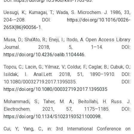
DOI:
https://doi.org/10.3906/kim-1703-83
.
Uesugi, K.; Kumagai, T.; Wada, S. Microchem. J. 1986, 33,
204-–208. DOI:
https://doi.org/10.1016/0026-
265X(86)90056-1
.
Musa, D.; Sha’Ato, R.; Eneji, I.; Itodo, A. Open Access Library
Journal. 2018, 5, 1–14. DOI:
https://doi.org/10.4236/oalib.1104446
.
Topcu, C.; Lacin, G.; Yilmaz, V.; Coldur, F.; Caglar, B.; Cubuk, O.;
Isildak, I. Anal.Lett. 2018, 51, 1890–1910. DOI:
10.1080/00032719.2017.1395035.
DOI:
https://doi.org/10.1080/00032719.2017.1395035
Mohammadi, S.; Taher, M. A.; Beitollahi, H. Russ. J.
Electrochem. 2021, 57, 1175–1185. DOI:
https://doi.org/10.1134/S1023193521100098
.
Cui, Y.; Yang, C., in: 3rd International Conference on