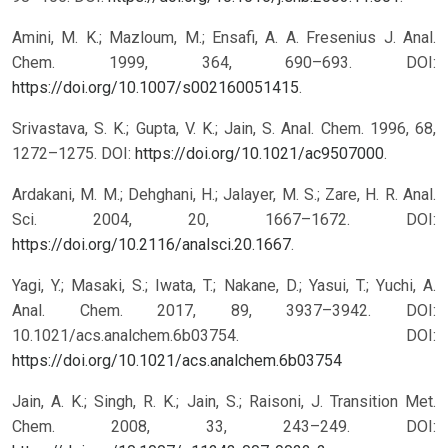
Amini, M. K.; Mazloum, M.; Ensafi, A. A. Fresenius J. Anal.
Chem. 1999, 364, 690–693. DOI:
https://doi.org/10.1007/s002160051415
.
Srivastava, S. K.; Gupta, V. K.; Jain, S. Anal. Chem. 1996, 68,
1272–1275. DOI:
https://doi.org/10.1021/ac9507000
.
Ardakani, M. M.; Dehghani, H.; Jalayer, M. S.; Zare, H. R. Anal.
Sci. 2004, 20, 1667–1672. DOI:
https://doi.org/10.2116/analsci.20.1667
.
Yagi, Y.; Masaki, S.; Iwata, T.; Nakane, D.; Yasui, T.; Yuchi, A.
Anal. Chem. 2017, 89, 3937–3942. DOI:
10.1021/acs.analchem.6b03754.
DOI:
https://doi.org/10.1021/acs.analchem.6b03754
Jain, A. K.; Singh, R. K.; Jain, S.; Raisoni, J. Transition Met.
Chem. 2008, 33, 243–249. DOI: