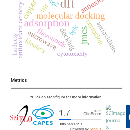
antioxidant
dft
mp2
copper
antioxidant activity
ftir
molecular docking
adsorption
corrosion
antioxidants
hplc
jmcs
docking
flavonoids
microwave
hardness
kinetics
cytotoxicity
Metrics
*Click on each figure for more information.