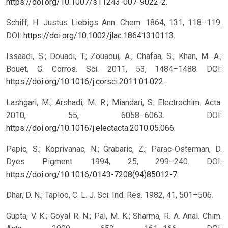
https://doi.org/10.1007/s11243-007-9022-2
.
Schiff, H. Justus Liebigs Ann. Chem. 1864, 131, 118–119.
DOI:
https://doi.org/10.1002/jlac.18641310113
.
Issaadi, S.; Douadi, T.; Zouaoui, A.; Chafaa, S.; Khan, M. A.;
Bouet, G. Corros. Sci. 2011, 53, 1484–1488. DOI:
https://doi.org/10.1016/j.corsci.2011.01.022
.
Lashgari, M.; Arshadi, M. R.; Miandari, S. Electrochim. Acta.
2010, 55, 6058–6063. DOI:
https://doi.org/10.1016/j.electacta.2010.05.066
.
Papic, S.; Koprivanac, N.; Grabaric, Z.; Parac-Osterman, D.
Dyes Pigment. 1994, 25, 299–240. DOI:
https://doi.org/10.1016/0143-7208(94)85012-7
.
Dhar, D. N.; Taploo, C. L. J. Sci. Ind. Res. 1982, 41, 501–506.
Gupta, V. K.; Goyal R. N.; Pal, M. K.; Sharma, R. A. Anal. Chim.