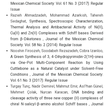
Mexican Chemical Society: Vol. 61 No. 3 (2017): Regular
Issue
Razieh Ahmadzadeh, Mohammad Azarkish, Tahereh
Sedaghat,
Synthesis, Spectroscopic Characterization,
Thermal Analysis and Antibacterial Activity of Ni(II),
Cu(II) and Zn(II) Complexes with Schiff bases Derived
from β-Diketones
,
Journal of the Mexican Chemical
Society: Vol. 58 No. 2 (2014): Regular Issue
Nooshin Firoozeh, Soodabeh Rezazadeh, Cobra Izanloo,
A Green Synthesis of 3, 4-Dihydropyrimidin-2(1H)-ones
via One-Pot Multi-Component Reaction by Using
Cuttlebone as a Natural Catalyst under Solvent-Free
Conditions
,
Journal of the Mexican Chemical Society:
Vol. 61 No. 3 (2017): Regular Issue
Turgay Tunç, Nadir Demirel, Mahmut Emir, Asl?han Günel,
Mehmet Çolak, Nurcan Karacan,
DNA binding and
cleavage activity of three new copper (II) complexes of
chiral N-salicyl-β-amino alcohol Schiff bases
,
Journal