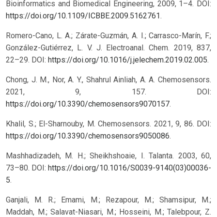
Bioinformatics and Biomedical Engineering, 2009, 1–4. DOI:
https://doi.org/10.1109/ICBBE.2009.5162761
.
Romero-Cano, L. A.; Zárate-Guzmán, A. I.; Carrasco-Marín, F.;
González-Gutiérrez, L. V. J. Electroanal. Chem. 2019, 837,
22–29. DOI:
https://doi.org/10.1016/j.jelechem.2019.02.005
.
Chong, J. M., Nor, A. Y., Shahrul Ainliah, A. A. Chemosensors.
2021, 9, 157. DOI:
https://doi.org/10.3390/chemosensors9070157
.
Khalil, S.; El-Sharnouby, M. Chemosensors. 2021, 9, 86. DOI:
https://doi.org/10.3390/chemosensors9050086
.
Mashhadizadeh, M. H.; Sheikhshoaie, I. Talanta. 2003, 60,
73–80. DOI:
https://doi.org/10.1016/S0039-9140(03)00036-
5
.
Ganjali, M. R.; Emami, M.; Rezapour, M.; Shamsipur, M.;
Maddah, M.; Salavat-Niasari, M.; Hosseini, M.; Talebpour, Z.