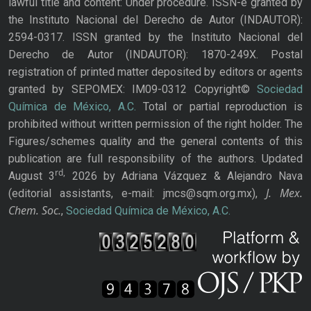
lawful title and content: Under procedure. ISSN-e granted by
the Instituto Nacional del Derecho de Autor (INDAUTOR):
2594-0317. ISSN granted by the Instituto Nacional del
Derecho de Autor (INDAUTOR): 1870-249X. Postal
registration of printed matter deposited by editors or agents
granted by SEPOMEX: IM09-0312 Copyright©
Sociedad
Química de México, A.C.
Total or partial reproduction is
prohibited without written permission of the right holder. The
Figures/schemes quality and the general contents of this
publication are full responsibility of the authors. Updated
rd,
August 3
2026 by Adriana Vázquez & Alejandro Nava
J. Mex.
(editorial assistants, e-mail: jmcs@sqm.org.mx),
Chem. Soc.
,
Sociedad Química de México, A.C.