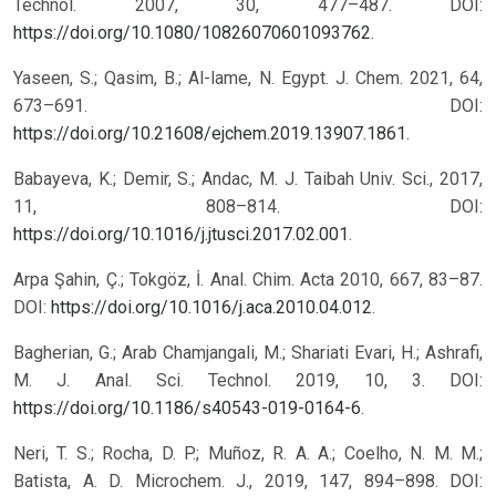
Technol. 2007, 30, 477–487. DOI:
https://doi.org/10.1080/10826070601093762
.
Yaseen, S.; Qasim, B.; Al-lame, N. Egypt. J. Chem. 2021, 64,
673–691. DOI:
https://doi.org/10.21608/ejchem.2019.13907.1861
.
Babayeva, K.; Demir, S.; Andac, M. J. Taibah Univ. Sci., 2017,
11, 808–814. DOI:
https://doi.org/10.1016/j.jtusci.2017.02.001
.
Arpa Şahin, Ç.; Tokgöz, İ. Anal. Chim. Acta 2010, 667, 83–87.
DOI:
https://doi.org/10.1016/j.aca.2010.04.012
.
Bagherian, G.; Arab Chamjangali, M.; Shariati Evari, H.; Ashrafi,
M. J. Anal. Sci. Technol. 2019, 10, 3. DOI:
https://doi.org/10.1186/s40543-019-0164-6
.
Neri, T. S.; Rocha, D. P.; Muñoz, R. A. A.; Coelho, N. M. M.;
Batista, A. D. Microchem. J., 2019, 147, 894–898. DOI: