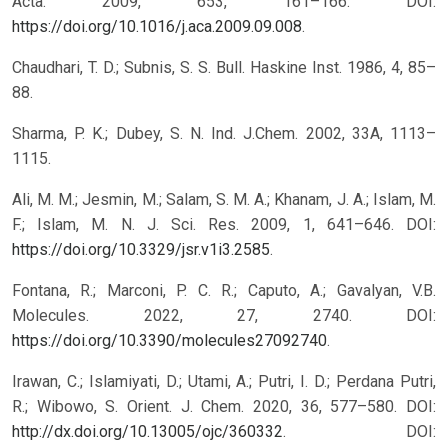
Acta. 2009, 653, 161–166. DOI:
https://doi.org/10.1016/j.aca.2009.09.008
.
Chaudhari, T. D.; Subnis, S. S. Bull. Haskine Inst. 1986, 4, 85–
88.
Sharma, P. K.; Dubey, S. N. Ind. J.Chem. 2002, 33A, 1113–
1115.
Ali, M. M.; Jesmin, M.; Salam, S. M. A.; Khanam, J. A.; Islam, M.
F.; Islam, M. N. J. Sci. Res. 2009, 1, 641–646. DOI:
https://doi.org/10.3329/jsr.v1i3.2585
.
Fontana, R.; Marconi, P. C. R.; Caputo, A.; Gavalyan, V.B.
Molecules. 2022, 27, 2740. DOI:
https://doi.org/10.3390/molecules27092740
.
Irawan, C.; Islamiyati, D.; Utami, A.; Putri, I. D.; Perdana Putri,
R.; Wibowo, S. Orient. J. Chem. 2020, 36, 577–580. DOI:
http://dx.doi.org/10.13005/ojc/360332
.
DOI: