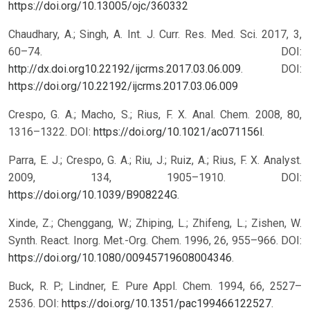
https://doi.org/10.13005/ojc/360332
Chaudhary, A.; Singh, A. Int. J. Curr. Res. Med. Sci. 2017, 3,
60–74. DOI:
http://dx.doi.org10.22192/ijcrms.2017.03.06.009
.
DOI:
https://doi.org/10.22192/ijcrms.2017.03.06.009
Crespo, G. A.; Macho, S.; Rius, F. X. Anal. Chem. 2008, 80,
1316–1322. DOI:
https://doi.org/10.1021/ac071156l
.
Parra, E. J.; Crespo, G. A.; Riu, J.; Ruiz, A.; Rius, F. X. Analyst.
2009, 134, 1905–1910. DOI:
https://doi.org/10.1039/B908224G
.
Xinde, Z.; Chenggang, W.; Zhiping, L.; Zhifeng, L.; Zishen, W.
Synth. React. Inorg. Met.-Org. Chem. 1996, 26, 955–966. DOI:
https://doi.org/10.1080/00945719608004346
.
Buck, R. P.; Lindner, E. Pure Appl. Chem. 1994, 66, 2527–
2536. DOI:
https://doi.org/10.1351/pac199466122527
.