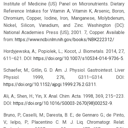
Institute of Medicine (US) Panel on Micronutrients. Dietary
Reference Intakes for Vitamin A, Vitamin K, Arsenic, Boron,
Chromium, Copper, Iodine, Iron, Manganese, Molybdenum,
Nickel, Silicon, Vanadium, and Zinc. Washington (DC):
National Academies Press (US); 2001. 7, Copper. Available
from:
https://www.ncbi.nlm.nih.gov/books/NBK222312/
Hordyjewska, A.; Popiolek, L.; Kocot, J. Biometals. 2014, 27,
611–621. DOI:
https://doi.org/10.1007/s10534-014-9736-5
.
Schaefer, M.; Gitlin, G. D. Am. J. Physiol. Gastrointest. Liver
Physiol. 1999, 276, G311–G314. DOI:
https://doi.org/10.1152/ajpgi.1999.276.2.G311
.
Ali, A.; Shen, H.; Yin, X. Anal. Chim. Acta. 1998, 369, 215–223.
DOI:
https://doi.org/10.1016/S0003-2670(98)00252-9
.
Bruno, P.; Caselli, M.; Daresta, B. E.; de Gennaro G.; de Pinto,
V.; Ielpo, P.; Placentino C. M. J. Liq. Chromatogr. Relat.