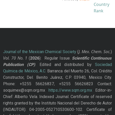
J. Mex. Chem. Soc.
Journal of the Mexican Chemical Society
(
)
Vol. 70
No.
1
(
2026
): Regular Issue.
Scientific Continuous
Publication
(CP)
. Edited and distributed by
Sociedad
Química de México, A.C.
Barranca del Muerto 26, Col. Crédito
Constructor, Del. Benito Juárez, C.P. 03940, Mexico City.
Phone: +5255 56626837; +5255 56626823 Contact:
soquimex@sqm.org.mx
https://www.sqm.org.mx
Editor-in-
Chief: Alberto Vela. Indexed Journal. Certificate of reserved
rights granted by the Instituto Nacional del Derecho de Autor
(INDAUTOR): 04-2005-052710530600-102. Certificate of