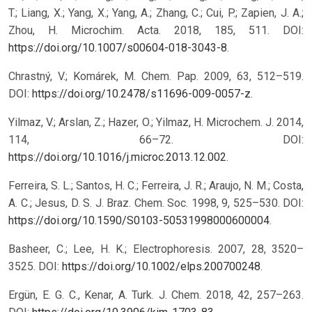
T.; Liang, X.; Yang, X.; Yang, A.; Zhang, C.; Cui, P.; Zapien, J. A.;
Zhou, H. Microchim. Acta. 2018, 185, 511. DOI:
https://doi.org/10.1007/s00604-018-3043-8
.
Chrastný, V.; Komárek, M. Chem. Pap. 2009, 63, 512–519.
DOI:
https://doi.org/10.2478/s11696-009-0057-z
.
Yilmaz, V.; Arslan, Z.; Hazer, O.; Yilmaz, H. Microchem. J. 2014,
114, 66–72. DOI:
https://doi.org/10.1016/j.microc.2013.12.002
.
Ferreira, S. L.; Santos, H. C.; Ferreira, J. R.; Araujo, N. M.; Costa,
A. C.; Jesus, D. S. J. Braz. Chem. Soc. 1998, 9, 525–530. DOI:
https://doi.org/10.1590/S0103-50531998000600004
.
Basheer, C.; Lee, H. K.; Electrophoresis. 2007, 28, 3520–
3525. DOI:
https://doi.org/10.1002/elps.200700248
.
Ergün, E. G. C., Kenar, A. Turk. J. Chem. 2018, 42, 257–263.