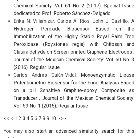
Chemical Society: Vol. 61 No. 2 (2017): Special Issue
dedicated to Prof. Roberto Sánchez-Delgado
Erika N. Villamizar, Carlos A. Ríos, John J. Castillo,
A
Hydrogen Peroxide Biosensor Based on the
Immobilization of the Highly Stable Royal Palm Tree
Peroxidase (Roystonea regia) with Chitosan and
Glutaraldehyde on Screen-printed Graphene Electrodes
,
Journal of the Mexican Chemical Society: Vol. 60 No. 3
(2016): Regular Issue
Carlos Andrés Galán-Vidal,
Monoenzymatic Lipase
Potentiometric Biosensor for the Food Analysis Based
on a pH Sensitive Graphite-epoxy Composite as
Transducer
,
Journal of the Mexican Chemical Society:
Vol. 59 No. 1 (2015): Regular Issue
<<
<
1
2
3
4
5
6
7
8
9
10
>
>>
You may also
start an advanced similarity search
for this