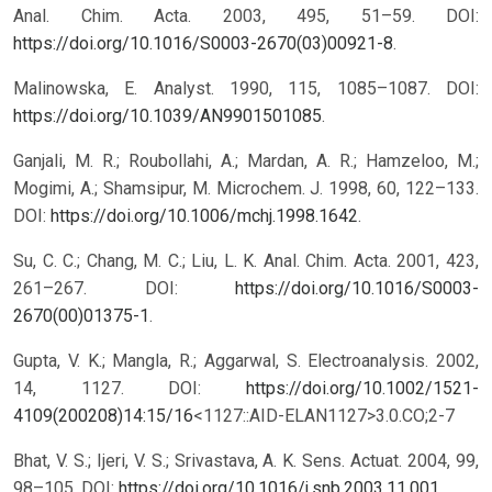
Anal. Chim. Acta. 2003, 495, 51–59. DOI:
https://doi.org/10.1016/S0003-2670(03)00921-8
.
Malinowska, E. Analyst. 1990, 115, 1085–1087. DOI:
https://doi.org/10.1039/AN9901501085
.
Ganjali, M. R.; Roubollahi, A.; Mardan, A. R.; Hamzeloo, M.;
Mogimi, A.; Shamsipur, M. Microchem. J. 1998, 60, 122–133.
DOI:
https://doi.org/10.1006/mchj.1998.1642
.
Su, C. C.; Chang, M. C.; Liu, L. K. Anal. Chim. Acta. 2001, 423,
261–267. DOI:
https://doi.org/10.1016/S0003-
2670(00)01375-1
.
Gupta, V. K.; Mangla, R.; Aggarwal, S. Electroanalysis. 2002,
14, 1127. DOI:
https://doi.org/10.1002/1521-
4109(200208)14:15/16
<1127::AID-ELAN1127>3.0.CO;2-7
Bhat, V. S.; Ijeri, V. S.; Srivastava, A. K. Sens. Actuat. 2004, 99,
98–105. DOI:
https://doi.org/10.1016/j.snb.2003.11.001
.