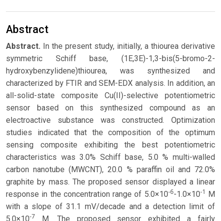
Abstract
Abstract.
In the present study, initially, a thiourea derivative
symmetric Schiff base, (1E,3E)-1,3-bis(5-bromo-2-
hydroxybenzylidene)thiourea, was synthesized and
characterized by FTIR and SEM-EDX analysis. In addition, an
all-solid-state composite Cu(II)-selective potentiometric
sensor based on this synthesized compound as an
electroactive substance was constructed. Optimization
studies indicated that the composition of the optimum
sensing composite exhibiting the best potentiometric
characteristics was 3.0% Schiff base, 5.0 % multi-walled
carbon nanotube (MWCNT), 20.0 % paraffin oil and 72.0%
graphite by mass. The proposed sensor displayed a linear
-6
-1
response in the concentration range of 5.0×10
-1.0×10
M
with a slope of 31.1 mV/decade and a detection limit of
-7
5.0×10
M. The proposed sensor exhibited a fairly