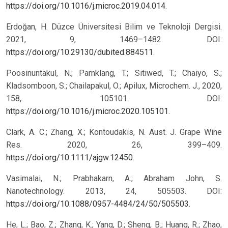
https://doi.org/10.1016/j.microc.2019.04.014
.
Erdoğan, H. Düzce Üniversitesi Bilim ve Teknoloji Dergisi.
2021, 9, 1469–1482. DOI:
https://doi.org/10.29130/dubited.884511
.
Poosinuntakul, N.; Parnklang, T.; Sitiwed, T.; Chaiyo, S.;
Kladsomboon, S.; Chailapakul, O.; Apilux, Microchem. J., 2020,
158, 105101. DOI:
https://doi.org/10.1016/j.microc.2020.105101
.
Clark, A. C.; Zhang, X.; Kontoudakis, N. Aust. J. Grape Wine
Res. 2020, 26, 399–409.
https://doi.org/10.1111/ajgw.12450
.
Vasimalai, N.; Prabhakarn, A.; Abraham John, S.
Nanotechnology. 2013, 24, 505503. DOI:
https://doi.org/10.1088/0957-4484/24/50/505503
.
He, L.; Bao, Z.; Zhang, K.; Yang, D.; Sheng, B.; Huang, R.; Zhao,