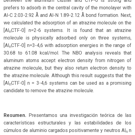
between the aluminum cluster and CTF-0 is strong and
prefers to adsorb in the central cavity of the monolayer with
Al-C 2.03-2.92 Å and Al-N 1.89-2.12 Å bond formation. Next,
we calculated the adsorption of an atrazine molecule on the
[Al
CTF-0] n=2-6 systems. It is found that an atrazine
n
molecule is physically adsorbed only on three systems,
[Al
CTF-0] n=3-4,6 with adsorption energies in the range of
n
30.68 to 61.08 kcal/mol. The NBO analysis reveals that
aluminum atoms accept electron density from nitrogen of
atrazine molecule, but they also return electron density to
the atrazine molecule. Although this result suggests that the
[Al
CTF-0] n = 3-4,6 systems can be used as a promising
n
candidate to remove the atrazine molecule.
Resumen.
Presentamos una investigación teórica de las
características estructurales y las estabilidades de los
cúmulos de aluminio cargados positivamente y neutros Al
n
n