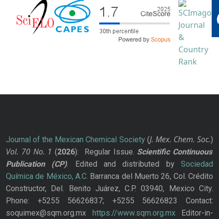
J. Mex. Chem. Soc.
Journal of the Mexican Chemical Society
(
)
Vol. 70
No.
1
(
2026
): Regular Issue.
Scientific Continuous
Publication
(CP)
. Edited and distributed by
Sociedad
Química de México, A.C.
Barranca del Muerto 26, Col. Crédito
Constructor, Del. Benito Juárez, C.P. 03940, Mexico City.
Phone: +5255 56626837; +5255 56626823 Contact:
soquimex@sqm.org.mx
https://www.sqm.org.mx
Editor-in-