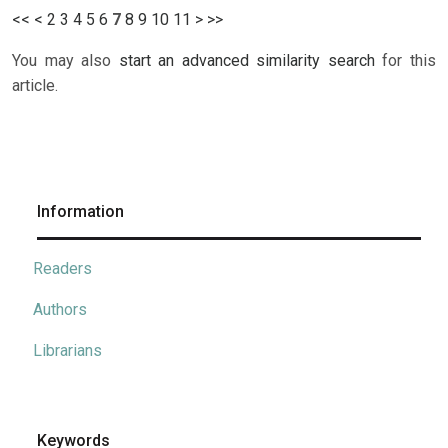
<<
<
2
3
4
5
6
7
8
9
10
11
>
>>
You may also
start an advanced similarity search
for this
article.
Information
Readers
Authors
Librarians
Keywords