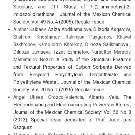
Structure, and DFT Study of 1-(2-aminoethyl)-2-
imidazolidinethione
,
Journal of the Mexican Chemical
Society: Vol. 49 No. 4 (2005): Regular Issue
Alisher Kalbaev, Aziza Abdikamalova, Dilzoda Asqarova,
Shahrom Khoshimov, Rahimjon Paygamov, Khayot
Bakhronov, Kamoliddin Kholikov, Dilnoza Salikhanova ,
Dilnoza Jumaeva, Izzat Eshmetov, Nursultan Maratov,
Mamataliev Nozim,
A Study of the Structural Features
and Textural Properties of Carbon Sorbents Derived
from Recycled Polyethylene Terephthalate and
Polyethylene Waste
,
Journal of the Mexican Chemical
Society: Vol. 70 No. 1 (2026): Regular Issue
Ángel Ulises Orozco-Valencia, Alberto Vela,
The
Electrodonating and Electroaccepting Powers in Atoms
,
Journal of the Mexican Chemical Society: Vol. 56 No. 3
(2012): Special Issue dedicated to Prof. José Luis
Gazquez
Marcos José Solache-Ríos, Rafael Villalva-Coyote,