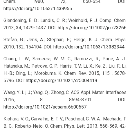
Chem. 1980, 72, 650-654. DOI:
https://doi.org/10.1063/1.438955
Glendening, E. D.; Landis, C. R.; Weinhold, F. J. Comp. Chem.
2013, 34, 1429-1437. DOI:
https://doi.org/10.1002/jcc.23266
Stefan, G.; Jens, A.; Stephan, E.; Helge, K. J. Chem. Phys.
2010, 132, 154104. DOI:
https://doi.org/10.1063/1.3382344
Chung, L. W.; Sameera, W. M. C.; Ramozzi, R.; Page, A. J.;
Hatanaka, M.; Petrova, G. P.; Harris, T. V.; Li, X.; Ke, Z.; Liu, F.; Li,
H.-B.; Ding, L.; Morokuma, K. Chem. Rev. 2015, 115 , 5678-
5796. DOI:
https://doi.org/10.1021/cr5004419
Wang, Y.; Li, J.; Yang, Q.; Zhong, C. ACS Appl. Mater. Interfaces
2016, 8, 8694-8701. DOI:
https://doi.org/10.1021/acsami.6b00657
Kiohara, V. O.; Carvalho, E. F. V.; Paschoal, C. W. A.; Machado, F.
B. C.; Roberto-Neto, O. Chem. Phys. Lett. 2013, 568-569, 42-