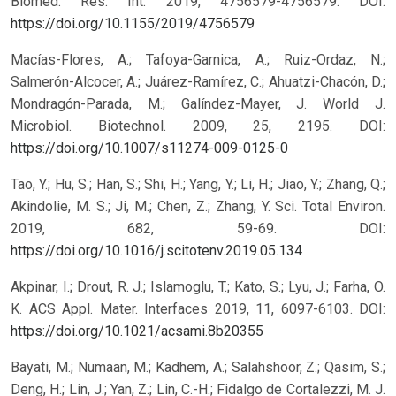
Biomed. Res. Int. 2019, 4756579-4756579. DOI:
https://doi.org/10.1155/2019/4756579
Macías-Flores, A.; Tafoya-Garnica, A.; Ruiz-Ordaz, N.;
Salmerón-Alcocer, A.; Juárez-Ramírez, C.; Ahuatzi-Chacón, D.;
Mondragón-Parada, M.; Galíndez-Mayer, J. World J.
Microbiol. Biotechnol. 2009, 25, 2195. DOI:
https://doi.org/10.1007/s11274-009-0125-0
Tao, Y.; Hu, S.; Han, S.; Shi, H.; Yang, Y.; Li, H.; Jiao, Y.; Zhang, Q.;
Akindolie, M. S.; Ji, M.; Chen, Z.; Zhang, Y. Sci. Total Environ.
2019, 682, 59-69. DOI:
https://doi.org/10.1016/j.scitotenv.2019.05.134
Akpinar, I.; Drout, R. J.; Islamoglu, T.; Kato, S.; Lyu, J.; Farha, O.
K. ACS Appl. Mater. Interfaces 2019, 11, 6097-6103. DOI:
https://doi.org/10.1021/acsami.8b20355
Bayati, M.; Numaan, M.; Kadhem, A.; Salahshoor, Z.; Qasim, S.;
Deng, H.; Lin, J.; Yan, Z.; Lin, C.-H.; Fidalgo de Cortalezzi, M. J.