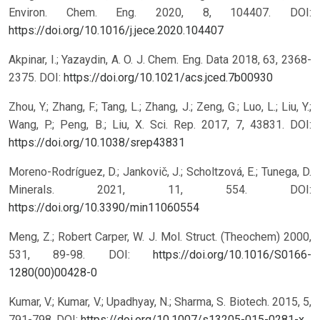
Environ. Chem. Eng. 2020, 8, 104407. DOI:
https://doi.org/10.1016/j.jece.2020.104407
Akpinar, I.; Yazaydin, A. O. J. Chem. Eng. Data 2018, 63, 2368-
2375. DOI:
https://doi.org/10.1021/acs.jced.7b00930
Zhou, Y.; Zhang, F.; Tang, L.; Zhang, J.; Zeng, G.; Luo, L.; Liu, Y.;
Wang, P.; Peng, B.; Liu, X. Sci. Rep. 2017, 7, 43831. DOI:
https://doi.org/10.1038/srep43831
Moreno-Rodríguez, D.; Jankovič, J.; Scholtzová, E.; Tunega, D.
Minerals. 2021, 11, 554. DOI:
https://doi.org/10.3390/min11060554
Meng, Z.; Robert Carper, W. J. Mol. Struct. (Theochem) 2000,
531, 89-98. DOI:
https://doi.org/10.1016/S0166-
1280(00)00428-0
Kumar, V.; Kumar, V.; Upadhyay, N.; Sharma, S. Biotech. 2015, 5,
791-798. DOI:
https://doi.org/10.1007/s13205-015-0281-x