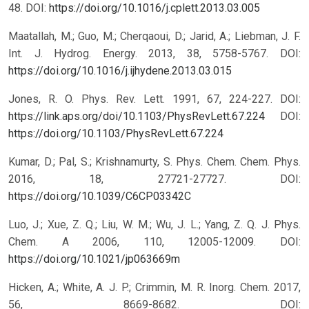
48. DOI:
https://doi.org/10.1016/j.cplett.2013.03.005
Maatallah, M.; Guo, M.; Cherqaoui, D.; Jarid, A.; Liebman, J. F.
‎Int. J. Hydrog. Energy. 2013, 38, 5758-5767. DOI:
https://doi.org/10.1016/j.ijhydene.2013.03.015
Jones, R. O. Phys. Rev. Lett. 1991, 67, 224-227. DOI:
https://link.aps.org/doi/10.1103/PhysRevLett.67.224
DOI:
https://doi.org/10.1103/PhysRevLett.67.224
Kumar, D.; Pal, S.; Krishnamurty, S. Phys. Chem. Chem. Phys.
2016, 18, 27721-27727. DOI:
https://doi.org/10.1039/C6CP03342C
Luo, J.; Xue, Z. Q.; Liu, W. M.; Wu, J. L.; Yang, Z. Q. J. Phys.
Chem. A 2006, 110, 12005-12009. DOI:
https://doi.org/10.1021/jp063669m
Hicken, A.; White, A. J. P.; Crimmin, M. R. Inorg. Chem. 2017,
56, 8669-8682. DOI: