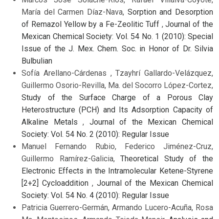
María del Carmen Díaz-Nava,
Sorption and Desorption
of Remazol Yellow by a Fe-Zeolitic Tuff
,
Journal of the
Mexican Chemical Society: Vol. 54 No. 1 (2010): Special
Issue of the J. Mex. Chem. Soc. in Honor of Dr. Silvia
Bulbulian
Sofía Arellano-Cárdenas , Tzayhrí Gallardo-Velázquez,
Guillermo Osorio-Revilla, Ma. del Socorro López-Cortez,
Study of the Surface Charge of a Porous Clay
Heterostructure (PCH) and Its Adsorption Capacity of
Alkaline Metals
,
Journal of the Mexican Chemical
Society: Vol. 54 No. 2 (2010): Regular Issue
Manuel Fernando Rubio, Federico Jiménez-Cruz,
Guillermo Ramírez-Galicia,
Theoretical Study of the
Electronic Effects in the Intramolecular Ketene-Styrene
[2+2] Cycloaddition
,
Journal of the Mexican Chemical
Society: Vol. 54 No. 4 (2010): Regular Issue
Patricia Guerrero-Germán, Armando Lucero-Acuña, Rosa