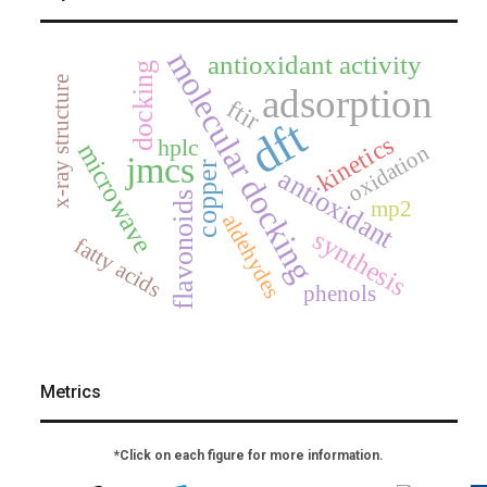
molecular docking
antioxidant activity
docking
x-ray structure
adsorption
ftir
dft
kinetics
hplc
microwave
oxidation
jmcs
copper
antioxidant
flavonoids
mp2
aldehydes
synthesis
fatty acids
phenols
Metrics
*Click on each figure for more information.