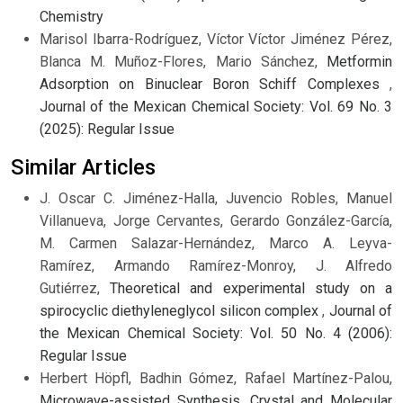
Chemistry
Marisol Ibarra-Rodríguez, Víctor Víctor Jiménez Pérez,
Blanca M. Muñoz-Flores, Mario Sánchez,
Metformin
Adsorption on Binuclear Boron Schiff Complexes
,
Journal of the Mexican Chemical Society: Vol. 69 No. 3
(2025): Regular Issue
Similar Articles
J. Oscar C. Jiménez-Halla, Juvencio Robles, Manuel
Villanueva, Jorge Cervantes, Gerardo González-García,
M. Carmen Salazar-Hernández, Marco A. Leyva-
Ramírez, Armando Ramírez-Monroy, J. Alfredo
Gutiérrez,
Theoretical and experimental study on a
spirocyclic diethyleneglycol silicon complex
,
Journal of
the Mexican Chemical Society: Vol. 50 No. 4 (2006):
Regular Issue
Herbert Höpfl, Badhin Gómez, Rafael Martínez-Palou,
Microwave-assisted Synthesis, Crystal and Molecular