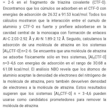
= 2-6 en el fragmento de triazina covalente (CTF-0).
Encontramos que los cúmulos se adsorben en el CTF-0 con
energías de adsorción de 26.32 a 91.53 kcal/mol. Todos los
cálculos mostraron que la interacción entre el cumulo de
aluminio y CTF-0 es fuerte y prefiere adsorberse en la
cavidad central de la monocapa con formación de enlaces
Al-C 2.03-2.92 Å y Al-N 1.89-2.12 Å. Seguido, calculamos la
adsorción de una molécula de atrazina en los sistemas
[Al
CTF-0] n=2-6. Se encuentra que una molécula de atrazina
n
se adsorbe físicamente sólo en tres sistemas, [Al
CTF-0]
n
n=3-4,6 con energías de adsorción en el rango de 30.68 a
61.08 kcal/mol. El análisis NBO revela que los átomos de
aluminio aceptan la densidad de electrones del nitrógeno de
la molécula de atrazina, pero también devuelven densidad
de electrones a la molécula de atrazina. Estos resultados
sugieren que los sistemas [Al
CTF-0] n = 3-4,6 pueden
n
usarse como candidatos prometedores para remover la
molécula de atrazina.