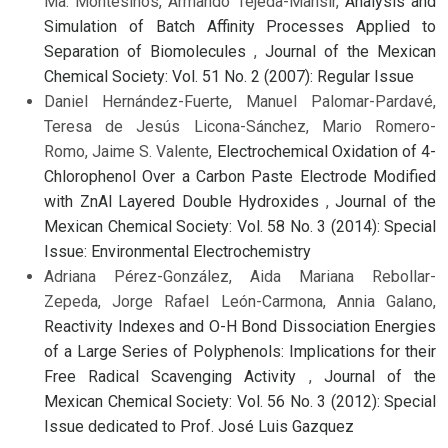
Ma. Montesinos, Armando Tejeda-Mansir,
Analysis and
Simulation of Batch Affinity Processes Applied to
Separation of Biomolecules
,
Journal of the Mexican
Chemical Society: Vol. 51 No. 2 (2007): Regular Issue
Daniel Hernández-Fuerte, Manuel Palomar-Pardavé,
Teresa de Jesús Licona-Sánchez, Mario Romero-
Romo, Jaime S. Valente,
Electrochemical Oxidation of 4-
Chlorophenol Over a Carbon Paste Electrode Modified
with ZnAl Layered Double Hydroxides
,
Journal of the
Mexican Chemical Society: Vol. 58 No. 3 (2014): Special
Issue: Environmental Electrochemistry
Adriana Pérez-González, Aida Mariana Rebollar-
Zepeda, Jorge Rafael León-Carmona, Annia Galano,
Reactivity Indexes and O-H Bond Dissociation Energies
of a Large Series of Polyphenols: Implications for their
Free Radical Scavenging Activity
,
Journal of the
Mexican Chemical Society: Vol. 56 No. 3 (2012): Special
Issue dedicated to Prof. José Luis Gazquez