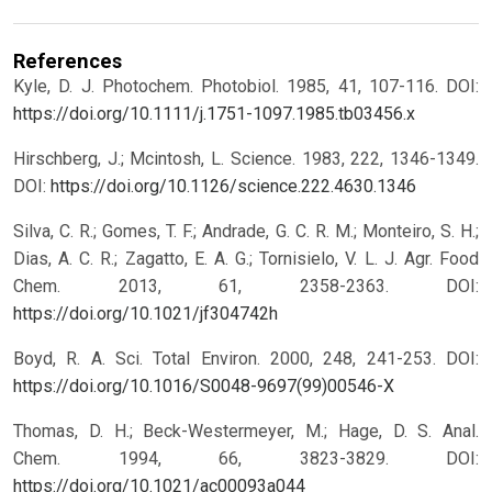
References
Kyle, D. J. Photochem. Photobiol. 1985, 41, 107-116. DOI:
https://doi.org/10.1111/j.1751-1097.1985.tb03456.x
Hirschberg, J.; Mcintosh, L. Science. 1983, 222, 1346-1349.
DOI:
https://doi.org/10.1126/science.222.4630.1346
Silva, C. R.; Gomes, T. F.; Andrade, G. C. R. M.; Monteiro, S. H.;
Dias, A. C. R.; Zagatto, E. A. G.; Tornisielo, V. L. J. Agr. Food
Chem. 2013, 61, 2358-2363. DOI:
https://doi.org/10.1021/jf304742h
Boyd, R. A. Sci. Total Environ. 2000, 248, 241-253. DOI:
https://doi.org/10.1016/S0048-9697(99)00546-X
Thomas, D. H.; Beck-Westermeyer, M.; Hage, D. S. Anal.
Chem. 1994, 66, 3823-3829. DOI:
https://doi.org/10.1021/ac00093a044