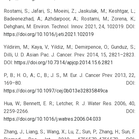
Rostami, S.; Jafari, S.; Moeini, Z.; Jaskulak, M.; Keshtgar, L.;
Badeenezhad, A.; Azhdarpoor, A.; Rostami, M.; Zorena, K.;
Dehghani, M. Environ. Technol. Innov. 2021, 24, 102019. DOI:
https://doi.org/10.1016/j.eti.2021.102019
Yildirim, M.; Kaya, V.; Yildiz, M.; Demirpence, O.; Gunduz, S.;
Dilli, U. D. Asian Pac. J. Cancer. Prev. 2014, 15, 2821–2823.
DOI:
https://doi.org/10.7314/apjcp.2014.15.6.2821
P., B.; H. O., A.; C., B.; J. S., M. Eur. J. Cancer Prev. 2013, 22,
169–80. DOI:
https://doi.org/10.1097/cej.0b013e32835849ca
Hua, W.; Bennett, E. R.; Letcher, R. J. Water Res. 2006, 40,
2259-2266. DOI:
https://doi.org/10.1016/j.watres.2006.04.033
Zhang, J.; Liang, S.; Wang, X.; Lu, Z.; Sun, P.; Zhang, H.; Sun, F.