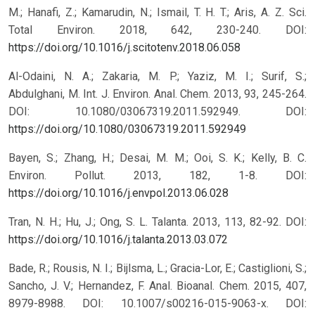
M.; Hanafi, Z.; Kamarudin, N.; Ismail, T. H. T.; Aris, A. Z. Sci.
Total Environ. 2018, 642, 230-240. DOI:
https://doi.org/10.1016/j.scitotenv.2018.06.058
Al-Odaini, N. A.; Zakaria, M. P.; Yaziz, M. I.; Surif, S.;
Abdulghani, M. Int. J. Environ. Anal. Chem. 2013, 93, 245-264.
DOI: 10.1080/03067319.2011.592949.
DOI:
https://doi.org/10.1080/03067319.2011.592949
Bayen, S.; Zhang, H.; Desai, M. M.; Ooi, S. K.; Kelly, B. C.
Environ. Pollut. 2013, 182, 1-8. DOI:
https://doi.org/10.1016/j.envpol.2013.06.028
Tran, N. H.; Hu, J.; Ong, S. L. Talanta. 2013, 113, 82-92. DOI:
https://doi.org/10.1016/j.talanta.2013.03.072
Bade, R.; Rousis, N. I.; Bijlsma, L.; Gracia-Lor, E.; Castiglioni, S.;
Sancho, J. V.; Hernandez, F. Anal. Bioanal. Chem. 2015, 407,
8979-8988. DOI: 10.1007/s00216-015-9063-x.
DOI: