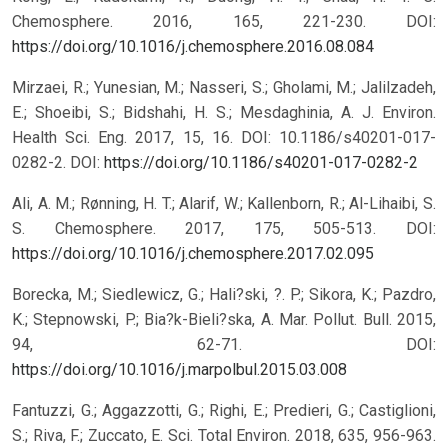
Chemosphere. 2016, 165, 221-230. DOI:
https://doi.org/10.1016/j.chemosphere.2016.08.084
Mirzaei, R.; Yunesian, M.; Nasseri, S.; Gholami, M.; Jalilzadeh,
E.; Shoeibi, S.; Bidshahi, H. S.; Mesdaghinia, A. J. Environ.
Health Sci. Eng. 2017, 15, 16. DOI: 10.1186/s40201-017-
0282-2.
DOI:
https://doi.org/10.1186/s40201-017-0282-2
Ali, A. M.; Rønning, H. T.; Alarif, W.; Kallenborn, R.; Al-Lihaibi, S.
S. Chemosphere. 2017, 175, 505-513. DOI:
https://doi.org/10.1016/j.chemosphere.2017.02.095
Borecka, M.; Siedlewicz, G.; Hali?ski, ?. P.; Sikora, K.; Pazdro,
K.; Stepnowski, P.; Bia?k-Bieli?ska, A. Mar. Pollut. Bull. 2015,
94, 62-71. DOI:
https://doi.org/10.1016/j.marpolbul.2015.03.008
Fantuzzi, G.; Aggazzotti, G.; Righi, E.; Predieri, G.; Castiglioni,
S.; Riva, F.; Zuccato, E. Sci. Total Environ. 2018, 635, 956-963.