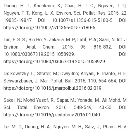
Duong, H. T.; Kadokami, K.; Chau, H. T. C.; Nguyen, T. Q.;
Nguyen, T. T.; Kong, L. X. Environ. Sci. Pollut. Res. 2015, 22,
19835-19847. DOI: 10.1007/s11356-015-5180-5.
DOI:
https://doi.org/10.1007/s11356-015-5180-5
Tan, E. S. S.; Bin Ho, Y.; Zakaria, M. P.; Latif, P. A.; Saari, N. Int. J.
Environ. Anal. Chem. 2015, 95, 816-832. DOI:
10.1080/03067319.2015.1058929.
DOI:
https://doi.org/10.1080/03067319.2015.1058929
Dsikowitzky, L.; Sträter, M.; Dwiyitno; Ariyani, F.; Irianto, H. E.;
Schwarzbauer, J. Mar. Pollut. Bull. 2016, 110, 654-664. DOI:
https://doi.org/10.1016/j.marpolbul.2016.02.019
Sakai, N.; Mohd Yusof, R.; Sapar, M.; Yoneda, M.; Ali Mohd, M.
Sci. Total Environ. 2016, 548-549, 43-50. DOI:
https://doi.org/10.1016/j.scitotenv.2016.01.040
Le, M. D.; Duong, H. A.; Nguyen, M. H.; Sáiz, J.; Pham, H. V.;