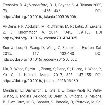
Trenholm, R. A.; Vanderford, B. J.; Snyder, S. A. Talanta 2009,
79, 1425-1432. DOI:
https://doi.org/10.1016/j.talanta.2009.06.006
Al-Qaim, F. F.; Abdullah, M. P.; Othman, M. R.; Latip, J.; Zakaria,
Z. J. Chromatogr. A. 2014, 1345, 139-153. DOI
https://doi.org/10.1016/j.chroma.2014.04.025
Sun, J.; Luo, Q.; Wang, D.; Wang, Z. Ecotoxicol. Environ. Saf.
2015, 117, 132-140. DOI:
https://doi.org/10.1016/j.ecoenv.2015.03.032
Ma, R.; Wang, B.; Yin, L.; Zhang, Y.; Deng, S.; Huang, J.; Wang, Y.;
Yu, G. J. Hazard. Mater. 2017, 323, 147-155. DOI:
https://doi.org/10.1016/j.jhazmat.2016.05.030
Mandaric, L.; Diamantini, E.; Stella, E.; Cano-Paoli, K.; Valle-
Sistac, J.; Molins-Delgado, D.; Bellin, A.; Chiogna, G.; Majone,
B.; Diaz-Cruz, M. S.; Sabater, S.; Barcelo, D.; Petrovic, M. Sci.