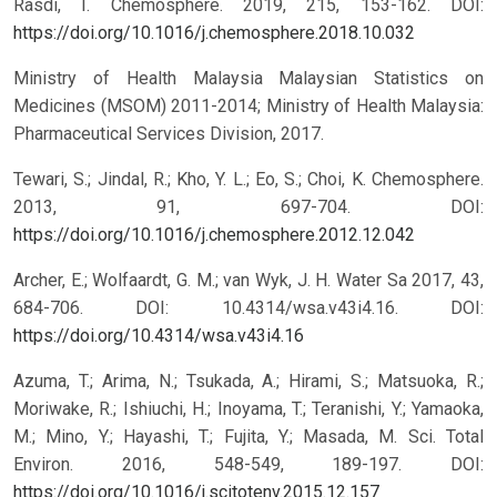
Rasdi, I. Chemosphere. 2019, 215, 153-162. DOI:
https://doi.org/10.1016/j.chemosphere.2018.10.032
Ministry of Health Malaysia Malaysian Statistics on
Medicines (MSOM) 2011-2014; Ministry of Health Malaysia:
Pharmaceutical Services Division, 2017.
Tewari, S.; Jindal, R.; Kho, Y. L.; Eo, S.; Choi, K. Chemosphere.
2013, 91, 697-704. DOI:
https://doi.org/10.1016/j.chemosphere.2012.12.042
Archer, E.; Wolfaardt, G. M.; van Wyk, J. H. Water Sa 2017, 43,
684-706. DOI: 10.4314/wsa.v43i4.16.
DOI:
https://doi.org/10.4314/wsa.v43i4.16
Azuma, T.; Arima, N.; Tsukada, A.; Hirami, S.; Matsuoka, R.;
Moriwake, R.; Ishiuchi, H.; Inoyama, T.; Teranishi, Y.; Yamaoka,
M.; Mino, Y.; Hayashi, T.; Fujita, Y.; Masada, M. Sci. Total
Environ. 2016, 548-549, 189-197. DOI:
https://doi.org/10.1016/j.scitotenv.2015.12.157