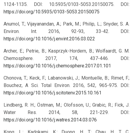
1124-1135. DOI: 10.5935/0103-5053.20150075.
DOI:
https://doi.org/10.5935/0103-5053.20150075
Anumol, T.; Vijayanandan, A.; Park, M.; Philip, L.; Snyder, S. A.
Environ. Int. 2016, 92-93, 33-42. DOI:
https://doi.org/10.1016/j.envint.2016.03.022
Archer, E.; Petrie, B.; Kasprzyk-Hordern, B.; Wolfaardt, G. M.
Chemosphere. 2017, 174, 437-446. DOI:
https://doi.org/10.1016/j.chemosphere.2017.01.101
Chonova, T.; Keck, F.; Labanowski, J.; Montuelle, B.; Rimet, F.;
Bouchez, A Sci. Total Environ. 2016, 542, 965-975. DOI:
https://doi.org/10.1016/j.scitotenv.2015.10.161
Lindberg, R. H.; Östman, M.; Olofsson, U.; Grabic, R.; Fick, J.
Water Res. 2014, 58, 221-229. DOI:
https://doi.org/10.1016/j.watres.2014.03.076
Kong, L.; Kadokami, K.; Duong, H. T.; Chau, H. T. C.