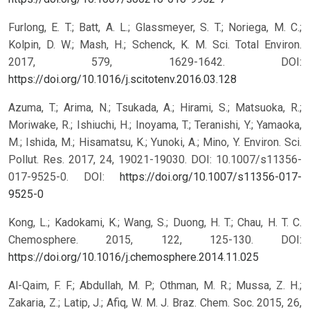
Furlong, E. T.; Batt, A. L.; Glassmeyer, S. T.; Noriega, M. C.;
Kolpin, D. W.; Mash, H.; Schenck, K. M. Sci. Total Environ.
2017, 579, 1629-1642. DOI:
https://doi.org/10.1016/j.scitotenv.2016.03.128
Azuma, T.; Arima, N.; Tsukada, A.; Hirami, S.; Matsuoka, R.;
Moriwake, R.; Ishiuchi, H.; Inoyama, T.; Teranishi, Y.; Yamaoka,
M.; Ishida, M.; Hisamatsu, K.; Yunoki, A.; Mino, Y. Environ. Sci.
Pollut. Res. 2017, 24, 19021-19030. DOI: 10.1007/s11356-
017-9525-0.
DOI:
https://doi.org/10.1007/s11356-017-
9525-0
Kong, L.; Kadokami, K.; Wang, S.; Duong, H. T.; Chau, H. T. C.
Chemosphere. 2015, 122, 125-130. DOI:
https://doi.org/10.1016/j.chemosphere.2014.11.025
Al-Qaim, F. F.; Abdullah, M. P.; Othman, M. R.; Mussa, Z. H.;
Zakaria, Z.; Latip, J.; Afiq, W. M. J. Braz. Chem. Soc. 2015, 26,