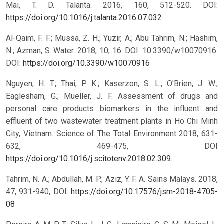
Mai, T. D. Talanta. 2016, 160, 512-520. DOI:
https://doi.org/10.1016/j.talanta.2016.07.032
Al-Qaim, F. F.; Mussa, Z. H.; Yuzir, A.; Abu Tahrim, N.; Hashim,
N.; Azman, S. Water. 2018, 10, 16. DOI: 10.3390/w10070916.
DOI:
https://doi.org/10.3390/w10070916
Nguyen, H. T.; Thai, P. K.; Kaserzon, S. L.; O'Brien, J. W.;
Eaglesham, G.; Mueller, J. F. Assessment of drugs and
personal care products biomarkers in the influent and
effluent of two wastewater treatment plants in Ho Chi Minh
City, Vietnam. Science of The Total Environment 2018, 631-
632, 469-475, DOI
https://doi.org/10.1016/j.scitotenv.2018.02.309
.
Tahrim, N. A.; Abdullah, M. P.; Aziz, Y. F. A. Sains Malays. 2018,
47, 931-940,
DOI:
https://doi.org/10.17576/jsm-2018-4705-
08