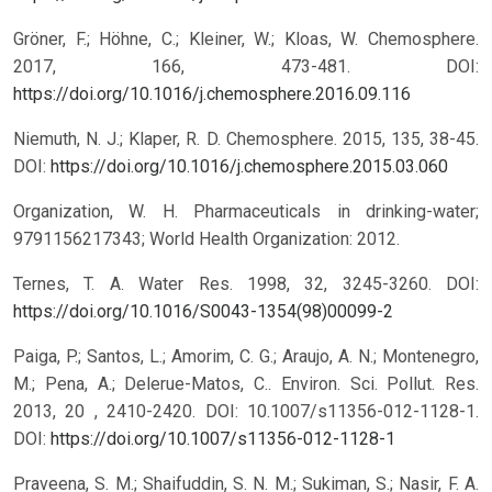
Gröner, F.; Höhne, C.; Kleiner, W.; Kloas, W. Chemosphere.
2017, 166, 473-481. DOI:
https://doi.org/10.1016/j.chemosphere.2016.09.116
Niemuth, N. J.; Klaper, R. D. Chemosphere. 2015, 135, 38-45.
DOI:
https://doi.org/10.1016/j.chemosphere.2015.03.060
Organization, W. H. Pharmaceuticals in drinking-water;
9791156217343; World Health Organization: 2012.
Ternes, T. A. Water Res. 1998, 32, 3245-3260. DOI:
https://doi.org/10.1016/S0043-1354(98)00099-2
Paiga, P.; Santos, L.; Amorim, C. G.; Araujo, A. N.; Montenegro,
M.; Pena, A.; Delerue-Matos, C.. Environ. Sci. Pollut. Res.
2013, 20 , 2410-2420. DOI: 10.1007/s11356-012-1128-1.
DOI:
https://doi.org/10.1007/s11356-012-1128-1
Praveena, S. M.; Shaifuddin, S. N. M.; Sukiman, S.; Nasir, F. A.