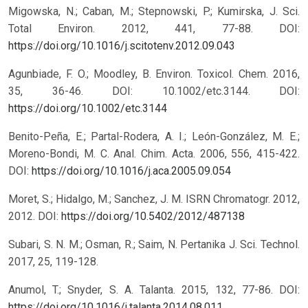
Migowska, N.; Caban, M.; Stepnowski, P.; Kumirska, J. Sci.
Total Environ. 2012, 441, 77-88. DOI:
https://doi.org/10.1016/j.scitotenv.2012.09.043
Agunbiade, F. O.; Moodley, B. Environ. Toxicol. Chem. 2016,
35, 36-46. DOI: 10.1002/etc.3144.
DOI:
https://doi.org/10.1002/etc.3144
Benito-Peña, E.; Partal-Rodera, A. I.; León-González, M. E.;
Moreno-Bondi, M. C. Anal. Chim. Acta. 2006, 556, 415-422.
DOI:
https://doi.org/10.1016/j.aca.2005.09.054
Moret, S.; Hidalgo, M.; Sanchez, J. M. ISRN Chromatogr. 2012,
2012.
DOI:
https://doi.org/10.5402/2012/487138
Subari, S. N. M.; Osman, R.; Saim, N. Pertanika J. Sci. Technol.
2017, 25, 119-128.
Anumol, T.; Snyder, S. A. Talanta. 2015, 132, 77-86. DOI:
https://doi.org/10.1016/j.talanta.2014.08.011