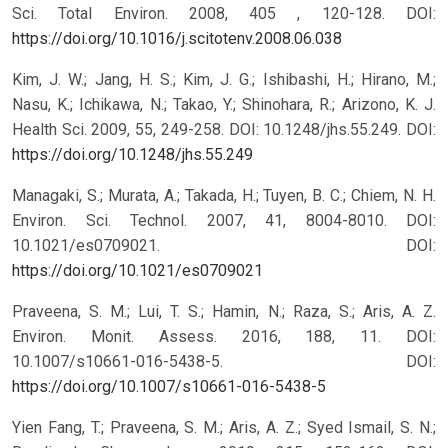
Sci. Total Environ. 2008, 405 , 120-128. DOI:
https://doi.org/10.1016/j.scitotenv.2008.06.038
Kim, J. W.; Jang, H. S.; Kim, J. G.; Ishibashi, H.; Hirano, M.;
Nasu, K.; Ichikawa, N.; Takao, Y.; Shinohara, R.; Arizono, K. J.
Health Sci. 2009, 55, 249-258. DOI: 10.1248/jhs.55.249.
DOI:
https://doi.org/10.1248/jhs.55.249
Managaki, S.; Murata, A.; Takada, H.; Tuyen, B. C.; Chiem, N. H.
Environ. Sci. Technol. 2007, 41, 8004-8010. DOI:
10.1021/es0709021.
DOI:
https://doi.org/10.1021/es0709021
Praveena, S. M.; Lui, T. S.; Hamin, N.; Raza, S.; Aris, A. Z.
Environ. Monit. Assess. 2016, 188, 11. DOI:
10.1007/s10661-016-5438-5.
DOI:
https://doi.org/10.1007/s10661-016-5438-5
Yien Fang, T.; Praveena, S. M.; Aris, A. Z.; Syed Ismail, S. N.;