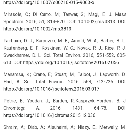
https://doi.org/10.1007/s00216-015-9063-x
Mirasole, C.; Di Carro, M.; Tanwar, S.; Magi, E. J. Mass
Spectrom. 2016, 51, 814-820. DOI: 10.1002/jms.3813.
DOI:
https://doi.org/10.1002/jms.3813
Fairbairn, D. J.; Karpuzcu, M. E.; Arnold, W. A.; Barber, B. L.;
Kaufenberg, E. F.; Koskinen, W. C.; Novak, P. J.; Rice, P. J.;
Swackhamer, D. L. Sci. Total Environ. 2016, 551-552, 605-
613. DOI:
https://doi.org/10.1016/j.scitotenv.2016.02.056
Manamsa, K.; Crane, E.; Stuart, M.; Talbot, J.; Lapworth, D.;
Hart, A. Sci. Total Environ. 2016, 568, 712-726. DOI:
https://doi.org/10.1016/j.scitotenv.2016.03.017
Petrie, B.; Youdan, J.; Barden, R.;Kasprzyk-Hordern, B. J.
Chromtogr. A. 2016, 1431, 64-78. DOI:
https://doi.org/10.1016/j.chroma.2015.12.036
Shraim, A.; Diab, A.; Alsuhaimi, A.; Niazy, E.; Metwally, M.;