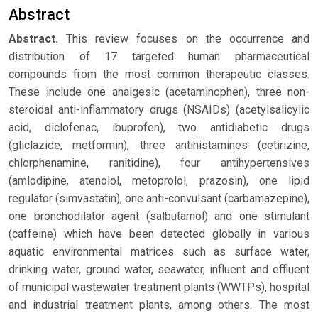
Abstract
Abstract.
This review focuses on the occurrence and
distribution of 17 targeted human pharmaceutical
compounds from the most common therapeutic classes.
These include one analgesic (acetaminophen), three non-
steroidal anti-inflammatory drugs (NSAIDs) (acetylsalicylic
acid, diclofenac, ibuprofen), two antidiabetic drugs
(gliclazide, metformin), three antihistamines (cetirizine,
chlorphenamine, ranitidine), four antihypertensives
(amlodipine, atenolol, metoprolol, prazosin), one lipid
regulator (simvastatin), one anti-convulsant (carbamazepine),
one bronchodilator agent (salbutamol) and one stimulant
(caffeine) which have been detected globally in various
aquatic environmental matrices such as surface water,
drinking water, ground water, seawater, influent and effluent
of municipal wastewater treatment plants (WWTPs), hospital
and industrial treatment plants, among others. The most