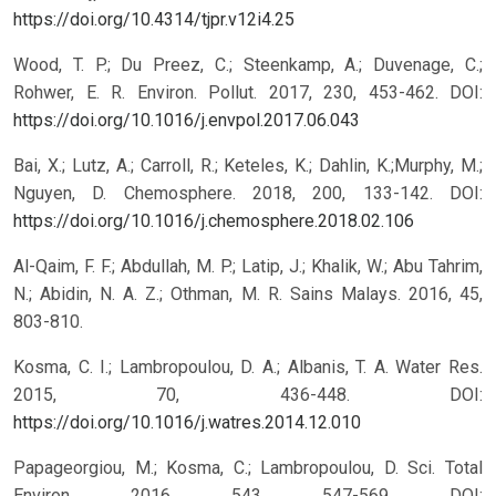
https://doi.org/10.4314/tjpr.v12i4.25
Wood, T. P.; Du Preez, C.; Steenkamp, A.; Duvenage, C.;
Rohwer, E. R. Environ. Pollut. 2017, 230, 453-462. DOI:
https://doi.org/10.1016/j.envpol.2017.06.043
Bai, X.; Lutz, A.; Carroll, R.; Keteles, K.; Dahlin, K.;Murphy, M.;
Nguyen, D. Chemosphere. 2018, 200, 133-142. DOI:
https://doi.org/10.1016/j.chemosphere.2018.02.106
Al-Qaim, F. F.; Abdullah, M. P.; Latip, J.; Khalik, W.; Abu Tahrim,
N.; Abidin, N. A. Z.; Othman, M. R. Sains Malays. 2016, 45,
803-810.
Kosma, C. I.; Lambropoulou, D. A.; Albanis, T. A. Water Res.
2015, 70, 436-448. DOI:
https://doi.org/10.1016/j.watres.2014.12.010
Papageorgiou, M.; Kosma, C.; Lambropoulou, D. Sci. Total
Environ. 2016, 543, 547-569. DOI: