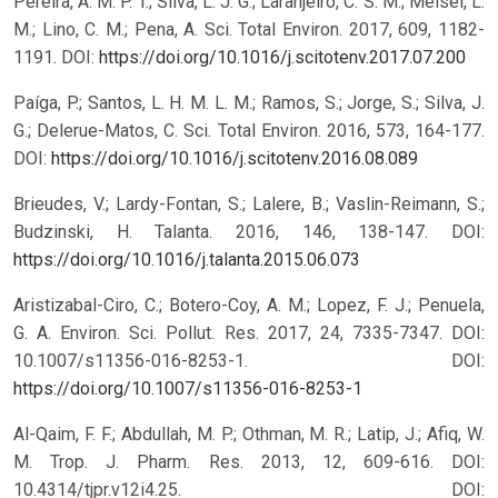
Pereira, A. M. P. T.; Silva, L. J. G.; Laranjeiro, C. S. M.; Meisel, L.
M.; Lino, C. M.; Pena, A. Sci. Total Environ. 2017, 609, 1182-
1191. DOI:
https://doi.org/10.1016/j.scitotenv.2017.07.200
Paíga, P.; Santos, L. H. M. L. M.; Ramos, S.; Jorge, S.; Silva, J.
G.; Delerue-Matos, C. Sci. Total Environ. 2016, 573, 164-177.
DOI:
https://doi.org/10.1016/j.scitotenv.2016.08.089
Brieudes, V.; Lardy-Fontan, S.; Lalere, B.; Vaslin-Reimann, S.;
Budzinski, H. Talanta. 2016, 146, 138-147. DOI:
https://doi.org/10.1016/j.talanta.2015.06.073
Aristizabal-Ciro, C.; Botero-Coy, A. M.; Lopez, F. J.; Penuela,
G. A. Environ. Sci. Pollut. Res. 2017, 24, 7335-7347. DOI:
10.1007/s11356-016-8253-1.
DOI:
https://doi.org/10.1007/s11356-016-8253-1
Al-Qaim, F. F.; Abdullah, M. P.; Othman, M. R.; Latip, J.; Afiq, W.
M. Trop. J. Pharm. Res. 2013, 12, 609-616. DOI:
10.4314/tjpr.v12i4.25.
DOI: