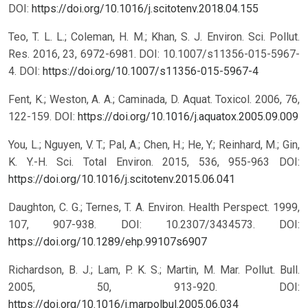
DOI:
https://doi.org/10.1016/j.scitotenv.2018.04.155
Teo, T. L. L.; Coleman, H. M.; Khan, S. J. Environ. Sci. Pollut.
Res. 2016, 23, 6972-6981. DOI: 10.1007/s11356-015-5967-
4.
DOI:
https://doi.org/10.1007/s11356-015-5967-4
Fent, K.; Weston, A. A.; Caminada, D. Aquat. Toxicol. 2006, 76,
122-159. DOI:
https://doi.org/10.1016/j.aquatox.2005.09.009
You, L.; Nguyen, V. T.; Pal, A.; Chen, H.; He, Y.; Reinhard, M.; Gin,
K. Y.-H. Sci. Total Environ. 2015, 536, 955-963 DOI:
https://doi.org/10.1016/j.scitotenv.2015.06.041
Daughton, C. G.; Ternes, T. A. Environ. Health Perspect. 1999,
107, 907-938. DOI: 10.2307/3434573.
DOI:
https://doi.org/10.1289/ehp.99107s6907
Richardson, B. J.; Lam, P. K. S.; Martin, M. Mar. Pollut. Bull.
2005, 50, 913-920. DOI:
https://doi.org/10.1016/j.marpolbul.2005.06.034