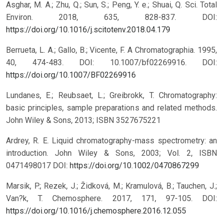
Asghar, M. A.; Zhu, Q.; Sun, S.; Peng, Y. e.; Shuai, Q. Sci. Total
Environ. 2018, 635, 828-837. DOI:
https://doi.org/10.1016/j.scitotenv.2018.04.179
Berrueta, L. A.; Gallo, B.; Vicente, F. A Chromatographia. 1995,
40, 474-483. DOI: 10.1007/bf02269916.
DOI:
https://doi.org/10.1007/BF02269916
Lundanes, E.; Reubsaet, L.; Greibrokk, T. Chromatography:
basic principles, sample preparations and related methods.
John Wiley & Sons, 2013; ISBN 3527675221
Ardrey, R. E. Liquid chromatography-mass spectrometry: an
introduction. John Wiley & Sons, 2003; Vol. 2, ISBN
0471498017
DOI:
https://doi.org/10.1002/0470867299
Marsik, P.; Rezek, J.; Židková, M.; Kramulová, B.; Tauchen, J.;
Van?k, T. Chemosphere. 2017, 171, 97-105. DOI:
https://doi.org/10.1016/j.chemosphere.2016.12.055