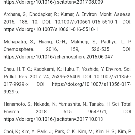
https://doi.org/10.1016/j.scitotenv.2017.08.009
Archana, G.; Dhodapkar, R.; Kumar, A. Environ. Monit. Assess.
2016, 188, 10. DOI: 10.1007/s10661-016-5510-1.
DOI:
https://doi.org/10.1007/s10661-016-5510-1
Mohapatra, S.; Huang, C.-H.; Mukherji, S.; Padhye, L. P.
Chemosphere. 2016, 159, 526-535. DOI:
https://doi.org/10.1016/j.chemosphere.2016.06.047
Chau, H. T. C.; Kadokami, K.; Ifuku, T.; Yoshida, Y. Environ. Sci.
Pollut. Res. 2017, 24, 26396-26409. DOI: 10.1007/s11356-
017-9929-x.
DOI:
https://doi.org/10.1007/s11356-017-
9929-x
Hanamoto, S.; Nakada, N.; Yamashita, N.; Tanaka, H. Sci. Total
Environ. 2018, 615, 964-971, DOI
https://doi.org/10.1016/j.scitotenv.2017.10.013
Choi, K.; Kim, Y.; Park, J.; Park, C. K.; Kim, M.; Kim, H. S.; Kim, P.