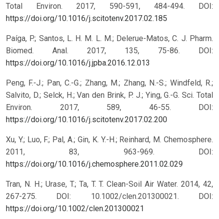
Total Environ. 2017, 590-591, 484-494. DOI:
https://doi.org/10.1016/j.scitotenv.2017.02.185
Paíga, P.; Santos, L. H. M. L. M.; Delerue-Matos, C. J. Pharm.
Biomed. Anal. 2017, 135, 75-86. DOI:
https://doi.org/10.1016/j.jpba.2016.12.013
Peng, F.-J.; Pan, C.-G.; Zhang, M.; Zhang, N.-S.; Windfeld, R.;
Salvito, D.; Selck, H.; Van den Brink, P. J.; Ying, G.-G. Sci. Total
Environ. 2017, 589, 46-55. DOI:
https://doi.org/10.1016/j.scitotenv.2017.02.200
Xu, Y.; Luo, F.; Pal, A.; Gin, K. Y.-H.; Reinhard, M. Chemosphere.
2011, 83, 963-969. DOI:
https://doi.org/10.1016/j.chemosphere.2011.02.029
Tran, N. H.; Urase, T.; Ta, T. T. Clean-Soil Air Water. 2014, 42,
267-275. DOI: 10.1002/clen.201300021.
DOI:
https://doi.org/10.1002/clen.201300021