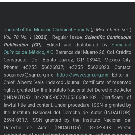
J. Mex. Chem. Soc.
Journal of the Mexican Chemical Society
(
)
Vol. 70
No.
1
(
2026
): Regular Issue.
Scientific Continuous
Publication
(CP)
. Edited and distributed by
Sociedad
Química de México, A.C.
Barranca del Muerto 26, Col. Crédito
Constructor, Del. Benito Juárez, C.P. 03940, Mexico City.
Phone: +5255 56626837; +5255 56626823 Contact:
soquimex@sqm.org.mx
https://www.sqm.org.mx
Editor-in-
Chief: Alberto Vela. Indexed Journal. Certificate of reserved
rights granted by the Instituto Nacional del Derecho de Autor
(INDAUTOR): 04-2005-052710530600-102. Certificate of
lawful title and content: Under procedure. ISSN-e granted by
the Instituto Nacional del Derecho de Autor (INDAUTOR):
2594-0317. ISSN granted by the Instituto Nacional del
Derecho de Autor (INDAUTOR): 1870-249X. Postal