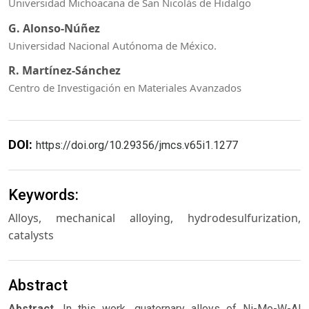
Universidad Michoacana de San Nicolás de Hidalgo
G. Alonso-Núñez
Universidad Nacional Autónoma de México.
R. Martínez-Sánchez
Centro de Investigación en Materiales Avanzados
DOI:
https://doi.org/10.29356/jmcs.v65i1.1277
Keywords:
Alloys, mechanical alloying, hydrodesulfurization,
catalysts
Abstract
Abstract.
In this work, quaternary alloys of Ni-Mo-W-Al