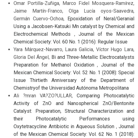
Omar Portilla-Zuñiga, Marco Fidel Mosquera-Ramírez,
Jaime Martín-Franco, Olga Lucía oyos-Saavedra,
Germán Cuervo-Ochoa,
Epoxidation of Neral/Geranial
Using a Jacobsen-Katsuki Mn catalyst by Chemical and
Electrochemical Methods
,
Journal of the Mexican
Chemical Society: Vol. 60 No. 1 (2016): Regular Issue
Yara Márquez-Navarro, Laura Galicia, Víctor Hugo Lara,
Gloria Del Ángel,
Bi and Three-Metallic Electrocatalysts
Preparation for Methanol Oxidation
,
Journal of the
Mexican Chemical Society: Vol. 52 No. 1 (2008): Special
Issue Thirtieth Anniversary of the Department of
Chemistryof the Universidad Autónoma Metropolitana
Ali ?mran VA?ZO?ULLAR,
Comparing Photocatalytic
Activity of ZnO and Nanospherical ZnO/Bentonite
Catalyst: Preparation, Structural Characterization and
their Photocatalytic Performances using
Oxytetracycline Antibiotic in Aqueous Solution
,
Journal
of the Mexican Chemical Society: Vol. 62 No. 1 (2018):