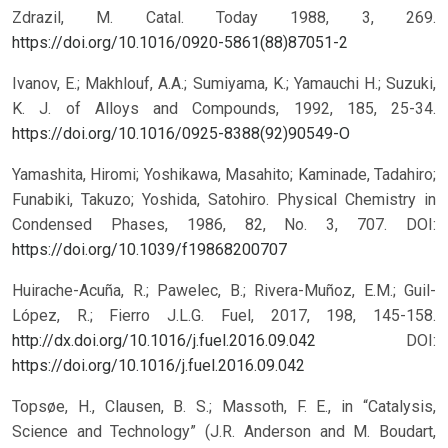
Zdrazil, M. Catal. Today 1988, 3, 269.
https://doi.org/10.1016/0920-5861(88)87051-2
Ivanov, E.; Makhlouf, A.A.; Sumiyama, K.; Yamauchi H.; Suzuki,
K. J. of Alloys and Compounds, 1992, 185, 25-34.
https://doi.org/10.1016/0925-8388(92)90549-O
Yamashita, Hiromi; Yoshikawa, Masahito; Kaminade, Tadahiro;
Funabiki, Takuzo; Yoshida, Satohiro. Physical Chemistry in
Condensed Phases, 1986, 82, No. 3, 707.
DOI:
https://doi.org/10.1039/f19868200707
Huirache-Acuña, R.; Pawelec, B.; Rivera-Muñoz, E.M.; Guil-
López, R.; Fierro J.L.G. Fuel, 2017, 198, 145-158.
http://dx.doi.org/10.1016/j.fuel.2016.09.042
DOI:
https://doi.org/10.1016/j.fuel.2016.09.042
Topsøe, H., Clausen, B. S.; Massoth, F. E., in “Catalysis,
Science and Technology” (J.R. Anderson and M. Boudart,