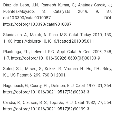
Díaz de León, J.N.; Ramesh Kumar, C.; Antúnez-García, J.;
Fuentes-Moyado, S. Catalysts 2019, 9, 87.
doi:10.3390/catal9010087
DOI:
https://doi.org/10.3390/catal9010087
Stanislaus, A.; Marafi, A.; Rana, M.S. Catal. Today 2010, 153,
1–68.
https://doi.org/10.1016/j.cattod.2010.05.011
Plantenga, F.L.; Leliveld, R.G.; Appl. Catal. A: Gen. 2003, 248,
1-7.
https://doi.org/10.1016/S0926-860X(03)00133-9
Soled, S.L.; Miseo, S.; Krikak, R.; Vroman, H.; Ho, T.H.; Riley,
K.L. US Patent 6, 299, 760 B1 2001.
Hagenbach, G.; Courty, Ph.; Delmon, B. J. Catal. 1973, 31, 264.
https://doi.org/10.1016/0021-9517(73)90333-3
Candia, R.; Clausen, B. S.; Topsøe, H. J. Catal. 1982, 77, 564.
https://doi.org/10.1016/0021-9517(82)90199-3