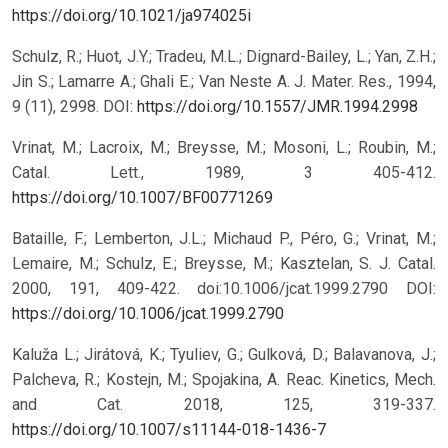
https://doi.org/10.1021/ja974025i
Schulz, R.; Huot, J.Y.; Tradeu, M.L.; Dignard-Bailey, L.; Yan, Z.H.;
Jin S.; Lamarre A.; Ghali E.; Van Neste A. J. Mater. Res., 1994,
9 (11), 2998. DOI:
https://doi.org/10.1557/JMR.1994.2998
Vrinat, M.; Lacroix, M.; Breysse, M.; Mosoni, L.; Roubin, M.;
Catal. Lett., 1989, 3 405-412.
https://doi.org/10.1007/BF00771269
Bataille, F.; Lemberton, J.L.; Michaud P., Péro, G.; Vrinat, M.;
Lemaire, M.; Schulz, E.; Breysse, M.; Kasztelan, S. J. Catal.
2000, 191, 409-422. doi:10.1006/jcat.1999.2790
DOI:
https://doi.org/10.1006/jcat.1999.2790
Kaluža L.; Jirátová, K.; Tyuliev, G.; Gulková, D.; Balavanova, J.;
Palcheva, R.; Kostejn, M.; Spojakina, A. Reac. Kinetics, Mech.
and Cat. 2018, 125, 319-337.
https://doi.org/10.1007/s11144-018-1436-7