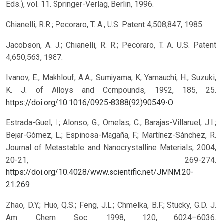
Eds.), vol. 11. Springer-Verlag, Berlin, 1996.
Chianelli, R.R.; Pecoraro, T. A., U.S. Patent 4,508,847, 1985.
Jacobson, A. J.; Chianelli, R. R.; Pecoraro, T. A. U.S. Patent
4,650,563, 1987.
Ivanov, E.; Makhlouf, A.A.; Sumiyama, K; Yamauchi, H.; Suzuki,
K. J. of Alloys and Compounds, 1992, 185, 25.
https://doi.org/10.1016/0925-8388(92)90549-O
Estrada-Guel, I.; Alonso, G.; Ornelas, C.; Barajas-Villaruel, J.I.;
Bejar-Gómez, L.; Espinosa-Magaña, F.; Martínez-Sánchez, R.
Journal of Metastable and Nanocrystalline Materials, 2004,
20-21, 269-274.
https://doi.org/10.4028/www.scientific.net/JMNM.20-
21.269
Zhao, D.Y.; Huo, Q.S.; Feng, J.L.; Chmelka, B.F.; Stucky, G.D. J.
Am. Chem. Soc. 1998, 120, 6024–6036.