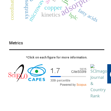
adsorption
microwave
synthesis
copper
fatty acids
hplc
kinetics
Metrics
*Click on each figure for more information.