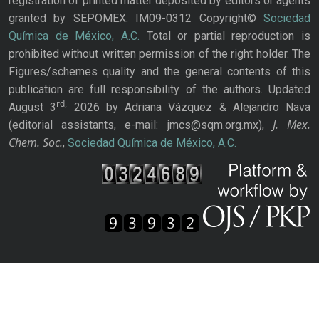
registration of printed matter deposited by editors or agents
granted by SEPOMEX: IM09-0312 Copyright©
Sociedad
Química de México, A.C.
Total or partial reproduction is
prohibited without written permission of the right holder. The
Figures/schemes quality and the general contents of this
publication are full responsibility of the authors. Updated
rd,
August 3
2026 by Adriana Vázquez & Alejandro Nava
J. Mex.
(editorial assistants, e-mail: jmcs@sqm.org.mx),
Chem. Soc.
,
Sociedad Química de México, A.C.