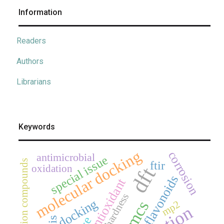
Information
Readers
Authors
Librarians
Keywords
molecular docking
corrosion
antimicrobial
special issue
coordination compounds
ftir
oxidation
dft
flavonoids
antioxidant
hardness
docking
jmcs
mp2