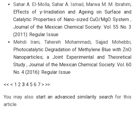
Sahar A. El-Molla, Sahar A. Ismail, Marwa M. M. Ibrahim,
Effects of γ-Irradiation and Ageing on Surface and
Catalytic Properties of Nano-sized CuO/MgO System
,
Journal of the Mexican Chemical Society: Vol. 55 No. 3
(2011): Regular Issue
Mehdi Irani, Tahereh Mohammadi, Sajjad Mohebbi,
Photocatalytic Degradation of Methylene Blue with ZnO
Nanoparticles; a Joint Experimental and Theoretical
Study
,
Journal of the Mexican Chemical Society: Vol. 60
No. 4 (2016): Regular Issue
<<
<
1
2
3
4
5
6
7
>
>>
You may also
start an advanced similarity search
for this
article.