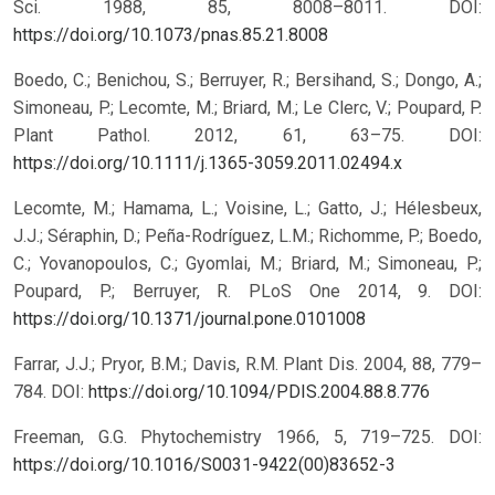
Sci. 1988, 85, 8008–8011. DOI:
https://doi.org/10.1073/pnas.85.21.8008
Boedo, C.; Benichou, S.; Berruyer, R.; Bersihand, S.; Dongo, A.;
Simoneau, P.; Lecomte, M.; Briard, M.; Le Clerc, V.; Poupard, P.
Plant Pathol. 2012, 61, 63–75. DOI:
https://doi.org/10.1111/j.1365-3059.2011.02494.x
Lecomte, M.; Hamama, L.; Voisine, L.; Gatto, J.; Hélesbeux,
J.J.; Séraphin, D.; Peña-Rodríguez, L.M.; Richomme, P.; Boedo,
C.; Yovanopoulos, C.; Gyomlai, M.; Briard, M.; Simoneau, P.;
Poupard, P.; Berruyer, R. PLoS One 2014, 9. DOI:
https://doi.org/10.1371/journal.pone.0101008
Farrar, J.J.; Pryor, B.M.; Davis, R.M. Plant Dis. 2004, 88, 779–
784. DOI:
https://doi.org/10.1094/PDIS.2004.88.8.776
Freeman, G.G. Phytochemistry 1966, 5, 719–725. DOI:
https://doi.org/10.1016/S0031-9422(00)83652-3