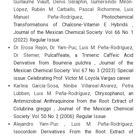
Guillaume Viault, Denis Séraphin, Gumersindo Mirón-
López, Rubén M. Carballo, Pascal Richomme, Luis
Manuel Peña-Rodríguez,
Photochemical
Transformations of Chalcone-Vitamin E Hybrids
,
Journal of the Mexican Chemical Society: Vol. 66 No. 1
(2022): Regular Issue
Dr. Erosa Rejón, Dr. Yam-Puc, Luis M. Peña-Rodríguez,
Dr. Sterner,
Pulcaffeate, a Trimeric Caffeic Acid
Derivative from Bourreria pulchra
,
Journal of the
Mexican Chemical Society: Vol. 67 No. 3 (2023): Special
issue: Celebrating Prof. Víctor M. Loyola Vargas career
Karlina García-Sosa, Ninibe Villareal-Alvarez, Petra
Lübben, Luis M. Peña-Rodríguez,
Chrysophanol, an
Antimicrobial Anthraquinone from the Root Extract of
Colubrina greggii
,
Journal of the Mexican Chemical
Society: Vol. 50 No. 2 (2006): Regular Issue
Alejandro Yam-Puc , Luis M. Peña-Rodríguez,
Isocordoin Derivatives From the Root Extract of