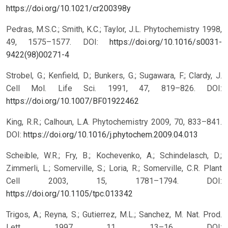
https://doi.org/10.1021/cr200398y
Pedras, M.S.C.; Smith, K.C.; Taylor, J.L. Phytochemistry 1998,
49, 1575–1577. DOI:
https://doi.org/10.1016/s0031-
9422(98)00271-4
Strobel, G.; Kenfield, D.; Bunkers, G.; Sugawara, F.; Clardy, J.
Cell Mol. Life Sci. 1991, 47, 819–826. DOI:
https://doi.org/10.1007/BF01922462
King, R.R.; Calhoun, L.A. Phytochemistry 2009, 70, 833–841.
DOI:
https://doi.org/10.1016/j.phytochem.2009.04.013
Scheible, W.R.; Fry, B.; Kochevenko, A.; Schindelasch, D.;
Zimmerli, L.; Somerville, S.; Loria, R.; Somerville, C.R. Plant
Cell 2003, 15, 1781–1794. DOI:
https://doi.org/10.1105/tpc.013342
Trigos, A.; Reyna, S.; Gutierrez, M.L.; Sanchez, M. Nat. Prod.
Lett. 1997, 11, 13–16. DOI: