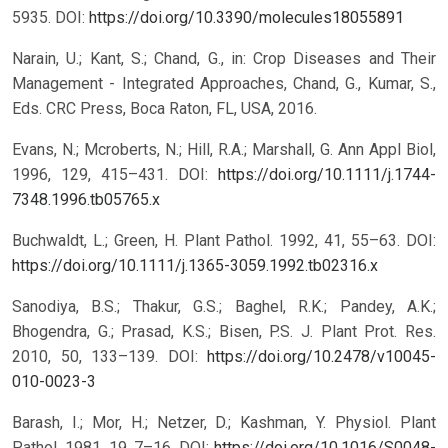
5935.
DOI:
https://doi.org/10.3390/molecules18055891
Narain, U.; Kant, S.; Chand, G., in: Crop Diseases and Their
Management - Integrated Approaches, Chand, G., Kumar, S.,
Eds. CRC Press, Boca Raton, FL, USA, 2016.
Evans, N.; Mcroberts, N.; Hill, R.A.; Marshall, G. Ann Appl Biol,
1996, 129, 415–431. DOI:
https://doi.org/10.1111/j.1744-
7348.1996.tb05765.x
Buchwaldt, L.; Green, H. Plant Pathol. 1992, 41, 55–63. DOI:
https://doi.org/10.1111/j.1365-3059.1992.tb02316.x
Sanodiya, B.S.; Thakur, G.S.; Baghel, R.K.; Pandey, A.K.;
Bhogendra, G.; Prasad, K.S.; Bisen, P.S. J. Plant Prot. Res.
2010, 50, 133–139. DOI:
https://doi.org/10.2478/v10045-
010-0023-3
Barash, I.; Mor, H.; Netzer, D.; Kashman, Y. Physiol. Plant
Pathol. 1981, 19, 7–16. DOI:
https://doi.org/10.1016/S0048-