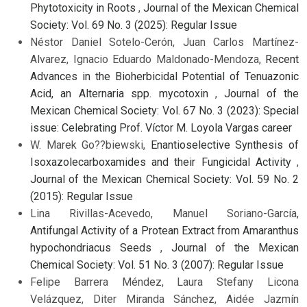
Phytotoxicity in Roots
,
Journal of the Mexican Chemical
Society: Vol. 69 No. 3 (2025): Regular Issue
Néstor Daniel Sotelo-Cerón, Juan Carlos Martínez-
Alvarez, Ignacio Eduardo Maldonado-Mendoza,
Recent
Advances in the Bioherbicidal Potential of Tenuazonic
Acid, an Alternaria spp. mycotoxin
,
Journal of the
Mexican Chemical Society: Vol. 67 No. 3 (2023): Special
issue: Celebrating Prof. Víctor M. Loyola Vargas career
W. Marek Go??biewski,
Enantioselective Synthesis of
Isoxazolecarboxamides and their Fungicidal Activity
,
Journal of the Mexican Chemical Society: Vol. 59 No. 2
(2015): Regular Issue
Lina Rivillas-Acevedo, Manuel Soriano-García,
Antifungal Activity of a Protean Extract from Amaranthus
hypochondriacus Seeds
,
Journal of the Mexican
Chemical Society: Vol. 51 No. 3 (2007): Regular Issue
Felipe Barrera Méndez, Laura Stefany Licona
Velázquez, Diter Miranda Sánchez, Aidée Jazmín