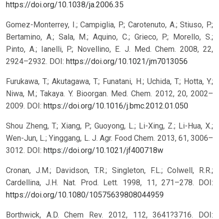
https://doi.org/10.1038/ja.2006.35
Gomez-Monterrey, I.; Campiglia, P.; Carotenuto, A.; Stiuso, P.;
Bertamino, A.; Sala, M.; Aquino, C.; Grieco, P.; Morello, S.;
Pinto, A.; Ianelli, P.; Novellino, E. J. Med. Chem. 2008, 22,
2924–2932. DOI:
https://doi.org/10.1021/jm7013056
Furukawa, T.; Akutagawa, T.; Funatani, H.; Uchida, T.; Hotta, Y.;
Niwa, M.; Takaya. Y. Bioorgan. Med. Chem. 2012, 20, 2002–
2009. DOI:
https://doi.org/10.1016/j.bmc.2012.01.050
Shou Zheng, T.; Xiang, P.; Guoyong, L.; Li-Xing, Z.; Li-Hua, X.;
Wen-Jun, L.; Yinggang, L. J. Agr. Food Chem. 2013, 61, 3006–
3012. DOI:
https://doi.org/10.1021/jf400718w
Cronan, J.M.; Davidson, T.R.; Singleton, F.L.; Colwell, R.R.;
Cardellina, J.H. Nat. Prod. Lett. 1998, 11, 271–278. DOI:
https://doi.org/10.1080/10575639808044959
Borthwick, A.D. Chem Rev. 2012, 112, 3641?3716. DOI: