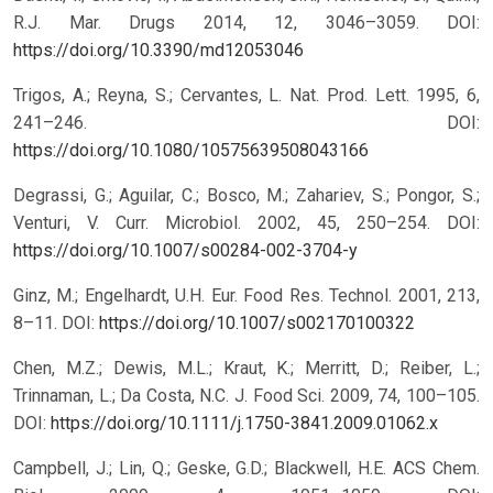
R.J. Mar. Drugs 2014, 12, 3046–3059. DOI:
https://doi.org/10.3390/md12053046
Trigos, A.; Reyna, S.; Cervantes, L. Nat. Prod. Lett. 1995, 6,
241–246. DOI:
https://doi.org/10.1080/10575639508043166
Degrassi, G.; Aguilar, C.; Bosco, M.; Zahariev, S.; Pongor, S.;
Venturi, V. Curr. Microbiol. 2002, 45, 250–254. DOI:
https://doi.org/10.1007/s00284-002-3704-y
Ginz, M.; Engelhardt, U.H. Eur. Food Res. Technol. 2001, 213,
8–11. DOI:
https://doi.org/10.1007/s002170100322
Chen, M.Z.; Dewis, M.L.; Kraut, K.; Merritt, D.; Reiber, L.;
Trinnaman, L.; Da Costa, N.C. J. Food Sci. 2009, 74, 100–105.
DOI:
https://doi.org/10.1111/j.1750-3841.2009.01062.x
Campbell, J.; Lin, Q.; Geske, G.D.; Blackwell, H.E. ACS Chem.