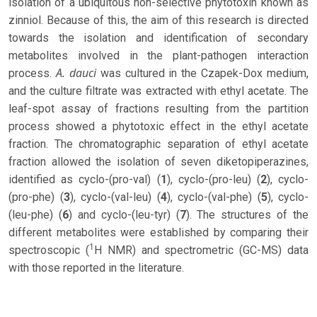
isolation of a ubiquitous non-selective phytotoxin known as
zinniol. Because of this, the aim of this research is directed
towards the isolation and identification of secondary
metabolites involved in the plant-pathogen interaction
A. dauci
process.
was cultured in the Czapek-Dox medium,
and the culture filtrate was extracted with ethyl acetate. The
leaf-spot assay of fractions resulting from the partition
process showed a phytotoxic effect in the ethyl acetate
fraction. The chromatographic separation of ethyl acetate
fraction allowed the isolation of seven diketopiperazines,
identified as cyclo-(pro-val) (
1
), cyclo-(pro-leu) (
2
), cyclo-
(pro-phe) (
3
), cyclo-(val-leu) (
4
), cyclo-(val-phe) (
5
), cyclo-
(leu-phe) (
6
) and cyclo-(leu-tyr) (
7
). The structures of the
different metabolites were established by comparing their
1
spectroscopic (
H NMR) and spectrometric (GC-MS) data
with those reported in the literature.