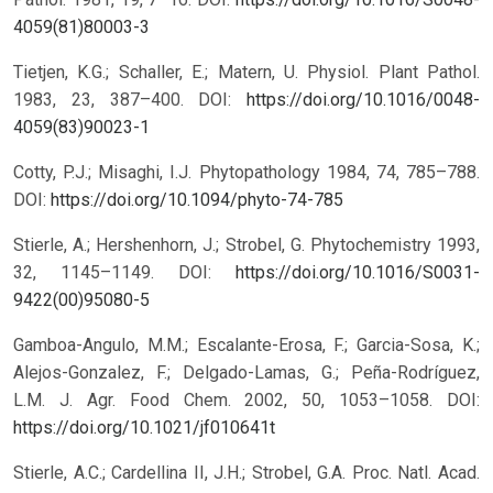
4059(81)80003-3
Tietjen, K.G.; Schaller, E.; Matern, U. Physiol. Plant Pathol.
1983, 23, 387–400. DOI:
https://doi.org/10.1016/0048-
4059(83)90023-1
Cotty, P.J.; Misaghi, I.J. Phytopathology 1984, 74, 785–788.
DOI:
https://doi.org/10.1094/phyto-74-785
Stierle, A.; Hershenhorn, J.; Strobel, G. Phytochemistry 1993,
32, 1145–1149. DOI:
https://doi.org/10.1016/S0031-
9422(00)95080-5
Gamboa-Angulo, M.M.; Escalante-Erosa, F.; Garcia-Sosa, K.;
Alejos-Gonzalez, F.; Delgado-Lamas, G.; Peña-Rodríguez,
L.M. J. Agr. Food Chem. 2002, 50, 1053–1058. DOI:
https://doi.org/10.1021/jf010641t
Stierle, A.C.; Cardellina II, J.H.; Strobel, G.A. Proc. Natl. Acad.