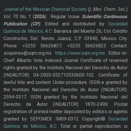
J. Mex. Chem. Soc.
Journal of the Mexican Chemical Society
(
)
Vol. 70
No.
1
(
2026
): Regular Issue.
Scientific Continuous
Publication
(CP)
. Edited and distributed by
Sociedad
Química de México, A.C.
Barranca del Muerto 26, Col. Crédito
Constructor, Del. Benito Juárez, C.P. 03940, Mexico City.
Phone: +5255 56626837; +5255 56626823 Contact:
soquimex@sqm.org.mx
https://www.sqm.org.mx
Editor-in-
Chief: Alberto Vela. Indexed Journal. Certificate of reserved
rights granted by the Instituto Nacional del Derecho de Autor
(INDAUTOR): 04-2005-052710530600-102. Certificate of
lawful title and content: Under procedure. ISSN-e granted by
the Instituto Nacional del Derecho de Autor (INDAUTOR):
2594-0317. ISSN granted by the Instituto Nacional del
Derecho de Autor (INDAUTOR): 1870-249X. Postal
registration of printed matter deposited by editors or agents
granted by SEPOMEX: IM09-0312 Copyright©
Sociedad
Química de México, A.C.
Total or partial reproduction is