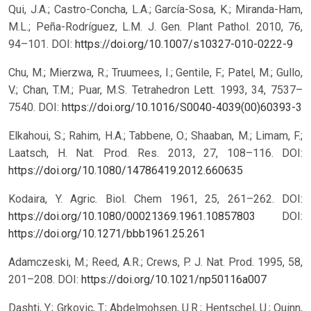
Qui, J.A.; Castro-Concha, L.A.; García-Sosa, K.; Miranda-Ham,
M.L.; Peña-Rodríguez, L.M. J. Gen. Plant Pathol. 2010, 76,
94–101. DOI:
https://doi.org/10.1007/s10327-010-0222-9
Chu, M.; Mierzwa, R.; Truumees, I.; Gentile, F.; Patel, M.; Gullo,
V.; Chan, T.M.; Puar, M.S. Tetrahedron Lett. 1993, 34, 7537–
7540. DOI:
https://doi.org/10.1016/S0040-4039(00)60393-3
Elkahoui, S.; Rahim, H.A.; Tabbene, O.; Shaaban, M.; Limam, F.;
Laatsch, H. Nat. Prod. Res. 2013, 27, 108–116. DOI:
https://doi.org/10.1080/14786419.2012.660635
Kodaira, Y. Agric. Biol. Chem 1961, 25, 261–262. DOI:
https://doi.org/10.1080/00021369.1961.10857803
DOI:
https://doi.org/10.1271/bbb1961.25.261
Adamczeski, M.; Reed, A.R.; Crews, P. J. Nat. Prod. 1995, 58,
201–208. DOI:
https://doi.org/10.1021/np50116a007
Dashti, Y.; Grkovic, T.; Abdelmohsen, U.R.; Hentschel, U.; Quinn,