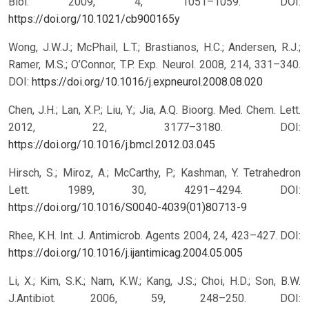
Biol. 2009, 4, 1051–1059. DOI:
https://doi.org/10.1021/cb900165y
Wong, J.W.J.; McPhail, L.T.; Brastianos, H.C.; Andersen, R.J.;
Ramer, M.S.; O’Connor, T.P. Exp. Neurol. 2008, 214, 331–340.
DOI:
https://doi.org/10.1016/j.expneurol.2008.08.020
Chen, J.H.; Lan, X.P.; Liu, Y.; Jia, A.Q. Bioorg. Med. Chem. Lett.
2012, 22, 3177–3180. DOI:
https://doi.org/10.1016/j.bmcl.2012.03.045
Hirsch, S.; Miroz, A.; McCarthy, P.; Kashman, Y. Tetrahedron
Lett. 1989, 30, 4291–4294. DOI:
https://doi.org/10.1016/S0040-4039(01)80713-9
Rhee, K.H. Int. J. Antimicrob. Agents 2004, 24, 423–427. DOI:
https://doi.org/10.1016/j.ijantimicag.2004.05.005
Li, X.; Kim, S.K.; Nam, K.W.; Kang, J.S.; Choi, H.D.; Son, B.W.
J.Antibiot. 2006, 59, 248–250. DOI: