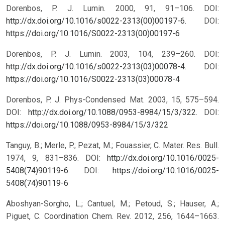
Dorenbos, P. J. Lumin. 2000, 91, 91–106. DOI:
http://dx.doi.org/10.1016/s0022-2313(00)00197-6
.
DOI:
https://doi.org/10.1016/S0022-2313(00)00197-6
Dorenbos, P. J. Lumin. 2003, 104, 239–260. DOI:
http://dx.doi.org/10.1016/s0022-2313(03)00078-4
.
DOI:
https://doi.org/10.1016/S0022-2313(03)00078-4
Dorenbos, P. J. Phys-Condensed Mat. 2003, 15, 575–594.
DOI:
http://dx.doi.org/10.1088/0953-8984/15/3/322
.
DOI:
https://doi.org/10.1088/0953-8984/15/3/322
Tanguy, B.; Merle, P.; Pezat, M.; Fouassier, C. Mater. Res. Bull.
1974, 9, 831–836. DOI:
http://dx.doi.org/10.1016/0025-
5408(74)90119-6
.
DOI:
https://doi.org/10.1016/0025-
5408(74)90119-6
Aboshyan-Sorgho, L.; Cantuel, M.; Petoud, S.; Hauser, A.;
Piguet, C. Coordination Chem. Rev. 2012, 256, 1644–1663.