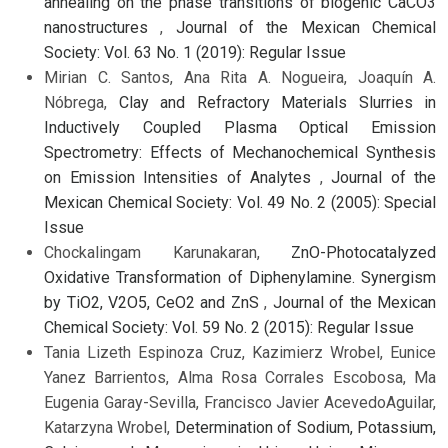
annealing on the phase transitions of biogenic CaCO3
nanostructures
,
Journal of the Mexican Chemical
Society: Vol. 63 No. 1 (2019): Regular Issue
Mirian C. Santos, Ana Rita A. Nogueira, Joaquín A.
Nóbrega,
Clay and Refractory Materials Slurries in
Inductively Coupled Plasma Optical Emission
Spectrometry: Effects of Mechanochemical Synthesis
on Emission Intensities of Analytes
,
Journal of the
Mexican Chemical Society: Vol. 49 No. 2 (2005): Special
Issue
Chockalingam Karunakaran,
ZnO-Photocatalyzed
Oxidative Transformation of Diphenylamine. Synergism
by TiO2, V2O5, CeO2 and ZnS
,
Journal of the Mexican
Chemical Society: Vol. 59 No. 2 (2015): Regular Issue
Tania Lizeth Espinoza Cruz, Kazimierz Wrobel, Eunice
Yanez Barrientos, Alma Rosa Corrales Escobosa, Ma
Eugenia Garay-Sevilla, Francisco Javier AcevedoAguilar,
Katarzyna Wrobel,
Determination of Sodium, Potassium,