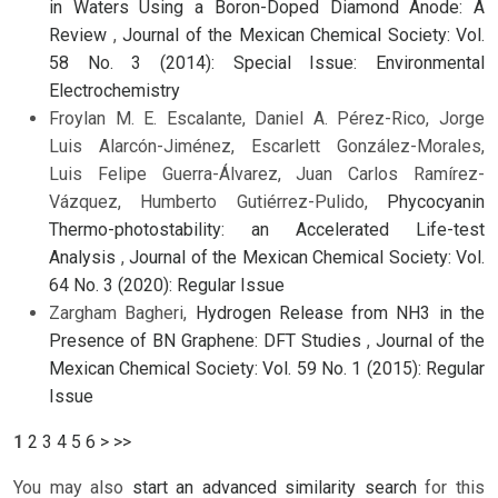
in Waters Using a Boron-Doped Diamond Anode: A
Review
,
Journal of the Mexican Chemical Society: Vol.
58 No. 3 (2014): Special Issue: Environmental
Electrochemistry
Froylan M. E. Escalante, Daniel A. Pérez-Rico, Jorge
Luis Alarcón-Jiménez, Escarlett González-Morales,
Luis Felipe Guerra-Álvarez, Juan Carlos Ramírez-
Vázquez, Humberto Gutiérrez-Pulido,
Phycocyanin
Thermo-photostability: an Accelerated Life-test
Analysis
,
Journal of the Mexican Chemical Society: Vol.
64 No. 3 (2020): Regular Issue
Zargham Bagheri,
Hydrogen Release from NH3 in the
Presence of BN Graphene: DFT Studies
,
Journal of the
Mexican Chemical Society: Vol. 59 No. 1 (2015): Regular
Issue
1
2
3
4
5
6
>
>>
You may also
start an advanced similarity search
for this