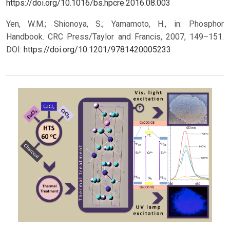
https://doi.org/10.1016/bs.hpcre.2016.08.003
Yen, W.M.; Shionoya, S.; Yamamoto, H., in: Phosphor
Handbook. CRC Press/Taylor and Francis, 2007, 149–151.
DOI:
https://doi.org/10.1201/9781420005233