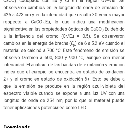
CaCO
codopado con Eu y Cr en la región UV-Vis. Se
3
observaron cambios en la longitud de onda de emisión de
426 a 423 nm y en la intensidad que resultó 30 veces mayor
respecto a CaCO
:Eu, lo que indica una modificación
3
significativa en las propiedades ópticas de CaCO
:Eu debido
3
a la influencia del cromo (Cr/Eu = 0.5). Se observaron
E
cambios en la energía de brecha (
) de 6 a 5.2 eV cuando el
g
material se calcinó a 700 °C. Este fenómeno de emisión se
observó también a 600, 800 y 900 °C, aunque con menor
intensidad. El análisis de las bandas de excitación y emisión
indica que el europio se encuentra en estado de oxidación
2+ y el cromo en estado de oxidación 6+. Esto se debe a
que la emisión se produce en la región azul-violeta del
espectro visible cuando se expone a una luz UV con una
longitud de onda de 254 nm, por lo que el material puede
tener aplicaciones potenciales como LED.
Downloads