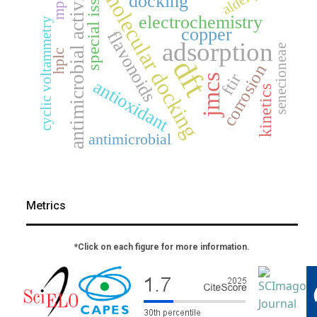
antimicrobial activity
special issue
molecular docking
docking
mp2
electrochemistry
cyclic voltammetry
copper
flavonoids
adsorption
senecioneae
hplc
dft
corrosion
ftir
jmcs
antioxidant
kinetics
antimicrobial
Metrics
*Click on each figure for more information.