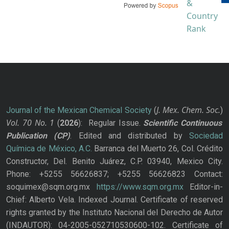
J. Mex. Chem. Soc.
Journal of the Mexican Chemical Society
(
)
Vol. 70
No.
1
(
2026
): Regular Issue.
Scientific Continuous
Publication
(CP)
. Edited and distributed by
Sociedad
Química de México, A.C.
Barranca del Muerto 26, Col. Crédito
Constructor, Del. Benito Juárez, C.P. 03940, Mexico City.
Phone: +5255 56626837; +5255 56626823 Contact:
soquimex@sqm.org.mx
https://www.sqm.org.mx
Editor-in-
Chief: Alberto Vela. Indexed Journal. Certificate of reserved
rights granted by the Instituto Nacional del Derecho de Autor
(INDAUTOR): 04-2005-052710530600-102. Certificate of