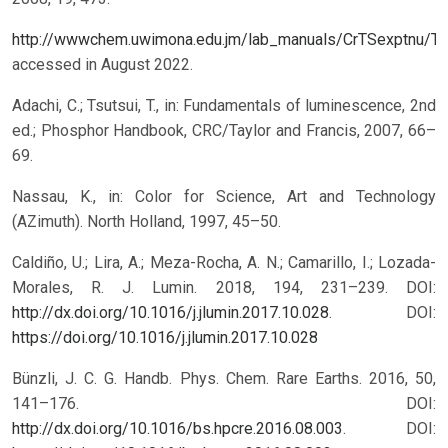
http://wwwchem.uwimona.edu.jm/lab_manuals/CrTSexptnu/TS
accessed in August 2022.
Adachi, C.; Tsutsui, T., in: Fundamentals of luminescence, 2nd
ed.; Phosphor Handbook, CRC/Taylor and Francis, 2007, 66–
69.
Nassau, K., in: Color for Science, Art and Technology
(AZimuth). North Holland, 1997, 45–50.
Caldiño, U.; Lira, A.; Meza-Rocha, A. N.; Camarillo, I.; Lozada-
Morales, R. J. Lumin. 2018, 194, 231–239. DOI:
http://dx.doi.org/10.1016/j.jlumin.2017.10.028
.
DOI:
https://doi.org/10.1016/j.jlumin.2017.10.028
Bünzli, J. C. G. Handb. Phys. Chem. Rare Earths. 2016, 50,
141–176. DOI:
http://dx.doi.org/10.1016/bs.hpcre.2016.08.003
.
DOI: