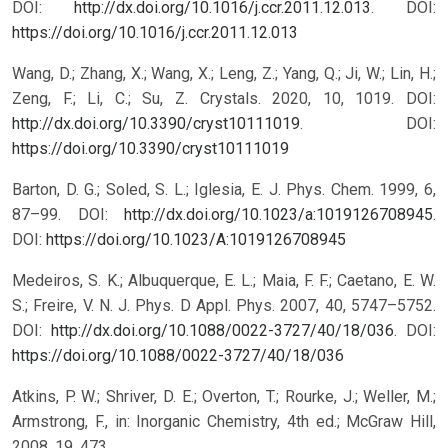
DOI:
http://dx.doi.org/10.1016/j.ccr.2011.12.013
.
DOI:
https://doi.org/10.1016/j.ccr.2011.12.013
Wang, D.; Zhang, X.; Wang, X.; Leng, Z.; Yang, Q.; Ji, W.; Lin, H.;
Zeng, F.; Li, C.; Su, Z. Crystals. 2020, 10, 1019. DOI:
http://dx.doi.org/10.3390/cryst10111019
.
DOI:
https://doi.org/10.3390/cryst10111019
Barton, D. G.; Soled, S. L.; Iglesia, E. J. Phys. Chem. 1999, 6,
87–99. DOI:
http://dx.doi.org/10.1023/a:1019126708945
.
DOI:
https://doi.org/10.1023/A:1019126708945
Medeiros, S. K.; Albuquerque, E. L.; Maia, F. F.; Caetano, E. W.
S.; Freire, V. N. J. Phys. D Appl. Phys. 2007, 40, 5747–5752.
DOI:
http://dx.doi.org/10.1088/0022-3727/40/18/036
.
DOI:
https://doi.org/10.1088/0022-3727/40/18/036
Atkins, P. W.; Shriver, D. E.; Overton, T.; Rourke, J.; Weller, M.;
Armstrong, F., in: Inorganic Chemistry, 4th ed.; McGraw Hill,
2008, 19, 473.