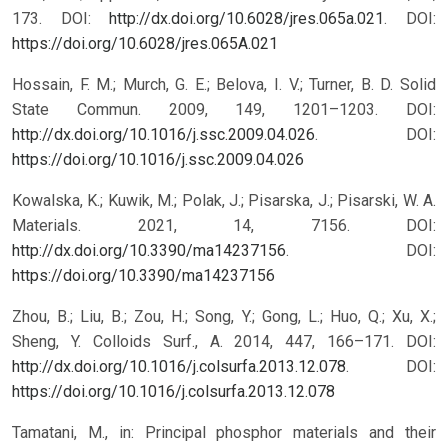
173. DOI:
http://dx.doi.org/10.6028/jres.065a.021
.
DOI:
https://doi.org/10.6028/jres.065A.021
Hossain, F. M.; Murch, G. E.; Belova, I. V.; Turner, B. D. Solid
State Commun. 2009, 149, 1201–1203. DOI:
http://dx.doi.org/10.1016/j.ssc.2009.04.026
.
DOI:
https://doi.org/10.1016/j.ssc.2009.04.026
Kowalska, K.; Kuwik, M.; Polak, J.; Pisarska, J.; Pisarski, W. A.
Materials. 2021, 14, 7156. DOI:
http://dx.doi.org/10.3390/ma14237156
.
DOI:
https://doi.org/10.3390/ma14237156
Zhou, B.; Liu, B.; Zou, H.; Song, Y.; Gong, L.; Huo, Q.; Xu, X.;
Sheng, Y. Colloids Surf., A. 2014, 447, 166–171. DOI:
http://dx.doi.org/10.1016/j.colsurfa.2013.12.078
.
DOI:
https://doi.org/10.1016/j.colsurfa.2013.12.078
Tamatani, M., in: Principal phosphor materials and their