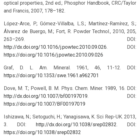
optical properties, 2nd ed.; Phosphor Handbook, CRC/Taylor
and Francis, 2007, 178–182.
López-Arce, P.; Gómez-Villalba, L.S.; Martínez-Ramírez, S.;
Álvarez de Buergo, M.; Fort, R. Powder Technol., 2010, 205,
263–269. DOI:
http://dx.doi.org/10.1016/j.powtec.2010.09.026
.
DOI:
https://doi.org/10.1016/j.powtec.2010.09.026
Graf, D. L. Am. Mineral. 1961, 46, 11-12.
DOI:
https://doi.org/10.1353/swe.1961.a962701
Dove, M. T.; Powell, B. M. Phys. Chem. Miner. 1989, 16. DOI:
http://dx.doi.org/10.1007/bf00197019
.
DOI:
https://doi.org/10.1007/BF00197019
Ishizawa, N.; Setoguchi, H.; Yanagisawa, K. Sci Rep-UK. 2013,
3. DOI:
http://dx.doi.org/10.1038/srep02832
.
DOI:
https://doi.org/10.1038/srep02832