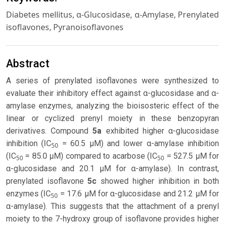
Diabetes mellitus, α-Glucosidase, α-Amylase, Prenylated
isoflavones, Pyranoisoflavones
Abstract
A series of prenylated isoflavones were synthesized to
evaluate their inhibitory effect against α-glucosidase and α-
amylase enzymes, analyzing the bioisosteric effect of the
linear or cyclized prenyl moiety in these benzopyran
derivatives. Compound
5a
exhibited higher α-glucosidase
inhibition (IC
= 60.5 µM) and lower α-amylase inhibition
50
(IC
= 85.0 µM) compared to acarbose (IC
= 527.5 µM for
50
50
α-glucosidase and 20.1 µM for α-amylase). In contrast,
prenylated isoflavone
5c
showed higher inhibition in both
enzymes (IC
= 17.6 µM for α-glucosidase and 21.2 µM for
50
α-amylase). This suggests that the attachment of a prenyl
moiety to the 7-hydroxy group of isoflavone provides higher