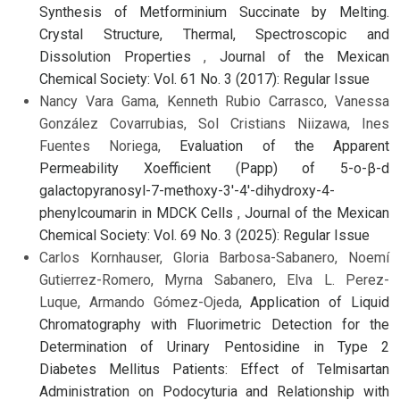
Synthesis of Metforminium Succinate by Melting.
Crystal Structure, Thermal, Spectroscopic and
Dissolution Properties
,
Journal of the Mexican
Chemical Society: Vol. 61 No. 3 (2017): Regular Issue
Nancy Vara Gama, Kenneth Rubio Carrasco, Vanessa
González Covarrubias, Sol Cristians Niizawa, Ines
Fuentes Noriega,
Evaluation of the Apparent
Permeability Xoefficient (Papp) of 5-o-β-d
galactopyranosyl-7-methoxy-3'-4'-dihydroxy-4-
phenylcoumarin in MDCK Cells
,
Journal of the Mexican
Chemical Society: Vol. 69 No. 3 (2025): Regular Issue
Carlos Kornhauser, Gloria Barbosa-Sabanero, Noemí
Gutierrez-Romero, Myrna Sabanero, Elva L. Perez-
Luque, Armando Gómez-Ojeda,
Application of Liquid
Chromatography with Fluorimetric Detection for the
Determination of Urinary Pentosidine in Type 2
Diabetes Mellitus Patients: Effect of Telmisartan
Administration on Podocyturia and Relationship with