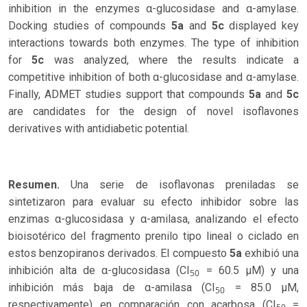
inhibition in the enzymes α-glucosidase and α-amylase.
Docking studies of compounds
5a
and
5c
displayed key
interactions towards both enzymes. The type of inhibition
for
5c
was analyzed, where the results indicate a
competitive inhibition of both α-glucosidase and α-amylase.
Finally, ADMET studies support that compounds
5a
and
5c
are candidates for the design of novel isoflavones
derivatives with antidiabetic potential.
Resumen.
Una serie de isoflavonas preniladas se
sintetizaron para evaluar su efecto inhibidor sobre las
enzimas α-glucosidasa y α-amilasa, analizando el efecto
bioisotérico del fragmento prenilo tipo lineal o ciclado en
estos benzopiranos derivados. El compuesto
5a
exhibió una
inhibición alta de α-glucosidasa (CI
= 60.5 µM) y una
50
inhibición más baja de α-amilasa (CI
= 85.0 µM,
50
respectivamente) en comparación con acarbosa (CI
=