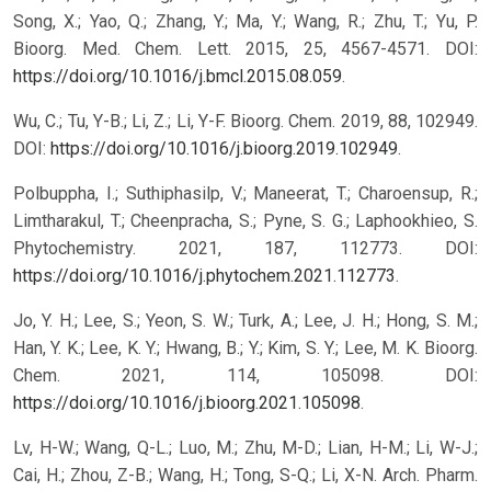
Song, X.; Yao, Q.; Zhang, Y.; Ma, Y.; Wang, R.; Zhu, T.; Yu, P.
Bioorg. Med. Chem. Lett. 2015, 25, 4567-4571. DOI:
https://doi.org/10.1016/j.bmcl.2015.08.059
.
Wu, C.; Tu, Y-B.; Li, Z.; Li, Y-F. Bioorg. Chem. 2019, 88, 102949.
DOI:
https://doi.org/10.1016/j.bioorg.2019.102949
.
Polbuppha, I.; Suthiphasilp, V.; Maneerat, T.; Charoensup, R.;
Limtharakul, T.; Cheenpracha, S.; Pyne, S. G.; Laphookhieo, S.
Phytochemistry. 2021, 187, 112773. DOI:
https://doi.org/10.1016/j.phytochem.2021.112773
.
Jo, Y. H.; Lee, S.; Yeon, S. W.; Turk, A.; Lee, J. H.; Hong, S. M.;
Han, Y. K.; Lee, K. Y.; Hwang, B.; Y.; Kim, S. Y.; Lee, M. K. Bioorg.
Chem. 2021, 114, 105098. DOI:
https://doi.org/10.1016/j.bioorg.2021.105098
.
Lv, H-W.; Wang, Q-L.; Luo, M.; Zhu, M-D.; Lian, H-M.; Li, W-J.;
Cai, H.; Zhou, Z-B.; Wang, H.; Tong, S-Q.; Li, X-N. Arch. Pharm.