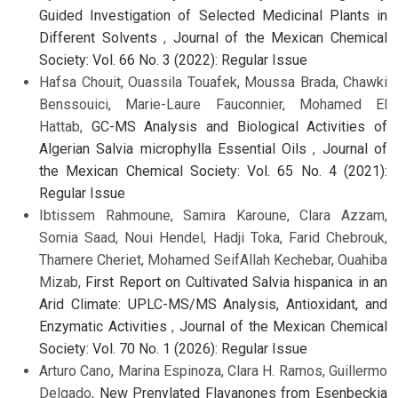
Guided Investigation of Selected Medicinal Plants in
Different Solvents
,
Journal of the Mexican Chemical
Society: Vol. 66 No. 3 (2022): Regular Issue
Hafsa Chouit, Ouassila Touafek, Moussa Brada, Chawki
Benssouici, Marie-Laure Fauconnier, Mohamed El
Hattab,
GC-MS Analysis and Biological Activities of
Algerian Salvia microphylla Essential Oils
,
Journal of
the Mexican Chemical Society: Vol. 65 No. 4 (2021):
Regular Issue
Ibtissem Rahmoune, Samira Karoune, Clara Azzam,
Somia Saad, Noui Hendel, Hadji Toka, Farid Chebrouk,
Thamere Cheriet, Mohamed SeifAllah Kechebar, Ouahiba
Mizab,
First Report on Cultivated Salvia hispanica in an
Arid Climate: UPLC-MS/MS Analysis, Antioxidant, and
Enzymatic Activities
,
Journal of the Mexican Chemical
Society: Vol. 70 No. 1 (2026): Regular Issue
Arturo Cano, Marina Espinoza, Clara H. Ramos, Guillermo
Delgado,
New Prenylated Flavanones from Esenbeckia