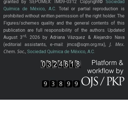
granted by SEPOMEX: IM09-0312 Copyright©
Sociedad
Química de México, A.C.
Total or partial reproduction is
prohibited without written permission of the right holder. The
Figures/schemes quality and the general contents of this
publication are full responsibility of the authors. Updated
rd,
August 3
2026 by Adriana Vázquez & Alejandro Nava
J. Mex.
(editorial assistants, e-mail: jmcs@sqm.org.mx),
Chem. Soc.
,
Sociedad Química de México, A.C.