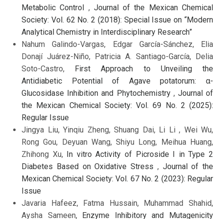
Metabolic Control
,
Journal of the Mexican Chemical
Society: Vol. 62 No. 2 (2018): Special Issue on “Modern
Analytical Chemistry in Interdisciplinary Research”
Nahum Galindo-Vargas, Edgar García-Sánchez, Elia
Donají Juárez-Niño, Patricia A. Santiago-García, Delia
Soto-Castro,
First Approach to Unveiling the
Antidiabetic Potential of Agave potatorum: α-
Glucosidase Inhibition and Phytochemistry
,
Journal of
the Mexican Chemical Society: Vol. 69 No. 2 (2025):
Regular Issue
Jingya Liu, Yinqiu Zheng, Shuang Dai, Li Li , Wei Wu,
Rong Gou, Deyuan Wang, Shiyu Long, Meihua Huang,
Zhihong Xu,
In vitro Activity of Picroside I in Type 2
Diabetes Based on Oxidative Stress
,
Journal of the
Mexican Chemical Society: Vol. 67 No. 2 (2023): Regular
Issue
Javaria Hafeez, Fatma Hussain, Muhammad Shahid,
Aysha Sameen,
Enzyme Inhibitory and Mutagenicity