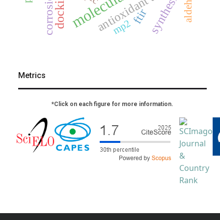
antioxidant activity
aldehydes
docking
corrosion
synthesis
ftir
mp2
Metrics
*Click on each figure for more information.