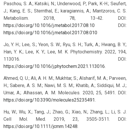
Paschou, S. A.; Katsiki, N.; Underwood, P.; Park, K-H.; Seufert,
J.; Kang, E. S.; Sternthal, E.; karagiannis, A.; Mantzoros, C. S.
Metabolism. 2018, 78, 13-42. DOI:
https://doi.org/10.1016/j.metabol.2017.08.10
DOI:
https://doi.org/10.1016/j.metabol.2017.08.010
Jo, Y. H.; Lee, S.; Yeon, S. W.; Ryu, S. H.; Turk, A.; Hwang, B. Y.;
Han, Y. K.; Lee, K. Y.; Lee, M. K. Phytochemistry. 2022, 194,
113016. DOI:
https://doi.org/10.1016/j.phytochem.2021.113016
.
Ahmed, Q. U.; Ali, A. H. M.; Mukhtar, S.; Alsharif, M. A.; Parveen,
H.; Sabere, A. S. M.; Nawi, M. S. M.; Khatib, A.; Siddiqui, M. J.;
Umar, A.; Alhassan, A. M. Molecules. 2020, 25, 5491. DOI:
https://doi.org/10.3390/molecules25235491
.
Hu, W.; Wu, X.; Tang, J.; Zhao, G.; Xiao, N.; Zhang, L.; Li, S. J.
Cell Mol. Med. 2019, 23, 3505-3511. DOI:
https://doi.org/10.1111/jcmm.14248
.