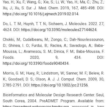
Yao, H.; Xu, F.; Wang, G.; Xie, S.; Li, W.; Yao, H.; Ma, C.; Zhu, Z.;
Xu, J.; Xu, S. Eur. J. Med. Chem. 2019, 167, 485-498. DOI:
https://doi.org/10.1016/j.ejmech.2019.02.014
.
Do, L. T. M.; Huynh, T. T. N.; Sichaem, J. Molecules. 2022. 27,
4624. DOI:
https://doi.org/10.3390/molecules27144624
.
Chokki, M.; Cudalbeanu, M.; Zongo, C.; Dah-Nouvlessounon,
D.; Ghinea, I. O.; Furdui, B.; Raclea, A.; Savadogo, A.; Baba-
Moussa, L.; Avamescu, S. M.; Dinica, F. M.; Baba-Moussa, F.
Foods. 2020, 9, 434. DOI:
https://doi.org/10.3390/foods9040434
.
Morris, G. M.; Huey, R.; Lindstrom, W.; Sanner, M. F.; Belew, R.
K.; Goodsell, D. S.; Olson, A. J. J. Comput. Chem. 2009, 30,
2785-2791. DOI:
https://doi.org/10.1002/jcc.21256
.
Bioinformatics and Molecular Design Research Center. Seul,
South Corea, 2004. PreADMET Program. Available from:
https://preadmet.webservice.bmdrc.org
, accessed in June