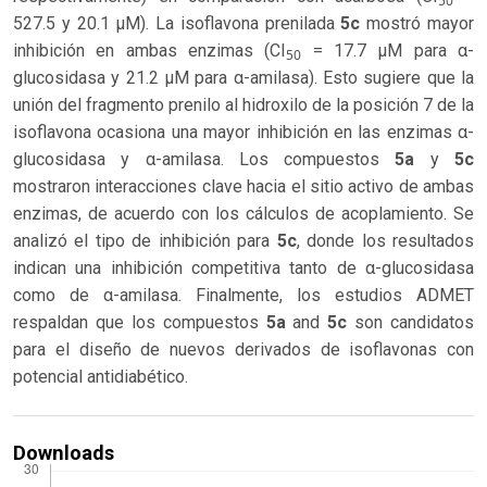
50
527.5 y 20.1 µM). La isoflavona prenilada
5c
mostró mayor
inhibición en ambas enzimas (CI
= 17.7 µM para α-
50
glucosidasa y 21.2 µM para α-amilasa). Esto sugiere que la
unión del fragmento prenilo al hidroxilo de la posición 7 de la
isoflavona ocasiona una mayor inhibición en las enzimas α-
glucosidasa y α-amilasa. Los compuestos
5a
y
5c
mostraron interacciones clave hacia el sitio activo de ambas
enzimas, de acuerdo con los cálculos de acoplamiento. Se
analizó el tipo de inhibición para
5c
, donde los resultados
indican una inhibición competitiva tanto de α-glucosidasa
como de α-amilasa. Finalmente, los estudios ADMET
respaldan que los compuestos
5a
and
5c
son candidatos
para el diseño de nuevos derivados de isoflavonas con
potencial antidiabético.
Downloads