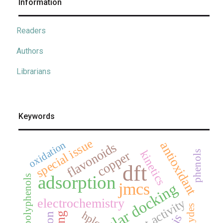
Information
Readers
Authors
Librarians
Keywords
special issue
oxidation
antioxidant
flavonoids
kinetics
copper
phenols
dft
adsorption
polyphenols
jmcs
molecular docking
electrochemistry
hplc