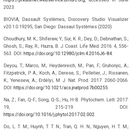
2023.
BIOVIA, Dassault Systèmes, Discovery Studio Visualizer
v20.1.0.19295, San Diego: Dassaul Systèmes (2020).
Choudhury, M. K.; Shiferaw, Y.; Sur, K. R.; Dey, D.; Debnathan, S.;
Ghosh, S.; Ray, R.; Hazra, B. J. Coast. Life Med. 2016. 4, 556-
563. DOI:
https://doi.org/10.12980/jclm.4.2016J6-84
.
Deyou, T.; Marco, M.; Heydenreich, M.; Pan, F.; Gruhonjic, A.;
Fitzpatrick, P. A.; Koch, A.; Derese, S.; Pelletier, J.; Rissanen,
K.; Yenesew, A.; Erdélyi, M. J. Nat. Prod. 2017. 2060-2066.
DOI:
https://doi.org/10.1021/acs.jnatprod.7b00255
.
Na, Z.; Fan, Q-F.; Song, Q-S.; Hu, H-B. Phytochem. Lett. 2017.
19, 215-219. DOI:
https://doi.org/10.1016/j.phytol.2017.02.002
.
Do, L. T. M.; Huynh, T. T. N.; Tran, Q. H. N.; Nguyen, H. T. M.;