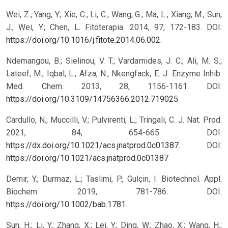
Wei, Z.; Yang, Y.; Xie, C.; Li, C.; Wang, G.; Ma, L.; Xiang, M.; Sun,
J.; Wei, Y.; Chen, L. Fitoterapia. 2014, 97, 172-183. DOI:
https://doi.org/10.1016/j.fitote.2014.06.002
.
Ndemangou, B.; Sielinou, V. T.; Vardamides, J. C.; Ali, M. S.;
Lateef, M.; Iqbal, L.; Afza, N.; Nkengfack, E. J. Enzyme Inhib.
Med. Chem. 2013, 28, 1156-1161. DOI:
https://doi.org/10.3109/14756366.2012.719025
.
Cardullo, N.; Muccilli, V.; Pulvirenti, L.; Tringali, C. J. Nat. Prod.
2021, 84, 654-665. DOI:
https://dx.doi.org/10.1021/acs.jnatprod.0c01387
.
DOI:
https://doi.org/10.1021/acs.jnatprod.0c01387
Demir, Y.; Durmaz, L.; Taslimi, P.; Gulçin, I. Biotechnol. Appl.
Biochem. 2019, 781-786. DOI:
https://doi.org/10.1002/bab.1781
.
Sun, H.; Li, Y.; Zhang, X.; Lei, Y.; Ding, W.; Zhao, X.; Wang, H.;