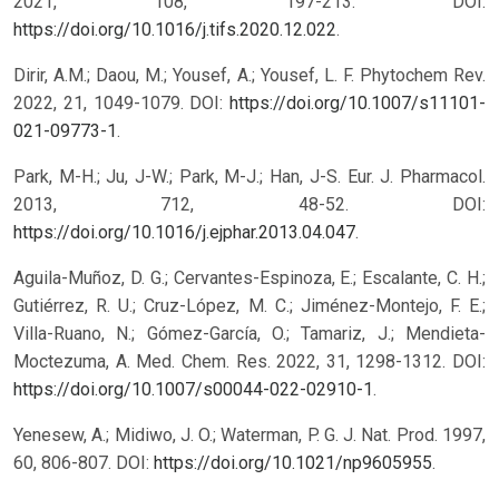
2021, 108, 197-213. DOI:
https://doi.org/10.1016/j.tifs.2020.12.022
.
Dirir, A.M.; Daou, M.; Yousef, A.; Yousef, L. F. Phytochem Rev.
2022, 21, 1049-1079. DOI:
https://doi.org/10.1007/s11101-
021-09773-1
.
Park, M-H.; Ju, J-W.; Park, M-J.; Han, J-S. Eur. J. Pharmacol.
2013, 712, 48-52. DOI:
https://doi.org/10.1016/j.ejphar.2013.04.047
.
Aguila-Muñoz, D. G.; Cervantes-Espinoza, E.; Escalante, C. H.;
Gutiérrez, R. U.; Cruz-López, M. C.; Jiménez-Montejo, F. E.;
Villa-Ruano, N.; Gómez-García, O.; Tamariz, J.; Mendieta-
Moctezuma, A. Med. Chem. Res. 2022, 31, 1298-1312. DOI:
https://doi.org/10.1007/s00044-022-02910-1
.
Yenesew, A.; Midiwo, J. O.; Waterman, P. G. J. Nat. Prod. 1997,
60, 806-807. DOI:
https://doi.org/10.1021/np9605955
.