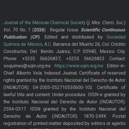
J. Mex. Chem. Soc.
Journal of the Mexican Chemical Society
(
)
Vol. 70
No.
1
(
2026
): Regular Issue.
Scientific Continuous
Publication
(CP)
. Edited and distributed by
Sociedad
Química de México, A.C.
Barranca del Muerto 26, Col. Crédito
Constructor, Del. Benito Juárez, C.P. 03940, Mexico City.
Phone: +5255 56626837; +5255 56626823 Contact:
soquimex@sqm.org.mx
https://www.sqm.org.mx
Editor-in-
Chief: Alberto Vela. Indexed Journal. Certificate of reserved
rights granted by the Instituto Nacional del Derecho de Autor
(INDAUTOR): 04-2005-052710530600-102. Certificate of
lawful title and content: Under procedure. ISSN-e granted by
the Instituto Nacional del Derecho de Autor (INDAUTOR):
2594-0317. ISSN granted by the Instituto Nacional del
Derecho de Autor (INDAUTOR): 1870-249X. Postal
registration of printed matter deposited by editors or agents