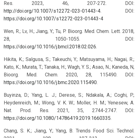
Res. 2023, 46, 207-272. DOI:
http://doi.org/10.1007/s12272-023-01443-4
.
DOI:
https://doi.org/10.1007/s12272-023-01443-4
Wen, R.; Lv, H.; Jiang, Y.; Tu, P. Bioorg. Med. Chem. Lett. 2018,
28, 1050-1055. DOI:
https://doi.org/10.1016/j.bmcl.2018.02.026
.
Hikita, K.; Salgusa, S.; Takeuchi, Y.; Matsuyama, H.; Nagai, R.;
Kato, K.; Murata, T.; Tanaka, H.; Wagh, Y. S.; Asao, N.; Kaneda, N,
Bioorg. Med. Chem. 2020, 28, 115490. DOI:
https://doi.org/10.1016/j.bmc.2020.115490
.
Buyinza, D.; Yang, L. J.; Derese, S.; Ndakala, A.; Coghi, P.;
Heydenreich, M.; Wong, V. K. W.; Moller, H. M.; Yenesew, A.
Nat. Prod. Res. 2021, 35, 2744-2747. DOI:
https://doi.org/10.1080/14786419.2019.1660335
.
Chang, S. K.; Jiang, Y.; Yang, B. Trends Food Sci. Technol.