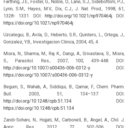
Farthing, J.E., Foster, G., Noble, D., Lane, S.J., Sidebottom, P.J.,
Lynn, S.M., Hayes, M.V., Dix, C.J., J. Nat. Prod., 1998, 61,
1328- 1331. DOI:
http://doi.org/10.1021/np970464j
.
DOI:
https://doi.org/10.1021/np970464j
Uzcategui, B., Avila, D., Heberto, S.R., Quintero, L., Ortega, J.,
Gonzalez, Y.B., Investigacion Clinica, 2004, 45, 4.
Misra, N., Sharma, M., Raj K., Dangi, A., Srivastava, S., Misra,
S., Parasitol. Res., 2007, 100, 439-448. DOI:
http://doi.org/10.1007/s00436-006-0312-y
.
DOI:
https://doi.org/10.1007/s00436-006-0312-y
Begum, S., Wahab, A., Siddiqui, B., Qamar, F., Chem. Pharm.
Bull. 2003, 51, 134–137. DOI:
http://doi.org/10.1248/cpb.51.134
.
DOI:
https://doi.org/10.1248/cpb.51.134
Zandi-Sohani, N., Hojjati, M., Carbonell, B., Angel, A., Chil. J.
Agric. Res., 2012, 72, 502-506. DOI: