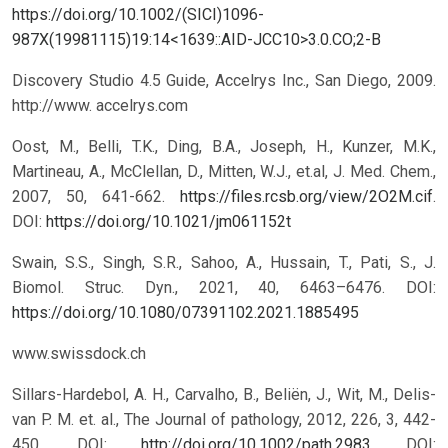
https://doi.org/10.1002/(SICI)1096-
987X(19981115)19:14<1639::AID-JCC10>3.0.CO;2-B
Discovery Studio 4.5 Guide, Accelrys Inc., San Diego, 2009.
http://www. accelrys.com
Oost, M., Belli, T.K., Ding, B.A., Joseph, H., Kunzer, M.K.,
Martineau, A., McClellan, D., Mitten, W.J., et.al, J. Med. Chem.,
2007, 50, 641-662.
https://files.rcsb.org/view/2O2M.cif
.
DOI:
https://doi.org/10.1021/jm061152t
Swain, S.S., Singh, S.R., Sahoo, A., Hussain, T., Pati, S., J.
Biomol. Struc. Dyn., 2021, 40, 6463–6476.
DOI:
https://doi.org/10.1080/07391102.2021.1885495
www.swissdock.ch
Sillars-Hardebol, A. H., Carvalho, B., Beliën, J., Wit, M., Delis-
van P. M. et. al., The Journal of pathology, 2012, 226, 3, 442-
450. DOI:
http://doi.org/10.1002/path.2983
DOI: