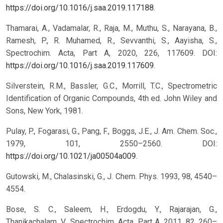
https://doi.org/10.1016/j.saa.2019.117188
.
Thamarai, A., Vadamalar, R., Raja, M., Muthu, S., Narayana, B.,
Ramesh, P., R. Muhamed, R., Sevvanthi, S., Aayisha, S.,
Spectrochim. Acta, Part A, 2020, 226, 117609. DOI:
https://doi.org/10.1016/j.saa.2019.117609
.
Silverstein, R.M., Bassler, G.C., Morrill, T.C., Spectrometric
Identification of Organic Compounds, 4th ed. John Wiley and
Sons, New York, 1981.
Pulay, P., Fogarasi, G., Pang, F., Boggs, J.E., J. Am. Chem. Soc.,
1979, 101, 2550–2560. DOI:
https://doi.org/10.1021/ja00504a009
.
Gutowski, M., Chalasinski, G., J. Chem. Phys. 1993, 98, 4540–
4554.
Bose, S. C., Saleem, H., Erdogdu, Y., Rajarajan, G.,
Thanikachalam, V., Spectrochim. Acta, Part A, 2011, 82, 260–