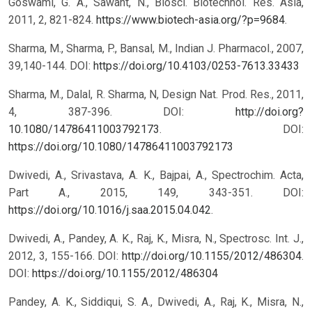
Goswami, G. A., Sawant, N., Biosci. Biotechnol. Res. Asia,
2011, 2, 821-824.
https://www.biotech-asia.org/?p=9684
.
Sharma, M., Sharma, P., Bansal, M., Indian J. Pharmacol., 2007,
39,140-144.
DOI:
https://doi.org/10.4103/0253-7613.33433
Sharma, M., Dalal, R. Sharma, N, Design Nat. Prod. Res., 2011,
4, 387-396. DOI:
http://doi.org?
10.1080/14786411003792173
.
DOI:
https://doi.org/10.1080/14786411003792173
Dwivedi, A., Srivastava, A. K., Bajpai, A., Spectrochim. Acta,
Part A., 2015, 149, 343-351. DOI:
https://doi.org/10.1016/j.saa.2015.04.042
.
Dwivedi, A., Pandey, A. K., Raj, K., Misra, N., Spectrosc. Int. J.,
2012, 3, 155-166. DOI:
http://doi.org/10.1155/2012/486304
.
DOI:
https://doi.org/10.1155/2012/486304
Pandey, A. K., Siddiqui, S. A., Dwivedi, A., Raj, K., Misra, N.,