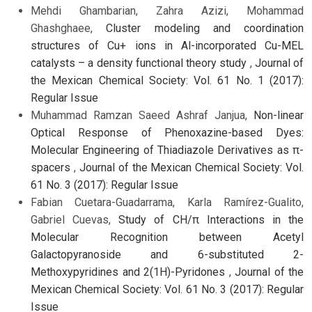
Mehdi Ghambarian, Zahra Azizi, Mohammad
Ghashghaee,
Cluster modeling and coordination
structures of Cu+ ions in Al-incorporated Cu-MEL
catalysts – a density functional theory study
,
Journal of
the Mexican Chemical Society: Vol. 61 No. 1 (2017):
Regular Issue
Muhammad Ramzan Saeed Ashraf Janjua,
Non-linear
Optical Response of Phenoxazine-based Dyes:
Molecular Engineering of Thiadiazole Derivatives as π-
spacers
,
Journal of the Mexican Chemical Society: Vol.
61 No. 3 (2017): Regular Issue
Fabian Cuetara-Guadarrama, Karla Ramírez-Gualito,
Gabriel Cuevas,
Study of CH/π Interactions in the
Molecular Recognition between Acetyl
Galactopyranoside and 6-substituted 2-
Methoxypyridines and 2(1H)-Pyridones
,
Journal of the
Mexican Chemical Society: Vol. 61 No. 3 (2017): Regular
Issue