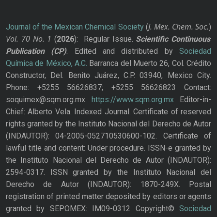
J. Mex. Chem. Soc.
Journal of the Mexican Chemical Society
(
)
Vol. 70
No.
1
(
2026
): Regular Issue.
Scientific Continuous
Publication
(CP)
. Edited and distributed by
Sociedad
Química de México, A.C.
Barranca del Muerto 26, Col. Crédito
Constructor, Del. Benito Juárez, C.P. 03940, Mexico City.
Phone: +5255 56626837; +5255 56626823 Contact:
soquimex@sqm.org.mx
https://www.sqm.org.mx
Editor-in-
Chief: Alberto Vela. Indexed Journal. Certificate of reserved
rights granted by the Instituto Nacional del Derecho de Autor
(INDAUTOR): 04-2005-052710530600-102. Certificate of
lawful title and content: Under procedure. ISSN-e granted by
the Instituto Nacional del Derecho de Autor (INDAUTOR):
2594-0317. ISSN granted by the Instituto Nacional del
Derecho de Autor (INDAUTOR): 1870-249X. Postal
registration of printed matter deposited by editors or agents
granted by SEPOMEX: IM09-0312 Copyright©
Sociedad