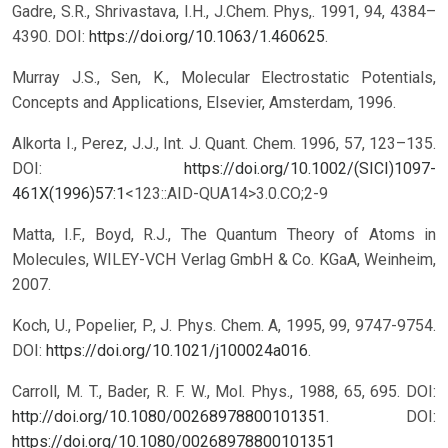
Gadre, S.R., Shrivastava, I.H., J.Chem. Phys,. 1991, 94, 4384–
4390. DOI:
https://doi.org/10.1063/1.460625
.
Murray J.S., Sen, K., Molecular Electrostatic Potentials,
Concepts and Applications, Elsevier, Amsterdam, 1996.
Alkorta I., Perez, J.J., Int. J. Quant. Chem. 1996, 57, 123–135.
DOI:
https://doi.org/10.1002/(SICI)1097-
461X(1996)57:1
<123::AID-QUA14>3.0.CO;2-9
Matta, I.F., Boyd, R.J., The Quantum Theory of Atoms in
Molecules, WILEY-VCH Verlag GmbH & Co. KGaA, Weinheim,
2007.
Koch, U., Popelier, P., J. Phys. Chem. A, 1995, 99, 9747-9754.
DOI:
https://doi.org/10.1021/j100024a016
.
Carroll, M. T., Bader, R. F. W., Mol. Phys., 1988, 65, 695. DOI:
http://doi.org/10.1080/00268978800101351
.
DOI:
https://doi.org/10.1080/00268978800101351