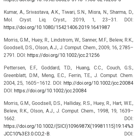
Kumar, A., Srivastava, A.K., Tiwari, S.N., Misra, N., Sharma, D.,
Mol. Cryst. Liq. Cryst., 2019, 1, 23–31.
DOI:
https://doi.org/10.1080/15421406.2019.1641987
Morris, G.M., Huey, R., Lindstrom, W., Sanner, M.F., Belew, R.K.,
Goodsell, D.S., Olson, A.J., J. Comput. Chem., 2009, 16, 2785–
2791. DOI:
https://doi.org/10.1002/jcc.21256
Pettersen, E.F., Goddard, T.D., Huang, C.C., Couch, G.S.,
Greenblatt, D.M., Meng, E.C., Ferrin, T.E., J. Comput. Chem.
2004, 25, 1605–1612. DOI:
http://doi.org/10.1002/jcc.20084
DOI:
https://doi.org/10.1002/jcc.20084
Morris, G.M., Goodsell, D.S., Halliday, R.S., Huey, R., Hart, W.E.,
Belew, R.K., Olson, A.J., J. Comput. Chem., 1998, 19, 1639–
1662. DOI:
https://doi.org/10.1002/(SICI)1096987X(19981115)19:14%3C
JCC10%3E3.0.CO;2-B
.
DOI: