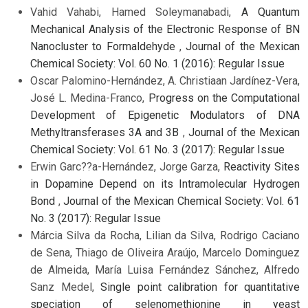
Vahid Vahabi, Hamed Soleymanabadi,
A Quantum
Mechanical Analysis of the Electronic Response of BN
Nanocluster to Formaldehyde
,
Journal of the Mexican
Chemical Society: Vol. 60 No. 1 (2016): Regular Issue
Oscar Palomino-Hernández, A. Christiaan Jardínez-Vera,
José L. Medina-Franco,
Progress on the Computational
Development of Epigenetic Modulators of DNA
Methyltransferases 3A and 3B
,
Journal of the Mexican
Chemical Society: Vol. 61 No. 3 (2017): Regular Issue
Erwin Garc??a-Hernández, Jorge Garza,
Reactivity Sites
in Dopamine Depend on its Intramolecular Hydrogen
Bond
,
Journal of the Mexican Chemical Society: Vol. 61
No. 3 (2017): Regular Issue
Márcia Silva da Rocha, Lilian da Silva, Rodrigo Caciano
de Sena, Thiago de Oliveira Araújo, Marcelo Dominguez
de Almeida, María Luisa Fernández Sánchez, Alfredo
Sanz Medel,
Single point calibration for quantitative
speciation of selenomethionine in yeast