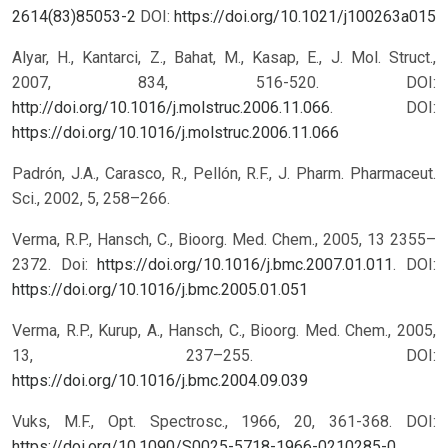
2614(83)85053-2
DOI:
https://doi.org/10.1021/j100263a015
Alyar, H., Kantarci, Z., Bahat, M., Kasap, E., J. Mol. Struct.,
2007, 834, 516-520. DOI:
http://doi.org/10.1016/j.molstruc.2006.11.066
.
DOI:
https://doi.org/10.1016/j.molstruc.2006.11.066
Padrón, J.A., Carasco, R., Pellón, R.F., J. Pharm. Pharmaceut.
Sci., 2002, 5, 258–266.
Verma, R.P., Hansch, C., Bioorg. Med. Chem., 2005, 13 2355–
2372. Doi:
https://doi.org/10.1016/j.bmc.2007.01.011
.
DOI:
https://doi.org/10.1016/j.bmc.2005.01.051
Verma, R.P., Kurup, A., Hansch, C., Bioorg. Med. Chem., 2005,
13, 237–255. DOI:
https://doi.org/10.1016/j.bmc.2004.09.039
Vuks, M.F., Opt. Spectrosc., 1966, 20, 361-368.
DOI:
https://doi.org/10.1090/S0025-5718-1966-0210285-0