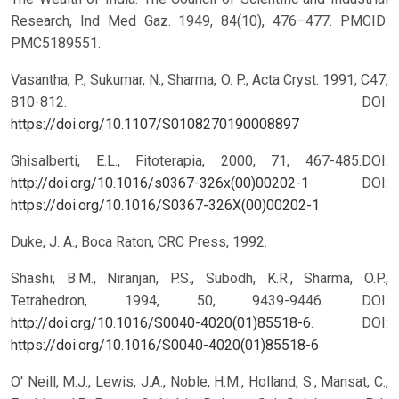
Research, Ind Med Gaz. 1949, 84(10), 476–477. PMCID:
PMC5189551.
Vasantha, P., Sukumar, N., Sharma, O. P., Acta Cryst. 1991, C47,
810-812.
DOI:
https://doi.org/10.1107/S0108270190008897
Ghisalberti, E.L., Fitoterapia, 2000, 71, 467-485.DOI:
http://doi.org/10.1016/s0367-326x(00)00202-1
DOI:
https://doi.org/10.1016/S0367-326X(00)00202-1
Duke, J. A., Boca Raton, CRC Press, 1992.
Shashi, B.M., Niranjan, P.S., Subodh, K.R., Sharma, O.P.,
Tetrahedron, 1994, 50, 9439-9446. DOI:
http://doi.org/10.1016/S0040-4020(01)85518-6
.
DOI:
https://doi.org/10.1016/S0040-4020(01)85518-6
O' Neill, M.J., Lewis, J.A., Noble, H.M., Holland, S., Mansat, C.,