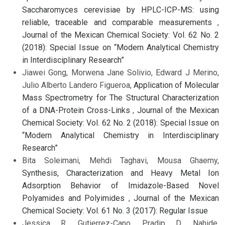
Saccharomyces cerevisiae by HPLC-ICP-MS: using
reliable, traceable and comparable measurements
,
Journal of the Mexican Chemical Society: Vol. 62 No. 2
(2018): Special Issue on “Modern Analytical Chemistry
in Interdisciplinary Research”
Jiawei Gong, Morwena Jane Solivio, Edward J Merino,
Julio Alberto Landero Figueroa,
Application of Molecular
Mass Spectrometry for The Structural Characterization
of a DNA-Protein Cross-Links
,
Journal of the Mexican
Chemical Society: Vol. 62 No. 2 (2018): Special Issue on
“Modern Analytical Chemistry in Interdisciplinary
Research”
Bita Soleimani, Mehdi Taghavi, Mousa Ghaemy,
Synthesis, Characterization and Heavy Metal Ion
Adsorption Behavior of Imidazole-Based Novel
Polyamides and Polyimides
,
Journal of the Mexican
Chemical Society: Vol. 61 No. 3 (2017): Regular Issue
Jessica R. Gutierrez-Cano, Pradip D. Nahide,