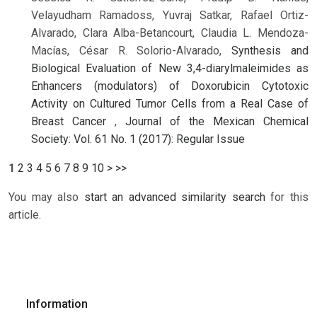
Velayudham Ramadoss, Yuvraj Satkar, Rafael Ortiz-
Alvarado, Clara Alba-Betancourt, Claudia L. Mendoza-
Macías, César R. Solorio-Alvarado,
Synthesis and
Biological Evaluation of New 3,4-diarylmaleimides as
Enhancers (modulators) of Doxorubicin Cytotoxic
Activity on Cultured Tumor Cells from a Real Case of
Breast Cancer
,
Journal of the Mexican Chemical
Society: Vol. 61 No. 1 (2017): Regular Issue
1
2
3
4
5
6
7
8
9
10
>
>>
You may also
start an advanced similarity search
for this
article.
Information