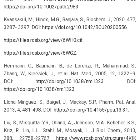
https://doi.org/10.1002/path.2983
Kvansakul, M., Hinds, M.G., Banjara, S., Biochem. J., 2020, 477,
3287- 3297.
DOI:
https://doi.org/10.1042/BCJ20200556
https://files.rcsb.org/view/6WH0.cif
.
https://files.rcsb.org/view/6WGZ
.
Herrmann, O., Baumann, B., de Lorenzi, R., Muhammad, S.,
Zhang, W., Kleesiek, J., et al. Nat. Med., 2005, 12, 1322–9.
DOI:
http://doi.org/10.1038/nm1323
.
DOI:
https://doi.org/10.1038/nm1323
Llona-Minguez, S., Baiget, J., Mackay, S.P., Pharm. Pat. Anal.
2013, 4, 481-498. DOI:
https://doi.org/10.4155/ppa.13.31
.
Liu, S., Misquitta, Y.R., Olland, A., Johnson, M.A., Kelleher, K.S.,
Kriz, R., Lin, L.L., Stahl, M., Mosyak, L. J Biol. Chem., 2013,
288, 22758-22767.
https://www.rcsb.org/structure/4KIK