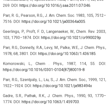
269. DOI:
https://doi.org/10.1016/j.saa.2011.07.046
.
Parr, R. G., Pearson, R.G., J. Am. Chem. Soc. 1983, 105, 7512–
7516. DOI:
https://doi.org/10.1021/ja00364a005
.
Geerlings, P., Proft, F. D., Langenaeker, W., Chem. Rev. 2003,
103, 1793–1874. DOI:
https://doi.org/10.1021/cr990029p
Parr, R.G., Donnelly, R.A., Levy, M., Palke, W.E., J. Chem. Phys.,
1978, 68, 3801. DOI:
https://doi.org/10.1063/1.436185
.
Komorowski, L., Chem . Phys., 1987, 114, 55.
DOI:
https://doi.org/10.1016/0301-0104(87)80019-8
Parr, R.G., Szentpály, L., Liu, S., J. Am. Chem. Soc., 1999, 121,
1922–1924.
DOI:
https://doi.org/10.1021/ja983494x
Gadre, S.R., Pathak, R.K., J. Chem. Phys., 1990, 93, 1770–
1774. DOI:
https://doi.org/10.1063/1.459703
.