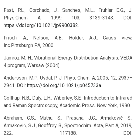
Fast, P.L., Corchado, J., Sanches, M.L., Truhlar D.G., J.
Phys.Chem. A. 1999, 103, 3139-3143. DOI:
https://doi.org/10.1021/jp9900382
.
Frisch, A., Nelson, A.B., Holder, A.J., Gauss view,
Inc.Pittsburgh PA, 2000.
Jamroz M. H., Vibrational Energy Distribution Analysis: VEDA
4 program, Warsaw (2004).
Andersson, M.P., Uvdal, P. J. Phys. Chem. A, 2005, 12, 2937–
2941. DOI:
https://doi.org/10.1021/jp045733a
.
Colthup, N.B., Daly, L.H., Wiberley, S.E., Introduction to Infrared
and Raman Spectroscopy, Academic Press, New York, 1990.
Abraham, C.S., Muthu, S., Prasana, J.C., Armaković, S.,
Armaković, S.J., Geoffrey B., Spectrochim. Acta, Part A, 2019,
222, 117188. DOI: