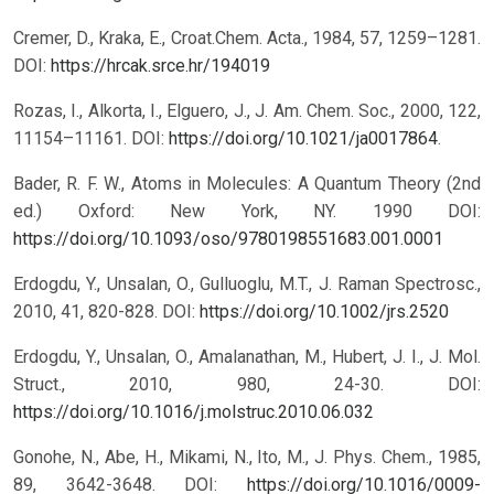
Cremer, D., Kraka, E., Croat.Chem. Acta., 1984, 57, 1259–1281.
DOI:
https://hrcak.srce.hr/194019
Rozas, I., Alkorta, I., Elguero, J., J. Am. Chem. Soc., 2000, 122,
11154–11161. DOI:
https://doi.org/10.1021/ja0017864
.
Bader, R. F. W., Atoms in Molecules: A Quantum Theory (2nd
ed.) Oxford: New York, NY. 1990
DOI:
https://doi.org/10.1093/oso/9780198551683.001.0001
Erdogdu, Y., Unsalan, O., Gulluoglu, M.T., J. Raman Spectrosc.,
2010, 41, 820-828. DOI:
https://doi.org/10.1002/jrs.2520
Erdogdu, Y., Unsalan, O., Amalanathan, M., Hubert, J. I., J. Mol.
Struct., 2010, 980, 24-30. DOI:
https://doi.org/10.1016/j.molstruc.2010.06.032
Gonohe, N., Abe, H., Mikami, N., Ito, M., J. Phys. Chem., 1985,
89, 3642-3648. DOI:
https://doi.org/10.1016/0009-