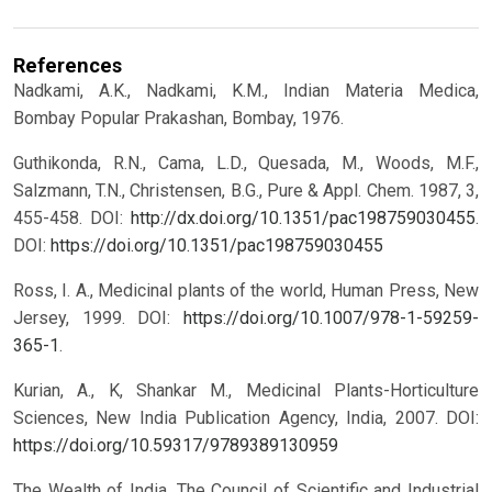
References
Nadkami, A.K., Nadkami, K.M., Indian Materia Medica,
Bombay Popular Prakashan, Bombay, 1976.
Guthikonda, R.N., Cama, L.D., Quesada, M., Woods, M.F.,
Salzmann, T.N., Christensen, B.G., Pure & Appl. Chem. 1987, 3,
455-458. DOI:
http://dx.doi.org/10.1351/pac198759030455
.
DOI:
https://doi.org/10.1351/pac198759030455
Ross, I. A., Medicinal plants of the world, Human Press, New
Jersey, 1999. DOI:
https://doi.org/10.1007/978-1-59259-
365-1
.
Kurian, A., K, Shankar M., Medicinal Plants-Horticulture
Sciences, New India Publication Agency, India, 2007.
DOI:
https://doi.org/10.59317/9789389130959
The Wealth of India. The Council of Scientific and Industrial