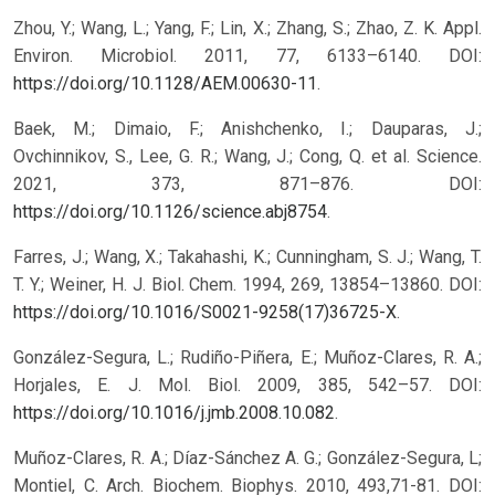
Zhou, Y.; Wang, L.; Yang, F.; Lin, X.; Zhang, S.; Zhao, Z. K. Appl.
Environ. Microbiol. 2011, 77, 6133–6140. DOI:
https://doi.org/10.1128/AEM.00630-11
.
Baek, M.; Dimaio, F.; Anishchenko, I.; Dauparas, J.;
Ovchinnikov, S., Lee, G. R.; Wang, J.; Cong, Q. et al. Science.
2021, 373, 871–876. DOI:
https://doi.org/10.1126/science.abj8754
.
Farres, J.; Wang, X.; Takahashi, K.; Cunningham, S. J.; Wang, T.
T. Y.; Weiner, H. J. Biol. Chem. 1994, 269, 13854–13860. DOI:
https://doi.org/10.1016/S0021-9258(17)36725-X
.
González-Segura, L.; Rudiño-Piñera, E.; Muñoz-Clares, R. A.;
Horjales, E. J. Mol. Biol. 2009, 385, 542–57. DOI:
https://doi.org/10.1016/j.jmb.2008.10.082
.
Muñoz-Clares, R. A.; Díaz-Sánchez A. G.; González-Segura, L;
Montiel, C. Arch. Biochem. Biophys. 2010, 493,71-81. DOI: