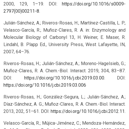
2000, 129, 1–19. DOI:
https://doi.org/10.1016/s0009-
2797(00)00211-8
.
Julián-Sánchez, A.; Riveros-Rosas, H.; Martínez-Castilla, L. P.;
Velasco-García, R.; Muñoz-Clares, R. A. in: Enzymology and
Molecular Biology of Carbonyl 13, H. Weiner, E. Maser, R.
Lindahl, B. Plapp Ed., University Press, West Lafayette, IN,
2007, 64–76.
Riveros-Rosas, H.; Julián-Sánchez, A.; Moreno-Hagelsieb, G.;
Muñoz-Clares, R. A. Chem.-Biol. Interact. 2019, 304, 83–87.
DOI:
https://doi.org/10.1016/j.cbi.2019.03.00
.
DOI:
https://doi.org/10.1016/j.cbi.2019.03.006
Riveros-Rosas, H.; González-Segura, L.; Julián-Sánchez, A.;
Díaz-Sánchez, A. G.; Muñoz-Clares, R. A. Chem.-Biol. Interact.
2013, 202, 51–61. DOI:
https://doi.org/10.1016/j.cbi.2012.11
.
Velasco-García, R.; Mújica-Jiménez, C.; Mendoza-Hernández,