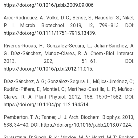
https://doi.org/10.1016/j.abb.2009.09.006
.
Arce-Rodríguez, A.; Volke, D. C.; Bense, S.; Häussler, S.; Nikel,
P. I. Microb. Biotechnol. 2019, 12, 799–813. DOI:
https://doi.org/10.1111/1751-7915.13439
.
Riveros-Rosas, H.; González-Segura, L.; Julián-Sánchez, A.
G.; Díaz-Sánchez, Muñoz-Clares, R. A. Chem.-Biol. Interact.
2013, 202, 51–61. DOI:
https://doi.org/10.1016/j.cbi.2012.11.015
.
Díaz-Sánchez, A. G.; González-Segura, L.; Mújica-Jiménez, C.;
Rudiño-Piñera, E.; Montiel, C.; Martínez-Castilla, L. P.; Muñoz-
Clares, R. A. Plant Physiol. 2012, 158, 1570–1582. DOI:
https://doi.org/10.1104/pp.112.194514
.
Pemberton, T. A.; Tanner, J. J. Arch. Biochem. Biophys. 2013,
538, 34–40. DOI:
https://doi.org/10.1016/j.abb.2013.07.024
.
Srivastava, D; Singh, R. K.; Moxley, M. A.; Henzl, M. T.; Becker,