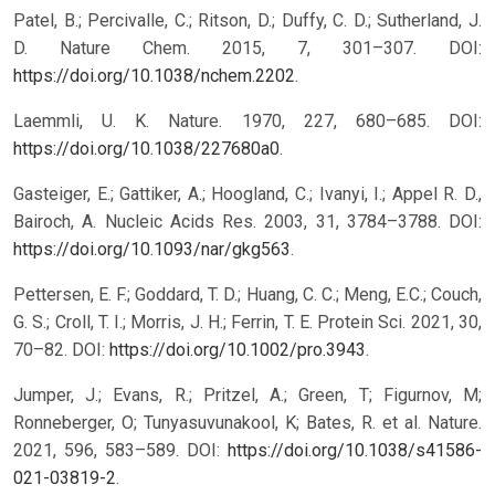
Patel, B.; Percivalle, C.; Ritson, D.; Duffy, C. D.; Sutherland, J.
D. Nature Chem. 2015, 7, 301–307. DOI:
https://doi.org/10.1038/nchem.2202
.
Laemmli, U. K. Nature. 1970, 227, 680–685. DOI:
https://doi.org/10.1038/227680a0
.
Gasteiger, E.; Gattiker, A.; Hoogland, C.; Ivanyi, I.; Appel R. D.,
Bairoch, A. Nucleic Acids Res. 2003, 31, 3784–3788. DOI:
https://doi.org/10.1093/nar/gkg563
.
Pettersen, E. F.; Goddard, T. D.; Huang, C. C.; Meng, E.C.; Couch,
G. S.; Croll, T. I.; Morris, J. H.; Ferrin, T. E. Protein Sci. 2021, 30,
70–82. DOI:
https://doi.org/10.1002/pro.3943
.
Jumper, J.; Evans, R.; Pritzel, A.; Green, T; Figurnov, M;
Ronneberger, O; Tunyasuvunakool, K; Bates, R. et al. Nature.
2021, 596, 583–589. DOI:
https://doi.org/10.1038/s41586-
021-03819-2
.