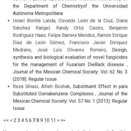
the Department of Chemistryof the Universidad
Autónoma Metropolitana
Israel Bonilla Landa, Osvaldo León de la Cruz, Diana
Sánchez Rangel, Randy Ortiz Castro, Benjamin
Rodriguez Haas, Felipe Barrera Mendez, Ramón Enrique
Diaz de León Gómez, Francisco Javier Enriquez
Medrano, José Luis Olivares Romero,
Design,
synthesis and biological evaluation of novel fungicides
for the management of Fusarium DieBack disease
,
Journal of the Mexican Chemical Society: Vol. 62 No. 3
(2018): Regular Issue
Reza Ghiasi, Allieh Boshak,
Substituent Effect in para
Substituted Osmabenzene Complexes
,
Journal of the
Mexican Chemical Society: Vol. 57 No. 1 (2013): Regular
Issue
<<
<
2
3
4
5
6
7
8
9
10
11
>
>>