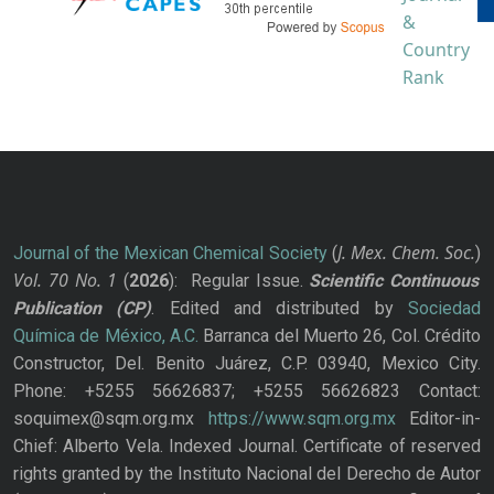
J. Mex. Chem. Soc.
Journal of the Mexican Chemical Society
(
)
Vol. 70
No.
1
(
2026
): Regular Issue.
Scientific Continuous
Publication
(CP)
. Edited and distributed by
Sociedad
Química de México, A.C.
Barranca del Muerto 26, Col. Crédito
Constructor, Del. Benito Juárez, C.P. 03940, Mexico City.
Phone: +5255 56626837; +5255 56626823 Contact:
soquimex@sqm.org.mx
https://www.sqm.org.mx
Editor-in-
Chief: Alberto Vela. Indexed Journal. Certificate of reserved
rights granted by the Instituto Nacional del Derecho de Autor