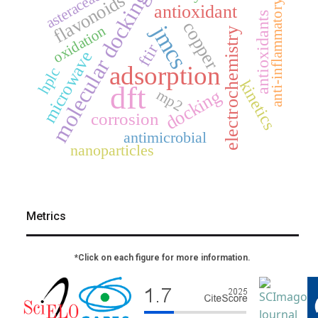
molecular docking
asteraceae
flavonoids
anti-inflammatory
antioxidant
antioxidants
copper
jmcs
oxidation
electrochemistry
ftir
microwave
adsorption
hplc
kinetics
dft
docking
mp2
corrosion
antimicrobial
nanoparticles
Metrics
*Click on each figure for more information.