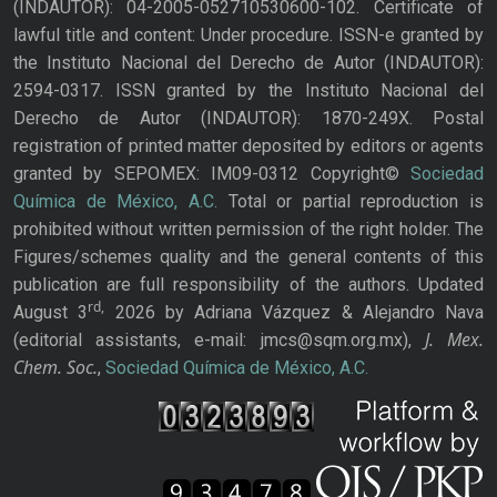
(INDAUTOR): 04-2005-052710530600-102. Certificate of
lawful title and content: Under procedure. ISSN-e granted by
the Instituto Nacional del Derecho de Autor (INDAUTOR):
2594-0317. ISSN granted by the Instituto Nacional del
Derecho de Autor (INDAUTOR): 1870-249X. Postal
registration of printed matter deposited by editors or agents
granted by SEPOMEX: IM09-0312 Copyright©
Sociedad
Química de México, A.C.
Total or partial reproduction is
prohibited without written permission of the right holder. The
Figures/schemes quality and the general contents of this
publication are full responsibility of the authors. Updated
rd,
August 3
2026 by Adriana Vázquez & Alejandro Nava
J. Mex.
(editorial assistants, e-mail: jmcs@sqm.org.mx),
Chem. Soc.
,
Sociedad Química de México, A.C.