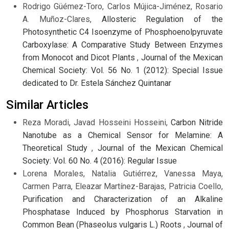
Rodrigo Güémez-Toro, Carlos Mújica-Jiménez, Rosario
A. Muñoz-Clares,
Allosteric Regulation of the
Photosynthetic C4 Isoenzyme of Phosphoenolpyruvate
Carboxylase: A Comparative Study Between Enzymes
from Monocot and Dicot Plants
,
Journal of the Mexican
Chemical Society: Vol. 56 No. 1 (2012): Special Issue
dedicated to Dr. Estela Sánchez Quintanar
Similar Articles
Reza Moradi, Javad Hosseini Hosseini,
Carbon Nitride
Nanotube as a Chemical Sensor for Melamine: A
Theoretical Study
,
Journal of the Mexican Chemical
Society: Vol. 60 No. 4 (2016): Regular Issue
Lorena Morales, Natalia Gutiérrez, Vanessa Maya,
Carmen Parra, Eleazar Martínez-Barajas, Patricia Coello,
Purification and Characterization of an Alkaline
Phosphatase Induced by Phosphorus Starvation in
Common Bean (Phaseolus vulgaris L.) Roots
,
Journal of