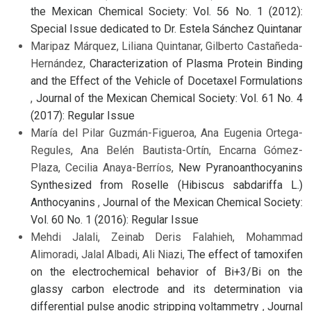
the Mexican Chemical Society: Vol. 56 No. 1 (2012):
Special Issue dedicated to Dr. Estela Sánchez Quintanar
Maripaz Márquez, Liliana Quintanar, Gilberto Castañeda-
Hernández,
Characterization of Plasma Protein Binding
and the Effect of the Vehicle of Docetaxel Formulations
,
Journal of the Mexican Chemical Society: Vol. 61 No. 4
(2017): Regular Issue
María del Pilar Guzmán-Figueroa, Ana Eugenia Ortega-
Regules, Ana Belén Bautista-Ortín, Encarna Gómez-
Plaza, Cecilia Anaya-Berríos,
New Pyranoanthocyanins
Synthesized from Roselle (Hibiscus sabdariffa L.)
Anthocyanins
,
Journal of the Mexican Chemical Society:
Vol. 60 No. 1 (2016): Regular Issue
Mehdi Jalali, Zeinab Deris Falahieh, Mohammad
Alimoradi, Jalal Albadi, Ali Niazi,
The effect of tamoxifen
on the electrochemical behavior of Bi+3/Bi on the
glassy carbon electrode and its determination via
differential pulse anodic stripping voltammetry
,
Journal