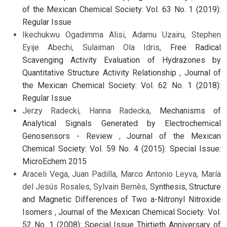
of the Mexican Chemical Society: Vol. 63 No. 1 (2019):
Regular Issue
Ikechukwu Ogadimma Alisi, Adamu Uzairu, Stephen
Eyije Abechi, Sulaiman Ola Idris,
Free Radical
Scavenging Activity Evaluation of Hydrazones by
Quantitative Structure Activity Relationship
,
Journal of
the Mexican Chemical Society: Vol. 62 No. 1 (2018):
Regular Issue
Jerzy Radecki, Hanna Radecka,
Mechanisms of
Analytical Signals Generated by Electrochemical
Genosensors - Review
,
Journal of the Mexican
Chemical Society: Vol. 59 No. 4 (2015): Special Issue:
MicroEchem 2015
Araceli Vega, Juan Padilla, Marco Antonio Leyva, María
del Jesús Rosales, Sylvain Bernès,
Synthesis, Structure
and Magnetic Differences of Two a-Nitronyl Nitroxide
Isomers
,
Journal of the Mexican Chemical Society: Vol.
52 No. 1 (2008): Special Issue Thirtieth Anniversary of