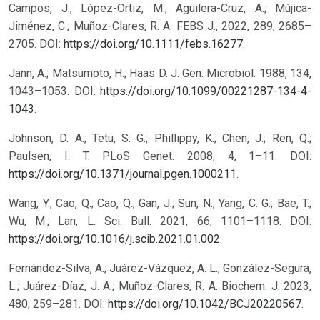
Campos, J.; López-Ortiz, M.; Aguilera-Cruz, A.; Mújica-
Jiménez, C.; Muñoz-Clares, R. A. FEBS J., 2022, 289, 2685–
2705. DOI:
https://doi.org/10.1111/febs.16277
.
Jann, A.; Matsumoto, H.; Haas D. J. Gen. Microbiol. 1988, 134,
1043–1053. DOI:
https://doi.org/10.1099/00221287-134-4-
1043
.
Johnson, D. A.; Tetu, S. G.; Phillippy, K.; Chen, J.; Ren, Q.;
Paulsen, I. T. PLoS Genet. 2008, 4, 1–11. DOI:
https://doi.org/10.1371/journal.pgen.1000211
.
Wang, Y.; Cao, Q.; Cao, Q.; Gan, J.; Sun, N.; Yang, C. G.; Bae, T.;
Wu, M.; Lan, L. Sci. Bull. 2021, 66, 1101–1118. DOI:
https://doi.org/10.1016/j.scib.2021.01.002
.
Fernández-Silva, A.; Juárez-Vázquez, A. L.; González-Segura,
L.; Juárez-Díaz, J. A.; Muñoz-Clares, R. A. Biochem. J. 2023,
480, 259–281. DOI:
https://doi.org/10.1042/BCJ20220567
.