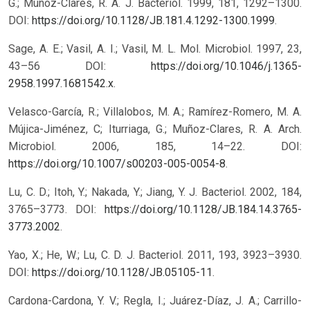
G.; Muñoz-Clares, R. A. J. Bacteriol. 1999, 181, 1292–1300.
DOI:
https://doi.org/10.1128/JB.181.4.1292-1300.1999
.
Sage, A. E.; Vasil, A. I.; Vasil, M. L. Mol. Microbiol. 1997, 23,
43–56 DOI:
https://doi.org/10.1046/j.1365-
2958.1997.1681542.x
.
Velasco-García, R.; Villalobos, M. A.; Ramírez-Romero, M. A.
Mújica-Jiménez, C; Iturriaga, G.; Muñoz-Clares, R. A. Arch.
Microbiol. 2006, 185, 14–22. DOI:
https://doi.org/10.1007/s00203-005-0054-8
.
Lu, C. D.; Itoh, Y.; Nakada, Y.; Jiang, Y. J. Bacteriol. 2002, 184,
3765–3773. DOI:
https://doi.org/10.1128/JB.184.14.3765-
3773.2002
.
Yao, X.; He, W.; Lu, C. D. J. Bacteriol. 2011, 193, 3923–3930.
DOI:
https://doi.org/10.1128/JB.05105-11
.
Cardona-Cardona, Y. V.; Regla, I.; Juárez-Díaz, J. A.; Carrillo-