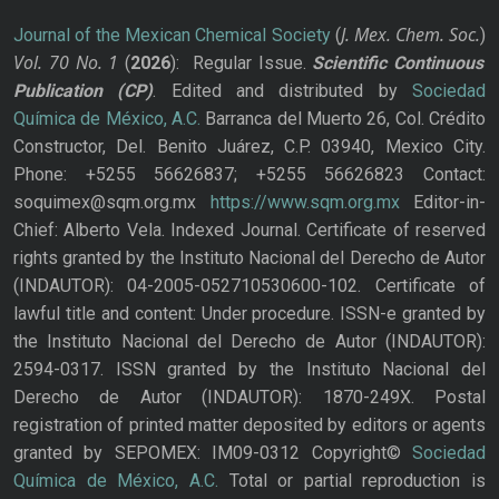
J. Mex. Chem. Soc.
Journal of the Mexican Chemical Society
(
)
Vol. 70
No.
1
(
2026
): Regular Issue.
Scientific Continuous
Publication
(CP)
. Edited and distributed by
Sociedad
Química de México, A.C.
Barranca del Muerto 26, Col. Crédito
Constructor, Del. Benito Juárez, C.P. 03940, Mexico City.
Phone: +5255 56626837; +5255 56626823 Contact:
soquimex@sqm.org.mx
https://www.sqm.org.mx
Editor-in-
Chief: Alberto Vela. Indexed Journal. Certificate of reserved
rights granted by the Instituto Nacional del Derecho de Autor
(INDAUTOR): 04-2005-052710530600-102. Certificate of
lawful title and content: Under procedure. ISSN-e granted by
the Instituto Nacional del Derecho de Autor (INDAUTOR):
2594-0317. ISSN granted by the Instituto Nacional del
Derecho de Autor (INDAUTOR): 1870-249X. Postal
registration of printed matter deposited by editors or agents
granted by SEPOMEX: IM09-0312 Copyright©
Sociedad
Química de México, A.C.
Total or partial reproduction is