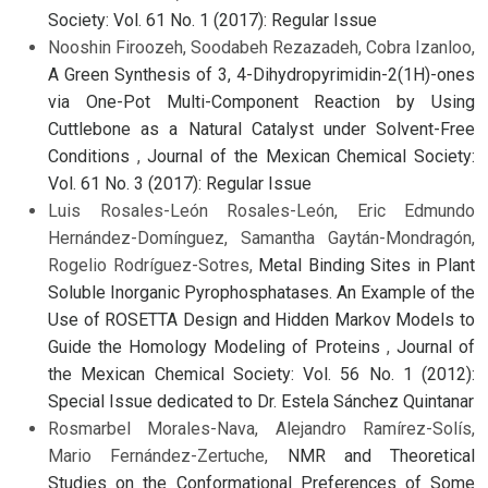
Society: Vol. 61 No. 1 (2017): Regular Issue
Nooshin Firoozeh, Soodabeh Rezazadeh, Cobra Izanloo,
A Green Synthesis of 3, 4-Dihydropyrimidin-2(1H)-ones
via One-Pot Multi-Component Reaction by Using
Cuttlebone as a Natural Catalyst under Solvent-Free
Conditions
,
Journal of the Mexican Chemical Society:
Vol. 61 No. 3 (2017): Regular Issue
Luis Rosales-León Rosales-León, Eric Edmundo
Hernández-Domínguez, Samantha Gaytán-Mondragón,
Rogelio Rodríguez-Sotres,
Metal Binding Sites in Plant
Soluble Inorganic Pyrophosphatases. An Example of the
Use of ROSETTA Design and Hidden Markov Models to
Guide the Homology Modeling of Proteins
,
Journal of
the Mexican Chemical Society: Vol. 56 No. 1 (2012):
Special Issue dedicated to Dr. Estela Sánchez Quintanar
Rosmarbel Morales-Nava, Alejandro Ramírez-Solís,
Mario Fernández-Zertuche,
NMR and Theoretical
Studies on the Conformational Preferences of Some