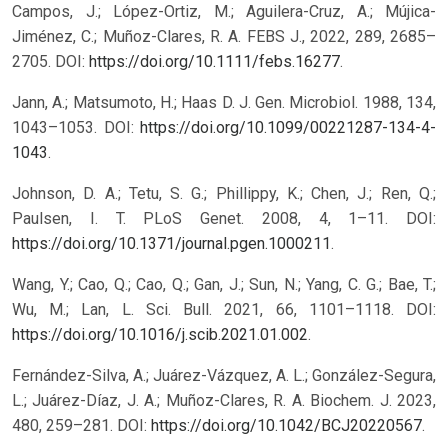
Campos, J.; López-Ortiz, M.; Aguilera-Cruz, A.; Mújica-
Jiménez, C.; Muñoz-Clares, R. A. FEBS J., 2022, 289, 2685–
2705. DOI:
https://doi.org/10.1111/febs.16277
.
Jann, A.; Matsumoto, H.; Haas D. J. Gen. Microbiol. 1988, 134,
1043–1053. DOI:
https://doi.org/10.1099/00221287-134-4-
1043
.
Johnson, D. A.; Tetu, S. G.; Phillippy, K.; Chen, J.; Ren, Q.;
Paulsen, I. T. PLoS Genet. 2008, 4, 1–11. DOI:
https://doi.org/10.1371/journal.pgen.1000211
.
Wang, Y.; Cao, Q.; Cao, Q.; Gan, J.; Sun, N.; Yang, C. G.; Bae, T.;
Wu, M.; Lan, L. Sci. Bull. 2021, 66, 1101–1118. DOI:
https://doi.org/10.1016/j.scib.2021.01.002
.
Fernández-Silva, A.; Juárez-Vázquez, A. L.; González-Segura,
L.; Juárez-Díaz, J. A.; Muñoz-Clares, R. A. Biochem. J. 2023,
480, 259–281. DOI:
https://doi.org/10.1042/BCJ20220567
.