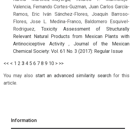
Valencia, Fernando Cortes-Guzman, Juan Carlos García-
Ramos, Eric Iván Sánchez-Flores, Joaquín Barroso-
Flores, Jose L. Medina-Franco, Baldomero Esquivel-
Rodriguez,
Toxicity Assessment of Structurally
Relevant Natural Products from Mexican Plants with
Antinociceptive Activity
,
Journal of the Mexican
Chemical Society: Vol. 61 No. 3 (2017): Regular Issue
<<
<
1
2
3
4
5
6
7
8
9
10
>
>>
You may also
start an advanced similarity search
for this
article.
Information