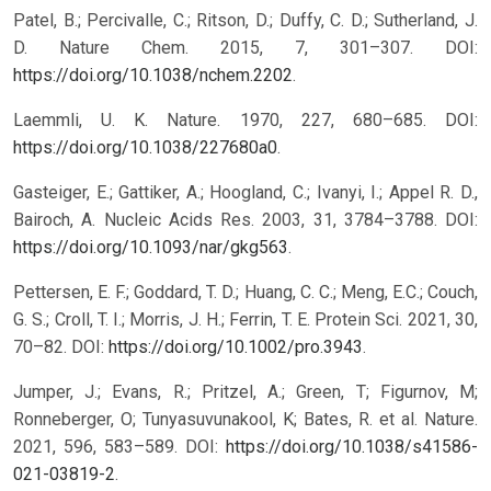
Patel, B.; Percivalle, C.; Ritson, D.; Duffy, C. D.; Sutherland, J.
D. Nature Chem. 2015, 7, 301–307. DOI:
https://doi.org/10.1038/nchem.2202
.
Laemmli, U. K. Nature. 1970, 227, 680–685. DOI:
https://doi.org/10.1038/227680a0
.
Gasteiger, E.; Gattiker, A.; Hoogland, C.; Ivanyi, I.; Appel R. D.,
Bairoch, A. Nucleic Acids Res. 2003, 31, 3784–3788. DOI:
https://doi.org/10.1093/nar/gkg563
.
Pettersen, E. F.; Goddard, T. D.; Huang, C. C.; Meng, E.C.; Couch,
G. S.; Croll, T. I.; Morris, J. H.; Ferrin, T. E. Protein Sci. 2021, 30,
70–82. DOI:
https://doi.org/10.1002/pro.3943
.
Jumper, J.; Evans, R.; Pritzel, A.; Green, T; Figurnov, M;
Ronneberger, O; Tunyasuvunakool, K; Bates, R. et al. Nature.
2021, 596, 583–589. DOI:
https://doi.org/10.1038/s41586-
021-03819-2
.