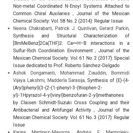
Non-metal Coordinated N-Enoyl Systems Attached to
Common Chiral Auxilaries
,
Journal of the Mexican
Chemical Society: Vol. 58 No. 2 (2014): Regular Issue
Neena Chakrabarti, Patrick J. Quinlivan, Gerard Parkin,
Synthesis and Structural Characterization of
[BmMeBenz]2Ca(THF)2: Ca•••H–B interactions in a
Sulfur-Rich Coordination Environment
,
Journal of the
Mexican Chemical Society: Vol. 61 No. 2 (2017): Special
Issue dedicated to Prof. Roberto Sánchez-Delgado
Ashok Dongamanti, Mohammad Ziauddin, Bommidi
Vijaya Lakshmi, Madderla Sarasija,
Synthesis of (E)-(4-
(Aryl)phenyl)(3-(2-(1-phenyl-3-(thiophen-2-
yl)-1Hpyrazol-4-yl)vinyl)benzofuran-2-yl)methanones
by Claisen Schmidt-Suzuki Cross Coupling and their
Antibacterial and Antifungal Activity
,
Journal of the
Mexican Chemical Society: Vol. 61 No. 3 (2017): Regular
Issue
Karina Martinez-Mayorga, Andrés F. Marmolejo-