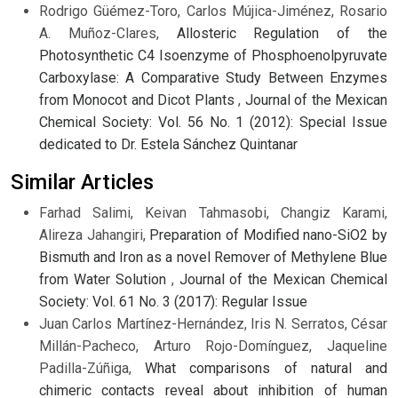
Rodrigo Güémez-Toro, Carlos Mújica-Jiménez, Rosario
A. Muñoz-Clares,
Allosteric Regulation of the
Photosynthetic C4 Isoenzyme of Phosphoenolpyruvate
Carboxylase: A Comparative Study Between Enzymes
from Monocot and Dicot Plants
,
Journal of the Mexican
Chemical Society: Vol. 56 No. 1 (2012): Special Issue
dedicated to Dr. Estela Sánchez Quintanar
Similar Articles
Farhad Salimi, Keivan Tahmasobi, Changiz Karami,
Alireza Jahangiri,
Preparation of Modified nano-SiO2 by
Bismuth and Iron as a novel Remover of Methylene Blue
from Water Solution
,
Journal of the Mexican Chemical
Society: Vol. 61 No. 3 (2017): Regular Issue
Juan Carlos Martínez-Hernández, Iris N. Serratos, César
Millán-Pacheco, Arturo Rojo-Domínguez, Jaqueline
Padilla-Zúñiga,
What comparisons of natural and
chimeric contacts reveal about inhibition of human