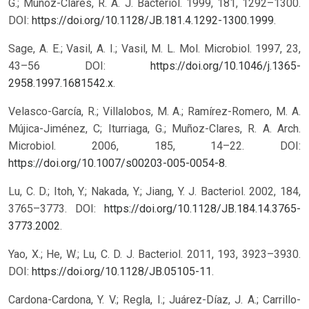
G.; Muñoz-Clares, R. A. J. Bacteriol. 1999, 181, 1292–1300.
DOI:
https://doi.org/10.1128/JB.181.4.1292-1300.1999
.
Sage, A. E.; Vasil, A. I.; Vasil, M. L. Mol. Microbiol. 1997, 23,
43–56 DOI:
https://doi.org/10.1046/j.1365-
2958.1997.1681542.x
.
Velasco-García, R.; Villalobos, M. A.; Ramírez-Romero, M. A.
Mújica-Jiménez, C; Iturriaga, G.; Muñoz-Clares, R. A. Arch.
Microbiol. 2006, 185, 14–22. DOI:
https://doi.org/10.1007/s00203-005-0054-8
.
Lu, C. D.; Itoh, Y.; Nakada, Y.; Jiang, Y. J. Bacteriol. 2002, 184,
3765–3773. DOI:
https://doi.org/10.1128/JB.184.14.3765-
3773.2002
.
Yao, X.; He, W.; Lu, C. D. J. Bacteriol. 2011, 193, 3923–3930.
DOI:
https://doi.org/10.1128/JB.05105-11
.
Cardona-Cardona, Y. V.; Regla, I.; Juárez-Díaz, J. A.; Carrillo-