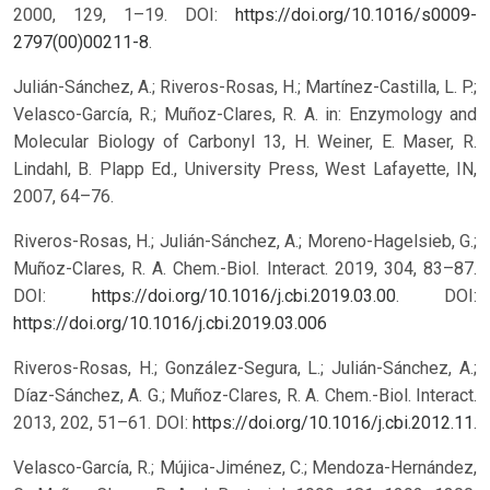
2000, 129, 1–19. DOI:
https://doi.org/10.1016/s0009-
2797(00)00211-8
.
Julián-Sánchez, A.; Riveros-Rosas, H.; Martínez-Castilla, L. P.;
Velasco-García, R.; Muñoz-Clares, R. A. in: Enzymology and
Molecular Biology of Carbonyl 13, H. Weiner, E. Maser, R.
Lindahl, B. Plapp Ed., University Press, West Lafayette, IN,
2007, 64–76.
Riveros-Rosas, H.; Julián-Sánchez, A.; Moreno-Hagelsieb, G.;
Muñoz-Clares, R. A. Chem.-Biol. Interact. 2019, 304, 83–87.
DOI:
https://doi.org/10.1016/j.cbi.2019.03.00
.
DOI:
https://doi.org/10.1016/j.cbi.2019.03.006
Riveros-Rosas, H.; González-Segura, L.; Julián-Sánchez, A.;
Díaz-Sánchez, A. G.; Muñoz-Clares, R. A. Chem.-Biol. Interact.
2013, 202, 51–61. DOI:
https://doi.org/10.1016/j.cbi.2012.11
.
Velasco-García, R.; Mújica-Jiménez, C.; Mendoza-Hernández,