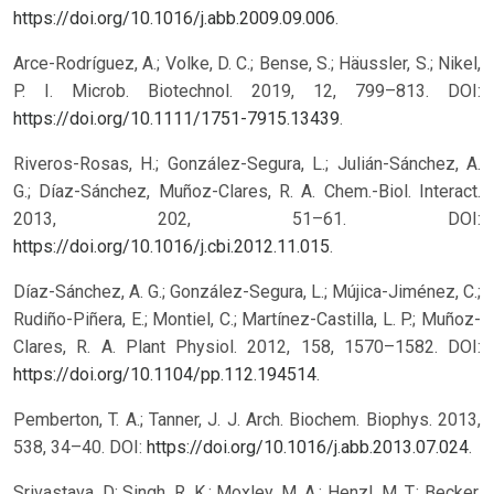
https://doi.org/10.1016/j.abb.2009.09.006
.
Arce-Rodríguez, A.; Volke, D. C.; Bense, S.; Häussler, S.; Nikel,
P. I. Microb. Biotechnol. 2019, 12, 799–813. DOI:
https://doi.org/10.1111/1751-7915.13439
.
Riveros-Rosas, H.; González-Segura, L.; Julián-Sánchez, A.
G.; Díaz-Sánchez, Muñoz-Clares, R. A. Chem.-Biol. Interact.
2013, 202, 51–61. DOI:
https://doi.org/10.1016/j.cbi.2012.11.015
.
Díaz-Sánchez, A. G.; González-Segura, L.; Mújica-Jiménez, C.;
Rudiño-Piñera, E.; Montiel, C.; Martínez-Castilla, L. P.; Muñoz-
Clares, R. A. Plant Physiol. 2012, 158, 1570–1582. DOI:
https://doi.org/10.1104/pp.112.194514
.
Pemberton, T. A.; Tanner, J. J. Arch. Biochem. Biophys. 2013,
538, 34–40. DOI:
https://doi.org/10.1016/j.abb.2013.07.024
.
Srivastava, D; Singh, R. K.; Moxley, M. A.; Henzl, M. T.; Becker,