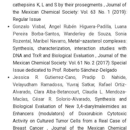
cathepsins K, L and S by their prosegments
,
Journal of
the Mexican Chemical Society: Vol. 63 No. 1 (2019):
Regular Issue
Gonzalo Visbal, Angel Rubén Higuera-Padilla, Luana
Pereira Borba-Santos, Wanderley de Souza, Sonia
Rozental, Maribel Navarro,
Metal–azasterol complexes:
Synthesis, characterization, interaction studies with
DNA and TrxR and Biological Evaluation
,
Journal of the
Mexican Chemical Society: Vol. 61 No. 2 (2017): Special
Issue dedicated to Prof. Roberto Sánchez-Delgado
Jessica R. Gutierrez-Cano, Pradip D. Nahide,
Velayudham Ramadoss, Yuvraj Satkar, Rafael Ortiz-
Alvarado, Clara Alba-Betancourt, Claudia L. Mendoza-
Macías, César R. Solorio-Alvarado,
Synthesis and
Biological Evaluation of New 3,4-diarylmaleimides as
Enhancers (modulators) of Doxorubicin Cytotoxic
Activity on Cultured Tumor Cells from a Real Case of
Breast Cancer
,
Journal of the Mexican Chemical