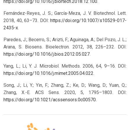
https://doi.org/10.1016/j.biortech.2018.12.100
.
Fernández-Reyes, J. S.; García-Meza, J. V. Biotechnol. Lett.
2018, 40, 63–73. DOI:
https://doi.org/10.1007/s10529-017-
2435-x
.
Paredes, J.; Becerro, S.; Arizti, F.; Aguinaga, A.; Del Pozo, J. L.;
Arana, S. Biosens. Bioelectron. 2012, 38, 226–232. DOI:
https://doi.org/10.1016/j.bios.2012.05.027
.
Yang, L.; Li, Y. J. Microbiol. Methods. 2006, 64, 9–16. DOI:
https://doi.org/10.1016/j.mimet.2005.04.022
.
Song, J.; Li, Y.; Yin, F.; Zhang, Z.; Ke, D.; Wang, D.; Yuan, Q.;
Zhang, X.-E. ACS Sens. 2020, 5, 1795–1803. DOI:
https://doi.org/10.1021/acssensors.0c00570
.