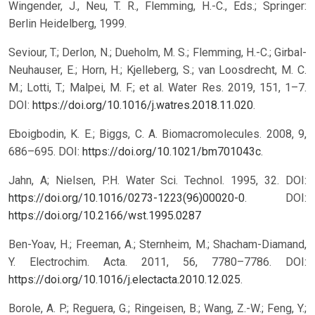
Wingender, J., Neu, T. R., Flemming, H.-C., Eds.; Springer:
Berlin Heidelberg, 1999.
Seviour, T.; Derlon, N.; Dueholm, M. S.; Flemming, H.-C.; Girbal-
Neuhauser, E.; Horn, H.; Kjelleberg, S.; van Loosdrecht, M. C.
M.; Lotti, T.; Malpei, M. F.; et al. Water Res. 2019, 151, 1–7.
DOI:
https://doi.org/10.1016/j.watres.2018.11.020
.
Eboigbodin, K. E.; Biggs, C. A. Biomacromolecules. 2008, 9,
686–695. DOI:
https://doi.org/10.1021/bm701043c
.
Jahn, A; Nielsen, P.H. Water Sci. Technol. 1995, 32. DOI:
https://doi.org/10.1016/0273-1223(96)00020-0
.
DOI:
https://doi.org/10.2166/wst.1995.0287
Ben-Yoav, H.; Freeman, A.; Sternheim, M.; Shacham-Diamand,
Y. Electrochim. Acta. 2011, 56, 7780–7786. DOI:
https://doi.org/10.1016/j.electacta.2010.12.025
.
Borole, A. P.; Reguera, G.; Ringeisen, B.; Wang, Z.-W.; Feng, Y.;