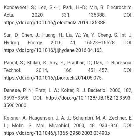
Kondaveeti, S.; Lee, S.-H.; Park, H.-D.; Min, B. Electrochim.
Acta. 2020, 331, 135388. DOI:
https://doi.org/10.1016/j.electacta.2019.135388
.
Sun, D.; Chen, J.; Huang, H.; Liu, W.; Ye, Y.; Cheng, S. Int. J.
Hydrog. Energy. 2016, 41, 16523–16528. DOI:
https://doi.org/10.1016/j.ijhydene.2016.04.163
.
Pandit, S.; Khilari, S.; Roy, S.; Pradhan, D.; Das, D. Bioresour.
Technol. 2014, 166, 451–457. DOI:
https://doi.org/10.1016/j.biortech.2014.05.075
.
Danese, P. N.; Pratt, L. A.; Kolter, R. J. Bacteriol. 2000, 182,
3593–3596. DOI:
https://doi.org/10.1128/JB.182.12.3593-
3596.2000
.
Reisner, A.; Haagensen, J. A. J.; Schembri, M. A.; Zechner, E.
L.; Molin, S. Mol. Microbiol. 2003, 48, 933–946. DOI:
https://doi.org/10.1046/j.1365-2958.2003.03490.x
.