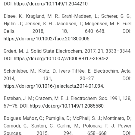
DOI:
https://doi.org/10.1149/1.2044210
.
Elsøe, K.; Kraglund, M. R.; Grahl-Madsen, L.; Scherer, G. G.;
Hjelm, J.; Jensen, S. H.; Jacobsen, T.; Mogensen, M. B. Fuel
Cells. 2018, 18, 640–648. DOI:
https://doi.org/10.1002/fuce.201800005
.
Grdeń, M. J. Solid State Electrochem. 2017, 21, 3333–3344.
DOI:
https://doi.org/10.1007/s10008-017-3684-2
.
Schönleber, M.; Klotz, D.; Ivers-Tiffée, E. Electrochim. Acta.
2014, 131, 20–27. DOI:
https://doi.org/10.1016/j.electacta.2014.01.034
.
Esteban, J. M.; Orazem, M. E. J. Electrochem. Soc. 1991, 138,
67–76. DOI:
https://doi.org/10.1149/1.2085580
.
Boigues Muñoz, C.; Pumiglia, D.; McPhail, S. J.; Montinaro, D.;
Comodi, G.; Santori, G.; Carlini, M.; Polonara, F. J. Power
Sources. 2015, 294, 658–668. DOI: