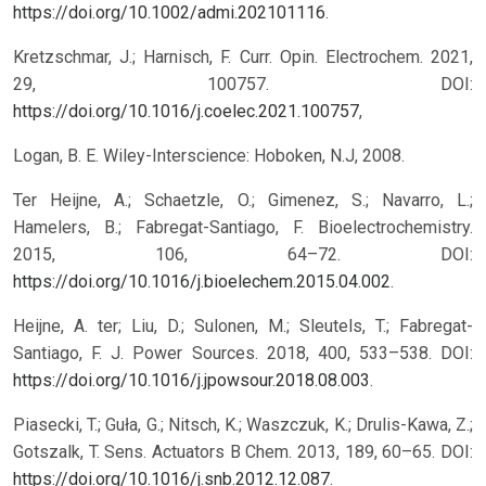
https://doi.org/10.1002/admi.202101116
.
Kretzschmar, J.; Harnisch, F. Curr. Opin. Electrochem. 2021,
29, 100757. DOI:
https://doi.org/10.1016/j.coelec.2021.100757
,
Logan, B. E. Wiley-Interscience: Hoboken, N.J, 2008.
Ter Heijne, A.; Schaetzle, O.; Gimenez, S.; Navarro, L.;
Hamelers, B.; Fabregat-Santiago, F. Bioelectrochemistry.
2015, 106, 64–72. DOI:
https://doi.org/10.1016/j.bioelechem.2015.04.002
.
Heijne, A. ter; Liu, D.; Sulonen, M.; Sleutels, T.; Fabregat-
Santiago, F. J. Power Sources. 2018, 400, 533–538. DOI:
https://doi.org/10.1016/j.jpowsour.2018.08.003
.
Piasecki, T.; Guła, G.; Nitsch, K.; Waszczuk, K.; Drulis-Kawa, Z.;
Gotszalk, T. Sens. Actuators B Chem. 2013, 189, 60–65. DOI:
https://doi.org/10.1016/j.snb.2012.12.087
.