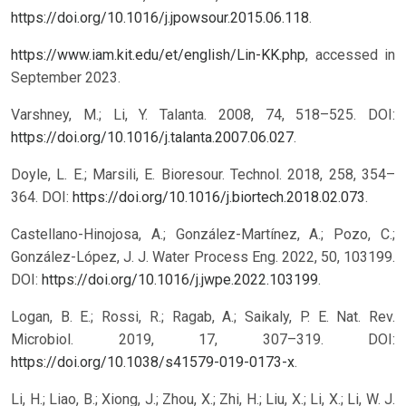
https://doi.org/10.1016/j.jpowsour.2015.06.118
.
https://www.iam.kit.edu/et/english/Lin-KK.php
, accessed in
September 2023.
Varshney, M.; Li, Y. Talanta. 2008, 74, 518–525. DOI:
https://doi.org/10.1016/j.talanta.2007.06.027
.
Doyle, L. E.; Marsili, E. Bioresour. Technol. 2018, 258, 354–
364. DOI:
https://doi.org/10.1016/j.biortech.2018.02.073
.
Castellano-Hinojosa, A.; González-Martínez, A.; Pozo, C.;
González-López, J. J. Water Process Eng. 2022, 50, 103199.
DOI:
https://doi.org/10.1016/j.jwpe.2022.103199
.
Logan, B. E.; Rossi, R.; Ragab, A.; Saikaly, P. E. Nat. Rev.
Microbiol. 2019, 17, 307–319. DOI:
https://doi.org/10.1038/s41579-019-0173-x
.
Li, H.; Liao, B.; Xiong, J.; Zhou, X.; Zhi, H.; Liu, X.; Li, X.; Li, W. J.