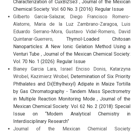
Characterization of CuxBi2Se3
,
Journal of the Mexican
Chemical Society: Vol. 60 No. 3 (2016): Regular Issue
Gilberto Garcia-Salazar, Diego Francisco Romero-
Alatorre, Maria de la Luz Zambrano-Zaragoa, Luis
Eduardo Serrano-Mora, Gustavo Vidal-Romero, David
Quintanar-Guerrero,
Thymol-Loaded Chitosan
Nanoparticles: A New Ionic Gelation Method Using a
Venturi Tube
,
Journal of the Mexican Chemical Society:
Vol. 70 No. 1 (2026): Regular Issue
Bianey Garcia Lara, Israel Enciso Donis, Katarzyna
Wrobel, Kazimierz Wrobel,
Determination of Six Priority
Phthalates and Di(Ethylhexyl) Adipate in Maize Tortilla
by Gas Chromatography - Tandem Mass Spectrometry
in Multiple Reaction Monitoring Mode
,
Journal of the
Mexican Chemical Society: Vol. 62 No. 2 (2018): Special
Issue on “Modern Analytical Chemistry in
Interdisciplinary Research”
Journal of the Mexican Chemical Society