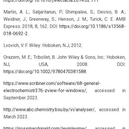
https://doi.org/10.1016/j.electacta.2014.02.111
.
Martin, A. L.; Satjaritanun, P.; Shimpalee, S.; Devivo, B. A.;
Weidner, J.; Greenway, S.; Henson, J. M.; Turick, C. E. AMB
Express. 2018, 8, 162. DOI:
https://doi.org/10.1186/s13568-
018-0692-2
.
Lvovich, V. F. Wiley: Hoboken, N.J, 2012.
Orazem, M. E.; Tribollet, B. John Wiley & Sons, Inc.: Hoboken,
NJ, USA, 2008. DOI:
https://doi.org/10.1002/9780470381588
.
https://www.scribner.com/software/68-general-
electrochemistr376-zview-for-windows/
, accessed in
September 2023.
http://www.abc.chemistry.bsu.by/vi/analyser/
, accessed in
March 2023.
https://jrossmacdonald.com/levmlevmw/
, accessed in