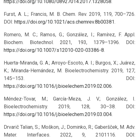
https://doi.org/10.1080/08927014.2017.1328058
.
Furst, A. L.; Francis, M. B. Chem. Rev. 2019, 119, 700–726.
DOI:
https://doi.org/10.1021/acs.chemrev.8b00381
.
Romero, M. C.; Ramos, G.; González, I.; Ramírez, F. Appl.
Biochem. Biotechnol. 2021, 193, 1379–1396. DOI:
https://doi.org/10.1007/s12010-020-03386-8
.
Huerta-Miranda, G. A.; Arroyo-Escoto, A. I.; Burgos, X.; Juárez,
K.; Miranda-Hernández, M. Bioelectrochemistry. 2019, 127,
145–153. DOI:
https://doi.org/10.1016/j.bioelechem.2019.02.006
.
Méndez-Tovar, M.; García-Meza, J. V.; González, I.
Bioelectrochemistry. 2019, 128, 30–38. DOI:
https://doi.org/10.1016/j.bioelechem.2019.03.004
.
Drvarič Talian, S.; Moškon, J.; Dominko, R.; Gaberšček, M. Adv.
Mater. Interfaces. 2022, 9, 2101116. DOI: