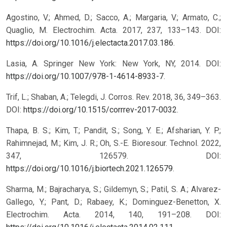
Agostino, V.; Ahmed, D.; Sacco, A.; Margaria, V.; Armato, C.;
Quaglio, M. Electrochim. Acta. 2017, 237, 133–143. DOI:
https://doi.org/10.1016/j.electacta.2017.03.186
.
Lasia, A. Springer New York: New York, NY, 2014. DOI:
https://doi.org/10.1007/978-1-4614-8933-7
.
Trif, L.; Shaban, A.; Telegdi, J. Corros. Rev. 2018, 36, 349–363.
DOI:
https://doi.org/10.1515/corrrev-2017-0032
.
Thapa, B. S.; Kim, T.; Pandit, S.; Song, Y. E.; Afsharian, Y. P.;
Rahimnejad, M.; Kim, J. R.; Oh, S.-E. Bioresour. Technol. 2022,
347, 126579. DOI:
https://doi.org/10.1016/j.biortech.2021.126579
.
Sharma, M.; Bajracharya, S.; Gildemyn, S.; Patil, S. A.; Alvarez-
Gallego, Y.; Pant, D.; Rabaey, K.; Dominguez-Benetton, X.
Electrochim. Acta. 2014, 140, 191–208. DOI: