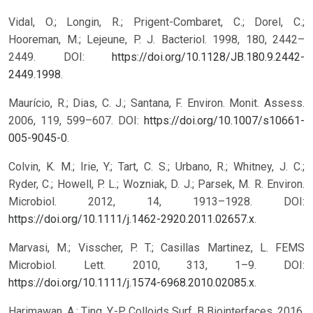
Vidal, O.; Longin, R.; Prigent-Combaret, C.; Dorel, C.;
Hooreman, M.; Lejeune, P. J. Bacteriol. 1998, 180, 2442–
2449. DOI:
https://doi.org/10.1128/JB.180.9.2442-
2449.1998
.
Maurício, R.; Dias, C. J.; Santana, F. Environ. Monit. Assess.
2006, 119, 599–607. DOI:
https://doi.org/10.1007/s10661-
005-9045-0
.
Colvin, K. M.; Irie, Y.; Tart, C. S.; Urbano, R.; Whitney, J. C.;
Ryder, C.; Howell, P. L.; Wozniak, D. J.; Parsek, M. R. Environ.
Microbiol. 2012, 14, 1913–1928. DOI:
https://doi.org/10.1111/j.1462-2920.2011.02657.x
.
Marvasi, M.; Visscher, P. T.; Casillas Martinez, L. FEMS
Microbiol. Lett. 2010, 313, 1–9. DOI:
https://doi.org/10.1111/j.1574-6968.2010.02085.x
.
Harimawan, A.; Ting, Y.-P. Colloids Surf. B Biointerfaces. 2016,