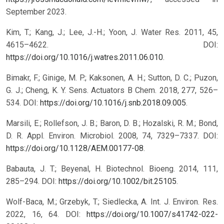
September 2023.
Kim, T.; Kang, J.; Lee, J.-H.; Yoon, J. Water Res. 2011, 45,
4615–4622. DOI:
https://doi.org/10.1016/j.watres.2011.06.010
.
Bimakr, F.; Ginige, M. P.; Kaksonen, A. H.; Sutton, D. C.; Puzon,
G. J.; Cheng, K. Y. Sens. Actuators B Chem. 2018, 277, 526–
534. DOI:
https://doi.org/10.1016/j.snb.2018.09.005
.
Marsili, E.; Rollefson, J. B.; Baron, D. B.; Hozalski, R. M.; Bond,
D. R. Appl. Environ. Microbiol. 2008, 74, 7329–7337. DOI:
https://doi.org/10.1128/AEM.00177-08
.
Babauta, J. T.; Beyenal, H. Biotechnol. Bioeng. 2014, 111,
285–294. DOI:
https://doi.org/10.1002/bit.25105
.
Wolf-Baca, M.; Grzebyk, T.; Siedlecka, A. Int. J. Environ. Res.
2022, 16, 64. DOI:
https://doi.org/10.1007/s41742-022-