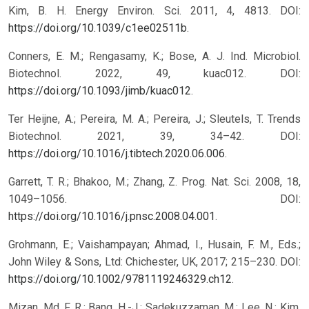
Kim, B. H. Energy Environ. Sci. 2011, 4, 4813. DOI:
https://doi.org/10.1039/c1ee02511b
.
Conners, E. M.; Rengasamy, K.; Bose, A. J. Ind. Microbiol.
Biotechnol. 2022, 49, kuac012. DOI:
https://doi.org/10.1093/jimb/kuac012
.
Ter Heijne, A.; Pereira, M. A.; Pereira, J.; Sleutels, T. Trends
Biotechnol. 2021, 39, 34–42. DOI:
https://doi.org/10.1016/j.tibtech.2020.06.006
.
Garrett, T. R.; Bhakoo, M.; Zhang, Z. Prog. Nat. Sci. 2008, 18,
1049–1056. DOI:
https://doi.org/10.1016/j.pnsc.2008.04.001
.
Grohmann, E.; Vaishampayan; Ahmad, I., Husain, F. M., Eds.;
John Wiley & Sons, Ltd: Chichester, UK, 2017; 215–230. DOI:
https://doi.org/10.1002/9781119246329.ch12
.
Mizan, Md. F. R.; Bang, H.-J.; Sadekuzzaman, M.; Lee, N.; Kim,