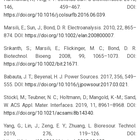
146, 459–467. DOI:
https://doi.org/10.1016/j.colsurfb.2016.06.039
.
Marsili, E.; Sun, J.; Bond, D. R. Electroanalysis. 2010, 22, 865–
874. DOI:
https://doi.org/10.1002/elan.200800007
.
Srikanth, S.; Marsili, E.; Flickinger, M. C.; Bond, D. R.
Biotechnol. Bioeng. 2008, 99, 1065–1073. DOI:
https://doi.org/10.1002/bit.21671
.
Babauta, J. T.; Beyenal, H. J. Power Sources. 2017, 356, 549–
555. DOI:
https://doi.org/10.1016/j.jpowsour.2017.03.021
.
Stöckl, M.; Teubner, N. C.; Holtmann, D.; Mangold, K.-M.; Sand,
W. ACS Appl. Mater. Interfaces. 2019, 11, 8961–8968. DOI:
https://doi.org/10.1021/acsami.8b14340
.
Yang, G.; Lin, J.; Zeng, E. Y.; Zhuang, L. Bioresour. Technol.
2019, 276, 119–126. DOI: