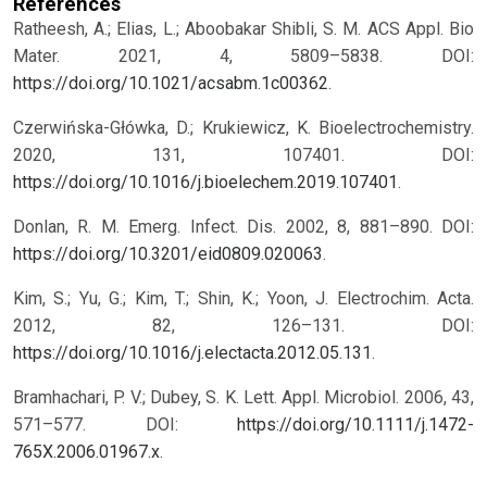
References
Ratheesh, A.; Elias, L.; Aboobakar Shibli, S. M. ACS Appl. Bio
Mater. 2021, 4, 5809–5838. DOI:
https://doi.org/10.1021/acsabm.1c00362
.
Czerwińska-Główka, D.; Krukiewicz, K. Bioelectrochemistry.
2020, 131, 107401. DOI:
https://doi.org/10.1016/j.bioelechem.2019.107401
.
Donlan, R. M. Emerg. Infect. Dis. 2002, 8, 881–890. DOI:
https://doi.org/10.3201/eid0809.020063
.
Kim, S.; Yu, G.; Kim, T.; Shin, K.; Yoon, J. Electrochim. Acta.
2012, 82, 126–131. DOI:
https://doi.org/10.1016/j.electacta.2012.05.131
.
Bramhachari, P. V.; Dubey, S. K. Lett. Appl. Microbiol. 2006, 43,
571–577. DOI:
https://doi.org/10.1111/j.1472-
765X.2006.01967.x
.