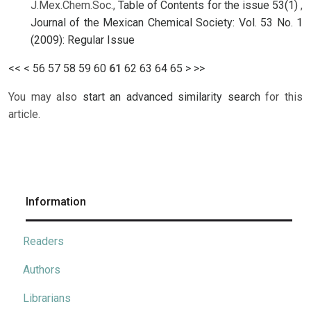
J.Mex.Chem.Soc.,
Table of Contents for the issue 53(1)
,
Journal of the Mexican Chemical Society: Vol. 53 No. 1
(2009): Regular Issue
<<
<
56
57
58
59
60
61
62
63
64
65
>
>>
You may also
start an advanced similarity search
for this
article.
Information
Readers
Authors
Librarians