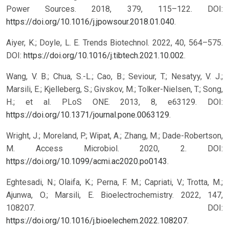
Power Sources. 2018, 379, 115–122. DOI:
https://doi.org/10.1016/j.jpowsour.2018.01.040
.
Aiyer, K.; Doyle, L. E. Trends Biotechnol. 2022, 40, 564–575.
DOI:
https://doi.org/10.1016/j.tibtech.2021.10.002
.
Wang, V. B.; Chua, S.-L.; Cao, B.; Seviour, T.; Nesatyy, V. J.;
Marsili, E.; Kjelleberg, S.; Givskov, M.; Tolker-Nielsen, T.; Song,
H.; et al. PLoS ONE. 2013, 8, e63129. DOI:
https://doi.org/10.1371/journal.pone.0063129
.
Wright, J.; Moreland, P.; Wipat, A.; Zhang, M.; Dade-Robertson,
M. Access Microbiol. 2020, 2. DOI:
https://doi.org/10.1099/acmi.ac2020.po0143
.
Eghtesadi, N.; Olaifa, K.; Perna, F. M.; Capriati, V.; Trotta, M.;
Ajunwa, O.; Marsili, E. Bioelectrochemistry. 2022, 147,
108207. DOI:
https://doi.org/10.1016/j.bioelechem.2022.108207
.