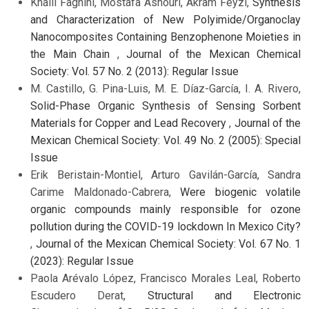
Khalil Faghihi, Mostafa Ashouri, Akram Feyzi,
Synthesis
and Characterization of New Polyimide/Organoclay
Nanocomposites Containing Benzophenone Moieties in
the Main Chain
,
Journal of the Mexican Chemical
Society: Vol. 57 No. 2 (2013): Regular Issue
M. Castillo, G. Pina-Luis, M. E. Díaz-García, I. A. Rivero,
Solid-Phase Organic Synthesis of Sensing Sorbent
Materials for Copper and Lead Recovery
,
Journal of the
Mexican Chemical Society: Vol. 49 No. 2 (2005): Special
Issue
Erik Beristain-Montiel, Arturo Gavilán-García, Sandra
Carime Maldonado-Cabrera,
Were biogenic volatile
organic compounds mainly responsible for ozone
pollution during the COVID-19 lockdown In Mexico City?
,
Journal of the Mexican Chemical Society: Vol. 67 No. 1
(2023): Regular Issue
Paola Arévalo López, Francisco Morales Leal, Roberto
Escudero Derat,
Structural and Electronic