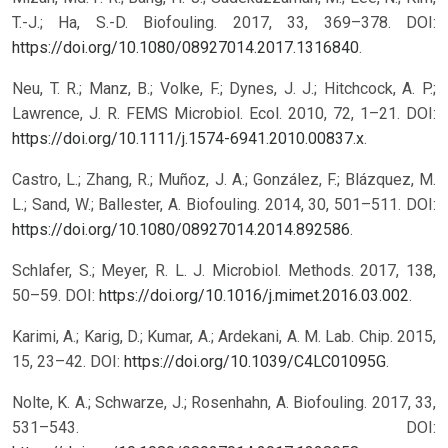
T.-J.; Ha, S.-D. Biofouling. 2017, 33, 369–378. DOI:
https://doi.org/10.1080/08927014.2017.1316840
.
Neu, T. R.; Manz, B.; Volke, F.; Dynes, J. J.; Hitchcock, A. P.;
Lawrence, J. R. FEMS Microbiol. Ecol. 2010, 72, 1–21. DOI:
https://doi.org/10.1111/j.1574-6941.2010.00837.x
.
Castro, L.; Zhang, R.; Muñoz, J. A.; González, F.; Blázquez, M.
L.; Sand, W.; Ballester, A. Biofouling. 2014, 30, 501–511. DOI:
https://doi.org/10.1080/08927014.2014.892586
.
Schlafer, S.; Meyer, R. L. J. Microbiol. Methods. 2017, 138,
50–59. DOI:
https://doi.org/10.1016/j.mimet.2016.03.002
.
Karimi, A.; Karig, D.; Kumar, A.; Ardekani, A. M. Lab. Chip. 2015,
15, 23–42. DOI:
https://doi.org/10.1039/C4LC01095G
.
Nolte, K. A.; Schwarze, J.; Rosenhahn, A. Biofouling. 2017, 33,
531–543. DOI: