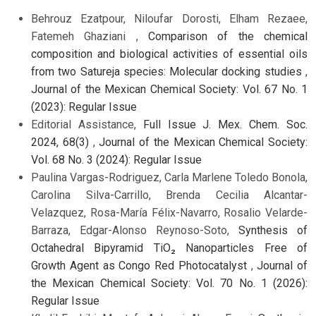
Behrouz Ezatpour, Niloufar Dorosti, Elham Rezaee,
Fatemeh Ghaziani ,
Comparison of the chemical
composition and biological activities of essential oils
from two Satureja species: Molecular docking studies
,
Journal of the Mexican Chemical Society: Vol. 67 No. 1
(2023): Regular Issue
Editorial Assistance,
Full Issue J. Mex. Chem. Soc.
2024, 68(3)
,
Journal of the Mexican Chemical Society:
Vol. 68 No. 3 (2024): Regular Issue
Paulina Vargas-Rodriguez, Carla Marlene Toledo Bonola,
Carolina Silva-Carrillo, Brenda Cecilia Alcantar-
Velazquez, Rosa-María Félix-Navarro, Rosalio Velarde-
Barraza, Edgar-Alonso Reynoso-Soto,
Synthesis of
Octahedral Bipyramid TiO₂ Nanoparticles Free of
Growth Agent as Congo Red Photocatalyst
,
Journal of
the Mexican Chemical Society: Vol. 70 No. 1 (2026):
Regular Issue