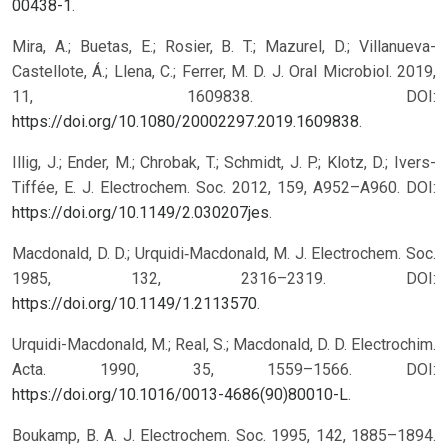
00438-1
.
Mira, A.; Buetas, E.; Rosier, B. T.; Mazurel, D.; Villanueva-
Castellote, Á.; Llena, C.; Ferrer, M. D. J. Oral Microbiol. 2019,
11, 1609838. DOI:
https://doi.org/10.1080/20002297.2019.1609838
.
Illig, J.; Ender, M.; Chrobak, T.; Schmidt, J. P.; Klotz, D.; Ivers-
Tiffée, E. J. Electrochem. Soc. 2012, 159, A952–A960. DOI:
https://doi.org/10.1149/2.030207jes
.
Macdonald, D. D.; Urquidi‐Macdonald, M. J. Electrochem. Soc.
1985, 132, 2316–2319. DOI:
https://doi.org/10.1149/1.2113570
.
Urquidi-Macdonald, M.; Real, S.; Macdonald, D. D. Electrochim.
Acta. 1990, 35, 1559–1566. DOI:
https://doi.org/10.1016/0013-4686(90)80010-L
.
Boukamp, B. A. J. Electrochem. Soc. 1995, 142, 1885–1894.