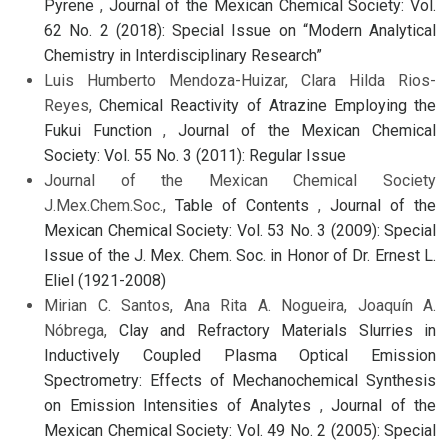
Pyrene
,
Journal of the Mexican Chemical Society: Vol.
62 No. 2 (2018): Special Issue on “Modern Analytical
Chemistry in Interdisciplinary Research”
Luis Humberto Mendoza-Huizar, Clara Hilda Rios-
Reyes,
Chemical Reactivity of Atrazine Employing the
Fukui Function
,
Journal of the Mexican Chemical
Society: Vol. 55 No. 3 (2011): Regular Issue
Journal of the Mexican Chemical Society
J.Mex.Chem.Soc.,
Table of Contents
,
Journal of the
Mexican Chemical Society: Vol. 53 No. 3 (2009): Special
Issue of the J. Mex. Chem. Soc. in Honor of Dr. Ernest L.
Eliel (1921-2008)
Mirian C. Santos, Ana Rita A. Nogueira, Joaquín A.
Nóbrega,
Clay and Refractory Materials Slurries in
Inductively Coupled Plasma Optical Emission
Spectrometry: Effects of Mechanochemical Synthesis
on Emission Intensities of Analytes
,
Journal of the
Mexican Chemical Society: Vol. 49 No. 2 (2005): Special