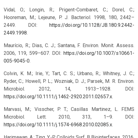
Vidal, O.; Longin, R.; Prigent-Combaret, C.; Dorel, C.;
Hooreman, M.; Lejeune, P. J. Bacteriol. 1998, 180, 2442–
2449. DOI:
https://doi.org/10.1128/JB.180.9.2442-
2449.1998
.
Maurício, R.; Dias, C. J.; Santana, F. Environ. Monit. Assess.
2006, 119, 599–607. DOI:
https://doi.org/10.1007/s10661-
005-9045-0
.
Colvin, K. M.; Irie, Y.; Tart, C. S.; Urbano, R.; Whitney, J. C.;
Ryder, C.; Howell, P. L.; Wozniak, D. J.; Parsek, M. R. Environ.
Microbiol. 2012, 14, 1913–1928. DOI:
https://doi.org/10.1111/j.1462-2920.2011.02657.x
.
Marvasi, M.; Visscher, P. T.; Casillas Martinez, L. FEMS
Microbiol. Lett. 2010, 313, 1–9. DOI:
https://doi.org/10.1111/j.1574-6968.2010.02085.x
.
Harimawan, A.; Ting, Y.-P. Colloids Surf. B Biointerfaces. 2016,