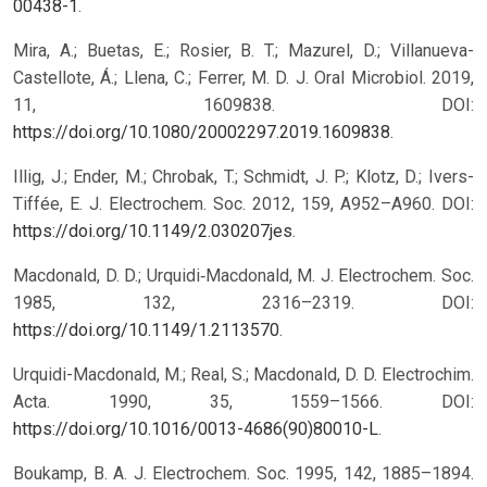
00438-1
.
Mira, A.; Buetas, E.; Rosier, B. T.; Mazurel, D.; Villanueva-
Castellote, Á.; Llena, C.; Ferrer, M. D. J. Oral Microbiol. 2019,
11, 1609838. DOI:
https://doi.org/10.1080/20002297.2019.1609838
.
Illig, J.; Ender, M.; Chrobak, T.; Schmidt, J. P.; Klotz, D.; Ivers-
Tiffée, E. J. Electrochem. Soc. 2012, 159, A952–A960. DOI:
https://doi.org/10.1149/2.030207jes
.
Macdonald, D. D.; Urquidi‐Macdonald, M. J. Electrochem. Soc.
1985, 132, 2316–2319. DOI:
https://doi.org/10.1149/1.2113570
.
Urquidi-Macdonald, M.; Real, S.; Macdonald, D. D. Electrochim.
Acta. 1990, 35, 1559–1566. DOI:
https://doi.org/10.1016/0013-4686(90)80010-L
.
Boukamp, B. A. J. Electrochem. Soc. 1995, 142, 1885–1894.