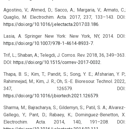
Agostino, V.; Ahmed, D.; Sacco, A.; Margaria, V.; Armato, C.;
Quaglio, M. Electrochim. Acta. 2017, 237, 133–143. DOI:
https://doi.org/10.1016/j.electacta.2017.03.186
.
Lasia, A. Springer New York: New York, NY, 2014. DOI:
https://doi.org/10.1007/978-1-4614-8933-7
.
Trif, L.; Shaban, A.; Telegdi, J. Corros. Rev. 2018, 36, 349–363.
DOI:
https://doi.org/10.1515/corrrev-2017-0032
.
Thapa, B. S.; Kim, T.; Pandit, S.; Song, Y. E.; Afsharian, Y. P.;
Rahimnejad, M.; Kim, J. R.; Oh, S.-E. Bioresour. Technol. 2022,
347, 126579. DOI:
https://doi.org/10.1016/j.biortech.2021.126579
.
Sharma, M.; Bajracharya, S.; Gildemyn, S.; Patil, S. A.; Alvarez-
Gallego, Y.; Pant, D.; Rabaey, K.; Dominguez-Benetton, X.
Electrochim. Acta. 2014, 140, 191–208. DOI: