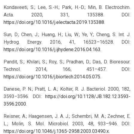
Kondaveeti, S.; Lee, S.-H.; Park, H.-D.; Min, B. Electrochim.
Acta. 2020, 331, 135388. DOI:
https://doi.org/10.1016/j.electacta.2019.135388
.
Sun, D.; Chen, J.; Huang, H.; Liu, W.; Ye, Y.; Cheng, S. Int. J.
Hydrog. Energy. 2016, 41, 16523–16528. DOI:
https://doi.org/10.1016/j.ijhydene.2016.04.163
.
Pandit, S.; Khilari, S.; Roy, S.; Pradhan, D.; Das, D. Bioresour.
Technol. 2014, 166, 451–457. DOI:
https://doi.org/10.1016/j.biortech.2014.05.075
.
Danese, P. N.; Pratt, L. A.; Kolter, R. J. Bacteriol. 2000, 182,
3593–3596. DOI:
https://doi.org/10.1128/JB.182.12.3593-
3596.2000
.
Reisner, A.; Haagensen, J. A. J.; Schembri, M. A.; Zechner, E.
L.; Molin, S. Mol. Microbiol. 2003, 48, 933–946. DOI:
https://doi.org/10.1046/j.1365-2958.2003.03490.x
.