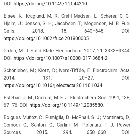
DOI:
https://doi.org/10.1149/1.2044210
.
Elsøe, K.; Kraglund, M. R.; Grahl-Madsen, L.; Scherer, G. G.;
Hjelm, J.; Jensen, S. H.; Jacobsen, T.; Mogensen, M. B. Fuel
Cells. 2018, 18, 640–648. DOI:
https://doi.org/10.1002/fuce.201800005
.
Grdeń, M. J. Solid State Electrochem. 2017, 21, 3333–3344.
DOI:
https://doi.org/10.1007/s10008-017-3684-2
.
Schönleber, M.; Klotz, D.; Ivers-Tiffée, E. Electrochim. Acta.
2014, 131, 20–27. DOI:
https://doi.org/10.1016/j.electacta.2014.01.034
.
Esteban, J. M.; Orazem, M. E. J. Electrochem. Soc. 1991, 138,
67–76. DOI:
https://doi.org/10.1149/1.2085580
.
Boigues Muñoz, C.; Pumiglia, D.; McPhail, S. J.; Montinaro, D.;
Comodi, G.; Santori, G.; Carlini, M.; Polonara, F. J. Power
Sources. 2015, 294, 658–668. DOI: