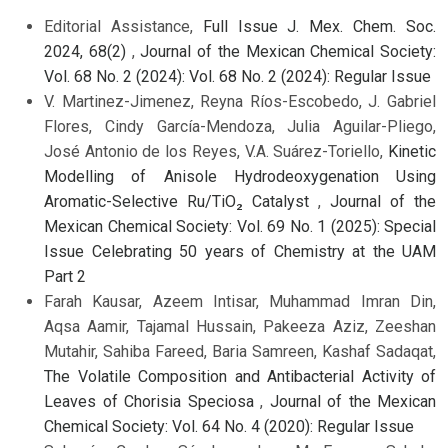
Editorial Assistance,
Full Issue J. Mex. Chem. Soc.
2024, 68(2)
,
Journal of the Mexican Chemical Society:
Vol. 68 No. 2 (2024): Vol. 68 No. 2 (2024): Regular Issue
V. Martinez-Jimenez, Reyna Ríos-Escobedo, J. Gabriel
Flores, Cindy García-Mendoza, Julia Aguilar-Pliego,
José Antonio de los Reyes, V.A. Suárez-Toriello,
Kinetic
Modelling of Anisole Hydrodeoxygenation Using
Aromatic-Selective Ru/TiO₂ Catalyst
,
Journal of the
Mexican Chemical Society: Vol. 69 No. 1 (2025): Special
Issue Celebrating 50 years of Chemistry at the UAM
Part 2
Farah Kausar, Azeem Intisar, Muhammad Imran Din,
Aqsa Aamir, Tajamal Hussain, Pakeeza Aziz, Zeeshan
Mutahir, Sahiba Fareed, Baria Samreen, Kashaf Sadaqat,
The Volatile Composition and Antibacterial Activity of
Leaves of Chorisia Speciosa
,
Journal of the Mexican
Chemical Society: Vol. 64 No. 4 (2020): Regular Issue