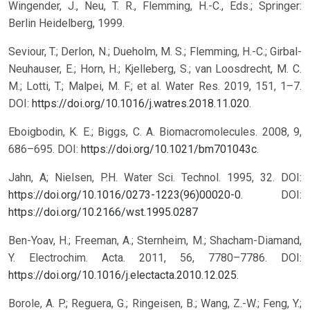
Wingender, J., Neu, T. R., Flemming, H.-C., Eds.; Springer:
Berlin Heidelberg, 1999.
Seviour, T.; Derlon, N.; Dueholm, M. S.; Flemming, H.-C.; Girbal-
Neuhauser, E.; Horn, H.; Kjelleberg, S.; van Loosdrecht, M. C.
M.; Lotti, T.; Malpei, M. F.; et al. Water Res. 2019, 151, 1–7.
DOI:
https://doi.org/10.1016/j.watres.2018.11.020
.
Eboigbodin, K. E.; Biggs, C. A. Biomacromolecules. 2008, 9,
686–695. DOI:
https://doi.org/10.1021/bm701043c
.
Jahn, A; Nielsen, P.H. Water Sci. Technol. 1995, 32. DOI:
https://doi.org/10.1016/0273-1223(96)00020-0
.
DOI:
https://doi.org/10.2166/wst.1995.0287
Ben-Yoav, H.; Freeman, A.; Sternheim, M.; Shacham-Diamand,
Y. Electrochim. Acta. 2011, 56, 7780–7786. DOI:
https://doi.org/10.1016/j.electacta.2010.12.025
.
Borole, A. P.; Reguera, G.; Ringeisen, B.; Wang, Z.-W.; Feng, Y.;