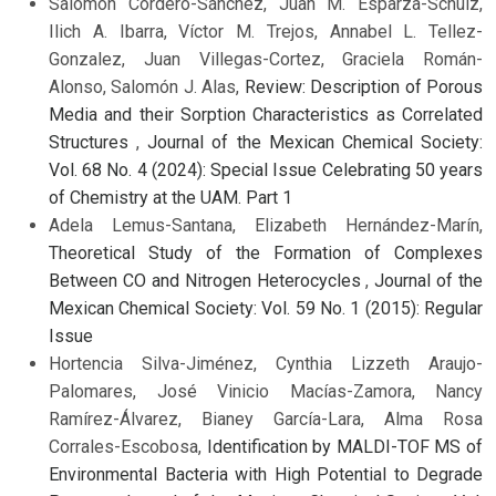
Salomón Cordero-Sánchez, Juan M. Esparza-Schulz,
Ilich A. Ibarra, Víctor M. Trejos, Annabel L. Tellez-
Gonzalez, Juan Villegas-Cortez, Graciela Román-
Alonso, Salomón J. Alas,
Review: Description of Porous
Media and their Sorption Characteristics as Correlated
Structures
,
Journal of the Mexican Chemical Society:
Vol. 68 No. 4 (2024): Special Issue Celebrating 50 years
of Chemistry at the UAM. Part 1
Adela Lemus-Santana, Elizabeth Hernández-Marín,
Theoretical Study of the Formation of Complexes
Between CO and Nitrogen Heterocycles
,
Journal of the
Mexican Chemical Society: Vol. 59 No. 1 (2015): Regular
Issue
Hortencia Silva-Jiménez, Cynthia Lizzeth Araujo-
Palomares, José Vinicio Macías-Zamora, Nancy
Ramírez-Álvarez, Bianey García-Lara, Alma Rosa
Corrales-Escobosa,
Identification by MALDI-TOF MS of
Environmental Bacteria with High Potential to Degrade