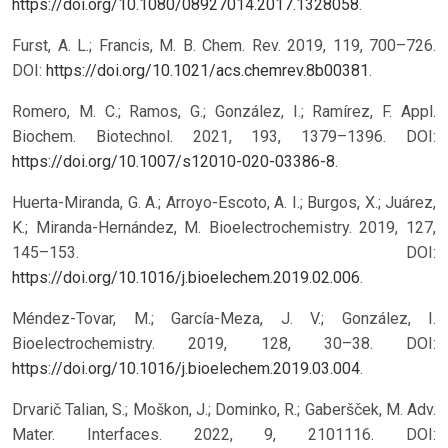
https://doi.org/10.1080/08927014.2017.1328058
.
Furst, A. L.; Francis, M. B. Chem. Rev. 2019, 119, 700–726.
DOI:
https://doi.org/10.1021/acs.chemrev.8b00381
.
Romero, M. C.; Ramos, G.; González, I.; Ramírez, F. Appl.
Biochem. Biotechnol. 2021, 193, 1379–1396. DOI:
https://doi.org/10.1007/s12010-020-03386-8
.
Huerta-Miranda, G. A.; Arroyo-Escoto, A. I.; Burgos, X.; Juárez,
K.; Miranda-Hernández, M. Bioelectrochemistry. 2019, 127,
145–153. DOI:
https://doi.org/10.1016/j.bioelechem.2019.02.006
.
Méndez-Tovar, M.; García-Meza, J. V.; González, I.
Bioelectrochemistry. 2019, 128, 30–38. DOI:
https://doi.org/10.1016/j.bioelechem.2019.03.004
.
Drvarič Talian, S.; Moškon, J.; Dominko, R.; Gaberšček, M. Adv.
Mater. Interfaces. 2022, 9, 2101116. DOI: