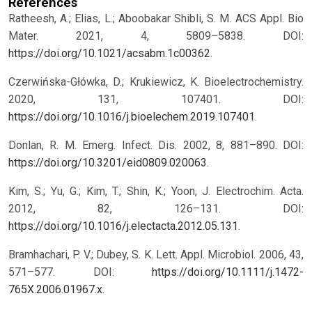
References
Ratheesh, A.; Elias, L.; Aboobakar Shibli, S. M. ACS Appl. Bio
Mater. 2021, 4, 5809–5838. DOI:
https://doi.org/10.1021/acsabm.1c00362
.
Czerwińska-Główka, D.; Krukiewicz, K. Bioelectrochemistry.
2020, 131, 107401. DOI:
https://doi.org/10.1016/j.bioelechem.2019.107401
.
Donlan, R. M. Emerg. Infect. Dis. 2002, 8, 881–890. DOI:
https://doi.org/10.3201/eid0809.020063
.
Kim, S.; Yu, G.; Kim, T.; Shin, K.; Yoon, J. Electrochim. Acta.
2012, 82, 126–131. DOI:
https://doi.org/10.1016/j.electacta.2012.05.131
.
Bramhachari, P. V.; Dubey, S. K. Lett. Appl. Microbiol. 2006, 43,
571–577. DOI:
https://doi.org/10.1111/j.1472-
765X.2006.01967.x
.