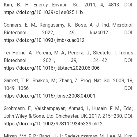
Kim, B. H. Energy Environ. Sci. 2011, 4, 4813. DOI:
https://doi.org/10.1039/c1ee02511b
.
Conners, E. M.; Rengasamy, K.; Bose, A. J. Ind. Microbiol.
Biotechnol. 2022, 49, kuac012. DOI:
https://doi.org/10.1093/jimb/kuac012
.
Ter Heijne, A.; Pereira, M. A.; Pereira, J.; Sleutels, T. Trends
Biotechnol. 2021, 39, 34–42. DOI:
https://doi.org/10.1016/j.tibtech.2020.06.006
.
Garrett, T. R.; Bhakoo, M.; Zhang, Z. Prog. Nat. Sci. 2008, 18,
1049–1056. DOI:
https://doi.org/10.1016/j.pnsc.2008.04.001
.
Grohmann, E.; Vaishampayan; Ahmad, I., Husain, F. M., Eds.;
John Wiley & Sons, Ltd: Chichester, UK, 2017; 215–230. DOI:
https://doi.org/10.1002/9781119246329.ch12
.
Mizan, Md. F. R.; Bang, H.-J.; Sadekuzzaman, M.; Lee, N.; Kim,