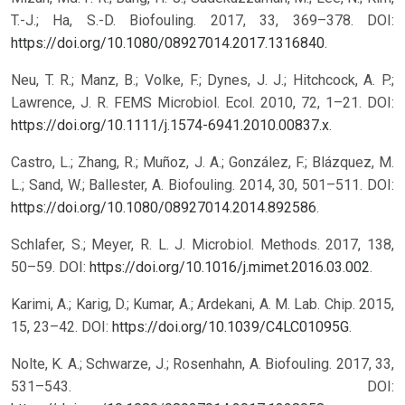
T.-J.; Ha, S.-D. Biofouling. 2017, 33, 369–378. DOI:
https://doi.org/10.1080/08927014.2017.1316840
.
Neu, T. R.; Manz, B.; Volke, F.; Dynes, J. J.; Hitchcock, A. P.;
Lawrence, J. R. FEMS Microbiol. Ecol. 2010, 72, 1–21. DOI:
https://doi.org/10.1111/j.1574-6941.2010.00837.x
.
Castro, L.; Zhang, R.; Muñoz, J. A.; González, F.; Blázquez, M.
L.; Sand, W.; Ballester, A. Biofouling. 2014, 30, 501–511. DOI:
https://doi.org/10.1080/08927014.2014.892586
.
Schlafer, S.; Meyer, R. L. J. Microbiol. Methods. 2017, 138,
50–59. DOI:
https://doi.org/10.1016/j.mimet.2016.03.002
.
Karimi, A.; Karig, D.; Kumar, A.; Ardekani, A. M. Lab. Chip. 2015,
15, 23–42. DOI:
https://doi.org/10.1039/C4LC01095G
.
Nolte, K. A.; Schwarze, J.; Rosenhahn, A. Biofouling. 2017, 33,
531–543. DOI: