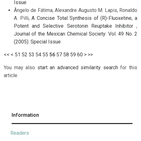
Issue
Ângelo de Fátima, Alexandre Augusto M. Lapis, Ronaldo
A. Pilli,
A Concise Total Synthesis of (R)-Fluoxetine, a
Potent and Selective Serotonin Reuptake Inhibitor
,
Journal of the Mexican Chemical Society: Vol. 49 No. 2
(2005): Special Issue
<<
<
51
52
53
54
55
56
57
58
59
60
>
>>
You may also
start an advanced similarity search
for this
article.
Information
Readers