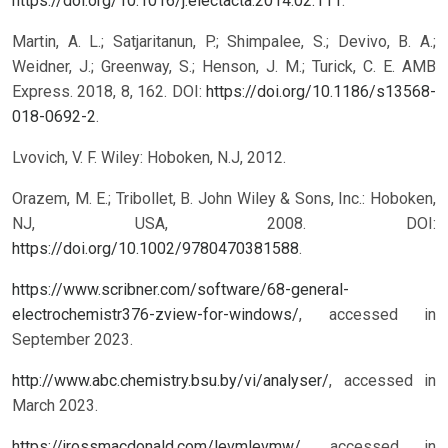
https://doi.org/10.1016/j.electacta.2014.02.111
.
Martin, A. L.; Satjaritanun, P.; Shimpalee, S.; Devivo, B. A.;
Weidner, J.; Greenway, S.; Henson, J. M.; Turick, C. E. AMB
Express. 2018, 8, 162. DOI:
https://doi.org/10.1186/s13568-
018-0692-2
.
Lvovich, V. F. Wiley: Hoboken, N.J, 2012.
Orazem, M. E.; Tribollet, B. John Wiley & Sons, Inc.: Hoboken,
NJ, USA, 2008. DOI:
https://doi.org/10.1002/9780470381588
.
https://www.scribner.com/software/68-general-
electrochemistr376-zview-for-windows/
, accessed in
September 2023.
http://www.abc.chemistry.bsu.by/vi/analyser/
, accessed in
March 2023.
https://jrossmacdonald.com/levmlevmw/
, accessed in