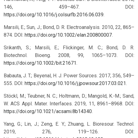
146, 459–467. DOI:
https://doi.org/10.1016/j.colsurfb.2016.06.039
.
Marsili, E.; Sun, J.; Bond, D. R. Electroanalysis. 2010, 22, 865–
874. DOI:
https://doi.org/10.1002/elan.200800007
.
Srikanth, S.; Marsili, E.; Flickinger, M. C.; Bond, D. R.
Biotechnol. Bioeng. 2008, 99, 1065–1073. DOI:
https://doi.org/10.1002/bit.21671
.
Babauta, J. T.; Beyenal, H. J. Power Sources. 2017, 356, 549–
555. DOI:
https://doi.org/10.1016/j.jpowsour.2017.03.021
.
Stöckl, M.; Teubner, N. C.; Holtmann, D.; Mangold, K.-M.; Sand,
W. ACS Appl. Mater. Interfaces. 2019, 11, 8961–8968. DOI:
https://doi.org/10.1021/acsami.8b14340
.
Yang, G.; Lin, J.; Zeng, E. Y.; Zhuang, L. Bioresour. Technol.
2019, 276, 119–126. DOI: