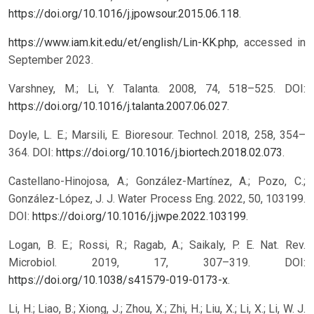
https://doi.org/10.1016/j.jpowsour.2015.06.118
.
https://www.iam.kit.edu/et/english/Lin-KK.php
, accessed in
September 2023.
Varshney, M.; Li, Y. Talanta. 2008, 74, 518–525. DOI:
https://doi.org/10.1016/j.talanta.2007.06.027
.
Doyle, L. E.; Marsili, E. Bioresour. Technol. 2018, 258, 354–
364. DOI:
https://doi.org/10.1016/j.biortech.2018.02.073
.
Castellano-Hinojosa, A.; González-Martínez, A.; Pozo, C.;
González-López, J. J. Water Process Eng. 2022, 50, 103199.
DOI:
https://doi.org/10.1016/j.jwpe.2022.103199
.
Logan, B. E.; Rossi, R.; Ragab, A.; Saikaly, P. E. Nat. Rev.
Microbiol. 2019, 17, 307–319. DOI:
https://doi.org/10.1038/s41579-019-0173-x
.
Li, H.; Liao, B.; Xiong, J.; Zhou, X.; Zhi, H.; Liu, X.; Li, X.; Li, W. J.