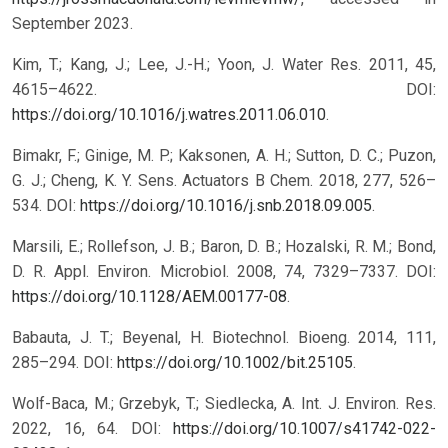
September 2023.
Kim, T.; Kang, J.; Lee, J.-H.; Yoon, J. Water Res. 2011, 45,
4615–4622. DOI:
https://doi.org/10.1016/j.watres.2011.06.010
.
Bimakr, F.; Ginige, M. P.; Kaksonen, A. H.; Sutton, D. C.; Puzon,
G. J.; Cheng, K. Y. Sens. Actuators B Chem. 2018, 277, 526–
534. DOI:
https://doi.org/10.1016/j.snb.2018.09.005
.
Marsili, E.; Rollefson, J. B.; Baron, D. B.; Hozalski, R. M.; Bond,
D. R. Appl. Environ. Microbiol. 2008, 74, 7329–7337. DOI:
https://doi.org/10.1128/AEM.00177-08
.
Babauta, J. T.; Beyenal, H. Biotechnol. Bioeng. 2014, 111,
285–294. DOI:
https://doi.org/10.1002/bit.25105
.
Wolf-Baca, M.; Grzebyk, T.; Siedlecka, A. Int. J. Environ. Res.
2022, 16, 64. DOI:
https://doi.org/10.1007/s41742-022-