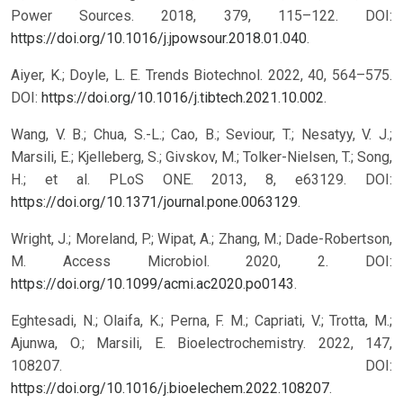
Power Sources. 2018, 379, 115–122. DOI:
https://doi.org/10.1016/j.jpowsour.2018.01.040
.
Aiyer, K.; Doyle, L. E. Trends Biotechnol. 2022, 40, 564–575.
DOI:
https://doi.org/10.1016/j.tibtech.2021.10.002
.
Wang, V. B.; Chua, S.-L.; Cao, B.; Seviour, T.; Nesatyy, V. J.;
Marsili, E.; Kjelleberg, S.; Givskov, M.; Tolker-Nielsen, T.; Song,
H.; et al. PLoS ONE. 2013, 8, e63129. DOI:
https://doi.org/10.1371/journal.pone.0063129
.
Wright, J.; Moreland, P.; Wipat, A.; Zhang, M.; Dade-Robertson,
M. Access Microbiol. 2020, 2. DOI:
https://doi.org/10.1099/acmi.ac2020.po0143
.
Eghtesadi, N.; Olaifa, K.; Perna, F. M.; Capriati, V.; Trotta, M.;
Ajunwa, O.; Marsili, E. Bioelectrochemistry. 2022, 147,
108207. DOI:
https://doi.org/10.1016/j.bioelechem.2022.108207
.