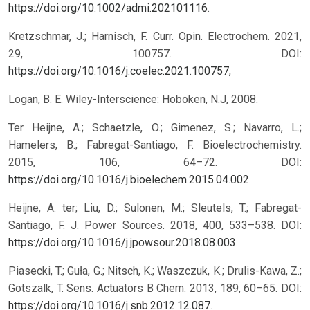
https://doi.org/10.1002/admi.202101116
.
Kretzschmar, J.; Harnisch, F. Curr. Opin. Electrochem. 2021,
29, 100757. DOI:
https://doi.org/10.1016/j.coelec.2021.100757
,
Logan, B. E. Wiley-Interscience: Hoboken, N.J, 2008.
Ter Heijne, A.; Schaetzle, O.; Gimenez, S.; Navarro, L.;
Hamelers, B.; Fabregat-Santiago, F. Bioelectrochemistry.
2015, 106, 64–72. DOI:
https://doi.org/10.1016/j.bioelechem.2015.04.002
.
Heijne, A. ter; Liu, D.; Sulonen, M.; Sleutels, T.; Fabregat-
Santiago, F. J. Power Sources. 2018, 400, 533–538. DOI:
https://doi.org/10.1016/j.jpowsour.2018.08.003
.
Piasecki, T.; Guła, G.; Nitsch, K.; Waszczuk, K.; Drulis-Kawa, Z.;
Gotszalk, T. Sens. Actuators B Chem. 2013, 189, 60–65. DOI:
https://doi.org/10.1016/j.snb.2012.12.087
.