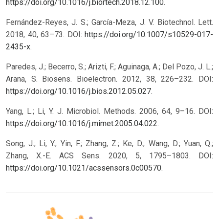
https://doi.org/10.1016/j.biortech.2018.12.100
.
Fernández-Reyes, J. S.; García-Meza, J. V. Biotechnol. Lett.
2018, 40, 63–73. DOI:
https://doi.org/10.1007/s10529-017-
2435-x
.
Paredes, J.; Becerro, S.; Arizti, F.; Aguinaga, A.; Del Pozo, J. L.;
Arana, S. Biosens. Bioelectron. 2012, 38, 226–232. DOI:
https://doi.org/10.1016/j.bios.2012.05.027
.
Yang, L.; Li, Y. J. Microbiol. Methods. 2006, 64, 9–16. DOI:
https://doi.org/10.1016/j.mimet.2005.04.022
.
Song, J.; Li, Y.; Yin, F.; Zhang, Z.; Ke, D.; Wang, D.; Yuan, Q.;
Zhang, X.-E. ACS Sens. 2020, 5, 1795–1803. DOI:
https://doi.org/10.1021/acssensors.0c00570
.