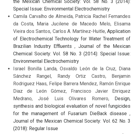
the Mexican Chemical Society: Vol. 58 No. 3 (2014):
Special Issue: Environmental Electrochemistry
Camila Carvalho de Almeida, Patricia Rachel Fernandes
da Costa, Maria Jucilene de Macedo Melo, Elisama
Vieira dos Santos, Carlos A. Martínez-Huitle,
Application
of Electrochemical Technology for Water Treatment of
Brazilian Industry Effluents
,
Journal of the Mexican
Chemical Society: Vol. 58 No. 3 (2014): Special Issue:
Environmental Electrochemistry
Israel Bonilla Landa, Osvaldo León de la Cruz, Diana
Sánchez Rangel, Randy Ortiz Castro, Benjamin
Rodriguez Haas, Felipe Barrera Mendez, Ramón Enrique
Diaz de León Gómez, Francisco Javier Enriquez
Medrano, José Luis Olivares Romero,
Design,
synthesis and biological evaluation of novel fungicides
for the management of Fusarium DieBack disease
,
Journal of the Mexican Chemical Society: Vol. 62 No. 3
(2018): Regular Issue