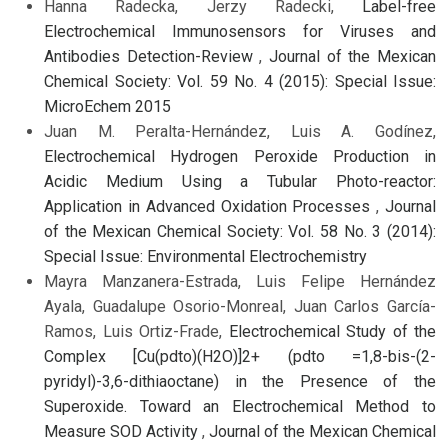
Hanna Radecka, Jerzy Radecki,
Label-free
Electrochemical Immunosensors for Viruses and
Antibodies Detection-Review
,
Journal of the Mexican
Chemical Society: Vol. 59 No. 4 (2015): Special Issue:
MicroEchem 2015
Juan M. Peralta-Hernández, Luis A. Godínez,
Electrochemical Hydrogen Peroxide Production in
Acidic Medium Using a Tubular Photo-reactor:
Application in Advanced Oxidation Processes
,
Journal
of the Mexican Chemical Society: Vol. 58 No. 3 (2014):
Special Issue: Environmental Electrochemistry
Mayra Manzanera-Estrada, Luis Felipe Hernández
Ayala, Guadalupe Osorio-Monreal, Juan Carlos García-
Ramos, Luis Ortiz-Frade,
Electrochemical Study of the
Complex [Cu(pdto)(H2O)]2+ (pdto =1,8-bis-(2-
pyridyl)-3,6-dithiaoctane) in the Presence of the
Superoxide. Toward an Electrochemical Method to
Measure SOD Activity
,
Journal of the Mexican Chemical