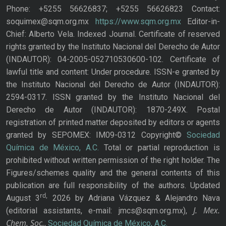
Phone: +5255 56626837; +5255 56626823 Contact:
soquimex@sqm.org.mx
https://www.sqm.org.mx
Editor-in-
Chief: Alberto Vela. Indexed Journal. Certificate of reserved
rights granted by the Instituto Nacional del Derecho de Autor
(INDAUTOR): 04-2005-052710530600-102. Certificate of
lawful title and content: Under procedure. ISSN-e granted by
the Instituto Nacional del Derecho de Autor (INDAUTOR):
2594-0317. ISSN granted by the Instituto Nacional del
Derecho de Autor (INDAUTOR): 1870-249X. Postal
registration of printed matter deposited by editors or agents
granted by SEPOMEX: IM09-0312 Copyright©
Sociedad
Química de México, A.C.
Total or partial reproduction is
prohibited without written permission of the right holder. The
Figures/schemes quality and the general contents of this
publication are full responsibility of the authors. Updated
rd,
August 3
2026 by Adriana Vázquez & Alejandro Nava
J. Mex.
(editorial assistants, e-mail: jmcs@sqm.org.mx),
Chem. Soc.
,
Sociedad Química de México, A.C.