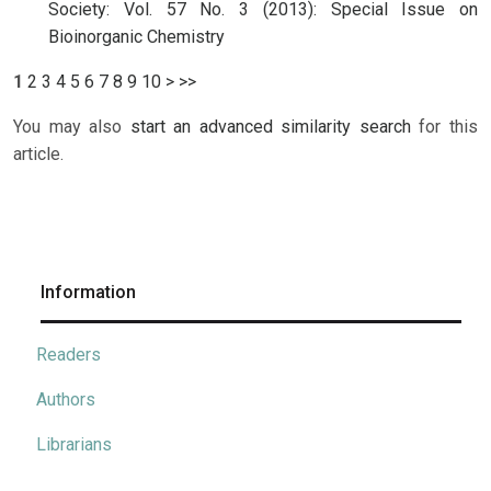
Society: Vol. 57 No. 3 (2013): Special Issue on
Bioinorganic Chemistry
1
2
3
4
5
6
7
8
9
10
>
>>
You may also
start an advanced similarity search
for this
article.
Information
Readers
Authors
Librarians