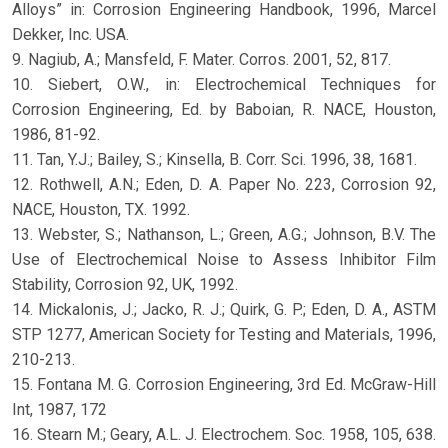
Alloys” in: Corrosion Engineering Handbook, 1996, Marcel
Dekker, Inc. USA.
9. Nagiub, A.; Mansfeld, F. Mater. Corros. 2001, 52, 817.
10. Siebert, O.W., in: Electrochemical Techniques for
Corrosion Engineering, Ed. by Baboian, R. NACE, Houston,
1986, 81-92.
11. Tan, Y.J.; Bailey, S.; Kinsella, B. Corr. Sci. 1996, 38, 1681.
12. Rothwell, A.N.; Eden, D. A. Paper No. 223, Corrosion 92,
NACE, Houston, TX. 1992.
13. Webster, S.; Nathanson, L.; Green, A.G.; Johnson, B.V. The
Use of Electrochemical Noise to Assess Inhibitor Film
Stability, Corrosion 92, UK, 1992.
14. Mickalonis, J.; Jacko, R. J.; Quirk, G. P.; Eden, D. A., ASTM
STP 1277, American Society for Testing and Materials, 1996,
210-213.
15. Fontana M. G. Corrosion Engineering, 3rd Ed. McGraw-Hill
Int, 1987, 172
16. Stearn M.; Geary, A.L. J. Electrochem. Soc. 1958, 105, 638.