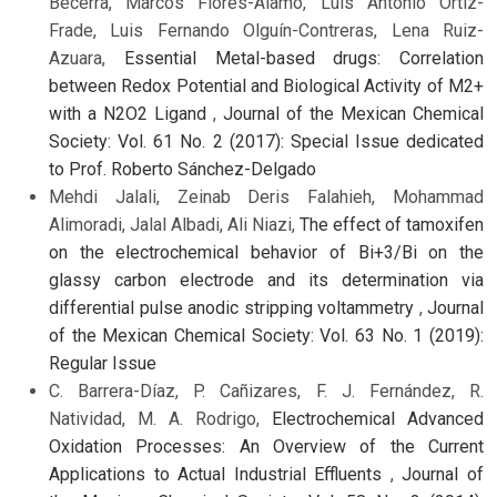
Becerra, Marcos Flores-Álamo, Luis Antonio Ortiz-
Frade, Luis Fernando Olguín-Contreras, Lena Ruiz-
Azuara,
Essential Metal-based drugs: Correlation
between Redox Potential and Biological Activity of M2+
with a N2O2 Ligand
,
Journal of the Mexican Chemical
Society: Vol. 61 No. 2 (2017): Special Issue dedicated
to Prof. Roberto Sánchez-Delgado
Mehdi Jalali, Zeinab Deris Falahieh, Mohammad
Alimoradi, Jalal Albadi, Ali Niazi,
The effect of tamoxifen
on the electrochemical behavior of Bi+3/Bi on the
glassy carbon electrode and its determination via
differential pulse anodic stripping voltammetry
,
Journal
of the Mexican Chemical Society: Vol. 63 No. 1 (2019):
Regular Issue
C. Barrera-Díaz, P. Cañizares, F. J. Fernández, R.
Natividad, M. A. Rodrigo,
Electrochemical Advanced
Oxidation Processes: An Overview of the Current
Applications to Actual Industrial Effluents
,
Journal of