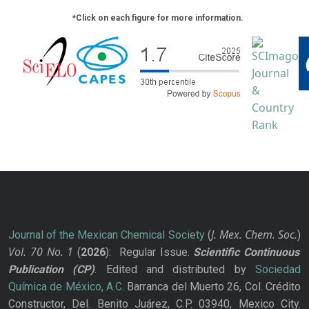
*Click on each figure for more information.
J. Mex. Chem. Soc.
Journal of the Mexican Chemical Society
(
)
Vol. 70
No.
1
(
2026
): Regular Issue.
Scientific Continuous
Publication
(CP)
. Edited and distributed by
Sociedad
Química de México, A.C.
Barranca del Muerto 26, Col. Crédito
Constructor, Del. Benito Juárez, C.P. 03940, Mexico City.