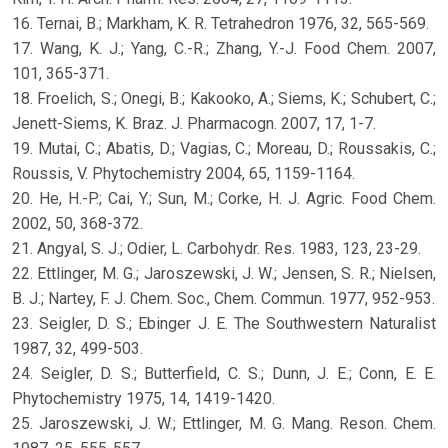
16. Ternai, B.; Markham, K. R. Tetrahedron 1976, 32, 565-569.
17. Wang, K. J.; Yang, C.-R.; Zhang, Y.-J. Food Chem. 2007,
101, 365-371.
18. Froelich, S.; Onegi, B.; Kakooko, A.; Siems, K.; Schubert, C.;
Jenett-Siems, K. Braz. J. Pharmacogn. 2007, 17, 1-7.
19. Mutai, C.; Abatis, D.; Vagias, C.; Moreau, D.; Roussakis, C.;
Roussis, V. Phytochemistry 2004, 65, 1159-1164.
20. He, H.-P.; Cai, Y.; Sun, M.; Corke, H. J. Agric. Food Chem.
2002, 50, 368-372.
21. Angyal, S. J.; Odier, L. Carbohydr. Res. 1983, 123, 23-29.
22. Ettlinger, M. G.; Jaroszewski, J. W.; Jensen, S. R.; Nielsen,
B. J.; Nartey, F. J. Chem. Soc., Chem. Commun. 1977, 952-953.
23. Seigler, D. S.; Ebinger J. E. The Southwestern Naturalist
1987, 32, 499-503.
24. Seigler, D. S.; Butterfield, C. S.; Dunn, J. E.; Conn, E. E.
Phytochemistry 1975, 14, 1419-1420.
25. Jaroszewski, J. W.; Ettlinger, M. G. Mang. Reson. Chem.