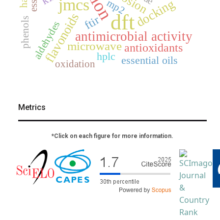
jmcs
docking
mp2
dft
flavonoids
ftir
phenols
aldehydes
antimicrobial activity
microwave
antioxidants
hplc
essential oils
oxidation
Metrics
*Click on each figure for more information.