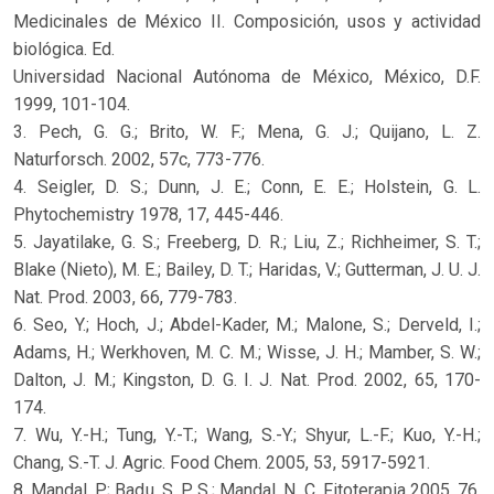
Medicinales de México II. Composición, usos y actividad
biológica. Ed.
Universidad Nacional Autónoma de México, México, D.F.
1999, 101-104.
3. Pech, G. G.; Brito, W. F.; Mena, G. J.; Quijano, L. Z.
Naturforsch. 2002, 57c, 773-776.
4. Seigler, D. S.; Dunn, J. E.; Conn, E. E.; Holstein, G. L.
Phytochemistry 1978, 17, 445-446.
5. Jayatilake, G. S.; Freeberg, D. R.; Liu, Z.; Richheimer, S. T.;
Blake (Nieto), M. E.; Bailey, D. T.; Haridas, V.; Gutterman, J. U. J.
Nat. Prod. 2003, 66, 779-783.
6. Seo, Y.; Hoch, J.; Abdel-Kader, M.; Malone, S.; Derveld, I.;
Adams, H.; Werkhoven, M. C. M.; Wisse, J. H.; Mamber, S. W.;
Dalton, J. M.; Kingston, D. G. I. J. Nat. Prod. 2002, 65, 170-
174.
7. Wu, Y.-H.; Tung, Y.-T.; Wang, S.-Y.; Shyur, L.-F.; Kuo, Y.-H.;
Chang, S.-T. J. Agric. Food Chem. 2005, 53, 5917-5921.
8. Mandal, P.; Badu, S. P. S.; Mandal, N. C. Fitoterapia 2005, 76,