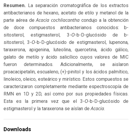
Resumen.
La separación cromatográfica de los extractos
antibacterianos de hexano, acetato de etilo y metanol de la
Acacia cochliacantha
parte aérea de
condujo a la obtención
de doce compuestos antibacterianos conocidos: b-
O
sitosterol, estigmasterol, 3-
-b-D-glucósido de b-
O
sitosterol, 3-
-b-D-glucósido de estigmasterol, lupenona,
taraxerona, apigenina, luteolina, quercetina, ácido gálico,
galato de metilo y ácido salicílico cuyos valores de MIC
fueron determinados. Adicionalmente, se aislaron
proacacipetalin, escualeno, (+)-pinitol y los ácidos palmítico,
linoleico, oleico, esteárico y mirístico. Estos compuestos se
caracterizaron completamente mediante espectroscopía de
RMN en 1D y 2D, así como por sus propiedades físicas.
O
Esta es la primera vez que el 3-
-b-D-glucósido de
Acacia
estigmasterol y la taraxerona se aíslan de
.
Downloads