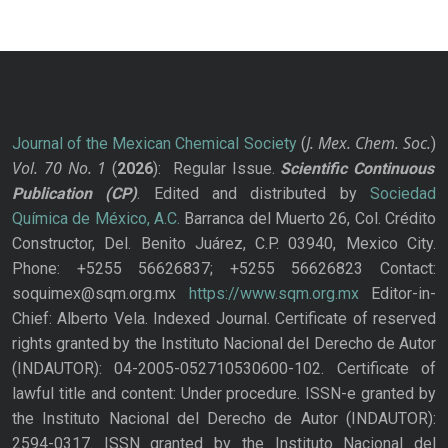
J. Mex. Chem. Soc.
Journal of the Mexican Chemical Society
(
)
Vol. 70
No.
1
(
2026
): Regular Issue.
Scientific Continuous
Publication
(CP)
. Edited and distributed by
Sociedad
Química de México, A.C.
Barranca del Muerto 26, Col. Crédito
Constructor, Del. Benito Juárez, C.P. 03940, Mexico City.
Phone: +5255 56626837; +5255 56626823 Contact:
soquimex@sqm.org.mx
https://www.sqm.org.mx
Editor-in-
Chief: Alberto Vela. Indexed Journal. Certificate of reserved
rights granted by the Instituto Nacional del Derecho de Autor
(INDAUTOR): 04-2005-052710530600-102. Certificate of
lawful title and content: Under procedure. ISSN-e granted by
the Instituto Nacional del Derecho de Autor (INDAUTOR):
2594-0317. ISSN granted by the Instituto Nacional del