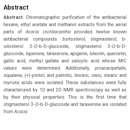
Abstract
Abstract.
Chromatographic purification of the antibacterial
hexane, ethyl acetate and methanol extracts from the aerial
Acacia
cochliacantha
parts of
provided twelve known
antibacterial compounds: bsitosterol, stigmasterol, b-
O
O
sitosterol 3-
-b-D-glucoside, stigmasterol 3-
-b-D-
glucoside, lupenone, taraxerone, apigenin, luteolin, quercetin,
gallic acid, methyl gallate and salicylic acid whose MIC
values were determined. Additionally, proacacipetalin,
squalene, (+)-pinitol, and palmitic, linoleic, oleic, stearic and
myristic acids were isolated. These substances were fully
characterized by 1D and 2D NMR spectroscopy as well as
by their physical properties. This is the first time that
O
stigmasterol 3-
-b-D-glucoside and taraxerone are isolated
Acacia
from
.