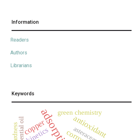
Information
Readers
Authors
Librarians
Keywords
adsorption
green chemistry
antioxidant
essential oil
copper
hardness
asteraceae
kinetics
corrosion