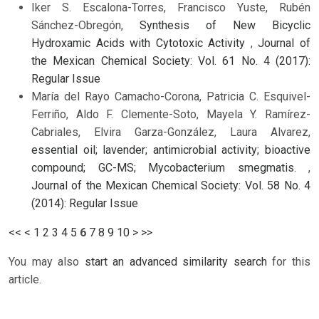
Iker S. Escalona-Torres, Francisco Yuste, Rubén
Sánchez-Obregón,
Synthesis of New Bicyclic
Hydroxamic Acids with Cytotoxic Activity
,
Journal of
the Mexican Chemical Society: Vol. 61 No. 4 (2017):
Regular Issue
María del Rayo Camacho-Corona, Patricia C. Esquivel-
Ferriño, Aldo F. Clemente-Soto, Mayela Y. Ramírez-
Cabriales, Elvira Garza-González, Laura Alvarez,
essential oil; lavender; antimicrobial activity; bioactive
compound; GC-MS; Mycobacterium smegmatis.
,
Journal of the Mexican Chemical Society: Vol. 58 No. 4
(2014): Regular Issue
<<
<
1
2
3
4
5
6
7
8
9
10
>
>>
You may also
start an advanced similarity search
for this
article.