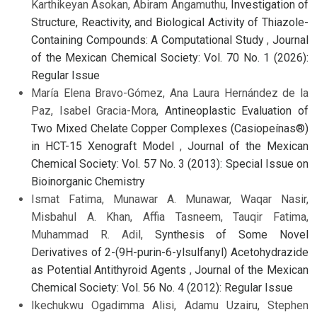
Karthikeyan Asokan, Abiram Angamuthu,
Investigation of
Structure, Reactivity, and Biological Activity of Thiazole-
Containing Compounds: A Computational Study
,
Journal
of the Mexican Chemical Society: Vol. 70 No. 1 (2026):
Regular Issue
María Elena Bravo-Gómez, Ana Laura Hernández de la
Paz, Isabel Gracia-Mora,
Antineoplastic Evaluation of
Two Mixed Chelate Copper Complexes (Casiopeínas®)
in HCT-15 Xenograft Model
,
Journal of the Mexican
Chemical Society: Vol. 57 No. 3 (2013): Special Issue on
Bioinorganic Chemistry
Ismat Fatima, Munawar A. Munawar, Waqar Nasir,
Misbahul A. Khan, Affia Tasneem, Tauqir Fatima,
Muhammad R. Adil,
Synthesis of Some Novel
Derivatives of 2-(9H-purin-6-ylsulfanyl) Acetohydrazide
as Potential Antithyroid Agents
,
Journal of the Mexican
Chemical Society: Vol. 56 No. 4 (2012): Regular Issue
Ikechukwu Ogadimma Alisi, Adamu Uzairu, Stephen