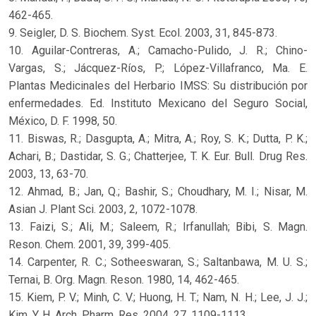
462-465.
9. Seigler, D. S. Biochem. Syst. Ecol. 2003, 31, 845-873.
10. Aguilar-Contreras, A.; Camacho-Pulido, J. R.; Chino-
Vargas, S.; Jácquez-Ríos, P.; López-Villafranco, Ma. E.
Plantas Medicinales del Herbario IMSS: Su distribución por
enfermedades. Ed. Instituto Mexicano del Seguro Social,
México, D. F. 1998, 50.
11. Biswas, R.; Dasgupta, A.; Mitra, A.; Roy, S. K.; Dutta, P. K.;
Achari, B.; Dastidar, S. G.; Chatterjee, T. K. Eur. Bull. Drug Res.
2003, 13, 63-70.
12. Ahmad, B.; Jan, Q.; Bashir, S.; Choudhary, M. I.; Nisar, M.
Asian J. Plant Sci. 2003, 2, 1072-1078.
13. Faizi, S.; Ali, M.; Saleem, R.; Irfanullah; Bibi, S. Magn.
Reson. Chem. 2001, 39, 399-405.
14. Carpenter, R. C.; Sotheeswaran, S.; Saltanbawa, M. U. S.;
Ternai, B. Org. Magn. Reson. 1980, 14, 462-465.
15. Kiem, P. V.; Minh, C. V.; Huong, H. T.; Nam, N. H.; Lee, J. J.;
Kim, Y. H. Arch. Pharm. Res. 2004, 27, 1109-1113.