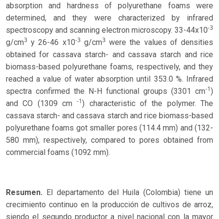
absorption and hardness of polyurethane foams were
determined, and they were characterized by infrared
-3
spectroscopy and scanning electron microscopy. 33-44x10
3
-3
3
g/cm
y 26-46 x10
g/cm
were the values of densities
obtained for cassava starch- and cassava starch and rice
biomass-based polyurethane foams, respectively, and they
reached a value of water absorption until 353.0 %. Infrared
-1
spectra confirmed the N-H functional groups (3301 cm
)
-1
and CO (1309 cm
) characteristic of the polymer. The
cassava starch- and cassava starch and rice biomass-based
polyurethane foams got smaller pores (114.4 mm) and (132-
580 mm), respectively, compared to pores obtained from
commercial foams (1092 mm).
Resumen.
El departamento del Huila (Colombia) tiene un
crecimiento continuo en la producción de cultivos de arroz,
siendo el segundo productor a nivel nacional con la mayor