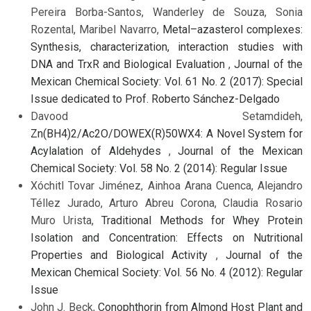
Pereira Borba-Santos, Wanderley de Souza, Sonia
Rozental, Maribel Navarro,
Metal–azasterol complexes:
Synthesis, characterization, interaction studies with
DNA and TrxR and Biological Evaluation
,
Journal of the
Mexican Chemical Society: Vol. 61 No. 2 (2017): Special
Issue dedicated to Prof. Roberto Sánchez-Delgado
Davood Setamdideh,
Zn(BH4)2/Ac2O/DOWEX(R)50WX4: A Novel System for
Acylalation of Aldehydes
,
Journal of the Mexican
Chemical Society: Vol. 58 No. 2 (2014): Regular Issue
Xóchitl Tovar Jiménez, Ainhoa Arana Cuenca, Alejandro
Téllez Jurado, Arturo Abreu Corona, Claudia Rosario
Muro Urista,
Traditional Methods for Whey Protein
Isolation and Concentration: Effects on Nutritional
Properties and Biological Activity
,
Journal of the
Mexican Chemical Society: Vol. 56 No. 4 (2012): Regular
Issue
John J. Beck,
Conophthorin from Almond Host Plant and