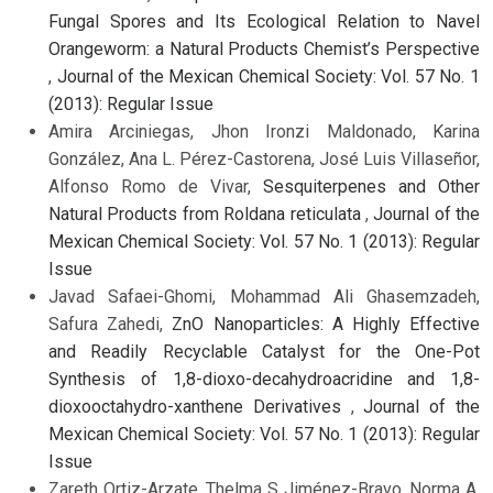
Fungal Spores and Its Ecological Relation to Navel
Orangeworm: a Natural Products Chemist’s Perspective
,
Journal of the Mexican Chemical Society: Vol. 57 No. 1
(2013): Regular Issue
Amira Arciniegas, Jhon Ironzi Maldonado, Karina
González, Ana L. Pérez-Castorena, José Luis Villaseñor,
Alfonso Romo de Vivar,
Sesquiterpenes and Other
Natural Products from Roldana reticulata
,
Journal of the
Mexican Chemical Society: Vol. 57 No. 1 (2013): Regular
Issue
Javad Safaei-Ghomi, Mohammad Ali Ghasemzadeh,
Safura Zahedi,
ZnO Nanoparticles: A Highly Effective
and Readily Recyclable Catalyst for the One-Pot
Synthesis of 1,8-dioxo-decahydroacridine and 1,8-
dioxooctahydro-xanthene Derivatives
,
Journal of the
Mexican Chemical Society: Vol. 57 No. 1 (2013): Regular
Issue
Zareth Ortiz-Arzate, Thelma S Jiménez-Bravo, Norma A.