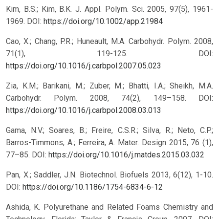
Kim, B.S.; Kim, B.K. J. Appl. Polym. Sci. 2005, 97(5), 1961-
1969.
DOI:
https://doi.org/10.1002/app.21984
Cao, X.; Chang, P.R.; Huneault, M.A. Carbohydr. Polym. 2008,
71(1), 119-125.
DOI:
https://doi.org/10.1016/j.carbpol.2007.05.023
Zia, K.M.; Barikani, M.; Zuber, M.; Bhatti, I.A.; Sheikh, M.A.
Carbohydr. Polym. 2008, 74(2), 149–158.
DOI:
https://doi.org/10.1016/j.carbpol.2008.03.013
Gama, N.V.; Soares, B.; Freire, C.S.R.; Silva, R.; Neto, C.P.;
Barros-Timmons, A.; Ferreira, A. Mater. Design 2015, 76 (1),
77–85.
DOI:
https://doi.org/10.1016/j.matdes.2015.03.032
Pan, X.; Saddler, J.N. Biotechnol. Biofuels 2013, 6(12), 1-10.
DOI:
https://doi.org/10.1186/1754-6834-6-12
Ashida, K. Polyurethane and Related Foams Chemistry and