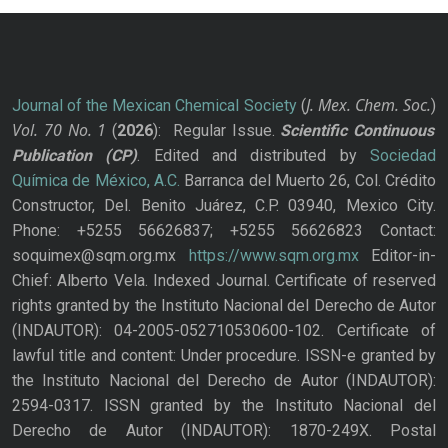
J. Mex. Chem. Soc.
Journal of the Mexican Chemical Society
(
)
Vol. 70
No.
1
(
2026
): Regular Issue.
Scientific Continuous
Publication
(CP)
. Edited and distributed by
Sociedad
Química de México, A.C.
Barranca del Muerto 26, Col. Crédito
Constructor, Del. Benito Juárez, C.P. 03940, Mexico City.
Phone: +5255 56626837; +5255 56626823 Contact:
soquimex@sqm.org.mx
https://www.sqm.org.mx
Editor-in-
Chief: Alberto Vela. Indexed Journal. Certificate of reserved
rights granted by the Instituto Nacional del Derecho de Autor
(INDAUTOR): 04-2005-052710530600-102. Certificate of
lawful title and content: Under procedure. ISSN-e granted by
the Instituto Nacional del Derecho de Autor (INDAUTOR):
2594-0317. ISSN granted by the Instituto Nacional del
Derecho de Autor (INDAUTOR): 1870-249X. Postal