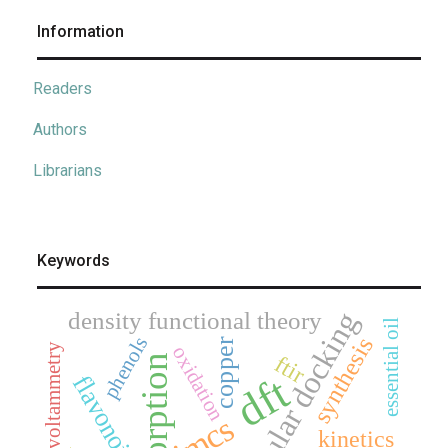
Information
Readers
Authors
Librarians
Keywords
molecular docking
density functional theory
essential oil
phenols
synthesis
copper
cyclic voltammetry
oxidation
ftir
adsorption
dft
flavonoids
jmcs
kinetics