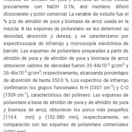
previamente con NaOH 0.1N, and metileno difenil
diisocianato y poliol comercial. La variable de estudio fue el
% p/p de almidón de yuca y biomasa de arroz usada en la
mezcla. A las espumas de poliuretano se les determinó su
densidad, absorción y dureza, y se caracterizaron por
espectroscopía de infrarrojo y microscopía electrónica de
barrido. Las espumas de poliuretano preparadas a partir de
almidón de yuca y de almidón de yuca y biomasa de arroz
-3
3
obtuvieron valores de densidad fueron 33-44x10
g/cm
y
-3
3
26-46x10
g/cm
, respectivamente, alcanzando porcentajes
de absorción de hasta 353.0 %. Los espectros de infrarrojo
-1
confirmaron los grupos funcionales N-H (3301 cm
) y C-O
-1
(1309 cm
), característicos del polímero. Las espumas de
poliuretano a base de almidón de yuca y de almidón de yuca
y biomasa de arroz, obtuvieron los poros más pequeños
(114.4 mm) y (132-580 mm), respectivamente, en
comparación con las espumas de poliuretano comerciales
(1092 mm).