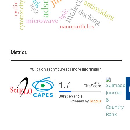
antioxidant
cytotoxicity
mp2
docking
hplc
microwave
nanoparticles
Metrics
*Click on each figure for more information.