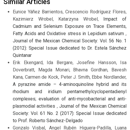
Similar Articles
Eunice Yáñez Barrientos, Crescencio Rodríguez Flores,
Kazimierz Wrobel, Katarzyna Wrobel,
Impact of
Cadmium and Selenium Exposure on Trace Elements,
Fatty Acids and Oxidative stress in Lepidium sativum
,
Journal of the Mexican Chemical Society: Vol. 56 No. 1
(2012): Special Issue dedicated to Dr. Estela Sánchez
Quintanar
Erik Ekengard, Ida Bergare, Josefine Hansson, Isa
Doverbratt, Magda Monari, Bhavna Gordhan, Bavesh
Kana, Carmen de Kock, Peter J. Smith, Ebbe Nordlander,
A pyrazine amide – 4-aminoquinoline hybrid and its
rhodium and iridium pentamethylcyclopentadienyl
complexes; evaluation of anti-mycobacterial and anti-
plasmodial activities
,
Journal of the Mexican Chemical
Society: Vol. 61 No. 2 (2017): Special Issue dedicated
to Prof. Roberto Sánchez-Delgado
Gonzalo Visbal, Angel Rubén Higuera-Padilla, Luana