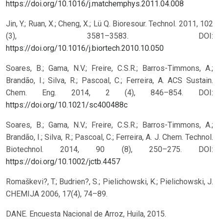
https://doi.org/10.1016/j.matchemphys.2011.04.008
Jin, Y.; Ruan, X.; Cheng, X.; Lü Q. Bioresour. Technol. 2011, 102
(3), 3581–3583.
DOI:
https://doi.org/10.1016/j.biortech.2010.10.050
Soares, B.; Gama, N.V.; Freire, C.S.R.; Barros-Timmons, A.;
Brandão, I.; Silva, R.; Pascoal, C.; Ferreira, A. ACS Sustain.
Chem. Eng. 2014, 2 (4), 846–854.
DOI:
https://doi.org/10.1021/sc400488c
Soares, B.; Gama, N.V.; Freire, C.S.R.; Barros-Timmons, A.;
Brandão, I.; Silva, R.; Pascoal, C.; Ferreira, A. J. Chem. Technol.
Biotechnol. 2014, 90 (8), 250–275.
DOI:
https://doi.org/10.1002/jctb.4457
Romaškevi?, T.; Budrien?, S.; Pielichowski, K.; Pielichowski, J.
CHEMIJA 2006, 17(4), 74–89.
DANE. Encuesta Nacional de Arroz, Huila, 2015.