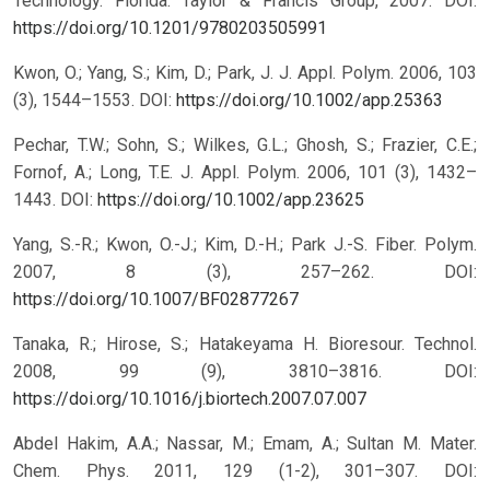
Technology. Florida: Taylor & Francis Group, 2007.
DOI:
https://doi.org/10.1201/9780203505991
Kwon, O.; Yang, S.; Kim, D.; Park, J. J. Appl. Polym. 2006, 103
(3), 1544–1553.
DOI:
https://doi.org/10.1002/app.25363
Pechar, T.W.; Sohn, S.; Wilkes, G.L.; Ghosh, S.; Frazier, C.E.;
Fornof, A.; Long, T.E. J. Appl. Polym. 2006, 101 (3), 1432–
1443.
DOI:
https://doi.org/10.1002/app.23625
Yang, S.-R.; Kwon, O.-J.; Kim, D.-H.; Park J.-S. Fiber. Polym.
2007, 8 (3), 257–262.
DOI:
https://doi.org/10.1007/BF02877267
Tanaka, R.; Hirose, S.; Hatakeyama H. Bioresour. Technol.
2008, 99 (9), 3810–3816.
DOI:
https://doi.org/10.1016/j.biortech.2007.07.007
Abdel Hakim, A.A.; Nassar, M.; Emam, A.; Sultan M. Mater.
Chem. Phys. 2011, 129 (1-2), 301–307.
DOI: