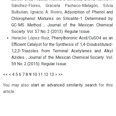
Sánchez-Flores, Graciela Pacheco-Malagón, Silvia
Bulbulian, Ignacio A. Rivero,
Adsorption of Phenol and
Chlorophenol Mixtures on Silicalite-1 Determined by
GC-MS Method
,
Journal of the Mexican Chemical
Society: Vol. 57 No. 2 (2013): Regular Issue
Heraclio López-Ruiz,
Phenylboronic Acid/CuSO4 as an
Efficient Catalyst for the Synthesis of 1,4-Disubstituted-
1,2,3-Triazoles from Terminal Acetylenes and Alkyl
Azides
,
Journal of the Mexican Chemical Society: Vol.
59 No. 2 (2015): Regular Issue
<<
<
4
5
6
7
8
9
10
11
12
13
>
>>
You may also
start an advanced similarity search
for this
article.