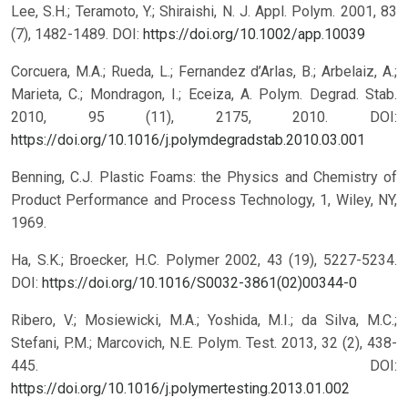
Lee, S.H.; Teramoto, Y.; Shiraishi, N. J. Appl. Polym. 2001, 83
(7), 1482-1489.
DOI:
https://doi.org/10.1002/app.10039
Corcuera, M.A.; Rueda, L.; Fernandez d’Arlas, B.; Arbelaiz, A.;
Marieta, C.; Mondragon, I.; Eceiza, A. Polym. Degrad. Stab.
2010, 95 (11), 2175, 2010.
DOI:
https://doi.org/10.1016/j.polymdegradstab.2010.03.001
Benning, C.J. Plastic Foams: the Physics and Chemistry of
Product Performance and Process Technology, 1, Wiley, NY,
1969.
Ha, S.K.; Broecker, H.C. Polymer 2002, 43 (19), 5227-5234.
DOI:
https://doi.org/10.1016/S0032-3861(02)00344-0
Ribero, V.; Mosiewicki, M.A.; Yoshida, M.I.; da Silva, M.C.;
Stefani, P.M.; Marcovich, N.E. Polym. Test. 2013, 32 (2), 438-
445.
DOI:
https://doi.org/10.1016/j.polymertesting.2013.01.002