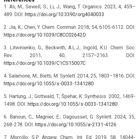
1. Ali, M.; Sewell, S.; Li, J.; Wang, T. Organics. 2023, 4, 459–
489. DOI:
https://doi.org/10.3390/org4040033
2. Jia, K.; Chen, Y. Chem. Commun. 2018, 54, 6105-6112. DOI:
https://doi.org/10.1039/C8CC02642D
3. Litwinienko, G.; Beckwith, A.L.J.; Ingold, K.U. Chem. Soc.
Rev. 2011, 40, 2157–2163. DOI:
https://doi.org/10.1039/C1CS15007C
4. Salamone, M.; Bietti, M. Synlett. 2014, 25, 1803–1816. DOI:
https://doi.org/10.1055/s-0033-1341280
5. Hartung, J.; Gottwald, T.; Špehar, K. Synthesis. 2002, 1469-
1498. DOI:
https://doi.org/10.1055/s-0033-1341280
6. Banoun, C.; Magnier, E.; Dagousset, G. Synlett. 2024, 35,
268-278. DOI:
https://doi.org/10.1055/a-2131-4126
7. Morcillo, S.P. Angew. Chem. Int. Ed. 2019, 58, 14044-