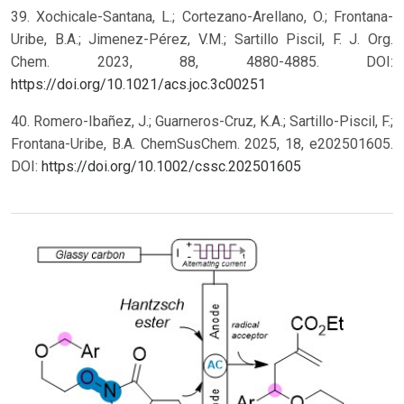
39. Xochicale-Santana, L.; Cortezano-Arellano, O.; Frontana-
Uribe, B.A.; Jimenez-Pérez, V.M.; Sartillo Piscil, F. J. Org.
Chem. 2023, 88, 4880-4885. DOI:
https://doi.org/10.1021/acs.joc.3c00251
40. Romero-Ibañez, J.; Guarneros-Cruz, K.A.; Sartillo-Piscil, F.;
Frontana-Uribe, B.A. ChemSusChem. 2025, 18, e202501605.
DOI:
https://doi.org/10.1002/cssc.202501605