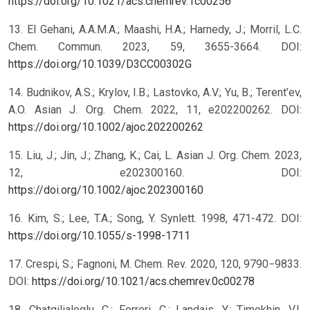
https://doi.org/10.1021/acs.chemrev.1c00256
13. El Gehani, A.A.M.A.; Maashi, H.A.; Harnedy, J.; Morril, L.C.
Chem. Commun. 2023, 59, 3655-3664. DOI:
https://doi.org/10.1039/D3CC00302G
14. Budnikov, A.S.; Krylov, I.B.; Lastovko, A.V.; Yu, B.; Terent’ev,
A.O. Asian J. Org. Chem. 2022, 11, e202200262. DOI:
https://doi.org/10.1002/ajoc.202200262
15. Liu, J.; Jin, J.; Zhang, K.; Cai, L. Asian J. Org. Chem. 2023,
12, e202300160. DOI:
https://doi.org/10.1002/ajoc.202300160
16. Kim, S.; Lee, T.A.; Song, Y. Synlett. 1998, 471-472. DOI:
https://doi.org/10.1055/s-1998-1711
17. Crespi, S.; Fagnoni, M. Chem. Rev. 2020, 120, 9790−9833.
DOI:
https://doi.org/10.1021/acs.chemrev.0c00278
18. Chatgilialoglu, C.; Ferreri, C.; Landais, Y.; Timokhin, V.I.