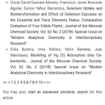
Oscar David Guevara Moreno, Francisco Javier Acevedo
Aguilar, Eunice Yañez Barrientos,
Selenium Uptake and
Biotransformation and Effect of Selenium Exposure on
the Essential and Trace Elements Status: Comparative
Evaluation of Four Edible Plants
,
Journal of the Mexican
Chemical Society: Vol. 62 No. 2 (2018): Special Issue on
“Modern Analytical Chemistry in Interdisciplinary
Research”
Erika Bustos, Irma Robles, Yamir Bandala, Juan
Manríquez,
Modeling of Hg (II) Adsorption onto Ca-
bentonite
,
Journal of the Mexican Chemical Society:
Vol. 62 No. 2 (2018): Special Issue on “Modern
Analytical Chemistry in Interdisciplinary Research”
<<
<
1
2
3
4
5
6
7
8
9
10
>
>>
You may also
start an advanced similarity search
for this
article.