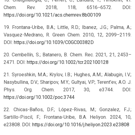
Chem. Rev. 2018, 118, 6516−6572. DOI:
https://doi.org/10.1021/acs.chemrev.8b00109
19. Frontana-Uribe, B.A.; Little, R.D.; Ibanez, J.G.; Palma, A.;
Vasquez-Medrano, R. Green Chem. 2010, 12, 2099–2119.
DOI:
https://doi.org/10.1039/C0GC00382D
20. Cembellín, S.; Batanero, B. Chem. Rec. 2021, 21, 2453–
2471. DOI:
https://doi.org/10.1002/tcr.202100128
21. Syroeshkin, M.A.; Krylov, I.B.; Hughes, A.M.; Alabugin, I.V.;
Nasybullina, D.V.; Sharipov, M.Y.; Gultyai, V.P.; Terent’ev, A.O. J.
Phys. Org. Chem. 2017, 30, e3744. DOI:
https://doi.org/10.1002/poc.3744
22. Chicas-Baños, D.F.; López-Rivas, M.; Gonzalez, F.J.;
Sartillo-Piscil, F.; Frontana-Uribe, B.A. Heliyon. 2024, 10,
e23808. DOI:
https://doi.org/10.1016/j.heliyon.2023.e23808