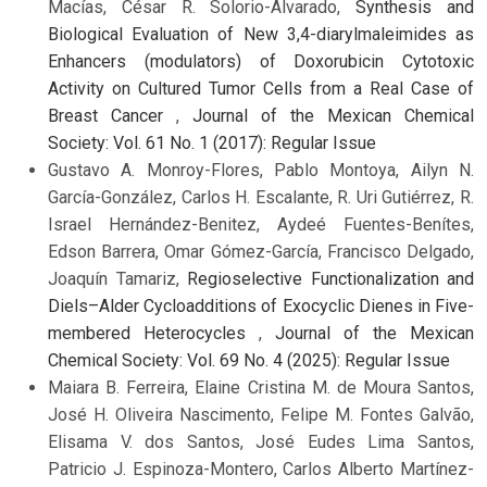
Macías, César R. Solorio-Alvarado,
Synthesis and
Biological Evaluation of New 3,4-diarylmaleimides as
Enhancers (modulators) of Doxorubicin Cytotoxic
Activity on Cultured Tumor Cells from a Real Case of
Breast Cancer
,
Journal of the Mexican Chemical
Society: Vol. 61 No. 1 (2017): Regular Issue
Gustavo A. Monroy-Flores, Pablo Montoya, Ailyn N.
García-González, Carlos H. Escalante, R. Uri Gutiérrez, R.
Israel Hernández-Benitez, Aydeé Fuentes-Benítes,
Edson Barrera, Omar Gómez-García, Francisco Delgado,
Joaquín Tamariz,
Regioselective Functionalization and
Diels–Alder Cycloadditions of Exocyclic Dienes in Five-
membered Heterocycles
,
Journal of the Mexican
Chemical Society: Vol. 69 No. 4 (2025): Regular Issue
Maiara B. Ferreira, Elaine Cristina M. de Moura Santos,
José H. Oliveira Nascimento, Felipe M. Fontes Galvão,
Elisama V. dos Santos, José Eudes Lima Santos,
Patricio J. Espinoza-Montero, Carlos Alberto Martínez-