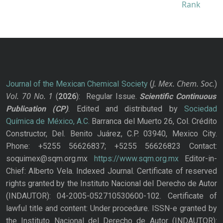
J. Mex. Chem. Soc.
Journal of the Mexican Chemical Society
(
)
Vol. 70
No.
1
(
2026
): Regular Issue.
Scientific Continuous
Publication
(CP)
. Edited and distributed by
Sociedad
Química de México, A.C.
Barranca del Muerto 26, Col. Crédito
Constructor, Del. Benito Juárez, C.P. 03940, Mexico City.
Phone: +5255 56626837; +5255 56626823 Contact:
soquimex@sqm.org.mx
https://www.sqm.org.mx
Editor-in-
Chief: Alberto Vela. Indexed Journal. Certificate of reserved
rights granted by the Instituto Nacional del Derecho de Autor
(INDAUTOR): 04-2005-052710530600-102. Certificate of
lawful title and content: Under procedure. ISSN-e granted by
the Instituto Nacional del Derecho de Autor (INDAUTOR):