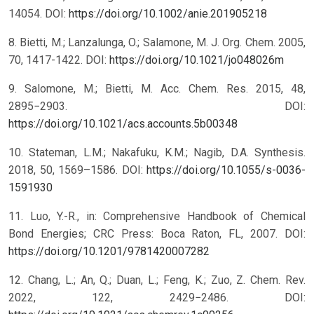
14054. DOI:
https://doi.org/10.1002/anie.201905218
8. Bietti, M.; Lanzalunga, O.; Salamone, M. J. Org. Chem. 2005,
70, 1417-1422. DOI:
https://doi.org/10.1021/jo048026m
9. Salomone, M.; Bietti, M. Acc. Chem. Res. 2015, 48,
2895−2903. DOI:
https://doi.org/10.1021/acs.accounts.5b00348
10. Stateman, L.M.; Nakafuku, K.M.; Nagib, D.A. Synthesis.
2018, 50, 1569–1586. DOI:
https://doi.org/10.1055/s-0036-
1591930
11. Luo, Y.-R., in: Comprehensive Handbook of Chemical
Bond Energies; CRC Press: Boca Raton, FL, 2007. DOI:
https://doi.org/10.1201/9781420007282
12. Chang, L.; An, Q.; Duan, L.; Feng, K.; Zuo, Z. Chem. Rev.
2022, 122, 2429−2486. DOI: