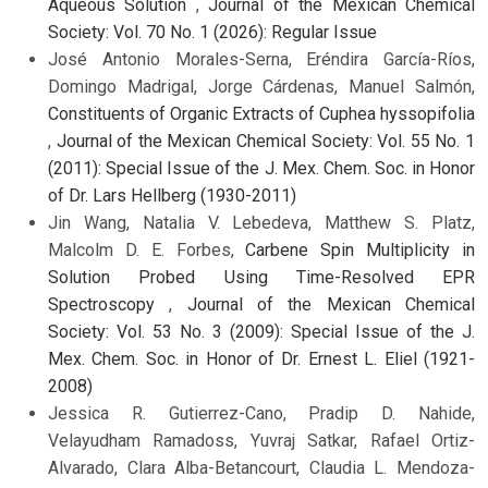
Aqueous Solution
,
Journal of the Mexican Chemical
Society: Vol. 70 No. 1 (2026): Regular Issue
José Antonio Morales-Serna, Eréndira García-Ríos,
Domingo Madrigal, Jorge Cárdenas, Manuel Salmón,
Constituents of Organic Extracts of Cuphea hyssopifolia
,
Journal of the Mexican Chemical Society: Vol. 55 No. 1
(2011): Special Issue of the J. Mex. Chem. Soc. in Honor
of Dr. Lars Hellberg (1930-2011)
Jin Wang, Natalia V. Lebedeva, Matthew S. Platz,
Malcolm D. E. Forbes,
Carbene Spin Multiplicity in
Solution Probed Using Time-Resolved EPR
Spectroscopy
,
Journal of the Mexican Chemical
Society: Vol. 53 No. 3 (2009): Special Issue of the J.
Mex. Chem. Soc. in Honor of Dr. Ernest L. Eliel (1921-
2008)
Jessica R. Gutierrez-Cano, Pradip D. Nahide,
Velayudham Ramadoss, Yuvraj Satkar, Rafael Ortiz-
Alvarado, Clara Alba-Betancourt, Claudia L. Mendoza-