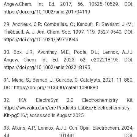
Angew.Chem. Int. Ed. 2017, 56, 10525-10529. DOI:
https://doi.org/10.1002/anie.201704119
29. Andrieux, C.P.; Combellas, C.; Kanoufi, F.; Savéant, J.-M.;
Thiébault, A. J. Am. Chem. Soc. 1997, 119, 9527-9540. DOI:
https://doi.org/10.1021/ja971094o
30. Box, J.R.; Avanthay, M.E.; Poole, D.L.; Lennox, A.J.J.
Angew. Chem. Int. Ed. 2023, 62, e202218195. DOI:
https://doi.org/10.1002/anie.202218195
.
31. Mena, S.; Bernad, J.; Guirado, G. Catalysts. 2021, 11, 880.
DOI:
https://doi.org/10.3390/catal11080880
32. IKA. ElectraSyn 2.0 Electrochemistry Kit;
https://www.ika.com/en/Products-LabEq/Electrochemistry-
Kit-pg516/;
accessed in August 2025.
33. Atkins, A.P.; Lennox, A.J.J. Curr. Opin. Electrochem. 2024,
44, 101441. DOI: