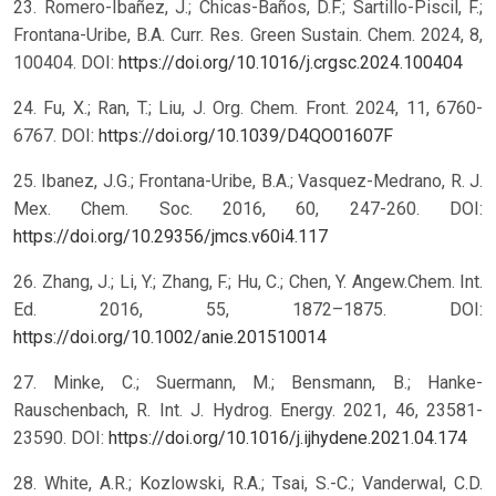
23. Romero-Ibañez, J.; Chicas-Baños, D.F.; Sartillo-Piscil, F.;
Frontana-Uribe, B.A. Curr. Res. Green Sustain. Chem. 2024, 8,
100404. DOI:
https://doi.org/10.1016/j.crgsc.2024.100404
24. Fu, X.; Ran, T.; Liu, J. Org. Chem. Front. 2024, 11, 6760-
6767. DOI:
https://doi.org/10.1039/D4QO01607F
25. Ibanez, J.G.; Frontana-Uribe, B.A.; Vasquez-Medrano, R. J.
Mex. Chem. Soc. 2016, 60, 247-260. DOI:
https://doi.org/10.29356/jmcs.v60i4.117
26. Zhang, J.; Li, Y.; Zhang, F.; Hu, C.; Chen, Y. Angew.Chem. Int.
Ed. 2016, 55, 1872–1875. DOI:
https://doi.org/10.1002/anie.201510014
27. Minke, C.; Suermann, M.; Bensmann, B.; Hanke-
Rauschenbach, R. Int. J. Hydrog. Energy. 2021, 46, 23581-
23590. DOI:
https://doi.org/10.1016/j.ijhydene.2021.04.174
28. White, A.R.; Kozlowski, R.A.; Tsai, S.-C.; Vanderwal, C.D.