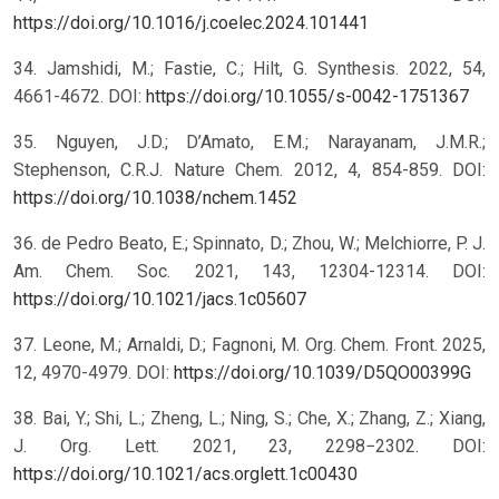
https://doi.org/10.1016/j.coelec.2024.101441
34. Jamshidi, M.; Fastie, C.; Hilt, G. Synthesis. 2022, 54,
4661-4672. DOI:
https://doi.org/10.1055/s-0042-1751367
35. Nguyen, J.D.; D’Amato, E.M.; Narayanam, J.M.R.;
Stephenson, C.R.J. Nature Chem. 2012, 4, 854-859. DOI:
https://doi.org/10.1038/nchem.1452
36. de Pedro Beato, E.; Spinnato, D.; Zhou, W.; Melchiorre, P. J.
Am. Chem. Soc. 2021, 143, 12304-12314. DOI:
https://doi.org/10.1021/jacs.1c05607
37. Leone, M.; Arnaldi, D.; Fagnoni, M. Org. Chem. Front. 2025,
12, 4970-4979. DOI:
https://doi.org/10.1039/D5QO00399G
38. Bai, Y.; Shi, L.; Zheng, L.; Ning, S.; Che, X.; Zhang, Z.; Xiang,
J. Org. Lett. 2021, 23, 2298−2302. DOI:
https://doi.org/10.1021/acs.orglett.1c00430