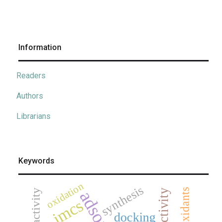
Information
Readers
Authors
Librarians
Keywords
oxidation
synthesis
antioxidants
jmcs
docking