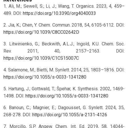
1. Ali, M.; Sewell, S.; Li, J.; Wang, T. Organics. 2023, 4, 459–
489. DOI:
https://doi.org/10.3390/org4040033
2. Jia, K.; Chen, Y. Chem. Commun. 2018, 54, 6105-6112. DOI:
https://doi.org/10.1039/C8CC02642D
3. Litwinienko, G.; Beckwith, A.L.J.; Ingold, K.U. Chem. Soc.
Rev. 2011, 40, 2157–2163. DOI:
https://doi.org/10.1039/C1CS15007C
4. Salamone, M.; Bietti, M. Synlett. 2014, 25, 1803–1816. DOI:
https://doi.org/10.1055/s-0033-1341280
5. Hartung, J.; Gottwald, T.; Špehar, K. Synthesis. 2002, 1469-
1498. DOI:
https://doi.org/10.1055/s-0033-1341280
6. Banoun, C.; Magnier, E.; Dagousset, G. Synlett. 2024, 35,
268-278. DOI:
https://doi.org/10.1055/a-2131-4126
7. Morcillo, S.P. Angew. Chem. Int. Ed. 2019, 58, 14044-