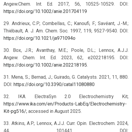
Angew.Chem. Int. Ed. 2017, 56, 10525-10529. DOI:
https://doi.org/10.1002/anie.201704119
29. Andrieux, C.P.; Combellas, C.; Kanoufi, F.; Savéant, J.-M.;
Thiébault, A. J. Am. Chem. Soc. 1997, 119, 9527-9540. DOI:
https://doi.org/10.1021/ja971094o
30. Box, J.R.; Avanthay, M.E.; Poole, D.L.; Lennox, A.J.J.
Angew. Chem. Int. Ed. 2023, 62, e202218195. DOI:
https://doi.org/10.1002/anie.202218195
.
31. Mena, S.; Bernad, J.; Guirado, G. Catalysts. 2021, 11, 880.
DOI:
https://doi.org/10.3390/catal11080880
32. IKA. ElectraSyn 2.0 Electrochemistry Kit;
https://www.ika.com/en/Products-LabEq/Electrochemistry-
Kit-pg516/;
accessed in August 2025.
33. Atkins, A.P.; Lennox, A.J.J. Curr. Opin. Electrochem. 2024,
44, 101441. DOI: