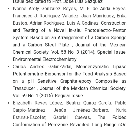
Issue dedicated to Prof. José Luis Gazquez
Ivonne Arely González Reyes, M. E. de Anda Reyes,
Francisco J. Rodríguez Valadez, Juan Manríquez, Erika
Bustos, Adrian Rodríguez, Luis A. Godínez,
Construction
and Testing of a Novel in-situ Photoelectro-Fenton
System Based on an Arrangement of a Carbon Sponge
and a Carbon Steel Plate
,
Journal of the Mexican
Chemical Society: Vol. 58 No. 3 (2014): Special Issue:
Environmental Electrochemistry
Carlos Andrés Galán-Vidal,
Monoenzymatic Lipase
Potentiometric Biosensor for the Food Analysis Based
on a pH Sensitive Graphite-epoxy Composite as
Transducer
,
Journal of the Mexican Chemical Society:
Vol. 59 No. 1 (2015): Regular Issue
Elizabeth Reyes-López, Beatriz Quiroz-García, Pablo
Carpio-Martínez, Jesús Jiménez-Barbero, Nuria
Esturau-Escofet, Gabriel Cuevas,
The Folded
Conformation of Perezone Revisited. Long Range nOe