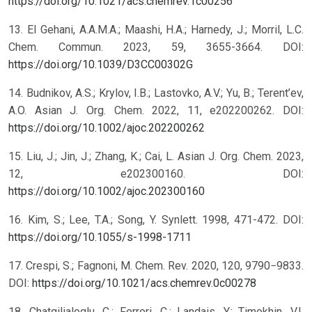
https://doi.org/10.1021/acs.chemrev.1c00256
13. El Gehani, A.A.M.A.; Maashi, H.A.; Harnedy, J.; Morril, L.C.
Chem. Commun. 2023, 59, 3655-3664. DOI:
https://doi.org/10.1039/D3CC00302G
14. Budnikov, A.S.; Krylov, I.B.; Lastovko, A.V.; Yu, B.; Terent’ev,
A.O. Asian J. Org. Chem. 2022, 11, e202200262. DOI:
https://doi.org/10.1002/ajoc.202200262
15. Liu, J.; Jin, J.; Zhang, K.; Cai, L. Asian J. Org. Chem. 2023,
12, e202300160. DOI:
https://doi.org/10.1002/ajoc.202300160
16. Kim, S.; Lee, T.A.; Song, Y. Synlett. 1998, 471-472. DOI:
https://doi.org/10.1055/s-1998-1711
17. Crespi, S.; Fagnoni, M. Chem. Rev. 2020, 120, 9790−9833.
DOI:
https://doi.org/10.1021/acs.chemrev.0c00278
18. Chatgilialoglu, C.; Ferreri, C.; Landais, Y.; Timokhin, V.I.