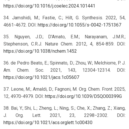
https://doi.org/10.1016/j.coelec.2024.101441
34. Jamshidi, M.; Fastie, C.; Hilt, G. Synthesis. 2022, 54,
4661-4672. DOI:
https://doi.org/10.1055/s-0042-1751367
35. Nguyen, J.D.; D’Amato, E.M.; Narayanam, J.M.R.;
Stephenson, C.R.J. Nature Chem. 2012, 4, 854-859. DOI:
https://doi.org/10.1038/nchem.1452
36. de Pedro Beato, E.; Spinnato, D.; Zhou, W.; Melchiorre, P. J.
Am. Chem. Soc. 2021, 143, 12304-12314. DOI:
https://doi.org/10.1021/jacs.1c05607
37. Leone, M.; Arnaldi, D.; Fagnoni, M. Org. Chem. Front. 2025,
12, 4970-4979. DOI:
https://doi.org/10.1039/D5QO00399G
38. Bai, Y.; Shi, L.; Zheng, L.; Ning, S.; Che, X.; Zhang, Z.; Xiang,
J. Org. Lett. 2021, 23, 2298−2302. DOI:
https://doi.org/10.1021/acs.orglett.1c00430