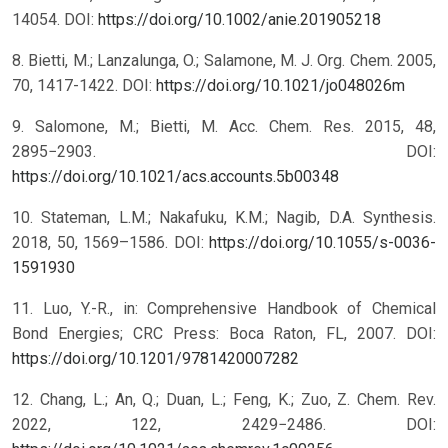
14054. DOI:
https://doi.org/10.1002/anie.201905218
8. Bietti, M.; Lanzalunga, O.; Salamone, M. J. Org. Chem. 2005,
70, 1417-1422. DOI:
https://doi.org/10.1021/jo048026m
9. Salomone, M.; Bietti, M. Acc. Chem. Res. 2015, 48,
2895−2903. DOI:
https://doi.org/10.1021/acs.accounts.5b00348
10. Stateman, L.M.; Nakafuku, K.M.; Nagib, D.A. Synthesis.
2018, 50, 1569–1586. DOI:
https://doi.org/10.1055/s-0036-
1591930
11. Luo, Y.-R., in: Comprehensive Handbook of Chemical
Bond Energies; CRC Press: Boca Raton, FL, 2007. DOI:
https://doi.org/10.1201/9781420007282
12. Chang, L.; An, Q.; Duan, L.; Feng, K.; Zuo, Z. Chem. Rev.
2022, 122, 2429−2486. DOI: