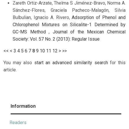
Zareth Ortiz-Arzate, Thelma S Jiménez-Bravo, Norma A.
Sánchez-Flores, Graciela Pacheco-Malagón, Silvia
Bulbulian, Ignacio A. Rivero,
Adsorption of Phenol and
Chlorophenol Mixtures on Silicalite-1 Determined by
GC-MS Method
,
Journal of the Mexican Chemical
Society: Vol. 57 No. 2 (2013): Regular Issue
<<
<
3
4
5
6
7
8
9
10
11
12
>
>>
You may also
start an advanced similarity search
for this
article.
Information
Readers