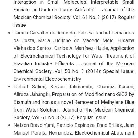
Interaction in Small Molecules: Interpretable Small
Signals or Useless Large Artifacts?
,
Journal of the
Mexican Chemical Society: Vol. 61 No. 3 (2017): Regular
Issue
Camila Carvalho de Almeida, Patricia Rachel Fernandes
da Costa, Maria Jucilene de Macedo Melo, Elisama
Vieira dos Santos, Carlos A. Martínez-Huitle,
Application
of Electrochemical Technology for Water Treatment of
Brazilian Industry Effluents
,
Journal of the Mexican
Chemical Society: Vol. 58 No. 3 (2014): Special Issue:
Environmental Electrochemistry
Farhad Salimi, Keivan Tahmasobi, Changiz Karami,
Alireza Jahangiri,
Preparation of Modified nano-SiO2 by
Bismuth and Iron as a novel Remover of Methylene Blue
from Water Solution
,
Journal of the Mexican Chemical
Society: Vol. 61 No. 3 (2017): Regular Issue
Nelson Bravo Yumi, Patricio Espinoza, Enric Brillas, Juan
Manuel Peralta Hernandez,
Electrochemical Abatement