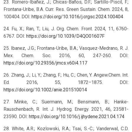
23. Romero-Ibañez, J.; Chicas-Baños, D.F.; Sartillo-Piscil, F.;
Frontana-Uribe, B.A. Curr. Res. Green Sustain. Chem. 2024, 8,
100404. DOI:
https://doi.org/10.1016/j.crgsc.2024.100404
24. Fu, X.; Ran, T.; Liu, J. Org. Chem. Front. 2024, 11, 6760-
6767. DOI:
https://doi.org/10.1039/D4QO01607F
25. Ibanez, J.G.; Frontana-Uribe, B.A.; Vasquez-Medrano, R. J.
Mex. Chem. Soc. 2016, 60, 247-260. DOI:
https://doi.org/10.29356/jmcs.v60i4.117
26. Zhang, J.; Li, Y.; Zhang, F.; Hu, C.; Chen, Y. Angew.Chem. Int.
Ed. 2016, 55, 1872–1875. DOI:
https://doi.org/10.1002/anie.201510014
27. Minke, C.; Suermann, M.; Bensmann, B.; Hanke-
Rauschenbach, R. Int. J. Hydrog. Energy. 2021, 46, 23581-
23590. DOI:
https://doi.org/10.1016/j.ijhydene.2021.04.174
28. White, A.R.; Kozlowski, R.A.; Tsai, S.-C.; Vanderwal, C.D.