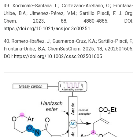
39. Xochicale-Santana, L.; Cortezano-Arellano, O.; Frontana-
Uribe, B.A.; Jimenez-Pérez, V.M.; Sartillo Piscil, F. J. Org.
Chem. 2023, 88, 4880-4885. DOI:
https://doi.org/10.1021/acs.joc.3c00251
40. Romero-Ibañez, J.; Guarneros-Cruz, K.A.; Sartillo-Piscil, F.;
Frontana-Uribe, B.A. ChemSusChem. 2025, 18, e202501605.
DOI:
https://doi.org/10.1002/cssc.202501605