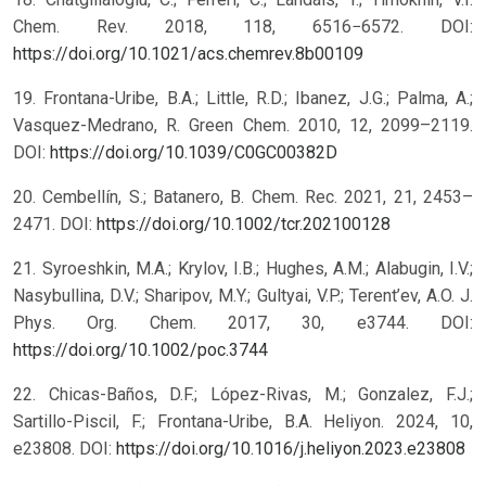
Chem. Rev. 2018, 118, 6516−6572. DOI:
https://doi.org/10.1021/acs.chemrev.8b00109
19. Frontana-Uribe, B.A.; Little, R.D.; Ibanez, J.G.; Palma, A.;
Vasquez-Medrano, R. Green Chem. 2010, 12, 2099–2119.
DOI:
https://doi.org/10.1039/C0GC00382D
20. Cembellín, S.; Batanero, B. Chem. Rec. 2021, 21, 2453–
2471. DOI:
https://doi.org/10.1002/tcr.202100128
21. Syroeshkin, M.A.; Krylov, I.B.; Hughes, A.M.; Alabugin, I.V.;
Nasybullina, D.V.; Sharipov, M.Y.; Gultyai, V.P.; Terent’ev, A.O. J.
Phys. Org. Chem. 2017, 30, e3744. DOI:
https://doi.org/10.1002/poc.3744
22. Chicas-Baños, D.F.; López-Rivas, M.; Gonzalez, F.J.;
Sartillo-Piscil, F.; Frontana-Uribe, B.A. Heliyon. 2024, 10,
e23808. DOI:
https://doi.org/10.1016/j.heliyon.2023.e23808