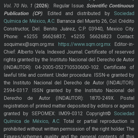
Vol. 70
No.
1
(
2026
): Regular Issue.
Scientific Continuous
Publication
(CP)
. Edited and distributed by
Sociedad
Química de México, A.C.
Barranca del Muerto 26, Col. Crédito
Constructor, Del. Benito Juárez, C.P. 03940, Mexico City.
Phone: +5255 56626837; +5255 56626823 Contact:
soquimex@sqm.org.mx
https://www.sqm.org.mx
Editor-in-
Chief: Alberto Vela. Indexed Journal. Certificate of reserved
rights granted by the Instituto Nacional del Derecho de Autor
(INDAUTOR): 04-2005-052710530600-102. Certificate of
lawful title and content: Under procedure. ISSN-e granted by
the Instituto Nacional del Derecho de Autor (INDAUTOR):
2594-0317. ISSN granted by the Instituto Nacional del
Derecho de Autor (INDAUTOR): 1870-249X. Postal
registration of printed matter deposited by editors or agents
granted by SEPOMEX: IM09-0312 Copyright©
Sociedad
Química de México, A.C.
Total or partial reproduction is
prohibited without written permission of the right holder. The
Figures/schemes quality and the general contents of this