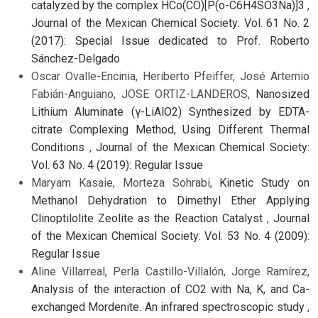
catalyzed by the complex HCo(CO)[P(o-C6H4SO3Na)]3
,
Journal of the Mexican Chemical Society: Vol. 61 No. 2
(2017): Special Issue dedicated to Prof. Roberto
Sánchez-Delgado
Oscar Ovalle-Encinia, Heriberto Pfeiffer, José Artemio
Fabián-Anguiano, JOSE ORTIZ-LANDEROS,
Nanosized
Lithium Aluminate (γ-LiAlO2) Synthesized by EDTA-
citrate Complexing Method, Using Different Thermal
Conditions
,
Journal of the Mexican Chemical Society:
Vol. 63 No. 4 (2019): Regular Issue
Maryam Kasaie, Morteza Sohrabi,
Kinetic Study on
Methanol Dehydration to Dimethyl Ether Applying
Clinoptilolite Zeolite as the Reaction Catalyst
,
Journal
of the Mexican Chemical Society: Vol. 53 No. 4 (2009):
Regular Issue
Aline Villarreal, Perla Castillo-Villalón, Jorge Ramírez,
Analysis of the interaction of CO2 with Na, K, and Ca-
exchanged Mordenite. An infrared spectroscopic study
,