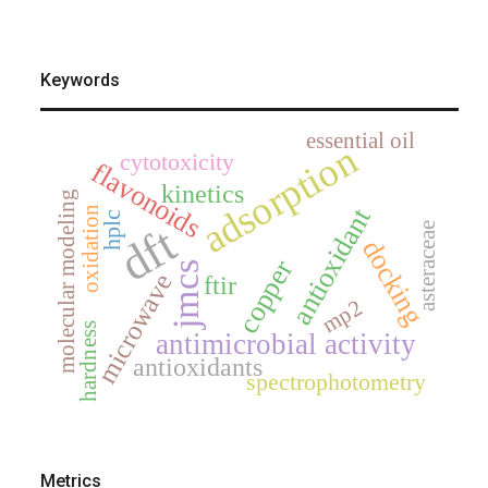
Keywords
essential oil
adsorption
cytotoxicity
flavonoids
kinetics
molecular modeling
antioxidant
oxidation
hplc
dft
asteraceae
docking
copper
jmcs
microwave
ftir
mp2
hardness
antimicrobial activity
antioxidants
spectrophotometry
Metrics