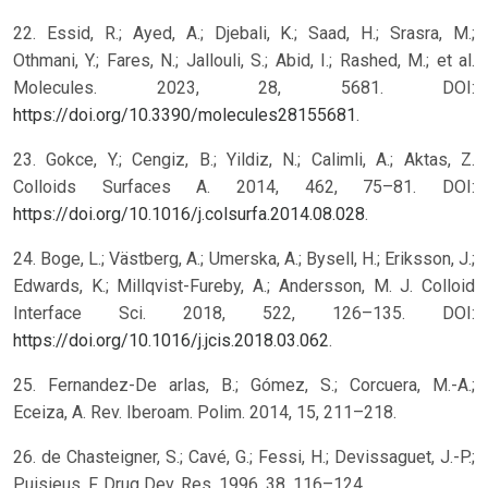
22. Essid, R.; Ayed, A.; Djebali, K.; Saad, H.; Srasra, M.;
Othmani, Y.; Fares, N.; Jallouli, S.; Abid, I.; Rashed, M.; et al.
Molecules. 2023, 28, 5681. DOI:
https://doi.org/10.3390/molecules28155681
.
23. Gokce, Y.; Cengiz, B.; Yildiz, N.; Calimli, A.; Aktas, Z.
Colloids Surfaces A. 2014, 462, 75–81. DOI:
https://doi.org/10.1016/j.colsurfa.2014.08.028
.
24. Boge, L.; Västberg, A.; Umerska, A.; Bysell, H.; Eriksson, J.;
Edwards, K.; Millqvist-Fureby, A.; Andersson, M. J. Colloid
Interface Sci. 2018, 522, 126–135. DOI:
https://doi.org/10.1016/j.jcis.2018.03.062
.
25. Fernandez-De arlas, B.; Gómez, S.; Corcuera, M.-A.;
Eceiza, A. Rev. Iberoam. Polim. 2014, 15, 211–218.
26. de Chasteigner, S.; Cavé, G.; Fessi, H.; Devissaguet, J.-P.;
Puisieus, F. Drug Dev. Res. 1996, 38, 116–124.