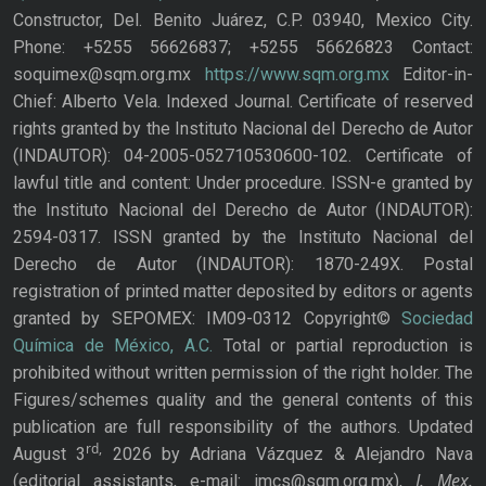
Constructor, Del. Benito Juárez, C.P. 03940, Mexico City.
Phone: +5255 56626837; +5255 56626823 Contact:
soquimex@sqm.org.mx
https://www.sqm.org.mx
Editor-in-
Chief: Alberto Vela. Indexed Journal. Certificate of reserved
rights granted by the Instituto Nacional del Derecho de Autor
(INDAUTOR): 04-2005-052710530600-102. Certificate of
lawful title and content: Under procedure. ISSN-e granted by
the Instituto Nacional del Derecho de Autor (INDAUTOR):
2594-0317. ISSN granted by the Instituto Nacional del
Derecho de Autor (INDAUTOR): 1870-249X. Postal
registration of printed matter deposited by editors or agents
granted by SEPOMEX: IM09-0312 Copyright©
Sociedad
Química de México, A.C.
Total or partial reproduction is
prohibited without written permission of the right holder. The
Figures/schemes quality and the general contents of this
publication are full responsibility of the authors. Updated
rd,
August 3
2026 by Adriana Vázquez & Alejandro Nava
J. Mex.
(editorial assistants, e-mail: jmcs@sqm.org.mx),