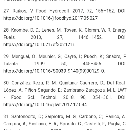
27. Raikos, V. Food Hydrocoll. 2017, 72, 155–162. DOI:
https://doi.org/10.1016/j.foodhyd.2017.05.027
.
28. Kaombe, D. D.; Lenes, M.; Toven, K.; Glomm, W. R. Energy
Fuels. 2013, 27, 1446–1452. DOI:
https://doi.org/10.1021/ef302121r
.
29. Mengual, O.; Meunier, G.; Cayré, I.; Puech, K.; Snabre, P.
Talanta. 1999, 50, 445–456. DOI:
https://doi.org/10.1016/S0039-9140(99)00129-0
.
30. González-Reza, R. M.; Quintanar-Guerrero, D.; Del Real-
López, A.; Piñon-Segundo, E.; Zambrano-Zaragoza, M. L. LWT
- Food Sci. Technol. 2018, 90, 354–361. DOI:
https://doi.org/10.1016/j.lwt.2017.12.044
.
31. Santonocito, D.; Sarpietro, M. G.; Carbone, C.; Panico, A.;
Campisi, A.; Siciliano, E. A.; Sposito, G.; Castelli, F.; Puglia, C.