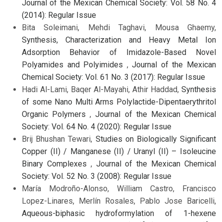
Journal of the Mexican Chemical Society: Vol. 58 No. 4
(2014): Regular Issue
Bita Soleimani, Mehdi Taghavi, Mousa Ghaemy,
Synthesis, Characterization and Heavy Metal Ion
Adsorption Behavior of Imidazole-Based Novel
Polyamides and Polyimides
,
Journal of the Mexican
Chemical Society: Vol. 61 No. 3 (2017): Regular Issue
Hadi Al-Lami, Baqer Al-Mayahi, Athir Haddad,
Synthesis
of some Nano Multi Arms Polylactide-Dipentaerythritol
Organic Polymers
,
Journal of the Mexican Chemical
Society: Vol. 64 No. 4 (2020): Regular Issue
Brij Bhushan Tewari,
Studies on Biologically Significant
Copper (II) / Manganese (II) / Uranyl (II) – Isoleucine
Binary Complexes
,
Journal of the Mexican Chemical
Society: Vol. 52 No. 3 (2008): Regular Issue
María Modroño-Alonso, William Castro, Francisco
Lopez-Linares, Merlín Rosales, Pablo Jose Baricelli,
Aqueous-biphasic hydroformylation of 1-hexene