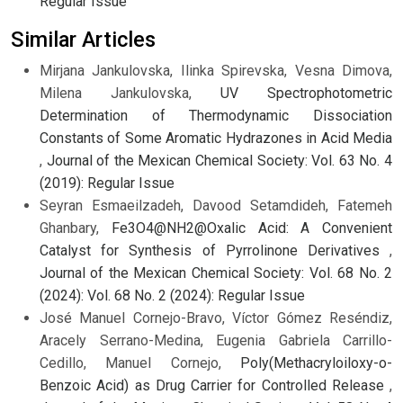
Regular Issue
Similar Articles
Mirjana Jankulovska, Ilinka Spirevska, Vesna Dimova,
Milena Jankulovska,
UV Spectrophotometric
Determination of Thermodynamic Dissociation
Constants of Some Aromatic Hydrazones in Acid Media
,
Journal of the Mexican Chemical Society: Vol. 63 No. 4
(2019): Regular Issue
Seyran Esmaeilzadeh, Davood Setamdideh, Fatemeh
Ghanbary,
Fe3O4@NH2@Oxalic Acid: A Convenient
Catalyst for Synthesis of Pyrrolinone Derivatives
,
Journal of the Mexican Chemical Society: Vol. 68 No. 2
(2024): Vol. 68 No. 2 (2024): Regular Issue
José Manuel Cornejo-Bravo, Víctor Gómez Reséndiz,
Aracely Serrano-Medina, Eugenia Gabriela Carrillo-
Cedillo, Manuel Cornejo,
Poly(Methacryloiloxy-o-
Benzoic Acid) as Drug Carrier for Controlled Release
,