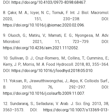
DOI:
https://doi.org/10.4103/0973-8398.68467
.
8. Çakır, M. A.; Icyer, N. C.; Tornuk, F. Int. J. Biol. Macromol.
2020, 151, 230–238. DOI:
https://doi.org/10.1016/j.ijbiomac.2020.02.096
.
9. Oluoch, G.; Matiru, V.; Mamati, E. G.; Nyongesa, M. Adv.
Microbiol. 2021, 11, 723–739. DOI:
https://doi.org/10.4236/aim.2021.1112052
.
10. Sullivan, D. J.; Cruz-Romero, M.; Collins, T.; Cummins, E.;
Kerry, J. P.; Morris, M. A. Food Hydrocoll. 2018, 83, 355–364.
DOI:
https://doi.org/10.1016/j.foodhyd.2018.05.010
.
11. Yoksan, R.; Jirawutthiwongchai, J.; Arpo, K. Colloids Surf.,
B. 2010, 76, 292–297. DOI:
https://doi.org/10.1016/j.colsurfb.2009.11.007
.
12. Sundararaj, S.; Selladurai, V. Arab. J. Sci. Eng. 2013, 38,
3563–3573. DOI:
https://doi.org/10.1007/s13369-013-