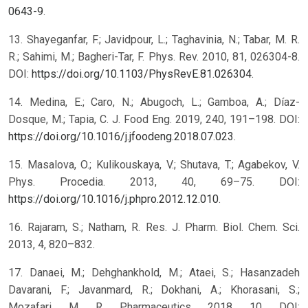
0643-9
.
13. Shayeganfar, F.; Javidpour, L.; Taghavinia, N.; Tabar, M. R.
R.; Sahimi, M.; Bagheri-Tar, F. Phys. Rev. 2010, 81, 026304-8.
DOI:
https://doi.org/10.1103/PhysRevE.81.026304
.
14. Medina, E.; Caro, N.; Abugoch, L.; Gamboa, A.; Díaz-
Dosque, M.; Tapia, C. J. Food Eng. 2019, 240, 191–198. DOI:
https://doi.org/10.1016/j.jfoodeng.2018.07.023
.
15. Masalova, O.; Kulikouskaya, V.; Shutava, T.; Agabekov, V.
Phys. Procedia. 2013, 40, 69–75. DOI:
https://doi.org/10.1016/j.phpro.2012.12.010
.
16. Rajaram, S.; Natham, R. Res. J. Pharm. Biol. Chem. Sci.
2013, 4, 820–832.
17. Danaei, M.; Dehghankhold, M.; Ataei, S.; Hasanzadeh
Davarani, F.; Javanmard, R.; Dokhani, A.; Khorasani, S.;
Mozafari, M. R. Pharmaceutics. 2018, 10. DOI: