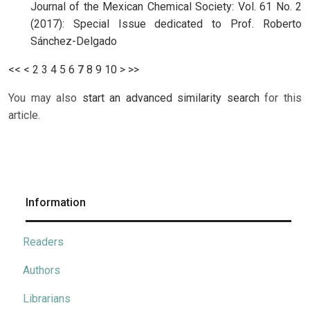
Journal of the Mexican Chemical Society: Vol. 61 No. 2
(2017): Special Issue dedicated to Prof. Roberto
Sánchez-Delgado
<<
<
2
3
4
5
6
7
8
9
10
>
>>
You may also
start an advanced similarity search
for this
article.
Information
Readers
Authors
Librarians