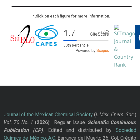
*Click on each figure for more information.
J. Mex. Chem. Soc.
Journal of the Mexican Chemical Society
(
)
Vol. 70
No.
1
(
2026
): Regular Issue.
Scientific Continuous
Publication
(CP)
. Edited and distributed by
Sociedad
Química de México, A.C.
Barranca del Muerto 26, Col. Crédito