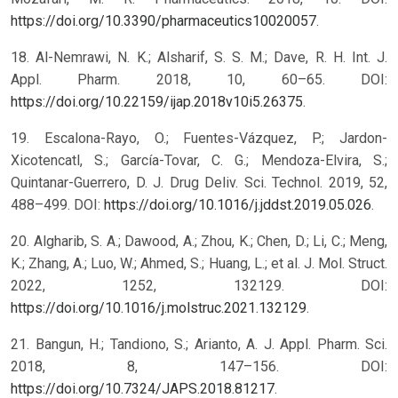
https://doi.org/10.3390/pharmaceutics10020057
.
18. Al-Nemrawi, N. K.; Alsharif, S. S. M.; Dave, R. H. Int. J.
Appl. Pharm. 2018, 10, 60–65. DOI:
https://doi.org/10.22159/ijap.2018v10i5.26375
.
19. Escalona-Rayo, O.; Fuentes-Vázquez, P.; Jardon-
Xicotencatl, S.; García-Tovar, C. G.; Mendoza-Elvira, S.;
Quintanar-Guerrero, D. J. Drug Deliv. Sci. Technol. 2019, 52,
488–499. DOI:
https://doi.org/10.1016/j.jddst.2019.05.026
.
20. Algharib, S. A.; Dawood, A.; Zhou, K.; Chen, D.; Li, C.; Meng,
K.; Zhang, A.; Luo, W.; Ahmed, S.; Huang, L.; et al. J. Mol. Struct.
2022, 1252, 132129. DOI:
https://doi.org/10.1016/j.molstruc.2021.132129
.
21. Bangun, H.; Tandiono, S.; Arianto, A. J. Appl. Pharm. Sci.
2018, 8, 147–156. DOI:
https://doi.org/10.7324/JAPS.2018.81217
.