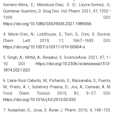
Serrano-Mora, E.; Mendoza-Díaz, S. O.; Leyva-Gomez, G.;
Quintanar-Guerrero, D. Drug Dev. Ind. Pharm. 2021, 47, 1302–
1309. DOI:
https://doi.org/10.1080/03639045.2021.1989456
.
4. Morin-Crini, N.; Lichtfouse, E.; Torri, G.; Crini, G. Environ.
Chem. Lett. 2019, 17, 1667–1692. DOI:
https://doi.org/10.1007/s10311-019-00904-x
.
5. Singh, A.; Mittal, A.; Benjakul, S. ScienceAsia. 2021, 47, 1–
10. DOI:
https://doi.org/10.2306/scienceasia1513-
1874.2021.020
.
6. Llana-Ruiz-Cabello, M.; Pichardo, S.; Maisanaba, S.; Puerto,
M.; Prieto, A. I.; Gutiérrez-Praena, D.; Jos, A.; Cameán, A. M.
Food Chem. Toxicol. 2015, 81, 9–27. DOI:
https://doi.org/10.1016/j.fct.2015.03.030
.
7. Kunjachan, S.; Jose, S. Asian J. Pharm. 2010, 4, 148–153.