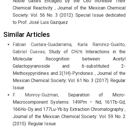
Noble Gases Encaged by the C60 Increase Their
Chemical Reactivity
,
Journal of the Mexican Chemical
Society: Vol. 56 No. 3 (2012): Special Issue dedicated
to Prof. José Luis Gazquez
Similar Articles
Fabian Cuetara-Guadarrama, Karla Ramírez-Gualito,
Gabriel Cuevas,
Study of CH/π Interactions in the
Molecular Recognition between Acetyl
Galactopyranoside and 6-substituted 2-
Methoxypyridines and 2(1H)-Pyridones
,
Journal of the
Mexican Chemical Society: Vol. 61 No. 3 (2017): Regular
Issue
F. Monroy-Guzman,
Separation of Micro-
Macrocomponent Systems: 149Pm – Nd, 161Tb-Gd,
166Ho-Dy and 177Lu-Yb by Extraction Chromatography
,
Journal of the Mexican Chemical Society: Vol. 59 No. 2
(2015): Regular Issue