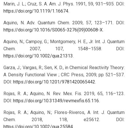
Marin, J. L.; Cruz, S. A. Am. J. Phys. 1991, 59, 931–935. DOI:
https://doi.org/10.1119/1.16674
.
Aquino, N. Adv. Quantum Chem. 2009, 57, 123–171. DOI:
https://doi.org/10.1016/S0065-3276(09)00608-X
.
Aquino, N.; Campoy, G.; Montgomery, H. E., Jr. Int. J. Quantum
Chem. 2007, 107, 1548–1558. DOI:
https://doi.org/10.1002/qua.21313
.
Garza, J.; Vargas, R.; Sen, K. D., in Chemical Reactivity Theory:
A Density Functional View ; CRC Press, 2009; pp 521–537.
DOI:
https://doi.org/10.1201/9781420065442
.
Rojas, R. A.; Aquino, N. Rev. Mex. Fis. 2019, 65, 116–123.
DOI:
https://doi.org/10.31349/revmexfis.65.116
.
Rojas, R. A.; Aquino, N.; Flores-Riveros, A. Int. J. Quantum
Chem. 2018, 118, e25612. DOI:
https://doi.org/10.1002/qua.25584
.