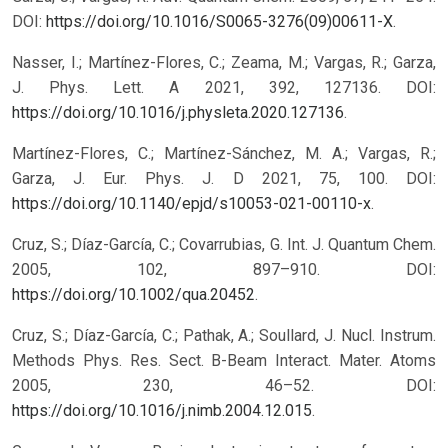
DOI:
https://doi.org/10.1016/S0065-3276(09)00611-X
.
Nasser, I.; Martínez-Flores, C.; Zeama, M.; Vargas, R.; Garza,
J. Phys. Lett. A 2021, 392, 127136. DOI:
https://doi.org/10.1016/j.physleta.2020.127136
.
Martínez-Flores, C.; Martínez-Sánchez, M. A.; Vargas, R.;
Garza, J. Eur. Phys. J. D 2021, 75, 100. DOI:
https://doi.org/10.1140/epjd/s10053-021-00110-x
.
Cruz, S.; Díaz-García, C.; Covarrubias, G. Int. J. Quantum Chem.
2005, 102, 897–910. DOI:
https://doi.org/10.1002/qua.20452
.
Cruz, S.; Díaz-García, C.; Pathak, A.; Soullard, J. Nucl. Instrum.
Methods Phys. Res. Sect. B-Beam Interact. Mater. Atoms
2005, 230, 46–52. DOI:
https://doi.org/10.1016/j.nimb.2004.12.015
.