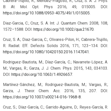
Cabrera-Trujillo, R.; Méndez-Fragoso, R.; Cruz, S. A. J. Phys.
B: At. Mol. Opt. Phys 2016, 49, 015005. DOI:
https://doi.org/10.1088/0953-4075/49/1/015005
.
Diaz-Garcia, C.; Cruz, S. A. Int. J. Quantum Chem. 2008, 108,
1572–1588. DOI:
https://doi.org/10.1002/qua.21670
.
Cruz, S. A.; Diaz-Garcia, C.; Olivares-Pilon, H.; Cabrera-Trujillo,
R. Radiat. Eff. Defects Solids 2016, 171, 123–134. DOI:
https://doi.org/10.1080/10420150.2016.1147041
.
Rodriguez-Bautista, M.; Díaz-García, C.; Navarrete-López, A.
M.; Vargas, R.; Garza, J. J. Chem. Phys. 2015, 143, 034103.
DOI:
https://doi.org/10.1063/1.4926657
.
Martínez-Sánchez, M.; Rodriguez-Bautista, M.; Vargas, R.;
Garza, J. Theor. Chem. Acc. 2016, 135, 207. DOI:
https://doi.org/10.1007/s00214-016-1968-8
.
Cruz, S.; Díaz-García, C.; Garrido-Aguirre, D.; Reyes-García, R.