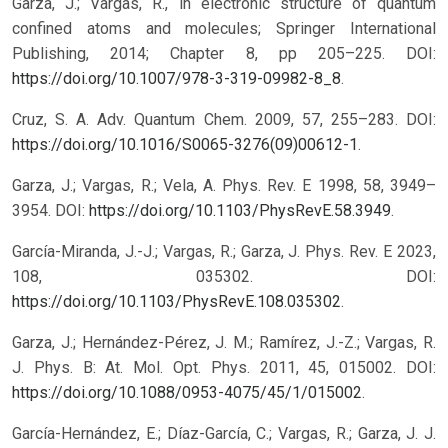
Garza, J.; Vargas, R., in electronic structure of quantum
confined atoms and molecules; Springer International
Publishing, 2014; Chapter 8, pp 205–225. DOI:
https://doi.org/10.1007/978-3-319-09982-8_8
.
Cruz, S. A. Adv. Quantum Chem. 2009, 57, 255–283. DOI:
https://doi.org/10.1016/S0065-3276(09)00612-1
.
Garza, J.; Vargas, R.; Vela, A. Phys. Rev. E 1998, 58, 3949–
3954. DOI:
https://doi.org/10.1103/PhysRevE.58.3949
.
García-Miranda, J.-J.; Vargas, R.; Garza, J. Phys. Rev. E 2023,
108, 035302. DOI:
https://doi.org/10.1103/PhysRevE.108.035302
.
Garza, J.; Hernández-Pérez, J. M.; Ramírez, J.-Z.; Vargas, R.
J. Phys. B: At. Mol. Opt. Phys. 2011, 45, 015002. DOI:
https://doi.org/10.1088/0953-4075/45/1/015002
.
García-Hernández, E.; Díaz-García, C.; Vargas, R.; Garza, J. J.