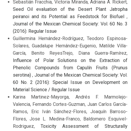
Sebastián Fracchia, Victoria Miranda, Adriana A. Rickert,
Seed Oil evaluation of the Desert Plant Jatropha
peiranoi and its Potential as Feedstock for Biofuel
,
Journal of the Mexican Chemical Society: Vol. 60 No. 3
(2016): Regular Issue
Guillermina Hernández-Rodríguez, Teodoro Espinosa-
Solares, Guadalupe Hernández-Eugenio, Matilde Villa-
García, Benito ReyesTrejo, Diana Guerra-Ramírez,
Influence of Polar Solutions on the Extraction of
Phenolic Compounds from Capulín Fruits (Prunus
serotina)
,
Journal of the Mexican Chemical Society: Vol.
60 No. 2 (2016): Special Issue on Development on
Material Science / Regular Issue
Karina Martinez-Mayorga, Andrés F. Marmolejo-
Valencia, Fernando Cortes-Guzman, Juan Carlos García-
Ramos, Eric Iván Sánchez-Flores, Joaquín Barroso-
Flores, Jose L. Medina-Franco, Baldomero Esquivel-
Rodriguez,
Toxicity Assessment of Structurally