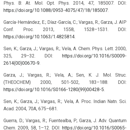
Phys. B: At. Mol. Opt. Phys. 2014, 47, 185007. DOI:
https://doi.org/10.1088/0953-4075/47/18/185007
.
García-Hernández, E.; Díaz-García, C.; Vargas, R.; Garza, J. AIP
Conf. Proc. 2013, 1558, 1528–1531. DOI:
https://doi.org/10.1063/1.4825814
.
Sen, K.; Garza, J.; Vargas, R.; Vela, A. Chem. Phys. Lett. 2000,
325, 29–32. DOI:
https://doi.org/10.1016/S0009-
2614(00)00670-9
.
Garza, J.; Vargas, R.; Vela, A.; Sen, K. J. Mol. Struc.
(THEOCHEM) 2000, 501-502, 183–188. DOI:
https://doi.org/10.1016/S0166-1280(99)00428-5
.
Sen, K.; Garza, J.; Vargas, R.; Vela, A. Proc. Indian Natn. Sci.
Acad. 2004, 70A, 675–681.
Guerra, D.; Vargas, R.; Fuentealba, P.; Garza, J. Adv. Quantum
Chem. 2009, 58, 1–12. DOI:
https://doi.org/10.1016/S0065-