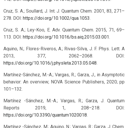
Cruz, S. A.; Soullard, J. Int. J. Quantum Chem. 2001, 83, 271–
278. DOI:
https://doi.org/10.1002/qua.1053
.
Cruz, S. A.; Ley-Koo, E. Adv. Quantum Chem. 2015, 71, 69–
113. DOI:
https://doi.org/10.1016/bs.aiq.2015.03.001
.
Aquino, N.; Flores-Riveros, A.; Rivas-Silva, J. F. Phys. Lett. A
2013, 377, 2062–2068. DOI:
https://doi.org/10.1016/j.physleta.2013.05.048
.
Martínez-Sánchez, M.-A.; Vargas, R.; Garza, J., in Asymptotic
behavior: An overview; NOVA Science Publishers, 2020; pp
101–132.
Martínez -Sánchez, M.-A.; Vargas, R.; Garza, J. Quantum
Reports 2019, 1, 208–218. DOI:
https://doi.org/10.3390/quantum1020018
.
Martínez -Sánchez, M.; Aquino, N.; Vargas, R.; Garza, J. Chem.