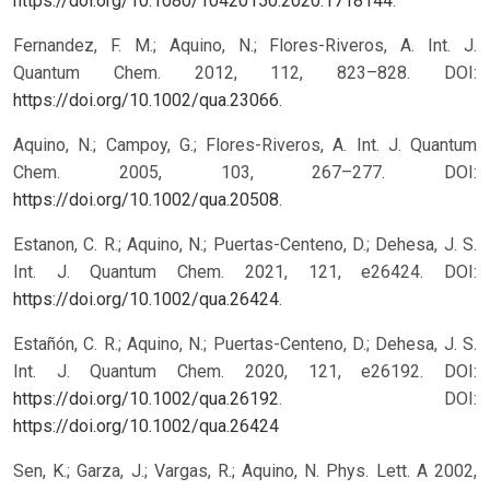
https://doi.org/10.1080/10420150.2020.1718144
.
Fernandez, F. M.; Aquino, N.; Flores-Riveros, A. Int. J.
Quantum Chem. 2012, 112, 823–828. DOI:
https://doi.org/10.1002/qua.23066
.
Aquino, N.; Campoy, G.; Flores-Riveros, A. Int. J. Quantum
Chem. 2005, 103, 267–277. DOI:
https://doi.org/10.1002/qua.20508
.
Estanon, C. R.; Aquino, N.; Puertas-Centeno, D.; Dehesa, J. S.
Int. J. Quantum Chem. 2021, 121, e26424. DOI:
https://doi.org/10.1002/qua.26424
.
Estañón, C. R.; Aquino, N.; Puertas-Centeno, D.; Dehesa, J. S.
Int. J. Quantum Chem. 2020, 121, e26192. DOI:
https://doi.org/10.1002/qua.26192
.
DOI:
https://doi.org/10.1002/qua.26424
Sen, K.; Garza, J.; Vargas, R.; Aquino, N. Phys. Lett. A 2002,