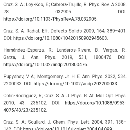
Cruz, S. A.; Ley-Koo, E.; Cabrera-Trujillo, R. Phys. Rev. A 2008,
78, 032905. DOI:
https://doi.org/10.1103/PhysRevA.78.032905
.
Cruz, S. A. Radiat. Eff. Defects Solids 2009, 164, 389–401.
DOI:
https://doi.org/10.1080/10420150902945603
.
Hernández-Esparza, R.; Landeros-Rivera, B.; Vargas, R.;
Garza, J. Ann. Phys. 2019, 531, 1800476. DOI:
https://doi.org/10.1002/andp.201800476
.
Pupyshev, V. A.; Montgomery, Jr. H. E. Ann. Phys. 2022, 534,
2200033. DOI:
https://doi.org/10.1002/andp.202200033
.
Colin-Rodriguez, R.; Cruz, S. A. J. Phys. B. At. Mol. Opt. Phys.
2010, 43, 235102. DOI:
https://doi.org/10.1088/0953-
4075/43/23/235102
.
Cruz, S. A.; Soullard, J. Chem. Phys. Lett. 2004, 391, 138–
142. DOI:
https://doi.org/10.1016/j.cplett.2004.04.099
.