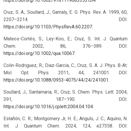
https://doi.org/10.1002/9781119683353.ch4
.
Cruz, S. A.; Soullard, J.; Gamaly, E. G. Phys. Rev. A. 1999, 60,
2207–2214. DOI:
https://doi.org/10.1103/PhysRevA.60.2207
.
Mateos-Cortés, S.; Ley-Koo, E.; Cruz, S. Int. J. Quantum
Chem. 2002, 86, 376–389. DOI:
https://doi.org/10.1002/qua.10067
.
Colin-Rodriguez, R.; Diaz-Garcia, C.; Cruz, S. A. J. Phys. B-At.
Mol. Opt. Phys. 2011, 44, 241001. DOI:
https://doi.org/10.1088/0953-4075/44/24/241001
.
Soullard, J.; Santamaria, R.; Cruz, S. Chem. Phys. Lett. 2004,
391, 187–190. DOI:
https://doi.org/10.1016/j.cplett.2004.04.104
.
Estañón, C. R.; Montgomery Jr, H. E.; Angulo, J. C.; Aquino, N.
Int. J. Quantum Chem. 2024, 124, e27358. DOI: