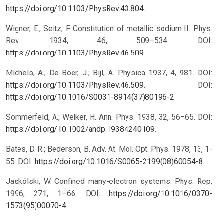
https://doi.org/10.1103/PhysRev.43.804
.
Wigner, E.; Seitz, F. Constitution of metallic sodium II. Phys.
Rev. 1934, 46, 509–534. DOI:
https://doi.org/10.1103/PhysRev.46.509
.
Michels, A.; De Boer, J.; Bijl, A. Physica 1937, 4, 981. DOI:
https://doi.org/10.1103/PhysRev.46.509
.
DOI:
https://doi.org/10.1016/S0031-8914(37)80196-2
Sommerfeld, A.; Welker, H. Ann. Phys. 1938, 32, 56–65. DOI:
https://doi.org/10.1002/andp.19384240109
.
Bates, D. R.; Bederson, B. Adv. At. Mol. Opt. Phys. 1978, 13, 1-
55. DOI:
https://doi.org/10.1016/S0065-2199(08)60054-8
.
Jaskólski, W. Confined many-electron systems. Phys. Rep.
1996, 271, 1–66. DOI:
https://doi.org/10.1016/0370-
1573(95)00070-4
.