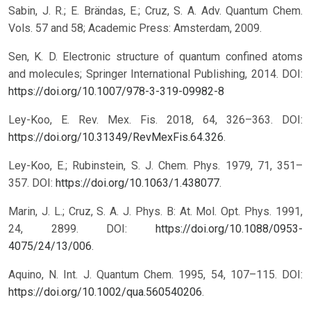
Sabin, J. R.; E. Brändas, E.; Cruz, S. A. Adv. Quantum Chem.
Vols. 57 and 58; Academic Press: Amsterdam, 2009.
Sen, K. D. Electronic structure of quantum confined atoms
and molecules; Springer International Publishing, 2014.
DOI:
https://doi.org/10.1007/978-3-319-09982-8
Ley-Koo, E. Rev. Mex. Fis. 2018, 64, 326–363. DOI:
https://doi.org/10.31349/RevMexFis.64.326
.
Ley-Koo, E.; Rubinstein, S. J. Chem. Phys. 1979, 71, 351–
357. DOI:
https://doi.org/10.1063/1.438077
.
Marin, J. L.; Cruz, S. A. J. Phys. B: At. Mol. Opt. Phys. 1991,
24, 2899. DOI:
https://doi.org/10.1088/0953-
4075/24/13/006
.
Aquino, N. Int. J. Quantum Chem. 1995, 54, 107–115. DOI:
https://doi.org/10.1002/qua.560540206
.