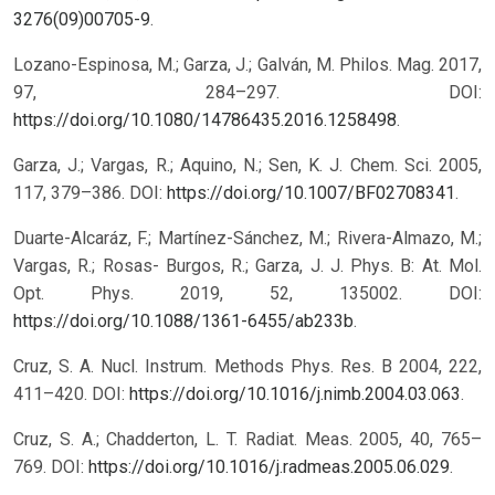
3276(09)00705-9
.
Lozano-Espinosa, M.; Garza, J.; Galván, M. Philos. Mag. 2017,
97, 284–297. DOI:
https://doi.org/10.1080/14786435.2016.1258498
.
Garza, J.; Vargas, R.; Aquino, N.; Sen, K. J. Chem. Sci. 2005,
117, 379–386. DOI:
https://doi.org/10.1007/BF02708341
.
Duarte-Alcaráz, F.; Martínez-Sánchez, M.; Rivera-Almazo, M.;
Vargas, R.; Rosas- Burgos, R.; Garza, J. J. Phys. B: At. Mol.
Opt. Phys. 2019, 52, 135002. DOI:
https://doi.org/10.1088/1361-6455/ab233b
.
Cruz, S. A. Nucl. Instrum. Methods Phys. Res. B 2004, 222,
411–420. DOI:
https://doi.org/10.1016/j.nimb.2004.03.063
.
Cruz, S. A.; Chadderton, L. T. Radiat. Meas. 2005, 40, 765–
769. DOI:
https://doi.org/10.1016/j.radmeas.2005.06.029
.