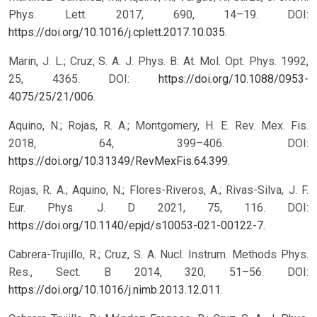
Phys. Lett. 2017, 690, 14–19. DOI:
https://doi.org/10.1016/j.cplett.2017.10.035
.
Marin, J. L.; Cruz, S. A. J. Phys. B: At. Mol. Opt. Phys. 1992,
25, 4365. DOI:
https://doi.org/10.1088/0953-
4075/25/21/006
.
Aquino, N.; Rojas, R. A.; Montgomery, H. E. Rev. Mex. Fis.
2018, 64, 399–406. DOI:
https://doi.org/10.31349/RevMexFis.64.399
.
Rojas, R. A.; Aquino, N.; Flores-Riveros, A.; Rivas-Silva, J. F.
Eur. Phys. J. D 2021, 75, 116. DOI:
https://doi.org/10.1140/epjd/s10053-021-00122-7
.
Cabrera-Trujillo, R.; Cruz, S. A. Nucl. Instrum. Methods Phys.
Res., Sect. B 2014, 320, 51–56. DOI:
https://doi.org/10.1016/j.nimb.2013.12.011
.