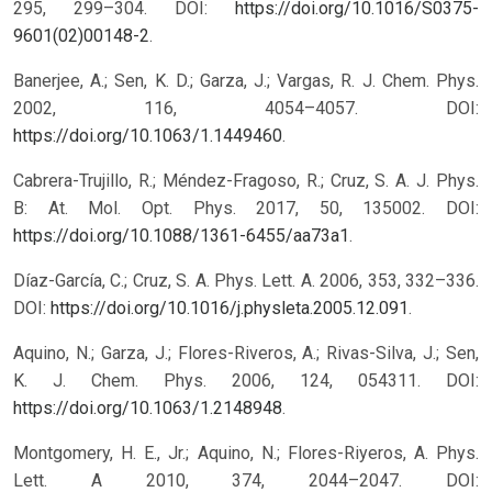
295, 299–304. DOI:
https://doi.org/10.1016/S0375-
9601(02)00148-2
.
Banerjee, A.; Sen, K. D.; Garza, J.; Vargas, R. J. Chem. Phys.
2002, 116, 4054–4057. DOI:
https://doi.org/10.1063/1.1449460
.
Cabrera-Trujillo, R.; Méndez-Fragoso, R.; Cruz, S. A. J. Phys.
B: At. Mol. Opt. Phys. 2017, 50, 135002. DOI:
https://doi.org/10.1088/1361-6455/aa73a1
.
Díaz-García, C.; Cruz, S. A. Phys. Lett. A. 2006, 353, 332–336.
DOI:
https://doi.org/10.1016/j.physleta.2005.12.091
.
Aquino, N.; Garza, J.; Flores-Riveros, A.; Rivas-Silva, J.; Sen,
K. J. Chem. Phys. 2006, 124, 054311. DOI:
https://doi.org/10.1063/1.2148948
.
Montgomery, H. E., Jr.; Aquino, N.; Flores-Riyeros, A. Phys.
Lett. A 2010, 374, 2044–2047. DOI: