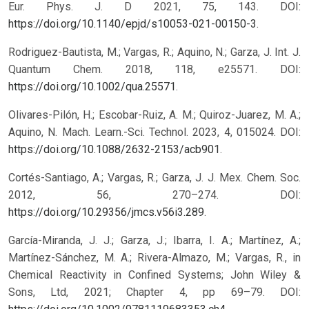
Eur. Phys. J. D 2021, 75, 143. DOI:
https://doi.org/10.1140/epjd/s10053-021-00150-3
.
Rodriguez-Bautista, M.; Vargas, R.; Aquino, N.; Garza, J. Int. J.
Quantum Chem. 2018, 118, e25571. DOI:
https://doi.org/10.1002/qua.25571
.
Olivares-Pilón, H.; Escobar-Ruiz, A. M.; Quiroz-Juarez, M. A.;
Aquino, N. Mach. Learn.-Sci. Technol. 2023, 4, 015024. DOI:
https://doi.org/10.1088/2632-2153/acb901
.
Cortés-Santiago, A.; Vargas, R.; Garza, J. J. Mex. Chem. Soc.
2012, 56, 270–274. DOI:
https://doi.org/10.29356/jmcs.v56i3.289
.
García-Miranda, J. J.; Garza, J.; Ibarra, I. A.; Martínez, A.;
Martínez-Sánchez, M. A.; Rivera-Almazo, M.; Vargas, R., in
Chemical Reactivity in Confined Systems; John Wiley &
Sons, Ltd, 2021; Chapter 4, pp 69–79. DOI: