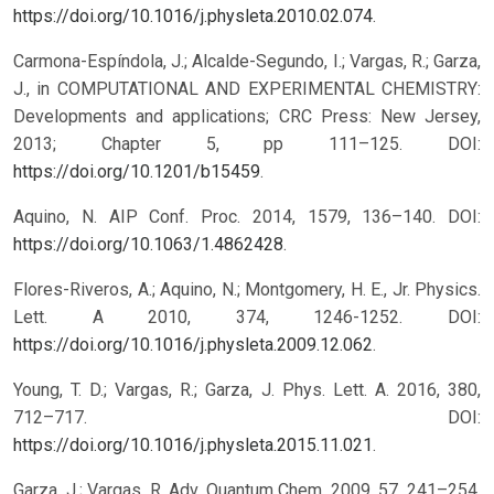
https://doi.org/10.1016/j.physleta.2010.02.074
.
Carmona-Espíndola, J.; Alcalde-Segundo, I.; Vargas, R.; Garza,
J., in COMPUTATIONAL AND EXPERIMENTAL CHEMISTRY:
Developments and applications; CRC Press: New Jersey,
2013; Chapter 5, pp 111–125. DOI:
https://doi.org/10.1201/b15459
.
Aquino, N. AIP Conf. Proc. 2014, 1579, 136–140. DOI:
https://doi.org/10.1063/1.4862428
.
Flores-Riveros, A.; Aquino, N.; Montgomery, H. E., Jr. Physics.
Lett. A 2010, 374, 1246-1252. DOI:
https://doi.org/10.1016/j.physleta.2009.12.062
.
Young, T. D.; Vargas, R.; Garza, J. Phys. Lett. A. 2016, 380,
712–717. DOI:
https://doi.org/10.1016/j.physleta.2015.11.021
.
Garza, J.; Vargas, R. Adv. Quantum Chem. 2009, 57, 241–254.