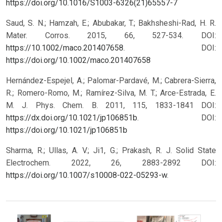
https://doi.org/10.1016/S1003-6326(21)65557-7
Saud, S. N.; Hamzah, E.; Abubakar, T.; Bakhsheshi-Rad, H. R.
Mater. Corros. 2015, 66, 527-534. DOI:
https://10.1002/maco.201407658
.
DOI:
https://doi.org/10.1002/maco.201407658
Hernández-Espejel, A.; Palomar-Pardavé, M.; Cabrera-Sierra,
R.; Romero-Romo, M.; Ramírez-Silva, M. T.; Arce-Estrada, E.
M. J. Phys. Chem. B. 2011, 115, 1833-1841 DOI:
https://dx.doi.org/10.1021/jp106851b
.
DOI:
https://doi.org/10.1021/jp106851b
Sharma, R.; Ullas, A. V.; Ji1, G.; Prakash, R. J. Solid State
Electrochem. 2022, 26, 2883-2892 DOI:
https://doi.org/10.1007/s10008-022-05293-w
.