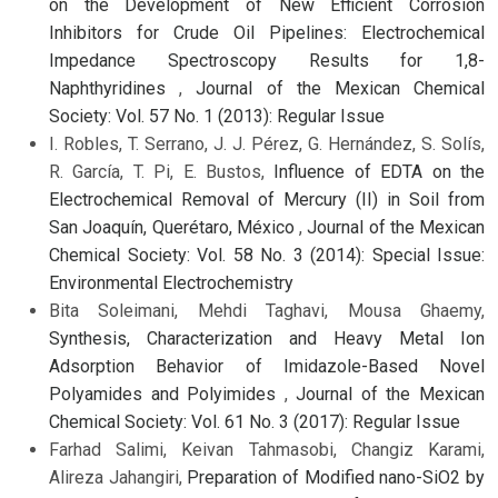
on the Development of New Efficient Corrosion
Inhibitors for Crude Oil Pipelines: Electrochemical
Impedance Spectroscopy Results for 1,8-
Naphthyridines
,
Journal of the Mexican Chemical
Society: Vol. 57 No. 1 (2013): Regular Issue
I. Robles, T. Serrano, J. J. Pérez, G. Hernández, S. Solís,
R. García, T. Pi, E. Bustos,
Influence of EDTA on the
Electrochemical Removal of Mercury (II) in Soil from
San Joaquín, Querétaro, México
,
Journal of the Mexican
Chemical Society: Vol. 58 No. 3 (2014): Special Issue:
Environmental Electrochemistry
Bita Soleimani, Mehdi Taghavi, Mousa Ghaemy,
Synthesis, Characterization and Heavy Metal Ion
Adsorption Behavior of Imidazole-Based Novel
Polyamides and Polyimides
,
Journal of the Mexican
Chemical Society: Vol. 61 No. 3 (2017): Regular Issue
Farhad Salimi, Keivan Tahmasobi, Changiz Karami,
Alireza Jahangiri,
Preparation of Modified nano-SiO2 by