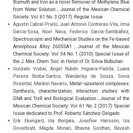
Bismuth and Iron as a novel Remover of Methylene Blue
from Water Solution
,
Journal of the Mexican Chemical
Society: Vol. 61 No. 3 (2017): Regular Issue
Agustín Cabral-Prieto, Juan Antonio Contreras-Vite, Irma
García-Sosa, Noel Nava, Federico García-Santibáñez,
Spectroscopic and Mechanical Studies on the Fe-based
Amorphous Alloy 2605SA1
,
Journal of the Mexican
Chemical Society: Vol. 54 No. 1 (2010): Special Issue of
the J. Mex. Chem. Soc. in Honor of Dr. Silvia Bulbulian
Gonzalo Visbal, Angel Rubén Higuera-Padilla, Luana
Pereira Borba-Santos, Wanderley de Souza, Sonia
Rozental, Maribel Navarro,
Metal–azasterol complexes:
Synthesis, characterization, interaction studies with
DNA and TrxR and Biological Evaluation
,
Journal of the
Mexican Chemical Society: Vol. 61 No. 2 (2017): Special
Issue dedicated to Prof. Roberto Sánchez-Delgado
Erik Ekengard, Ida Bergare, Josefine Hansson, Isa
Doverbratt, Magda Monari, Bhavna Gordhan, Bavesh