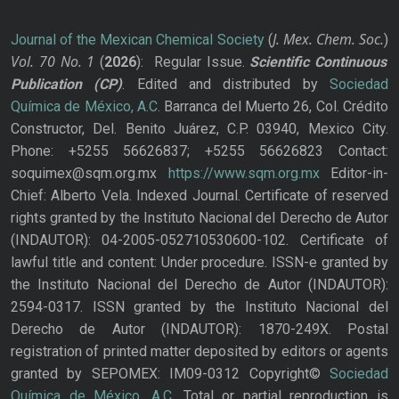
J. Mex. Chem. Soc.
Journal of the Mexican Chemical Society
(
)
Vol. 70
No.
1
(
2026
): Regular Issue.
Scientific Continuous
Publication
(CP)
. Edited and distributed by
Sociedad
Química de México, A.C.
Barranca del Muerto 26, Col. Crédito
Constructor, Del. Benito Juárez, C.P. 03940, Mexico City.
Phone: +5255 56626837; +5255 56626823 Contact:
soquimex@sqm.org.mx
https://www.sqm.org.mx
Editor-in-
Chief: Alberto Vela. Indexed Journal. Certificate of reserved
rights granted by the Instituto Nacional del Derecho de Autor
(INDAUTOR): 04-2005-052710530600-102. Certificate of
lawful title and content: Under procedure. ISSN-e granted by
the Instituto Nacional del Derecho de Autor (INDAUTOR):
2594-0317. ISSN granted by the Instituto Nacional del
Derecho de Autor (INDAUTOR): 1870-249X. Postal
registration of printed matter deposited by editors or agents
granted by SEPOMEX: IM09-0312 Copyright©
Sociedad
Química de México, A.C.
Total or partial reproduction is