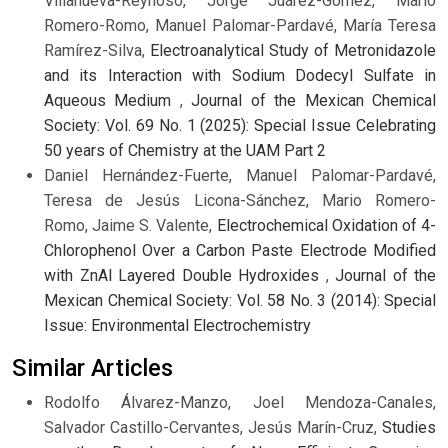
Villanueva-Reynoso, Jorge Juárez-Gómez, Mario
Romero-Romo, Manuel Palomar-Pardavé, María Teresa
Ramírez-Silva,
Electroanalytical Study of Metronidazole
and its Interaction with Sodium Dodecyl Sulfate in
Aqueous Medium
,
Journal of the Mexican Chemical
Society: Vol. 69 No. 1 (2025): Special Issue Celebrating
50 years of Chemistry at the UAM Part 2
Daniel Hernández-Fuerte, Manuel Palomar-Pardavé,
Teresa de Jesús Licona-Sánchez, Mario Romero-
Romo, Jaime S. Valente,
Electrochemical Oxidation of 4-
Chlorophenol Over a Carbon Paste Electrode Modified
with ZnAl Layered Double Hydroxides
,
Journal of the
Mexican Chemical Society: Vol. 58 No. 3 (2014): Special
Issue: Environmental Electrochemistry
Similar Articles
Rodolfo Álvarez-Manzo, Joel Mendoza-Canales,
Salvador Castillo-Cervantes, Jesús Marín-Cruz,
Studies