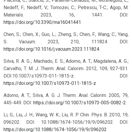
Placinta, C.; Stanciu, S.; Panainte-Lehadus, M.; Mosnegutu, E.;
Nedeff, F.; Nedeff, V.; Tomozei, C.; Petrescu, T-C.; Agop, M.
Materials. 2023, 16, 1441. DOI:
https://doi.org/10.3390/ma16041441
.
Chen, S.; Chen, X.; Guo, L.; Zheng, S.; Chen, F.; Wang, C.; Yang,
S. Vacuum. 2023, 210, 111824. DOI:
https://doi.org/10.1016/j.vacuum.2023.111824
.
Silva, R. A. G..; Machado, E. S.; Adorno, A. T.; Magdalena, A. G.;
Carvalho, T. M. J. Therm. Anal. Calorim. 2012, 109, 927-931.
DOI:10.1007/s10973-011-1815-z.
DOI:
https://doi.org/10.1007/s10973-011-1815-z
Adorno, A. T.; Silva, A. G. J. Therm. Anal. Calorim. 2005, 79,
445-449. DOI:
https://doi.org/10.1007/s10973-005-0082-2
.
Li, G.; Liu, J. H.; Wang, W. K.; Liu, R. P. Chin. Phys. B. 2010, 19,
096202. DOI: 10.1088/1674-1056/19/9/096202.
DOI:
https://doi.org/10.1088/1674-1056/19/9/096202