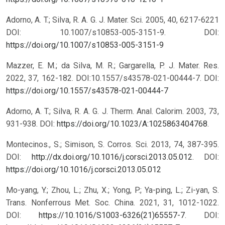
Adorno, A. T.; Silva, R. A. G. J. Mater. Sci. 2005, 40, 6217-6221
DOI: 10.1007/s10853-005-3151-9.
DOI:
https://doi.org/10.1007/s10853-005-3151-9
Mazzer, E. M.; da Silva, M. R.; Gargarella, P. J. Mater. Res.
2022, 37, 162-182. DOI:10.1557/s43578-021-00444-7.
DOI:
https://doi.org/10.1557/s43578-021-00444-7
Adorno, A. T.; Silva, R. A. G. J. Therm. Anal. Calorim. 2003, 73,
931-938. DOI:
https://doi.org/10.1023/A:1025863404768
.
Montecinos., S.; Simison, S. Corros. Sci. 2013, 74, 387-395.
DOI:
http://dx.doi.org/10.1016/j.corsci.2013.05.012
.
DOI:
https://doi.org/10.1016/j.corsci.2013.05.012
Mo-yang, Y.; Zhou, L.; Zhu, X.; Yong, P.; Ya-ping, L.; Zi-yan, S.
Trans. Nonferrous Met. Soc. China. 2021, 31, 1012-1022.
DOI:
https://10.1016/S1003-6326(21)65557-7
.
DOI: