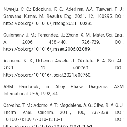
Nwaeju, C. C.; Edoziuno, F. O.; Adediran, A.A.; Tuaweri, T. J.;
Saravana Kumar, M. Results Eng. 2021, 12, 100295. DOI:
https://doi.org/10.1016/j.rineng.2021.100295
.
Guilemany, J. M.; Fernandez, J.; Zhang, X. M.; Mater. Sci. Eng.,
A. 2006, 438-440, 726-729. DOI:
https://doi.org/10.1016/j.msea.2006.02.089
.
Alaneme, K. K.; Uchenna Anaele, J.; Okotete, E. A. Sci. Afr.
2021, 12, e00760. DOI:
https://doi.org/10.1016/j.sciaf.2021.e00760
.
ASM Handbook., in: Alloy Phase Diagrams, ASM
International, USA, 1992, 44.
Carvalho, T. M.; Adorno, A. T.; Magdalena, A. G.; Silva, R. A. G. J.
Therm. Anal. Calorim. 2011, 106, 333-338. DOI:
10.1007/s10973-010-1210-1.
DOI:
https://doi.org/10.1007/s10973-010-1210-1