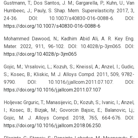
Gustmann, T.; Dos Santos, J. M.; Gargarella, P.; Kuhn, U.; Van
Humbeec, J.; Pauly, S. Shap. Mem. Superelasticity. 2017, 3,
24-36. DOI: 10.1007/s40830-016-0088-6.
DOI:
https://doi.org/10.1007/s40830-016-0088-6
Mohammed Dawood, N.; Kadhim Abid Ali, A. R. Key Eng.
Mater. 2022, 911, 96-102. DOI: 10.4028/p-3jm065.
DOI:
https://doi.org/10.4028/p-3jm065
Gojic, M.; Vrsalovic, L.; Kozuh, S.; Kneissl, A.; Anzel, I.; Gudic,
S.; Kosec, B.; Kliskic, M. J. Alloys Compd. 2011, 509, 9782-
9790. DOI: 10.1016/j.jallcom.2011.07.107.
DOI:
https://doi.org/10.1016/j.jallcom.2011.07.107
Holjevac Grguric, T.; Manasijevic, D.; Kozuh, S.; Ivanic, I.; Anzel,
I.; Kosec, B.; Bizjak, M.; Govorcin Bajsic, E.; Balanovic, Lj.;
Gojic, M. J. Alloys Compd. 2018, 765, 664-676. DOI:
https://doi.org/10.1016/j.jallcom.2018.06.250
.