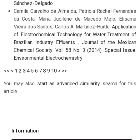
Sánchez-Delgado
Camila Carvalho de Almeida, Patricia Rachel Fernandes
da Costa, Maria Jucilene de Macedo Melo, Elisama
Vieira dos Santos, Carlos A. Martínez-Huitle,
Application
of Electrochemical Technology for Water Treatment of
Brazilian Industry Effluents
,
Journal of the Mexican
Chemical Society: Vol. 58 No. 3 (2014): Special Issue:
Environmental Electrochemistry
<<
<
1
2
3
4
5
6
7
8
9
10
>
>>
You may also
start an advanced similarity search
for this
article.
Information