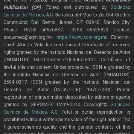
Publication
(CP)
. Edited and distributed by
Sociedad
Química de México, A.C.
Barranca del Muerto 26, Col. Crédito
Constructor, Del. Benito Juárez, C.P. 03940, Mexico City.
Phone: +5255 56626837; +5255 56626823 Contact:
soquimex@sqm.org.mx
https://www.sqm.org.mx
Editor-in-
Chief: Alberto Vela. Indexed Journal. Certificate of reserved
rights granted by the Instituto Nacional del Derecho de Autor
(INDAUTOR): 04-2005-052710530600-102. Certificate of
lawful title and content: Under procedure. ISSN-e granted by
the Instituto Nacional del Derecho de Autor (INDAUTOR):
2594-0317. ISSN granted by the Instituto Nacional del
Derecho de Autor (INDAUTOR): 1870-249X. Postal
registration of printed matter deposited by editors or agents
granted by SEPOMEX: IM09-0312 Copyright©
Sociedad
Química de México, A.C.
Total or partial reproduction is
prohibited without written permission of the right holder. The
Figures/schemes quality and the general contents of this