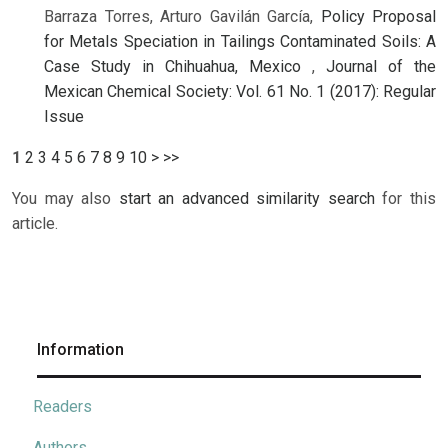
Barraza Torres, Arturo Gavilán García,
Policy Proposal
for Metals Speciation in Tailings Contaminated Soils: A
Case Study in Chihuahua, Mexico
,
Journal of the
Mexican Chemical Society: Vol. 61 No. 1 (2017): Regular
Issue
1
2
3
4
5
6
7
8
9
10
>
>>
You may also
start an advanced similarity search
for this
article.
Information
Readers
Authors