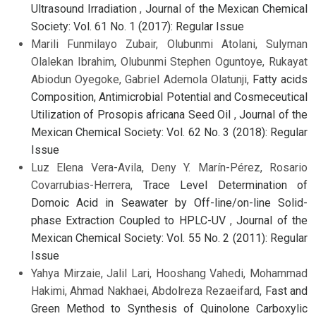
Ultrasound Irradiation
,
Journal of the Mexican Chemical
Society: Vol. 61 No. 1 (2017): Regular Issue
Marili Funmilayo Zubair, Olubunmi Atolani, Sulyman
Olalekan Ibrahim, Olubunmi Stephen Oguntoye, Rukayat
Abiodun Oyegoke, Gabriel Ademola Olatunji,
Fatty acids
Composition, Antimicrobial Potential and Cosmeceutical
Utilization of Prosopis africana Seed Oil
,
Journal of the
Mexican Chemical Society: Vol. 62 No. 3 (2018): Regular
Issue
Luz Elena Vera-Avila, Deny Y. Marín-Pérez, Rosario
Covarrubias-Herrera,
Trace Level Determination of
Domoic Acid in Seawater by Off-line/on-line Solid-
phase Extraction Coupled to HPLC-UV
,
Journal of the
Mexican Chemical Society: Vol. 55 No. 2 (2011): Regular
Issue
Yahya Mirzaie, Jalil Lari, Hooshang Vahedi, Mohammad
Hakimi, Ahmad Nakhaei, Abdolreza Rezaeifard,
Fast and
Green Method to Synthesis of Quinolone Carboxylic