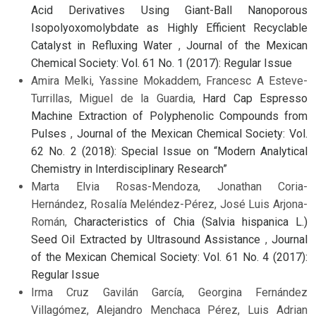
Acid Derivatives Using Giant-Ball Nanoporous
Isopolyoxomolybdate as Highly Efficient Recyclable
Catalyst in Refluxing Water
,
Journal of the Mexican
Chemical Society: Vol. 61 No. 1 (2017): Regular Issue
Amira Melki, Yassine Mokaddem, Francesc A Esteve-
Turrillas, Miguel de la Guardia,
Hard Cap Espresso
Machine Extraction of Polyphenolic Compounds from
Pulses
,
Journal of the Mexican Chemical Society: Vol.
62 No. 2 (2018): Special Issue on “Modern Analytical
Chemistry in Interdisciplinary Research”
Marta Elvia Rosas-Mendoza, Jonathan Coria-
Hernández, Rosalía Meléndez-Pérez, José Luis Arjona-
Román,
Characteristics of Chia (Salvia hispanica L.)
Seed Oil Extracted by Ultrasound Assistance
,
Journal
of the Mexican Chemical Society: Vol. 61 No. 4 (2017):
Regular Issue
Irma Cruz Gavilán García, Georgina Fernández
Villagómez, Alejandro Menchaca Pérez, Luis Adrian