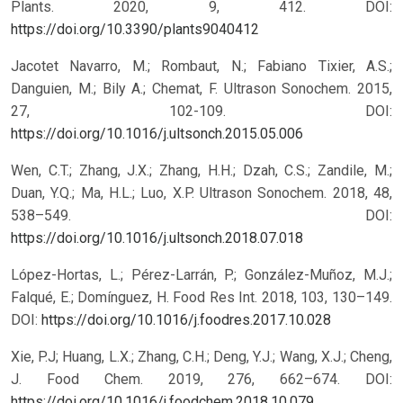
Plants. 2020, 9, 412.
DOI:
https://doi.org/10.3390/plants9040412
Jacotet Navarro, M.; Rombaut, N.; Fabiano Tixier, A.S.;
Danguien, M.; Bily A.; Chemat, F. Ultrason Sonochem. 2015,
27, 102-109.
DOI:
https://doi.org/10.1016/j.ultsonch.2015.05.006
Wen, C.T.; Zhang, J.X.; Zhang, H.H.; Dzah, C.S.; Zandile, M.;
Duan, Y.Q.; Ma, H.L.; Luo, X.P. Ultrason Sonochem. 2018, 48,
538–549.
DOI:
https://doi.org/10.1016/j.ultsonch.2018.07.018
López-Hortas, L.; Pérez-Larrán, P.; González-Muñoz, M.J.;
Falqué, E.; Domínguez, H. Food Res Int. 2018, 103, 130–149.
DOI:
https://doi.org/10.1016/j.foodres.2017.10.028
Xie, P.J; Huang, L.X.; Zhang, C.H.; Deng, Y.J.; Wang, X.J.; Cheng,
J. Food Chem. 2019, 276, 662–674.
DOI:
https://doi.org/10.1016/j.foodchem.2018.10.079