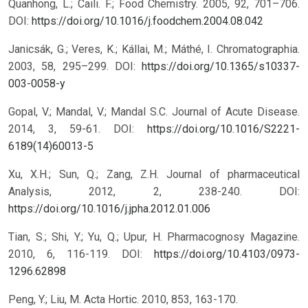
Quanhong, L.; Caili. F.; Food Chemistry. 2005, 92, 701–706.
DOI:
https://doi.org/10.1016/j.foodchem.2004.08.042
Janicsák, G.; Veres, K.; Kállai, M.; Máthé, I. Chromatographia.
2003, 58, 295–299.
DOI:
https://doi.org/10.1365/s10337-
003-0058-y
Gopal, V.; Mandal, V.; Mandal S.C. Journal of Acute Disease.
2014, 3, 59-61.
DOI:
https://doi.org/10.1016/S2221-
6189(14)60013-5
Xu, X.H.; Sun, Q.; Zang, Z.H. Journal of pharmaceutical
Analysis, 2012, 2, 238-240.
DOI:
https://doi.org/10.1016/j.jpha.2012.01.006
Tian, S.; Shi, Y.; Yu, Q.; Upur, H. Pharmacognosy Magazine.
2010, 6, 116-119.
DOI:
https://doi.org/10.4103/0973-
1296.62898
Peng, Y.; Liu, M. Acta Hortic. 2010, 853, 163-170.