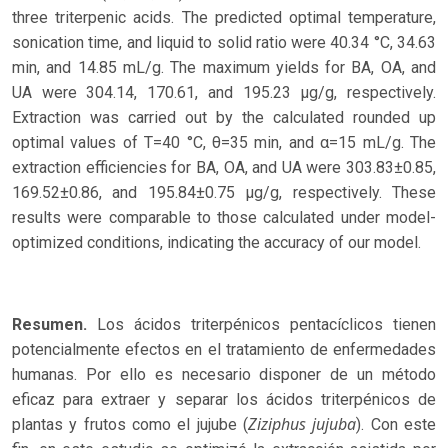
three triterpenic acids. The predicted optimal temperature,
sonication time, and liquid to solid ratio were 40.34 °C, 34.63
min, and 14.85 mL/g. The maximum yields for BA, OA, and
UA were 304.14, 170.61, and 195.23 µg/g, respectively.
Extraction was carried out by the calculated rounded up
optimal values of T=40 °C, θ=35 min, and α=15 mL/g. The
extraction efficiencies for BA, OA, and UA were 303.83±0.85,
169.52±0.86, and 195.84±0.75 µg/g, respectively. These
results were comparable to those calculated under model-
optimized conditions, indicating the accuracy of our model.
Resumen.
Los ácidos triterpénicos pentacíclicos tienen
potencialmente efectos en el tratamiento de enfermedades
humanas. Por ello es necesario disponer de un método
eficaz para extraer y separar los ácidos triterpénicos de
Ziziphus jujuba
plantas y frutos como el jujube (
). Con este