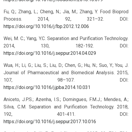
Fu, Q.; Zhang, L.; Cheng, N.; Jia, M.; Zhang, Y. Food Bioprod
Process. 2014, 92, 321–32.
DOI:
https://doi.org/10.1016/j.fbp.2012.12.006
Wei, M. C.; Yang, Y.C. Separation and Purification Technology.
2014, 130, 182-192.
DOI:
https://doi.org/10.1016/j.seppur.2014.04.029
Wua, H.; Li, G.; Liu, S.; Liu, D.; Chen, G.; Hu, N.; Suo, Y.; You, J.
Journal of Pharmaceutical and Biomedical Analysis. 2015,
107, 98–107.
DOI:
https://doi.org/10.1016/j.jpba.2014.10.031
Aniceto, J.P.S.; Azenha, I.S.; Domingues, F.M.J.; Mendes, A.;
Silva, C.M. Separation and Purification Technology. 2018,
192, 401-411.
DOI:
https://doi.org/10.1016/j.seppur.2017.10.016