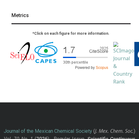
Metrics
*Click on each figure for more information.
J. Mex. Chem. Soc.
Journal of the Mexican Chemical Society
(
)
Vol. 70
No.
1
(
2026
): Regular Issue.
Scientific Continuous