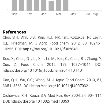
References
Choi, S.H.; Ahn, J.B.; Kim, H.J.; NK, I.m.; Kozukue, N.; Levin,
C.E.; Friedman, M. J Agric Food chem. 2012, 60, 10245–
10255.
DOI:
https://doi.org/10.1021/jf302848u
Kou, X.; Chen, Q. ; Li, X . ; Li, M.; Kan, C.; Chen, B. ; Zhang, Y.;
Xue, Z. Food Chem. 2015, 173, 1037–1044.
DOI:
https://doi.org/10.1016/j.foodchem.2014.10.110
Gao, Q.H.; Wu, C.S.; Wang, M. J Agric Food Chem. 2013, 61,
3351−3363.
DOI:
https://doi.org/10.1021/jf4007032
Cichewicz, R.H.; Kouzi, S.A. Med Res Rev. 2004, 24, 90– 114.
DOI:
https://doi.org/10.1002/med.10053