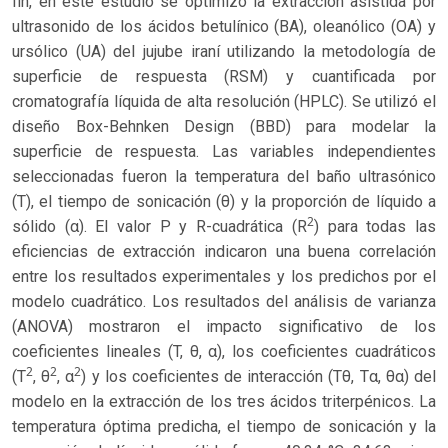
fin, en este estudio se optimizó la extracción asistida por
ultrasonido de los ácidos betulínico (BA), oleanólico (OA) y
ursólico (UA) del jujube iraní utilizando la metodología de
superficie de respuesta (RSM) y cuantificada por
cromatografía líquida de alta resolución (HPLC). Se utilizó el
diseño Box-Behnken Design (BBD) para modelar la
superficie de respuesta. Las variables independientes
seleccionadas fueron la temperatura del baño ultrasónico
(T), el tiempo de sonicación (θ) y la proporción de líquido a
2
sólido (α). El valor P y R-cuadrática (R
) para todas las
eficiencias de extracción indicaron una buena correlación
entre los resultados experimentales y los predichos por el
modelo cuadrático. Los resultados del análisis de varianza
(ANOVA) mostraron el impacto significativo de los
coeficientes lineales (T, θ, α), los coeficientes cuadráticos
2
2
2
(T
, θ
, α
) y los coeficientes de interacción (Tθ, Tα, θα) del
modelo en la extracción de los tres ácidos triterpénicos. La
temperatura óptima predicha, el tiempo de sonicación y la