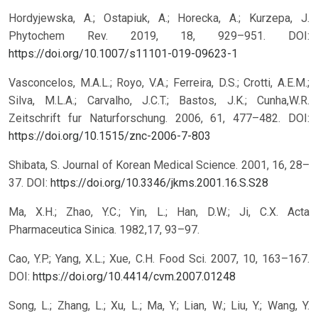
Hordyjewska, A.; Ostapiuk, A.; Horecka, A.; Kurzepa, J.
Phytochem Rev. 2019, 18, 929–951.
DOI:
https://doi.org/10.1007/s11101-019-09623-1
Vasconcelos, M.A.L.; Royo, V.A.; Ferreira, D.S.; Crotti, A.E.M.;
Silva, M.L.A.; Carvalho, J.C.T.; Bastos, J.K.; Cunha,W.R.
Zeitschrift fur Naturforschung. 2006, 61, 477–482.
DOI:
https://doi.org/10.1515/znc-2006-7-803
Shibata, S. Journal of Korean Medical Science. 2001, 16, 28–
37.
DOI:
https://doi.org/10.3346/jkms.2001.16.S.S28
Ma, X.H.; Zhao, Y.C.; Yin, L.; Han, D.W.; Ji, C.X. Acta
Pharmaceutica Sinica. 1982,17, 93–97.
Cao, Y.P.; Yang, X.L.; Xue, C.H. Food Sci. 2007, 10, 163–167.
DOI:
https://doi.org/10.4414/cvm.2007.01248
Song, L.; Zhang, L.; Xu, L.; Ma, Y.; Lian, W.; Liu, Y.; Wang, Y.