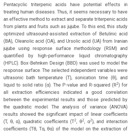
Pentacyclic triterpenic acids have potential effects in
treating human diseases. Thus, it seems necessary to have
an effective method to extract and separate triterpenic acids
from plants and fruits such as jujube. To this end, this study
optimized ultrasound-assisted extraction of Betulinic acid
(BA), Oleanolic acid (OA), and Ursolic acid (UA) from Iranian
jujube using response surface methodology (RSM) and
quantified by high-performance liquid chromatography
(HPLC). Box-Behnken Design (BBD) was used to model the
response surface. The selected independent variables were
ultrasonic bath temperature (T), sonication time (θ), and
2
liquid to solid ratio (α). The P-value and R-squared (R
) for
all extraction efficiencies indicated a good correlation
between the experimental results and those predicted by
the quadratic model. The analysis of variance (ANOVA)
results showed the significant impact of linear coefficients
2
2
2
(T, θ, α), quadratic coefficients (T
, θ
, α
), and interaction
coefficients (Tθ, Tα, θα) of the model on the extraction of