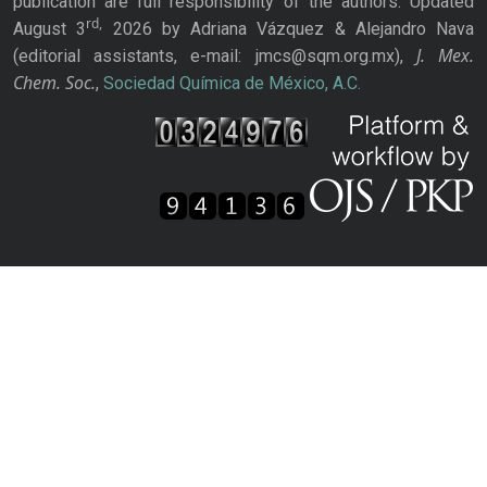
publication are full responsibility of the authors. Updated
rd,
August 3
2026 by Adriana Vázquez & Alejandro Nava
J. Mex.
(editorial assistants, e-mail: jmcs@sqm.org.mx),
Chem. Soc.
,
Sociedad Química de México, A.C.