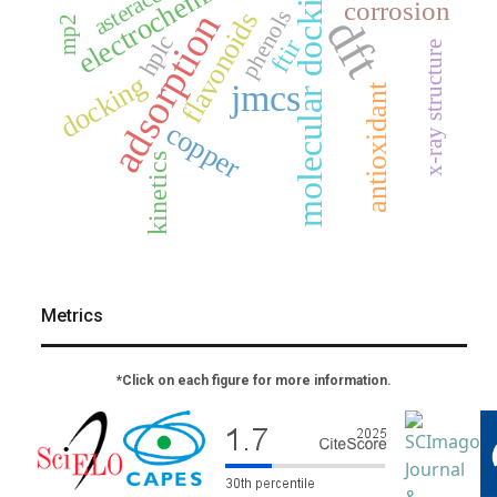
electrochemistry
molecular docking
asteraceae
corrosion
phenols
adsorption
flavonoids
dft
mp2
hplc
ftir
x-ray structure
docking
jmcs
antioxidant
copper
kinetics
Metrics
*Click on each figure for more information.