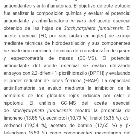
antioxidantes y antiinflamatorias. El objetivo de este estudio
fue analizar la composición química y evaluar el potencial
in vitro
antioxidante y antiinflamatorio
del aceite esencial
Stachytarpheta jamaicensis
obtenido de las hojas de
. El
aceite esencial (EO, por sus siglas en inglés) se extrajo
mediante técnicas de hidrodestilación y sus componentes
se analizaron mediante técnicas de cromatografía de gases
y espectrometría de masas (GC-MS). El potencial
antioxidante del aceite esencial se evaluó utilizando
ensayos con 2,2-difenil-1-picrilhidrazilo (DPPH) y evaluando
el poder reductor de iones férricos (FRAP). La capacidad
antiinflamatoria se evaluó mediante la inhibición de la
hemólisis de los glóbulos rojos inducida por calor e
hipotonia. El análisis GC-MS del aceite esencial
Stachytarpheta jamaicensis
de
mostró la presencia de
cis
limoneno (13,85 %), eucaliptol (10,73 %), linalol (5,36 %),
-
verbenol (19,54 %), acetato de bornilo (12,65 %) y β-
felandreno (5,59 %) como componentes mayoritarios del