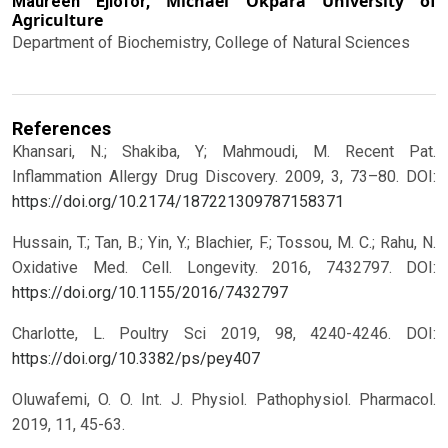
Michael Okpara University of
Maureen Ejiofor,
Agriculture
Department of Biochemistry, College of Natural Sciences
References
Khansari, N.; Shakiba, Y; Mahmoudi, M. Recent Pat.
Inflammation Allergy Drug Discovery. 2009, 3, 73–80.
DOI:
https://doi.org/10.2174/187221309787158371
Hussain, T.; Tan, B.; Yin, Y.; Blachier, F.; Tossou, M. C.; Rahu, N.
Oxidative Med. Cell. Longevity. 2016, 7432797.
DOI:
https://doi.org/10.1155/2016/7432797
Charlotte, L. Poultry Sci 2019, 98, 4240-4246.
DOI:
https://doi.org/10.3382/ps/pey407
Oluwafemi, O. O. Int. J. Physiol. Pathophysiol. Pharmacol.
2019, 11, 45-63.