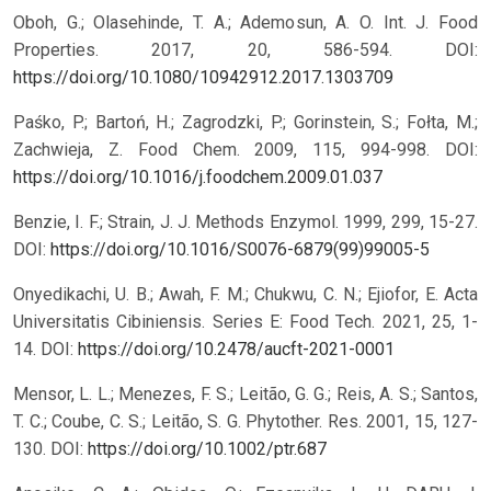
Oboh, G.; Olasehinde, T. A.; Ademosun, A. O. Int. J. Food
Properties. 2017, 20, 586-594.
DOI:
https://doi.org/10.1080/10942912.2017.1303709
Paśko, P.; Bartoń, H.; Zagrodzki, P.; Gorinstein, S.; Fołta, M.;
Zachwieja, Z. Food Chem. 2009, 115, 994-998.
DOI:
https://doi.org/10.1016/j.foodchem.2009.01.037
Benzie, I. F.; Strain, J. J. Methods Enzymol. 1999, 299, 15-27.
DOI:
https://doi.org/10.1016/S0076-6879(99)99005-5
Onyedikachi, U. B.; Awah, F. M.; Chukwu, C. N.; Ejiofor, E. Acta
Universitatis Cibiniensis. Series E: Food Tech. 2021, 25, 1-
14.
DOI:
https://doi.org/10.2478/aucft-2021-0001
Mensor, L. L.; Menezes, F. S.; Leitão, G. G.; Reis, A. S.; Santos,
T. C.; Coube, C. S.; Leitão, S. G. Phytother. Res. 2001, 15, 127-
130.
DOI:
https://doi.org/10.1002/ptr.687