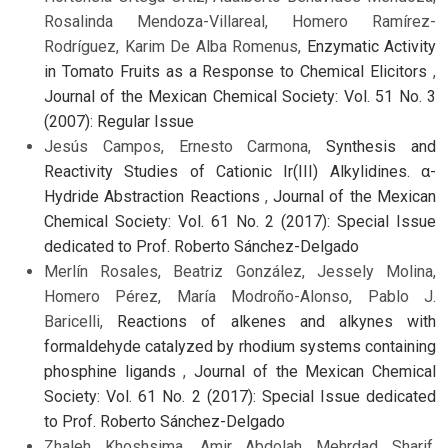
Rosalinda Mendoza-Villareal, Homero Ramírez-
Rodríguez, Karim De Alba Romenus,
Enzymatic Activity
in Tomato Fruits as a Response to Chemical Elicitors
,
Journal of the Mexican Chemical Society: Vol. 51 No. 3
(2007): Regular Issue
Jesús Campos, Ernesto Carmona,
Synthesis and
Reactivity Studies of Cationic Ir(III) Alkylidines. α-
Hydride Abstraction Reactions
,
Journal of the Mexican
Chemical Society: Vol. 61 No. 2 (2017): Special Issue
dedicated to Prof. Roberto Sánchez-Delgado
Merlín Rosales, Beatriz González, Jessely Molina,
Homero Pérez, María Modroño-Alonso, Pablo J.
Baricelli,
Reactions of alkenes and alkynes with
formaldehyde catalyzed by rhodium systems containing
phosphine ligands
,
Journal of the Mexican Chemical
Society: Vol. 61 No. 2 (2017): Special Issue dedicated
to Prof. Roberto Sánchez-Delgado
Zhaleh Khoshsima, Amir Abdolah Mehrdad Sharif,