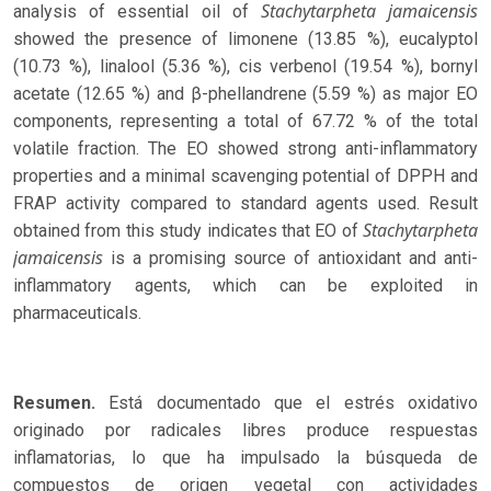
Stachytarpheta jamaicensis
analysis of essential oil of
showed the presence of limonene (13.85 %), eucalyptol
(10.73 %), linalool (5.36 %), cis verbenol (19.54 %), bornyl
acetate (12.65 %) and β-phellandrene (5.59 %) as major EO
components, representing a total of 67.72 % of the total
volatile fraction. The EO showed strong anti-inflammatory
properties and a minimal scavenging potential of DPPH and
FRAP activity compared to standard agents used. Result
Stachytarpheta
obtained from this study indicates that EO of
jamaicensis
is a promising source of antioxidant and anti-
inflammatory agents, which can be exploited in
pharmaceuticals.
Resumen.
Está documentado que el estrés oxidativo
originado por radicales libres produce respuestas
inflamatorias, lo que ha impulsado la búsqueda de
compuestos de origen vegetal con actividades