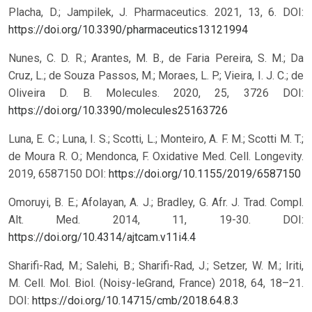
Placha, D.; Jampilek, J. Pharmaceutics. 2021, 13, 6.
DOI:
https://doi.org/10.3390/pharmaceutics13121994
Nunes, C. D. R.; Arantes, M. B., de Faria Pereira, S. M.; Da
Cruz, L.; de Souza Passos, M.; Moraes, L. P.; Vieira, I. J. C.; de
Oliveira D. B. Molecules. 2020, 25, 3726
DOI:
https://doi.org/10.3390/molecules25163726
Luna, E. C.; Luna, I. S.; Scotti, L.; Monteiro, A. F. M.; Scotti M. T.;
de Moura R. O.; Mendonca, F. Oxidative Med. Cell. Longevity.
2019, 6587150
DOI:
https://doi.org/10.1155/2019/6587150
Omoruyi, B. E.; Afolayan, A. J.; Bradley, G. Afr. J. Trad. Compl.
Alt. Med. 2014, 11, 19-30.
DOI:
https://doi.org/10.4314/ajtcam.v11i4.4
Sharifi-Rad, M.; Salehi, B.; Sharifi-Rad, J.; Setzer, W. M.; Iriti,
M. Cell. Mol. Biol. (Noisy-leGrand, France) 2018, 64, 18–21.
DOI:
https://doi.org/10.14715/cmb/2018.64.8.3