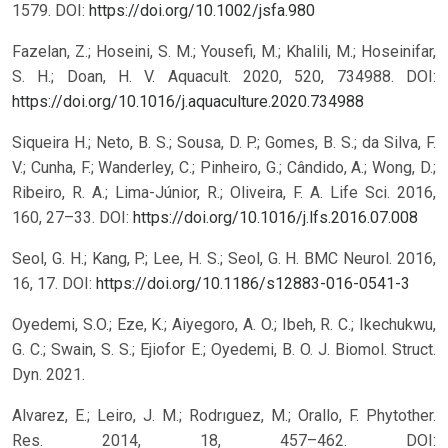
1579.
DOI:
https://doi.org/10.1002/jsfa.980
Fazelan, Z.; Hoseini, S. M.; Yousefi, M.; Khalili, M.; Hoseinifar,
S. H.; Doan, H. V. Aquacult. 2020, 520, 734988.
DOI:
https://doi.org/10.1016/j.aquaculture.2020.734988
Siqueira H.; Neto, B. S.; Sousa, D. P.; Gomes, B. S.; da Silva, F.
V.; Cunha, F.; Wanderley, C.; Pinheiro, G.; Cândido, A.; Wong, D.;
Ribeiro, R. A.; Lima-Júnior, R.; Oliveira, F. A. Life Sci. 2016,
160, 27–33.
DOI:
https://doi.org/10.1016/j.lfs.2016.07.008
Seol, G. H.; Kang, P.; Lee, H. S.; Seol, G. H. BMC Neurol. 2016,
16, 17.
DOI:
https://doi.org/10.1186/s12883-016-0541-3
Oyedemi, S.O.; Eze, K.; Aiyegoro, A. O.; Ibeh, R. C.; Ikechukwu,
G. C.; Swain, S. S.; Ejiofor E.; Oyedemi, B. O. J. Biomol. Struct.
Dyn. 2021.
Alvarez, E.; Leiro, J. M.; Rodrıguez, M.; Orallo, F. Phytother.
Res. 2014, 18, 457–462.
DOI: