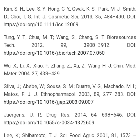
Kim, S. H.; Lee, S. Y.; Hong, C. Y.; Gwak, K. S.; Park, M. J.; Smith,
D.; Choi, I. G. Int. J. Cosmetic Sci. 2013, 35, 484–490.
DOI:
https://doi.org/10.1111/ics.12069
Tung, Y. T.; Chua, M. T.; Wang, S.; Chang, S. T. Bioresources
Tech. 2012, 99, 3908–3912.
DOI:
https://doi.org/10.1016/j.biortech.2007.07.050
Wu, X.; Li, X.; Xiao, F.; Zhang, Z.; Xu, Z.; Wang H. J. Chin. Med.
Mater. 2004, 27, 438–439.
Silva, J.; Abebe, W.; Sousa, S. M.; Duarte, V. G.; Machado, M. I.;
Matos, F. J. J. Ethnopharmacol. 2003, 89, 277–283.
DOI:
https://doi.org/10.1016/j.jep.2003.09.007
Juergens, U. R. Drug Res. 2014, 64, 638–646.
DOI:
https://doi.org/10.1055/s-0034-1372609
Lee, K.; Shibamoto, T. J. Sci. Food Agric. 2001, 81, 1573 –