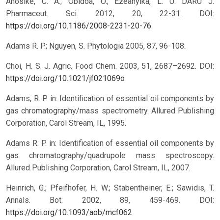
Anosike, C. A.; Obidoa, O.; Ezeanyika, L. U. DARU J.
Pharmaceut. Sci. 2012, 20, 22-31.
DOI:
https://doi.org/10.1186/2008-2231-20-76
Adams R. P.; Nguyen, S. Phytologia 2005, 87, 96-108.
Choi, H. S. J. Agric. Food Chem. 2003, 51, 2687–2692.
DOI:
https://doi.org/10.1021/jf021069o
Adams, R. P. in: Identification of essential oil components by
gas chromatography/mass spectrometry. Allured Publishing
Corporation, Carol Stream, IL, 1995.
Adams R. P. in: Identification of essential oil components by
gas chromatography/quadrupole mass spectroscopy.
Allured Publishing Corporation, Carol Stream, IL, 2007.
Heinrich, G.; Pfeifhofer, H. W.; Stabentheiner, E.; Sawidis, T.
Annals. Bot. 2002, 89, 459-469.
DOI:
https://doi.org/10.1093/aob/mcf062