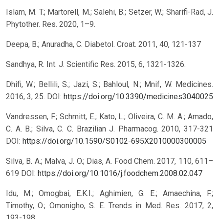
Islam, M. T.; Martorell, M.; Salehi, B.; Setzer, W.; Sharifi-Rad, J.
Phytother. Res. 2020, 1–9.
Deepa, B.; Anuradha, C. Diabetol. Croat. 2011, 40, 121-137
Sandhya, R. Int. J. Scientific Res. 2015, 6, 1321-1326.
Dhifi, W.; Bellili, S.; Jazi, S.; Bahloul, N.; Mnif, W. Medicines.
2016, 3, 25.
DOI:
https://doi.org/10.3390/medicines3040025
Vandressen, F.; Schmitt, E.; Kato, L.; Oliveira, C. M. A.; Amado,
C. A. B.; Silva, C. C. Brazilian J. Pharmacog. 2010, 317-321
DOI:
https://doi.org/10.1590/S0102-695X2010000300005
Silva, B. A.; Malva, J. O.; Dias, A. Food Chem. 2017, 110, 611–
619
DOI:
https://doi.org/10.1016/j.foodchem.2008.02.047
Idu, M.; Omogbai, E.K.I.; Aghimien, G. E.; Amaechina, F.;
Timothy, O.; Omonigho, S. E. Trends in Med. Res. 2017, 2,
193-198.