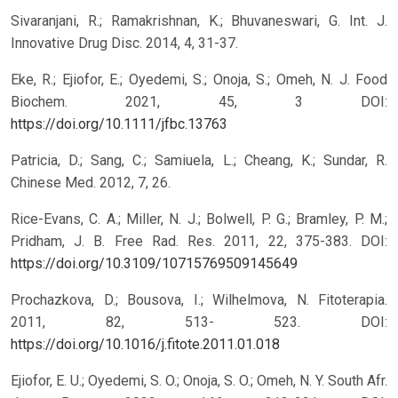
Sivaranjani, R.; Ramakrishnan, K.; Bhuvaneswari, G. Int. J.
Innovative Drug Disc. 2014, 4, 31-37.
Eke, R.; Ejiofor, E.; Oyedemi, S.; Onoja, S.; Omeh, N. J. Food
Biochem. 2021, 45, 3
DOI:
https://doi.org/10.1111/jfbc.13763
Patricia, D.; Sang, C.; Samiuela, L.; Cheang, K.; Sundar, R.
Chinese Med. 2012, 7, 26.
Rice-Evans, C. A.; Miller, N. J.; Bolwell, P. G.; Bramley, P. M.;
Pridham, J. B. Free Rad. Res. 2011, 22, 375-383.
DOI:
https://doi.org/10.3109/10715769509145649
Prochazkova, D.; Bousova, I.; Wilhelmova, N. Fitoterapia.
2011, 82, 513- 523.
DOI:
https://doi.org/10.1016/j.fitote.2011.01.018
Ejiofor, E. U.; Oyedemi, S. O.; Onoja, S. O.; Omeh, N. Y. South Afr.