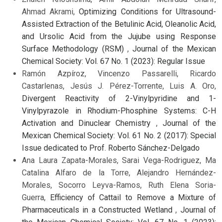
Ahmad Akrami,
Optimizing Conditions for Ultrasound-
Assisted Extraction of the Betulinic Acid, Oleanolic Acid,
and Ursolic Acid from the Jujube using Response
Surface Methodology (RSM)
,
Journal of the Mexican
Chemical Society: Vol. 67 No. 1 (2023): Regular Issue
Ramón Azpíroz, Vincenzo Passarelli, Ricardo
Castarlenas, Jesús J. Pérez-Torrente, Luis A. Oro,
Divergent Reactivity of 2-Vinylpyridine and 1-
Vinylpyrazole in Rhodium-Phosphine Systems: C-H
Activation and Dinuclear Chemistry
,
Journal of the
Mexican Chemical Society: Vol. 61 No. 2 (2017): Special
Issue dedicated to Prof. Roberto Sánchez-Delgado
Ana Laura Zapata-Morales, Sarai Vega-Rodriguez, Ma
Catalina Alfaro de la Torre, Alejandro Hernández-
Morales, Socorro Leyva-Ramos, Ruth Elena Soria-
Guerra,
Efficiency of Cattail to Remove a Mixture of
Pharmaceuticals in a Constructed Wetland
,
Journal of