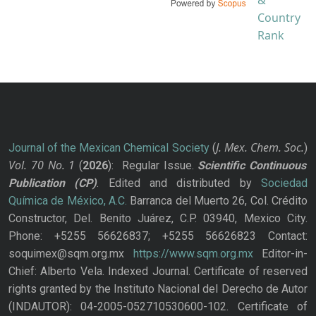
J. Mex. Chem. Soc.
Journal of the Mexican Chemical Society
(
)
Vol. 70
No.
1
(
2026
): Regular Issue.
Scientific Continuous
Publication
(CP)
. Edited and distributed by
Sociedad
Química de México, A.C.
Barranca del Muerto 26, Col. Crédito
Constructor, Del. Benito Juárez, C.P. 03940, Mexico City.
Phone: +5255 56626837; +5255 56626823 Contact:
soquimex@sqm.org.mx
https://www.sqm.org.mx
Editor-in-
Chief: Alberto Vela. Indexed Journal. Certificate of reserved
rights granted by the Instituto Nacional del Derecho de Autor
(INDAUTOR): 04-2005-052710530600-102. Certificate of