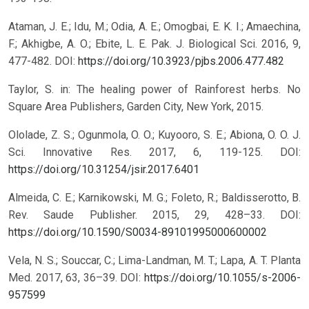
Ataman, J. E.; Idu, M.; Odia, A. E.; Omogbai, E. K. I.; Amaechina,
F.; Akhigbe, A. O.; Ebite, L. E. Pak. J. Biological Sci. 2016, 9,
477-482.
DOI:
https://doi.org/10.3923/pjbs.2006.477.482
Taylor, S. in: The healing power of Rainforest herbs. No
Square Area Publishers, Garden City, New York, 2015.
Ololade, Z. S.; Ogunmola, O. O.; Kuyooro, S. E.; Abiona, O. O. J.
Sci. Innovative Res. 2017, 6, 119-125.
DOI:
https://doi.org/10.31254/jsir.2017.6401
Almeida, C. E.; Karnikowski, M. G.; Foleto, R.; Baldisserotto, B.
Rev. Saude Publisher. 2015, 29, 428–33.
DOI:
https://doi.org/10.1590/S0034-89101995000600002
Vela, N. S.; Souccar, C.; Lima-Landman, M. T.; Lapa, A. T. Planta
Med. 2017, 63, 36–39.
DOI:
https://doi.org/10.1055/s-2006-
957599