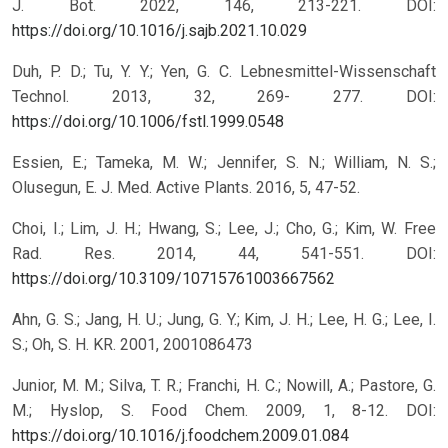
J. Bot. 2022, 146, 213-221.
DOI:
https://doi.org/10.1016/j.sajb.2021.10.029
Duh, P. D.; Tu, Y. Y.; Yen, G. C. Lebnesmittel-Wissenschaft
Technol. 2013, 32, 269- 277.
DOI:
https://doi.org/10.1006/fstl.1999.0548
Essien, E.; Tameka, M. W.; Jennifer, S. N.; William, N. S.;
Olusegun, E. J. Med. Active Plants. 2016, 5, 47-52.
Choi, I.; Lim, J. H.; Hwang, S.; Lee, J.; Cho, G.; Kim, W. Free
Rad. Res. 2014, 44, 541-551.
DOI:
https://doi.org/10.3109/10715761003667562
Ahn, G. S.; Jang, H. U.; Jung, G. Y.; Kim, J. H.; Lee, H. G.; Lee, I.
S.; Oh, S. H. KR. 2001, 2001086473
Junior, M. M.; Silva, T. R.; Franchi, H. C.; Nowill, A.; Pastore, G.
M.; Hyslop, S. Food Chem. 2009, 1, 8-12.
DOI:
https://doi.org/10.1016/j.foodchem.2009.01.084