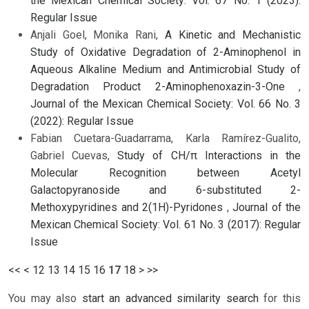
the Mexican Chemical Society: Vol. 67 No. 1 (2023):
Regular Issue
Anjali Goel, Monika Rani,
A Kinetic and Mechanistic
Study of Oxidative Degradation of 2-Aminophenol in
Aqueous Alkaline Medium and Antimicrobial Study of
Degradation Product 2-Aminophenoxazin-3-One
,
Journal of the Mexican Chemical Society: Vol. 66 No. 3
(2022): Regular Issue
Fabian Cuetara-Guadarrama, Karla Ramírez-Gualito,
Gabriel Cuevas,
Study of CH/π Interactions in the
Molecular Recognition between Acetyl
Galactopyranoside and 6-substituted 2-
Methoxypyridines and 2(1H)-Pyridones
,
Journal of the
Mexican Chemical Society: Vol. 61 No. 3 (2017): Regular
Issue
<<
<
12
13
14
15
16
17
18
>
>>
You may also
start an advanced similarity search
for this