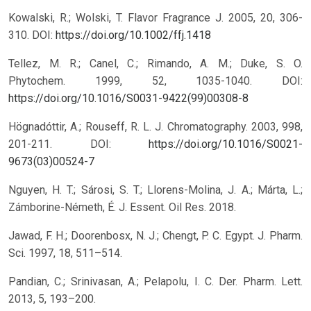
Kowalski, R.; Wolski, T. Flavor Fragrance J. 2005, 20, 306-
310.
DOI:
https://doi.org/10.1002/ffj.1418
Tellez, M. R.; Canel, C.; Rimando, A. M.; Duke, S. O.
Phytochem. 1999, 52, 1035-1040.
DOI:
https://doi.org/10.1016/S0031-9422(99)00308-8
Högnadóttir, A.; Rouseff, R. L. J. Chromatography. 2003, 998,
201-211.
DOI:
https://doi.org/10.1016/S0021-
9673(03)00524-7
Nguyen, H. T.; Sárosi, S. T.; Llorens-Molina, J. A.; Márta, L.;
Zámborine-Németh, É. J. Essent. Oil Res. 2018.
Jawad, F. H.; Doorenbosx, N. J.; Chengt, P. C. Egypt. J. Pharm.
Sci. 1997, 18, 511–514.
Pandian, C.; Srinivasan, A.; Pelapolu, I. C. Der. Pharm. Lett.
2013, 5, 193–200.