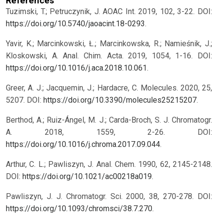
References
Tuzimski, T.; Petruczynik, J. AOAC Int. 2019, 102, 3-22. DOI:
https://doi.org/10.5740/jaoacint.18-0293
.
Yavir, K.; Marcinkowski, Ł.; Marcinkowska, R.; Namieśnik, J.;
Kloskowski, A. Anal. Chim. Acta. 2019, 1054, 1-16. DOI:
https://doi.org/10.1016/j.aca.2018.10.061
.
Greer, A. J.; Jacquemin, J.; Hardacre, C. Molecules. 2020, 25,
5207. DOI:
https://doi.org/10.3390/molecules25215207
.
Berthod, A.; Ruiz-Ángel, M. J.; Carda-Broch, S. J. Chromatogr.
A. 2018, 1559, 2-26. DOI:
https://doi.org/10.1016/j.chroma.2017.09.044
.
Arthur, C. L.; Pawliszyn, J. Anal. Chem. 1990, 62, 2145-2148.
DOI:
https://doi.org/10.1021/ac00218a019
.
Pawliszyn, J. J. Chromatogr. Sci. 2000, 38, 270-278. DOI:
https://doi.org/10.1093/chromsci/38.7.270
.