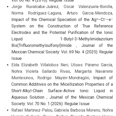
Vol. 60 No. 4 (2016): Regular Issue
Jorge Ruvalcaba-Juárez, Oscar Valenzuela-Bonilla,
Norma Rodríguez-Laguna, Arturo Garcia-Mendoza,
Impact of the Chemical Speciation of the Ag⁺–Cl⁻–e⁻
System on the Construction of True Reference
Electrodes and the Potential Purification of the Ionic
Liquid 1-Butyl-3-Methylimidazolium
Bis(Trifluoromethylsulfonyl)Imide
,
Journal of the
Mexican Chemical Society: Vol. 69 No. 4 (2025): Regular
Issue
Elda Elizabeth Villalobos Neri, Ulises Páramo García,
Nohra Violeta Gallardo Rivas, Margarita Navarrete
Montesinos, Rodrigo Mayén-Mondragón,
Impact of
Common Additives on the Micellization Properties of a
Short-Alkyl-Chain Surface-Active Ionic Liquid in
Aqueous Solution
,
Journal of the Mexican Chemical
Society: Vol. 70 No. 1 (2026): Regular Issue
Rafael Martinez-Palou, Gabriela Barbosa Moreno, Nohra