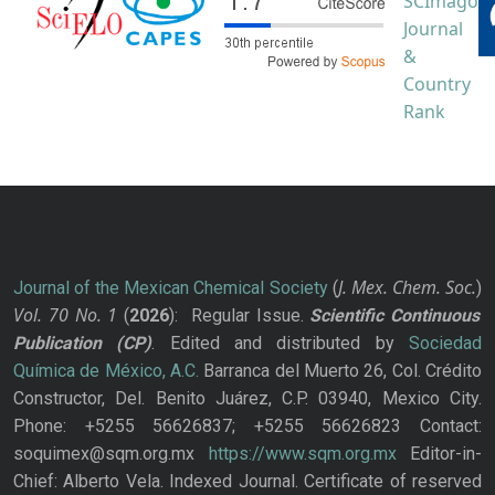
J. Mex. Chem. Soc.
Journal of the Mexican Chemical Society
(
)
Vol. 70
No.
1
(
2026
): Regular Issue.
Scientific Continuous
Publication
(CP)
. Edited and distributed by
Sociedad
Química de México, A.C.
Barranca del Muerto 26, Col. Crédito
Constructor, Del. Benito Juárez, C.P. 03940, Mexico City.
Phone: +5255 56626837; +5255 56626823 Contact:
soquimex@sqm.org.mx
https://www.sqm.org.mx
Editor-in-
Chief: Alberto Vela. Indexed Journal. Certificate of reserved