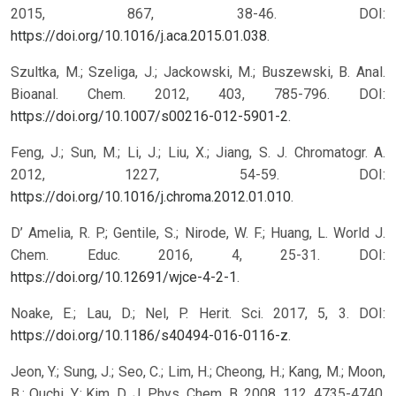
2015, 867, 38-46. DOI:
https://doi.org/10.1016/j.aca.2015.01.038
.
Szultka, M.; Szeliga, J.; Jackowski, M.; Buszewski, B. Anal.
Bioanal. Chem. 2012, 403, 785-796. DOI:
https://doi.org/10.1007/s00216-012-5901-2
.
Feng, J.; Sun, M.; Li, J.; Liu, X.; Jiang, S. J. Chromatogr. A.
2012, 1227, 54-59. DOI:
https://doi.org/10.1016/j.chroma.2012.01.010
.
D’ Amelia, R. P.; Gentile, S.; Nirode, W. F.; Huang, L. World J.
Chem. Educ. 2016, 4, 25-31. DOI:
https://doi.org/10.12691/wjce-4-2-1
.
Noake, E.; Lau, D.; Nel, P. Herit. Sci. 2017, 5, 3. DOI:
https://doi.org/10.1186/s40494-016-0116-z
.
Jeon, Y.; Sung, J.; Seo, C.; Lim, H.; Cheong, H.; Kang, M.; Moon,
B.; Ouchi, Y.; Kim, D. J. Phys. Chem. B. 2008, 112, 4735-4740.