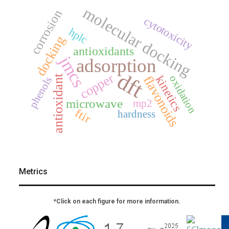
molecular docking
corrosion
cytotoxicity
hplc
docking
antioxidants
jmcs
adsorption
dft
copper
antioxidant
oxidation
flavonoids
kinetics
phenols
microwave
mp2
ftir
hardness
Metrics
*Click on each figure for more information.