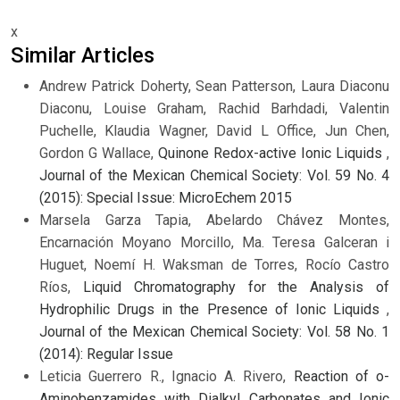
x
Similar Articles
Andrew Patrick Doherty, Sean Patterson, Laura Diaconu
Diaconu, Louise Graham, Rachid Barhdadi, Valentin
Puchelle, Klaudia Wagner, David L Office, Jun Chen,
Gordon G Wallace,
Quinone Redox-active Ionic Liquids
,
Journal of the Mexican Chemical Society: Vol. 59 No. 4
(2015): Special Issue: MicroEchem 2015
Marsela Garza Tapia, Abelardo Chávez Montes,
Encarnación Moyano Morcillo, Ma. Teresa Galceran i
Huguet, Noemí H. Waksman de Torres, Rocío Castro
Ríos,
Liquid Chromatography for the Analysis of
Hydrophilic Drugs in the Presence of Ionic Liquids
,
Journal of the Mexican Chemical Society: Vol. 58 No. 1
(2014): Regular Issue
Leticia Guerrero R., Ignacio A. Rivero,
Reaction of o-
Aminobenzamides with Dialkyl Carbonates and Ionic