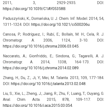
2011, 3, 2929-2935. DOI:
https://doi.org/10.1039/C1AY05358B
.
Paduszyński, K.; Domańska, U. J. Chem. Inf. Model. 2014, 54,
1311-1324. DOI:
https://doi.org/10.1021/ci500206u
.
Canosa, P.; Rodríguez, I.; Rubí, E.; Bollaín, M. H.; Cela, R. J.
Chromatogr. A. 2006, 1124, 3-10. DOI:
https://doi.org/10.1016/j.chroma.2006.03.045
.
Naccarato, A.; Gionfriddo, E.; Sindona, G.; Tagarelli, A. J.
Chromatogr. A. 2014, 1338, 164-173. DOI:
https://doi.org/10.1016/j.chroma.2014.02.089
.
Zhang, H.; Du, Z.; Ji, Y.; Mei, M. Talanta. 2013, 109, 177-184.
DOI:
https://doi.org/10.1016/j.talanta.2013.02.048
.
Liu, S.; Xie, L.; Zheng, J.; Jiang, R.; Zhu, F.; Luang, T.; Ouyang, G.
Anal. Chim. Acta. 2015, 878, 109-117. DOI:
https://doi.org/10.1016/j.aca.2015.03.054
.