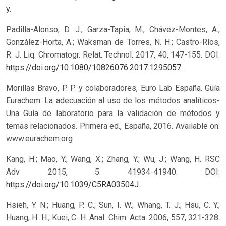
y
.
Padilla-Alonso, D. J.; Garza-Tapia, M.; Chávez-Montes, A.;
González-Horta, A.; Waksman de Torres, N. H.; Castro-Ríos,
R. J. Liq. Chromatogr. Relat. Technol. 2017, 40, 147-155. DOI:
https://doi.org/10.1080/10826076.2017.1295057
.
Morillas Bravo, P. P. y colaboradores, Euro Lab España. Guía
Eurachem: La adecuación al uso de los métodos analíticos-
Una Guía de laboratorio para la validación de métodos y
temas relacionados. Primera ed., España, 2016. Available on:
www.eurachem.org
Kang, H.; Mao, Y.; Wang, X.; Zhang, Y.; Wu, J.; Wang, H. RSC
Adv. 2015, 5. 41934-41940. DOI:
https://doi.org/10.1039/C5RA03504J
.
Hsieh, Y. N.; Huang, P. C.; Sun, I. W.; Whang, T. J.; Hsu, C. Y.;
Huang, H. H.; Kuei, C. H. Anal. Chim. Acta. 2006, 557, 321-328.