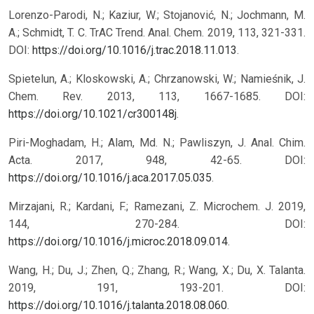
Lorenzo-Parodi, N.; Kaziur, W.; Stojanović, N.; Jochmann, M.
A.; Schmidt, T. C. TrAC Trend. Anal. Chem. 2019, 113, 321-331.
DOI:
https://doi.org/10.1016/j.trac.2018.11.013
.
Spietelun, A.; Kloskowski, A.; Chrzanowski, W.; Namieśnik, J.
Chem. Rev. 2013, 113, 1667-1685. DOI:
https://doi.org/10.1021/cr300148j
.
Piri-Moghadam, H.; Alam, Md. N.; Pawliszyn, J. Anal. Chim.
Acta. 2017, 948, 42-65. DOI:
https://doi.org/10.1016/j.aca.2017.05.035
.
Mirzajani, R.; Kardani, F.; Ramezani, Z. Microchem. J. 2019,
144, 270-284. DOI:
https://doi.org/10.1016/j.microc.2018.09.014
.
Wang, H.; Du, J.; Zhen, Q.; Zhang, R.; Wang, X.; Du, X. Talanta.
2019, 191, 193-201. DOI:
https://doi.org/10.1016/j.talanta.2018.08.060
.