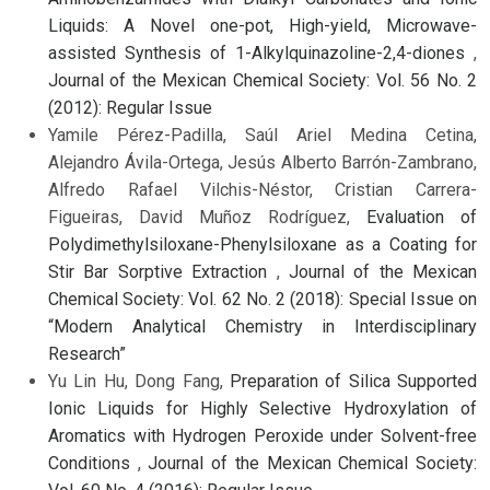
Liquids: A Novel one-pot, High-yield, Microwave-
assisted Synthesis of 1-Alkylquinazoline-2,4-diones
,
Journal of the Mexican Chemical Society: Vol. 56 No. 2
(2012): Regular Issue
Yamile Pérez-Padilla, Saúl Ariel Medina Cetina,
Alejandro Ávila-Ortega, Jesús Alberto Barrón-Zambrano,
Alfredo Rafael Vilchis-Néstor, Cristian Carrera-
Figueiras, David Muñoz Rodríguez,
Evaluation of
Polydimethylsiloxane-Phenylsiloxane as a Coating for
Stir Bar Sorptive Extraction
,
Journal of the Mexican
Chemical Society: Vol. 62 No. 2 (2018): Special Issue on
“Modern Analytical Chemistry in Interdisciplinary
Research”
Yu Lin Hu, Dong Fang,
Preparation of Silica Supported
Ionic Liquids for Highly Selective Hydroxylation of
Aromatics with Hydrogen Peroxide under Solvent-free
Conditions
,
Journal of the Mexican Chemical Society: