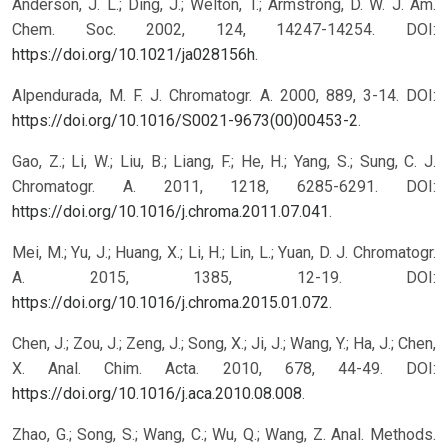
Anderson, J. L.; Ding, J.; Welton, T.; Armstrong, D. W. J. Am.
Chem. Soc. 2002, 124, 14247-14254. DOI:
https://doi.org/10.1021/ja028156h
.
Alpendurada, M. F. J. Chromatogr. A. 2000, 889, 3-14. DOI:
https://doi.org/10.1016/S0021-9673(00)00453-2
.
Gao, Z.; Li, W.; Liu, B.; Liang, F.; He, H.; Yang, S.; Sung, C. J.
Chromatogr. A. 2011, 1218, 6285-6291. DOI:
https://doi.org/10.1016/j.chroma.2011.07.041
.
Mei, M.; Yu, J.; Huang, X.; Li, H.; Lin, L.; Yuan, D. J. Chromatogr.
A. 2015, 1385, 12-19. DOI:
https://doi.org/10.1016/j.chroma.2015.01.072
.
Chen, J.; Zou, J.; Zeng, J.; Song, X.; Ji, J.; Wang, Y.; Ha, J.; Chen,
X. Anal. Chim. Acta. 2010, 678, 44-49. DOI:
https://doi.org/10.1016/j.aca.2010.08.008
.
Zhao, G.; Song, S.; Wang, C.; Wu, Q.; Wang, Z. Anal. Methods.