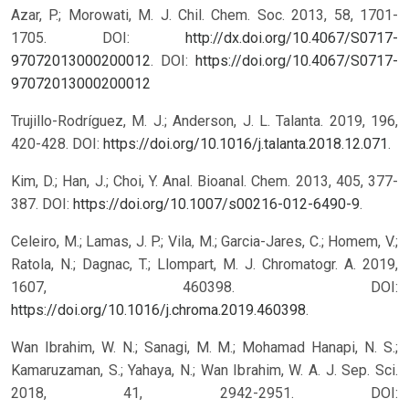
Azar, P.; Morowati, M. J. Chil. Chem. Soc. 2013, 58, 1701-
1705. DOI:
http://dx.doi.org/10.4067/S0717-
97072013000200012
.
DOI:
https://doi.org/10.4067/S0717-
97072013000200012
Trujillo-Rodríguez, M. J.; Anderson, J. L. Talanta. 2019, 196,
420-428. DOI:
https://doi.org/10.1016/j.talanta.2018.12.071
.
Kim, D.; Han, J.; Choi, Y. Anal. Bioanal. Chem. 2013, 405, 377-
387. DOI:
https://doi.org/10.1007/s00216-012-6490-9
.
Celeiro, M.; Lamas, J. P.; Vila, M.; Garcia-Jares, C.; Homem, V.;
Ratola, N.; Dagnac, T.; Llompart, M. J. Chromatogr. A. 2019,
1607, 460398. DOI:
https://doi.org/10.1016/j.chroma.2019.460398
.
Wan Ibrahim, W. N.; Sanagi, M. M.; Mohamad Hanapi, N. S.;
Kamaruzaman, S.; Yahaya, N.; Wan Ibrahim, W. A. J. Sep. Sci.
2018, 41, 2942-2951. DOI: