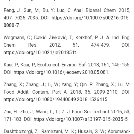
Feng, J.; Sun, M.; Bu, Y.; Luo, C. Anal. Bioanal. Chem. 2015,
407, 7025-7035. DOI:
https://doi.org/10.1007/s00216-015-
8888-7
.
Wegmann, C.; D̵ekić Živković, T.; Kerkhof, P. J. A. Ind. Eng.
Chem. Res. 2012, 51, 474-479. DOI:
https://doi.org/10.1021/ie201851t
.
Kaur, P.; Kaur, P.; Ecotoxicol. Environ. Saf. 2018, 161, 145-155.
DOI:
https://doi.org/10.1016/j.ecoenv.2018.05.081
.
Zhang, X.; Zhang, J.; Li, W.; Yang, Y.; Qin, P.; Zhang, X.; Lu, M.
Food Addit. Contam. Part A. 2018, 35, 2099-2110. DOI:
https://doi.org/10.1080/19440049.2018.1526415
.
Zhu, H.; Zhu, J.; Wang, L.; Li, Z. J. Food Sci. Technol. 2016, 53,
171-183. DOI:
https://doi.org/10.1007/s13197-015-2035-5
.
Dashtbozorgi, Z.; Ramezani, M. K.; Husain, S. W.; Abrumand-