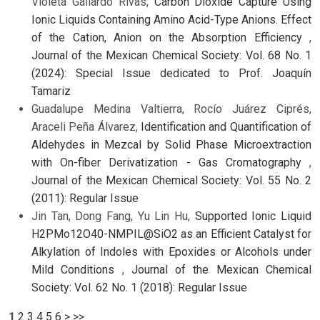
Violeta Gallardo Rivas,
Carbon Dioxide Capture Using
Ionic Liquids Containing Amino Acid-Type Anions. Effect
of the Cation, Anion on the Absorption Efficiency
,
Journal of the Mexican Chemical Society: Vol. 68 No. 1
(2024): Special Issue dedicated to Prof. Joaquín
Tamariz
Guadalupe Medina Valtierra, Rocío Juárez Ciprés,
Araceli Peña Álvarez,
Identification and Quantification of
Aldehydes in Mezcal by Solid Phase Microextraction
with On-fiber Derivatization - Gas Cromatography
,
Journal of the Mexican Chemical Society: Vol. 55 No. 2
(2011): Regular Issue
Jin Tan, Dong Fang, Yu Lin Hu,
Supported Ionic Liquid
H2PMo12O40-NMPIL@SiO2 as an Efficient Catalyst for
Alkylation of Indoles with Epoxides or Alcohols under
Mild Conditions
,
Journal of the Mexican Chemical
Society: Vol. 62 No. 1 (2018): Regular Issue
1
2
3
4
5
6
>
>>