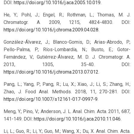
DOI:
https://doi.org/10.1016/j.aca.2005.10.019
.
He, Y.; Pohl, J.; Engel, R.; Rothman, L.; Thomas, M. J.
Chromatogr. A. 2009, 1215, 4824-4830. DOI:
https://doi.org/10.1016/j.chroma.2009.04.028
.
González-Álvarez, J.; Blanco-Gomis, D.; Arias-Abrodo, P.;
Pello-Palma, P.; Ríos-Lombardía, N.; Busto, E.; Gotor-
Fernández, V.; Gutiérrez-Álvarez, M. D. J. Chromatogr. A.
2013, 1305, 35-40. DOI:
https://doi.org/10.1016/j.chroma.2013.07.012
.
Pang, L.; Yang, P.; Pang, R.; Lu, X.; Xiao, J.; Li, S.; Zhang, H.;
Zhao, J. Food Anal. Methods. 2018, 11, 270-281. DOI:
https://doi.org/10.1007/s12161-017-0997-9
.
Meng, Y.; Pino, V.; Anderson, J. L. Anal. Chim. Acta. 2011, 687,
141-149. DOI:
https://doi.org/10.1016/j.aca.2010.11.046
.
Li, L.; Guo, R.; Li, Y.; Guo, M.; Wang, X.; Du, X. Anal. Chim. Acta.