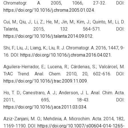
Chromatogr. A. 2005, 1066, 27-32. DOI:
https://doi.org/10.1016/j.chroma.2005.01.024
.
Cui, M.; Qiu, J.; Li, Z.; He, M.; Jin, M.; Kim, J.; Quinto, M.; Li, D.
Talanta, 2015, 132 564-571. DOI:
https://doi.org/10.1016/j.talanta.2014.09.012
.
Shi, F.; Liu, J.; Liang, K.; Liu, R. J. Chromatogr. A. 2016, 1447, 9-
16. DOI:
https://doi.org/10.1016/j.chroma.2016.04.021
.
Aguilera-Herrador, E.; Lucena, R.; Cárdenas, S.; Valcárcel, M.
TrAC Trend. Anal. Chem. 2010, 20, 602-616. DOI:
https://doi.org/10.1016/j.trac.2009.11.009
.
Ho, T. D.; Canestraro, A. J.; Anderson, J. L. Anal. Chim. Acta.
2011, 695, 18-43. DOI:
https://doi.org/10.1016/j.aca.2011.03.034
.
Aziz-Zanjani, M. O.; Mehdinia, A. Microchim. Acta. 2014, 182,
1169-1190. DOI:
https://doi.org/10.1007/s00604-014-1265-