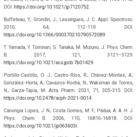
DOI:
https://doi.org/10.1021/jp7120752
.
Buffeteau, Y.; Grondin, J.; Lassègues, J. C. Appl. Spectrosc.
2010, 64, 112-119. DOI:
https://doi.org/10.1366/000370210790572089
.
T. Yamada, Y. Tominari, S. Tanaka, M. Mizuno, J. Phys. Chem.
B. 2017, 121, 3121–3129.
https://doi.org/10.1021/acs.jpcb.7b01429
.
Portillo-Castillo, O. J.; Castro-Ríos, R.; Chávez-Montes, A.;
González-Horta, A.; Cavazos-Rocha, N.; Waksman de Torres,
N.; Garza-Tapia, M. Acta Pharm. 2021, 71, 305-315. DOI:
https://doi.org/10.2478/acph-2021-0014
.
Canongia Lopes, J. N.; Costa Gomes, M. F.; Pádua, A. A. H. J.
Phys. Chem. B. 2006, 110, 16816-16818. DOI:
https://doi.org/10.1021/jp063603r
.