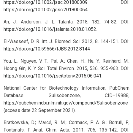
https://doi.org/10.1002/jssc.201800309
.
DOI:
https://doi.org/10.1002/jssc.201800064
An, J.; Anderson, J. L. Talanta. 2018, 182, 74-82. DOI:
https://doi.org/10.1016/j.talanta.2018.01.052
.
El-Wasseef, D. R. Int. J. Biomed. Sci. 2012, 8, 144-151.
DOI:
https://doi.org/10.59566/IJBS.2012.8144
You, L.; Nguyen, V. T.; Pal, A.; Chen, H.; He, Y.; Reinhard, M.;
Hoong Gin, K. Y. Sci. Total Environ. 2015, 536, 955-963. DOI:
https://doi.org/10.1016/j.scitotenv.2015.06.041
.
National Center for Biotechnology Information, PubChem
Database. Sulisobenzone, CID=19988,
https://pubchem.ncbi.nlm.nih.gov/compound/Sulisobenzone
(access date 22 September 2021).
Bratkowska, D.; Marcé, R. M.; Cormack, P. A. G.; Borrull, F.;
Fontanals, F. Anal. Chim. Acta. 2011, 706, 135-142. DOI: