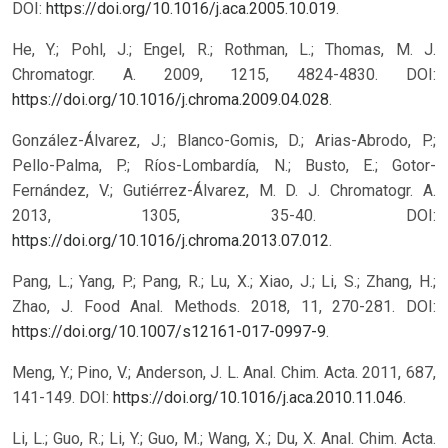
DOI:
https://doi.org/10.1016/j.aca.2005.10.019
.
He, Y.; Pohl, J.; Engel, R.; Rothman, L.; Thomas, M. J.
Chromatogr. A. 2009, 1215, 4824-4830. DOI:
https://doi.org/10.1016/j.chroma.2009.04.028
.
González-Álvarez, J.; Blanco-Gomis, D.; Arias-Abrodo, P.;
Pello-Palma, P.; Ríos-Lombardía, N.; Busto, E.; Gotor-
Fernández, V.; Gutiérrez-Álvarez, M. D. J. Chromatogr. A.
2013, 1305, 35-40. DOI:
https://doi.org/10.1016/j.chroma.2013.07.012
.
Pang, L.; Yang, P.; Pang, R.; Lu, X.; Xiao, J.; Li, S.; Zhang, H.;
Zhao, J. Food Anal. Methods. 2018, 11, 270-281. DOI:
https://doi.org/10.1007/s12161-017-0997-9
.
Meng, Y.; Pino, V.; Anderson, J. L. Anal. Chim. Acta. 2011, 687,
141-149. DOI:
https://doi.org/10.1016/j.aca.2010.11.046
.
Li, L.; Guo, R.; Li, Y.; Guo, M.; Wang, X.; Du, X. Anal. Chim. Acta.