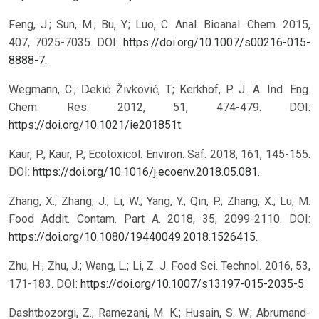
Feng, J.; Sun, M.; Bu, Y.; Luo, C. Anal. Bioanal. Chem. 2015,
407, 7025-7035. DOI:
https://doi.org/10.1007/s00216-015-
8888-7
.
Wegmann, C.; D̵ekić Živković, T.; Kerkhof, P. J. A. Ind. Eng.
Chem. Res. 2012, 51, 474-479. DOI:
https://doi.org/10.1021/ie201851t
.
Kaur, P.; Kaur, P.; Ecotoxicol. Environ. Saf. 2018, 161, 145-155.
DOI:
https://doi.org/10.1016/j.ecoenv.2018.05.081
.
Zhang, X.; Zhang, J.; Li, W.; Yang, Y.; Qin, P.; Zhang, X.; Lu, M.
Food Addit. Contam. Part A. 2018, 35, 2099-2110. DOI:
https://doi.org/10.1080/19440049.2018.1526415
.
Zhu, H.; Zhu, J.; Wang, L.; Li, Z. J. Food Sci. Technol. 2016, 53,
171-183. DOI:
https://doi.org/10.1007/s13197-015-2035-5
.
Dashtbozorgi, Z.; Ramezani, M. K.; Husain, S. W.; Abrumand-