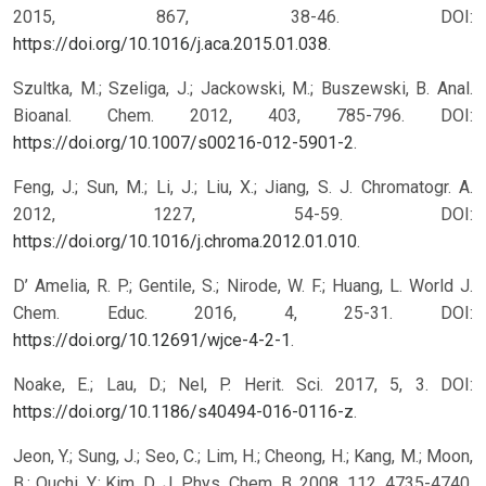
2015, 867, 38-46. DOI:
https://doi.org/10.1016/j.aca.2015.01.038
.
Szultka, M.; Szeliga, J.; Jackowski, M.; Buszewski, B. Anal.
Bioanal. Chem. 2012, 403, 785-796. DOI:
https://doi.org/10.1007/s00216-012-5901-2
.
Feng, J.; Sun, M.; Li, J.; Liu, X.; Jiang, S. J. Chromatogr. A.
2012, 1227, 54-59. DOI:
https://doi.org/10.1016/j.chroma.2012.01.010
.
D’ Amelia, R. P.; Gentile, S.; Nirode, W. F.; Huang, L. World J.
Chem. Educ. 2016, 4, 25-31. DOI:
https://doi.org/10.12691/wjce-4-2-1
.
Noake, E.; Lau, D.; Nel, P. Herit. Sci. 2017, 5, 3. DOI:
https://doi.org/10.1186/s40494-016-0116-z
.
Jeon, Y.; Sung, J.; Seo, C.; Lim, H.; Cheong, H.; Kang, M.; Moon,
B.; Ouchi, Y.; Kim, D. J. Phys. Chem. B. 2008, 112, 4735-4740.