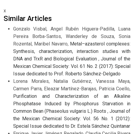
x
Similar Articles
Gonzalo Visbal, Angel Rubén Higuera-Padilla, Luana
Pereira Borba-Santos, Wanderley de Souza, Sonia
Rozental, Maribel Navarro,
Metal–azasterol complexes:
Synthesis, characterization, interaction studies with
DNA and TrxR and Biological Evaluation
,
Journal of the
Mexican Chemical Society: Vol. 61 No. 2 (2017): Special
Issue dedicated to Prof. Roberto Sánchez-Delgado
Lorena Morales, Natalia Gutiérrez, Vanessa Maya,
Carmen Parra, Eleazar Martínez-Barajas, Patricia Coello,
Purification and Characterization of an Alkaline
Phosphatase Induced by Phosphorus Starvation in
Common Bean (Phaseolus vulgaris L.) Roots
,
Journal of
the Mexican Chemical Society: Vol. 56 No. 1 (2012):
Special Issue dedicated to Dr. Estela Sánchez Quintanar
Enrique Javier Jiménez Regalado, Claudia Cecilia Rivera