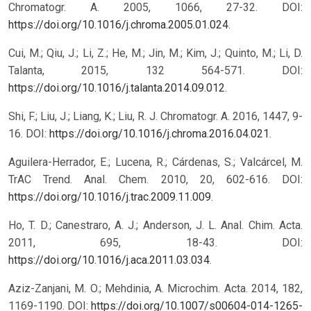
Chromatogr. A. 2005, 1066, 27-32. DOI:
https://doi.org/10.1016/j.chroma.2005.01.024
.
Cui, M.; Qiu, J.; Li, Z.; He, M.; Jin, M.; Kim, J.; Quinto, M.; Li, D.
Talanta, 2015, 132 564-571. DOI:
https://doi.org/10.1016/j.talanta.2014.09.012
.
Shi, F.; Liu, J.; Liang, K.; Liu, R. J. Chromatogr. A. 2016, 1447, 9-
16. DOI:
https://doi.org/10.1016/j.chroma.2016.04.021
.
Aguilera-Herrador, E.; Lucena, R.; Cárdenas, S.; Valcárcel, M.
TrAC Trend. Anal. Chem. 2010, 20, 602-616. DOI:
https://doi.org/10.1016/j.trac.2009.11.009
.
Ho, T. D.; Canestraro, A. J.; Anderson, J. L. Anal. Chim. Acta.
2011, 695, 18-43. DOI:
https://doi.org/10.1016/j.aca.2011.03.034
.
Aziz-Zanjani, M. O.; Mehdinia, A. Microchim. Acta. 2014, 182,
1169-1190. DOI:
https://doi.org/10.1007/s00604-014-1265-