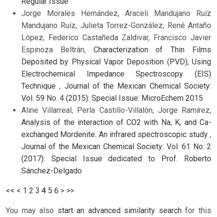
Regular Issue
Jorge Morales Hernández, Araceli Mandujano Ruíz
Mandujano Ruíz, Julieta Torrez-González, René Antaño
López, Federico Castañeda Zaldivar, Francisco Javier
Espinoza Beltrán,
Characterization of Thin Films
Deposited by Physical Vapor Deposition (PVD), Using
Electrochemical Impedance Spectroscopy (EIS)
Technique
,
Journal of the Mexican Chemical Society:
Vol. 59 No. 4 (2015): Special Issue: MicroEchem 2015
Aline Villarreal, Perla Castillo-Villalón, Jorge Ramírez,
Analysis of the interaction of CO2 with Na, K, and Ca-
exchanged Mordenite. An infrared spectroscopic study
,
Journal of the Mexican Chemical Society: Vol. 61 No. 2
(2017): Special Issue dedicated to Prof. Roberto
Sánchez-Delgado
<<
<
1
2
3
4
5
6
>
>>
You may also
start an advanced similarity search
for this