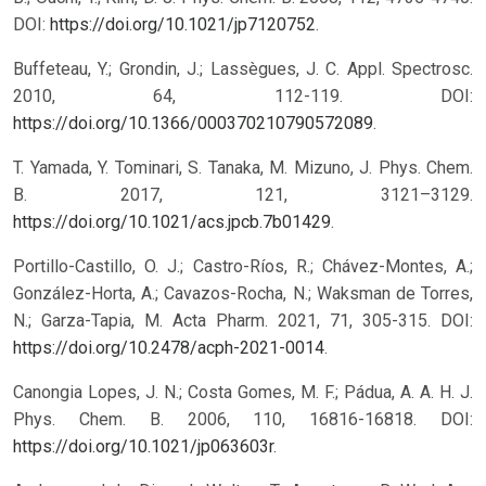
DOI:
https://doi.org/10.1021/jp7120752
.
Buffeteau, Y.; Grondin, J.; Lassègues, J. C. Appl. Spectrosc.
2010, 64, 112-119. DOI:
https://doi.org/10.1366/000370210790572089
.
T. Yamada, Y. Tominari, S. Tanaka, M. Mizuno, J. Phys. Chem.
B. 2017, 121, 3121–3129.
https://doi.org/10.1021/acs.jpcb.7b01429
.
Portillo-Castillo, O. J.; Castro-Ríos, R.; Chávez-Montes, A.;
González-Horta, A.; Cavazos-Rocha, N.; Waksman de Torres,
N.; Garza-Tapia, M. Acta Pharm. 2021, 71, 305-315. DOI:
https://doi.org/10.2478/acph-2021-0014
.
Canongia Lopes, J. N.; Costa Gomes, M. F.; Pádua, A. A. H. J.
Phys. Chem. B. 2006, 110, 16816-16818. DOI:
https://doi.org/10.1021/jp063603r
.