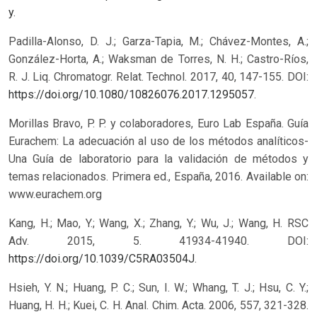
y
.
Padilla-Alonso, D. J.; Garza-Tapia, M.; Chávez-Montes, A.;
González-Horta, A.; Waksman de Torres, N. H.; Castro-Ríos,
R. J. Liq. Chromatogr. Relat. Technol. 2017, 40, 147-155. DOI:
https://doi.org/10.1080/10826076.2017.1295057
.
Morillas Bravo, P. P. y colaboradores, Euro Lab España. Guía
Eurachem: La adecuación al uso de los métodos analíticos-
Una Guía de laboratorio para la validación de métodos y
temas relacionados. Primera ed., España, 2016. Available on:
www.eurachem.org
Kang, H.; Mao, Y.; Wang, X.; Zhang, Y.; Wu, J.; Wang, H. RSC
Adv. 2015, 5. 41934-41940. DOI:
https://doi.org/10.1039/C5RA03504J
.
Hsieh, Y. N.; Huang, P. C.; Sun, I. W.; Whang, T. J.; Hsu, C. Y.;
Huang, H. H.; Kuei, C. H. Anal. Chim. Acta. 2006, 557, 321-328.