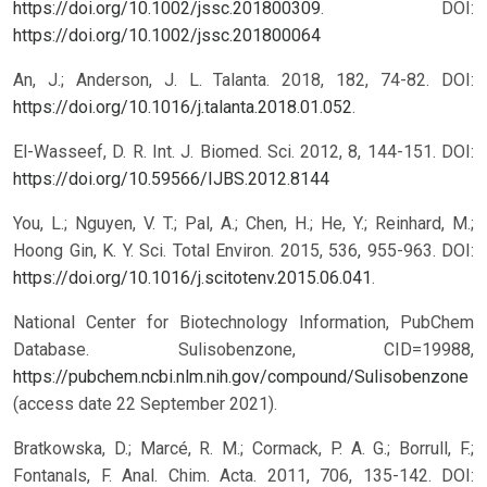
https://doi.org/10.1002/jssc.201800309
.
DOI:
https://doi.org/10.1002/jssc.201800064
An, J.; Anderson, J. L. Talanta. 2018, 182, 74-82. DOI:
https://doi.org/10.1016/j.talanta.2018.01.052
.
El-Wasseef, D. R. Int. J. Biomed. Sci. 2012, 8, 144-151.
DOI:
https://doi.org/10.59566/IJBS.2012.8144
You, L.; Nguyen, V. T.; Pal, A.; Chen, H.; He, Y.; Reinhard, M.;
Hoong Gin, K. Y. Sci. Total Environ. 2015, 536, 955-963. DOI:
https://doi.org/10.1016/j.scitotenv.2015.06.041
.
National Center for Biotechnology Information, PubChem
Database. Sulisobenzone, CID=19988,
https://pubchem.ncbi.nlm.nih.gov/compound/Sulisobenzone
(access date 22 September 2021).
Bratkowska, D.; Marcé, R. M.; Cormack, P. A. G.; Borrull, F.;
Fontanals, F. Anal. Chim. Acta. 2011, 706, 135-142. DOI: