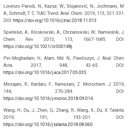
Lorenzo-Parodi, N.; Kaziur, W.; Stojanović, N.; Jochmann, M.
A.; Schmidt, T. C. TrAC Trend. Anal. Chem. 2019, 113, 321-331.
DOI:
https://doi.org/10.1016/j.trac.2018.11.013
.
Spietelun, A.; Kloskowski, A.; Chrzanowski, W.; Namieśnik, J.
Chem. Rev. 2013, 113, 1667-1685. DOI:
https://doi.org/10.1021/cr300148j
.
Piri-Moghadam, H.; Alam, Md. N.; Pawliszyn, J. Anal. Chim.
Acta. 2017, 948, 42-65. DOI:
https://doi.org/10.1016/j.aca.2017.05.035
.
Mirzajani, R.; Kardani, F.; Ramezani, Z. Microchem. J. 2019,
144, 270-284. DOI:
https://doi.org/10.1016/j.microc.2018.09.014
.
Wang, H.; Du, J.; Zhen, Q.; Zhang, R.; Wang, X.; Du, X. Talanta.
2019, 191, 193-201. DOI:
https://doi.org/10.1016/j.talanta.2018.08.060
.