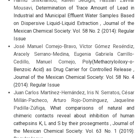
Hamid Shirkhanloo, Kaveh Sedighi, Hassan Zavvar
Mousavi,
Determination of Trace Amount of Lead in
Industrial and Municipal Effluent Water Samples Based
on Dispersive Liquid-Liquid Extraction
,
Journal of the
Mexican Chemical Society: Vol. 58 No. 2 (2014): Regular
Issue
José Manuel Cornejo-Bravo, Víctor Gómez Reséndiz,
Aracely Serrano-Medina, Eugenia Gabriela Carrillo-
Cedillo, Manuel Cornejo,
Poly(Methacryloiloxy-o-
Benzoic Acid) as Drug Carrier for Controlled Release
,
Journal of the Mexican Chemical Society: Vol. 58 No. 4
(2014): Regular Issue
Juan Carlos Martínez-Hernández, Iris N. Serratos, César
Millán-Pacheco, Arturo Rojo-Domínguez, Jaqueline
Padilla-Zúñiga,
What comparisons of natural and
chimeric contacts reveal about inhibition of human
cathepsins K, L and S by their prosegments
,
Journal of
the Mexican Chemical Society: Vol. 63 No. 1 (2019):