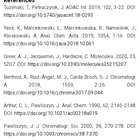
References
Tuzimski, T.; Petruczynik, J. AOAC Int. 2019, 102, 3-22. DOI:
https://doi.org/10.5740/jaoacint.18-0293
.
Yavir, K.; Marcinkowski, Ł.; Marcinkowska, R.; Namieśnik, J.;
Kloskowski, A. Anal. Chim. Acta. 2019, 1054, 1-16. DOI:
https://doi.org/10.1016/j.aca.2018.10.061
.
Greer, A. J.; Jacquemin, J.; Hardacre, C. Molecules. 2020, 25,
5207. DOI:
https://doi.org/10.3390/molecules25215207
.
Berthod, A.; Ruiz-Ángel, M. J.; Carda-Broch, S. J. Chromatogr.
A. 2018, 1559, 2-26. DOI:
https://doi.org/10.1016/j.chroma.2017.09.044
.
Arthur, C. L.; Pawliszyn, J. Anal. Chem. 1990, 62, 2145-2148.
DOI:
https://doi.org/10.1021/ac00218a019
.
Pawliszyn, J. J. Chromatogr. Sci. 2000, 38, 270-278. DOI:
https://doi.org/10.1093/chromsci/38.7.270
.