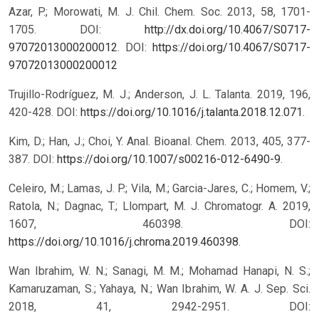
Azar, P.; Morowati, M. J. Chil. Chem. Soc. 2013, 58, 1701-
1705. DOI:
http://dx.doi.org/10.4067/S0717-
97072013000200012
.
DOI:
https://doi.org/10.4067/S0717-
97072013000200012
Trujillo-Rodríguez, M. J.; Anderson, J. L. Talanta. 2019, 196,
420-428. DOI:
https://doi.org/10.1016/j.talanta.2018.12.071
.
Kim, D.; Han, J.; Choi, Y. Anal. Bioanal. Chem. 2013, 405, 377-
387. DOI:
https://doi.org/10.1007/s00216-012-6490-9
.
Celeiro, M.; Lamas, J. P.; Vila, M.; Garcia-Jares, C.; Homem, V.;
Ratola, N.; Dagnac, T.; Llompart, M. J. Chromatogr. A. 2019,
1607, 460398. DOI:
https://doi.org/10.1016/j.chroma.2019.460398
.
Wan Ibrahim, W. N.; Sanagi, M. M.; Mohamad Hanapi, N. S.;
Kamaruzaman, S.; Yahaya, N.; Wan Ibrahim, W. A. J. Sep. Sci.
2018, 41, 2942-2951. DOI: