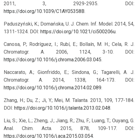
2011, 3, 2929-2935. DOI:
https://doi.org/10.1039/C1AY05358B
.
Paduszyński, K.; Domańska, U. J. Chem. Inf. Model. 2014, 54,
1311-1324. DOI:
https://doi.org/10.1021/ci500206u
.
Canosa, P.; Rodríguez, I.; Rubí, E.; Bollaín, M. H.; Cela, R. J.
Chromatogr. A. 2006, 1124, 3-10. DOI:
https://doi.org/10.1016/j.chroma.2006.03.045
.
Naccarato, A.; Gionfriddo, E.; Sindona, G.; Tagarelli, A. J.
Chromatogr. A. 2014, 1338, 164-173. DOI:
https://doi.org/10.1016/j.chroma.2014.02.089
.
Zhang, H.; Du, Z.; Ji, Y.; Mei, M. Talanta. 2013, 109, 177-184.
DOI:
https://doi.org/10.1016/j.talanta.2013.02.048
.
Liu, S.; Xie, L.; Zheng, J.; Jiang, R.; Zhu, F.; Luang, T.; Ouyang, G.
Anal. Chim. Acta. 2015, 878, 109-117. DOI:
https://doi.org/10.1016/j.aca.2015.03.054
.