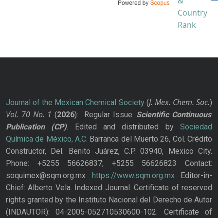
J. Mex. Chem. Soc.
Journal of the Mexican Chemical Society
(
)
Vol. 70
No.
1
(
2026
): Regular Issue.
Scientific Continuous
Publication
(CP)
. Edited and distributed by
Sociedad
Química de México, A.C.
Barranca del Muerto 26, Col. Crédito
Constructor, Del. Benito Juárez, C.P. 03940, Mexico City.
Phone: +5255 56626837; +5255 56626823 Contact:
soquimex@sqm.org.mx
https://www.sqm.org.mx
Editor-in-
Chief: Alberto Vela. Indexed Journal. Certificate of reserved
rights granted by the Instituto Nacional del Derecho de Autor
(INDAUTOR): 04-2005-052710530600-102. Certificate of