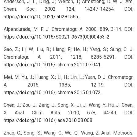
Anderson, J. L.; Ding, J.; Welton, T.; Armstrong, D. W. J. Am.
Chem. Soc. 2002, 124, 14247-14254. DOI:
https://doi.org/10.1021/ja028156h
.
Alpendurada, M. F. J. Chromatogr. A. 2000, 889, 3-14. DOI:
https://doi.org/10.1016/S0021-9673(00)00453-2
.
Gao, Z.; Li, W.; Liu, B.; Liang, F.; He, H.; Yang, S.; Sung, C. J.
Chromatogr. A. 2011, 1218, 6285-6291. DOI:
https://doi.org/10.1016/j.chroma.2011.07.041
.
Mei, M.; Yu, J.; Huang, X.; Li, H.; Lin, L.; Yuan, D. J. Chromatogr.
A. 2015, 1385, 12-19. DOI:
https://doi.org/10.1016/j.chroma.2015.01.072
.
Chen, J.; Zou, J.; Zeng, J.; Song, X.; Ji, J.; Wang, Y.; Ha, J.; Chen,
X. Anal. Chim. Acta. 2010, 678, 44-49. DOI:
https://doi.org/10.1016/j.aca.2010.08.008
.
Zhao, G.; Song, S.; Wang, C.; Wu, Q.; Wang, Z. Anal. Methods.