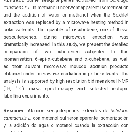
Abstract.
Some sesquiterpenes extracted from
canadensis L.
in methanol underwent apparent isomerisation
and the addition of water or methanol when the Soxhlet
extraction was replaced by a microwave heating method in
polar solvents. The quantity of α-cubebene, one of these
sesquiterpenes, during microwave extraction, was
dramatically increased. In this study, we present the detailed
comparison of two cubebenes subjected to this
isomerisation, 6-epi-α-cubebene and α-cubebene, as well
as their solvent microwave induced addition products
obtained under microwave irradiation in polar solvents. The
analysis is supported by high resolution bidimensional NMR
1
13
(
H,
C), mass spectroscopy and selected isotopic
labelling experiments.
Solidago
Resumen.
Algunos sesquiterpenos extraidos de
canadensis L.
con metanol sufrieron aparente isomerización
y la adición de agua o metanol cuando la extracción con