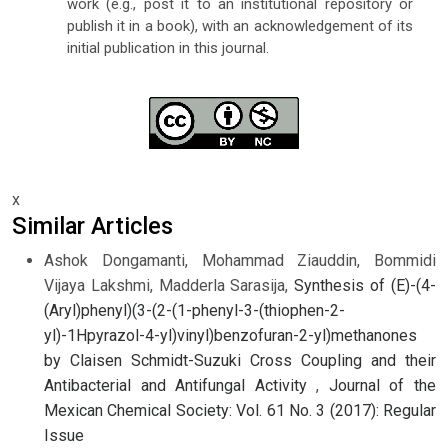
work (e.g., post it to an institutional repository or
publish it in a book), with an acknowledgement of its
initial publication in this journal.
x
Similar Articles
Ashok Dongamanti, Mohammad Ziauddin, Bommidi
Vijaya Lakshmi, Madderla Sarasija,
Synthesis of (E)-(4-
(Aryl)phenyl)(3-(2-(1-phenyl-3-(thiophen-2-
yl)-1Hpyrazol-4-yl)vinyl)benzofuran-2-yl)methanones
by Claisen Schmidt-Suzuki Cross Coupling and their
Antibacterial and Antifungal Activity
,
Journal of the
Mexican Chemical Society: Vol. 61 No. 3 (2017): Regular
Issue