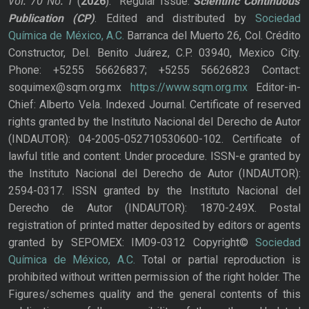
Vol. 70
No.
1
(
2026
): Regular Issue.
Scientific Continuous
Publication
(CP)
. Edited and distributed by
Sociedad
Química de México, A.C.
Barranca del Muerto 26, Col. Crédito
Constructor, Del. Benito Juárez, C.P. 03940, Mexico City.
Phone: +5255 56626837; +5255 56626823 Contact:
soquimex@sqm.org.mx
https://www.sqm.org.mx
Editor-in-
Chief: Alberto Vela. Indexed Journal. Certificate of reserved
rights granted by the Instituto Nacional del Derecho de Autor
(INDAUTOR): 04-2005-052710530600-102. Certificate of
lawful title and content: Under procedure. ISSN-e granted by
the Instituto Nacional del Derecho de Autor (INDAUTOR):
2594-0317. ISSN granted by the Instituto Nacional del
Derecho de Autor (INDAUTOR): 1870-249X. Postal
registration of printed matter deposited by editors or agents
granted by SEPOMEX: IM09-0312 Copyright©
Sociedad
Química de México, A.C.
Total or partial reproduction is
prohibited without written permission of the right holder. The
Figures/schemes quality and the general contents of this