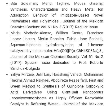
Bita Soleimani, Mehdi Taghavi, Mousa Ghaemy,
Synthesis, Characterization and Heavy Metal Ion
Adsorption Behavior of Imidazole-Based Novel
Polyamides and Polyimides
,
Journal of the Mexican
Chemical Society: Vol. 61 No. 3 (2017): Regular Issue
María Modroño-Alonso, William Castro, Francisco
Lopez-Linares, Merlín Rosales, Pablo Jose Baricelli,
Aqueous-biphasic hydroformylation of 1-hexene
catalyzed by the complex HCo(CO)[P(o-C6H4SO3Na)]3
,
Journal of the Mexican Chemical Society: Vol. 61 No. 2
(2017): Special Issue dedicated to Prof. Roberto
Sánchez-Delgado
Yahya Mirzaie, Jalil Lari, Hooshang Vahedi, Mohammad
Hakimi, Ahmad Nakhaei, Abdolreza Rezaeifard,
Fast and
Green Method to Synthesis of Quinolone Carboxylic
Acid Derivatives Using Giant-Ball Nanoporous
Isopolyoxomolybdate as Highly Efficient Recyclable
Catalyst in Refluxing Water
,
Journal of the Mexican