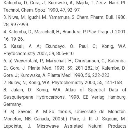
Kalemba, D.; Gora, J.; Kurowski, A.; Majda, T. Zesz. Nauk PL
Technol, Chem. Spoz. 1990, 47, 92-97.
3. Niwa, M.; Iguchi, M.; Yamamura, S. Chem. Pharm. Bull. 1980,
28, 997-999.
4. Kalemba, D.; Marschall, H.; Brandesi. P. Plav. Fragr. J. 2001,
16, 19-26.
5. Kasali, A. A.; Ekundayo, O.; Paul, C.; Konig, W.A.
Phytochemistry 2002, 59, 805-810.
6. a) Weyerstahl, P.; Marschall, H.; Christansen, C.; Kalemba,
D.; Gora, J. Planta Med. 1993, 59, 281-282; b) Kalemba, D.;
Gora, J.; Kurowska, A. Planta Med. 1990, 56, 222-223.
7. Bulow, N.; Konig, W.A. Phytochemistry 2000, 55, 141-168.
8. Julain, D.; Konig, W.A. Atlas of Spectral Data of
Sesquiterpene Hydrocarbons. 1998, EB Verlag Hamburg,
Germany.
9. a) Savoie, A. M..Sc. thesis, Université de Moncton,
Moncton, NB, Canada, 2005b) Paré, J. R. J.; Sigouin, M.;
Lapointe, J. Microwave Assisted Natural Products