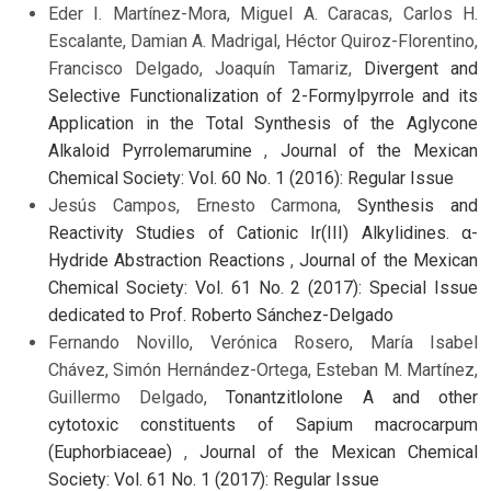
Eder I. Martínez-Mora, Miguel A. Caracas, Carlos H.
Escalante, Damian A. Madrigal, Héctor Quiroz-Florentino,
Francisco Delgado, Joaquín Tamariz,
Divergent and
Selective Functionalization of 2-Formylpyrrole and its
Application in the Total Synthesis of the Aglycone
Alkaloid Pyrrolemarumine
,
Journal of the Mexican
Chemical Society: Vol. 60 No. 1 (2016): Regular Issue
Jesús Campos, Ernesto Carmona,
Synthesis and
Reactivity Studies of Cationic Ir(III) Alkylidines. α-
Hydride Abstraction Reactions
,
Journal of the Mexican
Chemical Society: Vol. 61 No. 2 (2017): Special Issue
dedicated to Prof. Roberto Sánchez-Delgado
Fernando Novillo, Verónica Rosero, María Isabel
Chávez, Simón Hernández-Ortega, Esteban M. Martínez,
Guillermo Delgado,
Tonantzitlolone A and other
cytotoxic constituents of Sapium macrocarpum
(Euphorbiaceae)
,
Journal of the Mexican Chemical
Society: Vol. 61 No. 1 (2017): Regular Issue