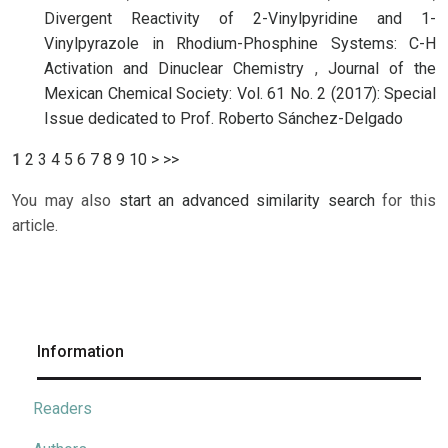
Divergent Reactivity of 2-Vinylpyridine and 1-
Vinylpyrazole in Rhodium-Phosphine Systems: C-H
Activation and Dinuclear Chemistry
,
Journal of the
Mexican Chemical Society: Vol. 61 No. 2 (2017): Special
Issue dedicated to Prof. Roberto Sánchez-Delgado
1
2
3
4
5
6
7
8
9
10
>
>>
You may also
start an advanced similarity search
for this
article.
Information
Readers