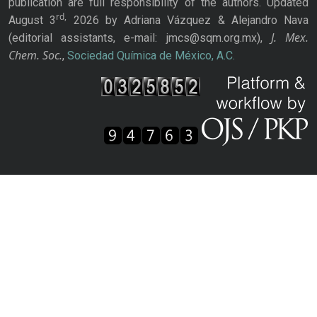
publication are full responsibility of the authors. Updated
rd,
August 3
2026 by Adriana Vázquez & Alejandro Nava
J. Mex.
(editorial assistants, e-mail: jmcs@sqm.org.mx),
Chem. Soc.
,
Sociedad Química de México, A.C.