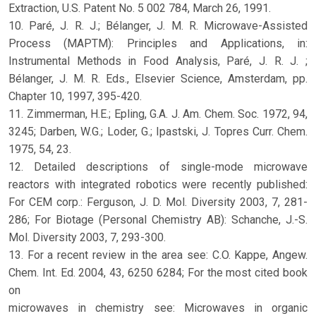
Extraction, U.S. Patent No. 5 002 784, March 26, 1991.
10. Paré, J. R. J.; Bélanger, J. M. R. Microwave-Assisted
Process (MAPTM): Principles and Applications, in:
Instrumental Methods in Food Analysis, Paré, J. R. J. ;
Bélanger, J. M. R. Eds., Elsevier Science, Amsterdam, pp.
Chapter 10, 1997, 395-420.
11. Zimmerman, H.E.; Epling, G.A. J. Am. Chem. Soc. 1972, 94,
3245; Darben, W.G.; Loder, G.; Ipastski, J. Topres Curr. Chem.
1975, 54, 23.
12. Detailed descriptions of single-mode microwave
reactors with integrated robotics were recently published:
For CEM corp.: Ferguson, J. D. Mol. Diversity 2003, 7, 281-
286; For Biotage (Personal Chemistry AB): Schanche, J.-S.
Mol. Diversity 2003, 7, 293-300.
13. For a recent review in the area see: C.O. Kappe, Angew.
Chem. Int. Ed. 2004, 43, 6250 6284; For the most cited book
on
microwaves in chemistry see: Microwaves in organic