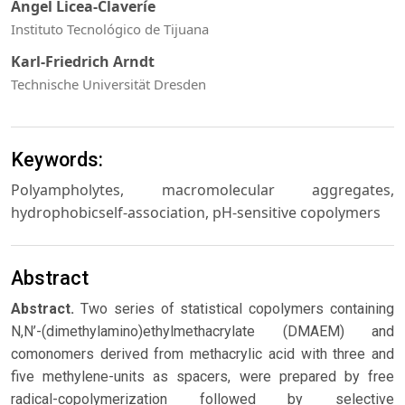
Angel Licea-Claveríe
Instituto Tecnológico de Tijuana
Karl-Friedrich Arndt
Technische Universität Dresden
Keywords:
Polyampholytes, macromolecular aggregates,
hydrophobicself-association, pH-sensitive copolymers
Abstract
Abstract.
Two series of statistical copolymers containing
N,N’-(dimethylamino)ethylmethacrylate (DMAEM) and
comonomers derived from methacrylic acid with three and
five methylene-units as spacers, were prepared by free
radical-copolymerization followed by selective