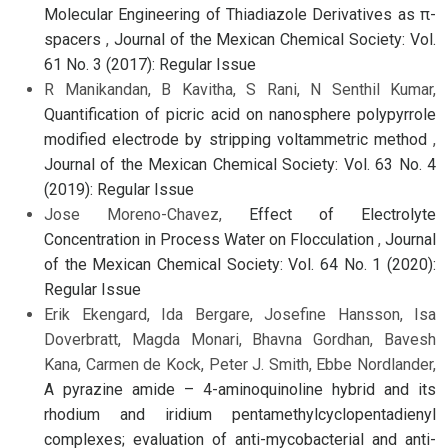
Molecular Engineering of Thiadiazole Derivatives as π-
spacers
,
Journal of the Mexican Chemical Society: Vol.
61 No. 3 (2017): Regular Issue
R Manikandan, B Kavitha, S Rani, N Senthil Kumar,
Quantification of picric acid on nanosphere polypyrrole
modified electrode by stripping voltammetric method
,
Journal of the Mexican Chemical Society: Vol. 63 No. 4
(2019): Regular Issue
Jose Moreno-Chavez,
Effect of Electrolyte
Concentration in Process Water on Flocculation
,
Journal
of the Mexican Chemical Society: Vol. 64 No. 1 (2020):
Regular Issue
Erik Ekengard, Ida Bergare, Josefine Hansson, Isa
Doverbratt, Magda Monari, Bhavna Gordhan, Bavesh
Kana, Carmen de Kock, Peter J. Smith, Ebbe Nordlander,
A pyrazine amide – 4-aminoquinoline hybrid and its
rhodium and iridium pentamethylcyclopentadienyl
complexes; evaluation of anti-mycobacterial and anti-