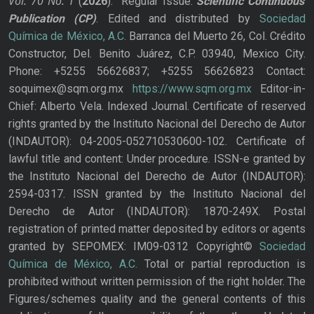
Vol. 70
No.
1
(
2026
): Regular Issue.
Scientific Continuous
Publication
(CP)
. Edited and distributed by
Sociedad
Química de México, A.C.
Barranca del Muerto 26, Col. Crédito
Constructor, Del. Benito Juárez, C.P. 03940, Mexico City.
Phone: +5255 56626837; +5255 56626823 Contact:
soquimex@sqm.org.mx
https://www.sqm.org.mx
Editor-in-
Chief: Alberto Vela. Indexed Journal. Certificate of reserved
rights granted by the Instituto Nacional del Derecho de Autor
(INDAUTOR): 04-2005-052710530600-102. Certificate of
lawful title and content: Under procedure. ISSN-e granted by
the Instituto Nacional del Derecho de Autor (INDAUTOR):
2594-0317. ISSN granted by the Instituto Nacional del
Derecho de Autor (INDAUTOR): 1870-249X. Postal
registration of printed matter deposited by editors or agents
granted by SEPOMEX: IM09-0312 Copyright©
Sociedad
Química de México, A.C.
Total or partial reproduction is
prohibited without written permission of the right holder. The
Figures/schemes quality and the general contents of this