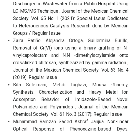
Discharged in Wastewater from a Public Hospital Using
LC-MS/MS Technique
,
Journal of the Mexican Chemical
Society: Vol. 65 No. 1 (2021): Special Issue Dedicated
to Heterogenous Catalysis Research done by Mexican
Groups / Regular Issue
Zaira Patiño, Alejandra Ortega, Guillermina Burillo,
Removal of Cr(VI) ions using a binary grafting of N-
vinylcaprolactam and N,N -dimethylacrylamide onto
crosslinked chitosan, synthesized by gamma radiation
,
Journal of the Mexican Chemical Society: Vol. 63 No. 4
(2019): Regular Issue
Bita Soleimani, Mehdi Taghavi, Mousa Ghaemy,
Synthesis, Characterization and Heavy Metal Ion
Adsorption Behavior of Imidazole-Based Novel
Polyamides and Polyimides
,
Journal of the Mexican
Chemical Society: Vol. 61 No. 3 (2017): Regular Issue
Muhammad Ramzan Saeed Ashraf Janjua,
Non-linear
Optical Response of Phenoxazine-based Dyes: