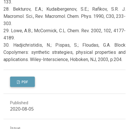
133.
28. Bekturov, E.A.; Kudaibergenov, S.E.; Rafikov, S.R. J.
Macromol. Sci., Rev. Macromol. Chem. Phys. 1990, C30, 233-
303.
29. Lowe, A.B.; McCormick, C.L. Chem. Rev. 2002, 102, 4177-
4189.
30. Hadjichristidis, N.; Pispas, S.; Floudas, G.A. Block
Copolymers: synthetic strategies, physical properties and
applications. Wiley-Interscience, Hoboken, NJ, 2003, p.204.
PDF
Published
2020-08-05
Issue