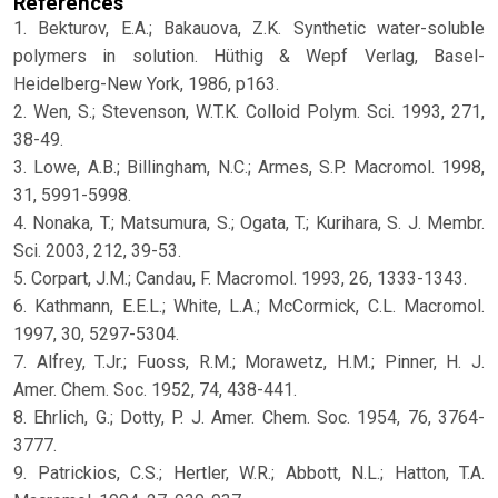
References
1. Bekturov, E.A.; Bakauova, Z.K. Synthetic water-soluble
polymers in solution. Hüthig & Wepf Verlag, Basel-
Heidelberg-New York, 1986, p163.
2. Wen, S.; Stevenson, W.T.K. Colloid Polym. Sci. 1993, 271,
38-49.
3. Lowe, A.B.; Billingham, N.C.; Armes, S.P. Macromol. 1998,
31, 5991-5998.
4. Nonaka, T.; Matsumura, S.; Ogata, T.; Kurihara, S. J. Membr.
Sci. 2003, 212, 39-53.
5. Corpart, J.M.; Candau, F. Macromol. 1993, 26, 1333-1343.
6. Kathmann, E.E.L.; White, L.A.; McCormick, C.L. Macromol.
1997, 30, 5297-5304.
7. Alfrey, T.Jr.; Fuoss, R.M.; Morawetz, H.M.; Pinner, H. J.
Amer. Chem. Soc. 1952, 74, 438-441.
8. Ehrlich, G.; Dotty, P. J. Amer. Chem. Soc. 1954, 76, 3764-
3777.
9. Patrickios, C.S.; Hertler, W.R.; Abbott, N.L.; Hatton, T.A.