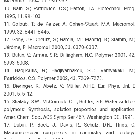
Macromol. 1994, 27, 930-937.
10. Nath, S.; Patrickios, C.S.; Hatton, T.A. Biotechnol. Prog.
1995, 11, 99-103.
11. Goloub, T.; de Keizer, A.; Cohen-Stuart, M.A. Macromol.
1999, 32, 8441-8446.
12. Gohy, J.F.; Creutz, S.; Garcia, M.; Mahltig, B.; Stamm, M.;
Jérôme, R. Macromol. 2000, 33, 6378-6387.
13. Bütün, V.; Armes, S.P.; Billingham, N.C. Polymer 2001, 42,
5993-6008.
14. Hadjikallis, G.; Hadjiyannakou, S.C.; Vamvakaki, M.;
Patrickios, C.S. Polymer 2002, 43, 7269-7273.
15. Bieringer. R.; Abetz, V.; Müller, A.H.E. Eur. Phys. Jnl. E
2001, 5, 5-12.
16. Shalaby, S.W.; McCormick, C.L.; Buttler, G.B. Water soluble
polymers: Synthesis, solution properties and application.
Amer. Chem. Soc., ACS Symp Ser 467, Washington DC, 1991.
17. Dubin, P.; Bock, J.; Davis, R.; Schulz, D.N.; Thies, C.
Macromolecular complexes in chemistry and biology.