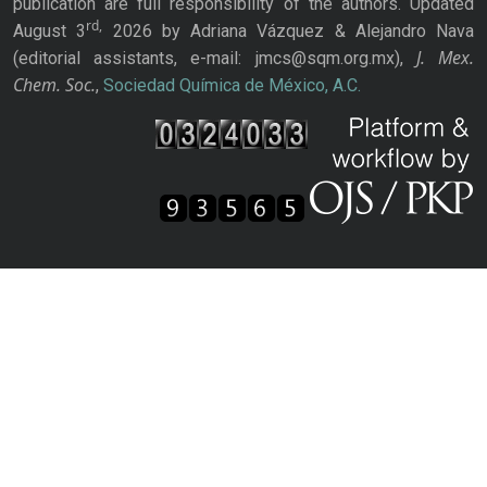
publication are full responsibility of the authors. Updated
rd,
August 3
2026 by Adriana Vázquez & Alejandro Nava
J. Mex.
(editorial assistants, e-mail: jmcs@sqm.org.mx),
Chem. Soc.
,
Sociedad Química de México, A.C.