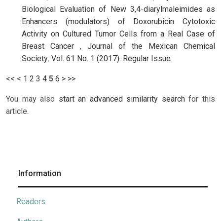
Biological Evaluation of New 3,4-diarylmaleimides as
Enhancers (modulators) of Doxorubicin Cytotoxic
Activity on Cultured Tumor Cells from a Real Case of
Breast Cancer
,
Journal of the Mexican Chemical
Society: Vol. 61 No. 1 (2017): Regular Issue
<<
<
1
2
3
4
5
6
>
>>
You may also
start an advanced similarity search
for this
article.
Information
Readers