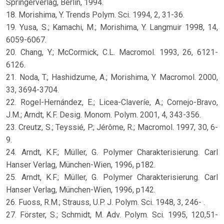
Springerverlag, Berlin, 1994.
18. Morishima, Y. Trends Polym. Sci. 1994, 2, 31-36.
19. Yusa, S.; Kamachi, M.; Morishima, Y. Langmuir 1998, 14,
6059-6067.
20. Chang, Y.; McCormick, C.L. Macromol. 1993, 26, 6121-
6126.
21. Noda, T.; Hashidzume, A.; Morishima, Y. Macromol. 2000,
33, 3694-3704.
22. Rogel-Hernández, E.; Licea-Claveríe, A.; Cornejo-Bravo,
J.M.; Arndt, K.F. Desig. Monom. Polym. 2001, 4, 343-356.
23. Creutz, S.; Teyssié, P.; Jérôme, R.; Macromol. 1997, 30, 6-
9.
24. Arndt, K.F.; Müller, G. Polymer Charakterisierung. Carl
Hanser Verlag, München-Wien, 1996, p182.
25. Arndt, K.F.; Müller, G. Polymer Charakterisierung. Carl
Hanser Verlag, München-Wien, 1996, p142.
26. Fuoss, R.M.; Strauss, U.P. J. Polym. Sci. 1948, 3, 246- .
27. Förster, S.; Schmidt, M. Adv. Polym. Sci. 1995, 120,51-