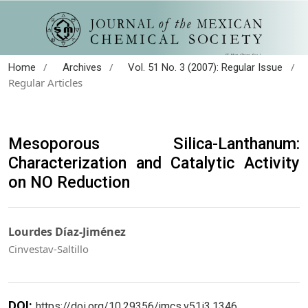
/
/
/
Home
Archives
Vol. 51 No. 3 (2007): Regular Issue
Regular Articles
Mesoporous Silica-Lanthanum:
Characterization and Catalytic Activity
on NO Reduction
Lourdes Díaz-Jiménez
Cinvestav-Saltillo
DOI:
https://doi.org/10.29356/jmcs.v51i3.1346