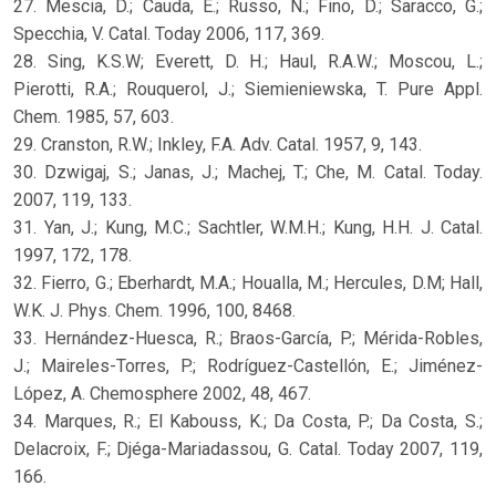
27. Mescia, D.; Cauda, E.; Russo, N.; Fino, D.; Saracco, G.;
Specchia, V. Catal. Today 2006, 117, 369.
28. Sing, K.S.W; Everett, D. H.; Haul, R.A.W.; Moscou, L.;
Pierotti, R.A.; Rouquerol, J.; Siemieniewska, T. Pure Appl.
Chem. 1985, 57, 603.
29. Cranston, R.W.; Inkley, F.A. Adv. Catal. 1957, 9, 143.
30. Dzwigaj, S.; Janas, J.; Machej, T.; Che, M. Catal. Today.
2007, 119, 133.
31. Yan, J.; Kung, M.C.; Sachtler, W.M.H.; Kung, H.H. J. Catal.
1997, 172, 178.
32. Fierro, G.; Eberhardt, M.A.; Houalla, M.; Hercules, D.M; Hall,
W.K. J. Phys. Chem. 1996, 100, 8468.
33. Hernández-Huesca, R.; Braos-García, P.; Mérida-Robles,
J.; Maireles-Torres, P.; Rodríguez-Castellón, E.; Jiménez-
López, A. Chemosphere 2002, 48, 467.
34. Marques, R.; El Kabouss, K.; Da Costa, P.; Da Costa, S.;
Delacroix, F.; Djéga-Mariadassou, G. Catal. Today 2007, 119,
166.