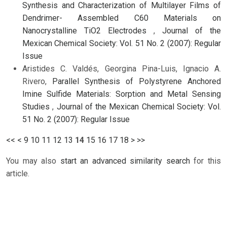
Synthesis and Characterization of Multilayer Films of
Dendrimer- Assembled C60 Materials on
Nanocrystalline TiO2 Electrodes
,
Journal of the
Mexican Chemical Society: Vol. 51 No. 2 (2007): Regular
Issue
Aristides C. Valdés, Georgina Pina-Luis, Ignacio A.
Rivero,
Parallel Synthesis of Polystyrene Anchored
Imine Sulfide Materials: Sorption and Metal Sensing
Studies
,
Journal of the Mexican Chemical Society: Vol.
51 No. 2 (2007): Regular Issue
<<
<
9
10
11
12
13
14
15
16
17
18
>
>>
You may also
start an advanced similarity search
for this
article.