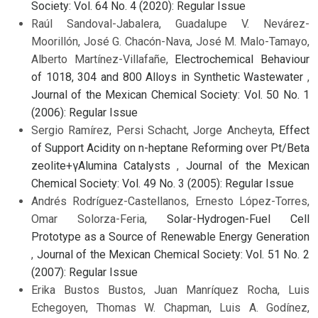
Society: Vol. 64 No. 4 (2020): Regular Issue
Raúl Sandoval-Jabalera, Guadalupe V. Nevárez-
Moorillón, José G. Chacón-Nava, José M. Malo-Tamayo,
Alberto Martínez-Villafañe,
Electrochemical Behaviour
of 1018, 304 and 800 Alloys in Synthetic Wastewater
,
Journal of the Mexican Chemical Society: Vol. 50 No. 1
(2006): Regular Issue
Sergio Ramírez, Persi Schacht, Jorge Ancheyta,
Effect
of Support Acidity on n-heptane Reforming over Pt/Beta
zeolite+γAlumina Catalysts
,
Journal of the Mexican
Chemical Society: Vol. 49 No. 3 (2005): Regular Issue
Andrés Rodríguez-Castellanos, Ernesto López-Torres,
Omar Solorza-Feria,
Solar-Hydrogen-Fuel Cell
Prototype as a Source of Renewable Energy Generation
,
Journal of the Mexican Chemical Society: Vol. 51 No. 2
(2007): Regular Issue
Erika Bustos Bustos, Juan Manríquez Rocha, Luis
Echegoyen, Thomas W. Chapman, Luis A. Godínez,