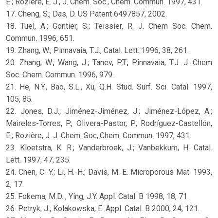
E.; Roziere, E. J., J. Chem. Soc., Chem. Commun. 1997, 431.
17. Cheng, S.; Das, D. US Patent 6497857, 2002.
18. Tuel, A.; Gontier, S.; Teissier, R. J. Chem Soc. Chem.
Commun. 1996, 651.
19. Zhang, W.; Pinnavaia, T.J., Catal. Lett. 1996, 38, 261.
20. Zhang, W.; Wang, J.; Tanev, P.T.; Pinnavaia, T.J. J. Chem
Soc. Chem. Commun. 1996, 979.
21. He, N.Y., Bao, S.L., Xu, Q.H. Stud. Surf. Sci. Catal. 1997,
105, 85.
22. Jones, D.J.; Jiménez-Jiménez, J.; Jiménez-López, A.;
Maireles-Torres, P.; Olivera-Pastor, P.; Rodríguez-Castellón,
E.; Rozière, J. J. Chem. Soc,.Chem. Commun. 1997, 431.
23. Kloetstra, K. R.; Vanderbroek, J.; Vanbekkum, H. Catal.
Lett. 1997, 47, 235.
24. Chen, C.-Y.; Li, H.-H.; Davis, M. E. Microporous Mat. 1993,
2, 17.
25. Fokema, M.D. ; Ying, J.Y. Appl. Catal. B 1998, 18, 71.
26. Petryk, J.; Kolakowska, E. Appl. Catal. B 2000, 24, 121.