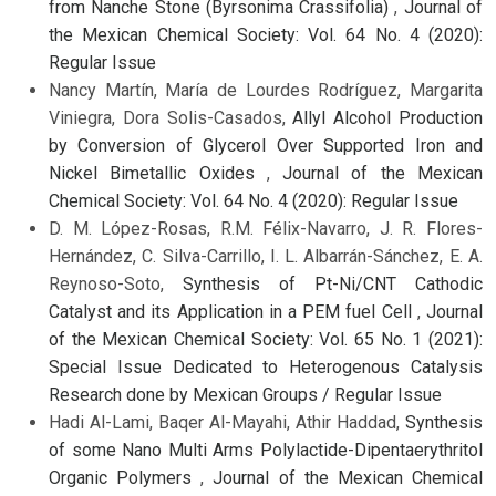
from Nanche Stone (Byrsonima Crassifolia)
,
Journal of
the Mexican Chemical Society: Vol. 64 No. 4 (2020):
Regular Issue
Nancy Martín, María de Lourdes Rodríguez, Margarita
Viniegra, Dora Solis-Casados,
Allyl Alcohol Production
by Conversion of Glycerol Over Supported Iron and
Nickel Bimetallic Oxides
,
Journal of the Mexican
Chemical Society: Vol. 64 No. 4 (2020): Regular Issue
D. M. López-Rosas, R.M. Félix-Navarro, J. R. Flores-
Hernández, C. Silva-Carrillo, I. L. Albarrán-Sánchez, E. A.
Reynoso-Soto,
Synthesis of Pt-Ni/CNT Cathodic
Catalyst and its Application in a PEM fuel Cell
,
Journal
of the Mexican Chemical Society: Vol. 65 No. 1 (2021):
Special Issue Dedicated to Heterogenous Catalysis
Research done by Mexican Groups / Regular Issue
Hadi Al-Lami, Baqer Al-Mayahi, Athir Haddad,
Synthesis
of some Nano Multi Arms Polylactide-Dipentaerythritol
Organic Polymers
,
Journal of the Mexican Chemical