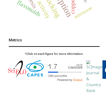
adsorption
copper
flavonoids
asteraceae
Metrics
*Click on each figure for more information.