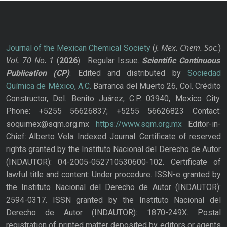
J. Mex. Chem. Soc.
Journal of the Mexican Chemical Society
(
)
Vol. 70
No.
1
(
2026
): Regular Issue.
Scientific Continuous
Publication
(CP)
. Edited and distributed by
Sociedad
Química de México, A.C.
Barranca del Muerto 26, Col. Crédito
Constructor, Del. Benito Juárez, C.P. 03940, Mexico City.
Phone: +5255 56626837; +5255 56626823 Contact:
soquimex@sqm.org.mx
https://www.sqm.org.mx
Editor-in-
Chief: Alberto Vela. Indexed Journal. Certificate of reserved
rights granted by the Instituto Nacional del Derecho de Autor
(INDAUTOR): 04-2005-052710530600-102. Certificate of
lawful title and content: Under procedure. ISSN-e granted by
the Instituto Nacional del Derecho de Autor (INDAUTOR):
2594-0317. ISSN granted by the Instituto Nacional del
Derecho de Autor (INDAUTOR): 1870-249X. Postal
registration of printed matter deposited by editors or agents