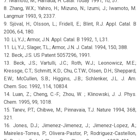
7. Iwamoto, M.; Hamada, H. Catal. Today 1991, 10, 57.
8. Zhang, W.X.; Yahiro, H.; Mizuno, N.; Izumi, J.; Iwamoto, M.
Langmuir 1993, 9, 2337.
9. Sjöval, H.; Olsson, L.; Fridell, E.; Blint, R.J. Appl. Catal. B
2006, 64, 180.
10. Li, Y.J.; Armor, J.N. Appl. Catal. B 1992, 1, L31.
11. Li, Y.J.; Slager, T.L.; Armor, J.N. J. Catal. 1994, 150, 388.
12. Beck, J.S. US Patent 5057296, 1991.
13. Beck, J.S.; Vartulli, J.C.; Roth, W.J.; Leonowicz, M.E.;
Kressge, C.T.; Schmitt, K.D.; Chu, C.T.W.; Olsen, D.H.; Sheppard,
E.W.; McCullen, S.B.; Higgins, J.B.; Schlenker, J.L. J. Am.
Chem. Soc. 1992, 114, 10834.
14. Luan, Z.; Cheng, C.-F.; Zhou, W. ; Klinowski, J. J. Phys.
Chem. 1995, 99, 1018.
15. Tanev, P.T.; Chibwe, M.; Pinnavaia, T.J. Nature 1994, 368,
321.
16. Jones, D.J.; Jimenez-Jimenez, J.; Jimenez-Lopez, A.;
Maireles-Torres, P.; Olivera-Pastor, P.; Rodriguez-Castellon,