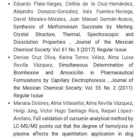
Eduardo Plata-Vargas, Cinthia de la Cruz-Hernández,
Alejandro Dorazco-González, Inés Fuentes-Noriega,
David Morales-Morales, Juan Manuel Germán-Acacio,
Synthesis of Metforminium Succinate by Melting.
Crystal Structure, Thermal, Spectroscopic and
Dissolution Properties
,
Journal of the Mexican
Chemical Society: Vol. 61 No. 3 (2017): Regular Issue
Denise Cruz Oliva, Karina Torres Vélez, Alma Luisa
Revilla Vázquez,
Simultaneous Determination of
Bromhexine and Amoxicillin in Pharmaceutical
Formulations by Capillary Electrophoresis
,
Journal of
the Mexican Chemical Society: Vol. 55 No. 2 (2011):
Regular Issue
Mariana Dolores, Alma Villaseñor, Alma Revilla Vázquez,
Helgi Jung, Victor Hugo Santiago Rios, Raquel López-
Arellano,
Full validation of curcumin analytical method by
LC-MS/MS points out that the degree of hemolysis in
plasma affects the quantitation: application in dog