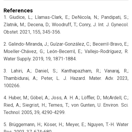
References
1. Giudice, L.; Llamas-Clark, E.; DeNicola, N.; Pandipati, S.;
Zlatnik, M.; Decena, D.; Woodruff, T.; Conry, J. Int. J. Gynecol.
Obstet. 2021, 155, 345-356.
2. Galindo-Miranda, J.; Guízar-González, C.; Becerril-Bravo, E.;
Moeller-Chávez, G.; León-Becerril, E.; Vallejo-Rodríguez, R.
Water Supply. 2019, 19, 1871-1884.
3. Lahiri, A.; Daniel, S.; Kanthapazham, R.; Vanaraj, R.;
Thambidurai, A.; Peter, L. J. Hazard. Mater. Adv. 2023,
100266.
4. Huber, M.; Göbel, A.; Joss, A. H. A.; Löffler, D.; McArdell, C.;
Ried, A.; Siegrist, H.; Ternes, T.; von Gunten, U. Environ. Sci.
Technol. 2005, 39, 4290-4299.
5. Brüggemann, H.; Köser, H.; Meyer, E.; Nguyen, T.-H. Water
Res. 2003, 37, 674-680.