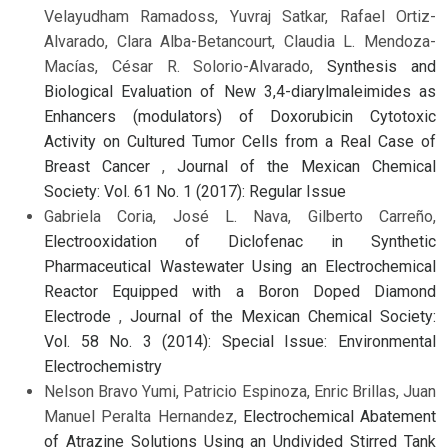
Velayudham Ramadoss, Yuvraj Satkar, Rafael Ortiz-
Alvarado, Clara Alba-Betancourt, Claudia L. Mendoza-
Macías, César R. Solorio-Alvarado,
Synthesis and
Biological Evaluation of New 3,4-diarylmaleimides as
Enhancers (modulators) of Doxorubicin Cytotoxic
Activity on Cultured Tumor Cells from a Real Case of
Breast Cancer
,
Journal of the Mexican Chemical
Society: Vol. 61 No. 1 (2017): Regular Issue
Gabriela Coria, José L. Nava, Gilberto Carreño,
Electrooxidation of Diclofenac in Synthetic
Pharmaceutical Wastewater Using an Electrochemical
Reactor Equipped with a Boron Doped Diamond
Electrode
,
Journal of the Mexican Chemical Society:
Vol. 58 No. 3 (2014): Special Issue: Environmental
Electrochemistry
Nelson Bravo Yumi, Patricio Espinoza, Enric Brillas, Juan
Manuel Peralta Hernandez,
Electrochemical Abatement
of Atrazine Solutions Using an Undivided Stirred Tank