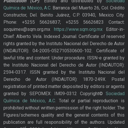
Publication
(CP)
. Edited and distributed by
Sociedad
Química de México, A.C.
Barranca del Muerto 26, Col. Crédito
Constructor, Del. Benito Juárez, C.P. 03940, Mexico City.
Phone: +5255 56626837; +5255 56626823 Contact:
soquimex@sqm.org.mx
https://www.sqm.org.mx
Editor-in-
Chief: Alberto Vela. Indexed Journal. Certificate of reserved
rights granted by the Instituto Nacional del Derecho de Autor
(INDAUTOR): 04-2005-052710530600-102. Certificate of
lawful title and content: Under procedure. ISSN-e granted by
the Instituto Nacional del Derecho de Autor (INDAUTOR):
2594-0317. ISSN granted by the Instituto Nacional del
Derecho de Autor (INDAUTOR): 1870-249X. Postal
registration of printed matter deposited by editors or agents
granted by SEPOMEX: IM09-0312 Copyright©
Sociedad
Química de México, A.C.
Total or partial reproduction is
prohibited without written permission of the right holder. The
Figures/schemes quality and the general contents of this
publication are full responsibility of the authors. Updated
rd,