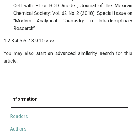
Cell with Pt or BDD Anode
,
Journal of the Mexican
Chemical Society: Vol. 62 No. 2 (2018): Special Issue on
“Modern Analytical Chemistry in Interdisciplinary
Research”
1
2
3
4
5
6
7
8
9
10
>
>>
You may also
start an advanced similarity search
for this
article.
Information
Readers
Authors