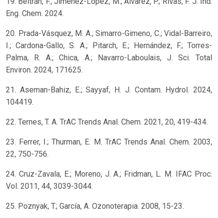
19. Beltrán, F.; Jiménez-López, M.; Álvarez, P.; Rivas, F. J. Ind.
Eng. Chem. 2024.
20. Prada-Vásquez, M. A.; Simarro-Gimeno, C.; Vidal-Barreiro,
I.; Cardona-Gallo, S. A.; Pitarch, E.; Hernández, F.; Torres-
Palma, R. A.; Chica, A.; Navarro-Laboulais, J. Sci. Total
Environ. 2024, 171625.
21. Aseman-Bahiz, E.; Sayyaf, H. J. Contam. Hydrol. 2024,
104419.
22. Ternes, T. A. TrAC Trends Anal. Chem. 2021, 20, 419-434.
23. Ferrer, I.; Thurman, E. M. TrAC Trends Anal. Chem. 2003,
22, 750-756.
24. Cruz-Zavala, E.; Moreno, J. A.; Fridman, L. M. IFAC Proc.
Vol. 2011, 44, 3039-3044.
25. Poznyak, T.; García, A. Ozonoterapia. 2008, 15-23.