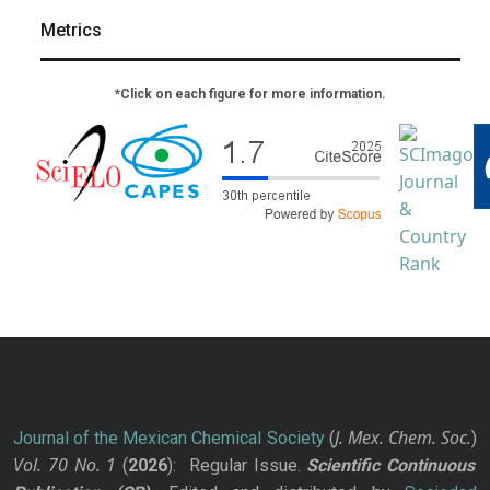
Metrics
*Click on each figure for more information.
J. Mex. Chem. Soc.
Journal of the Mexican Chemical Society
(
)
Vol. 70
No.
1
(
2026
): Regular Issue.
Scientific Continuous