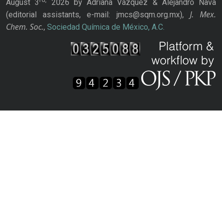
August 3
2026 by Adriana Vázquez & Alejandro Nava
J. Mex.
(editorial assistants, e-mail: jmcs@sqm.org.mx),
Chem. Soc.
,
Sociedad Química de México, A.C.