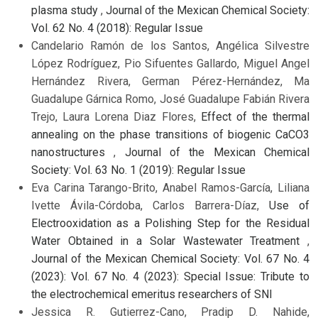
plasma study
,
Journal of the Mexican Chemical Society:
Vol. 62 No. 4 (2018): Regular Issue
Candelario Ramón de los Santos, Angélica Silvestre
López Rodríguez, Pio Sifuentes Gallardo, Miguel Angel
Hernández Rivera, German Pérez-Hernández, Ma
Guadalupe Gárnica Romo, José Guadalupe Fabián Rivera
Trejo, Laura Lorena Diaz Flores,
Effect of the thermal
annealing on the phase transitions of biogenic CaCO3
nanostructures
,
Journal of the Mexican Chemical
Society: Vol. 63 No. 1 (2019): Regular Issue
Eva Carina Tarango-Brito, Anabel Ramos-García, Liliana
Ivette Ávila-Córdoba, Carlos Barrera-Díaz,
Use of
Electrooxidation as a Polishing Step for the Residual
Water Obtained in a Solar Wastewater Treatment
,
Journal of the Mexican Chemical Society: Vol. 67 No. 4
(2023): Vol. 67 No. 4 (2023): Special Issue: Tribute to
the electrochemical emeritus researchers of SNI
Jessica R. Gutierrez-Cano, Pradip D. Nahide,