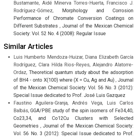
Bustamante, Aidé Minerva Torres-Huerta, Francisco J.
Rodríguez-Gómez,
Morphology and Corrosion
Performance of Chromate Conversion Coatings on
Different Substrates
,
Journal of the Mexican Chemical
Society: Vol. 52 No. 4 (2008): Regular Issue
Similar Articles
Luis Humberto Mendoza-Huizar, Diana Elizabeth García
Rodríguez, Clara Hilda Rios-Reyes, Alejandro Alatorre-
Ordaz,
Theoretical quantum study about the adsorption
of BH4 - onto X(100) where (X = Cu, Ag and Au)
,
Journal
of the Mexican Chemical Society: Vol. 56 No. 3 (2012):
Special Issue dedicated to Prof. José Luis Gazquez
Faustino Aguilera-Granja, Andrés Vega, Luis Carlos
Balbás,
GGA/PBE study of the spin isomers of Fe34,40,
Co23,34, and Co12Cu Clusters with Selected
Geometries
,
Journal of the Mexican Chemical Society:
Vol. 56 No. 3 (2012): Special Issue dedicated to Prof.