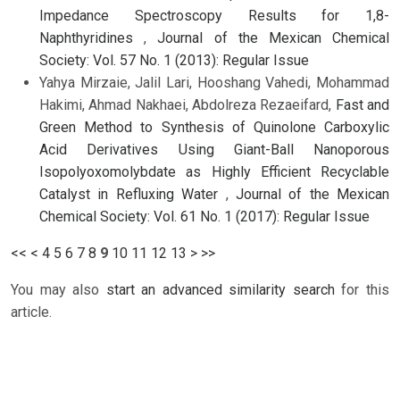
Impedance Spectroscopy Results for 1,8-
Naphthyridines
,
Journal of the Mexican Chemical
Society: Vol. 57 No. 1 (2013): Regular Issue
Yahya Mirzaie, Jalil Lari, Hooshang Vahedi, Mohammad
Hakimi, Ahmad Nakhaei, Abdolreza Rezaeifard,
Fast and
Green Method to Synthesis of Quinolone Carboxylic
Acid Derivatives Using Giant-Ball Nanoporous
Isopolyoxomolybdate as Highly Efficient Recyclable
Catalyst in Refluxing Water
,
Journal of the Mexican
Chemical Society: Vol. 61 No. 1 (2017): Regular Issue
<<
<
4
5
6
7
8
9
10
11
12
13
>
>>
You may also
start an advanced similarity search
for this
article.