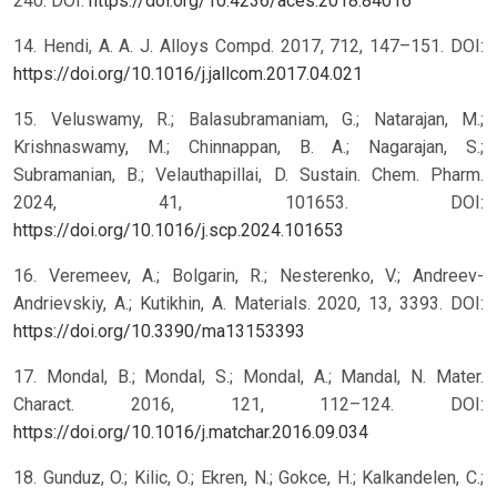
240. DOI:
https://doi.org/10.4236/aces.2018.84016
14. Hendi, A. A. J. Alloys Compd. 2017, 712, 147–151. DOI:
https://doi.org/10.1016/j.jallcom.2017.04.021
15. Veluswamy, R.; Balasubramaniam, G.; Natarajan, M.;
Krishnaswamy, M.; Chinnappan, B. A.; Nagarajan, S.;
Subramanian, B.; Velauthapillai, D. Sustain. Chem. Pharm.
2024, 41, 101653. DOI:
https://doi.org/10.1016/j.scp.2024.101653
16. Veremeev, A.; Bolgarin, R.; Nesterenko, V.; Andreev-
Andrievskiy, A.; Kutikhin, A. Materials. 2020, 13, 3393. DOI:
https://doi.org/10.3390/ma13153393
17. Mondal, B.; Mondal, S.; Mondal, A.; Mandal, N. Mater.
Charact. 2016, 121, 112–124. DOI:
https://doi.org/10.1016/j.matchar.2016.09.034
18. Gunduz, O.; Kilic, O.; Ekren, N.; Gokce, H.; Kalkandelen, C.;