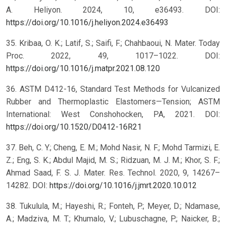
A. Heliyon. 2024, 10, e36493. DOI:
https://doi.org/10.1016/j.heliyon.2024.e36493
35. Kribaa, O. K.; Latif, S.; Saifi, F.; Chahbaoui, N. Mater. Today
Proc. 2022, 49, 1017–1022. DOI:
https://doi.org/10.1016/j.matpr.2021.08.120
36. ASTM D412-16, Standard Test Methods for Vulcanized
Rubber and Thermoplastic Elastomers—Tension; ASTM
International: West Conshohocken, PA, 2021. DOI:
https://doi.org/10.1520/D0412-16R21
37. Beh, C. Y.; Cheng, E. M.; Mohd Nasir, N. F.; Mohd Tarmizi, E.
Z.; Eng, S. K.; Abdul Majid, M. S.; Ridzuan, M. J. M.; Khor, S. F.;
Ahmad Saad, F. S. J. Mater. Res. Technol. 2020, 9, 14267–
14282. DOI:
https://doi.org/10.1016/j.jmrt.2020.10.012
38. Tukulula, M.; Hayeshi, R.; Fonteh, P.; Meyer, D.; Ndamase,
A.; Madziva, M. T.; Khumalo, V.; Lubuschagne, P.; Naicker, B.;