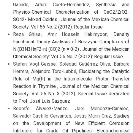
Galindo, Arturo Cueto-Hernández,
Synthesis and
Physico-Chemical Characterization of CeO2/ZrO2-
SO42- Mixed Oxides
,
Journal of the Mexican Chemical
Society: Vol. 56 No. 2 (2012): Regular Issue
Reza Ghiasi, Amir Hossein Hakimyoon,
Density
Functional Theory Analysis of Borazyne Complexes of
Ni(B3N3HnF2-n) (CO)2 (n = 0-2)
,
Journal of the Mexican
Chemical Society: Vol. 56 No. 2 (2012): Regular Issue
Stefan Vogt-Geisse, Soledad Gutiérrez-Oliva, Bárbara
Herrera, Alejandro Toro-Labbé,
Elucidating the Catalytic
Role of Mg(II) in the Intramolecular Proton Transfer
Reaction in Thymine
,
Journal of the Mexican Chemical
Society: Vol. 56 No. 3 (2012): Special Issue dedicated
to Prof. José Luis Gazquez
Rodolfo Álvarez-Manzo, Joel Mendoza-Canales,
Salvador Castillo-Cervantes, Jesús Marín-Cruz,
Studies
on the Development of New Efficient Corrosion
Inhibitors for Crude Oil Pipelines: Electrochemical