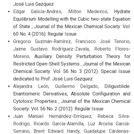
José Luis Gazquez
Edgar Galicia-Andrés, Milton Medeiros,
Hydrate
Equilibrium Modelling with the Cubic two-state Equation
of State
,
Journal of the Mexican Chemical Society: Vol.
60 No. 4 (2016): Regular Issue
Gregorio Guzmán-Ramírez, Francisco José Tenorio,
Jaime Gustavo Rodríguez-Zavala, Roberto Flores-
Moreno,
Auxiliary Density Perturbation Theory for
Restricted Open-Shell Systems
,
Journal of the Mexican
Chemical Society: Vol. 56 No. 3 (2012): Special Issue
dedicated to Prof. José Luis Gazquez
Alejandra León, Guillermo Delgado,
Diligustilide:
Enantiomeric Derivatives, Absolute Configuration and
Cytotoxic Properties
,
Journal of the Mexican Chemical
Society: Vol. 56 No. 2 (2012): Regular Issue
Juan Manuel Hernández-Enríquez, Rebeca Silva-
Rodrigo, Ricardo García-Alamilla, Luz Arcelia García-
Serrano, Brent Edward Handy, Guadalupe Cárdenas-