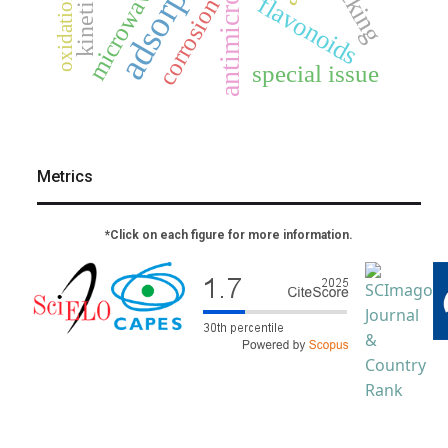
adsorption
docking
microwave
kinetics
oxidation
flavonoids
corrosion
special issue
Metrics
*Click on each figure for more information.