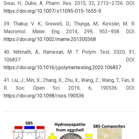
Swai, H.; Dube, A. Pharm. Res. 2015, 32, 2713–2726. DOI:
https://doi.org/10.1007/s11095-015-1655-9
39. Thakur, V. K.; Grewell, D.; Thunga, M.; Kessler, M. R.
Macromol. Mater. Eng. 2014, 299, 953–958. DOI:
https://doi.org/10.1002/mame.201300368
40. Nihmath, A.; Ramesan, M. T. Polym. Test. 2020, 91,
106837. DOI:
https://doi.org/10.1016/j.polymertesting.2020.106837
41. Liu, J.; Min, X.; Zhang, X.; Zhu, X.; Wang, Z.; Wang, T.; Fan, X.
R. Soc. Open Sci. 2019, 6, 190536. DOI:
https://doi.org/10.1098/rsos.190536