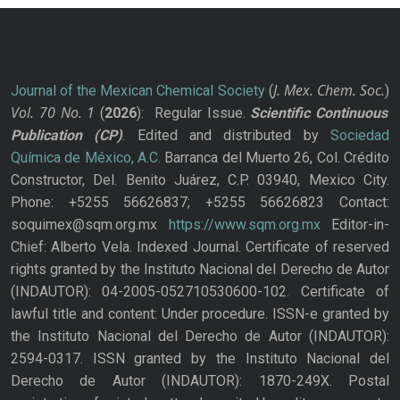
J. Mex. Chem. Soc.
Journal of the Mexican Chemical Society
(
)
Vol. 70
No.
1
(
2026
): Regular Issue.
Scientific Continuous
Publication
(CP)
. Edited and distributed by
Sociedad
Química de México, A.C.
Barranca del Muerto 26, Col. Crédito
Constructor, Del. Benito Juárez, C.P. 03940, Mexico City.
Phone: +5255 56626837; +5255 56626823 Contact:
soquimex@sqm.org.mx
https://www.sqm.org.mx
Editor-in-
Chief: Alberto Vela. Indexed Journal. Certificate of reserved
rights granted by the Instituto Nacional del Derecho de Autor
(INDAUTOR): 04-2005-052710530600-102. Certificate of
lawful title and content: Under procedure. ISSN-e granted by
the Instituto Nacional del Derecho de Autor (INDAUTOR):
2594-0317. ISSN granted by the Instituto Nacional del
Derecho de Autor (INDAUTOR): 1870-249X. Postal