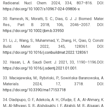
Radioanal. Nucl. Chem. 2024, 334, 807–816. DOI:
https://doi.org/10.1007/s10967-024-09806-x
30. Ramesh, N.; Moratti, S. C.; Dias, G. J. J. Biomed. Mater.
Res., Part B. 2018, 106, 2046–2057. DOI:
https://doi.org/10.1002/jbm.b.33950
31. Li, J.; Wang, S.; Muhammad, Y.; Zhang, H.; Qiao, Q. Constr.
Build. Mater. 2022, 345, 128361. DOI:
https://doi.org/10.1016/j.conbuildmat.2022.128361
32. Hasan, L. A. Saudi Dent. J. 2021, 33, 1190–1196.DOI:
https://doi.org/10.1016/j.sdentj.2021.01.001
.
33. Maciejewska, M.; Rybiński, P.; Sowińska-Baranowska, A.
Materials. 2024, 17, 3718. DOI:
https://doi.org/10.3390/ma17153718
34. Oladipupo, O. F.; Adekola, A. H.; Ofudje, E. A.; Al-Ahmary, K.
M.; Al-Mhyawi, S. R.; Alshdoukhi, I. F.; Alrahili, M. R.; Alsaiari, A.