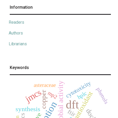
Information
Readers
Authors
Librarians
Keywords
cytotoxicity
antimicrobial activity
asteraceae
phenols
jmcs
mp2
copper
hplc
antioxidant
dft
synthesis
ftir