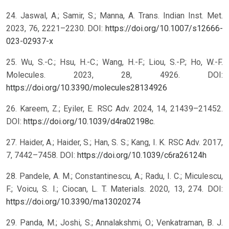
24. Jaswal, A.; Samir, S.; Manna, A. Trans. Indian Inst. Met.
2023, 76, 2221–2230. DOI:
https://doi.org/10.1007/s12666-
023-02937-x
25. Wu, S.-C.; Hsu, H.-C.; Wang, H.-F.; Liou, S.-P.; Ho, W.-F.
Molecules. 2023, 28, 4926. DOI:
https://doi.org/10.3390/molecules28134926
26. Kareem, Z.; Eyiler, E. RSC Adv. 2024, 14, 21439–21452.
DOI:
https://doi.org/10.1039/d4ra02198c
.
27. Haider, A.; Haider, S.; Han, S. S.; Kang, I. K. RSC Adv. 2017,
7, 7442–7458. DOI:
https://doi.org/10.1039/c6ra26124h
28. Pandele, A. M.; Constantinescu, A.; Radu, I. C.; Miculescu,
F.; Voicu, S. I.; Ciocan, L. T. Materials. 2020, 13, 274. DOI:
https://doi.org/10.3390/ma13020274
29. Panda, M.; Joshi, S.; Annalakshmi, O.; Venkatraman, B. J.