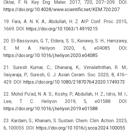
Oktar, F. N. Key Eng. Mater. 2017, 720, 207–209. DOI:
https://doi.org/10.4028/www.scientific.net/KEM.720.207
19. Fara, A. N. K. A.; Abdullah, H. Z. AIP Conf. Proc. 2015,
1669. DOI:
https://doi.org/10.1063/1.4919215
20. El-Bassyouni, G. T.; Eldera, S. S.; Kenawy, S. H.; Hamzawy,
E. M. A. Heliyon. 2020, 6, e04085. DOI:
https://doi.org/10.1016/j.heliyon.2020.e04085
21. Suresh Kumar, C.; Dhanaraj, K.; Vimalathithan, R. M.;
Ilaiyaraja, P.; Suresh, G. J. Asian Ceram. Soc. 2020, 8, 416–
429. DOI:
https://doi.org/10.1080/21870764.2020.1749373
22. Mohd Pu’ad, N. A. S.; Koshy, P.; Abdullah, H. Z.; Idris, M. I.;
Lee, T. C. Heliyon. 2019, 5, e01588. DOI:
https://doi.org/10.1016/j.heliyon.2019.e01588
23. Kardam, S.; Khanam, S. Sustain. Chem. Clim. Action. 2025,
6, 100055. DOI:
https://doi.org/10.1016/j.scca.2024.100055