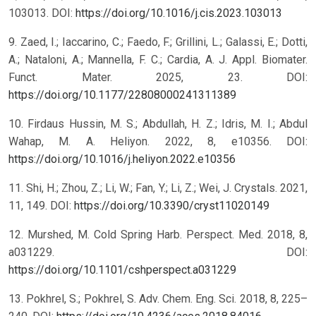
103013. DOI:
https://doi.org/10.1016/j.cis.2023.103013
9. Zaed, I.; Iaccarino, C.; Faedo, F.; Grillini, L.; Galassi, E.; Dotti,
A.; Nataloni, A.; Mannella, F. C.; Cardia, A. J. Appl. Biomater.
Funct. Mater. 2025, 23. DOI:
https://doi.org/10.1177/22808000241311389
10. Firdaus Hussin, M. S.; Abdullah, H. Z.; Idris, M. I.; Abdul
Wahap, M. A. Heliyon. 2022, 8, e10356. DOI:
https://doi.org/10.1016/j.heliyon.2022.e10356
11. Shi, H.; Zhou, Z.; Li, W.; Fan, Y.; Li, Z.; Wei, J. Crystals. 2021,
11, 149. DOI:
https://doi.org/10.3390/cryst11020149
12. Murshed, M. Cold Spring Harb. Perspect. Med. 2018, 8,
a031229. DOI:
https://doi.org/10.1101/cshperspect.a031229
13. Pokhrel, S.; Pokhrel, S. Adv. Chem. Eng. Sci. 2018, 8, 225–