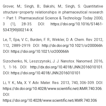
Grover, M.; Singh, B.; Bakshi, M.; Singh, S. Quantitative
structure–property relationships in pharmaceutical research
– Part 1. Pharmaceutical Science & Technology Today 2000,
3 (1), 28-35. DOI:
https://doi.org/10.1016/S1461-
5347(99)00214-X
.
Le, T.; Epa, V. C.; Burden, F. R.; Winkler, D. A. Chem. Rev. 2012,
112, 2889-2919. DOI:
http://dx.doi.org/10.1021/cr200066h
.
DOI:
https://doi.org/10.1021/cr200066h
Sizochenko, N.; Leszczynski, J. J. Nanotox. Nanomed. 2016,
1, 1-16. DOI:
http://dx.doi.org/10.4018/JNN.2016010101
.
DOI:
https://doi.org/10.4018/JNN.2016010101
Li, Y. K.; Ma, X. Y. Adv. Mater. Res. 2013, 740, 306-309. DOI:
https://dx.doi.org/10.4028/www.scientific.net/AMR.740.306
.
DOI:
https://doi.org/10.4028/www.scientific.net/AMR.740.306