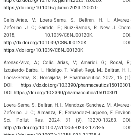
http://dx.doi.org/10.1016/j.jlumin.2023.120020
.
DOI:
https://doi.org/10.1016/j.jlumin.2023.120020
Celis-Arias, V.; Loera-Serna, S.; Beltran, H. I.; Alvarez-
Zeferino, J. C.; Garrido, E.; Ruiz-Ramos, R. New J. Chem.
2018, 10.1039/C8NJ00120K. DOI:
http://dx.doi.org/10.1039/C8NJ00120K
.
DOI:
https://doi.org/10.1039/C8NJ00120K
Arenas-Vivo, A.; Celis Arias, V.; Amariei, G.; Rosal, R.;
Izquierdo-Barba, I.; Hidalgo, T.; Vallet-Regi, M.; Beltran, H. I.;
Loera-Serna, S.; Horcajada, P. Pharmaceutics 2023, 15 (1).
DOI:
https://dx.doi.org/10.3390/pharmaceutics15010301
.
DOI:
https://doi.org/10.3390/pharmaceutics15010301
Loera-Serna, S.; Beltran, H. I.; Mendoza-Sanchez, M.; Alvarez-
Zeferino, J. C.; Almanza, F.; Fernandez-Luqueno, F. Environ.
Sci. Pollut. Res. 2024, 31 (9), 13270-13283. DOI:
http://dx.doi.org/10.1007/s11356-023-31728-6
.
DOI: