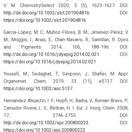
V. M. ChemistrySelect 2020, 5 (5), 1623-1627. DOI:
http://dx.doi.org/10.1002/slct.201904816
.
DOI:
https://doi.org/10.1002/slct.201904816
García-López, M. C.; Muñoz-Flores, B. M.; Jiménez-Pérez, V.
M.; Moggio, I.; Arias, E.; Chan-Navarro, R.; Santillan, R. Dyes
and Pigments 2014, 106, 188-196. DOI:
http://dx.doi.org/10.1016/j.dyepig.2014.02.021
.
DOI:
https://doi.org/10.1016/j.dyepig.2014.02.021
Yousefi, M.; Sedaghat, T.; Simpson, J.; Shafiei, M. Appl.
Organomet. Chem. 2019, 33 (11), e5137. DOI:
https://doi.org/10.1002/aoc.5137
.
Hernandez-Ahuactzi, I. F.; Hopfl, H.; Barba, V.; Roman-Bravo, P.;
Zamudio-Rivera, L. S.; Beltran, H. I. Eur. J. Inorg. Chem. 2008,
17, 2746-2755. DOI:
http://dx.doi.org/10.1002/ejic.200800222
.
DOI:
https://doi.org/10.1002/ejic.200800222