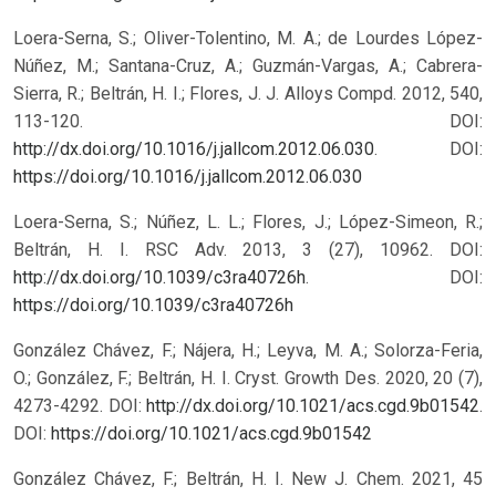
Loera-Serna, S.; Oliver-Tolentino, M. A.; de Lourdes López-
Núñez, M.; Santana-Cruz, A.; Guzmán-Vargas, A.; Cabrera-
Sierra, R.; Beltrán, H. I.; Flores, J. J. Alloys Compd. 2012, 540,
113-120. DOI:
http://dx.doi.org/10.1016/j.jallcom.2012.06.030
.
DOI:
https://doi.org/10.1016/j.jallcom.2012.06.030
Loera-Serna, S.; Núñez, L. L.; Flores, J.; López-Simeon, R.;
Beltrán, H. I. RSC Adv. 2013, 3 (27), 10962. DOI:
http://dx.doi.org/10.1039/c3ra40726h
.
DOI:
https://doi.org/10.1039/c3ra40726h
González Chávez, F.; Nájera, H.; Leyva, M. A.; Solorza-Feria,
O.; González, F.; Beltrán, H. I. Cryst. Growth Des. 2020, 20 (7),
4273-4292. DOI:
http://dx.doi.org/10.1021/acs.cgd.9b01542
.
DOI:
https://doi.org/10.1021/acs.cgd.9b01542
González Chávez, F.; Beltrán, H. I. New J. Chem. 2021, 45