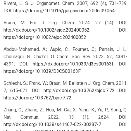
Rivera, L. S. J. Organomet. Chem. 2007, 692 (4), 731-739.
DOI:
https://doi.org/10.1016/j.jorganchem.2006.09.064
.
Braun, M. Eur. J. Org. Chem. 2024, 27 (14). DOI:
http://dx.doi.org/10.1002/ejoc.202400052
.
DOI:
https://doi.org/10.1002/ejoc.202400052
Abdou-Mohamed, A.; Aupic, C.; Fournet, C.; Parrain, J. L.;
Chouraqui, G.; Chuzel, O. Chem. Soc. Rev. 2023, 52, 4381-
4391. DOI:
https://dx.doi.org/10.1039/d3cs00163f
.
DOI:
https://doi.org/10.1039/D3CS00163F
Schlecht, S.; Frank, W.; Braun, M. Beilstein J. Org. Chem. 2011,
7, 615-621. DOI:
http://dx.doi.org/10.3762/bjoc.7.72
.
DOI:
https://doi.org/10.3762/bjoc.7.72
Zhang, G.; Zhang, Z.; Hou, M.; Cai, X.; Yang, K.; Yu, P.; Song, Q.
Nat. Commun. 2022, 13 (1), 2624. DOI:
http://dx.doi.org/10.1038/s41467-022-30287-7
.
DOI: