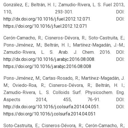
González, E.; Beltrán, H. I.; Zamudio-Rivera, L. S. Fuel 2013,
110, 293-301. DOI:
http://dx.doi.org/10.1016/j.fuel.2012.12.071
.
DOI:
https://doi.org/10.1016/j.fuel.2012.12.071
Cerón-Camacho, R.; Cisneros-Dévora, R.; Soto-Castruita, E.;
Pons-Jiménez, M.; Beltrán, H. I.; Martínez-Magadán, J.-M.;
Zamudio-Rivera, L. S. Arab. J. Chem. 2016. DOI:
http://dx.doi.org/10.1016/j.arabjc.2016.08.008
.
DOI:
https://doi.org/10.1016/j.arabjc.2016.08.008
Pons-Jiménez, M.; Cartas-Rosado, R.; Martínez-Magadán, J.
M.; Oviedo-Roa, R.; Cisneros-Dévora, R.; Beltrán, H. I.;
Zamudio-Rivera, L. S. Colloids Surf. Physicochem. Eng.
Aspects 2014, 455, 76-91. DOI:
http://dx.doi.org/10.1016/j.colsurfa.2014.04.051
.
DOI:
https://doi.org/10.1016/j.colsurfa.2014.04.051
Soto‐Castruita, E.; Cisneros‐Dévora, R.; Cerón‐Camacho, R.;