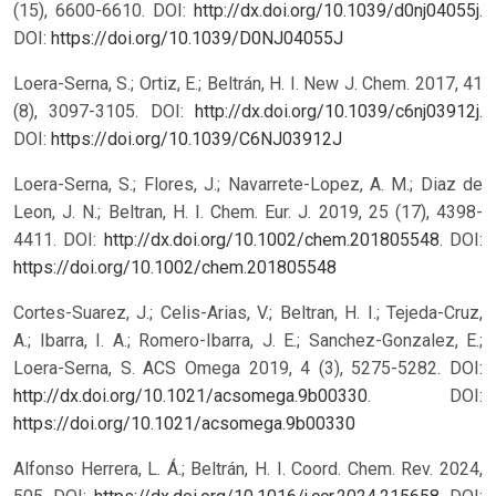
(15), 6600-6610. DOI:
http://dx.doi.org/10.1039/d0nj04055j
.
DOI:
https://doi.org/10.1039/D0NJ04055J
Loera-Serna, S.; Ortiz, E.; Beltrán, H. I. New J. Chem. 2017, 41
(8), 3097-3105. DOI:
http://dx.doi.org/10.1039/c6nj03912j
.
DOI:
https://doi.org/10.1039/C6NJ03912J
Loera-Serna, S.; Flores, J.; Navarrete-Lopez, A. M.; Diaz de
Leon, J. N.; Beltran, H. I. Chem. Eur. J. 2019, 25 (17), 4398-
4411. DOI:
http://dx.doi.org/10.1002/chem.201805548
.
DOI:
https://doi.org/10.1002/chem.201805548
Cortes-Suarez, J.; Celis-Arias, V.; Beltran, H. I.; Tejeda-Cruz,
A.; Ibarra, I. A.; Romero-Ibarra, J. E.; Sanchez-Gonzalez, E.;
Loera-Serna, S. ACS Omega 2019, 4 (3), 5275-5282. DOI:
http://dx.doi.org/10.1021/acsomega.9b00330
.
DOI:
https://doi.org/10.1021/acsomega.9b00330
Alfonso Herrera, L. Á.; Beltrán, H. I. Coord. Chem. Rev. 2024,