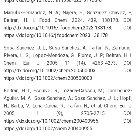
https://doi.org/10.1007/s11356-023-31728-6
Marrufo-Hernandez, N. A.; Najera, H.; Gonzalez Chavez, F.;
Beltran, H. I. Food Chem. 2024, 439, 138178. DOI:
http://dx.doi.org/10.1016/j.foodchem.2023.138178
.
DOI:
https://doi.org/10.1016/j.foodchem.2023.138178
Sosa-Sanchez, J. L.; Sosa-Sanchez, A.; Farfan, N.; Zamudio-
Rivera, L. S.; Lopez-Mendoza, G.; Flores, J. P.; Beltran, H. I.
Chem. Eur. J. 2005, 11 (14), 4263-4273. DOI:
http://dx.doi.org/10.1002/chem.200500003
.
DOI:
https://doi.org/10.1002/chem.200500003
Beltran, H. I.; Esquivel, R.; Lozada-Cassou, M.; Dominguez-
Aguilar, M. A.; Sosa-Sanchez, A.; Sosa-Sanchez, J. L.; Hopfl,
H.; Barba, V.; Luna-Garcia, R.; Farfan, N.; et al. Chem. Eur. J.
2005, 11 (9), 2705-2715. DOI:
https://dx.doi.org/10.1002/chem.200400955
.
DOI:
https://doi.org/10.1002/chem.200400955