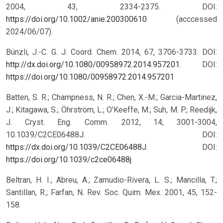
2004, 43, 2334-2375. DOI:
https://doi.org/10.1002/anie.200300610
(acccessed
2024/06/07).
Bünzli, J.-C. G. J. Coord. Chem. 2014, 67, 3706-3733. DOI:
http://dx.doi.org/10.1080/00958972.2014.957201
.
DOI:
https://doi.org/10.1080/00958972.2014.957201
Batten, S. R.; Champness, N. R.; Chen, X.-M.; Garcia-Martinez,
J.; Kitagawa, S.; Öhrström, L.; O'Keeffe, M.; Suh, M. P.; Reedijk,
J. Cryst. Eng. Comm. 2012, 14, 3001-3004,
10.1039/C2CE06488J. DOI:
https://dx.doi.org/10.1039/C2CE06488J
.
DOI:
https://doi.org/10.1039/c2ce06488j
Beltran, H. I.; Abreu, A.; Zamudio-Rivera, L. S.; Mancilla, T.;
Santillan, R.; Farfan, N. Rev. Soc. Quim. Mex. 2001, 45, 152-
158.