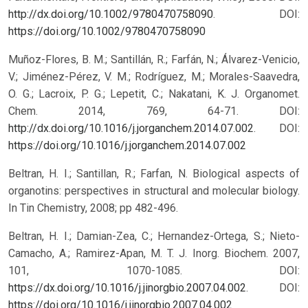
http://dx.doi.org/10.1002/9780470758090
.
DOI:
https://doi.org/10.1002/9780470758090
Muñoz-Flores, B. M.; Santillán, R.; Farfán, N.; Álvarez-Venicio,
V.; Jiménez-Pérez, V. M.; Rodríguez, M.; Morales-Saavedra,
O. G.; Lacroix, P. G.; Lepetit, C.; Nakatani, K. J. Organomet.
Chem. 2014, 769, 64-71. DOI:
http://dx.doi.org/10.1016/j.jorganchem.2014.07.002
.
DOI:
https://doi.org/10.1016/j.jorganchem.2014.07.002
Beltran, H. I.; Santillan, R.; Farfan, N. Biological aspects of
organotins: perspectives in structural and molecular biology.
In Tin Chemistry, 2008; pp 482-496.
Beltran, H. I.; Damian-Zea, C.; Hernandez-Ortega, S.; Nieto-
Camacho, A.; Ramirez-Apan, M. T. J. Inorg. Biochem. 2007,
101, 1070-1085. DOI:
https://dx.doi.org/10.1016/j.jinorgbio.2007.04.002
.
DOI:
https://doi.org/10.1016/j.jinorgbio.2007.04.002