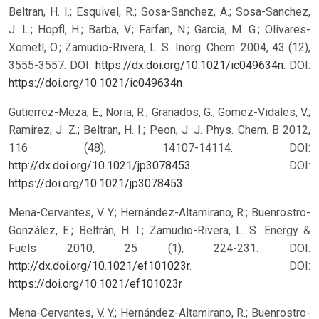
Beltran, H. I.; Esquivel, R.; Sosa-Sanchez, A.; Sosa-Sanchez,
J. L.; Hopfl, H.; Barba, V.; Farfan, N.; Garcia, M. G.; Olivares-
Xometl, O.; Zamudio-Rivera, L. S. Inorg. Chem. 2004, 43 (12),
3555-3557. DOI:
https://dx.doi.org/10.1021/ic049634n
.
DOI:
https://doi.org/10.1021/ic049634n
Gutierrez-Meza, E.; Noria, R.; Granados, G.; Gomez-Vidales, V.;
Ramirez, J. Z.; Beltran, H. I.; Peon, J. J. Phys. Chem. B 2012,
116 (48), 14107-14114. DOI:
http://dx.doi.org/10.1021/jp3078453
.
DOI:
https://doi.org/10.1021/jp3078453
Mena-Cervantes, V. Y.; Hernández-Altamirano, R.; Buenrostro-
González, E.; Beltrán, H. I.; Zamudio-Rivera, L. S. Energy &
Fuels 2010, 25 (1), 224-231. DOI:
http://dx.doi.org/10.1021/ef101023r
.
DOI:
https://doi.org/10.1021/ef101023r
Mena-Cervantes, V. Y.; Hernández-Altamirano, R.; Buenrostro-