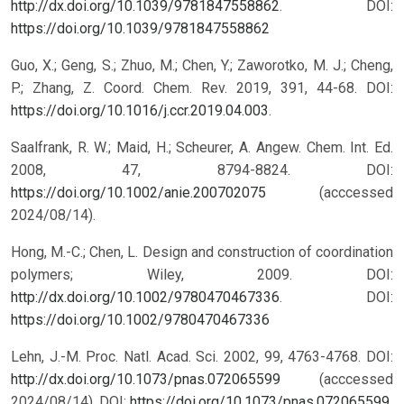
http://dx.doi.org/10.1039/9781847558862
.
DOI:
https://doi.org/10.1039/9781847558862
Guo, X.; Geng, S.; Zhuo, M.; Chen, Y.; Zaworotko, M. J.; Cheng,
P.; Zhang, Z. Coord. Chem. Rev. 2019, 391, 44-68. DOI:
https://doi.org/10.1016/j.ccr.2019.04.003
.
Saalfrank, R. W.; Maid, H.; Scheurer, A. Angew. Chem. Int. Ed.
2008, 47, 8794-8824. DOI:
https://doi.org/10.1002/anie.200702075
(acccessed
2024/08/14).
Hong, M.-C.; Chen, L. Design and construction of coordination
polymers; Wiley, 2009. DOI:
http://dx.doi.org/10.1002/9780470467336
.
DOI:
https://doi.org/10.1002/9780470467336
Lehn, J.-M. Proc. Natl. Acad. Sci. 2002, 99, 4763-4768. DOI:
http://dx.doi.org/10.1073/pnas.072065599
(acccessed
2024/08/14).
DOI:
https://doi.org/10.1073/pnas.072065599