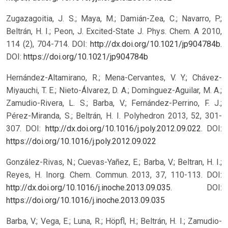
Zugazagoitia, J. S.; Maya, M.; Damián-Zea, C.; Navarro, P.;
Beltrán, H. I.; Peon, J. Excited-State J. Phys. Chem. A 2010,
114 (2), 704-714. DOI:
http://dx.doi.org/10.1021/jp904784b
.
DOI:
https://doi.org/10.1021/jp904784b
Hernández-Altamirano, R.; Mena-Cervantes, V. Y.; Chávez-
Miyauchi, T. E.; Nieto-Álvarez, D. A.; Domínguez-Aguilar, M. A.;
Zamudio-Rivera, L. S.; Barba, V.; Fernández-Perrino, F. J.;
Pérez-Miranda, S.; Beltrán, H. I. Polyhedron 2013, 52, 301-
307. DOI:
http://dx.doi.org/10.1016/j.poly.2012.09.022
.
DOI:
https://doi.org/10.1016/j.poly.2012.09.022
González-Rivas, N.; Cuevas-Yañez, E.; Barba, V.; Beltran, H. I.;
Reyes, H. Inorg. Chem. Commun. 2013, 37, 110-113. DOI:
http://dx.doi.org/10.1016/j.inoche.2013.09.035
.
DOI:
https://doi.org/10.1016/j.inoche.2013.09.035
Barba, V.; Vega, E.; Luna, R.; Höpfl, H.; Beltrán, H. I.; Zamudio-