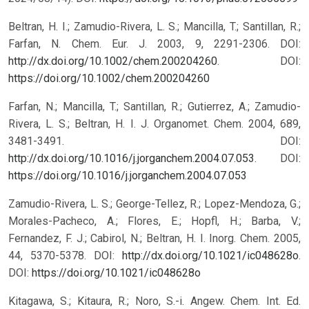
Beltran, H. I.; Zamudio-Rivera, L. S.; Mancilla, T.; Santillan, R.;
Farfan, N. Chem. Eur. J. 2003, 9, 2291-2306. DOI:
http://dx.doi.org/10.1002/chem.200204260
.
DOI:
https://doi.org/10.1002/chem.200204260
Farfan, N.; Mancilla, T.; Santillan, R.; Gutierrez, A.; Zamudio-
Rivera, L. S.; Beltran, H. I. J. Organomet. Chem. 2004, 689,
3481-3491. DOI:
http://dx.doi.org/10.1016/j.jorganchem.2004.07.053
.
DOI:
https://doi.org/10.1016/j.jorganchem.2004.07.053
Zamudio-Rivera, L. S.; George-Tellez, R.; Lopez-Mendoza, G.;
Morales-Pacheco, A.; Flores, E.; Hopfl, H.; Barba, V.;
Fernandez, F. J.; Cabirol, N.; Beltran, H. I. Inorg. Chem. 2005,
44, 5370-5378. DOI:
http://dx.doi.org/10.1021/ic048628o
.
DOI:
https://doi.org/10.1021/ic048628o
Kitagawa, S.; Kitaura, R.; Noro, S.-i. Angew. Chem. Int. Ed.