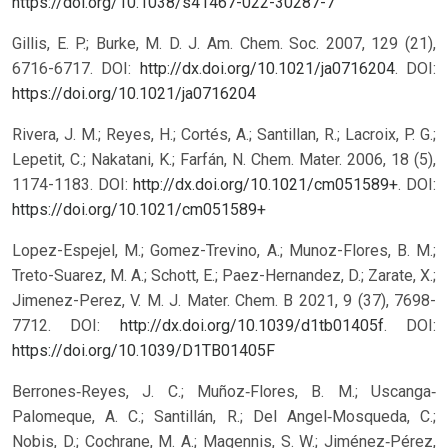
https://doi.org/10.1038/s41467-022-30287-7
Gillis, E. P.; Burke, M. D. J. Am. Chem. Soc. 2007, 129 (21),
6716-6717. DOI:
http://dx.doi.org/10.1021/ja0716204
.
DOI:
https://doi.org/10.1021/ja0716204
Rivera, J. M.; Reyes, H.; Cortés, A.; Santillan, R.; Lacroix, P. G.;
Lepetit, C.; Nakatani, K.; Farfán, N. Chem. Mater. 2006, 18 (5),
1174-1183. DOI:
http://dx.doi.org/10.1021/cm051589+
.
DOI:
https://doi.org/10.1021/cm051589+
Lopez-Espejel, M.; Gomez-Trevino, A.; Munoz-Flores, B. M.;
Treto-Suarez, M. A.; Schott, E.; Paez-Hernandez, D.; Zarate, X.;
Jimenez-Perez, V. M. J. Mater. Chem. B 2021, 9 (37), 7698-
7712. DOI:
http://dx.doi.org/10.1039/d1tb01405f
.
DOI:
https://doi.org/10.1039/D1TB01405F
Berrones‐Reyes, J. C.; Muñoz‐Flores, B. M.; Uscanga‐
Palomeque, A. C.; Santillán, R.; Del Angel‐Mosqueda, C.;
Nobis, D.; Cochrane, M. A.; Magennis, S. W.; Jiménez‐Pérez,