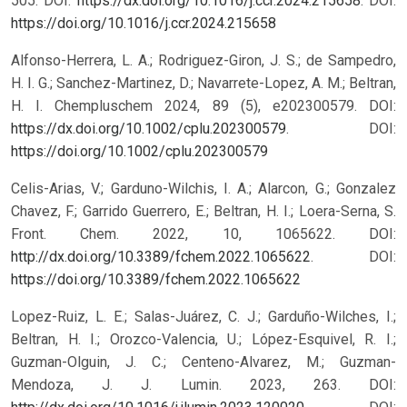
505. DOI:
https://dx.doi.org/10.1016/j.ccr.2024.215658
.
DOI:
https://doi.org/10.1016/j.ccr.2024.215658
Alfonso-Herrera, L. A.; Rodriguez-Giron, J. S.; de Sampedro,
H. I. G.; Sanchez-Martinez, D.; Navarrete-Lopez, A. M.; Beltran,
H. I. Chempluschem 2024, 89 (5), e202300579. DOI:
https://dx.doi.org/10.1002/cplu.202300579
.
DOI:
https://doi.org/10.1002/cplu.202300579
Celis-Arias, V.; Garduno-Wilchis, I. A.; Alarcon, G.; Gonzalez
Chavez, F.; Garrido Guerrero, E.; Beltran, H. I.; Loera-Serna, S.
Front. Chem. 2022, 10, 1065622. DOI:
http://dx.doi.org/10.3389/fchem.2022.1065622
.
DOI:
https://doi.org/10.3389/fchem.2022.1065622
Lopez-Ruiz, L. E.; Salas-Juárez, C. J.; Garduño-Wilches, I.;
Beltran, H. I.; Orozco-Valencia, U.; López-Esquivel, R. I.;
Guzman-Olguin, J. C.; Centeno-Alvarez, M.; Guzman-
Mendoza, J. J. Lumin. 2023, 263. DOI: