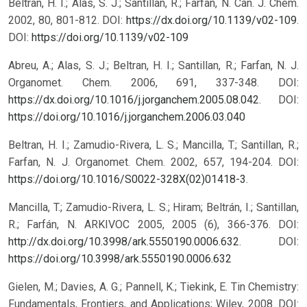
Beltran, H. I.; Alas, S. J.; Santillan, R.; Farfan, N. Can. J. Chem.
2002, 80, 801-812. DOI:
https://dx.doi.org/10.1139/v02-109
.
DOI:
https://doi.org/10.1139/v02-109
Abreu, A.; Alas, S. J.; Beltran, H. I.; Santillan, R.; Farfan, N. J.
Organomet. Chem. 2006, 691, 337-348. DOI:
https://dx.doi.org/10.1016/j.jorganchem.2005.08.042
.
DOI:
https://doi.org/10.1016/j.jorganchem.2006.03.040
Beltran, H. I.; Zamudio-Rivera, L. S.; Mancilla, T.; Santillan, R.;
Farfan, N. J. Organomet. Chem. 2002, 657, 194-204. DOI:
https://doi.org/10.1016/S0022-328X(02)01418-3
.
Mancilla, T.; Zamudio-Rivera, L. S.; Hiram; Beltrán, I.; Santillan,
R.; Farfán, N. ARKIVOC 2005, 2005 (6), 366-376. DOI:
http://dx.doi.org/10.3998/ark.5550190.0006.632
.
DOI:
https://doi.org/10.3998/ark.5550190.0006.632
Gielen, M.; Davies, A. G.; Pannell, K.; Tiekink, E. Tin Chemistry:
Fundamentals, Frontiers, and Applications; Wiley, 2008. DOI: