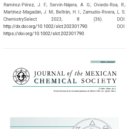
Ramírez‐Pérez, J. F.; Servín‐Nájera, A. G.; Oviedo‐Roa, R.;
Martínez‐Magadán, J. M.; Beltrán, H. I.; Zamudio‐Rivera, L. S.
ChemistrySelect 2023, 8 (36). DOI:
http://dx.doi.org/10.1002/slct.202301790
.
DOI:
https://doi.org/10.1002/slct.202301790